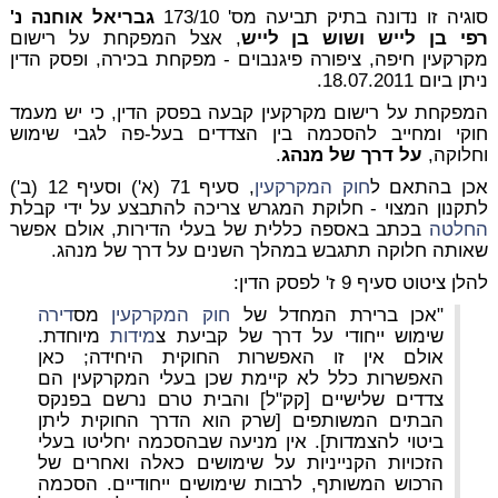
סוגיה זו נדונה בתיק תביעה מס' 173/10
גבריאל אוחנה נ'
רפי בן לייש ושוש בן לייש
, אצל המפקחת על רישום
מקרקעין חיפה, ציפורה פיגנבוים - מפקחת בכירה, ופסק הדין
ניתן ביום 18.07.2011.
המפקחת על רישום מקרקעין קבעה בפסק הדין, כי יש מעמד
חוקי ומחייב להסכמה בין הצדדים בעל-פה לגבי שימוש
וחלוקה,
על דרך של מנהג
.
אכן בהתאם ל
חוק המקרקעין
, סעיף 71 (א') וסעיף 12 (ב')
לתקנון המצוי - חלוקת המגרש צריכה להתבצע על ידי קבלת
החלטה
בכתב באספה כללית של בעלי הדירות, אולם אפשר
שאותה חלוקה תתגבש במהלך השנים על דרך של מנהג.
להלן ציטוט סעיף 9 ז' לפסק הדין:
"אכן ברירת המחדל של
חוק המקרקעין
מס
דירה
שימוש ייחודי על דרך של קביעת צ
מידות
מיוחדת.
אולם אין זו האפשרות החוקית היחידה; כאן
האפשרות כלל לא קיימת שכן בעלי המקרקעין הם
צדדים שלישיים [קק"ל] והבית טרם נרשם בפנקס
הבתים המשותפים [שרק הוא הדרך החוקית ליתן
ביטוי להצמדות]. אין מניעה שבהסכמה יחליטו בעלי
הזכויות הקנייניות על שימושים כאלה ואחרים של
הרכוש המשותף, לרבות שימושים ייחודיים. הסכמה