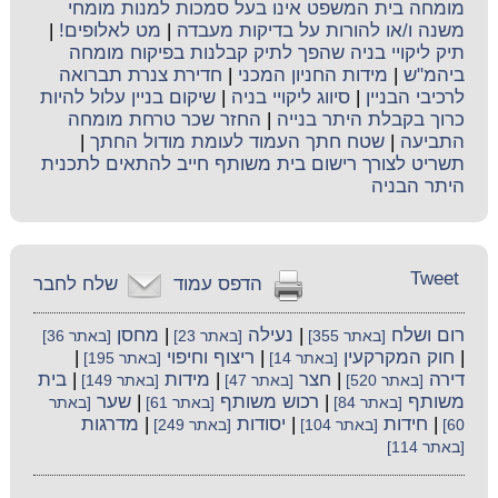
מומחה בית המשפט אינו בעל סמכות למנות מומחי
משנה ו/או להורות על בדיקות מעבדה
|
מט לאלופים!
|
תיק ליקויי בניה שהפך לתיק קבלנות בפיקוח מומחה
ביהמ"ש
|
מידות החניון המכני
|
חדירת צנרת תברואה
לרכיבי הבניין
|
סיווג ליקויי בניה
|
שיקום בניין עלול להיות
כרוך בקבלת היתר בנייה
|
החזר שכר טרחת מומחה
התביעה
|
שטח חתך העמוד לעומת מודול החתך
|
תשריט לצורך רישום בית משותף חייב להתאים לתכנית
היתר הבניה
Tweet
הדפס עמוד
שלח לחבר
רום ושלח
|
נעילה
|
מחסן
[באתר 355]
[באתר 23]
[באתר 36]
|
חוק המקרקעין
|
ריצוף וחיפוי
|
[באתר 14]
[באתר 195]
דירה
|
חצר
|
מידות
|
בית
[באתר 520]
[באתר 47]
[באתר 149]
משותף
|
רכוש משותף
|
שער
[באתר 84]
[באתר 61]
[באתר
|
חידות
|
יסודות
|
מדרגות
60]
[באתר 104]
[באתר 249]
[באתר 114]