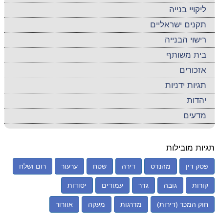
ליקויי בנייה
תקנים ישראליים
רישוי הבנייה
בית משותף
אזכורים
תגיות ידניות
יהדות
מדעים
תגיות מובילות
פסק דין
מהנדס
דירה
שטח
ערעור
רום ושלח
קורות
גובה
גדר
עמודים
יסודות
חוק המכר (דירות)
מדרגות
מעקה
אוורור