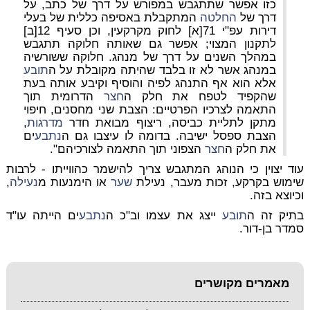
כזו אפשר שתתגבש במפורש על דרך של כתב, על
דרך של
החלטה
המתקבלת באסיפה כללית של בעלי
דירות עפ"י 71[א] לחוק מקרקעין, וכן סעיף 12[ב]
לתקנון המצוי; אפשר גם שאותה חלוקה תתגבש
במהלך השנים על דרך של מנהג. חלוקה ששורשיה
במנהג אשר לא זו בלבד שהיתה מקובלת על ה
תובע
אלא הוא אף התנהג לפיה והוסיף וקיבע אותה בעת
שהקפיד לטפח את חלק ה
חצר
הדרומית תוך
התאמה לצרכיו הפרטיים: הצבת שני מחסנים, חיפוי
מתקן לתליית כביסה, ריצוף מבואת חדר
מדרגות
,
הצבת ספסל ישיבה. בדומה לו עיצבו גם ה
נתבע
ים
את חלק ה
חצר
הצפוני תוך התאמה לצורכיהם".
עוד יצוין כי הנוהג המתגבש צריך להישמר כהווייתו - לרבות
שימוש בקרקע, זכות מעבר, נעילת
שער
או הימנעות מ
נעילה
,
וכיוצא בזה.
בתיק זה ה
תובע
ייצג את עצמו וב"כ ה
נתבע
ים הייתה עו"ד
סמדר בן-דור.
מאמרים מקושרים