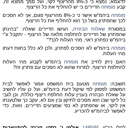
לדוגמא; נמצא כי כ-8% מהריצוף לקוי, ועל סמך ממצא זה,
קבע
מומחה
הדיירים כי יש להחליף את כל הריצוף.
מומחה
ביהמ"ש אישר כי כ-8% מהריצוף פגום, אך לא הסכים
לכך שהפתרון בשל כך הוא להחליף את כל הריצוף.
במסגרת
שאלות הבהרה
, הגישו הדיירים שאלה: "בהינתן
שהפתרון של הדיירים להחלפה מלאה של הריצוף - יתקבל ע"י
ביהמ"ש כפתרון ראוי, מהי העלות לכך?"
מומחה
ביהמ"ש לא הסכים לפתרון, ולכן לא כלל בחוות דעתו
מהי העלות.
האם ניתן לחייב את
מומחה
ביהמ"ש לקבוע מהי העלות
להחלפת הריצוף, למרות שהוא לא הסכים עם פתרון זה?
תשובה
:
מומחה
מטעם בית המשפט אמור לאפשר לבית
המשפט לפסוק לפי שיקול דעת ביהמ"ש, ועל כן עליו להשיב
על שאלת הבהרה בעניין עלות החלפת ריצוף כוללת, וכן לגבי
כל ליקוי שבו הוא מסכים לתיקון ובין אם לא, עקב כך שלטענתו
אין ליקוי, או שהפתרון לא כפי שמציעים הדיירים. וזאת, כדי
לאפשר לביהמ"ש להכריע.
להלן בר"ע
1485/91
אולמן נ' רסקו חברה להתיישבות