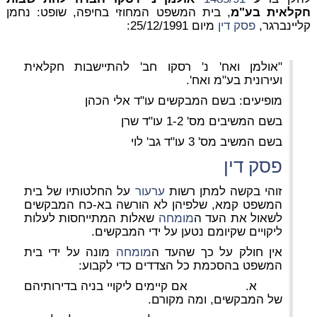
חקלאית בע"מ
, בית המשפט המחוזי בחיפה, שופט: נחמן
קליינברגר,
פסק דין
מיום 25/12/1991:
"אולמן ואח' נ' רסקו חב' להתיישבות חקלאית
ועירונית בע"מ ואח'.
מופיעים: בשם המבקשים עו"ד אלי הכהן
בשם המשיבים מס' 1-2 עו"ד שרן
בשם המשיב מס' 3 עו"ד גב' לוי
פסק דין
זוהי בקשה למתן רשות
ערעור
על החלטותיו של בית
המשפט קמא, שלפיהן לא הורשה בא-כח המבקשים
לשאול את העד ה
מומחה
שאלות המתייחסות לעלות
ליקויים שקיומם נטען על ידי המבקשים.
אין חולק על כך שהעד ה
מומחה
מונה על ידי בית
המשפט בהסכמת כל הצדדים כדי לקבוע:
א. אם קיימים ליקויי בניה בדירותיהם
של המבקשים, ומה מקורם.