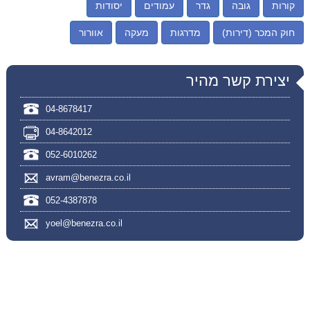
קורות
גובה
גדר
עמודים
יסודות
חוק המכר (דירות)
מדרגות
מעקה
אוורור
יצירת קשר מהיר
04-8678417
04-8642012
052-6010262
avram@benezra.co.il
052-4387878
yoel@benezra.co.il