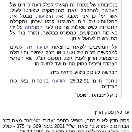
בנסיבותיו של מקרה זה הגעתי לכלל דעה כי דינו של
ה
ערעור
להתקבל וזאת מהנימוקים שפורטו לעיל.
אשר על כן אני מקבל את ה
ערעור
, מבטל את
החלטותיו של בית המשפט קמא שבהן נתקבלה
התנגדות לשש שאלות שהופנו לעד ה
מומחה
על ידי
בא כוח המבקשים, כמפורט בבקשה, ומורה בזה על
מתן רשות לשאול אותן.
על המשיבים לשאת בהוצאות
ערעור
זה ולשלם
למבקשים סכום של 1,500 ₪ מבלי שחיוב זה יותלה
בתוצאות הדיון לעניין גופו. הסכום הנ"ל ישא הפרשי
הצמדה וריבית כחוק מהיום ועד לתשלומו.
הבקשה לעיכוב ביצוע נדחית בזה.
ניתנה היום 25.12.91 ו
הודעה
בנוכחות באי כוח
הצדדים.
נ' קליינברגר
, שופט".
עד כאן פסק הדין.
פסק הדין לא פורסם, מופיע בספר "עדות
מומחה
" מאת ד"ר
אברהם בן-עזרא בהוצאת "ש"י" 2001 בעמ' 369 עד 375 - כולל
פרוטוקול
שנערך לפני מתן פסק הדין ביום 25.12.1991.