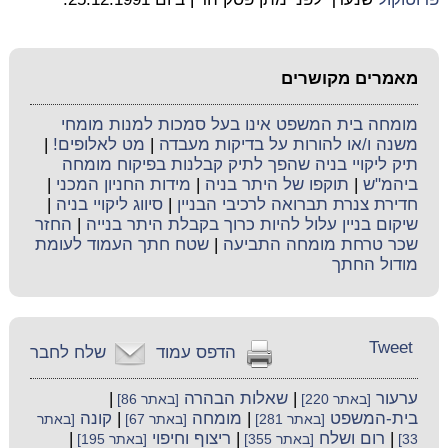
מאמרים מקושרים
מומחה בית המשפט אינו בעל סמכות למנות מומחי
משנה ו/או להורות על בדיקות מעבדה
|
מט לאלופים!
|
תיק ליקויי בניה שהפך לתיק קבלנות בפיקוח מומחה
ביהמ"ש
|
תוקפו של היתר בניה
|
מידות החניון המכני
|
חדירת צנרת תברואה לרכיבי הבניין
|
סיווג ליקויי בניה
|
שיקום בניין עלול להיות כרוך בקבלת היתר בנייה
|
החזר
שכר טרחת מומחה התביעה
|
שטח חתך העמוד לעומת
מודול החתך
Tweet
הדפס עמוד
שלח לחבר
ערעור
|
שאלות הבהרה
|
[באתר 220]
[באתר 86]
בית-המשפט
|
מומחה
|
קונה
[באתר 281]
[באתר 67]
[באתר
|
רום ושלח
|
ריצוף וחיפוי
|
33]
[באתר 355]
[באתר 195]