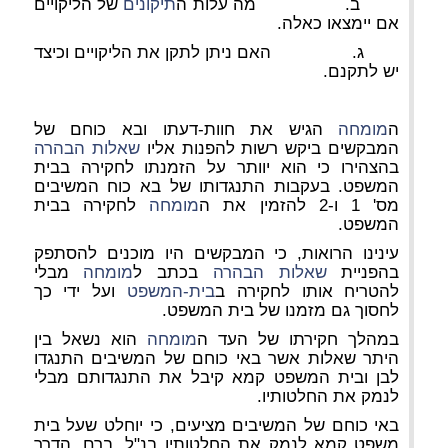
ב. מה עלות ה
תיקונים
של הליקויים
אם יימצאו כאלה.
ג. האם ניתן לתקן את הליקויים וכיצד
יש לתקנם.
ה
מומחה
הגיש את חוות-דעתו ובא כוחם של
המבקשים ביקש רשות להפנות אליו
שאלות הבהרה
בהצהירו כי הוא יוותר על הזמנתו לחקירה בבית
המשפט. בעקבות התנגדותו של בא כוח המשיבים
מס' 1 ו-2 להזמין את ה
מומחה
לחקירה בבית
המשפט.
עינינו הרואות, כי המבקשים היו מוכנים להסתפק
בהפניית
שאלות הבהרה
בכתב ל
מומחה
מבלי
להטריח אותו לחקירה ב
בית-המשפט
ועל ידי כך
לחסוך גם מזמנו של בית המשפט.
במהלך חקירתו של העד ה
מומחה
הוא נשאל בין
היתר שאלות אשר באי כוחם של המשיבים התנגדו
לבן ובית המשפט קמא קיבל את התנגדותם מבלי
לנמק את החלטותיו.
באי כוחם של המשיבים מציעים, כי יוחלט שעל בית
משפט קמא לנמק את החלטותיו בנ"ל, ברם, הדרך