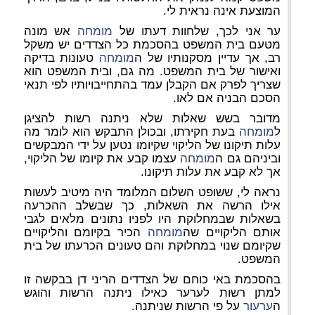
המוצעת אינה נראית לי.
ער אני לכך, שלחוות דעתו של
מומחה
אש מונה
מטעם בית המשפט בהסכמת כל הצדדים יש משקל
רב, אך עדיין מסקנותיו של ה
מומחה
טעונות בדיקה
ואישור של בית המשפט. מה גם, ובית המשפט הוא
שצריך לפרק אם הקבלן עמד בהתחייבויותיו לפי תנאי
הסכם הבניה אם לאו.
מדובר בשש שאלות שלא ניתנה רשות להציגן
ל
מומחה
בעת חקירתו, ובכולן התבקש הוא לומר מה
עלות תיקונו של הליקוי שקיומו נטען על ידי המבקשים
וביניהם גם ה
מומחה
עצמו קבע את קיומו של הליקוי,
אך לא קבע את עלות תיקונו.
נראה לי, ששופט השלום המלומד היה מיטיב לעשות
אילו הרשה את השאלות, כך שבשלב ההכרעה
בשאלות שבמחלוקת היו לפניו נתונים מלאים לגבי
אותם הליקויים שה
מומחה
הכיר בקיומם והליקויים
שקיומם שנוי במחלוקת והם טעונים הכרעתו של בית
המשפט.
בהסכמת באי כוחם של הצדדים הריני דן בבקשה זו
למתן רשות לערער כאילו ניתנה הרשות והוגש
ה
ערעור
על פי הרשות שניתנה.