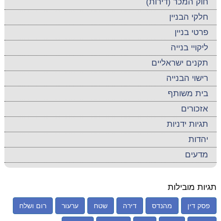
חוק המכר (דירות)
חלקי הבניין
פרטי בניין
ליקויי בנייה
תקנים ישראליים
רישוי הבנייה
בית משותף
אזכורים
תגיות ידניות
יהדות
מדעים
תגיות מובילות
פסק דין
מהנדס
דירה
שטח
ערעור
רום ושלח