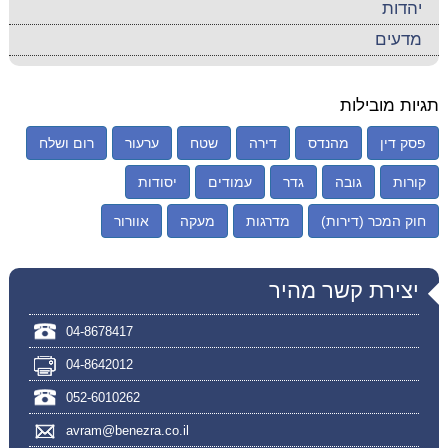
יהדות
מדעים
תגיות מובילות
פסק דין
מהנדס
דירה
שטח
ערעור
רום ושלח
קורות
גובה
גדר
עמודים
יסודות
חוק המכר (דירות)
מדרגות
מעקה
אוורור
יצירת קשר מהיר
04-8678417
04-8642012
052-6010262
avram@benezra.co.il