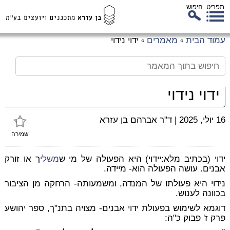
תפריט
חיפוש
לג
עמוד הבית
מאמרים
ידוי נידוי
»
»
כן
זי
ידוי נידוי
16 יולי, 2025
|
ד"ר אברהם בן עזרא
שמירה
ידוי (בכתיב מלא:יידוי) היא הפעולה של מי ש
משלי
ך או זורק
אבנים. עושה הפעולה הוא- מיידה.
נידוי היא פעולתו של המנדה, ומשמעותה- הרחקה מן הציבור
בכוונה לענוש.
דוגמא לשימוש בפעולת ידוי אבנים- מצויה בתנ"ך, ספר יהושע
פרק ז' פבוק כ"ה: