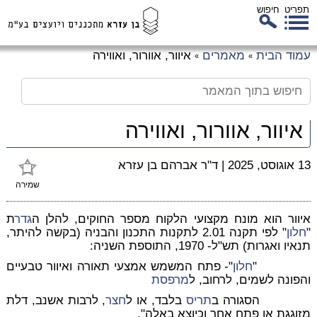
תפריט
חיפוש
לג
עמוד הבית
מאמרים
איוור, אוורור, ואווירה
»
»
כן
זי
איוור, אוורור, ואווירה
13 אוגוסט, 2025
|
ד"ר אברהם בן עזרא
שמירה
איוור הוא מונח מקצועי הלקוח מספר החוקים, להלן ה
גדר
ת
"
חלון
" לפי תקנה 2.01 לתקנות התכנון והבניה (בקשה להיתר,
תנאיו ואגרות) תש"ל- 1970, התוספת השניה:
"
חלון
"- פתח המשמש אמצעי תאורה ואיוור טבעיים
והפונה לשמים, לרחוב, ל
מרפסת
הסגורה ב
תריס
בלבד, או ל
חצר
, לרבות אשנב, דלת
מזוגגת או פתח אחר וכיוצא באלה".