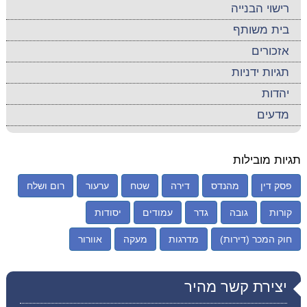
רישוי הבנייה
בית משותף
אזכורים
תגיות ידניות
יהדות
מדעים
תגיות מובילות
פסק דין
מהנדס
דירה
שטח
ערעור
רום ושלח
קורות
גובה
גדר
עמודים
יסודות
חוק המכר (דירות)
מדרגות
מעקה
אוורור
יצירת קשר מהיר