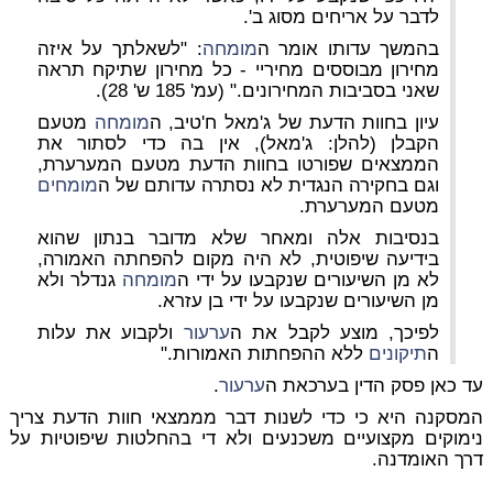
לדבר על אריחים מסוג ב'.
בהמשך עדותו אומר ה
מומחה
: "לשאלתך על איזה
מחירון מבוססים מחיריי - כל מחירון שתיקח תראה
שאני בסביבות המחירונים." (עמ' 185 ש' 28).
עיון בחוות הדעת של ג'מאל ח'טיב, ה
מומחה
מטעם
הקבלן (להלן: ג'מאל), אין בה כדי לסתור את
הממצאים שפורטו בחוות הדעת מטעם המערערת,
וגם בחקירה הנגדית לא נסתרה עדותם של ה
מומחים
מטעם המערערת.
בנסיבות אלה ומאחר שלא מדובר בנתון שהוא
בידיעה שיפוטית, לא היה מקום להפחתה האמורה,
לא מן השיעורים שנקבעו על ידי ה
מומחה
גנדלר ולא
מן השיעורים שנקבעו על ידי בן עזרא.
לפיכך, מוצע לקבל את ה
ערעור
ולקבוע את עלות
ה
תיקונים
ללא ההפחתות האמורות."
עד כאן פסק הדין בערכאת ה
ערעור
.
המסקנה היא כי כדי לשנות דבר מממצאי חוות הדעת צריך
נימוקים מקצועיים משכנעים ולא די בהחלטות שיפוטיות על
דרך האומדנה.