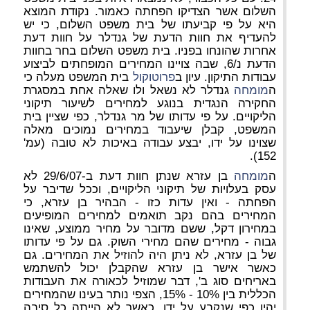
השלום אשר הצדיקו הפחתה כאמור. נקודת המוצא
היא על פי קביעתו של בית משפט השלום, כי יש
להעדיף את חוות הדעת של גנדלר על חוות דעת
אחרות שהונחו בפניו. בית משפט השלום בחר בחוות
הדעת נ/6, שבה צויינו המחירים המופחתים לביצוע
עבודות התיקון. עיון ב
פרוטוקול
בית המשפט מעלה כי
ה
מומחה
גנדלר לא נשאל ולו שאלה אחת במסגרת
החקירה הנגדית בנוגע למחירים לשיעור תיקוני
הליקויים. על פי עדותו של מר גנדלר, כפי שציין בית
המשפט, קבלן שיעבוד במחירים נמוכים מאלה
שצוינו על ידו, יבצע עבודה באיכות לא טובה (עמ'
152).
ה
מומחה
בן עזרא שנתן חוות דעת ב-29/6/07 לא
עסק בעלויות של תיקוני הליקויים, וככל שדיבר על
הפחתה - ואין עדות כזו - הבהיר בן עזרא, כי
המחירים בהם נקב תואמים למחירים המופיעים
במחירון דקל, ששם מדובר על מחיר ממוצע, שאינו
גבוה - מחירים שהם מחירי השוק. גם על פי עדותו
של בן עזרא, לא ניתן היה להוזיל את המחירים. גם
כאשר אישר בן עזרא שהקבלן יכול להשתמש
באריחים סוג ב', דבר שמוזיל לכאורה את העבודות
הכללית בין 10% - 15%, הצפי נותר בעינו שהמחירים
יהיו כפי שנקבע על ידו, כאשר לא הייתה כל סיבה