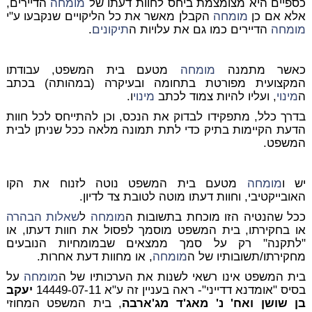
כספיים היא מצומצמת ביחס לחוות דעתו של
מומחה
הדיירים,
אלא אם כן
מומחה
הקבלן מאשר את כל הליקויים שנקבעו ע"י
מומחה
הדיירים כמו גם את עלויות ה
תיקונים
.
כאשר מתמנה
מומחה
מטעם בית המשפט, עבודתו
המקצועית מפורטת בתחומה ובעיקרה (במהותה) בכתב
ה
מינוי
, ועליו להיות צמוד לכתב
מינוי
ו.
בדרך כלל, מתפקידו לבדוק את הנכס, וכן להתייחס לכל חוות
הדעת הקיימות בתיק כדי לתת תמונה מלאה ככל שניתן לבית
המשפט.
יש ו
מומחה
מטעם בית המשפט נוטה לזנוח את הקו
האובייקטיבי, וחוות דעתו מוטה לטובת צד לדיון.
ככל שהנטיה הזו מוכחת בתשובות ה
מומחה
ל
שאלות הבהרה
או בחקירתו, בית המשפט מוסמך לפסול את חוות דעתו, או
"לתקנה" רק על סמך ממצאים שבמומחיות הנובעים
מחקירתו/תשובותיו של ה
מומחה
, או מחוות דעת אחרות.
בית המשפט אינו רשאי לשנות את הערכותיו של ה
מומחה
על
בסיס "אומדנא דדייני"- ראה בעניין זה ע"א 14449-07-11
יעקב
בן שושן ואח' נ' מאג'ד מג'ארבה
, בית המשפט המחוזי