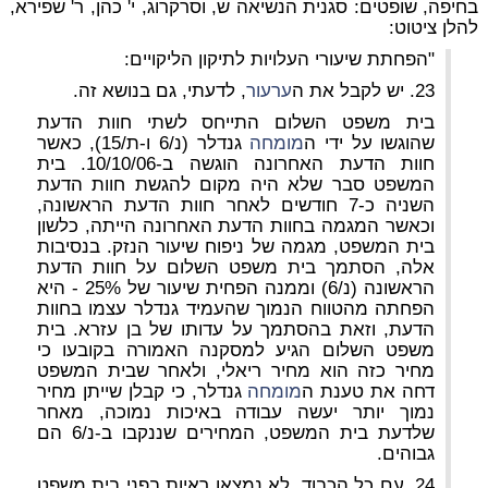
בחיפה, שופטים: סגנית הנשיאה ש, וסרקרוג, י' כהן, ר' שפירא,
להלן ציטוט:
"הפחתת שיעורי העלויות לתיקון הליקויים:
23. יש לקבל את ה
ערעור
, לדעתי, גם בנושא זה.
בית משפט השלום התייחס לשתי חוות הדעת
שהוגשו על ידי ה
מומחה
גנדלר (נ/6 ו-ת/15), כאשר
חוות הדעת האחרונה הוגשה ב-10/10/06. בית
המשפט סבר שלא היה מקום להגשת חוות הדעת
השניה כ-7 חודשים לאחר חוות הדעת הראשונה,
וכאשר המגמה בחוות הדעת האחרונה הייתה, כלשון
בית המשפט, מגמה של ניפוח שיעור הנזק. בנסיבות
אלה, הסתמך בית משפט השלום על חוות הדעת
הראשונה (נ/6) וממנה הפחית שיעור של 25% - היא
הפחתה מהטווח הנמוך שהעמיד גנדלר עצמו בחוות
הדעת, וזאת בהסתמך על עדותו של בן עזרא. בית
משפט השלום הגיע למסקנה האמורה בקובעו כי
מחיר כזה הוא מחיר ריאלי, ולאחר שבית המשפט
דחה את טענת ה
מומחה
גנדלר, כי קבלן שייתן מחיר
נמוך יותר יעשה עבודה באיכות נמוכה, מאחר
שלדעת בית המשפט, המחירים שננקבו ב-נ/6 הם
גבוהים.
24. עם כל הכבוד, לא נמצאו ראיות בפני בית משפט