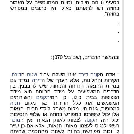
בסעיף 6 הם חיובים וזכויות המתווספים על האמור
בחוזה ויש לראותם כאילו היו כתובים במפורש
בחוזה".
.
.
.
ובהמשך הדברים, (שם בע' 370):
" אדם ה
קונה
דירה
אינו משלם עבור
שטח
ה
דירה
,
הקירות והחלונות, אלא הערך של ה
דירה
נמדד גם
במידת ההנאה, הרווחה והנוחות שיש לו בבנין. בין
הדברים המשפיעים על מידת הרווחה היא מידת
הצפיפות בבית כולו, וכן המי
תקנים
והשירותים
המשמשים את כלל הדירות, כגון מקום
חניה
למכוניות, גינת נוי, מקום משחק לילדי הבית. הנאות
אלו יכול שיפורטו במפורש בחוזה או שלפי הנסיבות
יכול היה ה
קונה
לצפות לאותן הנאות ואין ה
מוכר
רשאי לנגוס לעצמו מאותן הנאות, אלא-אם-כן שייר
לו זכות מפורשת בחוזה לשנות מהתכנית שהיתה