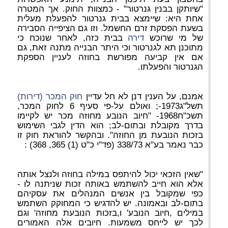
"שיותקן בבנין גנרטור" - כמצוות החוק. אך המטרה
אחת היא: שיימצא בבית גנרטור להפעלת מעלית
בשעת הפסקת זרם החשמל. וזו גם הציפייה הסבירה
של מי שרוכש
דירה
בבית כזה, לאחר שנוכח כי
מתוכנן תא לגנרטור וכי היתר הבנייה מתנה זאת, גם
אם אין קביעה מפורשת בחוזה לעניין הספקת
הגנרטור והפעלתו.
אמנם, על הענין דנן לא חל עדיין
חוק המכר (דירות)
תשל"ג1973-; ואולם על-פי סעיף 6 לחוק המכר,
תשכ"ח1968- "חיוב הנובע מחוזה מכר יש לקיימו
בדרך מקובלת ובתום-לב; הוא הדין לגבי השימוש
בזכות הנובעת מן החוזה". ובהקשר להוראת חוק זו
כבר נאמר בע"א 338/73 (פד"י כ"ט (1) 365, 368) :
"שאין הזכאי יכול להיתפס במילה בחוזה ולנצל אותה
אלא הוא חייב להשתמש באותה זכות שניתנה לו -
כפי שמקובל בין אנשים המנהלים את עסקיהם
בתום-לב ובאמונה. יש להדגיש כי המחוקק השתמש
במילים ,חיוב הנובע' ו,בזכות הנובעת מחוזה' וגם
לכך יש לייחס משמעות. חיובים אלה האמורים