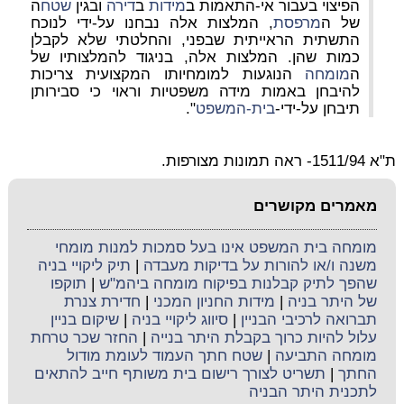
הפיצוי בעבור אי-התאמות ב
מידות
ב
דירה
ובגין
שטח
ה
של ה
מרפסת
, המלצות אלה נבחנו על-ידי לנוכח
התשתית הראייתית שבפני, והחלטתי שלא לקבלן
כמות שהן. המלצות אלה, בניגוד להמלצותיו של
ה
מומחה
הנוגעות למומחיותו המקצועית צריכות
להיבחן באמות מידה משפטיות וראוי כי סבירותן
תיבחן על-ידי-
בית-המשפט
".
ת"א 1511/94- ראה תמונות מצורפות.
מאמרים מקושרים
מומחה בית המשפט אינו בעל סמכות למנות מומחי
משנה ו/או להורות על בדיקות מעבדה
|
תיק ליקויי בניה
שהפך לתיק קבלנות בפיקוח מומחה ביהמ"ש
|
תוקפו
של היתר בניה
|
מידות החניון המכני
|
חדירת צנרת
תברואה לרכיבי הבניין
|
סיווג ליקויי בניה
|
שיקום בניין
עלול להיות כרוך בקבלת היתר בנייה
|
החזר שכר טרחת
מומחה התביעה
|
שטח חתך העמוד לעומת מודול
החתך
|
תשריט לצורך רישום בית משותף חייב להתאים
לתכנית היתר הבניה