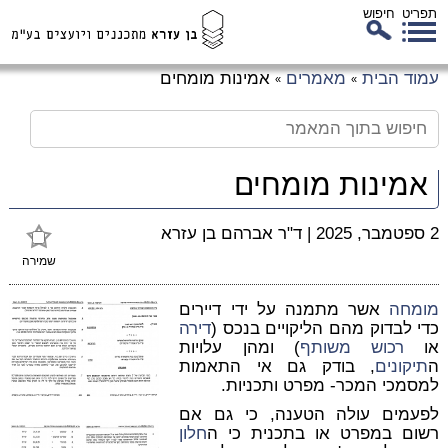
תפריט
חיפוש
לג
עמוד הבית
מאמרים
אמינות מומחים
»
»
כן
זי
אמינות מומחים
2 ספטמבר, 2025
|
ד"ר אברהם בן עזרא
שמירה
מומחה
אשר מתמנה על ידי דיירים
כדי לבדוק מהם הליקויים בנכס (
דירה
או
רכוש משותף
) ומהן עלויות
ה
תיקונים
, בודק גם אי התאמות
למסמכי המכר- מפרט ותכניות.
לפעמים עולה הטענה, כי גם אם
רשום במפרט או בתכנית כי ה
חלון