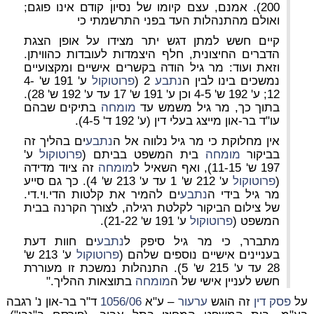
200). אמנם, עצם קיומו של נסיון קודם אינו פוגם;
ואולם מהתנהלות העד בפני התרשמתי כי
קיים חשש למתן דגש יתר מצידו על אופן הצגת
הדברים החיצונית, חלף היצמדות לעובדות כהוויתן.
וזאת ועוד: מר גיל הודה בקשרים אישיים ומקצועיים
נמשכים בינו לבין ה
נתבע
2 (
פרוטוקול
ע' 191 ש' 4-
12; ע' 192 ש' 4-5 וכן ע' 191 ש' 17 עד ע' 192 ש' 28).
בתוך כך, מר גיל משמש עד
מומחה
בתיקים שבהם
עו"ד בר-און מייצג בעלי דין (ע' 192 ד' 4-5).
אין מחלוקת כי מר גיל נלווה אל ה
נתבע
ים בהליך זה
בביקור
מומחה
בית המשפט בביתם (
פרוטוקול
ע'
197 ש' 11-15), ואף השאיל ל
מומחה
זה ציוד מדידה
(
פרוטוקול
ע' 212 ש' 1 עד ע' 213 ש' 4). כך גם סייע
מר גיל בידי ה
נתבע
ים להמיר את קלטות הדי.וי.די.
של צילום הביקור לקלטת רגילה, לצורך הקרנה בבית
המשפט (
פרוטוקול
ע' 191 ש' 21-22).
מתברר, כי מר גיל סיפק ל
נתבע
ים חוות דעת
בעניינים אישיים נוספים שלהם (
פרוטוקול
ע' 213 ש'
28 עד ע' 215 ש' 5). התנהלות נמשכת זו מעוררת
חשש לעניין אישי של ה
מומחה
בתוצאות ההליך."
על
פסק דין
זה הוגש
ערעור
– ע"א
1056/06
ד"ר בר-און נ' רגבה