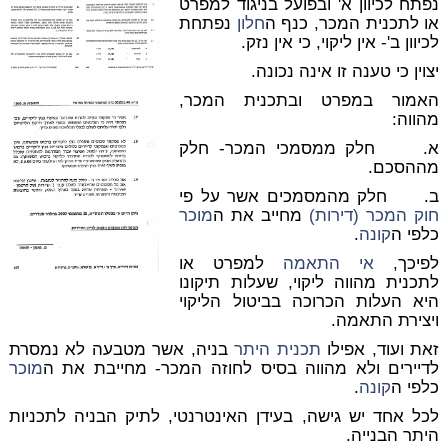
נפתח לכיוון א' ובפועל בניגוד למפרט
או לתכנית המכר, כנף ה
חלון
נפתחת
לכיוון ב'- אין ליקוי, כי אין נזק.
יצוין כי טענה זו אינה נכונה.
האמור במפרט ובתכנית המכר,
מהווה:
א. חלק ממסמכי המכר- חלק
מההסכם.
ב. חלק מהמסמכים אשר על פי
חוק המכר (דירות)
מחייב את ה
מוכר
כלפי ה
קונה
.
לפיכך,
אי התאמה
למפרט או
לתכנית מהווה ליקוי, שעלות תיקונו
היא העלות הכרוכה בביטול הליקוי
ויצירת התאמה.
זאת ועוד, אפילו
תכנית היתר
בניה, אשר מטבעה לא נמסרת
לדיירים ולא מהווה בסיס לחוזה המכר- מחייבת את ה
מוכר
כלפי ה
קונה
.
לכל אחד יש גישה, בעידן האינטרנטי, לתיק הבניה לתכניות
היתר הבנייה.