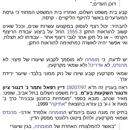
דוכן העדים,"
קבע בית משפט השלום, ואחריו בית המשפט המחוזי כי גרסת
המערערים באשר להיקף הליקויים - קרסה.
להבהיר: יכול רצף לעסוק במקצועו עשרות שנים, וככל שאינו
קשוב להוראות התקן
1555.3
החל על ביצוע עבודת הריצוף
הקרמי – או כל תקן אחר לגבי ריצוף אחר - עבודתו לא תצלח,
ואי אפשר יהיה לאשרה כמתאימה להוראות התקן.
יש לדעת, כי
מומחה
לא מוסמך לקבוע שיעורו של פיצוי; לא
מהנדס
, לא
אדריכל
ולא שמאי מקרקעין.
שמאי מקרקעין קובע שיורו של נזק ממוני בלבד- שיעור ירידת
ערך.
ראה בעניין זה ת"א
19207/97
דיין רפאל ותמר נ' דנגור ציון
ודנגור השקעות בע"מ
, בית משפט השלום בתל אביב, שופט:
מאיר שנהב, מובא בספר "מומחיות בתכנון ובבניה" כרך ב'
מאת א' ו-ע' בן עזרא בהוצאת "
אתיקה
" 1999.
בתיק זה מונה טעם ביהמ"ש ה
מומחה
אלפרד אירני-
מהנדס
ושמאי מקרקעין, ולהלן ציטוט רלוונטי מפסק הדין:
"באשר להמלצותיו האחרת של ה
מומחה
, בגין שיעורי