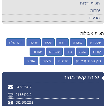
תגיות ידניות
יהדות
מדעים
תגיות מובילות
פסק דין
מהנדס
דירה
שטח
ערעור
רום ושלח
קורות
גובה
גדר
עמודים
יסודות
חוק המכר (דירות)
מדרגות
מעקה
אוורור
יצירת קשר מהיר
04-8678417
04-8642012
052-6010262