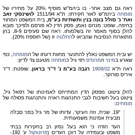
ראה גם מצב אחר- בו ביהמ"ש מוסיף 20% על מחיריו של
מומחה
ביהמ"ש לאור חקירתו; ת"א 1511/94
לושינסקי זאב
ואח' נ' סולל בונה בנין ותשתיות בע"מ,
בית המשפט המחוזי
בחיפה, שופט: מנחם נאמן, פסק הדין לא פורסם ולפיכך מובא
להלן בסוף מאמר זה בשלמותו. ראה שם סעיפים 8-9, בהן
מתוארות הנסיבות שהביאו ל
החלטה
זו (של תוספת 20%).
יש ובית המשפט נאלץ להתנער מחוות דעתו של ה
מומחה
, כפי
שארע ב
מינוי
ה
מהנדס
רפי גיל כ
מומחה
מטעם צד לדיון:
ראה ת"א
1909/02
רגבה בע"מ נ' ד"ר בראון
, שופטת: ד"ר
איריס סורוקר.
להלן ציטוט מפסק הדין המתייחס לאמינותו של רפאל גיל,
ציטוט בעל חשיבות לגבי התנהגות ראויה והתנהגות פסולה של
מומחים
:
"19. שנית, וזה העיקר, עדותו של מר גיל בפני סבלה
מבעית אמינות משמעותית.
העד הודה כי הוא בעל נסיון רב בחקירות בבתי
משפט ובעמידה על דוכן העדים (
פרוטוקול
ע' 192-