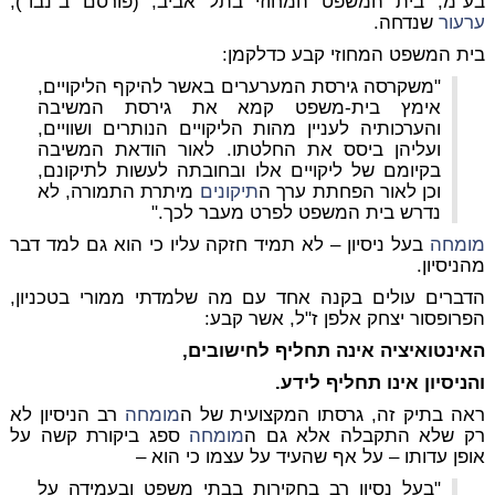
בע"מ, בית המשפט המחוזי בתל אביב, (פורסם ב"נבו"),
ערעור
שנדחה.
בית המשפט המחוזי קבע כדלקמן:
"משקרסה גירסת המערערים באשר להיקף הליקויים,
אימץ בית-משפט קמא את גירסת המשיבה
והערכותיה לעניין מהות הליקויים הנותרים ושוויים,
ועליהן ביסס את החלטתו. לאור הודאת המשיבה
בקיומם של ליקויים אלו ובחובתה לעשות לתיקונם,
וכן לאור הפחתת ערך ה
תיקונים
מיתרת התמורה, לא
נדרש בית המשפט לפרט מעבר לכך."
מומחה
בעל ניסיון – לא תמיד חזקה עליו כי הוא גם למד דבר
מהניסיון.
הדברים עולים בקנה אחד עם מה שלמדתי ממורי בטכניון,
הפרופסור יצחק אלפן ז"ל, אשר קבע:
האינטואיציה אינה תחליף לחישובים,
והניסיון אינו תחליף לידע.
ראה בתיק זה, גרסתו המקצועית של ה
מומחה
רב הניסיון לא
רק שלא התקבלה אלא גם ה
מומחה
ספג ביקורת קשה על
אופן עדותו – על אף שהעיד על עצמו כי הוא –
"בעל נסיון רב בחקירות בבתי משפט ובעמידה על