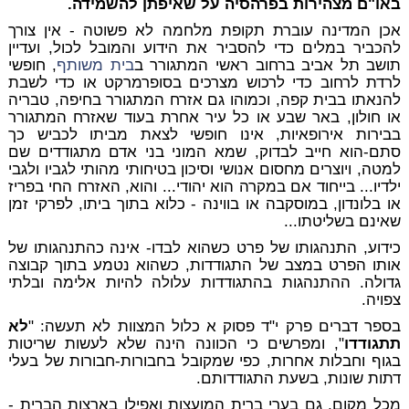
באו"ם מצהירות בפרהסיה על שאיפתן להשמידה.
אכן המדינה עוברת תקופת מלחמה לא פשוטה - אין צורך
להכביר במלים כדי להסביר את הידוע והמובל לכול, ועדיין
תושב תל אביב ברחוב ראשי המתגורר ב
בית משותף
, חופשי
לרדת לרחוב כדי לרכוש מצרכים בסופרמרקט או כדי לשבת
להנאתו בבית קפה, וכמוהו גם אזרח המתגורר בחיפה, טבריה
או חולון, באר שבע או כל עיר אחרת בעוד שאזרח המתגורר
בבירות אירופאיות, אינו חופשי לצאת מביתו לכביש כך
סתם-הוא חייב לבדוק, שמא המוני בני אדם מתגודדים שם
למטה, ויוצרים מחסום אנושי וסיכון בטיחותי מהותי לגביו ולגבי
ילדיו... בייחוד אם במקרה הוא יהודי... והוא, האזרח החי בפריז
או בלונדון, במוסקבה או בווינה - כלוא בתוך ביתו, לפרקי זמן
שאינם בשליטתו...
כידוע, התנהגותו של פרט כשהוא לבדו- אינה כהתנהגותו של
אותו הפרט במצב של התגודדות, כשהוא נטמע בתוך קבוצה
גדולה. ההתנהגות בהתגודדות עלולה להיות אלימה ובלתי
צפויה.
בספר דברים פרק י"ד פסוק א כלול המצוות לא תעשה: "
לא
תתגודדו
", ומפרשים כי הכוונה הינה שלא לעשות שריטות
בגוף וחבלות אחרות, כפי שמקובל בחבורות-חבורות של בעלי
דתות שונות, בשעת התגודדותם.
מכל מקום, גם בערי ברית המועצות ואפילו בארצות הברית -