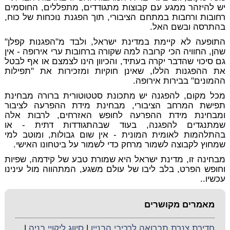
יש להיזהר ממגע עם קבוצות מתגודדים, מתפללים, החוסמים
רחובות ורחבות במתחם הציבורי, תוך הפגנת נוכחות של כוח,
בהתרסה ובשם האל.
התופעה לא קיימת במדינת ישראל, ולבד מ"הפגנות קפלן"
שהן, החוויה הכי קרובה למה שקורה ברחובות ערי אירופה - אין
גם סיכוי שהדבר יקרה בעתיד, והכיוון הינו לצמצם או אף לבטל
את ההפגנות הללו, שאינן חוקיות ומזכירות את "תפילות
ההמונים" בבירות אירופה.
מכל מקום, להפגנה יש מתכונת סטטוטורית ברורה מבחינת
תפישת המרחב הציבורי, מבחינת מידת ההפרעה לציבור
ומבחינת מידת ההפרעה לחופש האזרחים, לרבות אלה
שמתנגדים להפגנה, בעוד שבהתגודדות דתית - או
בהתלהמות לאומית המונית - אין שום גבולות, ומוטב למי
שמחוץ לקבוצה לשמור מרחק כדי לשמור על ביטחונו האישי.
מבחינה זו, מדינת ישראל היא שמורת טבע של קידמה, שפיות
וחופש הפרט, בלב ליבו של עולם משגע, המתהווה מול עינינו
עכשיו..
מאמרים מקושרים
חדירת צנרת תברואה לרכיבי הבניין
|
סיווג ליקויי בניה
|