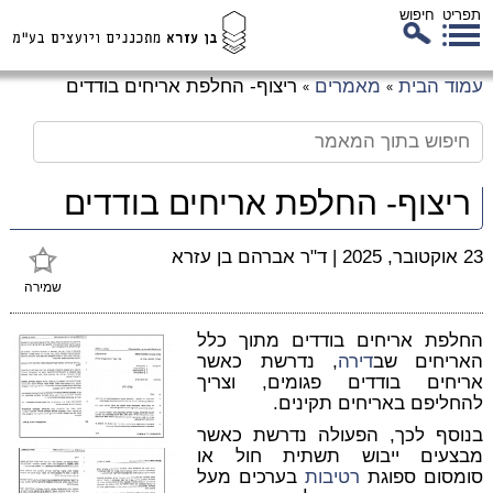
תפריט
חיפוש
לג
עמוד הבית
מאמרים
ריצוף- החלפת אריחים בודדים
»
»
כן
זי
ריצוף- החלפת אריחים בודדים
23 אוקטובר, 2025
|
ד"ר אברהם בן עזרא
שמירה
החלפת אריחים בודדים מתוך כלל
האריחים שב
דירה
, נדרשת כאשר
אריחים בודדים פגומים, וצריך
להחליפם באריחים תקינים.
בנוסף לכך, הפעולה נדרשת כאשר
מבצעים ייבוש תשתית חול או
סומסום ספוגת
רטיבות
בערכים מעל