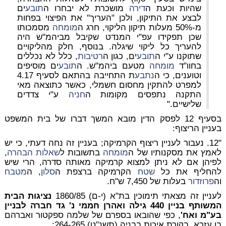
שהיות וכעת ה
דירה
מושכרת לא יבחרו ה
תובע
ים
לבצע את התיקון, ולכן "העריך" את הפיצוי בפחות
מ-50% מעלות תיקון הליקוי, חרג ה
מומחה
מסמכותו
שכן תפקידו עפ"י המנדט שקיבל מביהמ"ש היה
להעריך כל ליקוי שיגלה. בנוסף, חלק מהליקויים
שתוקנו ע"י ה
תובע
ים, כגון ה
רטיבות
, כלל לא נכללים
בחוו"ד
מומחה
מטעם ביהמ"ש. ה
תובע
ים מוסיפים
וטוענים, כי ה
נתבע
ת התחייבה בהתאם לסעיף 4.17
למפרט להתקין מחסום חשמלי, כאשר כתוצאה מאי
התקנה נתפסים מקומות ה
חניה
ע"י צדדים
שלישיים."
בסעיף 12 לפסק הדין מובא המשך דברו של בית המשפט
בעניין הריצוף:
"12. נעבור לעניין ריצוף הקרמיקה; בעניין זה נחה דעתי, כי יש
לאמץ את מסקנותיו של ה
מומחה
בתשובות ל
שאלות הבהרה
,
לפיהן אם לא ניתן למצוא קרמיקה מאותה סדרה, הרי שיש
להחליף את כל
שטח
הקרמיקה ברצפת ה
סלון
, ה
מטבח
וה
פרוזדור
בעלות של 7,450 ש"ח.
לעניין זה מצאתי תימוכין בת"א (י-ם) 1860/85
נציגות הבית
המשותף בניין 440 גילה ואהרן חממי נ' גד חברה לבניין
בע"מ ואח'
, כפי שהובאו בספרם של שלמה ספקטור ואברהם
בן עזרא, בקורת איכות בבניה (תשנ"ט) 264-265: