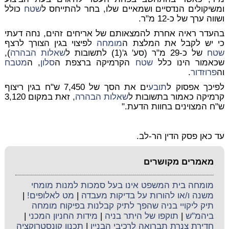
ומשיקולים הנדסיים ושמאיים שלו, בחר להתייחס ל
שטח
כולל
ושווה ערך של כ-12 מ"ר.
בהעדר ראיה אחרת להמצאותם של אריחים זהים, נחה דעתי
כי יש לקבל את המלצת ה
מומחה
לפיצוי בגין הצורך לרצף
שטח
של כ-29 מ"ר (סע' ג'(1) לתשובות ל
שאלות הבהרה
),
שכאמור הינו כלל
שטח
הקרמיקה ברצפת ה
סלון
, ה
מטבח
וה
פרוזדור
.
לפיכך אפסוק ל
תובע
ים את הסך של 7,450 ש"ח בגין ריצוף
קרמיקה כאמור בתשובות ל
שאלות הבהרה
, זאת במקום 3,120
ש"ח המצוינים בחוות הדעת."
עד כאן פסק הדין הר-לב.
מאמרים מקושרים
מומחה בית המשפט אינו בעל סמכות למנות מומחי
משנה ו/או להורות על בדיקות מעבדה
|
מט לאלופים!
|
תיק ליקויי בניה שהפך לתיק קבלנות בפיקוח מומחה
ביהמ"ש
|
תוקפו של היתר בניה
|
מידות החניון המכני
|
חדירת צנרת תברואה לרכיבי הבניין
|
תכנון קונסטרוקציה