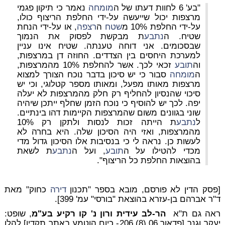
"בע' 6 לחוות דעתו של ה
מומחה
נאמר כי תיקון פגמי
מרצפות יכול שייעשה על-ידי החלפת הריצוף כולו,
על-ידי החלפת 10% מ
שטח
ה
רצפה
, או על-ידי הנחת
שטיח. ה
נתבע
ת מבקשת לפסוק את הנמוך
שבסכומים. אני דוחה טענתה. שטיח אינו עניין
למערכת היחסים בין הצדדים. החוזה דן במרצפות,
וה
תובע
זכאי לכך. אשר להחלפת 10% מהמרצפות,
ה
מומחה
סבור כי יש סיכון בדבר נוכח הצורך למצוא
מרצפות מאותו מפעל, ומאותו מספר קטלוגי, וכי יש
סיכוי שהנסיון להחליף רק חלק מהמרצפות לא יעלה
יפה. לכך יש להוסיף כי נוכח הזמן שחלף ייתכן שיהיה
שוני בגוונים משום שהמרצפות הקיימות דהו בינתיים.
ל
נתבע
ת הייתה זכות לנסות ולתקן רק 10%
מהמרצפות, ואזי היה הסיכון שלה. היא בחרה לא
לעשות כן. נראה לי כי בנסיבות אלו הסיכון גדול מדי
מכדי להטילו על ה
תובע
, ועל ה
נתבע
ת לשאת
בהוצאות החלפת כל הריצוף".
[פסק הדין לא פורסם, מובא בספר "תכנון
דירה
כחוק" מאת
ד"ר אברהם בן-עזרא בהוצאת "בורסי" עמ' 399].
ראה גם ת"א
הר-לב עידית ורון נ' קו רקיע בע"מ
, שופט:
יעקב וגנר [פדאור 06 (8) 206- כיום הוטמע באתר תקדין] להלן