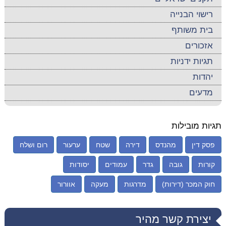
רישוי הבנייה
בית משותף
אזכורים
תגיות ידניות
יהדות
מדעים
תגיות מובילות
פסק דין
מהנדס
דירה
שטח
ערעור
רום ושלח
קורות
גובה
גדר
עמודים
יסודות
חוק המכר (דירות)
מדרגות
מעקה
אוורור
יצירת קשר מהיר