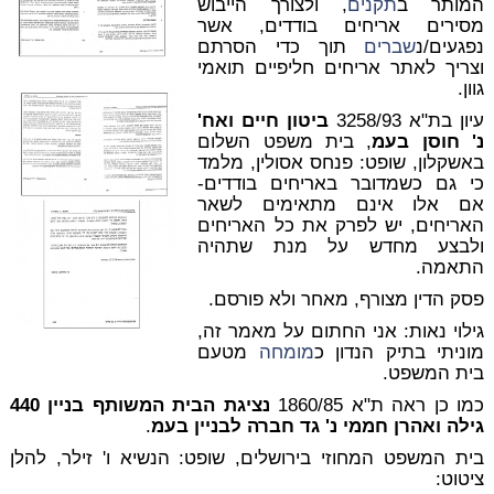
המותר ב
תקנים
, ולצורך הייבוש
מסירים אריחים בודדים, אשר
נפגעים/נ
שברים
תוך כדי הסרתם
וצריך לאתר אריחים חליפיים תואמי
גוון.
עיון בת"א 3258/93
ביטון חיים ואח'
נ' חוסן בעמ
, בית משפט השלום
באשקלון, שופט: פנחס אסולין, מלמד
כי גם כשמדובר באריחים בודדים-
אם אלו אינם מתאימים לשאר
האריחים, יש לפרק את כל האריחים
ולבצע מחדש על מנת שתהיה
התאמה.
פסק הדין מצורף, מאחר ולא פורסם.
גילוי נאות: אני החתום על מאמר זה,
מוניתי בתיק הנדון כ
מומחה
מטעם
בית המשפט.
כמו כן ראה ת"א 1860/85
נציגת הבית המשותף בניין 440
גילה ואהרן חממי נ' גד חברה לבניין בעמ
.
בית המשפט המחוזי בירושלים, שופט: הנשיא ו' זילר, להלן
ציטוט: