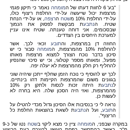
"בע' 6 לחוות דעתו של ה
מומחה
נאמר כי תיקון פגמי
מרצפות יכול שייעשה על-ידי החלפת ריצוף כולו,
על-ידי החלפת 10% מ
שטח
ה
רצפה
, או על-ידי הנחת
שטיח. ה
נתבע
ת מבקשת לפסוק את הנמוך
שבסכומים. אני דוחה טענתה. שטיח אינו עניין
למערכת היחסים בין הצדדים.
החוזה דן במרצפות, וה
תובע
זכאי לכך. אשר
להחלפת 10% מהמרצפות, ה
מומחה
סבור כי יש
סיכון בדבר נוכח הצורך למצוא מרצפות מאותו
מפעל, ומאותו מספר קטלוגי, וכי יש סיכוי שהנסיון
להחליף רק חלק מהמרצפות לא יעלה יפה.
לכך יש להוסיף כי נוכח הזמן שחלף ייתכן שיהיה שוני
בגוונים משום שהמרצפות הקיימות דהו בינתיים.
ל
נתבע
ת היתה זכות לנסות ולתקן רק 10%
מהמרצפות, ואזי היה הסכון שלה. היא בחרה לא
לעשות כן.
נראה לי כי בנסיבות אלו הסיכון גדול מכדי להטילו על
ה
תובע
, ועל ה
נתבע
ת לשאת בהוצאות החלפת כל
הריצוף".
במקרה שבפני, ה
מומחה
ציין כי מצא ליקוי ב
שטח
נטו של כ-9
מ"ר, כאשר בהתחשב בפחת העשוי להיגרם בעת הביצוע