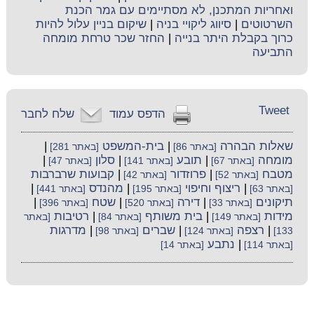
ואחריות המתכנן, לא מסתיימים עם גמר הכנת
השרטוטים
|
סיווג ליקויי בניה
|
שיקום בניין עלול להיות
כרוך בקבלת היתר בנייה
|
החזר שכר טרחת מומחה
התביעה
Tweet
הדפס עמוד
שלח לחבר
שאלות הבהרה
|
בית-המשפט
|
[באתר 86]
[באתר 281]
מומחה
|
תובע
|
סלון
|
[באתר 67]
[באתר 141]
[באתר 47]
מטבח
|
פרוזדור
|
קבועות שרברבות
[באתר 52]
[באתר 42]
|
ריצוף וחיפוי
|
מהנדס
|
[באתר 63]
[באתר 195]
[באתר 441]
תיקונים
|
דירה
|
שטח
|
[באתר 33]
[באתר 520]
[באתר 396]
מידות
|
בית משותף
|
רטיבות
[באתר 149]
[באתר 84]
[באתר
|
רצפה
|
שברים
|
מדרגות
133]
[באתר 124]
[באתר 98]
|
נתבע
[באתר 114]
[באתר 14]