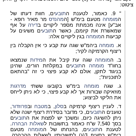
ציטוט:
" 9. כאמור, לטענת ה
תובע
ים, חוות דעתו של
ה
מומחה
מטעם בימ"ש [ה
מהנדס
מר מאיר רופא -
אב"ע] אינה מכמתת מספר ליקויים ב
דירה
על אף
שמאשרת את קיומם, כאשר ה
תובע
ים משיגים על
קביעות ה
מומחה
בגין ליקויים אלה:
א.
מומחה
ביהמ"ש שגה עת קבע כי אין הקבלה בין
ריצוף הקרמיקה לקיר;
ב. ה
מומחה
שגה עת קיבל את ה
מידות
שנמצאו
בחוו"ד
מומחה
ה
תובע
ים במקלחת הורים, שהינן
בניגוד לתקן, אולם לא קבע פיצוי כי זה "בהתאם
לתוכניות";
ג. שגה
מומחה
בימ"ש בקובעו ששתי
מדרגות
מוזאיקה שבורות אך לא קבע פיצוי, כי לא ניתן לייחס
את הליקוי לביצוע;
ד. לעניין ריצוף קרמיקה ב
סלון
, ב
מטבח
וב
פרוזדור
,
טוענים ה
תובע
ים, כי מדובר בסידרת ריצוף ישנה שלא
ניתן להשיגה כיום, ומשכך יש לפצות את ה
תובע
ים
בסך 7,540 ש"ח כאמור בתשובות ל
שאלות הבהרה
.
לטענת ה
תובע
ים, בהנחתו של ה
מומחה
מטעם
בימ"ש בסעיף 3(ג) לתשובותיו לשאלות ההבהרה,