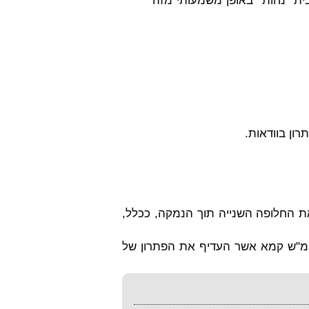
ית “נחות” באופן משמעותי מזה
רון בוודאות.
את החלופה השנייה
תוך הנמקה
, ככלל,
מ"ש קמא אשר העדיף את הפתרון של