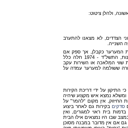
נה, ולהלן ציטוט:
עוני הצדדים, לא מצאנו להתערב
 השנייה.
 המערער כקבלן, אך ספק אם
תרופת הניכוי הקבועה בסעיף 4 לחוק חוזה קבלנות, התשל”ד - 1974 חלה כלל
ת שווי המלאכה או השירות עקב
תמורה ששולמה למערער עמדה על
 התיקון על ידי דריכת הקירות
ומשלא נמצא איש מקצוע שיהיה
ת החיזוק, אין מקום “להמר” על
ם
סדקים
בקירות גם לאחר ביצוע
דמות בית ראוי למגורים, ואין
צב שבו היו נמצאים אילו הבית
ם אם אין מדובר במבנה מסוכן