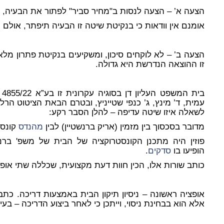
הצעה א’
– הצעה לנסות ב"מחיר סביר" לפתור את הבעיה, וע
אומנם אין וודאות כי בנקיטת שיטה זו הבעיה תיפתר, אולם 
הצעה ב’
– לא לוקחים סיכון, ומשקיעים בנקיטת פתרון מל
זו ההוצאה הנדרשת היא גדולה.
בית המשפט העליון דן בסוגיה עקרונית זו בע”א 4855/22
עמית, ד’ מינץ, ג’ כנפי שטייניץ, ובטרם הבאת הציטוט הר
לשאלה איזו שיטה עדיפה – להלן הסבר רקע:
מדובר בסכסוך בין מזמין (אריק ברנשטיין) לבין
מהנדס
קונסט
פוזין היה מתכנן הקונסטרוקציה של הבית של משפ' ברנש
הופיעו בו
סדקים
.
כותב שורות אלו, הכין חוות דעת מקצועית, שכללה שתי אופצ
אופציה ראשונה
– ניסיון תיקון הבית באמצעות דריכה. כתבתי
אלא הוא בבחינת ניסוי, וייתכן כי לאחר ביצוע הדריכה – בע