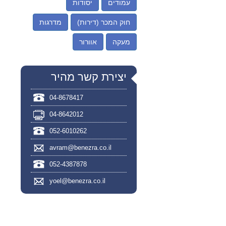
עמודים
יסודות
חוק המכר (דירות)
מדרגות
מעקה
אוורור
יצירת קשר מהיר
04-8678417
04-8642012
052-6010262
avram@benezra.co.il
052-4387878
yoel@benezra.co.il