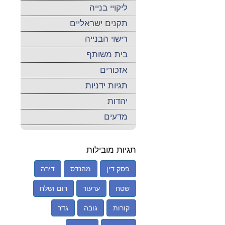
ליקויי בנייה
תקנים ישראליים
רישוי הבנייה
בית משותף
אזכורים
תגיות ידניות
יהדות
מדעים
תגיות מובילות
פסק דין
מהנדס
דירה
שטח
ערעור
רום ושלח
קורות
גובה
גדר