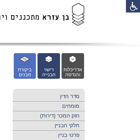
לג
כן
זי
אדריכלות
רישוי
ביקורת
והנדסה
הבנייה
מבנים
סדר הדין
מומחים
חוק המכר (דירות)
חלקי הבניין
פרטי בניין