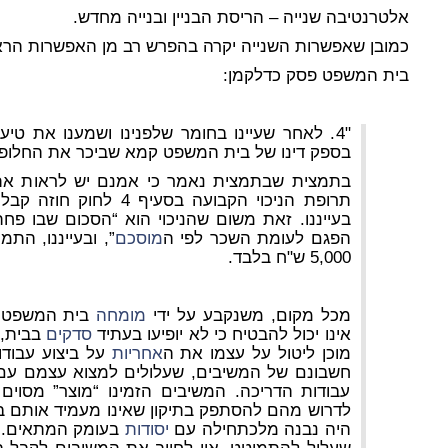
אלטרנטיבה שנייה
– הריסת הבניין ובנייה מחדש.
כמובן שאפשרות השנייה יקרה בהפרש רב מן האפשרות הראשו
בית המשפט פסק כדלקמן:
"4. לאחר שעיינו בחומר שלפנינו ושמענו את טי
בספק דינו של בית המשפט קמא שביכר את החלופה
בתמצית שבתמצית נאמר כי אמנם יש לראות את
בעייננו. זאת משום שהניכוי הוא “הסכום שבו פח
הפגם לעומת השכר לפי ה
מוסכם
”, ובעייננו, ה
5,000 ש"ח בלבד.
מכל מקום, משנקבע על ידי
מומחה
בית המשפט כי
אינו יכול להבטיח כי לא יופיעו בעתיד
סדקים
בבית, 
מוכן ליטול על עצמו את ה
אחריות
על ביצוע עבודו
חשבונם של המשיבים, שעלולים למצוא עצמם ע
עבודות הדריכה. המשיבים הזמינו “מוצר” מסוים ב
לדרוש מהם להסתפק בתיקון שאינו מעמיד אותם במ
היה נבנה מלכתחילה עם
יסודות
בעומק המתאים. ג