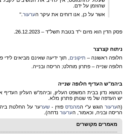
שעלול להתמוטט, אין לחייב את המשיבים לקבל ב
שהוזמן על ידם.
אשר על כן, אנו דוחים את עיקר ה
ערעור
."
פסק הדין הוא מיום י”ד בטבת תשל”ד – 26.12.2023.
ניתוח קצרצר
חלופה ראשונה
–
תיקונים
, תוך ידיעה שאינם מביאים לידי פת
חלופה שנייה
– פתרון מוחלט; הריסה ובנייה.
ביהמ"ש העדיף חלופה שנייה
הנושא נדון בבית המשפט העליון, וביהמ"ש העליון העדיף 
יש העדפה של מי שנותן פתרון מלא.
(ה
ערעור
הוגש ע"י ה
מהנדס
פוזין -
שער
ער על החלטת ביה
הריסה ובניה, וכאמור, ה
ערעור
נדחה).
מאמרים מקושרים