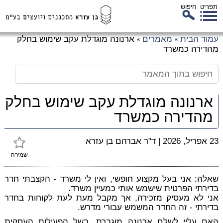
תפריט
חיפוש
לג
עמוד הבית
מאמרים
ארנונה מוגדלת עקב שימוש בחלק
»
»
כן
מהדירה כמשרד
זי
ארנונה מוגדלת עקב שימוש בחלק
מהדירה כמשרד
23 אפריל, 2026
|
ד"ר אברהם בן עזרא
שמירה
שאלה
: אני בעל מקצוע חופשי, ואין לי משרד - הקצבתי חדר
בדירתי הפרטית שישמש אותי כמעיין משרד.
אני לא מעסיק מזכירה, אך מקבל מעת לעת לקוחות בחדר
בדירתי - זה החדר המשמש עבורי מדרש.
האם עליי לשלם ארנונה מוגברת, בשל הפעילות העסקית