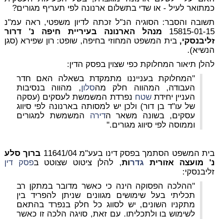
כמתואר לעיל - או שדי בתשלום ארנונה לפי תעריף מגורים?
תשובה והסבר
: הסוגיה הנ"ל זכתה לדיון משפטי, ראה עמ"נ
15815-01-15
מנהל הארנונה בעיריית חיפה נ' דרור
זליבנסקי,
בית המשפט המחוזי בחיפה, שופט: רון שפירא (סגן
הנשיא).
להלן תיאור המחלוקת כפי שצוין בפסק הדין:
"המחלוקת בענייננו מתמקדת בשאלה האם חדר
העבודה, המהווה חלק מה
סלון
, מהווה בנסיבות
העניין יחידת
שטח
נפרדת המשמשת לעסקים (עסקה
של עו"ד בן דור) ולכן יש למסותה בארנונה לפי סיווג
עסקים, בשונה משאר ה
דירה
המשמשת למגורים
וממוסה לפי סיווג מגורים."
בית המשפט הסתמך בפסק דינו בעע"מ 11641/04
ברוך סלע
נ' מועצה אזורית
גדר
ות
, להלן ציטוט שצוטט ב
פסק דין
זליבנסקי:
"ההלכה הפסוקה הינה כי כאשר מדובר במתקן רב
תכליתי בעל שימושים מגוונים שניתן להפריד בין
מתקניו השונים, יש לסווג כל חלק בנפרד בהתאם
לשימוש בו ולתכליתו. עם זאת, סויגה הלכה זו כאשר