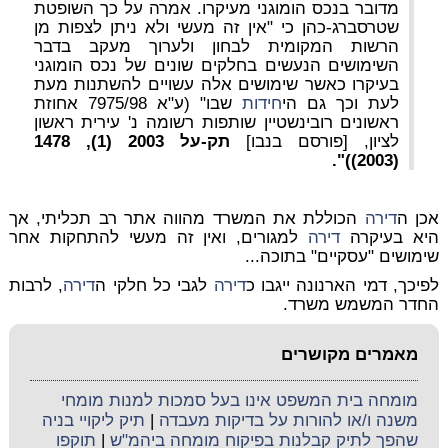
מדובר בנכס הומוגני מעיקרו. אמרה על כך השופטת
שטרסברג-כהן כי "אין זה מעשי ולא ניתן לצפות מן
הרשות המקומית לבחון ולערוך מעקב בדבר
השימושים הנעשים בחלקים שונים של נכס הומוגני
בעיקרו כאשר שימושים אלה עשויים להשתנות מעת
לעת וכך גם הי
חידות
שבו" (
ע"א 7975/98
אחוזת
ראשונים רובינשטיין שותפות רשומה נ' עירית ראשון
לציון, [פורסם בנבו]
תק-על 2003 (1), 1478
(2003))".
אכן ה
דירה
הכוללת את המשרד מהווה אתר רב תכליתי, אך
היא בעיקרה
דירה
למגורים
, ואין זה מעשי להתחקות אחר
שימושים "עסקיים" בתוכה...
לפיכך, דמי הארנונה ייגבו כ
דירה
לגבי כל חלקי ה
דירה
, לרבות
החדר המשמש משרד.
מאמרים מקושרים
מומחה בית המשפט אינו בעל סמכות למנות מומחי
משנה ו/או להורות על בדיקות מעבדה
|
תיק ליקויי בניה
שהפך לתיק קבלנות בפיקוח מומחה ביהמ"ש
|
תוקפו