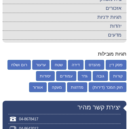
אזכורים
תגיות ידניות
יהדות
מדעים
תגיות מובילות
פסק דין
מהנדס
דירה
שטח
ערעור
רום ושלח
קורות
גובה
גדר
עמודים
יסודות
חוק המכר (דירות)
מדרגות
מעקה
אוורור
יצירת קשר מהיר
04-8678417
04-8642012