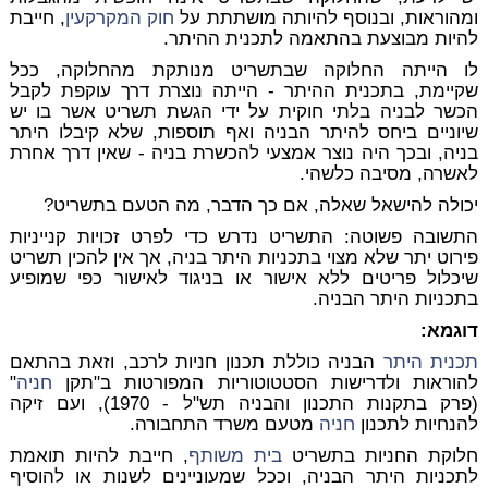
ומהוראות, ובנוסף להיותה מושתתת על
חוק המקרקעין
, חייבת
להיות מבוצעת בהתאמה לתכנית ההיתר.
לו הייתה החלוקה שבתשריט מנותקת מהחלוקה, ככל
שקיימת, בתכנית ההיתר - הייתה נוצרת דרך עוקפת לקבל
הכשר לבניה בלתי חוקית על ידי הגשת תשריט אשר בו יש
שיוניים ביחס להיתר הבניה ואף תוספות, שלא קיבלו היתר
בניה, ובכך היה נוצר אמצעי להכשרת בניה - שאין דרך אחרת
לאשרה, מסיבה כלשהי.
יכולה להישאל שאלה, אם כך הדבר, מה הטעם בתשריט?
התשובה פשוטה: התשריט נדרש כדי לפרט זכויות קנייניות
פירוט יתר שלא מצוי בתכניות היתר בניה, אך אין להכין תשריט
שיכלול פריטים ללא אישור או בניגוד לאישור כפי שמופיע
בתכניות היתר הבניה.
דוגמא:
תכנית היתר
הבניה כוללת תכנון חניות לרכב, וזאת בהתאם
להוראות ולדרישות הסטטוטוריות המפורטות ב"תקן
חניה
"
(פרק בתקנות התכנון והבניה תש"ל - 1970), ועם זיקה
להנחיות לתכנון
חניה
מטעם משרד התחבורה.
חלוקת החניות בתשריט
בית משותף
, חייבת להיות תואמת
לתכניות היתר הבניה, וככל שמעוניינים לשנות או להוסיף