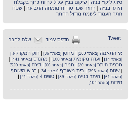
סיווג ליקויי בניה
|
שיקום בניין עלול להיות כרוך בקבלת
היתר בנייה
|
החזר שכר טרחת מומחה התביעה
|
שטח
חתך העמוד לעומת מודול החתך
Tweet
הדפס עמוד
שלח לחבר
אי התאמה
|
מחסן
|
חוק המקרקעין
[באתר 160]
[באתר 36]
|
ועדה מקומית
|
מהנדס
|
[באתר 14]
[באתר 100]
[באתר 441]
תכנית היתר
|
חניה
|
דירה
[באתר 20]
[באתר 66]
[באתר 520]
|
שטח
|
בית משותף
|
רכוש משותף
[באתר 396]
[באתר 84]
|
היתר בנייה
|
טופס 4
|
[באתר 61]
[באתר 39]
[באתר 21]
חידות
[באתר 104]