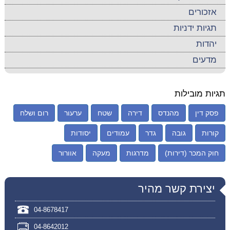
אזכורים
תגיות ידניות
יהדות
מדעים
תגיות מובילות
פסק דין
מהנדס
דירה
שטח
ערעור
רום ושלח
קורות
גובה
גדר
עמודים
יסודות
חוק המכר (דירות)
מדרגות
מעקה
אוורור
יצירת קשר מהיר
04-8678417
04-8642012