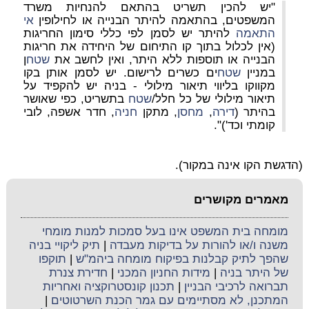
"
יש להכין תשריט
בהתאם להנחיות משרד
המשפטים,
בהתאמה להיתר הבנייה
או לחילופין
אי
התאמה
להיתר יש לסמן לפי כללי סימון החריגות
(אין לכלול בתוך קו התיחום של היחידה את חריגות
הבנייה או תוספות ללא היתר, ואין לחשב את
שטח
ן
במניין
שטח
ים כשרים לרישום. יש לסמן אותן בקו
מקווקו בליווי תיאור מילולי - בניה יש להקפיד על
תיאור מילולי של כל חלל/
שטח
בתשריט, כפי שאושר
בהיתר (
דירה
,
מחסן
, מתקן
חניה
, חדר אשפה, לובי
קומתי וכד')".
(הדגשת הקו אינה במקור).
מאמרים מקושרים
מומחה בית המשפט אינו בעל סמכות למנות מומחי
משנה ו/או להורות על בדיקות מעבדה
|
תיק ליקויי בניה
שהפך לתיק קבלנות בפיקוח מומחה ביהמ"ש
|
תוקפו
של היתר בניה
|
מידות החניון המכני
|
חדירת צנרת
תברואה לרכיבי הבניין
|
תכנון קונסטרוקציה ואחריות
המתכנן, לא מסתיימים עם גמר הכנת השרטוטים
|