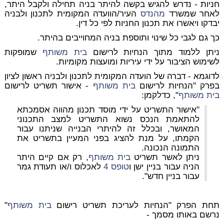
חניות - נדרש להגיש בקשה להיתר בניה תחילה
ולקבל היתר
,
לאחר שמשרד
מהנדס
העיר/הוועדה המקומית לתכנון ולבניה
יבדקו ויאשרו את תכנון החניות לפי כל דין.
כך גם לגבי כל שינוי ותוספת בניה המחוייבים בהיתר.
ניתן ללמוד מתוך הנחיות לרישום
בית משותף
שמופקות
לשימוש הציבור על ידי עיריות ומועצות מקומיות.
לדוגמא - דברה של הועדה המקומית לתכנון ולבניה ראשון לציון
בפרק "הנחיות לרישום
בית משותף
- אישור תשריט לרישום
בית משותף
", כדלקמן:
"אישור התשריט על ידי מוסד תכנון מהווה אסמכתא
להתאמת הנכס נשוא התשריט למצב התכנוני
המאושר, ובכלל זה להיתרי הבנייה שניתנו עבור
הקמתו, על מנת להציג בפני המעיין בתשריט את
התמונה הנכונה.
ניתן לאשר תשריט
בית משותף
, רק אם קיים היתר
הניה עבור בניין ישן ו
טופס 4
לאכלוס ו/או תעודת גמר
עבור בניין חדש".
תחת הפרק "הנחיות לעריכת תשריט רישום
בית משותף
"
נרשם באותו מסמך -