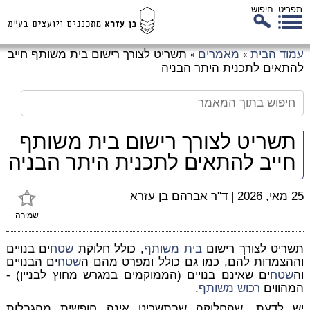
תפריט
חיפוש
לג
עמוד הבית
מאמרים
תשריט לצורך רישום בית משותף חייב
»
»
כן
להתאים לתכנית היתר הבניה
זי
תשריט לצורך רישום בית משותף
חייב להתאים לתכנית היתר הבניה
25 מאי, 2026
|
ד"ר אברהם בן עזרא
שמירה
תשריט לצורך רישום
בית משותף
, כולל חלוקת
שטח
ים בנויים
וההצמדות להם, כמו גם כולל ומפרט מהם ה
שטח
ים הבנויים
וה
שטח
ים שאינם בנויים (הממוקמים במגרש מחוץ לבניין) -
המהווים
רכוש משותף
.
יש לדעת, שהחלוקה שבתשריט אינה חופשית מהגבלות