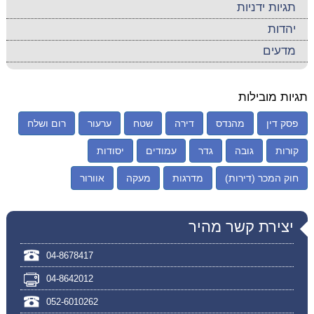
תגיות ידניות
יהדות
מדעים
תגיות מובילות
פסק דין
מהנדס
דירה
שטח
ערעור
רום ושלח
קורות
גובה
גדר
עמודים
יסודות
חוק המכר (דירות)
מדרגות
מעקה
אוורור
יצירת קשר מהיר
04-8678417
04-8642012
052-6010262