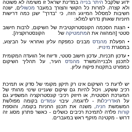
ידוע שלקבל
היתר בנייה
במדינת ישראל זו משימה לא פשוטה
ולא קצרה. למרות כל הקושי והצורך במעבר
מכשול
ים, ישנה
חשיבות למסלול המייגע הזה, כי “בדרך” ישנן כמה דרישות
חיוניות שאותן נדרש למלא:
• הצגת הסכמה הקונסטרוקטיבית של השיקום, לרבות חישוב
סטטי [המהווה את ה
מתמטיקה
של הקונסטרוקציה].
• הפעלת
מהנדס
מבנים כמפקח עליון ואחראי על הביצוע,
במסגרת
מינוי
יו.
• עדכון תכניות, עדכון חישוב סטטי, ודיווח אל הוועדה המקומית
לתכנון ולבנייה/משרד
מהנדס
העיר, על תהליך השיקום
כמפורט בתקנות פיקוח עליון.
יש לדעת כי השיקום אינו רק תיקון מקומי של סדק או תמיכת
רכיב ששקע, ויכול להיות גם שיקום שעניינו שינוי מהותי של
המערכת הסטטית, או חיזוק רכיבי קונסטרוקציה המשפיע גם
על ה
אדריכל
ות - לדוגמה, עיבוי
עמודים
בקומה מפולשת
המשמשת
חניה
, משנה את תכנון החניות בקומה, והוספת
קורות
פלדה לתמיכת רכיבים כושלים - כאשר פתרון מסוג זה
דרוש - מקטינה מזקף ראש במעברים.