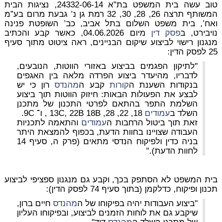
טוב עשה בית המשפט בת”א 24332-06-14, נציגות הבית
המשותף תרצה 26, 28, 30, 32 רמת גן נ’ גבעת מרום בע”מ
ואח’, בית משפט השלום בתל אביב, כב’ השופטת פנינה
נויבירט, ב
פסק דין
מיום 04.06.2026, כאשר קבע והכתיב
מנגנון רישוי לביצוע שיקום הבניינים, ראה ציטוט מתוך סעיף
25 לפסק הדין:
"לתיקון הפגמים בביצוע באזורי הווטות, הנובעים,
לדבריו, מהיעדר ביצוע הפרדה מלאה בין האגפים
בנקודות השענת ה
קורות
קבע ה
מהנדס
רון כי יש
לבצע את הפעולות הבאות: חיזוק הווטות תוך ביצוע
השלמת התפר בהתאם לפרטי התכנון של מתכנן
השלד ב
עמודים
18, 22, 28, 13C, 22B 18B , ו־ 9C.
זאת תוך ביטול הרחבות ה
עמודים
והתאמה לתכניות
העבודה שצויינו בחוות הדעת, בכפוף להמצאת היתר
בניה כדין ולפיקוח הנדסי מתאים (פרק ה, סעיף 14
לחוות הדעת)."
בית המשפט לא הסתפק בכך, וקבע גם מנגנון ספציפי לביצוע
תכנון ופיקוח, כדלקמן (בתוך סעיף 74 לפסק הדין):
"ביצוע העבודות יהיה בפיקוחו של ה
מהנדס
חיים ברון,
שיקבע גם את לוחות הזמנים לביצוע, ובפיקוחו העליון