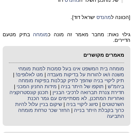
של מתכנן השלד ה
מהנדס
דוד"
[הכוונה ל
מהנדס
ישראל דוד].
גילוי נאות: מחבר מאמר זה מונה כ
מומחה
בתיק מטעם
הדיירים.
מאמרים מקושרים
מומחה בית המשפט אינו בעל סמכות למנות מומחי
משנה ו/או להורות על בדיקות מעבדה
|
מט לאלופים!
|
תיק ליקויי בניה שהפך לתיק קבלנות בפיקוח מומחה
ביהמ"ש
|
תוקפו של היתר בניה
|
מידות החניון המכני
|
חדירת צנרת תברואה לרכיבי הבניין
|
תכנון קונסטרוקציה
ואחריות המתכנן, לא מסתיימים עם גמר הכנת
השרטוטים
|
סיווג ליקויי בניה
|
שיקום בניין עלול להיות
כרוך בקבלת היתר בנייה
|
החזר שכר טרחת מומחה
התביעה