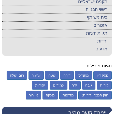
תקנים ישראליים
רישוי הבנייה
בית משותף
אזכורים
תגיות ידניות
יהדות
מדעים
תגיות מובילות
פסק דין
מהנדס
דירה
שטח
ערעור
רום ושלח
קורות
גובה
גדר
עמודים
יסודות
חוק המכר (דירות)
מדרגות
מעקה
אוורור
יצירת קשר מהיר