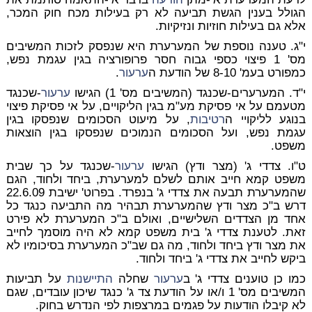
הגולל בענין הגשת תביעה לא רק בעילות מכח
חוק המכר
,
אלא גם בעילות חוזיות ונזיקיות.
י"ג. טענה נוספת של המערערת היא שנפסק לזכות המשיבים
מס' 1 פיצוי כספי גבוה חסר פרופורציה בגין עגמת נפש,
כמפורט בעמ' 8-10 של הודעת ה
ערעור
.
י"ד. המערערים-שכנגד (המשיבים מס' 1) הגישו
ערעור
-שכנגד
מטעמם על אי פסיקת מע"מ בגין הליקויים, על אי פסיקת פיצוי
בנוגע לליקויי ה
רטיבות
, על מיעוט הסכומים שנפסקו בגין
עגמת נפש, ועל הסכומים הנמוכים שנפסקו בגין הוצאות
משפט.
ט"ו. צדדי ג' (מצר ודץ) הגישו
ערעור
-שכנגד על כך שבית
משפט קמא חייב אותם לשלם למערערת, ביחד ולחוד, הגם
שהמערערת תבעה את צדדי ג' בנפרד. בפרוט' ישיבת 22.6.09
דרש ב"כ מצר ודץ שהמערערת תבהיר מה התביעה כנגד כל
אחד מן הצדדים השלישיים, ואולם ב"כ המערערת לא פירט
זאת. לטענת צדדי ג' בית משפט קמא לא היה מוסמך לחייב
את מצר ודץ ביחד ולחוד, מה גם שב"כ המערערת בסיכומיו לא
ביקש לחייב את צדדי ג' ביחד ולחוד.
כמו כן טוענים צדדי ג' ב
ערעור
שחלה
התיישנות
על תביעות
המשיבים מס' 1 ו/או על הודעת צד ג' כנגד שיכון עובדים, שגם
לא קיבלו הודעות על פגמים במרצפות לפי הנדרש בחוק.