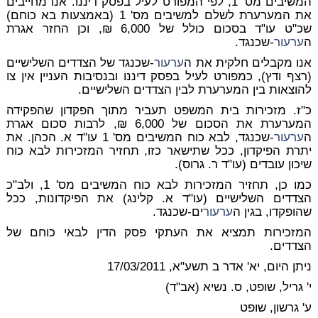
המשיבים מס' 1, לפי המפורט לעיל בפסק דיננו. אנו מחייבים
את המערערת לשלם למשיבים מס' 1 (באמצעות בא כוחם)
שכ"ט עו"ד בסכום כולל של 6,000 ₪, וכן החזר אגרת
ה
ערעור
-שכנגד.
אנו מקבלים חלקית את ה
ערעור
-שכנגד של הצדדים השלישיים
(רצף ודץ), כמפורט לעיל בפסק דיננו ובנסיבות העניין אין צו
להוצאות בין המערערת לבין הצדדים השלישיים.
כ"ז.
מזכירות בית המשפט
תעביר מתוך הפקדון שהפקידה
המערערת את הסכום של 6,000 ₪, לרבות סכום אגרת
ה
ערעור
-שכנגד, לבא כוח המשיבים מס' 1 עו"ד א. הכהן. את
יתרת הפיקדון, ככל שתישאר כזו, תחזיר המזכירות לבא כוח
שיכון עובדים (עו"ד ר. גרוס).
כמו כן,
תחזיר המזכירות
לבא כוח המשיבים מס' 1, ולב"כ
הצדדים השלישיים (עו"ד א. קלינג) את הפיקדונות, ככל
שהופקדו, בגין ה
ערעור
ים-שכנגד.
המזכירות תמציא את העתקי פסק הדין לבאי כוחם של
הצדדים.
ניתן היום, יא' אדר ב תשע"א,
17/03/2011
י' גריל, שופט, ס. נשיא (אב"ד)
ע' גרשון, שופט