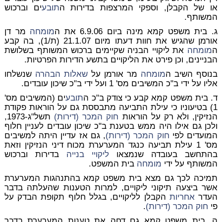
או של הקבלן, וספקי המרצפות בדירות ה
תובע
ים וברכוש
המשותף.
ג. בית משפט קמא מינה ביום 6.9.06 את ה
מומחה
מר דן
אורמן שהגיש את חוות דעתו מיום 21.1.07 (ת/1), בה קבע
ה
מומחה
את ליקויי הבניה שקיימים ברכוש המשותף בשלושת
הבניינים, וכן פירט את הליקויים בתשע הדירות הפרטיות.
בנוסף השיב ה
מומחה
מר אורמן על
שאלות הבהרה
שנשלחו
אליו על ידי ב"כ המשיבים מס' 1 ועל ידי ב"כ שיכון עובדים.
ד. בית משפט קמא קבע כי צודק ב"כ ה
תובע
ים (המשיבים מס'
1) בטיעוניו כי עילת התביעה מתבססת גם על הוראות פקודת
הנזיקין, ולא רק על הוראות
חוק המכר (דירות)
תשל"ג-1973,
ולכן גם אילו היה ממש בטענת ב"כ שיכון עובדים לעניין חלוף
המועדים לפי
חוק המכר (דירות)
, גם אז עדיין היתה למשיבים
מס' 1 עילת תביעה כנגד המערערת מכוח דיני הנזיקין וזאת
בהתחשב בעובדה שנמצאו
ליקויי בנייה
בדירות וברכוש
המשותף על ידי
מומחה
בית המשפט.
תמיכה לכך גם מצא בית משפט קמא בהתנהגות המערערת
אשר ביצעה תיקוני ליקויים, למרות הטענות שהעלתה בדבר
העדר
אחריות
הקבלן לליקויים, בגלל חלוף תקופת הבדק על
פי
חוק המכר (דירות)
.
ה. בית משפט קמא גם דחה את טענות המערערת בדבר