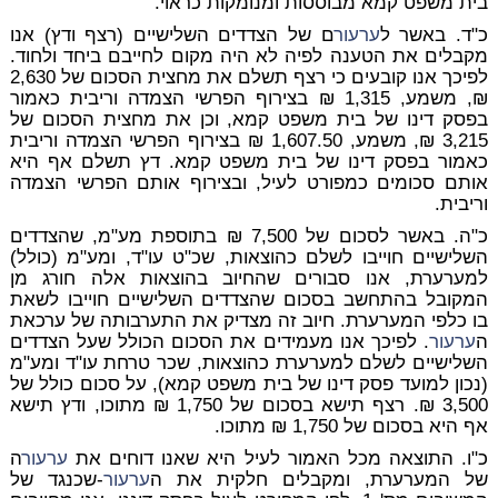
בית משפט קמא מבוססות ומנומקות כראוי.
כ"ד. באשר ל
ערעור
ם של הצדדים השלישיים (רצף ודץ) אנו
מקבלים את הטענה לפיה לא היה מקום לחייבם ביחד ולחוד.
לפיכך אנו קובעים כי רצף תשלם את מחצית הסכום של 2,630
₪, משמע, 1,315 ₪ בצירוף הפרשי הצמדה וריבית כאמור
בפסק דינו של בית משפט קמא, וכן את מחצית הסכום של
3,215 ₪, משמע, 1,607.50 ₪ בצירוף הפרשי הצמדה וריבית
כאמור בפסק דינו של בית משפט קמא. דץ תשלם אף היא
אותם סכומים כמפורט לעיל, ובצירוף אותם הפרשי הצמדה
וריבית.
כ"ה. באשר לסכום של 7,500 ₪ בתוספת מע"מ, שהצדדים
השלישיים חוייבו לשלם כהוצאות, שכ"ט עו"ד, ומע"מ (כולל)
למערערת, אנו סבורים שהחיוב בהוצאות אלה חורג מן
המקובל בהתחשב בסכום שהצדדים השלישיים חוייבו לשאת
בו כלפי המערערת. חיוב זה מצדיק את התערבותה של ערכאת
ה
ערעור
. לפיכך אנו מעמידים את הסכום הכולל שעל הצדדים
השלישיים לשלם למערערת כהוצאות, שכר טרחת עו"ד ומע"מ
(נכון למועד פסק דינו של בית משפט קמא), על סכום כולל של
3,500 ₪. רצף תישא בסכום של 1,750 ₪ מתוכו, ודץ תישא
אף היא בסכום של 1,750 ₪ מתוכו.
כ"ו. התוצאה מכל האמור לעיל היא שאנו דוחים את
ערעור
ה
של המערערת, ומקבלים חלקית את ה
ערעור
-שכנגד של