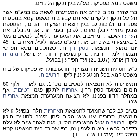
משפט קמא מפסיקת מע"מ בגין תיקון הליקויים.
ברי שהיה מקום לחייב את המערערת לשאת גם במע"מ אשר
חל על תיקון הליקויים שאותם קבע בית משפט קמא במסגרת
פסק דינו, ולרבות גם בגין הוצאות הפיקוח ההנדסי, והתוספת
שבגין מחירי קבלן מזדמן. לפיכך בעניין זה, אנו מקבלים את
ה
ערעור
-שכנגד, ומחייבים את המערערת לשלם למשיבים מס'
1 באמצעות בא כוחם את המע"מ כאמור לעיל, וזאת בתוך 45
יום ממועד המצאת
פסק דין
זה, כשהסכום נושא הפרשי
הצמדה למדד וריבית כחוק מתאריך חוות דעתו של ה
מומחה
מר דן אורמן (21.1.07) ועד הפירעון בפועל.
כ"א. הסוגיה השנייה המצדיקה התערבות היא פסיקתו של בית
משפט קמא בכל הנוגע לעניין ליקויי ה
רטיבות
.
המערערת לא המציאה למשיבים מס' 1, גם לאחר חלוף 60
הימים ממועד פסק הדין,
אחריות
לתיקון פגמי
רטיבות
. אף
במהלך הדיון בפנינו, לא הציעה המערערת המצאת
אחריות
שכזו.
בשים לב לכך שהמועד להמצאת ה
אחריות
חלף ובפועל זו לא
הומצאה, סבורים אנו שיש מקום ליתן מענה לסוגיית תיקון
ליקויי ה
רטיבות
אצל המשיבים מס' 1, זאת לאחר שגם לא עלה
בידיהם להשיג ביטוח לעניין זה, כפי שהורה בית המשפט קמא
בפסק דינו (עמ' 11 ש' 7 – 11).