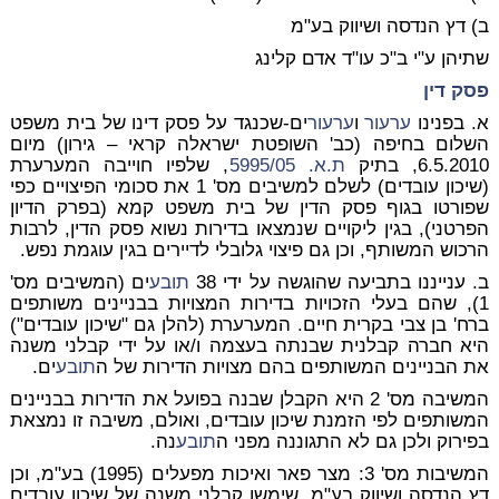
ב) דץ הנדסה ושיווק בע"מ
שתיהן ע"י ב"כ עו"ד אדם קלינג
פסק דין
א. בפנינו
ערעור
ו
ערעור
ים-שכנגד על פסק דינו של בית משפט
השלום בחיפה (כב' השופטת ישראלה קראי – גירון) מיום
6.5.2010, בתיק
ת.א. 5995/05
, שלפיו חוייבה המערערת
(שיכון עובדים) לשלם למשיבים מס' 1 את סכומי הפיצויים כפי
שפורטו בגוף פסק הדין של בית משפט קמא (בפרק הדיון
הפרטני), בגין ליקויים שנמצאו בדירות נשוא פסק הדין, לרבות
הרכוש המשותף, וכן גם פיצוי גלובלי לדיירים בגין עוגמת נפש.
ב. ענייננו בתביעה שהוגשה על ידי 38
תובע
ים (המשיבים מס'
1), שהם בעלי הזכויות בדירות המצויות בבניינים משותפים
ברח' בן צבי בקרית חיים. המערערת (להלן גם "שיכון עובדים")
היא חברה קבלנית שבנתה בעצמה ו/או על ידי קבלני משנה
את הבניינים המשותפים בהם מצויות הדירות של ה
תובע
ים.
המשיבה מס' 2 היא הקבלן שבנה בפועל את הדירות בבניינים
המשותפים לפי הזמנת שיכון עובדים, ואולם, משיבה זו נמצאת
בפירוק ולכן גם לא התגוננה מפני ה
תובע
נה.
המשיבות מס' 3: מצר פאר ואיכות מפעלים (1995) בע"מ, וכן
דץ הנדסה ושיווק בע"מ, שימשו קבלני משנה של שיכון עובדים