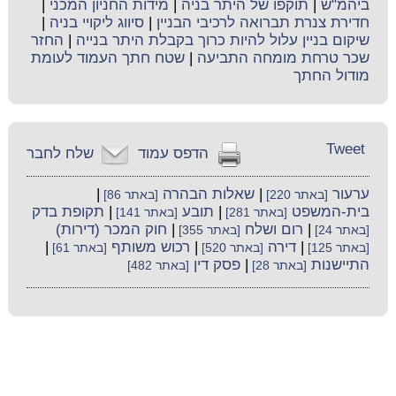
ביהמ"ש
|
תוקפו של היתר בניה
|
מידות החניון המכני
|
חדירת צנרת תברואה לרכיבי הבניין
|
סיווג ליקויי בניה
|
שיקום בניין עלול להיות כרוך בקבלת היתר בנייה
|
החזר
שכר טרחת מומחה התביעה
|
שטח חתך העמוד לעומת
מודול החתך
Tweet
הדפס עמוד
שלח לחבר
ערעור
|
שאלות הבהרה
|
[באתר 220]
[באתר 86]
בית-המשפט
|
תובע
|
תקופת בדק
[באתר 281]
[באתר 141]
|
רום ושלח
|
חוק המכר (דירות)
[באתר 24]
[באתר 355]
|
דירה
|
רכוש משותף
|
[באתר 125]
[באתר 520]
[באתר 61]
התיישנות
|
פסק דין
[באתר 28]
[באתר 482]