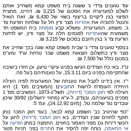
עוד טוענים צדדי ג' ששגה בית משפט קמא משחייב אותם
לשלם למערערת את הסכום של 3,215 ₪, דהיינו, מחצית
הפיצוי בגין ליקויים בריצוף בשווי של 6,430 ₪, זאת הואיל
והנטל להוכיח את
אחריות
מצר ודץ חל על שולחת הודעת צד
ג', משמע, המערערת, ומשלא קבע
מומחה
בית המשפט חד
משמעית שה
אחריות
לפגמים חלה על מצר ודץ, יש לדחות
הודעת צד ג' בגין חיובם בסכום של 3,215 ₪.
בנוסף טוענים צדדי ג' שבית משפט קמא שגה בכך שחייב את
מצר ודץ בתשלום הוצאות משפט שכר טרחת עו"ד ומע"מ
בסכום כולל של 7,500 ₪.
ט"ז. באי כח הצדדים הגישו בפנינו עיקרי טיעון, וכן חזרו בישיבה
שהתקיימה בפנינו ביום 15.3.11, על טענותיהם בעל פה.
י"ז. אין בידינו לקבל את טענתה של המערערת לפיה העילה
היחידה העומדת לרשות ה
תובע
ים (המשיבים מס' 1) היא
העילה לפי
חוק המכר (דירות)
, תשל"ג-1973. המשיבים מס' 1
מפנים בטיעוניהם, ובצדק, ל-ע"א (מחוזי ירושלים) 30/92
שיכון
עובדים נגד שלמה טל,
(מיום 24.12.92), עמ' 5:
"כפי שהיטיב כב' השופט קמא לבאר, בעוד
חוק המכר
נותן
תוקף לחוזים שבין הצדדים, בא
חוק המכר (דירות)
להגן על
רוכשי דירות גם מפני האמור בחוזים. החמצה במתן
הודעה
על
אי התאמה
, כוחה יפה להסיר את ה
תריס
בפני תניות פטור