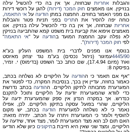
והגבלות
אחריות
שבחוזה, אך אין בה כדי להכשיל עילה
בנזיקין. אנו מאמצים
חוק המכר (דירות)
להגן על רוכשי דירות
גם מפני האמור בחוזים. החמצה במתן
הודעה
על
אי התאמה
,
כוחה יפה להסיר את ה
תריס
בפני תניות פטור והגבלות
אחריות
שבחוזה, אך אין בה כדי להכשיל עילה בנזיקין. אנו
מאמצים איפוא את קביעת בית משפט קמא שהתביעה בנזיקין
לא נפלה עקב החמצת המועד ב
הודעה
על "
אי התאמה
"
לפי
חוק המכר (דירות)
".
בנוסף אנו מפנים לדברי בית המשפט העליון
בע"א
4445/90
עמיגור (ניהול נכסים) בע"מ נגד יצחק מאיוסט
ואח'
(מיום 17.4.94)
,
שם כותב כב' השופט (בדימוס) י. זמיר,
בפיסקה 8:
"אף אם תאמר כי ה
הודעה
על הליקויים לא נשלחה בכתב,
כאמור בחוזה, עדיין אין בכך, בנסיבות המקרה, כדי לפטור את
המערערת מחבותה לתיקון הליקויים. ה
הודעה
בכתב נדרשת
כדי לוודא שהמערערת יודעת על הליקויים ותוכל לתקנם
כנדרש. אך במקרה הנדון אין ספק שהמערערת ידעה על
הליקויים, שהרי בפועל עסקה בתיקון הליקויים. לכן, אפילו
נאמר כי לא נשלחה למערערת
הודעה
בכתב, יש מקום
להוסיף ולומר כי המערערת ויתרה על הכתב. יתירה מזאת:
האם תום לב הוא מצד המערערת לומר, מצד אחד, שידעה על
הליקויים, ומצד שני שאין היא חייבת ב
תיקונים
כיוון שלא הודיעו