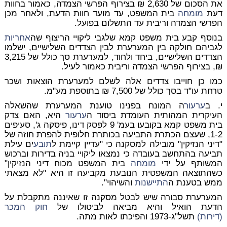
את הסכום של 2,630 ₪ בצירוף הפרשי הצמדה, כאמור בחוות
דעת
מומחה
בית המשפט, עד מועד חוות הדעת, ולאחר מכן
הפרשי הצמדה וריבית עד התשלום בפועל.
בנוסף קבע בית משפט קמא שלגבי ליקויי הריצוף שה
אחריות
לגביהם חולקה בין המערערת לבין הצדדים השלישיים, ישלמו
הצדדים השלישיים, ביחד ולחוד, למערערת סך כולל של 3,215
₪, בצירוף הפרשי הצמדה וריבית כאמור לעיל.
כמו כן חוייבו צדדים אלה לשלם למערערת הוצאות ושכר
טרחת עו"ד בסך כולל של 7,500 ₪ בתוספת מע"מ.
י. ב
ערעור
ה המונח בפנינו טוענת המערערת שהשאלה
העיקרית המהותית העומדת ביסוד ה
ערעור
היא, האם צדק
בית משפט קמא בקובעו בעמ' 9 לפסק דינו, פיסקה ג', סעיפים
1-2, שעצם הכתרת התביעה בכותרת חלופית להפרת חוזה של
"דיני הנזיקין" מובילה למסקנה כי "עדיין קיימת ל
תובע
ים עילת
תביעה בהתחשב בעובדה כי נמצאו ליקויי בניה בדירות וברכוש
המשותף על ידי
מומחה
בית המשפט מכוח דיני הנזיקין"
כשהתוצאה המשפטית הנובעת מקביעה זו היא "לא מצאתי
ממש בטענת ה
התיישנות
והשיהוי".
המערערת סבורה שיש לבטל מסקנה זו שאיננה מתקבלת על
הדעת הואיל והיא מביאה לביטולו של
חוק המכר
(דירות)
תשל"ג-1973 והפיכתו לאות מתה.