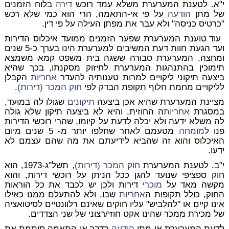
י"א. לטענת המערערת משלא עמד רוכש
דירה
בלוח הזמנים
של מתן
הודעה
על פי אי-התאמה, הרי הוא כמי שלא רכש
"כרטיס כניסה" ולא עבר את מפתן העילה על פי דין.
עוד טוענת המערערת שפער הזמנים ממועד איכלוס הדירות
ועד הגעת חוות דעת המשיבים למערערת הינו בערך כ-5 שנים
ומחצה. המערערת סבורה ששגה בית משפט קמא משמצא
תימוכין בהתנהגות המערערת לחיזוק מסקנתו, בכך שהיא
ביצעה תיקוני ליקויים למרות טענותיה להעדר
אחריות
הקבלן
לליקויים מחמת חלוף תקופת הבדק לפי
חוק המכר (דירות)
.
מציינת המערערת שהיא אכן ביצעה
תיקונים
שגולו לה במועד,
במסגרת
אחריות
ה החוזית, והיא לא ביצעה תיקון שלא גולה
לה משלא ידעה ולא יכלה לדעת על קיומו, שהרי רוכשי הדירות
פנו ל
מומחה
מטעמם לאחר שחלפו יותר מ- 5 שנים מיום
האיכלוס והוא זה שהביא לידיעתם את מה שהם עצמם לא
ידעו.
י"ב. לטענת המערערת
חוק המכר (דירות)
, תשל"ג-1973, הוא
חוק ספציפי שנועד להגן ככל הניתן על רוכשי דירות, והוא
מקשה מאד על
מוכר
י דירות ולכן יש לכבד את כל הוראות
החוק, כולל תקופות ה
אחריות
שבו, ולא להתעלם ממנו כאילו
אינו קיים או "להלביש" עליו חוקים שאינם רלוונטיים לסיטואציה
של מכירת ממכר שהינו אקט חוזי/רצוני של שני הצדדים.
לדעת המערערת אי-מתן
הודעה
בדבר אי-התאמה סותמת את