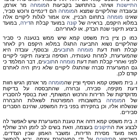
התיישנות
ושיהוי, בהתחשב בקביעות ה
מומחה
מר אורמן,
ובעובדה שהליקויים שמצא ה
מומחה
הם דינמיים ורוכש סביר,
שאינו
מומחה
בתחום הבניין, אינו אמור לגלות ליקויים אלה
במלוא היקפם, בראייה של
קונה
במועד קבלת ה
דירה
, במועד
ביצוע תיקוני שנת הבדק, או לאחריהם.
כמו כן ציין בית משפט קמא שיש ממש בטענה כי סביר
שהליקויים נשוא התביעה התגלו במלוא היקפם רק לאחר
קבלת חוות דעת
מומחה
ה
תובע
ים, ובנוסף, עובדה היא
שהמערערת, למרות טענותיה, הוסיפה וביצעה תיקוני ליקויים
לפני ואחרי קבלת חוות דעת
מומחה
ה
תובע
ים, דבר המלמד כי
גם המערערת סברה שהתגלו ליקויים שלא ניתן היה לאתרם
קודם לכן.
ו. בית משפט קמא הוסיף וציין שה
מומחה
מר אורמן הגיש חוות
דעת מקיפה, סבירה, וברורה, שהתבססה על בדיקות
מדוקדקות של הדירות והרכוש המשותף, זאת בנוסף להסבריו
של ה
מומחה
בתשובותיו המפורטות לשאלות ההבהרה
שנשלחו אליו, וכן בחקירתו בפני בית המשפט, שהינם הסברים
סבירים.
ז. בית משפט קמא דחה את טענת המערערת שיש לאפשר לה
לבצע את ה
תיקונים
בעצמה, וזאת בשים לב לזמן הרב שחלף
מאז מועד מסירת הדירות, ומשבר האמון שבין הצדדים,
כשביצוע ה
תיקונים
על ידי המערערת עצמה, יביא להמשך