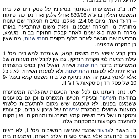
לה על הליקויים בכתב?".
י"ח. ב"כ המערערת הסתמך בטיעוניו על פסק דינו של בית
המשפט העליון ב
רע"א 830/06
אורלי גלמן ואח' נגד כהן פיתוח
– דרעד ואח',
מיום 2.4.08, ואולם, נסיבות המקרה שם שונות
מהותית מן המקרה שבפנינו, וזאת משום שהתביעה באותו
מקרה הוגשה כ-8 שנים לאחר קבלת החזקה בבית, משמע,
התביעה שם הוגשה לאחר חלוף תקופת ה
התיישנות
, מה שאין
כן במקרה שבפנינו.
בדין קבע איפוא בית משפט קמא, שעומדת למשיבים מס' 1
עילת תביעה לפי פקודת הנזיקין. גם אין לקבל את טענותיה של
המערערת בדבר
התיישנות
ושיהוי, הואיל ואין בסיס בתשתית
הראייתית לא לטענת ה
התיישנות
ולא לטענת השיהוי. לא נוכל
אלא לאמץ בענין זה את נימוקיו של בית משפט קמא בעמ' 9-
10 של פסק הדין פיסקאות ג' I ג' II.
י"ט. נתנו דעתנו גם לכל שאר הטענות שהעלתה המערערת
בהודעת ה
ערעור
ובעיקרי הטיעון המפורטים וכן גם בטיעונים
ששמענו בפנינו. לא שוכנענו שיש מקום להתערבות כלשהי
בטענות שהועלו במסגרת
ערעור
ה של שיכון עובדים. קביעותיו
ומסקנותיו של בית משפט קמא מפורטות ומנומקות, ואין מקום
להתערב בקביעות ובמסקנות אלה.
כ'. באשר ל
ערעור
-שכנגד שהגישו המשיבים מס' 1, לא ראינו
מקום להתערב אלא בשתי סוגיות אלה: האחת, הימנעות בית