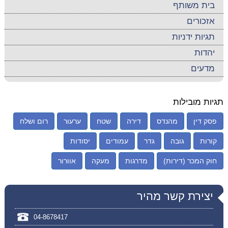
בית משותף
אזכורים
תגיות ידניות
יהדות
מדעים
תגיות מובילות
פסק דין
מהנדס
דירה
שטח
ערעור
רום ושלח
קורות
גובה
גדר
עמודים
יסודות
חוק המכר (דירות)
מדרגות
מעקה
אוורור
יצירת קשר מהיר
04-8678417