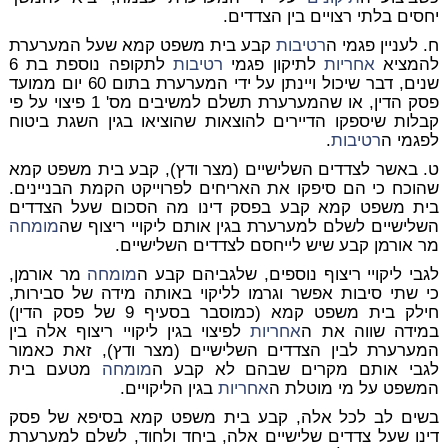
יחסים בלתי רצויים בין הצדדים.
ח. לעניין פגמי ה
רטיבות
קבע בית משפט קמא שעל המערערת
להמציא
אחריות
לתיקון פגמי
רטיבות
לתקופה נוספת בת 6
שנים, דבר שיכול ויינתן על ידי המערערת בתום 60 יום ממועד
פסק הדין, או שהמערערת תשלם למשיבים מס' 1 פיצוי על פי
קבלות שיספקו הדיירים להוצאות שהוציאו בגין השגת ביטוח
לפגמי ה
רטיבות
.
ט. באשר לצדדים השלישיים (מצר ודץ), קבע בית משפט קמא
שהוכח כי הם סיפקו את האריחים לפרוייקט הקמת הבניינים.
בית משפט קמא קבע בפסק דינו מה הסכום שעל הצדדים
השלישיים לשלם למערערת בגין אותם ליקויי ריצוף שה
מומחה
מר אורמן קבע שיש לייחסם לצדדים השלישיים.
לגבי ליקויי ריצוף נוספים, שלגביהם קבע ה
מומחה
מר אורמן,
כי שתי סיבות אפשר וגרמו לליקוי באותה מידה של סבירות,
חילק בית משפט קמא (כמוסבר בסעיף 9 של פסק הדין)
במידה שווה את ה
אחריות
לפיצוי בגין ליקויי ריצוף אלה בין
המערערת לבין הצדדים השלישיים (מצר ודץ), זאת כאמור
לגבי אותם מקרים שבהם לא קבע ה
מומחה
מטעם בית
המשפט על מי מוטלת ה
אחריות
בגין הליקויים.
בשים לב לכל אלה, קבע בית משפט קמא בסיפא של פסק
דינו שעל צדדים שלישיים אלה, ביחד ולחוד, לשלם למערערת