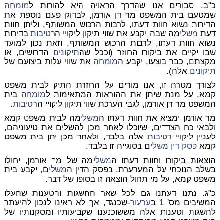
כ"ב. סבורים אנו שהדרך הראויה היא להורות ל
מומחה
שמטעם בית המשפט מר דן אורמן, לבדוק פעם נוספת את
הדירות נשוא חוות דעתו, לרבות הרכוש המשותף, וליתן חוות
דעת
משלי
מה שבה יקבע את שווי תיקון ליקויי ה
רטיבות
בדירות
נשוא חוות דעתו, לרבות הרכוש המשותף, וזאת נכון למועד
שבו יקיים את ביקורו החוזר (וככל שה
תיקונים
הדרושים, או
מקצתם, כבר בוצעו, יקבע ה
מומחה
את שווי עלות ביצועם של
תיקונים
אלה).
לצורך מטרה זו, אנו מורים על החזרת התיק לבית משפט
קמא, על מנת שיתן את ההוראות המתאימות ל
מומחה
בית
המשפט מר דן אורמן, לגבי הערכת שווי תיקון ליקויי ה
רטיבות
.
מר אורמן ימציא את חוות דעתו ה
משלי
מה לבית משפט קמא
ולבאי כח הצדדים, שיוכלו לאחר מכן להשלים את טיעוניהם,
לעניין ליקויי
רטיבות
אלה בלבד, ולאחר מכן יתן בית משפט
קמא
פסק דין
משלי
ם בסוגייה זו בלבד.
הוצאות ביקורו וחוות דעתו ה
משלי
מה של מר אורמן, יחולו
בשלב הנוכחי על המערערת. בפסק הדין ה
משלי
ם, יקבע בית
משפט קמא, על מי תחול הוצאה זו בסופו של דבר.
כ"ג. נתנו דעתנו גם לכל שאר ההשגות והטענות שהעלו
המשיבים מס' 1 ב
ערעור
-שכנגד, אך לא ראינו לנכון להיעתר
להשגות וטענות אלה מששוכנענו שקביעותיו ומסקנותיו של