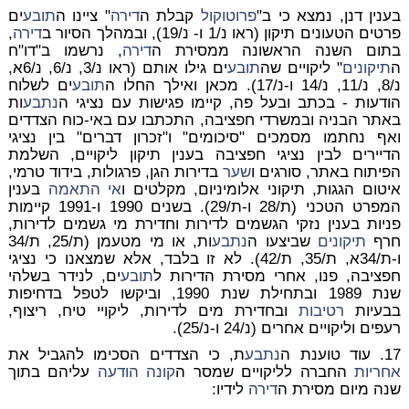
בענין דנן, נמצא כי ב"
פרוטוקול
קבלת ה
דירה
" ציינו ה
תובע
ים
פרטים הטעונים תיקון (ראו נ/1 ו- נ/19), ובמהלך הסיור ב
דירה
,
בתום השנה הראשונה ממסירת ה
דירה
, נרשמו ב"דו"ח
ה
תיקונים
" ליקויים שה
תובע
ים גילו אותם (ראו נ/3, נ/6, נ/6א,
נ/8, נ/11, נ/14 ו-נ/17). מכאן ואילך החלו ה
תובע
ים לשלוח
הודעות - בכתב ובעל פה, קיימו פגישות עם נציגי ה
נתבע
ות
באתר הבניה ובמשרדי חפציבה, התכתבו עם באי-כוח הצדדים
ואף נחתמו מסמכים "סיכומים" ו"זכרון דברים" בין נציגי
הדיירים לבין נציגי חפציבה בענין תיקון ליקויים, השלמת
הפיתוח באתר, סורגים ו
שער
בדירות הגן, פרגולות, בידוד טרמי,
איטום הגגות, תיקוני אלומיניום, מקלטים ו
אי התאמה
בענין
המפרט הטכני (ת/28 ו-ת/29). בשנים 1990 ו-1991 קיימות
פניות בענין נזקי הגשמים לדירות וחדירת מי גשמים לדירות,
חרף
תיקונים
שביצעו ה
נתבע
ות, או מי מטעמן (ת/25, ת/34
ו-ת/34א, ת/35, ת/42). לא זו בלבד, אלא שמצאנו כי נציגי
חפציבה, פנו, אחרי מסירת הדירות ל
תובע
ים, לנידר בשלהי
שנת 1989 ובתחילת שנת 1990, וביקשו לטפל בדחיפות
בבעיות
רטיבות
ובחדירת מים לדירות, ליקויי טיח, ריצוף,
רעפים וליקויים אחרים (נ/24 ו-נ/25).
17. עוד טוענת ה
נתבע
ת, כי הצדדים הסכימו להגביל את
אחריות
החברה לליקויים שמסר ה
קונה
הודעה
עליהם בתוך
שנה מיום מסירת ה
דירה
לידיו: