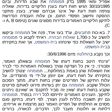
אפריל ומאי 1995 בדק ה
מומחה
את שבע הדירות, וביום
30/10/1995 הגיש חוות דעת בענין הליקויים בדירות, שאליה
צורפה חוות דעת של אינג' אברהם שוורץ, בענין מתקני
ההסקה וחישוב הפסדי החום, וכן עלות העבודה הנדרשת
לתיקון הליקויים האמורים בדירות מסוגים שונים (טיפוס A, B ו-
C).
7. בא-כוח ה
תובע
ים, עו"ד בעז ארד, פנה אל ה
מומחה
וביקשו
להשיב על כ-1,700
שאלות הבהרה
. ראיתי לקבוע כי ה
מומחה
ישיב על השאלות כפי שינחהו
בית-המשפט
, אך זאת בחקירתו
ב
בית-המשפט
.
וכך נקבע ב
החלטה
מיום 30/6/1996:
”עיינתי היטב בחוות דעתו של ה
מומחה
ובשאלון האמור,
וסבורני, כי אין כל הצדקה וצורך בשאלות האמורות כדי לברר
את השאלות שהן באמת במחלוקת... ה
מומחה
יצטרך להשיב
בחקירתו על חוות דעתו, אם יוזמן על-ידי מי מהצדדים, על
עלות התיקון של הפריטים שציין בחוות דעתו, מתוך הסכום
הכולל שקבע. ה
מומחה
גם יתן בעדותו פירוט לאותם פריטים
שקבע בחוות דעתו 'שאין זה סביר לתקנם' או 'שאינם ניתנים
לתיקון'. הענינים האמורים יתייחסו לכל
דירה
בנפרד. ה
מומחה
גם יתן תשובה כללית לענין הצורך, לפי דעתו, בתיקון פגם
מסוים או החלפתו של הפריט האמור כגון מרצפות או אריחים,
דלתות או חלונות. מעבר לכך, הדברים, לכאורה, ברורים