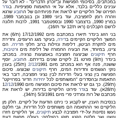
במכתבים, בסיכומי הפגישות וב"זכרון הדברים" - לא דובר על
ענינים כלליים בלבד, אלא על אי התאמות ספציפיות. ב
גדר
הפירוט של הליקויים יש לראות את פניותיהם של ה
תובע
שרגא
וזהרה רומן לחפציבה, עוד ביוני 1989 וכן בנובמבר 1989,
במרץ 1990, בדצמבר 1990 ובספטמבר 1991, לרבות תלונה
לרשם הקבלנים (ראו ת/12 עד ת/16).
בני הזוג בינדר תיארו במכתבם מיום 17/12/1992 (ת/6) את
המשך הליקויים הקיימים ב
דירה
, בעיקר מגג הרעפים, וחדירת
מים לתקרת הביטון, דליפות ונזילות ברוב חלקי ה
דירה
. הם
ציינו, במיוחד, את הבעיה החמורה של דליפת מים ו
רטיבות
,
חרף
תיקונים
שביצעה חפציבה באמצעות נציגיה. במכתב
בינדר (ת/9) פורטו 21 ליקויים שונים בדירתם. ה
תובע
, יוסף
שושנה, פנה אף הוא במכתב מיום
2/12
/1991 (ת/25) בענין
נזקי הגשמים וחדירות המים, חרף
תיקונים
שבוצעו. סיכום
הפגישה בין נציגי בעלי הדירות לבין נציגי חפציבה, דובר באי
התאמות ובהסדרים "המשותפים לכל י
חידות
הדיור בפרוייקט"
(ת/29). כך גם יש לראות את סיכום הפגישה מיום 1
/1990
2/12
(ת/28א). עוד ב
גדר
פירוט הליקויים בדירות, יש לראות את
מכתבם של רות ומרדכי פרי מיום 5/3/1991 (ת/34).
בנסיבות הענין, יש לקבוע כי ניתנו הודעות על ליקויים. חלק מן
הליקויים ואי ההתאמה הם משותפים לכל הדירות. גבי חלקם
נעשו נסיונות על-ידי חפציבה לבצע
תיקונים
, אך הליקויים חזרו
ונשנו ואך חלקם הקטן תוקן בהצלחה; כעולה מחוות דעת