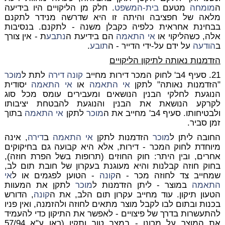
ה
מומחה
מטעם
בית-המשפט
. חלק מן הליקויים היו בידיעה
מלאה של חפציבה והיתה זו היא שדרשה מנידר לתקנם
בבחינת אחראית כלפיה כקבלן משנה - לתקנם. בנסיבות
אלה, כשהליקוי או
אי התאמה
הם בידיעת ה
נתבע
ת - אין צורך
ב
הודעה
על ידם על-ידי הדייר - ה
תובע
.
הזדמנות נאותה לתיקון הליקויים
21. סעיף 4ב' לחוק המכר דירות מחייב
קונה
דירה
לתת ל
מוכר
"הזדמנות נאותה" לתקן
אי התאמה
או
אי התאמה
יסודית
הנוגעת לחלקי הבנין הנושאים ומעבירים עומס מכל סוג
לקרקע הנושאת את הבנין והנוגעת להבטחת יציבותו
ולבטיחותו. סעיף 4ב' מחייב את ה
מוכר
לתקן
אי התאמה
בתוך
זמן סביר.
החובה ליתן ל
מוכר
הזדמנות לתקן
אי התאמה
ב
דירה
, אינה
מיוחדת לחוק המכר - דירות, אלא היא קבועה גם בחיקוקים
אחרים, ובין היתר: חוק החוזים (תרופות בשל הפרת חוזה),
בחוק חוזה קבלנות והיא מעוגנת בעקרון של חובת תום לב,
שמחייב צד לחוזה מכר - ה
קונה
- הטוען לפגמים או ל
אי
התאמה
במוצר - ליתן הזדמנות ל
מוכר
לתקן את המעוות
הטעון תיקון. עוד מחייב עקרון תום הלב, את ה
קונה
, הדורש
בכנות ובתום לבו לקבל מוצר מתאים לחוזה ולהזמנה, ואין פניו
להתעשרות בדרך של פיצויים - לאפשר את התיקון כדי להעמיד
את המוצר על מכונו - במצב טוב ותקין (ראו ע"א 57/94