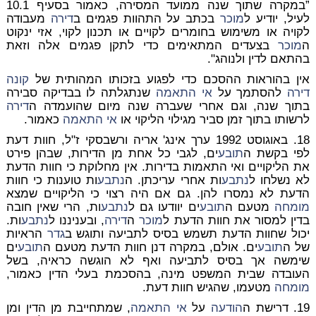
”במקרה שתוך שנה ממועד המסירה, כאמור בסעיף 10.1
לעיל, יודיע ל
מוכר
בכתב על התהוות פגמים ב
דירה
מעבודה
לקויה או משימוש בחומרים לקויים או תכנון לקוי, אזי ינקוט
ה
מוכר
בצעדים המתאימים כדי לתקן פגמים אלה וזאת
בהתאם לדין ולנוהג".
אין בהוראות ההסכם כדי לפגוע בזכותו המהותית של
קונה
דירה
להסתמך על
אי התאמה
שנתגלתה לו בבדיקה סבירה
בתוך שנה, וגם אחרי שעברה שנה מיום שהועמדה ה
דירה
לרשותו בתוך זמן סביר מגילוי הליקוי או
אי התאמה
כאמור.
18. באוגוסט 1992 ערך אינג' אריה ורשבסקי ז"ל, חוות דעת
לפי בקשת ה
תובע
ים, לגבי כל אחת מן הדירות, שבהן פירט
את הליקויים ואי התאמות בדירות. אין מחלוקת כי חוות הדעת
לא נשלחו ל
נתבע
ות אחרי עריכתן. ה
נתבע
ות טוענות כי חוות
הדעת לא נמסרו להן. גם אם היה רצוי כי הליקויים שמצא
מומחה
מטעם ה
תובע
ים יוודעו גם ל
נתבע
ות, הרי שאין חובה
בדין למסור את חוות הדעת ל
מוכר
ה
דירה
, ובעניננו ל
נתבע
ות.
יכול שחוות הדעת תשמש בסיס לתביעה ותוגש ב
גדר
הראיות
של ה
תובע
ים. אולם, במקרה דנן חוות הדעת מטעם ה
תובע
ים
שימשה אך בסיס לתביעה ואף לא הוגשה כראיה, בשל
העובדה שבית המשפט מינה, בהסכמת בעלי הדין כאמור,
מומחה
מטעמו, שהגיש חוות דעת.
19. דרישת ה
הודעה
על
אי התאמה
, שמתחייבת מן הדין ומן