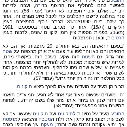
ה
תובע
ים פינו את דירתם על-פי סיכום עם נציגי חפציבה, כדי
לאפשר להם להחליף את הריצוף ב
דירה
, ועברו לדירות
חברים. אולם, עובדי חפציבה לא הגיעו" (עמוד 58). מר רומן
פנה בתלונה לרשם הקבלנים כדי לקבל סיוע מגורם זה, ואחר
כך שלח ביום 31/12/1990 מכתב נוסף לחפציבה בענין
הליקויים (ת/15) ואחר כך מכתב נוסף בספטמבר 1991
(ת/16). בפניות נוספות ציין רומן ליקויים שונים, לרבות בענין
ה
רטיבות
, ובענין המרצפות:
”בפעם הראשונה הם באו והחליפו 20 מרצפות, אך הם לא
התאימו והם באו והחליפו עוד פעם את אותן מרצפות על
שטח
יותר גדול וגם ה
שטח
הזה שקע. בשלב הזה, ביקשתי מהם,
למרות שיש מרצפות מוכנות, לא להחליף יותר מרצפות, אחרי
פעמיים או שלוש שהם ניסו להחליף והעדפתי בכמה מקומות
לשים שטיח או לנסות לכסות באיזה דרך ולא להחליף יותר, כי
בכל החלפה זה נהיה רק יותר גרוע" (עמוד 57).
מר רומן מעיד על מועדים שתואמו לצורך ביצוע
תיקונים
:
”היו מועדים שפשוט מאוד אף אחד לא הגיע. המועדים תואמו
עם דרור שנק או ביחד אותו עוזר שלו בשם יהודה... לפחות
חמישים אחוז מהפעמים" (עמוד 58).
ה
תובע
מעיד על נסיונות ל
תיקונים
ועל
תיקונים
שנעשו, אך לא
לשביעות רצונו: ניסו לתקן את דלת ה
מטבח
והיציאה ל
מרפסת
אך ”היא עקומה ונכנס גשם ורוח";
מעקה
עץ שהוסיפו בגרם