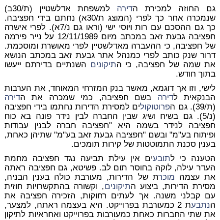
גם החוזה למכירת ה
דירה
למשפחת אדלשטיין (ת/30ב)
שנמכרה אחר כך לפרי (המוצג ת/30א) נחתם בידי חפציבה.
כך גם ההסכם עם רות ויוסי ישי (וראו גם נ/7א). לפרי אישרה
חפציבה גבעת זאב במכתב מיום 12/11/1989 על נייר פירמה
של חפציבה, כי ההעברה מאדלשטיין לפרי מאושרת ומוסכמת.
דרור שנק כותב לפרי כמנהל אתר גבעת זאב במכתב הנושא
את שמה של חפציבה, כי ה
תיקונים
השנתיים בדירתם ייעשו
בתוך חודש.
לישי, וזו אך דוגמא, מאשר בנק המזרחי המאוחד, את הערבות
הבנקאית ל
דירה
בשם חפציבה, כמי שמכרה את ה
דירה
(ת/39). גם ה
פרוטוקול
ים למסירת הדירות נחתמו בידי חפציבה
(נ/5). גם בשיח ושיג שבין החברה לבין נידר פונה בא כוח
חפציבה לנידר בשמה היא "חפציבה חברה לבנין עבודות
ופיתוח בע"מ" ובשם "חפציבה גבעת זאב בע"מ" שתיהן כאחת,
בענין סכנת התמוטטות של קירות תומכים.
הטענה כי ל
תובע
ים אין עילת תביעה נגד חפציבה מחמת
העדר עילה, לוקה בחוסר תום לב. פשיטא, גם חפציבה ראתה
את עצמה
מוכר
ת של הדירות, מעורבת כולה בענין הבניה,
מסירת הדירות, ביצוע ה
תיקונים
, וקשורה בהתקשרויות חוזית
עם קבלני משנה. אך לעתים רחוקות, הזכירה חפציבה את
ה
נתבע
ת 2 כמעורבת בפרוייקט. היא בעצמה ראתה, למצער,
את שתי החברות כאחת כמעורבות בפרוייקט ואחראיות לתיקון