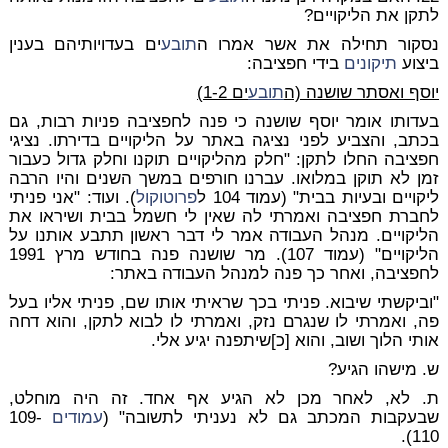
לתקן את הליקויים?
נסקור תחילה את אשר אמרו ה
תובע
ים בעדויותיהם בענין
ביצוע
תיקונים
בידי חפציבה:
יוסף ואסתר שושנה (ה
תובע
ים 1-2)
בעדותו אומר יוסף שושנה כי פנה לחפציבה פניות רבות, גם
בכתב, והצביע לפני נציגה באתר על הליקויים בדירתו. נציגי
חפציבה החלו לתקן: "חלק מהליקויים תוקנו וחלק גדול כעבור
זמן לא תוקן במלואו. עברנו חורפים במשך השנים והיו הרבה
ליקויים ובעיות בבית" (עמוד 104 ל
פרוטוקול
). ועוד: "אני פניתי
לחברת חפציבה ואמרתי לה שאין לי חשמל בבית ושיראו את
הליקויים. מנהל העבודה אמר לי דבר ראשון תתבע אותנו על
הליקויים" (עמוד 107). מר שושנה פנה בחודש מרץ 1991
לחפציבה, ואחר כך פנה למנהל העבודה באתר:
"וביקשתי שיבוא. פניתי בכך שראיתי אותו שם, פניתי אליו בעל
פה, ואמרתי לו שנגרם נזק, ואמרתי לו לבוא לתקן, והוא דחה
אותי הלוך ושוב, והוא [כ]שיתפנה יגיע אלי.
ש. מישהו הגיע?
ת. לא, לאחר מכן לא הגיע אף אחד. זה היה מוחלט,
שבעקבות המכתב גם לא נעניתי לתשובה" (
עמודים
109-
110).