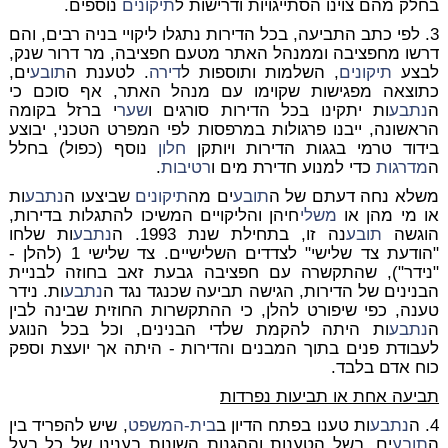
בחלק מהם צוינו הסתייגויות ודרישות ל
תיקונים
נוספים.
3. לפי כתב התביעה, בכל הדירות נתגלו ליקויי בניה רבים, והם
דרשו מחפציבה וממנהל האתר מטעם חפציבה, מר דרור שנק,
לבצע
תיקונים
, השלמות ותוספות ל
דירה
. לטענת ה
תובע
ים,
כתוצאה מפגישות שקוימו עם מנהל האתר, אף סוכם כי
ה
נתבע
ות יתקינו בכל הדירות סורגים ו
שער
י ברזל בקומה
הראשונה, ייבנו פרגולות במרפסות לפי המפרט הטכני, יבוצע
בידוד טרמי בגגות הדירות ויותקן
חלון
נוסף (כפול) בחלל
ה
מדרגות
כדי למנוע חדירת מים ו
רטיבות
.
משלא נחה דעתם של ה
תובע
ים מה
תיקונים
שביצעו ה
נתבע
ות
או מי מהן או
משלי
חיהן והליקויים המשיכו להתגלות בדירות,
הוגשה
תובע
נה זו, בתחילת שנת 1993. ה
נתבע
ות שלחו
"הודעת צד שלישי" לצדדים השלישיים. צד שלישי 1 (להלן -
"נידר"), שהתקשרה עם חפציבה גבעת זאב בחוזה לבניית
הבנינים של הדירות, הגישה תביעה שכנגד נגד ה
נתבע
ות. נידר
טענה, כפי שיפורט להלן, כי ההתקשרות החוזית שבינה לבין
ה
נתבע
ות היתה להקמת שלדי הבנינים, וכל בכל הנוגע
לעבודת פנים בתוך המבנים והדירות - היתה אך יועצת וספק
כוח אדם בלבד.
תביעה אחת או תביעות נפרדות
4. ה
נתבע
ות טענו בפתח הדיון ב
בית-המשפט
, שיש להפריד בין
ה
תובע
ים, בשל הטענות וההגנות השונות בענינו של כל בעל