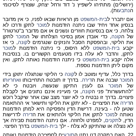
(ירושלים) מתתיהו לישפיץ נ' דוד ורחל יצחק, שצורף לסיכומי
ה
נתבע
ות).
אם יתברר ל
בית-המשפט
מן הראיות שבאו לפניו, כי אין מדובר
בנסיון אחד ויחיד שבו ניתנה הזדמנות ל
מוכר
לתקן ודרכו לא
צלחה, כי אם בנסיונות חוזרים ונשנים או אם מדובר ב"טרטורו"
של ה
קונה
, כדי אובדן אמון בסיכוי הצלחתו של ה
מוכר
לתקן
את הליקוי, ובהפסקת הסבל והנזקים שנגרמים ל
קונה
, כי אז
יקבע
בית-המשפט
ללא היסוס, כי ניתנה הזדמנות ל
מוכר
לתקן, והדבר לא עלה בידו מטעמים הקשורים בו. בנסיבות
אלה יקבע
בית-המשפט
כי ניתנה הזדמנות נאותה לתקן, ואין
מקום ליתן הזדמנות נוספת.
בדרך כלל, עדיף ומוטב לו ל
קונה
כי הליקוי שנתגלה יתוקן בידי
ה
מוכר
שבנה את ה
דירה
. בדרך זו תובטח התחייבותו ו
אחריות
ו
של ה
מוכר
גם לענין התיקון שנעשה, ויובטח כי לא
"להתעשרות" פני ה
קונה
, וכי מעייניו אינם נתונים אך לקבלת
פיצויים. בדרך זו נבטיח כי לא יווצר מצב שבו אחר שיקבל רוכש
ה
דירה
את הפיצויים - לא יתקן את הליקוי ותישאר אי ההתאמה
שטען לה - בעינה. דרישת הדין והפסיקה היא למתן הזדמנות
נאותה ל
מוכר
לתקן את הליקוי ולהתאים את ה
דירה
לדרישות
הדין, ל
תקנים
, למפרט ולחוזה. אם ניתנה הזדמנות סבירה אך
לא נוצלה או שהתיקון לא צלח - ילך
בית-המשפט
בדרך הפיצוי.
22. האם במקרה דנן נתנו ה
תובע
ים לחפציבה הזדמנות נאותה