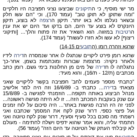
מר ישי מוסיף, כי ה
תיקונים
שביצעו נציגי חפציבה היו חלקיים
"ומה שתוקן לא תוקן טוב" (עמוד 170), וכי "הם עשו חלק
ובשאר נעלמו ולא באו יותר. תיקון ה
רצפה
לא בוצע, תיקון
היונקרס לא בוצע עד היום, הם בדקו ועד היום יש את ענין
ה
רטיבות
במזווה. הוא השאיר את זה פתוח והלך... [ותיקוני
ריצוף] לא עשו ולא חזרו לעשות" (עמוד 174).
שרגא וזהרה רומן (ה
תובע
ים 14-15)
שרגא רומן פירט ליקויים שנתגלו לו אחר שנמסרה ה
דירה
לידיו
ולאחר ניקויה: מרצפות שבורות ומוכתמות בשמן. אחר-כך
נתגלתה לו ח
דירה
של מים מן החלונות בימי גשם. רומן כתב
מכתבים (ת/12 - ת/16), והוא מעיד:
”כתבתי מספר פעמים לחב' חפציבה בקשר לליקויים שאני
מצאתי ב
דירה
... כתבתי ב- 16/6/89 וזה היה למר אלישיב
מנהל הביצוע באותה תקופה... הוזמנתי לפגישה ב- 15/8/89
עם שנק בעקבות המכתב הזה... זו לא היתה פגישה ראשונה...
לפני זה היו הרבה פגישות באתר... היה סיכום על לוח זמנים
ועל פיצוי כספי. דרור שנק לקח את המסמך שכתבנו ואני
רשמתי מה סוכם בכל סעיף וסעיף, דרור שנק לקח טיוטה ואני
חתמתי עליה, והוא אמר שהוא ידפיס וישלח לחתימה - מעולם
לא קיבלתי העתק של הטיוטה עד היום הזה" (עמוד 56).