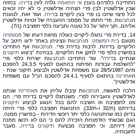
התחייבה כלפיהם בענין
אי התאמה
גלויה לעין ב
דירה
. בחוזה
שבין אדלשטיין לבין פרי הצהירו אדלשטיין כי לא יהיו זכאים
לכל פיצוי שיזכו בו פרי בגין ליקויים ב
דירה
. ועוד זאת, לטענת
ה
נתבע
ות, פרי חתמו על מסמכי ההעברה של זכויות אדלשטיין
אליהם, תוך ויתור על כל טענה ותביעה כלפי חפציבה (נ/7).
14. בדירת פרי נתגלו ליקויים כעולה מחוות דעתו של ה
מומחה
מטעם
בית-המשפט
. ה
נתבע
ות ונציגיהן באתר ידעו היטב על
הליקויים בדירות, לרבות בדירת פרי. ה
נתבע
ות אף התחייבו
במישרין כלפי פרי לתקן את הליקויים, בבחינת "ביצוע
תיקונים
שנתיים ב
דירה
". עוד התחייבו ה
נתבע
ות ישירות כלפי פרי
"להשלמת עבודות הפיתוח בהתאם לסעיף 24.3.5 להסכם
מיום 28/5/1987 עם משפחת אדלשטין ולביצוע תיקוני שנת -
ה
אחריות
בהתאם לסעיף 24.4.1 להסכם הנ"ל עם משפחת
אדלשטיין".
הלכה למעשה, ה
נתבע
ות קיבלו עליהן את ה
אחריות
שנתנו
לאדלשטיין והעבירוה לפרי. משנתגלו ליקויים בדירת פרי, הם
פנו לחפציבה וזו השיבה להם בכל הנוגע לביצוע
תיקונים
בדירתם (ת/32 ו-ת/33). התנהגות חפציבה כלפי פרי היתה
בדיוק כמו שהתנהגה כלפי יתר רוכשי הדירות - במישרין ממנה,
הגם שבשתי הזדמנויות הזכירה להם כי הם לא רכשו ממנה
את דירתם, וכי חפציבה מבצעת
תיקונים
ב
דירה
, מעבר
לחובותיה.