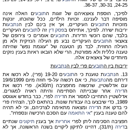
24-25, 30-31, 36-37.
לפיכך, הוספת צאצאיהם של זוגות ה
תובע
ים האלה אינה
מוסיפה דבר לעניננו. זכויות הילדים, ככל שהוכחו, יונקות
מזכויות ה
תובע
ים העיקריים, אך אין בינם לבין ה
נתבע
ות
יריבות ישירה. לפיכך, אתייחס ב
פסק דין
זה ל
תובע
ים העיקריים
בלבד, שהם רוכשי הדירות. ה
תובע
ים אומרים כי צירופם של
צאצאי ה
תובע
ים העיקריים נבע מן העילה הנזיקית ולא מן
העילה החוזית. לבד מן הטענה של "עוגמת נפש" שהיתה
טענה כללית ולא מפורטת, הרי שלא הובאו ראיות בענין נזקים
מיוחדים של צאצאים אלה.
יריבות בין ה
תובע
ים פרי לבין ה
נתבע
ות
13. ה
נתבע
ת טוענת כי ה
תובע
ים 19-20 (פרי), לא רכשו את
דירתם מה
נתבע
ות, כי אם רכשוה על-פי חוזה מיום 19/6/1999
עם אדלשטיין, שרכשוה מחפציבה (ת/30א). פרי רכשו את
ה
דירה
אחר שבנייתה הסתיימה והיתה ראויה למגורים.
אדלשטיין התחייבו למסור את ה
דירה
לפרי, כבר בחודש אוגוסט
1989, כדי שיבצעו בה עבודות שונות. בהתאם לכך, הצהירו פרי
כי בדקו את ה
דירה
ומצאוה מתאימה לצרכיהם, וכי לא תהיה
להם טענה בענין "
אי התאמה
עם הסכם הרכישה ונספחיו".
חפציבה הסכימה ליתן לפרי
אחריות
אך בענין
תיקונים
שנתיים
ב
דירה
(ת/31), דהיינו לתיקון ליקויים בשנה הראשונה, אך לא