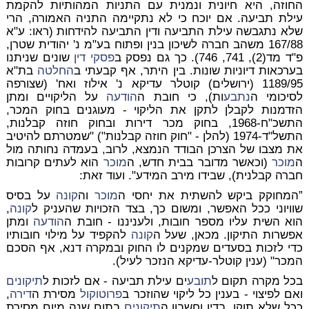
החוזה, היא חיונית ונמנית עם התניות המהותיות להקמת
עילת תביעה. אם יוכח כי לא נתקיימה התניה האמורה, הרי
שלא נתגבשה עילת התביעה ודין התביעה להידחות (ראו: ע"א
167/88 משהב חברה לשיכון בנין ופתוח בע"מ נ' יהודית שטרן,
פ"ד מד(2), 741, 746). כך גם נפסק ב
פסקי דין
שונים שניתנו
בערכאות דיוניות שונות. בין היתר, אף קבעתי ב
החלטה
בת"א
1189/95 (ירושלים) קוטלר עדיקא נ' אילוז ואח' (שצורפה
לסיכומי ה
נתבע
ות), כי חובת ה
הודעה
על הליקויים ומתן
הזדמנות לקבלן לתקן את הליקוי - מעוגנים בחוק המכר,
התשכ"ח-1968, בחוק מכר דירות ובחוק חוזה קבלנות,
התשל"ד-1974 (להלן - "חוק חוזה קבלנות") "שמטרתם להיטיב
את מצבו של הצרכן הבודד הנמצא, לרוב, בעמדה נחותה מול
ה
מוכר
(וכאשר מדובר בבית חדש, ה
מוכר
הוא לעתים קרובות
חברה קבלנית), שבידו מירב המידע". ועוד זאת:
”המחוקק ביקש להשתית את יחסי ה
מוכר
וה
קונה
על בסיס
שוויוני ככל האפשר, ומשום כך, בצד הזכויות שהעניק ל
קונה
,
הוא השית עליו מספר חובות, ולעניננו - חובת ה
הודעה
ומתן
אפשרות התיקון. מכאן, שעל ה
קונה
להקפיד על מילוי חובותיו
כדי לזכות בסעדים שמקנים לו החוק ובמקרה דנא, אף הסכם
המכר" (ענין קוטלר-עדיקא הנזכר לעיל).
בכל מקרה תקום ל
תובע
ים עילת תביעה - אם לזכות ל
תיקונים
ואם לפיצוי - בענין כל ליקוי שהוזכר ב
פרוטוקול
מסירת ה
דירה
,
ככל שלא תוקן, בדין וחשבון ה
תיקונים
בתום שנה מיום מסירת