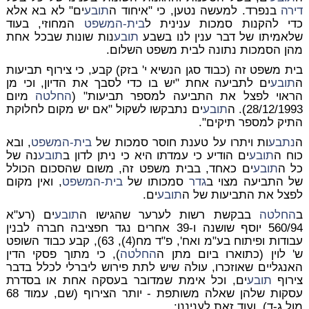
דירה
בנפרד. למעשה נטען, כי "איחוד ה
תובע
ים" לא בא אלא
כדי להקנות סמכות ענינית ל
בית-המשפט
המחוזי, בעוד
שלאמיתו של דבר ענין לנו בשבע
תובע
נות שונות שבכל אחת
מהן הסמכות נתונה לבית משפט השלום.
בית משפט זה (כבוד סגן הנשיא י' בזק) קבע, כי צירוף תביעות
ה
תובע
ים לתביעה אחת "יש בו כדי לסבך את הדיון, וכי מן
הראוי לפצל את התביעה למספר תביעות" (
החלטה
מיום
28/12/1993). ה
תובע
ים נתבקשו לשקול "אם יש מקום לחלוקת
התיק למספר תיקים".
ה
נתבע
ות ויתרו על טענת חוסר סמכות של
בית-המשפט
, ובא
כוח ה
תובע
ים הודיע כי עמדתו היא כי ניתן לדון ב
תובע
נה של
כל ה
תובע
ים כאחד, בבית משפט זה, משום שהסכום הכולל
של התביעה מצוי ב
גדר
סמכותו של
בית-המשפט
, ואין מקום
לפצל את התביעות של ה
תובע
ים.
ב
החלטה
בבקשת רשות לערער שהגישו ה
תובע
ים (רע"א
560/94 יוסף שושנה ו-39 אחרים נגד חפציבה חברה לבנין
עבודות ופיתוח בע"מ ואח', פ"ד מח(4), 63), קבע כבוד השופט
ש' לוין (כתוארו ביום מתן ה
החלטה
), כי מתוך פסקי הדין
האנגליים שאוזכרו, עולה שיש לתת פירוש ליברלי לכלל בדבר
צירוף
תובע
ים, וכל אימת שמדובר בעסקה אחת או בסדרת
עסקות שלהן שאלה משותפת - יותר הצירוף (שם, עמוד 68
מול ג-ד). ועוד זאת לעניננו: