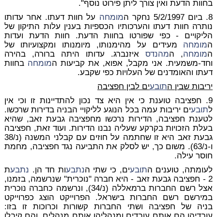
בחוות הדעת ואין צורך ליתן פירוט נוסף".
8. ביום 5/2/1997 נחקר ה
מומחה
על חוות דעתו. אחר עדותו
נותרה חוות דעתו והערכותיו הכספיות בענין עלות התיקון של
הליקויים - כפי שפורטו בחוות הדעת. חוות הדעת ועדות
ה
מומחה
מעידים על מהימנותו, מיומנותו ומקצועיותו של
ה
מומחה
, ה
מהנדס
איזנברג. עדותו היתה ברורה, בהירה
וחד-משמעית. אני מקבל, אפוא, את קביעות ה
מומחה
בחוות
דעתו והאומדנים של העלויות כפי שקבע.
יריבות שבין ה
תובע
ים לבין חפציבה
9. חפציבה טוענת כי אין היא צד נכון להתדיינות זו וכי אין
ל
תובע
ים יריבות עמה בכל הנוגע לליקויי הבניה בדירות שרכשו.
לטענת חפציבה, הדירות נרכשו מחפציבה גבעת זאב, שהיא
בעלת הזכויות בקרקע שעליה נבנו הדירות. ועוד זאת, חפציבה
גבעת זאב היא זו שחתמה על חוזים עם קבלני המשנה (נ/38
ו-נ/63). משום כך, יש לסלק את התביעה נגד חפציבה, מחמת
חוסר עילה.
לעומתה, טוענים ה
תובע
ים, כי שתי ה
נתבע
ות חד הן.
נתבע
ת
2 - חפציבה גבעת זאב - היא חברה "נוכרית" שנרשמה, בזמנו,
אצל רשם החברות ברמאללה (נ/34), ונרשמה כחברה נוכרית
במירשם רשם החברות בישראל. הפרוייקט הוצג כפרוייקט
בניה של חפציבה ושתי החברות קשורות וכרוכות זו בזו:
עובדיהן הם אותם עובדים ומנהליהן אותם מנהלים, והם קיבלו