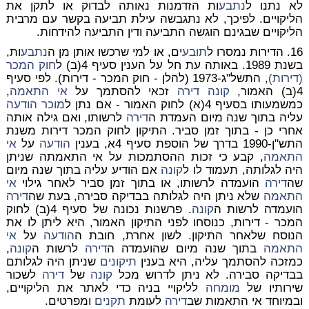
לא נתנו ל
נתבע
ות הזדמנות נאותה לבדוק או לתקן את
הליקויים. לפיכך, לא נתגבשה עילת תביעה בקשר עם מרבית
הליקויים שבגינם הוגשה התביעה ודין התביעה להידחות.
16. הדירות נמסרו ל
תובע
ים, או למי שרכשו אותן מן ה
נתבע
ות,
בשנת 1989. באותה עת חל על הענין סעיף 4(ב) ל
חוק המכר
(דירות)
, התשל"ג-1973 (להלן - חוק המכר - דירות). לפי סעיף
4(ב) האמור,
קונה
דירה
זכאי להסתמך על
אי התאמה
,
כמשמעותו בסעיף 4(א) לחוק האמור - אם נתן ל
מוכר
הודעה
עליה בתוך שנה מיום העמדת ה
דירה
לרשותו, ואם גילה אותה
אחרי כן - בתוך זמן סביר. התיקון לחוק המכר דירות משנת
התש"ן-1990 בדרך של הוספת סעיף 4א, בענין
הודעה
על
אי
התאמה
, קבע כי זכות ההסתמכות על אי התאמתה שניתן
היה לגלותה, תעמוד לו ל
קונה
אם הודיע עליה בתוך שנה מיום
שה
דירה
הועמדה לרשותו, או בתוך זמן סביר לאחר גילוי
אי
התאמה
שלא ניתן היה לגלותה בבדיקה סבירה, בעת שה
דירה
הועמדה לרשות ה
קונה
. פרשנות נכונה של סעיף 4(ב) לחוק
המכר - דירות, כנוסחו לפני התיקון האמור, היא ליתן לו את
הנוסח שלאחר התיקון. לשון אחרת, חובת ה
הודעה
על
אי
התאמה
בתוך שנה מיום שהועמדה ה
דירה
לרשות ה
קונה
,
כמזכה להסתמך עליה, היא בענין
תיקונים
שניתן היה לגלותם
בבדיקה סבירה. לא ניתן לדרוש מכל
קונה
של
דירה
לשכור
שירותיו של
מומחה
לליקויי בניה כדי לאתר את הליקויים,
ובמיוחד אי התאמות שב
דירה
לעומת
תקנים
ומפרטים.