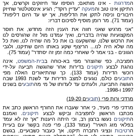
ה
מדרגות
- אינו מותאם; הוסיפו עוד חיזוקים וקרשים, אך
התיקון אינו טוב וה
מעקה
"עדיין רוקד"; הגיע אינסטלטור שחיזק
חיבורים וניסה לתקן את הדליפות, אך יש עד היום דליפות"
(עמוד 71). מר רומן מוסיף לסיכום דבריו:
”אני מרגיש שאני חווה את הענין הזה מחדש, את חוסר
המקצועיות שהיה בדברים, ואיך עמדנו מול זה שהורסים לנו
את הרכוש שלנו, שהשקענו בו את כל מה שהיה לנו, ואת כל
מה שלא היה לנו... הריצוף שקע באותו היום שתיקנו, ולגבי
הגוונים - בני אמר לי שאחרי כמה זמן זה יסתדר" (עמוד 75).
חפציבה, כפי שהוצהר מפי בא-כוחה ב
בית-המשפט
, אינה
נוהגת לבצע
תיקונים
בדירות אחר שהוגשה תביעה על-ידי
רוכשי הדירות (עמוד 133). כך שהתיאורים האלה מפי
ה
תובע
ים כולם, נוגעים למצב הדירות עד לשנת 1993 שבה
הוגשה התביעה, ולעתים עד לעדותו של מי מה
תובע
ים בשנים
1997 ו-1998.
מרדכי ורות פרי (
תובע
ים 19-20)
מרדכי פרי מעיד, כי אחר שעברו את החורף הראשון כתב את
מכתבו הראשון לחפציבה וביקש לבצע
תיקונים
. ואמנם
ה
תיקונים
נעשו ברצון רב, וכי היתה היענות "אך זה לא עמד
בפלאי מזג האויר" (עמוד 133). פרי פנה בקשר עם בעיית
ה
רטיבות
ונציגי החברה תיקנו, אך כעבור כשבועיים, בגשם