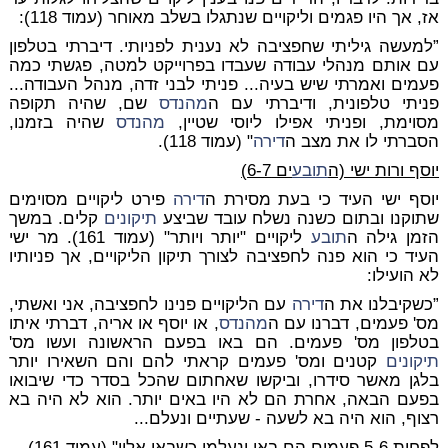
אז, אך היו פגמים וליקויים שנתגלו בשלב מאוחר (עמוד 118):
”למעשה גיליתי שחפציבה לא נענית לפניותי. דיברתי בטלפון
עם אותם מנהלי עבודה שעבדו בפרוייקט למטה, פגשתי כמה
פעמים ואמרתי שיש בעיה... פניתי לבני זדה, מנהל העבודה...
פניתי טלפונית, ודיברתי עם ה
מהנדס
שם, שהיה תקופה
מסוימת, ופניתי אפילו ליוסי שטיין,
מהנדס
שהיה בזמנו,
הסברתי לו את מצב ה
דירה
" (עמוד 118).
יוסף ורות ישי (ה
תובע
ים 6-7)
יוסף ישי העיד כי בעת מסירת ה
דירה
פירט ליקויים מסוימים
שתוקנו ובתום כשנה נשלח עובד שביצע
תיקונים
קלים. במשך
הזמן גילה ה
תובע
ליקויים "יותר ויותר" (עמוד 161). מר ישי
העיד כי הוא פנה לחפציבה לצורך תיקון הליקויים, אך פניותיו
לא הועילו:
”כשקיבלנו את ה
דירה
עם הליקויים פנינו לחפציבה, אני ואשתי,
מס' פעמים, דברנו עם ה
מהנדס
, או יוסף או אריה, דברתי איתו
בטלפון מס' פעמים. הם באו בפעם הראשונה ועשו מס'
תיקונים
קטנים ומס' פעמים קראתי להם והם השאירו יותר
בלגן מאשר סידרו, וביקשו שאחתום שהכל בסדר כדי שיבואו
בפעם הבאה, אחרת הם לא היו באים יותר. הוא לא היה בא
רצוף, הוא היה בא לשעה - שעתיים ונעלם...
לפחות 5-6 פעמים הם באו ונעלמו כשבאו אליי" (עמוד 161).