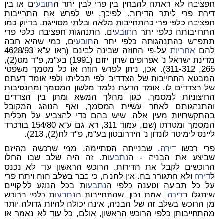
חפציבה לא ראתה להבחין בין פרי לבין יתר ה
תובע
ים או בין
דירת פרי ליתר הדירות. לפיכך, יש לפרש את התחייבות
חפציבה כלפי פרי כהתחייבות מלאה ובלתי מסוייגת, בדיוק כמו
התחייבותה כלפי יתר ה
תובע
ים. התנהגות חפציבה כלפי פרי
תתפרש כהתנהגותה כלפי יתר ה
תובע
ים, כמי שהיא חבה
להם
אחריות
על-פי החוזה שבינה לבינם (ראו ע"א 4628/93
מדינת ישראל נ' אפרופים שרון ויזום (1991) בע"מ, פ"ד מט(2),
265, 311-312). אכן, ניתן לפרש חוזה או כל מסמך משפטי
המבטא התחייבות של הצדדים לפי תכליתו ולפי אומד דעתם
של הצדדים לו. אומד הדעת נלמד מלשון המסמך ומהנסיבות
החיצוניות למסמך, כגון מהלך המשא ומתן בין הצדדים
והתנהגותם לאחר עשיית המסמך, ואף הנוהג המקובל
בהתקשרויות מעין אלה, שיש בהם כדי להצביע על תכלית
המסמך ומטרתו (שם, עמוד 311, ראו גם ע"א 154/80 בורכרד
ליינס לימיטד לונדון נ' הידרובטון בע"מ, פ"ד לח(2), 213).
פרי רכשו
דירה
, שבנייתה הסתיימה, ממי שרכשה מהיזם
שביצע את הבניה - ה
נתבע
ות. זה היה שלב שבו החלו
הרוכשים לקבל את הדירות. הרוכש הראשון עוד לא נכנס
ל
דירה
ולא התגורר בה. אין להניח, כי כבר בשלב הזה ויתרו פרי
על כל תביעה וטענה כלפי ה
נתבע
ות בכל הנוגע לליקויים
שיתגלו ב
דירה
. אמת נכון, שהתחייבות ה
נתבע
ות כלפי הרוכש
מן הרוכש בשלב זה של הבניה, אינה יכולה להיות גדולה יותר
מהתחייבותן כלפי הרוכש הראשון, אולם, כל עוד לא נאמר או