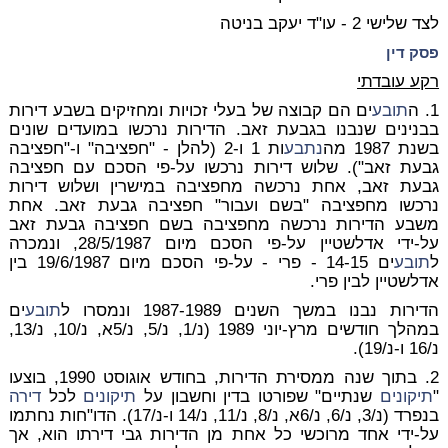
לצד שלישי 2 -
עו"ד יעקב בניטה
פסק דין
רקע עובדתי
1. ה
תובע
ים הם קבוצה של בעלי זכויות ומחזיקים בשבע דירות
בבנינים שנבנו בגבעת זאב. הדירות נרכשו במועדים שונים
בשנת 1987 מה
נתבע
ות 1 ו-2 (להלן - "חפציבה" ו-"חפציבה
גבעת זאב"). שלוש דירות נרכשו על-פי הסכם עם חפציבה
גבעת זאב, אחת נרכשה מחפציבה במישרין ושלוש דירות
נרכשו מחפציבה "בשם ועבור" חפציבה גבעת זאב. אחת
משבע הדירות נרכשה מחפציבה בשם חפציבה גבעת זאב
על-ידי אדלשטיין על-פי הסכם מיום 28/5/1987, ונמכרה
ל
תובע
ים 14-15 - פרי - על-פי הסכם מיום 19/6/1987 בין
אדלשטיין לבין פרי.
הדירות נבנו במשך השנים 1987-1989 ונמסרו ל
תובע
ים
במהלך חודשים מרץ-יוני 1989 (נ/1, נ/5, נ/5א, נ/10, נ/13,
נ/16 ו-נ/19).
2. בתוך שנה ממסירת הדירות, בחודש אוגוסט 1990, בוצעו
"
תיקונים
שנתיים" שפורטו בדין וחשבון על
תיקונים
לכל
דירה
בנפרד (נ/3, נ/6, נ/6א, נ/8, נ/11, נ/14 ו-נ/17). הדו"חות נחתמו
על-ידי אחד מרוכשי כל אחת מן הדירות גבי דירתו הוא, אך