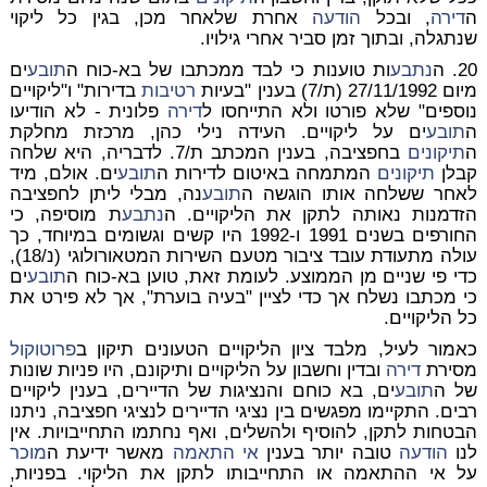
ה
דירה
, ובכל
הודעה
אחרת שלאחר מכן, בגין כל ליקוי
שנתגלה, ובתוך זמן סביר אחרי גילויו.
20. ה
נתבע
ות טוענות כי לבד ממכתבו של בא-כוח ה
תובע
ים
מיום 27/11/1992 (ת/7) בענין "בעיות
רטיבות
בדירות" ו"ליקויים
נוספים" שלא פורטו ולא התייחסו ל
דירה
פלונית - לא הודיעו
ה
תובע
ים על ליקויים. העידה נילי כהן, מרכזת מחלקת
ה
תיקונים
בחפציבה, בענין המכתב ת/7. לדבריה, היא שלחה
קבלן
תיקונים
המתמחה באיטום לדירות ה
תובע
ים. אולם, מיד
לאחר ששלחה אותו הוגשה ה
תובע
נה, מבלי ליתן לחפציבה
הזדמנות נאותה לתקן את הליקויים. ה
נתבע
ת מוסיפה, כי
החורפים בשנים 1991 ו-1992 היו קשים וגשומים במיוחד, כך
עולה מתעודת עובד ציבור מטעם השירות המטאורולוגי (נ/18),
כדי פי שניים מן הממוצע. לעומת זאת, טוען בא-כוח ה
תובע
ים
כי מכתבו נשלח אך כדי לציין "בעיה בוערת", אך לא פירט את
כל הליקויים.
כאמור לעיל, מלבד ציון הליקויים הטעונים תיקון ב
פרוטוקול
מסירת
דירה
ובדין וחשבון על הליקויים ותיקונם, היו פניות שונות
של ה
תובע
ים, בא כוחם והנציגות של הדיירים, בענין ליקויים
רבים. התקיימו מפגשים בין נציגי הדיירים לנציגי חפציבה, ניתנו
הבטחות לתקן, להוסיף ולהשלים, ואף נחתמו התחייבויות. אין
לנו
הודעה
טובה יותר בענין
אי התאמה
מאשר ידיעת ה
מוכר
על אי ההתאמה או התחייבותו לתקן את הליקוי. בפניות,