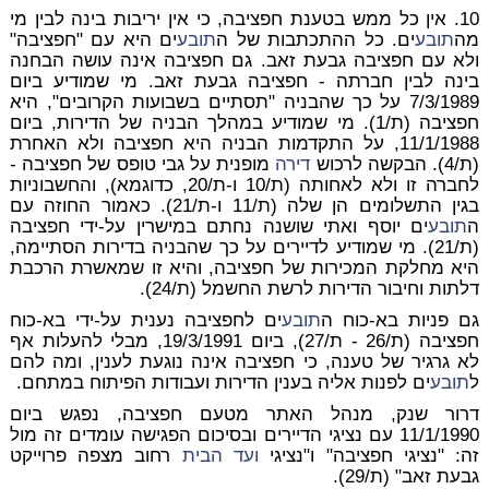
10. אין כל ממש בטענת חפציבה, כי אין יריבות בינה לבין מי
מה
תובע
ים. כל ההתכתבות של ה
תובע
ים היא עם "חפציבה"
ולא עם חפציבה גבעת זאב. גם חפציבה אינה עושה הבחנה
בינה לבין חברתה - חפציבה גבעת זאב. מי שמודיע ביום
7/3/1989 על כך שהבניה "תסתיים בשבועות הקרובים", היא
חפציבה (ת/1). מי שמודיע במהלך הבניה של הדירות, ביום
11/1/1988, על התקדמות הבניה היא חפציבה ולא האחרת
(ת/4). הבקשה לרכוש
דירה
מופנית על גבי טופס של חפציבה -
לחברה זו ולא לאחותה (ת/10 ו-ת/20, כדוגמא), והחשבוניות
בגין התשלומים הן שלה (ת/11 ו-ת/21). כאמור החוזה עם
ה
תובע
ים יוסף ואתי שושנה נחתם במישרין על-ידי חפציבה
(ת/21). מי שמודיע לדיירים על כך שהבניה בדירות הסתיימה,
היא מחלקת המכירות של חפציבה, והיא זו שמאשרת הרכבת
דלתות וחיבור הדירות לרשת החשמל (ת/24).
גם פניות בא-כוח ה
תובע
ים לחפציבה נענית על-ידי בא-כוח
חפציבה (ת/26 - ת/27), ביום 19/3/1991, מבלי להעלות אף
לא גרגיר של טענה, כי חפציבה אינה נוגעת לענין, ומה להם
ל
תובע
ים לפנות אליה בענין הדירות ועבודות הפיתוח במתחם.
דרור שנק, מנהל האתר מטעם חפציבה, נפגש ביום
11/1/1990 עם נציגי הדיירים ובסיכום הפגישה עומדים זה מול
זה: "נציגי חפציבה" ו"נציגי
ועד הבית
רחוב מצפה פרוייקט
גבעת זאב" (ת/29).