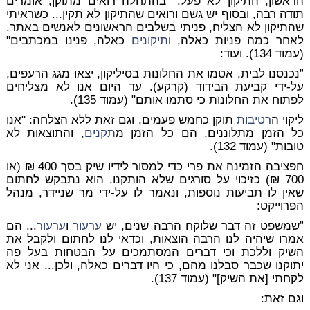
הראשון, התיקון לא פעל: "בהתחלה רואים מתוקן, אומרים
תודה רבה, ובסוף יש גשם ורואים שהתיקון לא תקין... כשראיתי
שהתיקון לא הצליח, פניתי בשלבים הראשונים לאנשים באתר.
לאחר כמה פניות כאלה, ו
תיקונים
כאלה, פנינו במכתבים"
(עמוד 134). ועוד:
”נכנסנו לבית, אטמו את החלונות בסיליקון, יצאו מגג הרעפים,
על-ידי קביעת הבידוד (קרקע). עד היום אנו לא מצליחים
לפתוח את החלונות כי סתמו אותם" (עמוד 135).
ליקוי ה
רטיבות
תוקן כחמש פעמים, וגם זאת ללא הצלחה: "אנו
כל הזמן מתלוננים, הם כל הזמן מ
תקנים
, והתוצאות לא
טובות" (עמוד 132).
חפציבה הזמינה את פרי כדי למסור לידיו שיק בסך 400 ₪ (או
700 ₪) כזיכוי על סורגים שלא הותקנו. הוא נתבקש לחתום
שאין לו תביעות נוספות, ונאמר לו על-ידי מר שניידר, מנהל
הפרוייקט:
”שמשפט זה דבר שלוקח הרבה שנים, יש
ערעור
ו
ערעור
... הם
אמרו שיהיה לנו הרבה הוצאות, וכדאי לנו לחתום ולקבל את
השיק וללכת וכי דברים המסתמכים על הבטחות בעל פה
יתוקנו שכבר סבלנו מהם, כי היו דברים כאלה, ולכן... אני לא
לקחתי [את השיק]" (עמוד 137).
וגם זאת: