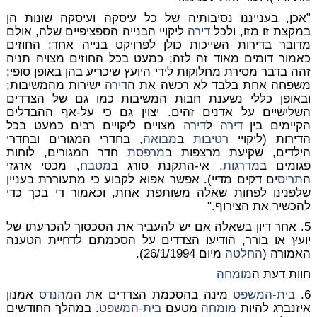
”אכן, בענייננו נסיבותיה של כל עיסקה ועיסקה שונות הן
במקצת זו מזו, ולכל
דירה
ליקויי הבנייה הספציפיים שלה, אולם
מדובר בדירות השייכות כולן לפרויקט בנייה אחד; החוזים
כאמור דומים מאוד זה לזה; כמעט בכל החוזים מצויה תניה
זהה בדבר מסירת מחלוקות לידי היועץ שיכריע בהן באופן סופי;
משפחה אחת בלבד לא רכשה את ה
דירה
ישירות מהמשיבות;
ובאופן כללי נשענת חבות המשיבות כמו גם של הצדדים
השלישיים על אדנים זהים. יצוין גם כי על-אף ההבדלים
הקיימים בין
דירה
ל
דירה
מצויים ליקויים רבים כמעט בכל
הדירות (ליקויי
רטיבות
ב
מבואה
, בחדרי המגורים ובחדרי
הילדים, שקיעת מרצפות ב
מרפסת
חדר המגורים, לוחות
פגומים ב
מדרגות
, אי-התקנת סורג ב
מטבח
, מכסי ארגזי
ה
תריס
ים דקים מדיי). אפשר אפוא לקבוע כי מתעוררת בעניין
שלפנינו לפחות שאלה משותפת אחת, וכאמור די בכך כדי
להכשיר את הצירוף."
5. אחר דיון בשאלה אם יש להעביר את הסכסוך להכרעתו של
יועץ או בורר, הודיעו הצדדים על הסכמתם לדחיית הטענה
האמורה (
החלטה
מיום 26/1/1994).
חוות דעת ה
מומחה
6.
בית-המשפט
מינה בהסכמת הצדדים את ה
מהנדס
אמנון
איזנברג להיות
מומחה
מטעם
בית-המשפט
. במהלך החודשים