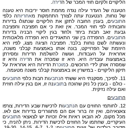
הליקויים ולקיום חוזי המכר של ה
דירה
.
הטענה של העדר עילה נגדה מחמת חוסר יריבות היא טענה
של נוחות, הנטענת עתה לצורך התחמקות מ
אחריות
ה כלפי
ה
תובע
ים, בענין החובה לתקן את הליקויים שנתגלו בדירות
וחובותיה לפי חוזי המכר. אין זאת כי אם חפציבה וחפציבה
גבעת זאב חבות ביחד ולחוד בגין ליקויי הבניה בדירות
ה
תובע
ים. ההפרדה בין שני התאגידים היא הפרדה מלאכותית
ונעשתה לשם נוחות בלבד. חפציבה הציגה מצג, לפיו היא
היוזמת של הפרוייקט, בונה אותו באמצעות קבלני משנה,
אחראית על העבודות, ועושה להשלמת הדירות ומסירתן
באמצעות עובדיה היא. היא זו שמכרה את ה
דירה
והיא זו
שמסרה אותן לידי הרוכשים. כ
מוכר
ת הדירות היא אחראית על
תיקון הליקויים - במישרין או באמצעות קבלני משנה מטעמה.
11. לפיכך, מסקנתי היא ששתי ה
נתבע
ות חבות כלפי ה
תובע
ים
- כולם - בענין כל נזק שהוכח ב
תובע
נה זו, אם בגין עילה חוזית
ואם עילה נזיקית.
ה
תובע
ים
12. לחותמי החוזים עם ה
נתבע
ות לרכישת שבע הדירות, צורפו
צאצאיהם, ואין זה ברור אם הם מתגוררים בדירות אם לאו.
מכל מקום, לא הובאו ראיות אילו זכויות יש לצאצאי ה
תובע
ים
העיקריים, שחתמו על החוזים לרכישת הדירות. ניתן להניח, כי
מדובר בילדים של זוגות ה
תובע
ים: 1-2, 6-7, 14-15, 19-20,