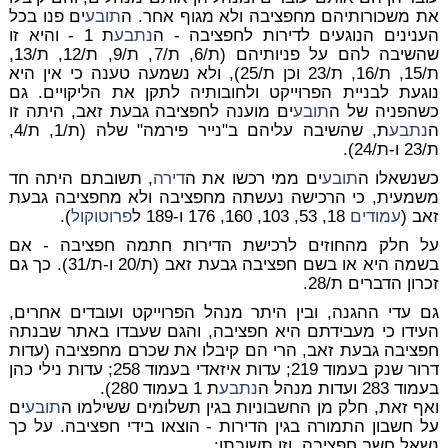
את משכורותיהם מחפציבה ולא מגוף אחר. ה
תובע
ים פנו בכל
הענינים הנוגעים לדירות לחפציבה - ה
נתבע
ת 1 - והיא זו
שהשיבה להם על פניותיהם (ת/6, ת/7, ת/9, ת/12, ת/13,
ת/15, ת/16, ת/23 וכן ת/25), ולא נשמעה טענה כי אין היא
נוגעת לבניית הפרוייקט ולחובותיה לתקן את הליקויים. גם
כשהפניה של ה
תובע
ים מוענה לחפציבה גבעת זאב, היתה זו
ה
נתבע
ת, שהשיבה עליהם ב"נייר פירמה" שלה (ת/1, ת/4,
ת/23 ו-ת/24).
כשנשאלו ה
תובע
ים ממי רכשו את ה
דירה
, תשובתם היתה חד
משמעית, כי הרכישה נעשתה מחפציבה ולא מחפציבה גבעת
זאב (
עמודים
18, 53, 103, 160, 176 ו-189 ל
פרוטוקול
).
על חלק מהחוזים לרכישת הדירות חתמה חפציבה - אם
בשמה היא או בשם חפציבה גבעת זאב (ת/20 ו-ת/31). כך גם
זכרון הדברים ת/28.
גם עדי ההגנה, ובין היתר מנהל הפרוייקט ועובדים אחרים,
העידו כי מעבידתם היא חפציבה, והגם שעבדו באתר שבנתה
חפציבה גבעת זאב, הרי הם קיבלו את שכרם מחפציבה (עדות
דרור שנק בעמוד 219; עדות איזאדי בעמוד 258; עדות נילי כהן
בעמוד 283 ועדות מנהל ה
נתבע
ת 1 בעמוד 280).
ואף זאת, חלק מן החשבוניות בגין תשלומים ששילמו ה
תובע
ים
על חשבון התמורה בגין הדירות - הוצאו בידי חפציבה. על כך
נשאל חשב חפציבה, וזו תשובתו: