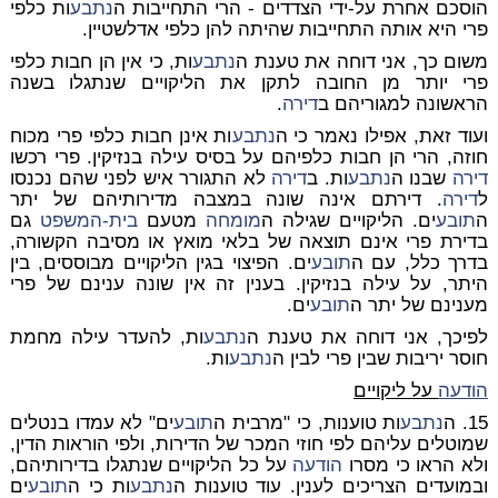
הוסכם אחרת על-ידי הצדדים - הרי התחייבות ה
נתבע
ות כלפי
פרי היא אותה התחייבות שהיתה להן כלפי אדלשטיין.
משום כך, אני דוחה את טענת ה
נתבע
ות, כי אין הן חבות כלפי
פרי יותר מן החובה לתקן את הליקויים שנתגלו בשנה
הראשונה למגוריהם ב
דירה
.
ועוד זאת, אפילו נאמר כי ה
נתבע
ות אינן חבות כלפי פרי מכוח
חוזה, הרי הן חבות כלפיהם על בסיס עילה בנזיקין. פרי רכשו
דירה
שבנו ה
נתבע
ות. ב
דירה
לא התגורר איש לפני שהם נכנסו
ל
דירה
. דירתם אינה שונה במצבה מדירותיהם של יתר
ה
תובע
ים. הליקויים שגילה ה
מומחה
מטעם
בית-המשפט
גם
בדירת פרי אינם תוצאה של בלאי מואץ או מסיבה הקשורה,
בדרך כלל, עם ה
תובע
ים. הפיצוי בגין הליקויים מבוססים, בין
היתר, על עילה בנזיקין. בענין זה אין שונה ענינם של פרי
מענינם של יתר ה
תובע
ים.
לפיכך, אני דוחה את טענת ה
נתבע
ות, להעדר עילה מחמת
חוסר יריבות שבין פרי לבין ה
נתבע
ות.
הודעה
על ליקויים
15. ה
נתבע
ות טוענות, כי "מרבית ה
תובע
ים" לא עמדו בנטלים
שמוטלים עליהם לפי חוזי המכר של הדירות, ולפי הוראות הדין,
ולא הראו כי מסרו
הודעה
על כל הליקויים שנתגלו בדירותיהם,
ובמועדים הצריכים לענין. עוד טוענות ה
נתבע
ות כי ה
תובע
ים