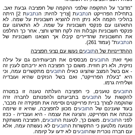
”מדובר על התקופה שלפני ההקמה של חפציבה גבעת זאב.
בתחילת הפרוייקט ה
נתבע
ת [צריך להיות: ה
נתבע
ת 2] היתה
בהליכי הקמה ולא ניתן היה להוציא חשבוניות על שמה. לא
התארגנו עם פנקסי חשבוניות על שמה. לא התארגנו עם
פנקסי חשבוניות וקבלות וזה לקח חודש וחצי, אחר כך החלפנו
את החשבוניות שהדיירים קיבלו אך הוצאנו חשבוניות של
ה
נתבע
ת" (עמוד 261).
ההתדיינויות של ה
תובע
ים נעשו עם נציגי חפציבה
ואף זאת: ה
תובע
ים מבססים את תביעותיהם גם על עילה
נזיקית, ולא רק חוזית. משום כך חפציבה היא יריבתם לענין זה
- אם בשל המצב שהציגו כאילו ה
תובע
ים מתקשרים עמה, וכי
היא "בעלת הפרוייקט", ואם בשל הנזקים שהיא ועובדיה
ושליחיה גרמו.
ה
תובע
ים טוענים, כי חפציבה העלתה טענה זו במטרה
להקשות על ה
תובע
ים בתביעתם ולהפנותם לחברה זרה
שהוקמה לצורך בניית פרוייקטים וסיימה את תפקידה זה מכבר,
בעוד שענינם של ה
תובע
ים מכוון לחפציבה, שהיא זו שיזמה
ובנתה את הפרוייקט, והציגה את עצמה - היא ועובדיה - ככזו
לפני ה
תובע
ים. משום כך, לטענת ה
תובע
ים, חפציבה מושתקת
ומנועה מלטעון כי התקשרות ה
תובע
ים לא נעשתה עמה, אלא
עם חברה נוכרית שה
תובע
ים לא ידעו על קיומה.