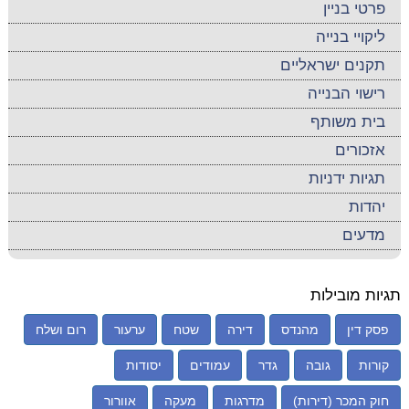
פרטי בניין
ליקויי בנייה
תקנים ישראליים
רישוי הבנייה
בית משותף
אזכורים
תגיות ידניות
יהדות
מדעים
תגיות מובילות
פסק דין
מהנדס
דירה
שטח
ערעור
רום ושלח
קורות
גובה
גדר
עמודים
יסודות
חוק המכר (דירות)
מדרגות
מעקה
אוורור