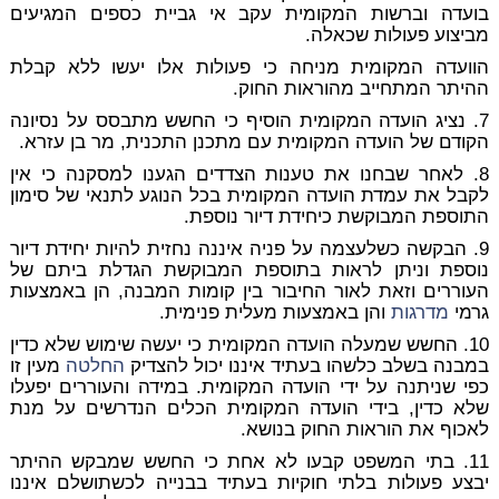
בועדה וברשות המקומית עקב אי גביית כספים המגיעים
מביצוע פעולות שכאלה.
הוועדה המקומית מניחה כי פעולות אלו יעשו ללא קבלת
ההיתר המתחייב מהוראות החוק.
7. נציג הועדה המקומית הוסיף כי החשש מתבסס על נסיונה
הקודם של הועדה המקומית עם מתכנן התכנית, מר בן עזרא.
8. לאחר שבחנו את טענות הצדדים הגענו למסקנה כי אין
לקבל את עמדת הועדה המקומית בכל הנוגע לתנאי של סימון
התוספת המבוקשת כיחידת דיור נוספת.
9. הבקשה כשלעצמה על פניה איננה נחזית להיות יחידת דיור
נוספת וניתן לראות בתוספת המבוקשת הגדלת ביתם של
העוררים וזאת לאור החיבור בין קומות המבנה, הן באמצעות
גרמי
מדרגות
והן באמצעות מעלית פנימית.
10. החשש שמעלה הועדה המקומית כי יעשה שימוש שלא כדין
במבנה בשלב כלשהו בעתיד איננו יכול להצדיק
החלטה
מעין זו
כפי שניתנה על ידי הועדה המקומית. במידה והעוררים יפעלו
שלא כדין, בידי הועדה המקומית הכלים הנדרשים על מנת
לאכוף את הוראות החוק בנושא.
11. בתי המשפט קבעו לא אחת כי החשש שמבקש ההיתר
יבצע פעולות בלתי חוקיות בעתיד בבנייה לכשתושלם איננו