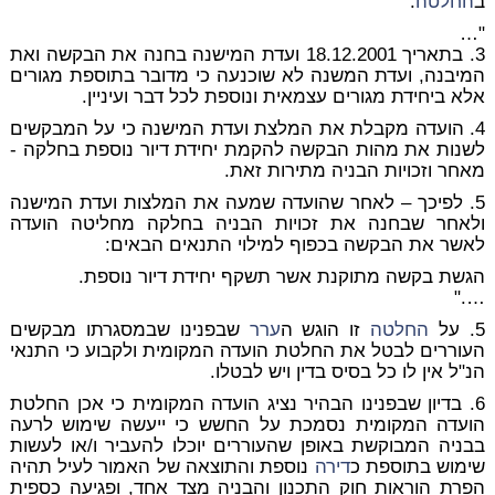
ב
החלטה
:
"…
3. בתאריך 18.12.2001 ועדת המישנה בחנה את הבקשה ואת
המיבנה, ועדת המשנה לא שוכנעה כי מדובר בתוספת מגורים
אלא ביחידת מגורים עצמאית ונוספת לכל דבר ועיניין.
4. הועדה מקבלת את המלצת ועדת המישנה כי על המבקשים
לשנות את מהות הבקשה להקמת יחידת דיור נוספת בחלקה -
מאחר וזכויות הבניה מתירות זאת.
5. לפיכך – לאחר שהועדה שמעה את המלצות ועדת המישנה
ולאחר שבחנה את זכויות הבניה בחלקה מחליטה הועדה
לאשר את הבקשה בכפוף למילוי התנאים הבאים:
הגשת בקשה מתוקנת אשר תשקף יחידת דיור נוספת.
…."
5. על
החלטה
זו הוגש ה
ערר
שבפנינו שבמסגרתו מבקשים
העוררים לבטל את החלטת הועדה המקומית ולקבוע כי התנאי
הנ"ל אין לו כל בסיס בדין ויש לבטלו.
6. בדיון שבפנינו הבהיר נציג הועדה המקומית כי אכן החלטת
הועדה המקומית נסמכת על החשש כי ייעשה שימוש לרעה
בבניה המבוקשת באופן שהעוררים יוכלו להעביר ו/או לעשות
שימוש בתוספת כ
דירה
נוספת והתוצאה של האמור לעיל תהיה
הפרת הוראות חוק התכנון והבניה מצד אחד, ופגיעה כספית