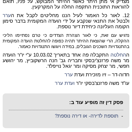
מצדיק אי מתן היתר כאשר ההיתר המבוקש, על פניו, תואם
להוראות התוכנית התקפה החלה על המקרקעין.
12. לאור כל האמור לעיל הננו מחליטים לקבל את ה
ערר
ולבטל את התנאי שנקבע על ידי הועדה המקומית בדבר סימון
הקומה העליונה כיחידת דיור נוספת.
נדגיש עם זאת, כי לאור הצהרת הצדדים כי טרם נסתיימו הליכי
ההקלה, הרי שהוצאת ההיתר תהיה כפופה להחלטת הועדה המקומית
בהתנגדויות השכנים הגובלים, במידה ויוגשו התנגדויות כאמור.
ה
החלטה
התקבלה פה אחד בתאריך 10.03.02 ע"י יו"ר הועדה
מר משה פרזנצ'יבסקי וחבריה גב' חנה הרשקוביץ, מר יהושע
חפשי, מר יצחק מסיקה ומר יגאל נוייפלד.
חדוה-דר – זיו
מזכירת ועדת
ערר
עו"ד משה פרזנצ'בסקי
יו"ר
ועדת
ערר
פסק דין זה מופיע עוד ב:
-
תוספת לדירה- או דירה נוספת?