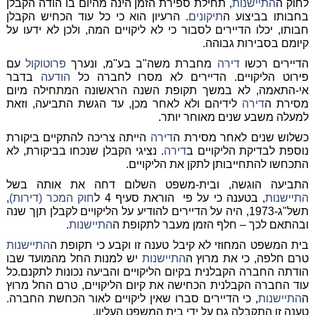
לחוק ה
התיישנות
, תחילת ספירת הזמן הינה מהיום בו הודה הקבלן
בחבותו בביצוע ה
תיקונים
. הרעיון הוא כי כל עוד הכחיש הקבלן
חבותו, יכלו הדיירים לסבור כי לא ליקויים המה, ולכן לא ידעו על
קיומם בסבירות גבוהה.
הדיירים רכשו
דירה
מחברת משה"ב בע"מ, ונערך
פרוטוקול
עם
פירוט הליקויים. הדיירים לא מסרו לחברה כל
הודעה
בדבר
אי-התאמה, לא במשך תקופת השנה הראשונה המתחילה מיום
מסירת ה
דירה
לידיהם ולא לאחר מכן, עד הגשת התביעה, וזאת
למעלה משבע שנים מאוחר יותר.
כשלוש שנים לאחר מסירת ה
דירה
הייתה צריכה להתקיים ביקורת
נוספת לבדיקת הליקויים ב
דירה
. נציגי הקבלן שנכחו בביקורת, לא
התכחשו להתחייבותן לתקן את הליקויים.
התביעה הוגשה, ובית-משפט השלום דחה את אותה בשל
התיישנות
, בטענה כי על פי הוראת סעיף 4 ל
חוק המכר (דירות)
,
תשל"ג-1973, היה על הדיירים להודיע על הליקויים לקבלן תןך שנה
ובהתאם לכך – חלף הזמן מעבר לתקופת ה
התיישנות
.
בית המשפט המחוזי לא קיבל טענה זו וקבע כי תקופת ה
התיישנות
טרם חלפה, כי את מרוץ ה
התיישנות
יש למנות החל מהמועד שבו
הודתה החברה הקבלנית בקיום הליקויים והביעה נכונות לתקנם.כל
עוד החברה הקבלנית הכחישה את קיום הליקויים, טרם החל מרוץ
ה
התיישנות
, כי הדיירים סברו שאין ליקויים לאור הכחשת החברה.
טענה זו התקבלה גם על ידי בית המשפט העליון.