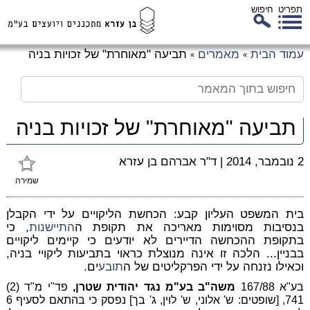
תפריט
חיפוש
לג
עמוד הבית
מאמרים
תביעה "מאוחרת" של זכויות בניה
»
»
כן
זי
תביעה "מאוחרת" של זכויות בניה
2 נובמבר, 2014
|
ד"ר אברהם בן עזרא
שמירה
בית המשפט העליון קבע: הכחשת הליקויים על ידי הקבלן
בנסיבות מסוימות מאריכה את תקופת ה
התיישנות
, כי
בתקופת ההכחשה הדיירים לא יודעים כי קיימים ליקויים
בבניין... הלכה זו אינה מנוצלת כראוי בתביעות ליקויי בניה,
וכאילו נזנחה על ידי הפרקליטים של ה
תובע
ים.
בע"א 167/88
משה"ב בע"מ נגד יהודית שטרן,
פד"י מ"ד (2)
741, [שופטים: ש' אלוני, ש' לוין, ג' בך] נפסק כי בהתאם לסעיף 6