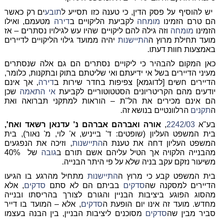
יש להוסיף על פסק הדין, כי טענה כזו תסייע ל
תובע
ים רק כאשר
הם טרם הזמינו
מומחה
לקביעת הליקויים ב
דירה
מטעמם, ואילו
הזמינו
מומחה
וזה גילה להם ליקויים שהיו עש לגילויו נסתרים – אז
מועד תחילת מרוץ ה
התיישנות
יהיה ממועד גילוי הליקויים לדיירים
באמצעות חוות דעתו.
כאן המקום להבהיר כי ליקויים נסתרים הם גם אלה שנסתרים
מעיני הדיירים בשל אי ידיעתם ואי שליטתם בתוק ובתקנות, כלומר,
הדיירים חשים [לדוגמא] צפיפות בחדר שירות ב
דירה
, אך אינם
יודעים מהם הקריטריונים הסטטוטוריים לקביעת
אי התאמה
שכן
הם אינם מכירים את הל"ת – הוראות למתקני תברואה ואת
ה
תקנים
הרלוונטיים בנושא זה.
בע"א
2242/03
,
אורה ואברהם אברהם נ' עדנאן רשאד ואח',
בית המשפט העליון (שופטים: ד' בייניש, א' לוי, מ' נאור), בית
המשפט העליון דחה את טענת ה
התיישנות
, וזיכה את הנפגעים
מהבנייה הלקויה אך הטיל עליהם אשם תורם ב
גובה
של 40%
משיעור נזקם עקב בניה שלא על פי היתר הבנייה.
בית המשפט קבע כי מרוץ ה
התיישנות
מתחיל מהרגע בו הגיעו
הדיירים למסקנה שה
סדקים
בביתם הם לא סתם
סדקים
, אלא
מהסוג הפוגע ביציבות הבניין והגורם לצורך בהריסתו ובנייה
מחדש. מועד זה אינו יום הופעת ה
סדקים
, אלא – המועד בו דייר
סביר מבין שה
סדקים
מסוכנים ליציבות הבניין, בין הבנה בעצמו