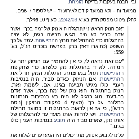
ובין הבנה בעקבות בדיקת
מומחה
.
ממועד זה – ולא ממועד קודם לאירוע זה – יש לספור 7 שנים.
להלן ציטוט מפסק הדין בע"א
2242/03
, סעיף 10 ואילך:
"
אם הנזק הראשוני שנתגלה הוא נזק של "מה בכך", אשר
אדם סביר לא היה מגיש תביעה בגינו, לא יהיה
בהתגלותו כדי להתחיל את מרוץ ה
התיישנות
.
עמד על כך
השופט (כתוארו דאז) ברק בפרשת בוכריס הנ"ל, בע'
559:
"עם זאת נראה לי, כי אין להחמיר עם הניזוק יתר על
המידה. לא די בהתגלות נזק כלשהו, כדי שתקופת
ה
התיישנות
תחל במרוצתה. התגלות הנזק תחל את
ה
התיישנות
, אם הניזוק, כאדם סביר, היה בנסיבות
העניין כולו מגיש תביעה בגינו. אם, לעומת זאת,
הנזק בהתגלותו הוא נזק של 'מה בכך', אשר 'אדם
בר-דעת ומזג כרגיל לא היה בא בנסיבות הנתונות
בתלונה על כך' (סעיף 4 לפקודת הנזיקין [נוסח
חדש]), כי אז אין לראות בהתגלות זו כמועד תחילת
ה
התיישנות
, ויש לדחות אותו מועד עד להתגלותו של
אותו נזק, שאדם סביר היה
תובע
בנסיבות העניין כולו
בגינו.
"
עלינו לקבוע, אפוא, מתי יכולים היו המערערים לגלות את