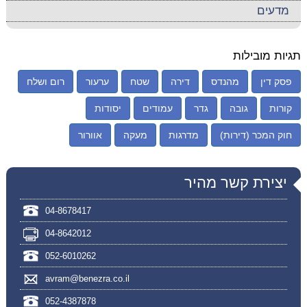
מדעים
תגיות מובילות
פסק דין
מהנדס
דירה
שטח
ערעור
רום ושלח
קורות
גובה
גדר
עמודים
יסודות
חוק המכר (דירות)
מדרגות
מעקה
אוורור
יצירת קשר מהיר
04-8678417
04-8642012
052-6010262
avram@benezra.co.il
052-4387878