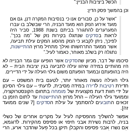
הכשל ביציבות הבניין:"
וכן בהמשך פסק הדין:
"אשר על כן, סבורים אנו כי בנסיבות המקרה דנן, גם אם
מועד אירוע הנזק הוא מועד הבניה, הרי שבשלב בו עברו
המערערים להתגורר בביתם בשנת 1988, סביר היה
לראות ב
סדקים
שנתגלו בקירות נזק של "מה בכך".
לפיכך, ניתן לקבוע כי הנזק מהסוג המקים עילת תביעה,
אשר ממועד התרחשותו ואילך מתחיל מרוץ ה
התיישנות
,
נתגלה רק בשלב מאוחר, כאמור לעיל."
סיכומו של דבר, מכיוון שה
סדקים
אשר הופיעו עם גמר הבנייה לא
היו מהותיים במידה שיהוו עילה לתביעה בגין יציבות הבית – לא
היה בהופעתם ובמועד הופעתם משום גילוי העילה על ידי הדיירים.
גילוי העילה נעשה מאוחר יותר, לטעם בית המשפט – עם
חדירת
רטיבות
ל
דירה
במידה מסיבית, לדעתי – עם גילוי הסיכון
על ידי חוות דעת מקצועית של
מומחה
בתחום הקונסטרוקציה,
וממועד גילוי העילה – החל מרוץ ה
התיישנות
עד לתום הזמן בו
זכאים ה
תובע
ים להסתמך על עילת ה
סדקים
[7 שנים ממועד
זה].
אפשר להשליך מהפסיקה לעיל על מקרים אחרים של כשלי
בניה, לרבות נשירת אבני חיפוי או פסיפס מהקירות. לדוגמא,
אם נשרו אבני פסיפס והקבלן תיקן בכל פעל שהדבר ארע, הרי