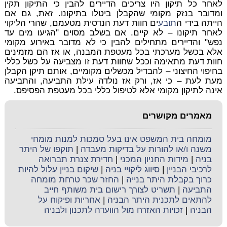
לאחר כל תיקון היו צריכים הדיירים להבין כי התיקון תקין
ומדובר בנזק מקומי שהקבלן ביטלו בתיקונו. זאת, גם אם
הייתה בידי ה
תובע
ים חוות דעת הנדסית מטעמם, שהרי הליקוי
לאחר תיקונו – לא קיים. אם בשלב מסוים "הגיעו מים עד
נפש" והדיירים מתחילים להבין כי לא מדובר באירוע מקומי
אלא בכשל מערכתי בכל מעטפת המבנה, או אז הם מזמינים
חוות דעת מתאימה וככל שחוות דעת זו מצביעה על כשל כללי
בחיפוי החיצוני – להבדיל מכשלים מקומיים, אותם תיקן הקבלן
מעת לעת – כי אז, ורק אז נולדה עילת התביעה, והתביעה
אינה לתיקון מקומי אלא לטיפול כללי בכל מעטפת הפסיפס.
מאמרים מקושרים
מומחה בית המשפט אינו בעל סמכות למנות מומחי
משנה ו/או להורות על בדיקות מעבדה
|
תוקפו של היתר
בניה
|
מידות החניון המכני
|
חדירת צנרת תברואה
לרכיבי הבניין
|
סיווג ליקויי בניה
|
שיקום בניין עלול להיות
כרוך בקבלת היתר בנייה
|
החזר שכר טרחת מומחה
התביעה
|
תשריט לצורך רישום בית משותף חייב
להתאים לתכנית היתר הבניה
|
אחריות ופיקוח על
הבניה
|
זכויות האזרח מול הוועדה לתכנון ולבניה