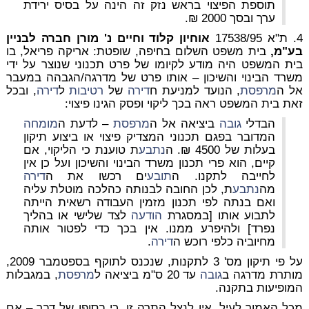
תוספת הפיצוי בראש נזק זה הינה על בסיס ירידת
ערך ובסך 2000 ₪.
4. ת"א 17538/95
אוחיון קלוד וחיים נ' מורן חברה לבניין
בע"מ
,
בית משפט השלום בחיפה, שופטת: אריקה פריאל, בו
בית המשפט היה מודע לקיומו של פרט תכנוני שנוצר על ידי
משרד הבינוי והשיכון – אותו פרט של מדרגה/הגבהה במעבר
אל ה
מרפסת
, הנועד למניעת ח
דירה
של
רטיבות
ל
דירה
, ובכל
זאת בית המשפט ראה בכך ליקוי ופסק הגינו פיצוי:
הבדלי
גובה
ביציאה אל ה
מרפסת
– לדעת ה
מומחה
המדובר בפגם תכנוני המצדיק פיצוי או ביצוע תיקון
בעלות של 4500 ₪. ה
נתבע
ת טוענת כי הליקוי, אם
קיים, הוא פרי תכנון משרד הבינוי והשיכון ועל כן אין
לחייבה לתקנו. ה
תובע
ים רכשו את ה
דירה
מה
נתבע
ת, לכן החובה לבנותה כהלכה מוטלת עליה
ואם בנתה לפי תכנון מזמין העבודה רשאית הייתה
לתבוע אותו [במסגרת
הודעה
לצד שלישי או בהליך
נפרד] ולהיפרע ממנו. אין בכך כדי לפטור אותה
מחיוביה כלפי רוכש ה
דירה
.
על פי תיקון מס' 3 לתקנות, שנכנס לתוקף בספטמבר 2009,
מותרת מדרגה ב
גובה
עד 20 ס"מ ביציאה ל
מרפסת
, במגבלות
המופיעות בתקנה.
מכל האמור לעיל, אין לנצל התרה זו, כי בסופו של דבר – אם