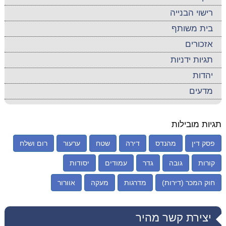
רישוי הבנייה
בית משותף
אזכורים
תגיות ידניות
יהדות
מדעים
תגיות מובילות
פסק דין
מהנדס
דירה
שטח
ערעור
רום ושלח
קורות
גובה
גדר
עמודים
יסודות
חוק המכר (דירות)
מדרגות
מעקה
אוורור
יצירת קשר מהיר