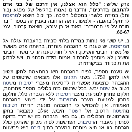
פרק שלישי:
"כלל הוא אצלנו, אין דרכם של בני אדם
להתבונן בדרכים"
, והדברים נאמרו בהקשל של מפגע (בור
ותל) במידה כלשהי במסלול הליכה. כך יכול היוצא ל
מרפסת
להיתקל בהגבה - ולמעוד. ראה הרחבה בעניין זה בספר "דבר
תורה על פי הרמב"ם" מאת א' בן עזרא, הוצאת קרטוב, עמ'
66-67.
ב. יש קושי ואי נוחות במידה בלתי סבירה בהעברת עגלה אל
ה
מרפסת
. יש טענה כי ההגבהה מותרת, בהיותה פרט מאושר
של משרד הבינוי והשיכון. ראוי לדחות טענה זו, כי משרד הבינוי
והשיכון לא מוסמך להכתיב אמות מידה תכנוניות, ויש לבדוק
את תוכניותיו בביקורתיות.
יש טענה נוספת, לפיה ההגבהה היא בהתאמה לתקן 1629
ו/או לתקן 1752. בשני
תקנים
אלו מובאים שרטוטים של
ההגבהה כהצעות אפשריות לחסימת מעברי
רטיבות
מ
שטח
רטוב אל
שטח
יבש. בכל שרטוט כזה כלולים מספר פתרונות,
חלקם פתרון למניעת מעבר
רטיבות
ללא הגבהה כלל, וחלקם
פתרון למניעת מעבר ה
רטיבות
על ידי ביצוע ההגבהה
האמורה. אין להכחיש כי ההגבהה מונעת חדירת
רטיבות
מה
שטח
הרטוב אל ה
שטח
היבש, אולם כמבואר בתקן
ובשרטוטים הכלולים בו, גם באין הגבהה כזו יש דרך בדוקה
לפתרון מעברי ה
רטיבות
. הפרשנות לפיה מכיוון שהתקן כולל
הגבהה כזו אז היא מותרת במעבר בתוך
דירה
היא פרשנות