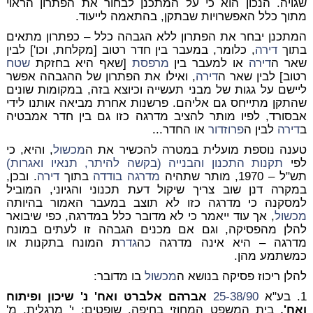
שגויה. הנכון הוא כי על המתכנן לבחור את הפתרון הראוי
מתוך כלל האפשרויות שבתקן, בהתאמה לייעוד.
המתכנן יבחר את הפתרון ללא הגבהה כלל – כפתרון מתאים
בתוך
דירה
, כלומר, במעבר בין חדר רטוב [מקלחת, וכו'] לבין
שאר ה
דירה
או למעבר בין
מרפסת
[שאף היא בחזקת
שטח
רטוב] לבין שאר ה
דירה
, ואילו את הפתרון של ההגבהה אפשר
ליישם על גגות של מבני תעשייה וכיוצא בזה, במקומות שונים
שהתקן מתייחס גם אליהם. פרשנות אחרת מביאה אותנו לידי
אבסורד, לפיו מותר להציב מדרגה כזו גם בין חדר אמבטיה
ב
דירה
לבין ה
פרוזדור
או החדר...
טענה נוספת מועלית במטרה להכשיר את ה
מכשול
, והיא, כי
לפי
תקנות התכנון והבנייה (בקשה להיתר, תנאיו ואגרות)
תש"ל – 1970, מותר שתהיה
מדרגה בודדה
בתוך
דירה
. ובכן,
במקרה דנן שוב צריך שיקול דעת תכנוני והגיוני, המוביל
למסקנה כי מדרגה כזו לא תוצב במעבר האמור בהיותה
מכשול
, אך עוד ייאמר כי לא מדובר כלל במדרגה, כפי שיבואר
להלן מהפסיקה, וגם אם מכנים הגבהה זו לעתים במונח
מדרגה – היא אינה מדרגה כה
גדר
ת המונח בתקנות או
כמשתמע מהן.
להלן ריכוז פסיקה בנושא ה
מכשול
בו מדובר:
1. בע"א
25-38/90
אברהם אלברט ואח' נ' שיכון ופיתוח
ואח
',
בית המשפט המחוזי בחיפה, שופטים: י' מרגלית, מ'