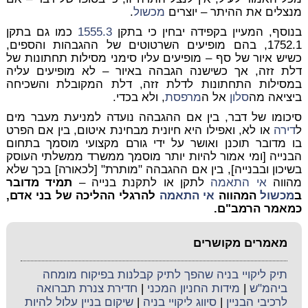
מנצלים את ההיתר – יוצרים
מכשול
.
בנוסף, המעיין בקפידה יבחין כי בתקן
1555.3
כמו גם בתקן
1752.1, בהם מופיעים השרטוטים של ההגבהות והספים,
כשיש איור של סף – מופיעים עליו סימני מסילות תחתונות של
דלת זזה, אך כשישנה הגבהה באיור – לא מופיעים עליה
במסילות התחתונות לדלת זזה, דלת המקובלת והשכיחה
ביציאה מה
סלון
אל ה
מרפסת
, ולא בכדי.
סיכומו של דבר, בין אם ההגבהה נועדה למניעת מעבר מים
ל
דירה
או לא, ואפילו היא חיונית מבחינת איטום, בין אם הפרט
בו מדובר תוכנן ואושר על ידי גורם מקצועי מוסמך בתחום
הבנייה [ומי אמור להיות יותר מוסמך ממשרד ממשלתי העוסק
בשיכון ובבנייה], בין אם ההגבהה "מותרת" [לכאורה] בכך שלא
מהווה
אי התאמה
לתקן או לתקנת בנייה –
תמיד מדובר
ב
מכשול
המהווה
אי התאמה
להרגלי ההליכה של בני אדם,
כמאמר הרמב"ם
.
מאמרים מקושרים
תיק ליקויי בניה שהפך לתיק קבלנות בפיקוח מומחה
ביהמ"ש
|
מידות החניון המכני
|
חדירת צנרת תברואה
לרכיבי הבניין
|
סיווג ליקויי בניה
|
שיקום בניין עלול להיות