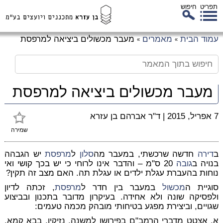
תפריט
חיפוש
לג
עמוד הבית
מאמרים
מעבר מכשולים ביציאה למרפסת
»
»
כן
זי
מעבר מכשולים ביציאה למרפסת
7 אפריל, 2015
|
ד"ר אברהם בן עזרא
שמירה
ב
דירה
חדשה שרכשתי, במעבר מה
סלון
ל
מרפסת
יש הגבהה
בנויה ב
גובה
20 ס"מ – והדבר אינו לרוחי כי יש בכך קושי ואי
נוחות בהעברת עגלת ילדים או עגלת תה. האם מצב זה תקין?
סוגיית ה
מכשול
במעבר בין חדר ל
מרפסת
, זכתה לדיון
ולפסיקה שונה ולא אחידה. בעיקרון מדובר בתכנון ובביצוע
שגויים, וביצירת מפגע בטיחותי מובהק מכמה טעמים:
א. אצטט מדברי הרמב"ם בפירושו למשנה, נזיקין, בבא קמא,