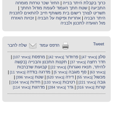
כרוך בקבלת היתר בנייה
|
החזר שכר טרחת מומחה
התביעה
|
שטח חתך העמוד לעומת מודול החתך
|
תשריט לצורך רישום בית משותף חייב להתאים לתכנית
היתר הבניה
|
אחריות ופיקוח על הבניה
|
זכויות האזרח
מול הוועדה לתכנון ולבניה
Tweet
הדפס עמוד
שלח לחבר
סלון
|
פרוזדור
|
מרפסת
|
[באתר 47]
[באתר 42]
[באתר 107]
חדר רחצה
|
תקנות התכנון והבנייה (בקשה
[באתר 37]
להיתר, תנאיו ואגרות)
|
קבועות שרברבות
[באתר 22]
|
סף מוגבה
|
מדרגה בודדה
|
[באתר 63]
[באתר 5]
[באתר 11]
מכשול
|
דירה
|
שטח
|
[באתר 55]
[באתר 520]
[באתר 396]
גובה
|
רטיבות
|
חידות
|
[באתר 221]
[באתר 133]
[באתר 104]
קורות
|
גדר
|
מדרגות
[באתר 316]
[באתר 284]
[באתר 114]