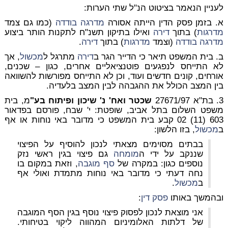
לעניין הנאמר בציטוט הנ"ל שתי הערות:
א. בזמן פסק הדין הייתה אסורה
מדרגה בודדה
(כמו גם צמד
מדרגות
) בתוך
דירה
ואילו בתיקון תשנ"ח לתקנות הותר ביצוע
מדרגה בודדה
(וצמד
מדרגות
) בתוך
דירה
.
ב. בית המשפט תיאר כי הדייר הגר ב
דירה
מתרגל ל
מכשול
, אך
לא התייחס לנפגעים פוטנציאליים אחרים, כגון – שכנים,
אורחים, קונים חדשים ועוד, וכן לא התייחס מפורשות להשוואה
בין המצב הכולל את ההגבהה לבין המצב בלעדיה.
3. בת"א 27671/97
שכטר ואח' נ' שיכון ופיתוח בע"
מ, בית
משפט השלום בתל אביב, שופטת: י' שבח, פורסם בפדאור
603 (11) 02 קבע בית המשפט כי מדובר באי נוחות או אף
ב
מכשול
, בזו הלשון:
בבתים מסוימים מצאתי לנכון להוסיף על הפיצוי
שננקב על ידי ה
מומחה
גם פיצוי בגין ראשי נזק
נוספים כגון: במקרה של
סף מוגבה
, וזאת במקום בו
נחה דעתי כי מדובר באי נוחות מתמדת ואולי אף
ב
מכשול
.
ובהמשך באותו
פסק דין
:
אני מוצאת לנכון לפסוק פיצוי נוסף בגין הסף המוגבה
של דלתות האלומיניום המהווה ליקוי בטיחותי.