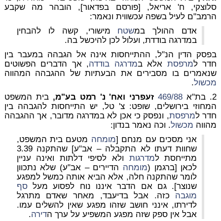
סלוצקי, ח' אריאל, [פורסם בפדאור], הובהר מה שקבע
הרמב"ם לעיל בשפה עכשווית ונאמר:
אדם ההולך במ
שטח
מישורי, קשה לו להבחין
במדרגה בודדת, ועלול לכן להיכשל בה.
בפסק הדין הנ"ל, ההתייחסות אינה אל הגבהה במעבר בין
חדר ל
מרפסת
אלא ב
מדרגה בודדה
, אך הדברים הפשוטים
שנאמרים בו מסבירים את הבעתיות של ההגבהה המהווה
מכשול
.
2. בת"א
469/88
זעפרני ואח' נ' רמט בע"מ
,
בית המשפט
המחוזי בירושלים, שופט: צ' טל, יש התייחסות להגבהה בין
חדר ל
מרפסת
, ונפסק כי אכן לא במדרגה מדובר, אך ההגבהה
מהווה
מכשול
. וכה נאמר בנדון:
אני מסכים עם מנחם [
מומחה
מטעם בית המשפט,
שחוות דעתו לא התקבלה – אב"ע] שהתקנה 3.39
מתייחסת ל
מדרגות
ולא לסיפי דלתות ואינה עניין
לכאן [ברגמן (
מומחה
הדיירים – אב"ע) שלא נתכוון
לומר שהתקנה חלה, אלא הביא אותה כמשל למפגע
שנוצר]. גם אם הדבר איננו נוח לפסוע מעל
סף
מוגבה
כזה. אבל בדיעבד, מאחר שאדם מתרגל
לדירתו, אינני חושב שזהו מפגע שאין להשלים עמו.
אבל אין ספק שזה מפגע המשפיע על ערך ה
דירה
.