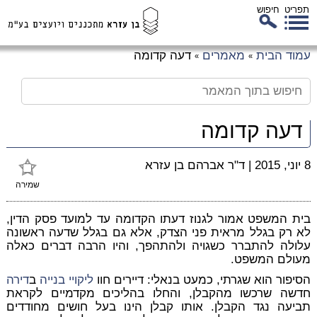
תפריט
חיפוש
לג
עמוד הבית
מאמרים
דעה קדומה
»
»
כן
זי
דעה קדומה
8 יוני, 2015
|
ד"ר אברהם בן עזרא
שמירה
בית המשפט אמור לגנוז דעתו הקדומה עד למועד פסק הדין,
לא רק בגלל מראית פני הצדק, אלא גם בגלל שדעה ראשונה
עלולה להתברר כשגויה ולהתהפך, והיו הרבה דברים כאלה
מעולם המשפט.
הסיפור הוא שגרתי, כמעט בנאלי: דיירים חוו
ליקויי בנייה
ב
דירה
חדשה שרכשו מהקבלן, והחלו בהליכים מקדמיים לקראת
תביעה נגד הקבלן. אותו קבלן הינו בעל חושים מחודדים