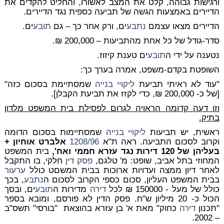
ורגישות גבוהה, קלט את המצב לאשורו, והחליט להקדים את
הדיירים באמצעות הגשה של תביעה כספית נגד הדיירים.
הדיירים מצאו עצמם
נתבע
ים, ורק אחר כך – גם
תובע
ים.
סדר-גודל של כל אחת מהתביעות – 200,000 ₪.
נטענה על ידי ה
תובע
ים טענת קיזוז.
השופטת בקדם-משפט, אמרה בערך כך:
"עוד לא ראיתי תביעת
ליקויי בנייה
שמסתיימת בסכום כזה"
[של כ- 200,000 ₪, כדי לקזז את תביעת הקבלן].
וזו דעה קדומה הראויה לגרום לפסילת בית המשפט מלדון
בתיק.
ראשית, יש תביעות
ליקויי בנייה
שמסתיימות בסכום הדומה
וקרוב לסכום התביעה. ראה ת"א
1208/96
אלברט אוחיון +
בעליהן של 120 דירות נגד עזרא חממי ואח',
בית המשפט
המחוזי בתל אביב, שופט: מ' טלגם,
פסק דין
חלקי, בו התקבל
לאחר דיון ממצה ועדויות ארוכות בבית המשםט כולל
ערעור
בבית המשפט העליון, סכום כספי הקרוב לסכום ה
נתבע
, בכך
כולל של מעל - 150000 ₪ לכל
דירה
מדירות ה
תובע
ים, ובסך
הכול כ- 20 מיליון ש"ח. פסק הדין לא פורסם, ומובא בספר
"תכנון
דירה
כחוק" מאת א' בן עזרא בהוצאת "בורסי" תשס"ב
– 2002.