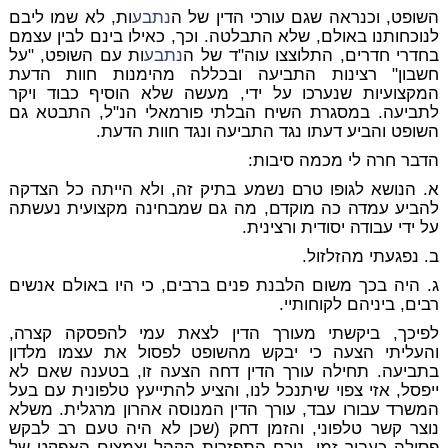
השופט, וכנראה שגם עורכי הדין של ה
נתבע
ות, לא שמו ליבם
לנוכחותנו באולם, שלא התבלטה. וכך, כאילו בינם לבין עצמם
בחדרי חדרים, התלוצצו עוה"ד של ה
נתבע
ות עם השופט, "על
חשבון" רצינות התביעה ובכללה מהימנות חוות הדעת
המקצועיות שנערכו על ידי, מעשה שלא הוסיף כבוד ויקר
לתביעה. במסגרת השיח הבלתי פורמאלי הנ"ל, התבטא גם
השופט והביע דעתו נגד התביעה ונגד חוות הדעת.
הדבר חרה לי מכמה סיבות:
א. הנושא לגופו טרם נשמע בתיק זה, ולא הייתה כל הצדקה
להביע עמדה כה מוקדם, מה גם שמבחינה מקצועית נעשתה
על ידי עבודה יסודית ורצינית.
ב. נפגעתי מהזלזול.
ג. היה בכך משום הלבנת פנים ברבים, כי היו באולם אנשים
רבים, ביניהם לקוחותיי.
לפיכך, ביקשתי מעורך הדין לצאת עמי להפסקה קצרה,
והעליתי הצעה כי יבקש מהשופט לפסול את עצמו מלדון
בתביעה. תחילה עורך הדין דחה הצעה זו, בטענה שאם לא
ייפסל, אזי צפוי שיתנכל לנו, והציע להתייעץ טלפונית עם בעל
המשרד עבורו עבד, עורך הדין המנוסה אהרון מרגלית. משלא
נוצר קשר טלפוני, והזמן דחק (שכן לא היה טעם רב לבקש
פסילה כעבור זמן, נוכח התפזרות הקהל וצמצום האפקט של