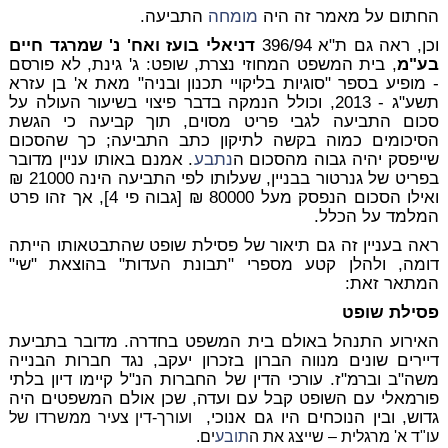
החתום על מאמר זה היה
מומחה
התביעה.
וכן, ראה גם ת"א 396/94
דניאלי בועז ואח' נ' שמרגד חיים
בע"מ
, בית המשפט המחוזי נצרת, שופט: ג' גינת, לא פורסם
- מופיע בספר "סוגיות בליקויי תכנון ובניה" מאת א' בן עזרא
תשע"ג - 2013, וכולל הנמקה בדבר פיצוי בשיעור העולה על
סכום התביעה לגבי פריט מסוים, תוך קביעה כי הגשת
הסיכומים כמוה בקשה לתיקון כתב התביעה; כך שהסכום
שייפסק יהיה גבוה מהסכום ה
נתבע
. אמנם באותו עניין מדובר
בפריט של גנרטור בבניין, שעלותו לפי התביעה הינה 21000 ₪
ואילו הסכום הנפסק מעל 80000 ₪ [גבוה פי 4], אך זהו פרט
המלמד על הכלל.
ראה בעניין זה גם תיאור של פסילת שופט שהתבטאותו הייתה
דומה, ולהלן קטע מספרי "תבונת העדות" בהוצאת "שי"
המתאר זאת:
פסילת שופט
האירוע התנהל באולם בית המשפט בחדרה. מדובר בתביעת
דיירים שונים מנווה הברון בזכרון יעקב, נגד חברות הבנייה
משה"ב וברמ"ז. עורכי הדין של החברות הנ"ל קיימו דיון בלתי
פורמאלי עם השופט קבל עם ועדה, שכן אולם המשפטים היה
גדוש, ובין הנוכחים היו גם אנוכי,
ועורך-דין צעיר ממשרדו של
עו"ד א' מרגלית – שייצג את ה
תובע
ים.