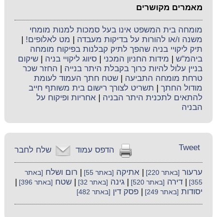
מאמרים מקושרים
מומחה בית המשפט אינו בעל סמכות למנות מומחי
משנה ו/או להורות על בדיקות מעבדה
|
מט לאלופים!
|
תיק ליקויי בניה שהפך לתיק קבלנות בפיקוח מומחה
ביהמ"ש
|
מידות החניון המכני
|
סיווג ליקויי בניה
|
שיקום
בניין עלול להיות כרוך בקבלת היתר בנייה
|
החזר שכר
טרחת מומחה התביעה
|
שטח חתך העמוד לעומת
מודול החתך
|
תשריט לצורך רישום בית משותף חייב
להתאים לתכנית היתר הבניה
|
אחריות ופיקוח על
הבניה
Tweet
הדפס עמוד
שלח לחבר
ערעור
|
אתיקה
|
רום ושלח
[באתר 220]
[באתר 55]
[באתר
|
דירה
|
גינה
|
שטח
|
355]
[באתר 520]
[באתר 32]
[באתר 396]
יסודות
|
פסק דין
[באתר 249]
[באתר 482]