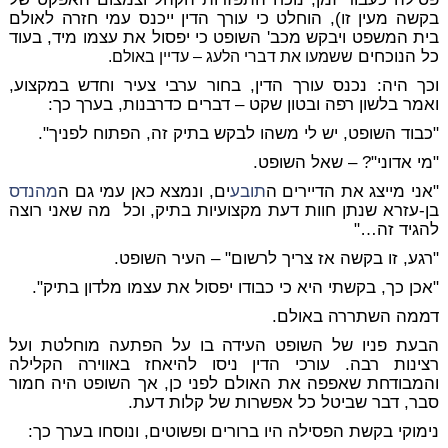
בקשה מעין זו), הוחלט כי עורך הדין ייכנס עמי חזרה לאולם
בית המשפט ויבקש מכב' השופט כי יפסול את עצמו מיד, בעוד
כל הנוכחים
ששמעו את דברי הלעג – עדיין באולם.
וכך היה: נכנס עורך הדין, בחור ערבי צעיר וחדש במקצוע,
ואמר בלשון רפה ובטון שקט – דברים כדרבנות, בערך כך:
"כבוד השופט, יש לי משהו לבקש בתיק זה, הפתוח לפניך".
"מי אדוני"? – שאל השופט.
"אני מייצג את הדיירים ה
תובע
ים, ונמצא כאן עמי גם ה
מהנדס
בן-עזרא שנתן חוות דעת מקצועיות בתיק, וכל מה שאני רוצה
להגיד זה…"
"רגע, זו בקשה אז צריך לרשום" – העיר השופט.
"אכן כך, בקשתי היא כי כבודו יפסול את עצמו מלדון בתיק".
דממה השתררה באולם.
הבעת פניו של השופט העידה בו על הפתעה מוחלטת ועל
רצינות רבה. עורכי הדין ניסו להיאחז באווירה הקלילה
והמבודחת שאפפה את האולם לפני כן, אך השופט היה חמור
סבר, דבר שביטל כל אפשרות של קלות דעת.
נימוקי בקשת הפסילה היו ברורים ופשוטים, ונוסחו בערך כך: