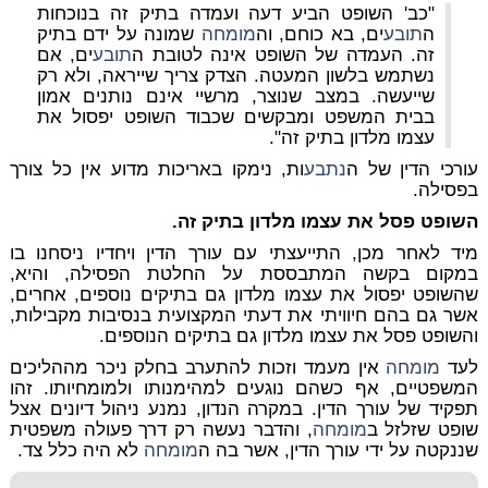
"כב' השופט הביע דעה ועמדה בתיק זה בנוכחות
ה
תובע
ים, בא כוחם, וה
מומחה
שמונה על ידם בתיק
זה. העמדה של השופט אינה לטובת ה
תובע
ים, אם
נשתמש בלשון המעטה. הצדק צריך שייראה, ולא רק
שייעשה. במצב שנוצר, מרשיי אינם נותנים אמון
בבית המשפט ומבקשים שכבוד השופט יפסול את
עצמו מלדון בתיק זה".
עורכי הדין של ה
נתבע
ות, נימקו באריכות מדוע אין כל צורך
בפסילה.
השופט פסל את עצמו מלדון בתיק זה.
מיד לאחר מכן, התייעצתי עם עורך הדין ויחדיו ניסחנו בו
במקום בקשה המתבססת על החלטת הפסילה, והיא,
שהשופט יפסול את עצמו מלדון גם בתיקים נוספים, אחרים,
אשר גם בהם חיוויתי את דעתי המקצועית בנסיבות מקבילות,
והשופט פסל את עצמו מלדון גם בתיקים הנוספים.
לעד
מומחה
אין מעמד וזכות להתערב בחלק ניכר מההליכים
המשפטיים, אף כשהם נוגעים למהימנותו ולמומחיותו. זהו
תפקיד של עורך הדין. במקרה הנדון, נמנע ניהול דיונים אצל
שופט שזלזל ב
מומחה
, והדבר נעשה רק דרך פעולה משפטית
שננקטה על ידי עורך הדין, אשר בה ה
מומחה
לא היה כלל צד.