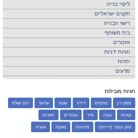
ליקויי בנייה
תקנים ישראליים
רישוי הבנייה
בית משותף
אזכורים
תגיות ידניות
יהדות
מדעים
תגיות מובילות
פסק דין
מהנדס
דירה
שטח
ערעור
רום ושלח
קורות
גובה
גדר
עמודים
יסודות
חוק המכר (דירות)
מדרגות
מעקה
אוורור