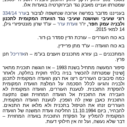
שמטרתו ועניינו מאבק נגד הבירוקרטיה בוועדות אלו.
בענייננו מדובר בפרשה ארוכה שנחשפה לציבור ב
ערר
334/14
רוני שעיבי ושושנה שעיבי נגד הוועדה המקומית לתכנון
ולבניה עמק חפר,
יו"ר ו
ועדת
ערר
– עו"ד שרון מונטיפיורי גילן,
14 למאי 2015.
בא כוח העוררים – עורכת הדין סמדר בן-דור.
בא כוח הוועדה – עו"ד מתן פריידין.
המתכננים – בן עזרא מתכננים ויועצים בע"מ – ה
אדריכל
חנן
פרץ.
סיפור המעשה מתחיל בשנת 1993 – אז הוגשה תוכנית מתאר
[שינוי] שמטרתה להכשיר בניה בלתי חוקית בחלקה, ולאחר
כמה סיבובים העוררים ריצו את רצון הוועדה המקומית לתכנון
ולבניה והגיעו לכלל הסכמה על המלצת הוועדה המקומית
להפקדת התוכנית. לטענת העוררים, הוועדה המקומית לא
העבירה את התוכנית אל הוועדה המחוזית ושם נתקעה
התוכנית כאבן שאין לה הופכין. לטענת הוועדה המקומית,
העוררים זנחו את הטיפול בתכנית ולא מלאו את התנאים.
להבהיר, ביום 11.10.1994 החליטה וועדת המשנה של הוועדה
המקומית להמליץ על הפקדת התוכנית בוועדה המחוזית –
דבר שלא נעשה, ועל זה אין חילוקי דעות.