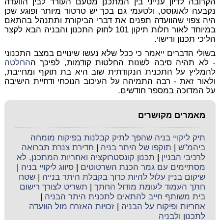
הקרובה לדיון ענייני בין המתכנן מטעם העורר לבין הוועדה
נקבעה לאוגוסט, ולטעמי גם בכך יש טרטור מיותר ופוגע שכן
היה צפוי שהוועדה תפנים את דברי הביקורת ותתנהל בהתאם
במיוחד לאור חלות תיקון 101 לחוק התכנון והבניה הבא לקצר
הליכי תכנון ורישוי.
בשולי הדברים ייאמר כי ככל שלא נעשו שינויים במצב התכנוני
- לא תהיה סיבה לשנות החלטות קודמות, לפיכך ה
החלטה
להמליץ על התכנית הנקודתית שוב היא בת תוקף ומחייבת,
ולאור זאת - רבה התמיהה על העיכוב הנוכחי ודחיית הישיבה
על המדוכה במספר חודשים.
מאמרים מקושרים
תיק ליקויי בניה שהפך לתיק קבלנות בפיקוח מומחה
ביהמ"ש
|
תוקפו של היתר בניה
|
חדירת צנרת תברואה
לרכיבי הבניין
|
תכנון קונסטרוקציה ואחריות המתכנן, לא
מסתיימים עם גמר הכנת השרטוטים
|
סיווג ליקויי בניה
|
שיקום בניין עלול להיות כרוך בקבלת היתר בנייה
|
שטח
חתך העמוד לעומת מודול החתך
|
תשריט לצורך רישום
בית משותף חייב להתאים לתכנית היתר הבניה
|
אחריות ופיקוח על הבניה
|
זכויות האזרח מול הוועדה
לתכנון ולבניה