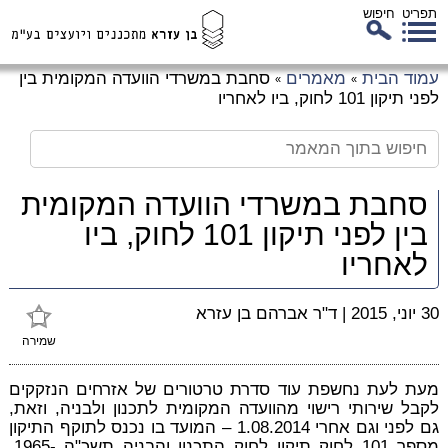
תפריט
חיפוש
לג
עמוד הבית
מאמרים
סחבת במשרדי הוועדה המקומית בין
»
»
כן
לפני תיקון 101 לחוק, ביו לאחריו
זי
סחבת במשרדי הוועדה המקומית
בין לפני תיקון 101 לחוק, ביו
לאחריו
30 יוני, 2015
|
ד"ר אברהם בן עזרא
שמירה
מעת לעת נחשפת עוד סדרת טרטורים של אזרחים הנזקקים
לקבל שירותי רישוי מהוועדה המקומית לתכנון ולבניה, וזאת,
גם לפני וגם אחרי 1.08.2014 – המועד בו נכנס לתוקף התיקון
מספר 101 לחוק תיקון לחוק התכנון והבניה תשכ"ה -1965,