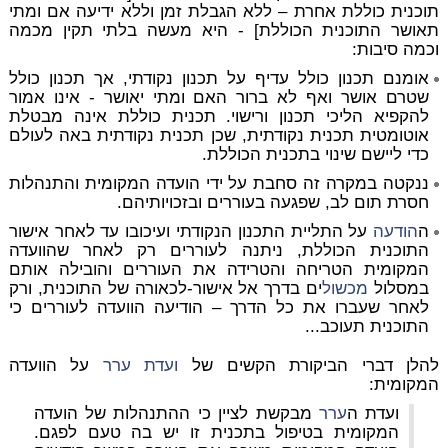
תוכנית כוללת אחרת – ללא הגבלת זמן וללא ידיעה אם ומתי
תאושר התוכנית הכוללת] - היא מעשה בלתי תקין מכמה
וכמה סיבות:
אומנם תכנון כולל עדיף על תכנון נקודתי, אך תכנון כולל
שטרם אושר ואף לא ברור האם ומתי יאושר - אינו אמור
להקפיא הליכי תכנון ורישוי. תכנית כוללת אינה מבטלת
אוטומטית תכנית נקודתית, שכן תכנית נקודתית באה לעולם
כדי ליישם שינוי בתכנית הכוללת.
ננקטה במקרה זה סחבת על ידי הועדה המקומית והתנהלות
חסרת תום לב, שפגעה בעוררים ובזכויותיהם.
ה
הודעה
על התליית התכנון הנקודתי ועיכובו עד לאחר אישור
התוכנית הכוללת, ניתנה לעוררים רק לאחר שהוועדה
המקומית הטריחה והטרידה את העוררים והובילה אותם
במסלול
מכשול
ים בדרך אל אישור-לכאורה של התוכנית, ורק
לאחר שעברו את כל הדרך – הודיעה הוועדה לעוררים כי
התוכנית תעוכב...
להלן דברי הביקורת הקשים של
ועדת
ערר
על הוועדה
המקומית:
ועדת ה
ערר
מבקשת לציין כי ההתנהלות של הועדה
המקומית בטיפול בתכנית זו יש בה טעם לפגם.