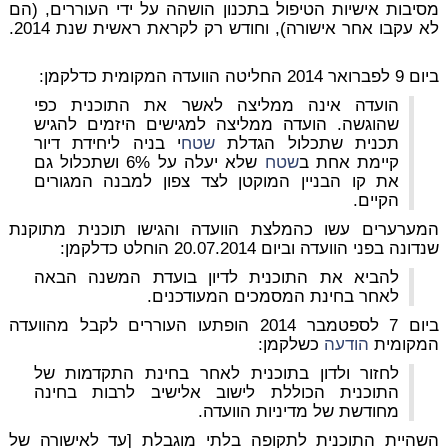
מסיבות אישיות הטיפול בתכנון הושהה על ידי העוררים, (הם
לא עקבו אחר אישורה), וחודש רק לקראת ראשית שנת 2014.
ביום 9 לפברואר 2014 החליטה הוועדה המקומית כדלקמן:
הועדה אינה ממליצה לאשר את התוכנית כפי
שהוגשה. הועדה ממליצה למגישים היזמים להגיש
תכנית שתכלול הגדלת
שטח
י בניה ליחידת דיור
קיימת אחת ב
שטח
שלא יעלה על 6% ושתכלול גם
את קו הבניין המוקטן לצד צפון למבנה המגורים
הקיים.
המערערים עשו כהמלצת הוועדה והגישו תוכנית מתוקנת
שנדונה בפני הוועדה וביום 20.07.2014 הוחלט כדלקמן:
להביא את התוכנית לדיון בועדת המשנה הבאה
לאחר בחינת המסמכים המעודכנים.
ביום 7 לספטמבר 2014 הופתעו העוררים לקבל מהוועדה
המקומית
הודעה
כשלקמן:
לחזור ולדון בתוכנית לאחר בחינת התקדמות של
התוכנית הכוללת לישוב אלישיב לרבות בחינה
מחודשת של מדיניות הוועדה.
השהיית התוכנית לתקופה בלתי מוגבלת [עד לאישורה של