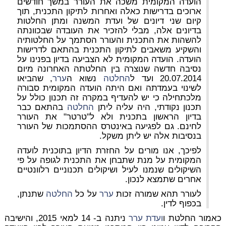
הועדה המקומית משכה את העורר במשך חודשים
ארוכים בדרישות כאלה ואחרות לתיקון התכנית, תוך
קיום שני דיונים של ועדת המשנה ומתן החלטות
בדיונים אלה, מבלי להזכיר את העובדה שבכוונתה
להשהות את התכנית והעורר הסתמך על החלטותיה
והשקיע משאבים לתיקון התכנית בהתאם לדרישות
הועדה. הועדה המקומית לא הצביעה בדיון בפנינו על
נסיבה חדשה שנוצרה בין החלטתה האחרונה מיום
20.07.2014 ועד ל
החלטה
נשוא ה
ערר
, שהביאו
לשינוי בעמדתה ואם היתה הועדה המקומית סבורה
מלכתחילה כי יש להעדיף במקרה זה תכנון כולל על
תכנון נקודתי, היה עליה ליתן
החלטה
בהתאם כבר
בדיון הראשון בתכנית ולא ל"טרטר" את העורר
לחינם. גם לפגיעה באינטרס ההסתמכות של העורר
בנסיבות אלה יש ליתן משקל.
לפיכך, אנו מורים על החזרת הדיון בתוכנית לועדה
המקומית על מנת שתבחן את התכנית לגופה על פי
השיקולים שנמנו לעיל ושיקולים תכנוניים רלוונטיים
אחרים שתמצא לנכון.
לעורר תהא שמורה זכות
ערר
על כל
החלטה
שתנתן,
בכפוף לדין.
כאמור החלטת ו
ועדת
ערר
ניתנה ב- 14 למאי 2015, והישיבה