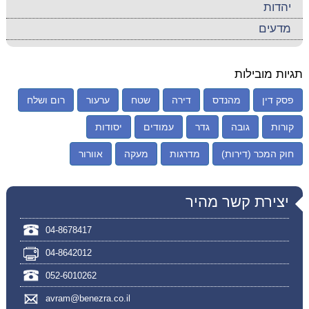
יהדות
מדעים
תגיות מובילות
פסק דין
מהנדס
דירה
שטח
ערעור
רום ושלח
קורות
גובה
גדר
עמודים
יסודות
חוק המכר (דירות)
מדרגות
מעקה
אוורור
יצירת קשר מהיר
04-8678417
04-8642012
052-6010262
avram@benezra.co.il