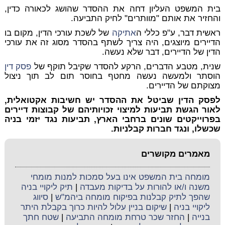
בית המשפט העליון דחה את ההסדר שהושג לכאורה כדין,
והחזיר את אותם "מוותרים" לחיק התביעה.
ראשית דבר, ע"פ כללי ה
אתיקה
של לשכת עורכי הדין, מקום בו
הדיירים מיוצגים, היה צריך לשתף בהסדר מסוג זה את עורכי
הדין של הדיירים, דבר שלא נעשה.
שנית, מטבע הדברים, הרקע להסדר שקיבל תוקף של
פסק דין
הוסתר ולמעשה נעשה מחטף בחוסר תום לב תוך ניצול
מצוקתם של הדיירים.
לפסק הדין שביטל את ההסדר יש חשיבות אקטואלית,
לאור הגשת תביעות למיצוי זכויותיהם של קבוצות דיירים
בפרוייקטים שונים ברחבי הארץ, תביעות נגד יזמי בניה
שכשלו, ונגד חברות קבלניות.
מאמרים מקושרים
מומחה בית המשפט אינו בעל סמכות למנות מומחי
משנה ו/או להורות על בדיקות מעבדה
|
תיק ליקויי בניה
שהפך לתיק קבלנות בפיקוח מומחה ביהמ"ש
|
סיווג
ליקויי בניה
|
שיקום בניין עלול להיות כרוך בקבלת היתר
בנייה
|
החזר שכר טרחת מומחה התביעה
|
שטח חתך