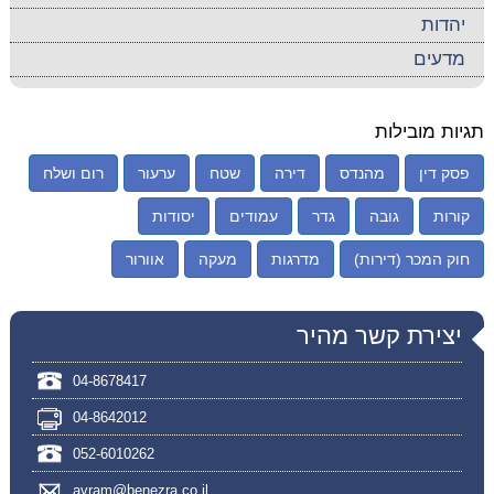
יהדות
מדעים
תגיות מובילות
פסק דין
מהנדס
דירה
שטח
ערעור
רום ושלח
קורות
גובה
גדר
עמודים
יסודות
חוק המכר (דירות)
מדרגות
מעקה
אוורור
יצירת קשר מהיר
04-8678417
04-8642012
052-6010262
avram@benezra.co.il