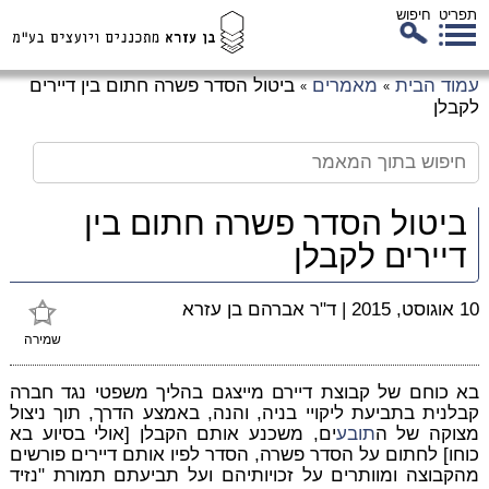
תפריט
חיפוש
לג
עמוד הבית
מאמרים
ביטול הסדר פשרה חתום בין דיירים
»
»
כן
לקבלן
זי
ביטול הסדר פשרה חתום בין
דיירים לקבלן
10 אוגוסט, 2015
|
ד"ר אברהם בן עזרא
שמירה
בא כוחם של קבוצת דיירם מייצגם בהליך משפטי נגד חברה
קבלנית בתביעת ליקויי בניה, והנה, באמצע הדרך, תוך ניצול
מצוקה של ה
תובע
ים, משכנע אותם הקבלן [אולי בסיוע בא
כוחו] לחתום על הסדר פשרה, הסדר לפיו אותם דיירים פורשים
מהקבוצה ומוותרים על זכויותיהם ועל תביעתם תמורת "נזיד