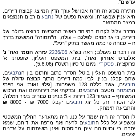
עדשים".
חתירה מסוג זה תחת אפו של עורך הדין המייצג קבוצת דיירים,
היא עניין שבשגרה, ומשאת נפשם של
נתבע
ים רבים הנמצאים
במצב המתואר.
הדבר עלול לקרות במיוחד כאשר מתגבשת קבוצה גדולה של
דיירים, כי אז הסיכוי לפלגם – עולה, וה"תמורה" המושגת בדרך
זו – גבוהה פי כמה מאשר בתיק "רגיל".
והיו דברים מעולם; ראה בש"א
2236/06
עזרא חממי ואח' נ'
אלברט אוחיון ואח'
, בית המשפט העליון, שופטת: א'
פרוקצ'יה,
פסק דין
מיום ט' סיוון תשס"ו (5.6.06).
בית המשפט העליון ביטל הסדר כתוב וחתום בין ה
נתבע
ים,
שהם קבלני בניין, לבין כמה דיירים מתוך קבוצה גדולה של
תובע
ים, אשר כללה 123 משפחות. [גילוי נאות: אני הייתי
ה
מומחה
מטעם ה
תובע
ים, ובדקתי את דירותיהם ואת הרכוש
המשותף – כאמור 123 דירות ו- 5 בניינים גבוהים בעיר רמלה].
לפי הסדר זה, כל זוג
תובע
ים יקבלו 7000 ₪ - 8000 ₪
והתביעה תימחק.
לו הסדר זה היה עומד על כנו, היה מתערער ההליך המשפטי
ומשפיע על כלל ה
תובע
ים לרעה ואף מרפה את ידיהם, שמא
יסברו כי זכויותיהם אינן מבוססות ואינן מושתתות על אדנים
יציבים.