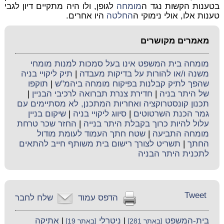
בטענות הקשות נגד ה
מומחה
לגופן, ולו היה מתקיים דיון לגבי
טענות אלו, אולי נימוקי ה
החלטה
היו אחרים.
מאמרים מקושרים
מומחה בית המשפט אינו בעל סמכות למנות מומחי
משנה ו/או להורות על בדיקות מעבדה
|
תיק ליקויי בניה
שהפך לתיק קבלנות בפיקוח מומחה ביהמ"ש
|
תוקפו
של היתר בניה
|
חדירת צנרת תברואה לרכיבי הבניין
|
תכנון קונסטרוקציה ואחריות המתכנן, לא מסתיימים עם
גמר הכנת השרטוטים
|
סיווג ליקויי בניה
|
שיקום בניין
עלול להיות כרוך בקבלת היתר בנייה
|
החזר שכר טרחת
מומחה התביעה
|
שטח חתך העמוד לעומת מודול
החתך
|
תשריט לצורך רישום בית משותף חייב להתאים
לתכנית היתר הבניה
Tweet
הדפס עמוד
שלח לחבר
בית-המשפט
|
ניטרלי
|
אתיקה
[באתר 281]
[באתר 19]