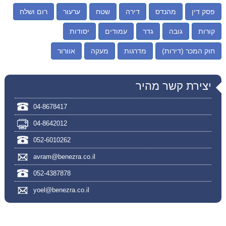
פסק דין
מהנדס
דירה
שטח
ערעור
רום ושלח
קורות
גובה
גדר
עמודים
יסודות
חוק המכר (דירות)
מדרגות
מעקה
אוורור
יצירת קשר מהיר
04-8678417
04-8642012
052-6010262
avram@benezra.co.il
052-4387878
yoel@benezra.co.il