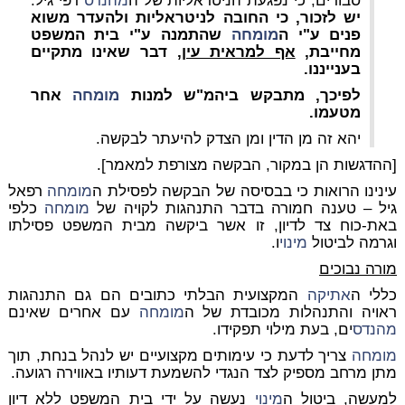
סבורים, כי נפגעת הניטראליות של ה
מהנדס
רפי גיל.
יש לזכור, כי החובה לניטראליות ולהעדר משוא
פנים ע"י ה
מומחה
שהתמנה ע"י בית המשפט
מחייבת,
אף למראית עין,
דבר שאינו מתקיים
בענייננו.
לפיכך, מתבקש ביהמ"ש למנות
מומחה
אחר
מטעמו.
יהא זה מן הדין ומן הצדק להיעתר לבקשה.
[ההדגשות הן במקור, הבקשה מצורפת למאמר].
עינינו הרואות כי בבסיסה של הבקשה לפסילת ה
מומחה
רפאל
גיל – טענה חמורה בדבר התנהגות לקויה של
מומחה
כלפי
באת-כוח צד לדיון, זו אשר ביקשה מבית המשפט פסילתו
וגרמה לביטול
מינוי
ו.
מורה נבוכים
כללי ה
אתיקה
המקצועית הבלתי כתובים הם גם התנהגות
ראויה והתנהלות מכובדת של ה
מומחה
עם אחרים שאינם
מהנדס
ים, בעת מילוי תפקידו.
מומחה
צריך לדעת כי עימותים מקצועיים יש לנהל בנחת, תוך
מתן מרחב מספיק לצד הנגדי להשמעת דעותיו באווירה רגועה.
למעשה, ביטול ה
מינוי
נעשה על ידי בית המשפט ללא דיון