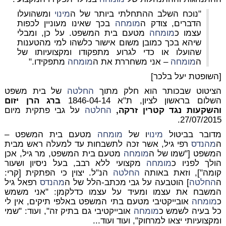
"נוכח השלב ההתחלתי ביותר של ה
מינוי
ומשהועלו
הדברים, צודק ה
מומחה
בכך שאינו מעוניין לכפות
עצמו כ
מומחה
מטעם בית המשפט. על כן, ומבלי
שיהא בכך כמובן משום אישור כלשהו למי מהטענות
שהועלו או כדי לגרוע מתפקודו ומקצועיותו של
ה
מומחה
– אני משחררת את ה
מומחה
מתפקידו."
[השופטת יעל בלכר]
הציטוט שבכותר הוא חלק מתוך
החלטה
של בית משפט
השלום בראשון לציון, ת"א 1846-04-14
ברג הרן יזום
והשקעות נגד קטרין זרקה,
החלטה
על גבי פתקית מיום
27/07/2015.
מדובר בביטול
מינוי
ו של
מומחה
מטעם בית המשפט –
ה
מהנדס
רפי גיל, אשר זכה לתשבחות עד למעלה ראש מבית
המשפט ["שמו של ה
מומחה
מטעם בית המשפט, מר גיל, אכן
הולך לפניו כ
מומחה
מקצועי ללא רבב, בעל ניסיון ושעור
קומה"], וזאת באותה
החלטה
הנ"ל. יצוין כי הפתקית [קרי:
ה
החלטה
] הוטבעה על גבי מכתב-הלל של ה
מהנדס
רפאל גיל
המשבח את עצמו ומעיד על עצמו כדלקמן: "אני משמש
כ
מומחה
אובייקטיבי מטעם בתי המשפט באלפי תיקים, אין לי
כל בעיה לשמש כ
מומחה
אובייקטיבי גם בתיק זה", ועוד: "שמי
ומקצועיותי יצאו למרחוק", ועוד ועוד...