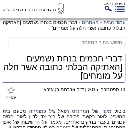
תפריט
חיפוש
לג
עמוד הבית
מאמרים
דברי חכמים בנחת נשמעים [האתיקה
»
»
כן
הבלתי כתובה אשר חלה על מומחים]
זי
דברי חכמים בנחת נשמעים
[האתיקה הבלתי כתובה אשר חלה
על מומחים]
11 ספטמבר, 2015
|
ד"ר אברהם בן עזרא
שמירה
ביטול
מינוי
ו של ה
מהנדס
רפאל גיל כ
מומחה
מטעם בית
המשפט לאור בקשת פסילה של ב"כ צד לדיון לאור יחסים
עכורים בעבר בתיקים אחרים, מלמד על החשיבות של אופן
ההתנהגות וההתנהלות של
מומחה
במילוי תפקידו המקצועי.