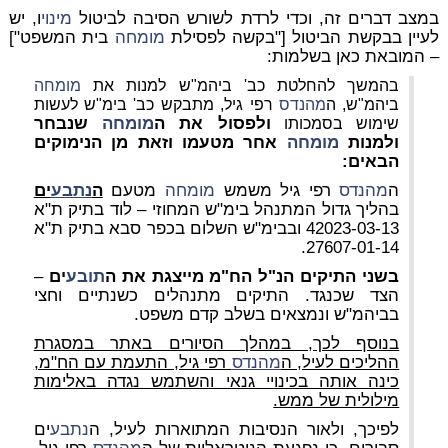
במצב דברים זה, וכדי לרדת לשורש הסיבה לביטול
מינוי
ו, יש
לעיין בבקשת הביטול ["בקשה לפסילת
מומחה
בית המשפט"]
– המובאת כאן בשלמות:
בהמשך להחלטת כב' ביהמ"ש למנות את
מומחה
ביהמ"ש, ה
מהנדס
רפי גיל, מתבקש כב' בימ"ש לעשות
ולפסול את ה
מומחה
שנבחר
שימוש בסמכותו
ולמנות
מומחה
אחר מטעמו וזאת מן הנימוקים
הבאים:
ה
מהנדס
רפי גיל משמש
מומחה
מטעם
ה
נתבע
ים
בהליך גדול המתנהל בימ"ש המחוזי – לוד בתיק ת"א
42023-03-13 ובבימ"ש השלום בכפר סבא בתיק ת"א
27607-01-14.
בשני התיקים הנ"ל הח"מ מייצגת את ה
תובע
ים
–
הצד שכנגד. התיקים מתנהלים כשנתיים וחצי
בביהמ"ש ונמצאים בשלב קדם משפט.
בנוסף לכך, במהלך הסיורים באתר במסגרת
ההליכים לעיל, ה
מהנדס
רפי גיל, התעמת עם הח"מ,
כינה אותה בכינויי גנאי והשתמש נגדה באלימות
מילולית של ממש.
לפיכך, ולאור הנסיבות המתוארות לעיל, ה
נתבע
ים