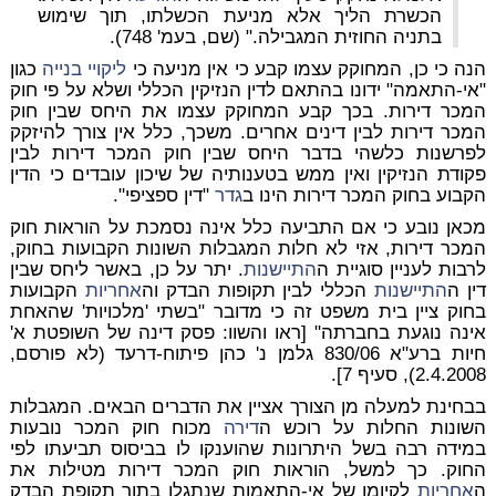
הכשרת הליך אלא מניעת הכשלתו, תוך שימוש
בתניה החוזית המגבילה." (שם, בעמ' 748).
הנה כי כן, המחוקק עצמו קבע כי אין מניעה כי
ליקויי בנייה
כגון
"אי-התאמה" ידונו בהתאם לדין הנזיקין הכללי ושלא על פי חוק
המכר דירות. בכך קבע המחוקק עצמו את היחס שבין חוק
המכר דירות לבין דינים אחרים. משכך, כלל אין צורך להיזקק
לפרשנות כלשהי בדבר היחס שבין חוק המכר דירות לבין
פקודת הנזיקין ואין ממש בטענותיה של שיכון עובדים כי הדין
הקבוע בחוק המכר דירות הינו ב
גדר
"דין ספציפי".
מכאן נובע כי אם התביעה כלל אינה נסמכת על הוראות חוק
המכר דירות, אזי לא חלות המגבלות השונות הקבועות בחוק,
לרבות לעניין סוגיית ה
התיישנות
. יתר על כן, באשר ליחס שבין
דין ה
התיישנות
הכללי לבין תקופות הבדק וה
אחריות
הקבועות
בחוק ציין בית משפט זה כי מדובר "בשתי 'מלכויות' שהאחת
אינה נוגעת בחברתה" [ראו והשוו: פסק דינה של השופטת א'
חיות ברע"א 830/06 גלמן נ' כהן פיתוח-דרעד (לא פורסם,
2.4.2008), סעיף 7].
בבחינת למעלה מן הצורך אציין את הדברים הבאים. המגבלות
השונות החלות על רוכש ה
דירה
מכוח חוק המכר נובעות
במידה רבה בשל היתרונות שהוענקו לו בביסוס תביעתו לפי
החוק. כך למשל, הוראות חוק המכר דירות מטילות את
ה
אחריות
לקיומן של אי-התאמות שנתגלו בתוך תקופת הבדק