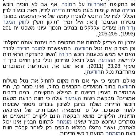
או בתקופת ה
אחריות
על ה
מוכר
, אף אם לא הוכיח רוכש
ה
דירה
שהיו קיימות בעת מסירת ה
דירה
לידיו, וזאת בניגוד לדין
הכללי לפיו על הרוכש להוכיח קיומה של אי-ההתאמה במועד
מסירת הממכר [ראו: איל זמיר "תיקון תש"ן ל
חוק המכר
(דירות)
: צעדים עקלקלים בנתיב הנכון" עיוני משפט יח 201
(1993), 206-205].
יתרון זה מצדיק לתחום את התקופה בה ניתנת אותה "הקלה"
וכן מצדיק את נטל ה
הודעה
, המאפשרת ל
מוכר
ה
דירה
לברר
האם יש ממש בטענות רוכש ה
דירה
[השוו להצדקה הראייתית
לדרישת ה
הודעה
אצל דניאל פרידמן ונילי כהן חוזים כרך ד
סעיף 33.28 (2011), וראו שם את הסתייגות המחברים
מהרחבת נטל ה
הודעה
].
ואולם, דומני כי אף אם היה מקום להחיל את נטל משלוח
ה
הודעה
בתוך המועדים הקבועים בחוק, ואיני סבור כך, הרי
שבנסיבות העניין דרישה זו ממילא התקיימה. במה דברים
אמורים? מבקשת רשות ה
ערעור
עולה כי חוות הדעת מטעם
רוכשי הדירות נשלחו ברובן לשיכון עובדים מספר שבועות
לאחר שנערכו. על פי ממצאיה העובדתיים של הערכאה
הדיונית, הליקויים מושא הבקשה הינם ליקויים דינאמיים או
נסתרים שרוכש סביר שאינו
מומחה
לתחום הבניין אינו יכול
לאתרם, ואשר נתגלו במלוא היקפם רק לאחר קבלת חוות
דעת ה
מומחה
מטעם רוכשי הדירות.