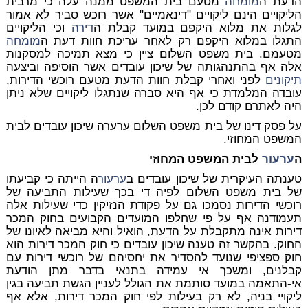
הדעת ה
מומחה
מטעם בית המשפט ממנה עלה כי מרבית
הליקויים הינם ליקויים "דינאמיים" אשר רוכש סביר לא אמור
לגלות את מלוא היקפם במועד קבלת ה
דירה
וכי הליקויים
התגלו במלוא היקפם רק לאחר עריכת חוות דעת ה
מומחה
מטעמם. בית משפט השלום ציין כי מצא תמיכה למסקנות
אלה אף בהתנהגותה של שיכון עובדים אשר הוסיפה וביצעה
תיקונים
לפני ואחרי קבלת חוות הדעת מטעם רוכשי הדירות,
עובדה המלמדת כי אף היא סברה שנתגלו ליקויים שלא ניתן
היה לאתרם קודם לכן.
על פסק דינו של בית משפט השלום ערערה שיכון עובדים לבית
המשפט המחוזי.
ה
ערעור
לבית המשפט המחוזי
טענתה העיקרית של שיכון עובדים ב
ערעור
ה הייתה כי קביעתו
של בית משפט השלום לפיה די בכך שעילות התביעה של
רוכשי הדירות נסמכו גם על פקודת הנזיקין כדי שעילות אלה
תעמודנה אף על פי שחלפו המועדים הקבועים בחוק המכר
דירות אינה מתקבלת על הדעת, הואיל והיא מביאה לאיונו של
החוק. בהקשר זה טענה שיכון עובדים כי חוק המכר דירות הוא
חוק ספציפי שנועד להסדיר את יחסיהם של רוכשי דירות עם
קבלנים, ומשכך אי עמידה בתנאי בדבר מתן הודעת
אי-התאמה במועד סותמת את הגולל לעניין הגשת תביעה בגין
ליקויי בניה, לא רק בעילות לפי חוק המכר דירות, אלא אף