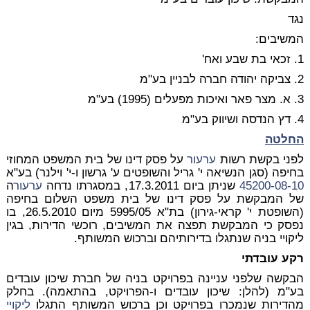
נגד
המשיבים:
1. זכאי בת שבע ואח'
2. צביקה יהודה חברה לבניין בע"מ
3. א. מצר פאר ואיכות מפעלים (1995) בע"מ
4. דץ הנדסה ושיווק בע"מ
החלטה
לפני בקשת רשות
ערעור
על פסק דינו של בית המשפט המחוזי
בחיפה (סגן הנשיאה י' גריל והשופטים ע' גרשון ו-י' וילנר) בע"א
45200-08-10
שניתן ביום 17.3.2011, במסגרתו נדחה
ערעור
ה
של המבקשת על פסק דינו של בית משפט השלום בחיפה
(השופטת י' קראי-גירון) בת"א 5995/05 מיום 26.5.2010, בו
נפסק כי המבקשת תפצה את המשיבים, רוכשי הדירות, בגין
ליקויי בניה שנתגלו בדירותיהם וברכוש המשותף.
רקע עובדתי
הבקשה שלפני עניינה בפרויקט בניה של חברת שיכון עובדים
בע"מ (להלן: שיכון עובדים ו-הפרויקט, בהתאמה). בחלק
מהדירות שנמכרו בפרויקט וכן ברכוש המשותף התגלו
ליקויי