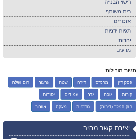
רישוי הבנייה
בית משותף
אזכורים
תגיות ידניות
יהדות
מדעים
תגיות מובילות
פסק דין
מהנדס
דירה
שטח
ערעור
רום ושלח
קורות
גובה
גדר
עמודים
יסודות
חוק המכר (דירות)
מדרגות
מעקה
אוורור
יצירת קשר מהיר