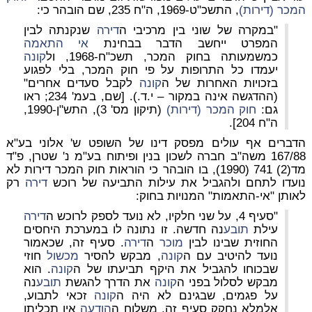
המכר (דירות)
, התשכ"ט-1969, ה"ח 235, שם הובהר כי:
"במקרה של שוני בין מרכיבי ה
דירה
שנקנתה לבין
המפרט ייחשב הדבר בבחינת
אי התאמה
כמשמעותה בחוק המכר, תשכ"ח-1968, ול
קונה
יעמדו כל התרופות על פי חוק המכר, בלי לפגוע
בזכויות האחרות של ה
קונה
לקבל סעדים אחרים"
(ההדגשה אינה במקור – י.ד.). [שם, בעמ' 234; ראו
גם:
חוק המכר (דירות)
(תיקון מס' 3), התש"ן-1990,
ה"ח 204].
הדברים אף עולים מפסק דינו של השופט ש' אלוני בע"א
167/88 משה"ב חברה לשכון בנין ופיתוח בע"מ נ' שטרן, פ"ד
מד(2) 741 (1990), בו הובהר כי הוראות חוק המכר דירות לא
נועדו לתחם ולהגביל את עילות התביעה של רוכש
דירה
רק
לאותן "אי-התאמות" המנויות בחוק:
"סעיף 4, על שני חלקיו, לא נועד לספק לרוכש ה
דירה
עילת
תובע
נה חדשה. זו נתונה לו במערכת היחסים
החוזית שבינו לבין
מוכר
ה
דירה
. סעיף זה, שכאמור
נועד להיטיב עם ה
קונה
, מבקש להסיר
מכשול
חוזי
שבכוחו להגביל את היקף תביעתו של ה
קונה
. הוא
מבקש לסלול בפני ה
קונה
את הדרך להגשת
תובע
נה
על פגמים, שבגינם לא היה ה
קונה
זכאי לתבוע,
אלמלא נחקק סעיף זה. משלוח ה
הודעה
אין תכליתו