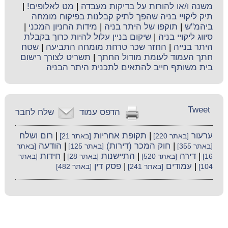
משנה ו/או להורות על בדיקות מעבדה
|
מט לאלופים!
|
תיק ליקויי בניה שהפך לתיק קבלנות בפיקוח מומחה
ביהמ"ש
|
תוקפו של היתר בניה
|
מידות החניון המכני
|
סיווג ליקויי בניה
|
שיקום בניין עלול להיות כרוך בקבלת
היתר בנייה
|
החזר שכר טרחת מומחה התביעה
|
שטח
חתך העמוד לעומת מודול החתך
|
תשריט לצורך רישום
בית משותף חייב להתאים לתכנית היתר הבניה
Tweet
הדפס עמוד
שלח לחבר
ערעור
|
תקופת אחריות
|
רום ושלח
[באתר 220]
[באתר 21]
|
חוק המכר (דירות)
|
הודעה
[באתר 355]
[באתר 125]
[באתר
|
דירה
|
התיישנות
|
חידות
16]
[באתר 520]
[באתר 28]
[באתר
|
עמודים
|
פסק דין
104]
[באתר 241]
[באתר 482]