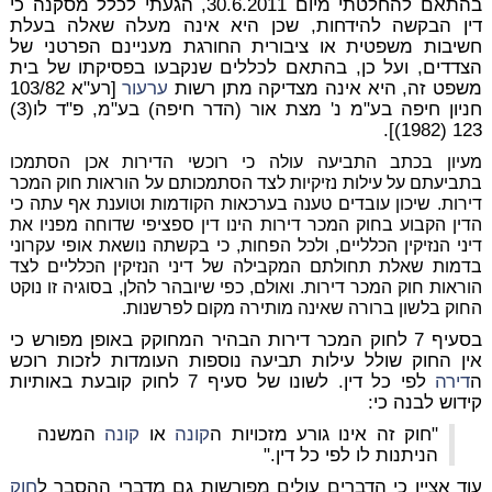
בהתאם להחלטתי מיום 30.6.2011, הגעתי לכלל מסקנה כי
דין הבקשה להידחות, שכן היא אינה מעלה שאלה בעלת
חשיבות משפטית או ציבורית החורגת מעניינם הפרטני של
הצדדים, ועל כן, בהתאם לכללים שנקבעו בפסיקתו של בית
משפט זה, היא אינה מצדיקה מתן רשות
ערעור
[רע"א 103/82
חניון חיפה בע"מ נ' מצת אור (הדר חיפה) בע"מ, פ"ד לו(3)
123 (1982)].
מעיון בכתב התביעה עולה כי רוכשי הדירות אכן הסתמכו
בתביעתם על עילות נזיקיות לצד הסתמכותם על הוראות חוק המכר
דירות. שיכון עובדים טענה בערכאות הקודמות וטוענת אף עתה כי
הדין הקבוע בחוק המכר דירות הינו דין ספציפי שדוחה מפניו את
דיני הנזיקין הכלליים, ולכל הפחות, כי בקשתה נושאת אופי עקרוני
בדמות שאלת תחולתם המקבילה של דיני הנזיקין הכלליים לצד
הוראות חוק המכר דירות. ואולם, כפי שיובהר להלן, בסוגיה זו נוקט
החוק בלשון ברורה שאינה מותירה מקום לפרשנות.
בסעיף 7 לחוק המכר דירות הבהיר המחוקק באופן מפורש כי
אין החוק שולל עילות תביעה נוספות העומדות לזכות רוכש
ה
דירה
לפי כל דין. לשונו של סעיף 7 לחוק קובעת באותיות
קידוש לבנה כי:
"חוק זה אינו גורע מזכויות ה
קונה
או
קונה
המשנה
הניתנות לו לפי כל דין."
עוד אציין כי הדברים עולים מפורשות גם מדברי ההסבר ל
חוק