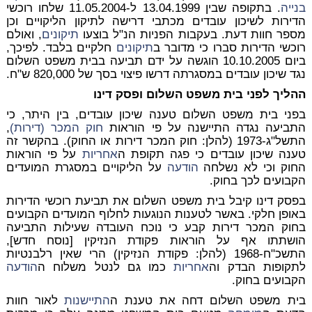
בנייה
. בתקופה שבין 13.04.1999 ל-11.05.2004 שלחו רוכשי
הדירות לשיכון עובדים מכתבי דרישה לתיקון הליקויים וכן
מספר חוות דעת. בעקבות הפניות הנ"ל בוצעו
תיקונים
, ואולם
רוכשי הדירות סברו כי מדובר ב
תיקונים
חלקיים בלבד. לפיכך,
ביום 10.10.2005 הוגשה על ידם תביעה בבית משפט השלום
נגד שיכון עובדים במסגרתה דרשו פיצוי בסך של 820,000 ש"ח.
ההליך לפני בית משפט השלום ופסק דינו
בפני בית משפט השלום טענה שיכון עובדים, בין היתר, כי
התביעה נגדה התיישנה על פי הוראות
חוק המכר (דירות)
,
התשל"ג-1973 (להלן: חוק המכר דירות או החוק). בהקשר זה
טענה שיכון עובדים כי פגה תקופת ה
אחריות
על פי הוראות
החוק וכי לא נשלחה
הודעה
על הליקויים במסגרת המועדים
הקבועים לכך בחוק.
בפסק דינו קיבל בית משפט השלום את תביעת רוכשי הדירות
באופן חלקי. באשר לטענות הנוגעות לחלוף המועדים הקבועים
בחוק המכר דירות קבע כי נוכח העובדה שעילות התביעה
הושתתו אף על הוראות פקודת הנזיקין [נוסח חדש],
התשכ"ח-1968 (להלן: פקודת הנזיקין) הרי שאין רלבנטיות
לתקופות הבדק וה
אחריות
כמו גם לנטל משלוח ה
הודעה
הקבועים בחוק.
בית משפט השלום דחה את טענת ה
התיישנות
לאור חוות