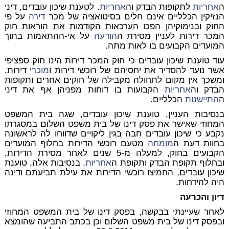
ה
אחריות
לתקופות הבדק וה
אחריות
. לטענת שיכון עובדים, דיני
הנזיקין הכלליים אינם חלים בסיטואציה של מכר
דירה
על פי
החוק ובנימוקיהן הפכו הערכאות הקודמות את הוראות חוק
המכר דירות לעניין מסירת ה
הודעה
על אי-ההתאמות בתוך
המועדים הקבועים בו לאות מתה.
עוד טוענת שיכון עובדים כי חוק המכר דירות הינו חוק ספציפי
אשר נועד להסדיר את יחסיהם של רוכשי דירות ו
מוכר
י דירות,
ומשכך אין מקום לתחולה מקבילה של חוקים אחרים ותקופות
הבדק וה
אחריות
הקבועות בו דוחות מפניהן אף את דיני
ה
התיישנות
הכלליים.
בנסיבות העניין, טוענת שיכון עובדים, שגה בית המשפט
המחוזי שאישר את פסק דינו של בית משפט השלום במסגרתו
נקבע כי שיכון עובדים חבה בגין ליקויים שדווחו לה לראשונה
בחוות דעת ה
מומחה
מטעם רוכשי הדירות בחלוף המועדים
הקבועים בחוק, למעלה מ-5 שנים לאחר מסירת הדירות,
ובחלוף תקופת הבדק ותקופת ה
אחריות
. בנסיבות אלה, טוענת
שיכון עובדים, החמיצו רוכשי הדירות את עילת תביעתם ודינה
היה להידחות.
דיון והכרעה
לאחר שעיינתי בבקשה, בפסק דינו של בית המשפט המחוזי
ובפסק דינו של בית משפט השלום וכן בכתב התביעה שהומצא