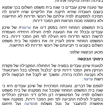
בעילות חוזיות ונזיקיות אחרות.
עוד טענה שיכון עובדים כי שגה בית משפט השלום בכך שמצא
בעצם העובדה שהיא תיקנה את הליקויים שהיו ידועים לה
תמיכה למסקנתו לפיה עילתם של רוכשי הדירות לא התיישנה
ולא נחסמה מכוח הוראות חוק המכר דירות.
בית המשפט המחוזי דחה בפסק דינו את
ערעור
ה של שיכון
עובדים ובכלל זה את הטענה לפיה העילה היחידה העומדת
לרשות רוכשי הדירות היא העילה לפי חוק המכר דירות. בית
המשפט המחוזי אימץ לעניין זה את נימוקיו של בית משפט
השלום בקובעו כי תביעתם של רוכשי הדירות לא התיישנה.
מכאן הבקשה שלפני.
נימוקי הבקשה
לטענת שיכון עובדים בסוגיה של התחולה המקבילה של פקודת
הנזיקין וחוק המכר דירות קיים "בלבול מוחלט בכל הערכאות"
ולא נקבעה הלכה ברורה, ומשכך יש לקבל את הבקשה וליתן
רשות
ערעור
.
לגופם של דברים, טענתה המרכזית של שיכון עובדים היא כי
שגה בית המשפט המחוזי שקיבל את מסקנתו של בית משפט
השלום לפיה על הסיטואציה דנן חלים דיני הנזיקין הכלליים
במקביל לעילות התביעה לפי חוק המכר דירות, מסקנה אשר
איפשרה להתגבר על נטל משלוח ה
הודעה
ועל תיחום