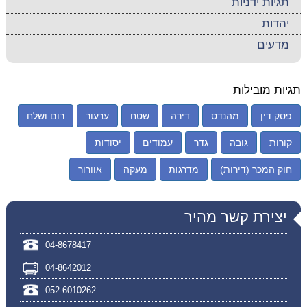
תגיות ידניות
יהדות
מדעים
תגיות מובילות
פסק דין
מהנדס
דירה
שטח
ערעור
רום ושלח
קורות
גובה
גדר
עמודים
יסודות
חוק המכר (דירות)
מדרגות
מעקה
אוורור
יצירת קשר מהיר
04-8678417
04-8642012
052-6010262