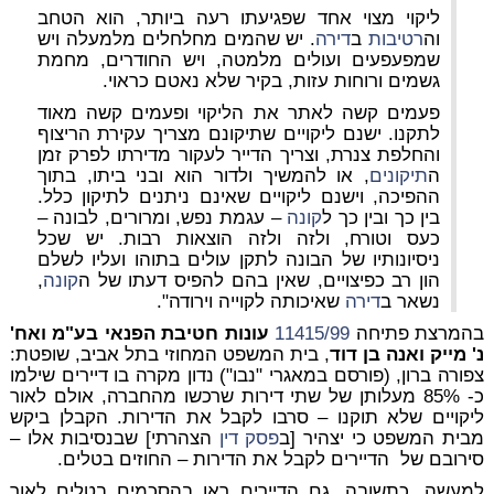
ליקוי מצוי אחד שפגיעתו רעה ביותר, הוא הטחב
וה
רטיבות
ב
דירה
. יש שהמים מחלחלים מלמעלה ויש
שמפעפעים ועולים מלמטה, ויש החודרים, מחמת
גשמים ורוחות עזות, בקיר שלא נאטם כראוי.
פעמים קשה לאתר את הליקוי ופעמים קשה מאוד
לתקנו. ישנם ליקויים שתיקונם מצריך עקירת הריצוף
והחלפת צנרת, וצריך הדייר לעקור מדירתו לפרק זמן
ה
תיקונים
, או להמשיך ולדור הוא ובני ביתו, בתוך
ההפיכה, וישנם ליקויים שאינם ניתנים לתיקון כלל.
בין כך ובין כך ל
קונה
– עגמת נפש, ומרורים, לבונה –
כעס וטורח, ולזה ולזה הוצאות רבות. יש שכל
ניסיונותיו של הבונה לתקן עולים בתוהו ועליו לשלם
הון רב כפיצויים, שאין בהם להפיס דעתו של ה
קונה
,
נשאר ב
דירה
שאיכותה לקוייה וירודה".
בהמרצת פתיחה
11415/99
עונות חטיבת הפנאי בע"מ ואח'
נ' מייק ואנה בן דוד
, בית המשפט המחוזי בתל אביב, שופטת:
צפורה ברון, (פורסם במאגרי "נבו") נדון מקרה בו דיירים שילמו
כ- 85% מעלותן של שתי דירות שרכשו מהחברה, אולם לאור
ליקויים שלא תוקנו – סרבו לקבל את הדירות. הקבלן ביקש
מבית המשפט כי יצהיר [ב
פסק דין
הצהרתי] שבנסיבות אלו –
סירובם של הדיירים לקבל את הדירות – החוזים בטלים.
למעשה, כתשובה, גם הדיירים ראו בהסכמים בטלים לאור