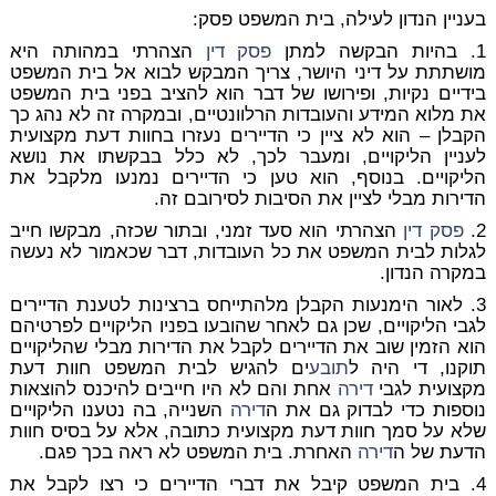
בעניין הנדון לעילה, בית המשפט פסק:
1. בהיות הבקשה למתן
פסק דין
הצהרתי במהותה היא
מושתתת על דיני היושר, צריך המבקש לבוא אל בית המשפט
בידיים נקיות, ופירושו של דבר הוא להציב בפני בית המשפט
את מלוא המידע והעובדות הרלוונטיים, ובמקרה זה לא נהג כך
הקבלן – הוא לא ציין כי הדיירים נעזרו בחוות דעת מקצועית
לעניין הליקויים, ומעבר לכך, לא כלל בבקשתו את נושא
הליקויים. בנוסף, הוא טען כי הדיירים נמנעו מלקבל את
הדירות מבלי לציין את הסיבות לסירובם זה.
2.
פסק דין
הצהרתי הוא סעד זמני, ובתור שכזה, מבקשו חייב
לגלות לבית המשפט את כל העובדות, דבר שכאמור לא נעשה
במקרה הנדון.
3. לאור הימנעות הקבלן מלהתייחס ברצינות לטענת הדיירים
לגבי הליקויים, שכן גם לאחר שהובעו בפניו הליקויים לפרטיהם
הוא הזמין שוב את הדיירים לקבל את הדירות מבלי שהליקויים
תוקנו, די היה ל
תובע
ים להגיש לבית המשפט חוות דעת
מקצועית לגבי
דירה
אחת והם לא היו חייבים להיכנס להוצאות
נוספות כדי לבדוק גם את ה
דירה
השנייה, בה נטענו הליקויים
שלא על סמך חוות דעת מקצועית כתובה, אלא על בסיס חוות
הדעת של ה
דירה
האחרת. בית המשפט לא ראה בכך פגם.
4. בית המשפט קיבל את דברי הדיירים כי רצו לקבל את