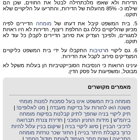
הדירות ולא שאפו מלכתחילה לבטל את החוזים, שכן הם
שילמו כ- 85% מהעלות של הדירות, והתריעו על הליקויים שלא
תוקנו.
5. בית המשפט קיבל את דעתו של
מומחה
הדיירים לפיה
מכיוון שהליקויים כללו גם החלפת ריצוף, הדירות לא היו ראויות
למגורים, ולפיכך הצדיק את סירוב הדיירים לקבלן כל עוד לא
תוקנו.
6. גם ליקויי ה
רטיבות
התקבלו על ידי בית המשפט כליקויים
המצדיקים סירוב לקבל את הדירות.
עינינו הרואות כי הנסיבות הסובייקטיביות הן בעלות משקל לא
מבוטל, ומשפיעות על פסק הדין.
מאמרים מקושרים
מומחה בית המשפט אינו בעל סמכות למנות מומחי
משנה ו/או להורות על בדיקות מעבדה
|
מט לאלופים!
|
תיק ליקויי בניה שהפך לתיק קבלנות בפיקוח מומחה
ביהמ"ש
|
מידות החניון המכני
|
חדירת צנרת תברואה
לרכיבי הבניין
|
סיווג ליקויי בניה
|
שיקום בניין עלול להיות
כרוך בקבלת היתר בנייה
|
החזר שכר טרחת מומחה
התביעה
|
שטח חתך העמוד לעומת מודול החתך
|