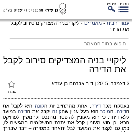
תפריט
חיפוש
לג
עמוד הבית
מאמרים
ליקויי בניה המצדיקים סירוב לקבל
»
»
כן
את הדירה
זי
ליקויי בניה המצדיקים סירוב לקבל
את הדירה
3 דצמבר, 2015
|
ד"ר אברהם בן עזרא
שמירה
בעסקת מכר
דירה
, אחת מהתחייבויות ה
קונה
היא לקבל את
ה
דירה
. ה
מוכר
הוא בעל עניין שה
קונה
יקבל את ה
דירה
במועד
ללא דיחוי, כי הוא מעוניין להיפטר מהנכס ולהמשיך לפרויקט
הבא. כן הוא מעוניין קבל את יתרת התשלומים המגיעים לו,
כמו גם לקצר את המועד לבל יתאחר במסירה – דבר שבדרך