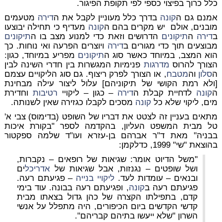
כלל כרוך בפיצוי כספי לפי תקופת הפיגור.
אמנם גם ה
קונה
בדרך כלל מעוניין לקבל את ה
דירה
מטעמים
מובנים, אולם יש מקרים בהם ה
קונה
מעדיף כי תחילה יבוצעו
ב
דירה
ה
תיקונים
הדרושים וזאת כדי למנוע מצב בו ה
תיקונים
מבוצעים תוך כדי מגורים ב
דירה
ויוצרים הפרעה ואי נוחות. כך
הוא המצב, במיוחד כאשר סוג ה
תיקונים
מפריע במיוחד, כגון:
הצורך להרוס
מדרגות
פנימיות המגשרות בין חדרי השינה לבין
ה
סלון
וה
מטבח
, או הצורך לפרק ריצוף. גם סוג הליקויים עצמם
[ולא רמת הקושי של תיקוניהם] עלול ליצור עילה מבחינת
ה
קונה
לדחיית קבלת ה
דירה
– כגון – ליקויי
רטיבות
וחדירת
מים, ליקוי שלא כל
קונה
מסכים לקבלו כגזירה שאין לשנותה.
מתאים בעניין זה לצטט את דבריו של השופט (בדימוס) צבי א'
טל מבית המשפט העליון, בהקדמה לספר "בקורת איכות
בבניה" מאת ד"ר אברהם בן-עזרא ועו"ד שלמה ספקטור
בהוצאת "שי" 1999, כדלקמן:
"משל הדיוט אומר: שגיאות של רופאים – נקברות,
ושל שופטים – נגנזות, אבל שגיאות של
אדריכל
ים
ובנאים – עומדות לעד.
ליקויי בנייה
– פגיעתם רעה.
פגיעתם רעה ב
קונה
, ופגיעתם רעה בבונה. עוד בימי
קדם, בתפילתו הקצרה של כהן גדול בצאתו מבית
קדשי הקדשים ביום הכיפורים, היה מתפלל על אנשי
השרון "שלא ייעשו בתיהם קבריהם".