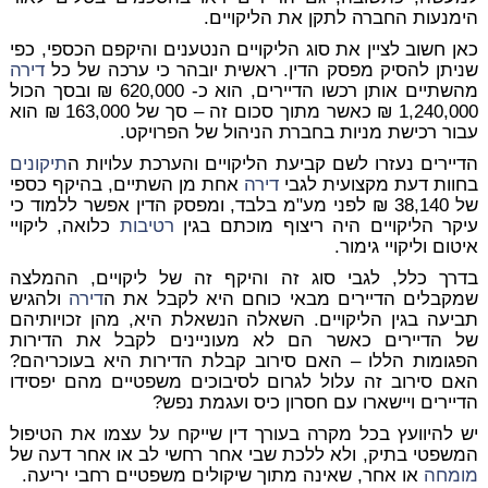
הימנעות החברה לתקן את הליקויים.
כאן חשוב לציין את סוג הליקויים הנטענים והיקפם הכספי, כפי
שניתן להסיק מפסק הדין. ראשית יובהר כי ערכה של כל
דירה
מהשתיים אותן רכשו הדיירים, הוא כ- 620,000 ₪ ובסך הכול
1,240,000 ₪ כאשר מתוך סכום זה – סך של 163,000 ₪ הוא
עבור רכישת מניות בחברת הניהול של הפרויקט.
הדיירים נעזרו לשם קביעת הליקויים והערכת עלויות ה
תיקונים
בחוות דעת מקצועית לגבי
דירה
אחת מן השתיים, בהיקף כספי
של 38,140 ₪ לפני מע"מ בלבד, ומפסק הדין אפשר ללמוד כי
עיקר הליקויים היה ריצוף מוכתם בגין
רטיבות
כלואה, ליקויי
איטום וליקויי גימור.
בדרך כלל, לגבי סוג זה והיקף זה של ליקויים, ההמלצה
שמקבלים הדיירים מבאי כוחם היא לקבל את ה
דירה
ולהגיש
תביעה בגין הליקויים. השאלה הנשאלת היא, מהן זכויותיהם
של הדיירים כאשר הם לא מעוניינים לקבל את הדירות
הפגומות הללו – האם סירוב קבלת הדירות היא בעוכריהם?
האם סירוב זה עלול לגרום לסיבוכים משפטיים מהם יפסידו
הדיירים ויישארו עם חסרון כיס ועגמת נפש?
יש להיוועץ בכל מקרה בעורך דין שייקח על עצמו את הטיפול
המשפטי בתיק, ולא ללכת שבי אחר רחשי לב או אחר דעה של
מומחה
או אחר, שאינה מתוך שיקולים משפטיים רחבי יריעה.