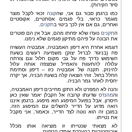
סיוד הקירות).
כמו ברגמן סבור גם אני, שה
קונה
זכאי לקבל מוצר
מוגמר כראוי, בלי פגמים אסתטיים, אקוסטיים
ואחרים, גם אם אין לכך ביטוי ב
תקנים
.
ה
תקנים
נועדו שלא יפחתו מהם, אבל אין הם פוטרים
את הבונה על פיהם מתיקון פגמים שלא נימנו.
דוגמא אחרת היא דיפון האמבטיה, אמבטיה העשויה
פח (בניגוד לברזל יצוק) משמיעה רעשים בשעת
השימוש כדרך פח על גבי מקום חלול וגם צורתה
עלולה להתעוות והאמייל שמצפה אותה עלול
להינזק. תקנה של אמבטיה כזו – דיפון וסתימת
החלל בחול. זוהי הוצאה קלה בשעת הבניה, אך יקרה
יחסית לאחר גמר הבניה.
והנה לא המפרט ולא התקן מחייבים דיפון האמבטיה,
וה
מהנדס
שדעתו קרובה אל הקבלן יאמר שאין כאן
חיסרון. אבל בפועל המיפגע הוא מיפגע. ברגמן איננו
רואה מדוע על הדייר להשלים עם המיפגע הזה.
במובן זה הוא נוטה לצד הדייר, וכאמור, אני מקבל
את נטייתו.
לא מצאתי שנטייתו זו מוציאה אותו מכלל
אובייקטיביות בהערכת אומדן הנזקים.