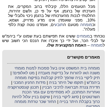
מכל הטעמים הללו, קיבלתי ברוב המקרים, את
הערכתו של ברגמן. אף על פי כן, ולשם זהירות,
החלטתי לנכות מהערכותיו של ברגמן ניכוי גלובלי של
10%, מפני שאומדן אינו מדע מדוייק, ושמא,
וכ
מומחה
מטעם ה
תובע
ים, אומדנו נוטה קצת כלפי
מעלה".
נוכחתי ב
מומחים
ששינו את תפישתם בעת שמונו ע"י ביהמ"ש
עד לבלי הכר, ועל ידי כך איבדו את הנכס הכי חשוב שיש
ל
מומחה
–
האמת המקצועית שלו.
מאמרים מקושרים
מומחה בית המשפט אינו בעל סמכות למנות מומחי
משנה ו/או להורות על בדיקות מעבדה
|
מט לאלופים!
|
תיק ליקויי בניה שהפך לתיק קבלנות בפיקוח מומחה
ביהמ"ש
|
תוקפו של היתר בניה
|
מידות החניון המכני
|
חדירת צנרת תברואה לרכיבי הבניין
|
תכנון קונסטרוקציה
ואחריות המתכנן, לא מסתיימים עם גמר הכנת
השרטוטים
|
סיווג ליקויי בניה
|
שיקום בניין עלול להיות
כרוך בקבלת היתר בנייה
|
החזר שכר טרחת מומחה
התביעה