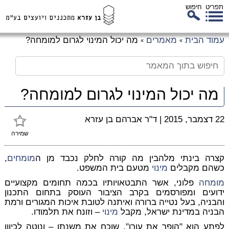
תפריט
חיפוש
לג
עמוד הבית
מאמרים
מה יכול המינוי לגרום למומחה?
»
»
כן
זי
מה יכול המינוי לגרום למומחה?
22 דצמבר, 2015
|
ד"ר אברהם בן עזרא
שמירה
קצרה בינתי מלהבין מה קורה לחלק נכבד מן ה
מומחים
,
כשהם מקבלים
מינוי
מטעם בית המשפט.
מומחה
פלוני, אשר התבטאויותיו בכמה תחומים מקצועיים
ידועים ומפורסמים בקרב הציבור העוסק בתחום התכנון
והבניה, בעל נטייה ברורה ואיתנה לטובת איכות המגורים ורמת
הבניה במדינת ישראל, מקבל
מינוי
– וזונח את תלמודו.
לפתע הוא "הופך את עורו", שוכח את משנתו – ונוטה לכיוון