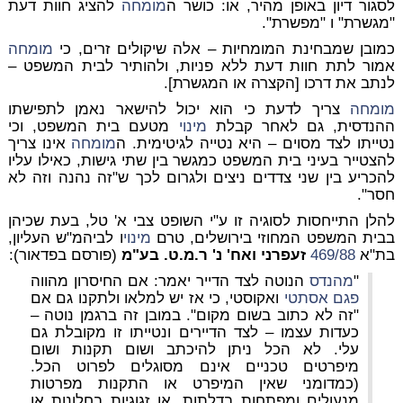
לסגור דיון באופן מהיר, או: כושר ה
מומחה
להציג חוות דעת
"מגשרת" ו "מפשרת".
כמובן שמבחינת המומחיות – אלה שיקולים זרים, כי
מומחה
אמור לתת חוות דעת ללא פניות, ולהותיר לבית המשפט –
לנתב את דרכו [הקצרה או המגשרת].
מומחה
צריך לדעת כי הוא יכול להישאר נאמן לתפישתו
ההנדסית, גם לאחר קבלת
מינוי
מטעם בית המשפט, וכי
נטייתו לצד מסוים – היא נטייה לגיטימית. ה
מומחה
אינו צריך
להצטייר בעיני בית המשפט כמגשר בין שתי גישות, כאילו עליו
להכריע בין שני צדדים ניצים ולגרום לכך ש"זה נהנה וזה לא
חסר".
להלן התייחסות לסוגיה זו ע"י השופט צבי א' טל, בעת שכיהן
בבית המשפט המחוזי בירושלים, טרם
מינוי
ו לביהמ"ש העליון,
בת"א
469/88
זעפרני ואח' נ' ר.מ.ט. בע"מ
(פורסם בפדאור):
"
מהנדס
הנוטה לצד הדייר יאמר: אם החיסרון מהווה
פגם אסתטי
ואקוסטי, כי אז יש למלאו ולתקנו גם אם
"זה לא כתוב בשום מקום". במובן זה ברגמן נוטה –
כעדות עצמו – לצד הדיירים ונטייתו זו מקובלת גם
עלי. לא הכל ניתן להיכתב ושום תקנות ושום
מיפרטים טכניים אינם מסוגלים לפרוט הכל.
(כמדומני שאין המיפרט או התקנות מפרטות
מנעולים ומפתחות בדלתות, או זגוגיות בחלונות או