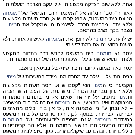
אחר, ללא שום הצדקה מקצועית; אולי עקב הצדקה תועלתית.
לאור ה"קסם" הנלווה אל "המעמד הרם והנישא" של "
מומחה
מטעם בית המשפט", שהוא קסם שווא, חסר תשתית מקצועית
וללא יתרון מבחינת הכרה, לפעמים מי שמקבל את ה
מינוי
–
נשבה בכך ומגיב בהתאם.
יש לדעת כי ה
מינוי
לא הופך את ה
מומחה
לאישיות אחרת, ולא
משנה כהוא זה את רמת ידיעותיו.
ינסה נא
מומחה
בית המשפט לחדש דבר בתחום המקצוע
ולפתח נושא שישפיע על האיכות והרמה של תחום מומחיותו.
ינסה נא הממונה לחבר חיבור שיתקבל בביטאון נחשב.
בניסיונות אלו – יגלה עד מהרה מהי מידת החשיבות של
מינוי
ו.
הקביעה כי ה
מינוי
הוא "קסם שווא, חסר תשתית מקצועית
וללא יתרון מבחינת הכרה", מושתתת על העובדה שההכרה
וה
מינוי
ניתנים על ידי גוף שאינו אקדמי בתחום המומחיות
המבוקשת ואינו מקצועי; אותו
מומחה
עם "הילת בית המשפט"
– לא נבחן ע"י מי שממנה אותו, כי אין בידיו כלים מתאימים
לבחינה ולבחירה, ובנוסף לכך, הקריטריונים של בית המשפט
בהעדפת
מומחים
אינם חופפים לידיעותיהם של ה
מומחים
ולמידת התעמקותם בנושאי המומחיות, אלא הם קריטריונים
כוללים יותר, ובהם גם שיקולים זרים, כגון, סיוע לבית המשפט