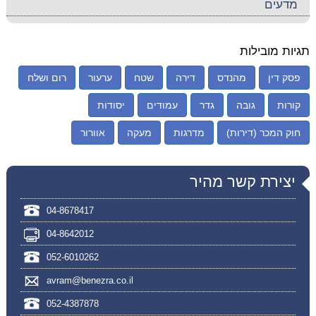
מדעים
תגיות מובילות
פסק דין
מהנדס
דירה
שטח
ערעור
רום ושלח
קורות
גובה
גדר
עמודים
יסודות
חוק המכר (דירות)
מדרגות
מעקה
אוורור
יצירת קשר מהיר
04-8678417
04-8642012
052-6010262
avram@benezra.co.il
052-4387878