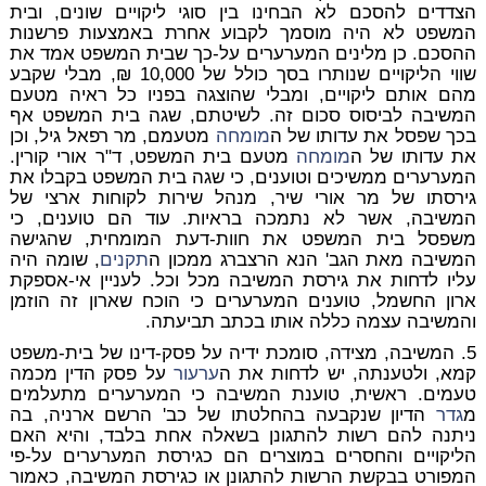
הצדדים להסכם לא הבחינו בין סוגי ליקויים שונים, ובית
המשפט לא היה מוסמך לקבוע אחרת באמצעות פרשנות
ההסכם. כן מלינים המערערים על-כך שבית המשפט אמד את
שווי הליקויים שנותרו בסך כולל של 10,000 ₪, מבלי שקבע
מהם אותם ליקויים, ומבלי שהוצגה בפניו כל ראיה מטעם
המשיבה לביסוס סכום זה. לשיטתם, שגה בית המשפט אף
בכך שפסל את עדותו של ה
מומחה
מטעמם, מר רפאל גיל, וכן
את עדותו של ה
מומחה
מטעם בית המשפט, ד"ר אורי קורין.
המערערים ממשיכים וטוענים, כי שגה בית המשפט בקבלו את
גירסתו של מר אורי שיר, מנהל שירות לקוחות ארצי של
המשיבה, אשר לא נתמכה בראיות. עוד הם טוענים, כי
משפסל בית המשפט את חוות-דעת המומחית, שהגישה
המשיבה מאת הגב' הנא הרצברג ממכון ה
תקנים
, שומה היה
עליו לדחות את גירסת המשיבה מכל וכל. לעניין אי-אספקת
ארון החשמל, טוענים המערערים כי הוכח שארון זה הוזמן
והמשיבה עצמה כללה אותו בכתב תביעתה.
5. המשיבה, מצידה, סומכת ידיה על פסק-דינו של בית-משפט
קמא, ולטענתה, יש לדחות את ה
ערעור
על פסק הדין מכמה
טעמים. ראשית, טוענת המשיבה כי המערערים מתעלמים
מ
גדר
הדיון שנקבעה בהחלטתו של כב' הרשם ארניה, בה
ניתנה להם רשות להתגונן בשאלה אחת בלבד, והיא האם
הליקויים והחסרים במוצרים הם כגירסת המערערים על-פי
המפורט בבקשת הרשות להתגונן או כגירסת המשיבה, כאמור