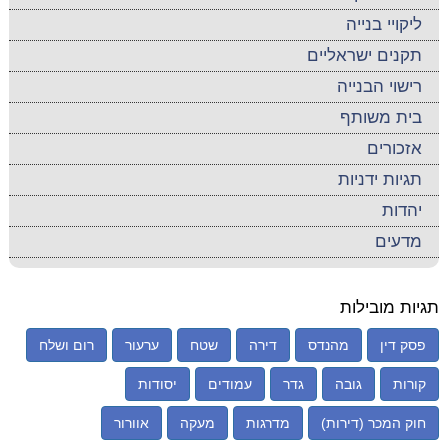
ליקויי בנייה
תקנים ישראליים
רישוי הבנייה
בית משותף
אזכורים
תגיות ידניות
יהדות
מדעים
תגיות מובילות
פסק דין
מהנדס
דירה
שטח
ערעור
רום ושלח
קורות
גובה
גדר
עמודים
יסודות
חוק המכר (דירות)
מדרגות
מעקה
אוורור