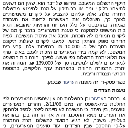
היקף התשלום המעוכב. פירושו של דבר הוא, שאין הם רשאים
להיאחז בליקוי זניח או בר-תיקון על-מנת להימנע מתשלום
היתרה כולה, אלא עליהם להצביע על ליקויים משמעותיים
לצורך כך, השוללים את האפשרות לראות את העבודה
כגמורה. בהתבסס על כלל העדויות והראיות שהובאו, הגיע
בית המשפט למסקנה כי טענת המערערים בדבר קיומם של
ליקויים חמורים לא הוכחה, וקיבל את גירסת המשיבה, לפיה
הריהוט סופק והותקן כראוי, למעט ליקויים שעלות תיקונם
מוערכת בסך של כ- 10,000 ₪. בנסיבות אלה, קבע בית
המשפט, לא קמה בידי המערערים הזכות לעכב באופן גורף
את מלוא יתרת התשלום כפי שעשו. לפיכך, הורה בית המשפט
למערערים לשלם למשיבה סך של 139,000 ₪, המהווה את
יתרת התמורה החוזית בהפחתת ערך הליקויים, בתוספת
הפרשי הצמדה וריבית.
כנגד פסק-דין זה מופנה ה
ערעור
שבכאן.
טענות הצדדים
4. בכתב ה
ערעור
וכן בהשלמת הטיעון שהגישו המערערים לפי
החלטת בית-משפט זה מיום 2/11/06, חוזרים המערערים
וטוענים, בין היתר, כי המשיבה לא סיימה לייצר, לספק ולהתקין
את הפריטים נשוא ההסכם, והיא אף הודתה בכך בהודאת
בעל-דין. משכך, לא הגיע המועד לתשלום יתרת התמורה
על-פי ההסכם שבין הצדדים. עוד טוענים המערערים, כי