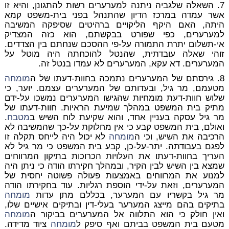
7. השאלה שלגביה ניתנה למערערים רשות להתגונן, והיא זו
אשר עמדה במרכז הדיון שהתנהל בפני בית-משפט קמא
היתה, האם היקף הליקויים ברהיטים שסיפקה המשיבה
למערערים, כפי שפורט בבקשתם, הוא כזה המצדיק
אי-תשלום יתרת התמורה על-פי ההסכם שנחתם בין הצדדים.
זוהי שאלה עובדתית, שהנטל להוכחתה היה מוטל על
המערערים. דא עקא, המערערים לא עמדו בנטל זה.
8. גירסתם של המערערים נתמכה בחוות-דעתו של ה
מומחה
מטעמם, מר גיל, ובעדותם של המערערים עצמם. יוער, כי
שלוש חוות-דעת מומחיות שהגישו המערערים נמשכו על-ידם
מתיק בית המשפט במהלך שמיעת הראיות. חוות-דעתו של
מר גיל עסקה בעניין אחד, והוא שקיעת לוח השיש ב
מטבח
.
ואולם, בית המשפט קבע כי אין מחלוקת על-כך שהמשיבה לא
הרכיבה את השיש, וכי ה
מומחה
לא יכול היה לייחס תקלה זו
לפגם בעבודתה. יתר-על-כן, קבע בית המשפט כי מר גיל לא
העריך בחוות-דעתו את העלויות הכרוכות בתיקון המרווחים
שמצא בין השיש לבין הקיר, ובמהלך חקירתו הודה כי ניתן היה
למנוע את המרווחים באמצעות פעולה פשוטה יחסית של
המערערים, וזאת על-ידי הוספת רגליות. עוד בחקירתו הודה
מר גיל בקשריו עם המערער, בכללם מתן עדות
מומחה
בתיקים בהם מייצג המערער בעלי-דין ובתיקים אישיים שלו,
ואין חולק כי הוא התלווה אל המערערים בביקור ה
מומחה
מטעם בית המשפט בביתם ואף סיפק ל
מומחה
ציוד מדידה.