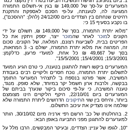
1. ביום 15/5/01 הגישה המשיבה תביעה בסדר דין מקוצר כנגד
המערערים על-סך של 149,000 ₪ בגין אי-תשלום התמורה
המגיעה לה, לטענתה, על-פי הסכם לאספקת והתקנת
רהיטים שנחתם בין הצדדים ביום 24/12/00 (להלן: "ההסכם"),
בו נקבע בסעיף 15 כי:
"מלוא יתרת התמורה, בסך של 149,000 ₪, תשולם על ידי
הקונים ל
מוכר
לאחר שה
מוכר
ייצר, יספק ויתקין את כל
הפריטים בבית, לשביעות רצונם, המלאה, של הקונים. סכום
זה, המהווה את מלוא יתרת התמורה, ישולם ב- 3 המחאות,
בסך של 49,667 ₪ כל אחת, למועדי פרעון, כדלקמן:
15/3/2001; 15/4/2001; 15/5/2001".
המערערים ביקשו רשות להתגונן בטענה, כי טרם הגיע המועד
לתשלום יתרת התמורה, נוכח חסרים וליקויים רבים בעבודת
המשיבה, אשר פורטו בנספח ב' לתצהיר המערער התומך
בבקשה, ולרבות ארון חשמל יקר במיוחד, שלא סופק. מנגד,
טענה המשיבה, כי על-פי סיכום ביקור שנערך בביתם של
המערערים ביום 22/10/01, היקף הליקויים הינו מצומצם
ביותר, והיחס בין שווי ה
תיקונים
הדרושים ליתרת התמורה שלא
שולמה אינו מצדיק את עיכוב התשלום.
2. בהחלטתו של כב' הרשם רפי ארניה מיום 30/10/02, הותר
למערערים להתגונן מפני התביעה באופן הבא:
"10. לגופו של עניין: הצדדים, ובעיקר המבקשים, הרבו מלל על