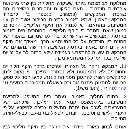
מחלוקת מצומצמת ביותר שעיקרה מחלוקת בין שתי גירסאות
עובדתיות סותרות - האם הליקויים והחוסרים במוצרים הם
כגרסת המבקשים (כמפורט בנספח ב' לתצהיר
המבקש+הארון), שמא כאמור בסיכום הביקור אשר הוכן ע"י
המשיבה. בהתאם, יש לכמת את היקף הליקויים החסרים.
כמובן שאם יסתבר כי היקף הליקויים והחוסרים הינו כאמור
בגירסת המבקשים – הרי שייתכן בהחלט שמדובר בהפרה של
החוזה בין הצדדים על כל המשתמע מכך. מאידך אם היקף
הליקויים הינו כאמור בגירסת המשיבה הרי שהתנהגותם של
המבקשים עשויה להתפרש כעמידה שלא בתום לב על זכויות
של מה בכך, על כל המשתמע מכך.
11. המבקש נחקר על תצהירו, וגירסתו בדבר היקף הליקויים
והחוסרים לא נתמוטטה ולא נסתרה. לפיכך יש מקום ליתן
למבקשים רשות להתגונן מפני ה
תובע
נה. למען הסר כל ספק,
הרשות להתגונן ניתנת אך ורק בשאלה המפורטת בסעיף 10
ל
החלטה
זו". (ראו: מש/1).
3. בתום ההליך, כאמור, נעתר בית המשפט לתביעת
המשיבה. בית-משפט קמא עמד על-כך, שזכותם של
המערערים לעכב את יתרת התשלום צריכה להיקבע על-פי
היקף הליקויים וטיבם. חובתם לפעול בתום-לב, כבעלי-חוזה,
מחייבת
אותם לבחון באורח מידתי את הזיקה בין היקף הליקוי לבין