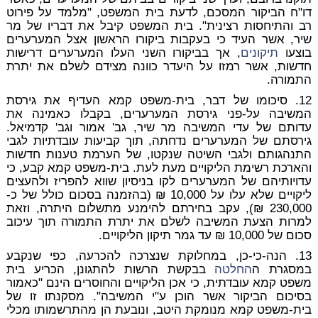
דו"ח הביקור המסכם, לדעת בית המשפט, "מלמד על פירוט
רב והתיחסות רצינית". בית המשפט קיבל את דבריו של מר
שיר, אשר העיד כי בעקבות ביקורו הראשון אצל המערערים
בוצעו
תיקונים
, אך בביקורו השני העלו המערערים דרישות
חדשות, אשר רמזו על היעדר כוונה מצידם לשלם את יתרת
התמורה.
12. סיכומו של דבר, בית-משפט קמא העדיף את גירסת
המשיבה על-פני גירסת המערערים, בקבלו כאמינה את
עדותם של עדי המשיבה מר שיר, גב' אמור וגב' קדמיאל.
גירסתם של המערערים נדחתה, תוך קביעות עובדתיות לגבי
התנהגותם ולגבי השיטה שנקטו, של הערמת טענות חדשות
והארכת רשימת הליקויים מעת לעת. בית-משפט קמא קבע, כי
עדויותיהם של המערערים לקו בניסיון שווא להפריז ולהעצים
ליקויים שלא עלו על 10,000 ₪ (בהזמנה בסכום כולל של כ-
230,000 ₪), עקב בחירתם להימנע מתשלום היתרה, וזאת
למרות הצעת המשיבה לשלם את יתרת התמורה תוך עיכוב
סכום של 10,000 ₪ עד גמר תיקון הליקויים.
13. הנה-כי-כן, במחלוקת שנצרכה להכרעה, כפי שנקבע
במסגרת ה
החלטה
בבקשת הרשות להתגונן, הכריע בית
משפט קמא עובדתית, כי אכן הליקויים והחוסרים הינם "כאמור
בסיכום הביקור אשר הוכן ע"י המשיבה". מסקנתו זו של
בית-משפט קמא מנומקת היטב, ונובעת הן מהתרשמותו מכלי