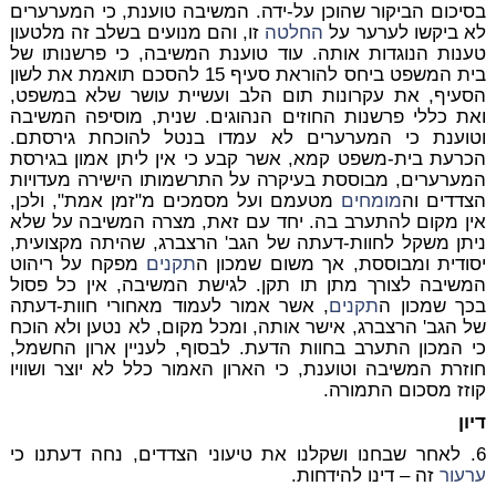
בסיכום הביקור שהוכן על-ידה. המשיבה טוענת, כי המערערים
לא ביקשו לערער על
החלטה
זו, והם מנועים בשלב זה מלטעון
טענות הנוגדות אותה. עוד טוענת המשיבה, כי פרשנותו של
בית המשפט ביחס להוראת סעיף 15 להסכם תואמת את לשון
הסעיף, את עקרונות תום הלב ועשיית עושר שלא במשפט,
ואת כללי פרשנות החוזים הנהוגים. שנית, מוסיפה המשיבה
וטוענת כי המערערים לא עמדו בנטל להוכחת גירסתם.
הכרעת בית-משפט קמא, אשר קבע כי אין ליתן אמון בגירסת
המערערים, מבוססת בעיקרה על התרשמותו הישירה מעדויות
הצדדים וה
מומחים
מטעמם ועל מסמכים מ"זמן אמת", ולכן,
אין מקום להתערב בה. יחד עם זאת, מצרה המשיבה על שלא
ניתן משקל לחוות-דעתה של הגב' הרצברג, שהיתה מקצועית,
יסודית ומבוססת, אך משום שמכון ה
תקנים
מפקח על ריהוט
המשיבה לצורך מתן תו תקן. לגישת המשיבה, אין כל פסול
בכך שמכון ה
תקנים
, אשר אמור לעמוד מאחורי חוות-דעתה
של הגב' הרצברג, אישר אותה, ומכל מקום, לא נטען ולא הוכח
כי המכון התערב בחוות הדעת. לבסוף, לעניין ארון החשמל,
חוזרת המשיבה וטוענת, כי הארון האמור כלל לא יוצר ושוויו
קוזז מסכום התמורה.
דיון
6. לאחר שבחנו ושקלנו את טיעוני הצדדים, נחה דעתנו כי
ערעור
זה – דינו להידחות.