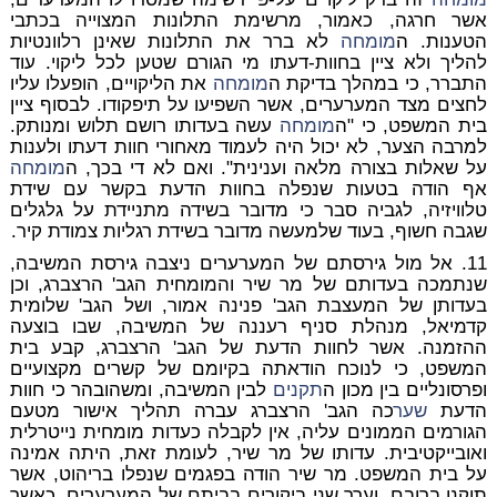
אשר חרגה, כאמור, מרשימת התלונות המצוייה בכתבי
הטענות. ה
מומחה
לא ברר את התלונות שאינן רלוונטיות
להליך ולא ציין בחוות-דעתו מי הגורם שטען לכל ליקוי. עוד
התברר, כי במהלך בדיקת ה
מומחה
את הליקויים, הופעלו עליו
לחצים מצד המערערים, אשר השפיעו על תיפקודו. לבסוף ציין
בית המשפט, כי "ה
מומחה
עשה בעדותו רושם תלוש ומנותק.
למרבה הצער, לא יכול היה לעמוד מאחורי חוות דעתו ולענות
על שאלות בצורה מלאה וענינית". ואם לא די בכך, ה
מומחה
אף הודה בטעות שנפלה בחוות הדעת בקשר עם שידת
טלוויזיה, לגביה סבר כי מדובר בשידה מתניידת על גלגלים
שגבה חשוף, בעוד שלמעשה מדובר בשידת רגליות צמודת קיר.
11. אל מול גירסתם של המערערים ניצבה גירסת המשיבה,
שנתמכה בעדותם של מר שיר והמומחית הגב' הרצברג, וכן
בעדותן של המעצבת הגב' פנינה אמור, ושל הגב' שלומית
קדמיאל, מנהלת סניף רעננה של המשיבה, שבו בוצעה
ההזמנה. אשר לחוות הדעת של הגב' הרצברג, קבע בית
המשפט, כי לנוכח הודאתה בקיומם של קשרים מקצועיים
ופרסונליים בין מכון ה
תקנים
לבין המשיבה, ומשהובהר כי חוות
הדעת
שער
כה הגב' הרצברג עברה תהליך אישור מטעם
הגורמים הממונים עליה, אין לקבלה כעדות מומחית נייטרלית
ואובייקטיבית. עדותו של מר שיר, לעומת זאת, היתה אמינה
על בית המשפט. מר שיר הודה בפגמים שנפלו בריהוט, אשר
תוקנו ברובם, וערך שני ביקורים בביתם של המערערים, כאשר