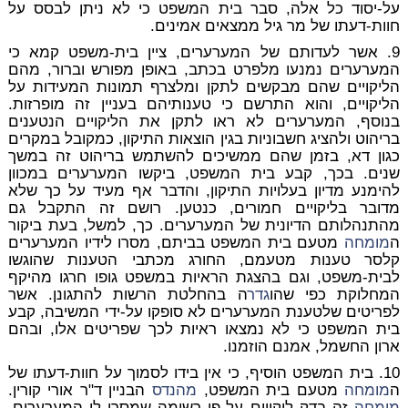
על-יסוד כל אלה, סבר בית המשפט כי לא ניתן לבסס על
חוות-דעתו של מר גיל ממצאים אמינים.
9. אשר לעדותם של המערערים, ציין בית-משפט קמא כי
המערערים נמנעו מלפרט בכתב, באופן מפורש וברור, מהם
הליקויים שהם מבקשים לתקן ומלצרף תמונות המעידות על
הליקויים, והוא התרשם כי טענותיהם בעניין זה מופרזות.
בנוסף, המערערים לא ראו לתקן את הליקויים הנטענים
בריהוט ולהציג חשבוניות בגין הוצאות התיקון, כמקובל במקרים
כגון דא, בזמן שהם ממשיכים להשתמש בריהוט זה במשך
שנים. בכך, קבע בית המשפט, ביקשו המערערים במכוון
להימנע מדיון בעלויות התיקון, והדבר אף מעיד על כך שלא
מדובר בליקויים חמורים, כנטען. רושם זה התקבל גם
מהתנהלותם הדיונית של המערערים. כך, למשל, בעת ביקור
ה
מומחה
מטעם בית המשפט בביתם, מסרו לידיו המערערים
קלסר טענות מטעמם, החורג מכתבי הטענות שהוגשו
לבית-משפט, וגם בהצגת הראיות במשפט גופו חרגו מהיקף
המחלוקת כפי שהו
גדר
ה בהחלטת הרשות להתגונן. אשר
לפריטים שלטענת המערערים לא סופקו על-ידי המשיבה, קבע
בית המשפט כי לא נמצאו ראיות לכך שפריטים אלו, ובהם
ארון החשמל, אמנם הוזמנו.
10. בית המשפט הוסיף, כי אין בידו לסמוך על חוות-דעתו של
ה
מומחה
מטעם בית המשפט,
מהנדס
הבניין ד"ר אורי קורין.
מומחה
זה בדק ליקויים על-פי רשימה שמסרו לו המערערים,