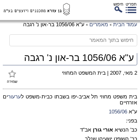
תפריט
חיפוש
לג
עמוד הבית
מאמרים
ע"א 1056/06 בר-און נ' רגבה
»
»
כן
זי
ע"א 1056/06 בר-און נ' רגבה
2 מאי, 2007
|
בית המשפט המחוזי
שמירה
בית משפט מחוזי תל אביב-יפו בשבתו כבית-משפט ל
ערעור
ים
אזרחיים
ע"א
1056/06
בפני:
כב' הנשיא
אורי גורן
אב"ד
כב' השופט ישעיהו שנלר