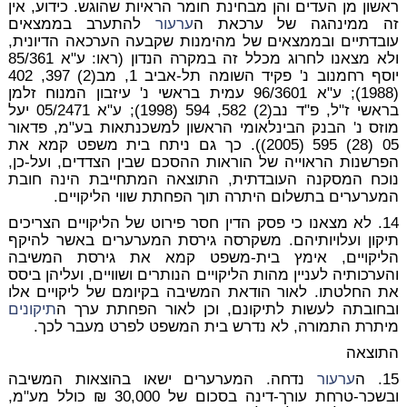
ראשון מן העדים והן מבחינת חומר הראיות שהוגש. כידוע, אין
זה ממינהגה של ערכאת ה
ערעור
להתערב בממצאים
עובדתיים ובממצאים של מהימנות שקבעה הערכאה הדיונית,
ולא מצאנו לחרוג מכלל זה במקרה הנדון (ראו: ע"א 85/361
יוסף רחמנוב נ' פקיד השומה תל-אביב 1, מב(2) 397, 402
(1988); ע"א 96/3601 עמית בראשי נ' עיזבון המנוח זלמן
בראשי ז"ל, פ"ד נב(2) 582, 594 (1998); ע"א 05/2471 יעל
מוזס נ' הבנק הבינלאומי הראשון למשכנתאות בע"מ, פדאור
05 (28) 595 (2005)). כך גם ניתח בית משפט קמא את
הפרשנות הראוייה של הוראות ההסכם שבין הצדדים, ועל-כן,
נוכח המסקנה העובדתית, התוצאה המתחייבת הינה חובת
המערערים בתשלום היתרה תוך הפחתת שווי הליקויים.
14. לא מצאנו כי פסק הדין חסר פירוט של הליקויים הצריכים
תיקון ועלויותיהם. משקרסה גירסת המערערים באשר להיקף
הליקויים, אימץ בית-משפט קמא את גירסת המשיבה
והערכותיה לעניין מהות הליקויים הנותרים ושוויים, ועליהן ביסס
את החלטתו. לאור הודאת המשיבה בקיומם של ליקויים אלו
ובחובתה לעשות לתיקונם, וכן לאור הפחתת ערך ה
תיקונים
מיתרת התמורה, לא נדרש בית המשפט לפרט מעבר לכך.
התוצאה
15. ה
ערעור
נדחה. המערערים ישאו בהוצאות המשיבה
ובשכר-טרחת עורך-דינה בסכום של 30,000 ₪ כולל מע"מ,