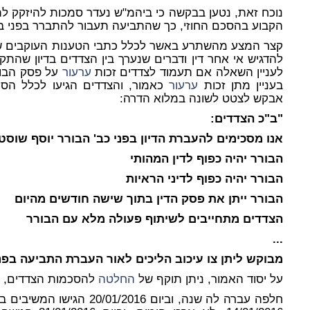
נוכח זאת, נטען בבקשה כי ביהמ"ש נעדר סמכות להיזקק לת
הקבוע בהסכם החוזי, כך שהתביעה תעבור להתברר בפני ב
קצר המצע מהשתרע באשר לכלל כתבי הטענות העוקבים שהוגש
לעניין השאלה אם תעמוד לצדדים זכות
ערעור
על פסק הבור
בעניין מתן זכות
ערעור
כאמור, והצדדים הגיעו לכלל הסכ
אבקש לצטט לשונה במלוא הדרה:
"ב"כ הצדדים:
אנו מסכימים להעברת הדיון בפני כב' הבורר יוסף שוסט
הבורר יהיה כפוף לדין המהותי
הבורר יהיה כפוף לדיני הראיות
הבורר ייתן את פסק הדין בתוך שישה חודשים מהיום
הצדדים מתחייבים לשיתוף פעולה מלא עם הבורר
...
מבוקש ליתן צו עיכוב הליכים לאור העברת התביעה בפנ
על יסוד האמור, ניתן תוקף של
החלטה
להסכמות הצדדים, כמ
חלפה עברה לה שנה, וביום 016