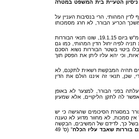
ניסיון הטעיית בית המשפט במטרה
לדין המהותי, הרי בנסיבות העניין על
משכך הכריע הבורר, לא חרג מסמכותו
המשיבים הרחיבו יריעת טיעונם, וציינו כי בדיון שנערך בביהמ"ש ביום 19.1.15, שונו תנאי הבוררות
ניה לפיה יחול הדין המהותי, כמו גם
ו ביטוי בשטר הבוררות נשוא הסכם
יות, וכי יהא עליו ליתן את הפסק תוך
קויים תהיה המבקשת רשאית לתקנם, לא
, שכן, תנאי זה איננו הולם את הדין
עלתה בפני הבורר, למצער לא באופן
שר לה לתקן הליקויים, אלא שמעיון
רר במסגרת הסיכומים שהגישה כי יש
 אין סמכות, לא מחוור מדוע לא טענה
 בשל כך, לדידם של המשיבים, הבקשה
ם בוררות שאבד עליו הכלח
" (ס' 49