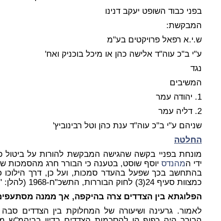
בפני כבוד השופט יעקב דנינו
המבקשת:
ש.י.א רפאל פרויקטים בע"מ
ע"י ב"כ עוה"ד אלישה כהן או מיכל בוכניק ואח'
נגד
המשיבים
1. יהודה עמר
2. דליה עמר
שניהם ע"י ב"כ עוה"ד ענת כהן וטל רבינוביץ'
החלטה
ידי ה
מהנדס
יוסף שוסט, בטענה כי הבורר חרג מהסמכות שהוק
בהתחשב בכך שפעל בהעדר סמכות, ועל כן, דרך הילוכו 
כמצוות סעיף 24(3) לחוק הבוררות, התשכ"ח-1968 (להלן: "חוק הבוררות").
הפלוגתא בין הצדדים צרה בהיקפה, אך ממנה מסתעפים
לאמור. גרעינה ושיעורה של המחלוקת בין הצדדים ס