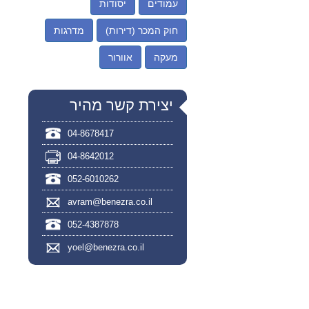
עמודים
יסודות
חוק המכר (דירות)
מדרגות
מעקה
אוורור
יצירת קשר מהיר
04-8678417
04-8642012
052-6010262
avram@benezra.co.il
052-4387878
yoel@benezra.co.il