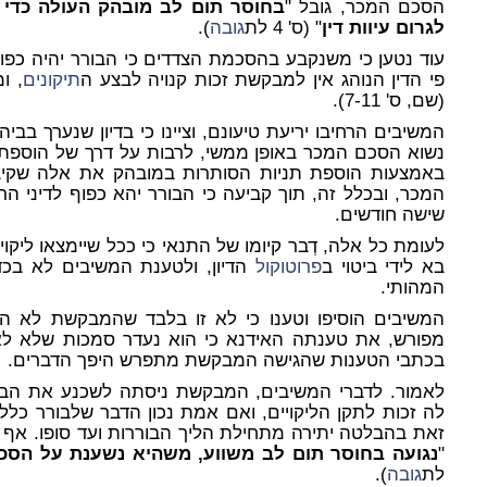
הסכם המכר, גובל "
בחוסר תום לב מובהק העולה כדי 
לגרום עיוות דין
" (ס' 4 לת
גובה
).
עוד נטען כי משנקבע בהסכמת הצדדים כי הבורר יהיה כפוף 
פי הדין הנוהג אין למבקשת זכות קנויה לבצע ה
תיקונים
, ו
(שם, ס' 7-11).
נשוא הסכם המכר באופן ממשי, לרבות על דרך של הוספת ת
באמצעות הוספת תניות הסותרות במובהק את אלה שקיבל
המכר, ובכלל זה, תוך קביעה כי הבורר יהא כפוף לדיני הרא
שישה חודשים.
לעומת כל אלה, דְבר קיומו של התנאי כי ככל שיימצאו לי
בא לידי ביטוי ב
פרוטוקול
הדיון, ולטענת המשיבים לא בכדי
המהותי.
המשיבים הוסיפו וטענו כי לא זו בלבד שהמבקשת לא ה
מפורש, את טענתה האידנא כי הוא נעדר סמכות שלא לאפ
בכתבי הטענות שהגישה המבקשת מתפרש היפך הדברים.
לאמור. לדברי המשיבים, המבקשת ניסתה לשכנע את הבו
לה זכות לתקן הליקויים, ואם אמת נכון הדבר שלבורר כלל
זאת בהבלטה יתירה מתחילת הליך הבוררות ועד סופו. אף
"
נגועה בחוסר תום לב משווע, משהיא נשענת על הסכ
לת
גובה
).