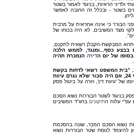
תי ולדיני הראיות, בניגוד לאמור בשטר
ים בשטר - ובכלל זה החובה לאפשר
יהן.
י הבורר כי אינה אחראית על מרבית
 לקוי מצד המשיבים, לא היה בכוחו של
ם
".
ם, תהא המבקשת-הקבלן רשאית לתקנם,
 בבצע כסף...ומנגד, לממש הלכה
סופו של יום ה
דירה
הנמכרת תהיה
"בית המשפט רשאי לדחות בקשת
ביטול על אף קיומה של אחת העילות האמורות בסעיף 24, אם היה סבור שלא נגרם עיוות
ו של 'עיוות דין', ויורה על ביטול פסק
 הפסק בניגוד לשטר הבוררות נשוא הסכם
 עפ"י עלות ה
תיקונים
בחוו"ד המשיבים
ות נשוא הסכם המכר, שוּנה בהסכמת
יון להיצמד לנוסח שטר הבוררות נשוא