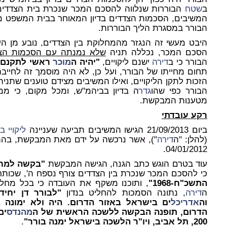
ב
שטח
הבוררות שנלווה להסכם המכר שנכרת בית הצדדים
המשיבים, הסכמות הצדדים בדיון המאוחר בבית המשפט מה
הבורר במסגרת הליך הבוררות.
היבט מעשי זה הנגזר מהמחלוקת בין הצדדים, נובע מן ה
הסכם המכר, נכללה תניה
שלא נמנתה עם הסכמות הצדד
הבורר כי ב
דירה
ישנם ליקויים,
"יהיה ה
מוכר
ראשי לתקנם"
תחום מחייתו של הבורר, ועל כן, לא היה מוסמך זה לחייב
הזכות לתקן הליקויים, ואילו המשיבים מצידם טוענים שתניה
הבורר כפי שהו
גדר
ה בדיון בביהמ"ש, ומכל מקום, כי ממ
מטענות המבקשת.
רקע עובדתי
ביום 21/09/2013 הגישו המשיבים תביעה שעניינה
ליקויי ב
(להלן: "ה
דירה
"), אשר נרכשה על ידם מאת המבקשת, בהת
04/01/2012.
עוד בטרם הוגש כתב הגנה, הגישה המבקשת
"בקשה למחי
כי להסכם המכר שנכרת בין הצדדים צורף נספח ה', שכות
התשכ"ח-1968"
, ותוכנו משקף את העובדה כי בכל מחלו
ה
דירה
, נתונה הסמכות להחליט בנדון
"לבורר דן יחיד
וה
אדריכל
ים בישראל באזור הדרום. היה ולא ימונה 
הדרום, תופנה הבקשה ללשכה הראשית של ה
מהנדס
ים
200, תל אביב, ויו"ר הלשכה בישראל ימנה בורר"
.