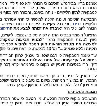
אומנם בדיון בביהמ"ש הוסכם כי הבורר יהא כפוף לדין המהו
הבוררות נשוא הסכם המכר, ואולם, לבד מכך יתר התנא
למבקשת לתקן הליקויים - נותרו בעינם, והבורר היה כפוף אל
המבקשת הוסיפה וטענה הלכה למעשה כי חרף עמדתה בפנ
הליקויים ב
דירה
, וכי ככל שקיימים ליקויים הורתם בשימוש
הבורר לקבוע כי היא "
איבדה את זכותה לבצע את ה
תיקוני
הרציונל העומד בבסיס התניה לפיה מקום שנמצאו ליקויי
נעוץ לטענת המבקשת ברצון
"למנוע תביעות שמקורם
למעשה את מטרת הוראות חוק המכר ולהביא לכך כי ב
תקינה וללא פגמים..."
(ס' 13 לבקשה; כן ראה שם, ס' 59).
עוד טענה המבקשת כי הגם שלפי ס' 26(א) לחוק הבוררות,
דין
", הרי בנסיבות העניין יש מקום כי ביהמ"ש יקרא דְבר קיומ
הבורר.
עיוות הדין, לדבריה, ניבט הן במישור הדיוני, מקום בו ניתן
המכר, והן במישור המהותי, מקום בו נקבע כי הפיצוי ישולם
ובמחירון 'דקל', ולא בהתאם לעלות התיקון לקבלן עצמו.
תגובת המשיבים
המשיבים ביקשו לדחות הבקשה, מן הטעם כי שטר הבורר
הצדדים במועד הדיון בביהמ"ש. נוכח זאת, נטען כי הניס