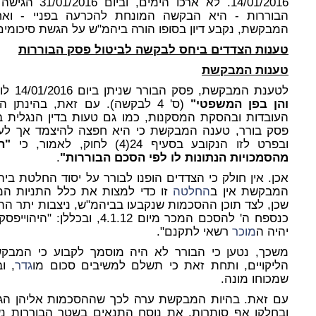
14/01/2016. לא
הבוררות - היא הבקשה המונחת להכרעה בפניי - וא
המבקשת, נקבע דיון בסופו הורה ביהמ"ש על הגשת סיכומים
טענות הצדדים ביחס לבקשה לביטול פסק הבוררות
טענות המבקשת
לטענת המבקשת, פסק הבורר שניתן ביום 14/01/2016 לוקה ב"
והן בפן המשפטי"
(ס' 4 לבקשה). עם זאת, בהינתן 
העובדות ובהסקת המסקנות, כמו גם טעות בדין הנגלית בפ
פסק בורר, טענה המבקשת כי היא חפצה להיצמד אך לעי
ובפרט לזו הנקובע בסעיף 24(4) לחוק, לאמור, כי
"ה
מהסמכויות הנתונות לו לפי הסכם הבוררות"
.
המבקשת אין ב
החלטה
זו כדי למצות את כלל התניות המ
שכן, לצד תוכן ההסכמות שנקבעו בביהמ"ש, ניצבות יתר הת
כנספח ה' להסכם המכר מיום 4.1.12, ובכללן: "היהוייפסק על ידי הבורר כי ב
יהיה ה
מוכר
רשאי לתקנם".
משכך, נטען כי הבורר לא היה מוסמך לקבוע כי המבק
הליקויים, ותחת זאת כי תשלם למשיבים סכום מו
גדר
, ו
שמכוחו מונה.
עם זאת. בהיות המבקשת ערה לכך שההסכמות אליהן הגיעו 
ובחלקן אף סותרות, את נוסח התנאים בשטר הבוררות 