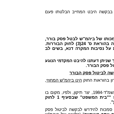
 בבקשה היבט המחייב הבלטתו פעם
כותו של ביהמ"ש לבטל פסק בורר,
ובכלל זה נידרש באופן קונקרטי לעילת הביטול הכלולה בהוראת ס' 24(3) לחוק הבוררות.
 על נסיבות המקרה דנא, בשים לב
 שניתן דעתנו להיבט המקדמי הנוגע
ל פסק הבורר.
שה לביטול פסק הבורר
ן בהוראות החוק
הינו ביהמ"ש המחוזי
,
עם זאת. ס' 79ב(ג) לחוק בתי המשפט [נוסח משולב], התשמ"ד-1984, יצר תיקון, ולפיו, מקום בו
ז
""בית המשפט" שבסעיף 1 לחוק
.
"
, קנה בימ"ש זה סמכות להידרש לבקשה לביטול פסק