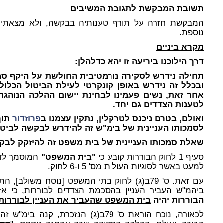
תשובת המבקשת לתגובת המשיבים
המבקשת חזרה על תורף טענותיה בבקשה, ולא מצאתי
נוספת.
מקרא ביניים
דרך הילוכנו ביריעה זו יהא כדלהלן:
תחילה נידרש לסקירה נורמטיבית החולשת על היקף סמ
אחר זאת, נשים פעמינו לבחינת יישום ההלכה הנוהגת
לטענות הצדדים גם יחד.
ואולם, בטרם ניכנס לטרקלין, נתקין עצמנו ב
פרוזדור
תוך
לסמכותו העניינית של בימ"ש זה להידרש לבקשה לביטו
שאלת סמכותו העניינית של בית משפט זה להיזקק לבק
סעיף 1 לחוק הבוררות קובע כי
"בית המשפט"
המוסמך לדו
למעט באשר לסוגיות העולות מס' 5 ו-6 לחוק.
ביהמ"ש העביר העניין בהסכמת הצדדים לבוררות, כי א
הבוררות יהיה
בית המשפט שהעביר את העניין לבוררות
לכאורה, נוכח הוראת ס' 79ב(ג) הנזכרת