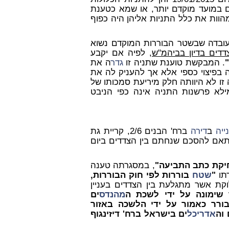
 במועד מוקדם יותר, או שמא כטענת
וות את כלל התניות אליהן היה כפוף
עובדה שבשטר הבוררות המוקדם נשוא
ים בדיון בביהמ"ש
, לפיה אם יקבע
. המבקשת טוענת שתניה זו
גדר
ה את
ה בפיצוי כספי אלא אך להעניק לה את
 זו לא היוותה חלק מיריעת סמכותו של
ילא פרשנות התניה אינה כפי הניבט
נייה
ב
דירה
ברח' הבנים 2/6, קריית גת
אם להסכם שנחתם בין הצדדים ביום
קת כתב התביעה"
, במסגרתה טענה
רתו
"
שטח
בוררות לפי חוק הבוררות,
קת אשר מתגלעת בין הצדדים בעניין
 שימונה על ידי לשכת ה
מהנדס
ים
בורר כאמור על ידי הלשכה באזור
 וה
אדריכל
ים בישראל ברח' דיזינגוף