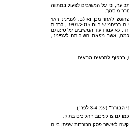
ביעה, וכי על המשיבים לפעול במתווה
ורר מוסמך.
ו לאחר מכן. ואולם, לעניינינו ראוי
להדגיש אי אחר דין ודברים שנערך בין הצדדים בדיון שהתקיים בביהמ"ש ביום 19/01/2015, לרבות
ר, לא עמדו עוד המשיבים על טענתם
מה, אשר מפאת חשיבותה לעניינינו,
, בכפוף לתנאים הבאים:
י הבורר"
(עמ' 3-4 לפרו').
ו גם צו לעיכוב ההליכים בתיק.
20/01/2 הגישו המשיבים בקשה לאישור פסק הבוררות שניתן ביום