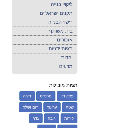
ליקויי בנייה
תקנים ישראליים
רישוי הבנייה
בית משותף
אזכורים
תגיות ידניות
יהדות
מדעים
תגיות מובילות
פסק דין
מהנדס
דירה
שטח
ערעור
רום ושלח
קורות
גובה
גדר