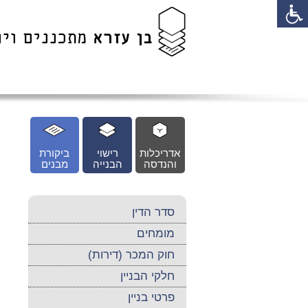
לג
כן
זי
אדריכלות
רישוי
ביקורת
והנדסה
הבנייה
מבנים
סדר הדין
מומחים
חוק המכר (דירות)
חלקי הבניין
פרטי בניין