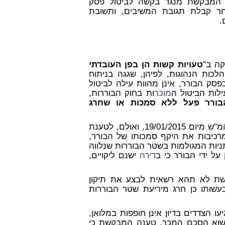
 ארכו הימים, וביום 31/01/2016 הגישה המבקשת מנגד בקשה לביטול פסק
חר קבלת תגובת המשיבים, ותשובת
.
טעויות קשות הן בפן העובדתי
ההלכות הנהוגות, לפיהן, שגגה בניתוח
סק הבורר, אינן מהוות עילה לביטול
לות הביטול ה
מוכר
ות בחוק הבוררות,
בורר פעל ללא סמכות או שחרג
אכן. אין חולק כי הצדדים הופנו לבורר על יסוד החלטת ביהמ"ש מיום 19/01/2015, ואולם, לטענת
רכיבות את היקף סמכותו של הבורר,
ניות המגולמות בשטר הבוררות שנלווה
דירה
ישנם ליקויים,
שת לא תהא רשאית לבצע את תיקון
בעשותו כן חרג מיריעת שטר הבוררות
הצדדים בדיון אינן חופפות במלואן,
נשוא הסכם המכר, טענה המבקשת כי