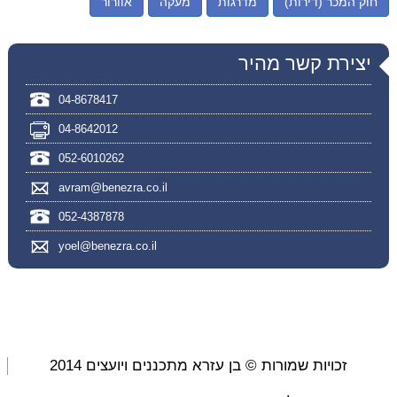
חוק המכר (דירות)
מדרגות
מעקה
אוורור
יצירת קשר מהיר
04-8678417
04-8642012
052-6010262
avram@benezra.co.il
052-4387878
yoel@benezra.co.il
זכויות שמורות © בן עזרא מתכננים ויועצים 2014