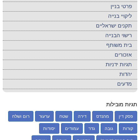
פרטי בניין
ליקויי בנייה
תקנים ישראליים
רישוי הבנייה
בית משותף
אזכורים
תגיות ידניות
יהדות
מדעים
תגיות מובילות
פסק דין
מהנדס
דירה
שטח
ערעור
רום ושלח
קורות
גובה
גדר
עמודים
יסודות