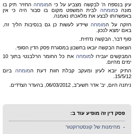
עיון בנספח ה' לבקשה מצביע על כי ה
מומחה
החזיר תיק בו
מונה כ
מומחה
לבית המשפט מקום בו סבור היה כי אין
באפשרותו לבצע את מלאכתו נאמנה.
חזקה על ה
מומחה
שיידע לעשות כן גם בנסיבות הליך זה,
באם ימצא לנכון.
סוף דבר, הבקשה נדחית.
הוצאות הבקשה יובאו בחשבון במסגרת פסק הדין הסופי.
המבקשים יעבירו ל
מומחה
את כל החומר הרלבנטי בתוך 10
ימים מהיום.
התיק יובא לעיון ומעקב קבלת חוות דעת ה
מומחה
ביום
15/5/12.
ניתנה היום, יב' אדר תשע"ב, 06/03/2012, בהעדר הצדדים.
פסק דין זה מופיע עוד ב:
-
מהימנות של קונסטרוקטור