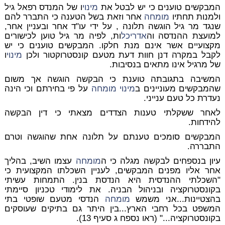
המבקשים טוענים כי יש לבטל את
מינוי
ו של המנדס רפאל גיל
ולמנות תחתיו
מומחה
אחר וזאת בשל הטענה כי התברר להם
שנגד מר גיל הוגשה תלונה , על ידי עו"ד אחר ובעניין אחר,
למועצת ההנדסה וה
אדריכל
ות, לפיה מר גיל טוען לכישורים
מקצועיים אשר אינם מנת חלקו. המבקשים טוענים כי יש
לקבל במקרה דנן חוות דעת מטעם קונסטרוקטור ולכן
מינוי
ו
של מרגיל אינו מתאים בנסיבות.
המשיבה בתגובתה טוענת כי הבקשה הוגשה אך משום
שהמבקשים מעוניינים ב
מינוי
מומחה
על פי בחירתם וכי הינה
נעדרת כל טעם ענייני.
לאחר ששקלתי טענות הצדדים מצאתי כי דין הבקשה
להידחות.
המבקשים סומכים טענתם על תלונה אחת שהוגשה וטרם
התבררה.
עיון בנספחים לבקשה מגלה כי ה
מומחה
עצמו השיב, בהליך
אחר אליו מפנים המבקשים, לעניין השכלתו המקצועית כי
"השכלתי ההנדסית היא הנדסת בנין. התמחות עשיתי
בקונסטרוקציה ובניהול הבניה. את לימודי טכניון סיימתי
בהצטיינות...אני משמש
מומחה
הנדסי מטעם שופטי בתי
המשפט בכל רחבי הארץ...בין היתר גם בתיקים שעוסקים
בקונסטרוקציה..." (ראו נספח ג סעיף 13).