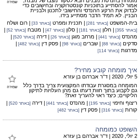
מומחה בהנדסת מבנים הבא לסקור מצבו של מבנה,
שמירה
אמור להסתייע בתוכניות קונסטרוקציה ובחישובים כדי
לבדוק את הרקע ההנדסי והחישובי לתכנון ולבניית
הבניין. לא תמיד הדבר מסתייע בידו.
בית-המשפט
| תכנית ומפרט
| רום ושלח
[באתר 281]
[באתר 33]
| חלון
| סלון
| מטבח
|
[באתר 355]
[באתר 181]
[באתר 47]
[באתר 52]
מהנדס
| מרחב מוגן
| דירה
|
[באתר 441]
[באתר 26]
[באתר 520]
סדקים
| שברים
| פסק דין
|
[באתר 88]
[באתר 98]
[באתר 482]
מדרגות
[באתר 114]
איך מומחה קובע מחיר?
5 יולי, 2020
|
ד"ר אברהם בן עזרא
המומחה במסגרת עבודתו המקצועית צריך בדרך כלל
שמירה
גם לקבוע בתוך חוות דעתו גם מהן העלויות לתיקון
הליקויים; כיצד ראוי להעריך זאת?
ריצוף וחיפוי
| מהנדס
| דירה
|
[באתר 195]
[באתר 441]
[באתר 520]
קורות
| פסק דין
[באתר 316]
[באתר 482]
השופט כמומחה
2 יולי, 2020
|
ד"ר אברהם בן עזרא