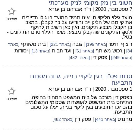
השוני בין נזק מקומי לנזק מערכתי
7 ספטמבר, 2020
|
ד"ר אברהם בן עזרא
מועד גילוי הליקויים, אינו תמיד המועד בו גילו הדיירים
שמירה
את קיומם של הליקויים והודיעו על כך לקבלן. במצב
בו הקבלן מבצע תיקונים, ואין כאן חשיבות להיקף
ולסוג התיקונים שהקבלן מבצע, מועד הגילוי טרם התיקונים -
בטל.
ריצוף וחיפוי
| גובה
| בית משותף
[באתר 195]
[באתר 221]
[באתר
| רכוש משותף
| ועד הבית
| יסודות
84]
[באתר 61]
[באתר 13]
| פסק דין
[באתר 249]
[באתר 482]
סכום פס"ד בגין ליקויי בנייה, גבוה מסכום
התביעה
1 ספטמבר, 2020
|
ד"ר אברהם בן עזרא
בפסק דין מורכב של בית המשפט המחוזי בחיפה,
שמירה
התייחס בית המשפט לאפשרות שסכומי התשלומים
בהם זכו התובעים בגין ליקויי בנייה, יעלו על סכום
התביעה.
מהנדס
| פסק דין
[באתר 441]
[באתר 482]