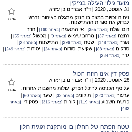
מועד גילוי העילה בנזיקין
31 אוגוסט, 2020
|
ד"ר אברהם בן עזרא
ניתוח זכויות במצב בו הנזק מתגלה באיחור ונדרש
שמירה
לבדוק את סוגיית ההתיישנות.
רום ושלח
| אי התאמה
| חדר
[באתר 355]
[באתר 160]
רחצה
| מרחב שימוש
| מכשול
|
[באתר 37]
[באתר 9]
[באתר 55]
אורך
| שטח
| התיישנות
|
[באתר 148]
[באתר 396]
[באתר 28]
סדקים
| שקיעת יסודות
| יסודות
|
[באתר 88]
[באתר 24]
[באתר 249]
גדר
[באתר 284]
פסק דין אינו חזות הכול
28 אוגוסט, 2020
|
ד"ר אברהם בן עזרא
על סף הכניסה להיכל הצדק, עולות מחשבות אחרות.
שמירה
ערעור
| תיקונים
| שער
|
[באתר 220]
[באתר 33]
[באתר 60]
פרשת השבוע
| קורות
| פסק דין
[באתר 119]
[באתר 316]
[באתר
482]
שטח הפתח של החלון בו מותקנת זגוגית חלון