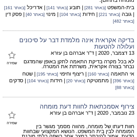
מומחה בתחום].
בית-המשפט
| תובע
| אדריכל
[באתר 281]
[באתר 141]
[באתר 161]
| גובה
| חידות
| מינוי
| פסק דין
[באתר 221]
[באתר 104]
[באתר 40]
[באתר 482]
בדיקה אקראית אינה מלמדת דבר על סיכונים
ועלולה להטעות
13 דצמבר, 2020
|
ד"ר אברהם בן עזרא
לא בכל מקרה בדיקת התאמה לתקן באופן שהמדגם
שמירה
נבחר בצורה אקראית, משרתת את המטרה.
אי התאמה
| ריצוף וחיפוי
| שטח
[באתר 160]
[באתר 195]
| מתמטיקה
| חידות
| סדקים
[באתר 396]
[באתר 20]
[באתר 104]
[באתר 88]
צירוף אסמכתאות לחוות דעת מומחה
23 נובמבר, 2020
|
ד"ר אברהם בן עזרא
שמירה
חוות דעתו של מומחה, מהווה מסמך מגשר בין
המומחה לבין בית המשפט. הנושא המקצועי שבחוות
הדעת, אמור להיכתב במצב אחר בשפה בלתי מובנת