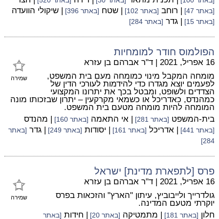
[באתר 100]
[באתר 30]
[באתר 520]
| רוחב
| שטח
| שיקולי הוועדה
[באתר 47]
[באתר 102]
[באתר 396]
| גדר
[באתר 15]
[באתר 284]
הפולמוס חודר למומחיות
16 אפריל, 2021
|
ד"ר אברהם בן עזרא
מומחה המקבל מינוי כמומחה מעם בית המשפט,
שמירה
לפעמים יוצא מגדרו כדי להידמות לעורכי הדין של
הצדדים ולשופט, ומבטל בכך את יתרונו המקצועי
כמהנדס, כאדריכל או כשמאי מקרקעין – יתרון שבזכותו מונה
המומחה להיות מומחה מטעם בית המשפט.
בית-המשפט
| אי התאמה
| מהנדס
[באתר 281]
[באתר 160]
| אדריכל
| יסודות
| גדר
[באתר 441]
[באתר 161]
[באתר 249]
[באתר
284]
פרס [לתפארת מדינת] ישראל
16 אפריל, 2021
|
ד"ר אברהם בן עזרא
גולדרייך ולייבוביץ, עיתון "הארץ" והזכאות בפרס
שמירה
יוקרתי מטעם המדינה.
חלון
| מתמטיקה
| חידות
[באתר 181]
[באתר 20]
[באתר