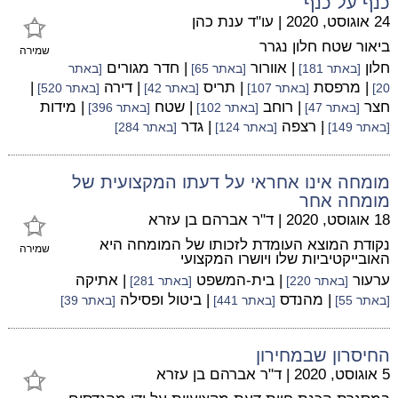
כנף על כנף
24 אוגוסט, 2020
|
עו"ד ענת כהן
ביאור שטח חלון נגרר
שמירה
חלון
| אוורור
| חדר מגורים
[באתר 181]
[באתר 65]
[באתר
| מרפסת
| תריס
| דירה
|
20]
[באתר 107]
[באתר 42]
[באתר 520]
חצר
| רוחב
| שטח
| מידות
[באתר 47]
[באתר 102]
[באתר 396]
| רצפה
| גדר
[באתר 149]
[באתר 124]
[באתר 284]
מומחה אינו אחראי על דעתו המקצועית של
מומחה אחר
18 אוגוסט, 2020
|
ד"ר אברהם בן עזרא
נקודת המוצא העומדת לזכותו של המומחה היא
שמירה
האובייקטיביות שלו ויושרו המקצועי
ערעור
| בית-המשפט
| אתיקה
[באתר 220]
[באתר 281]
| מהנדס
| ביטול ופסילה
[באתר 55]
[באתר 441]
[באתר 39]
החיסרון שבמחירון
5 אוגוסט, 2020
|
ד"ר אברהם בן עזרא