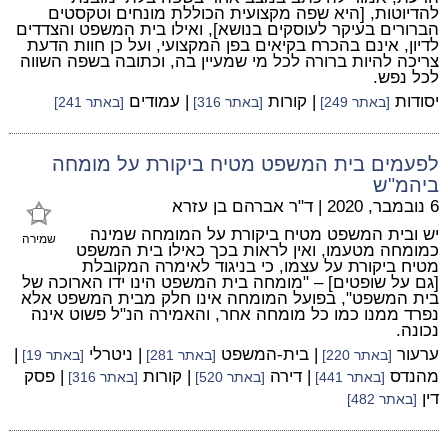
להדיוטות, [היא שפה מקצועית הכוללת מונחים וטקסטים
הברורים בעיקר לעוסקים בנושא], ואילו בית המשפט והצדדים
לדיון, אינם בהכרח בקיאים בפן המקצועי, ועל כן חוות הדעת
צריכה להיות ברורה לכל מי שמעיין בה, וכתובה בשפה השווה
לכל נפש.
יסודות
| קורות
| עמודים
[באתר 249]
[באתר 316]
[באתר 241]
לפעמים בית המשפט מטיח ביקורת על מומחה
ביהמ"ש
6 נובמבר, 2020
|
ד"ר אברהם בן עזרא
יש ובית המשפט מטיח ביקורת על המומחה שמינה
שמירה
כמומחה מטעמו, ואין לראות בכך כאילו בית המשפט
מטיח ביקורת על עצמו, כי בניגוד לאימרה המקובלת
[גם על שופטים] – "מומחה בית המשפט הינו ידו הארוכה של
בית המשפט", בפועל המומחה אינו חלק מבית המשפט אלא
נפרד ממנו כמו כל מומחה אחר, והאמירה הנ"ל פשוט אינה
נכונה.
ערעור
| בית-המשפט
| ניטרלי
|
[באתר 220]
[באתר 281]
[באתר 19]
מהנדס
| דירה
| קורות
| פסק
[באתר 441]
[באתר 520]
[באתר 316]
דין
[באתר 482]