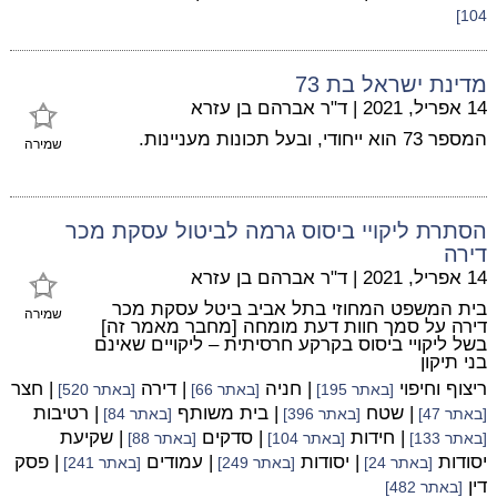
104]
מדינת ישראל בת 73
14 אפריל, 2021
|
ד"ר אברהם בן עזרא
המספר 73 הוא ייחודי, ובעל תכונות מעניינות.
שמירה
הסתרת ליקויי ביסוס גרמה לביטול עסקת מכר
דירה
14 אפריל, 2021
|
ד"ר אברהם בן עזרא
בית המשפט המחוזי בתל אביב ביטל עסקת מכר
שמירה
דירה על סמך חוות דעת מומחה [מחבר מאמר זה]
בשל ליקויי ביסוס בקרקע חרסיתית – ליקויים שאינם
בני תיקון
ריצוף וחיפוי
| חניה
| דירה
| חצר
[באתר 195]
[באתר 66]
[באתר 520]
| שטח
| בית משותף
| רטיבות
[באתר 47]
[באתר 396]
[באתר 84]
| חידות
| סדקים
| שקיעת
[באתר 133]
[באתר 104]
[באתר 88]
יסודות
| יסודות
| עמודים
| פסק
[באתר 24]
[באתר 249]
[באתר 241]
דין
[באתר 482]