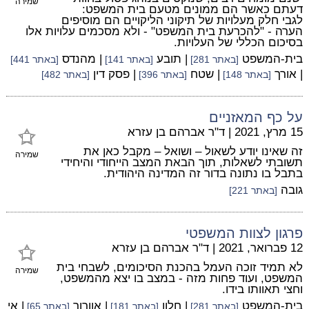
שמירה
דעתם כאשר הם ממונים מטעם בית המשפט:
לגבי חלק מעלויות של תיקוני הליקויים הם מוסיפים
הערה - "להכרעת בית המשפט" - ולא מסכמים עלויות אלו
בסיכום הכללי של העלויות.
בית-המשפט
| תובע
| מהנדס
[באתר 281]
[באתר 141]
[באתר 441]
| אורך
| שטח
| פסק דין
[באתר 148]
[באתר 396]
[באתר 482]
על כף המאזניים
15 מרץ, 2021
|
ד"ר אברהם בן עזרא
זה שאינו יודע לשאול – ושואל – מקבל כאן את
שמירה
תשובתי לשאלות, תוך הבאת המצב הייחודי והיחידי
בתבל בו נתונה בדור זה המדינה היהודית.
גובה
[באתר 221]
פרגון לצוות המשפטי
12 פברואר, 2021
|
ד"ר אברהם בן עזרא
לא תמיד זוכה העמל בהכנת הסיכומים, לשבחי בית
שמירה
המשפט, ועוד פחות מזה - במצב בו יצא מהמשפט,
וחצי תאוותו בידו.
בית-המשפט
| חלון
| אוורור
| אי
[באתר 281]
[באתר 181]
[באתר 65]