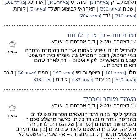
תקופת בדק
| מהנדס
| אדריכל
[באתר 24]
[באתר 441]
[באתר 161]
| שטח
| האחראי לביצוע השלד
| קורות
[באתר 396]
[באתר 5]
| גדר
[באתר 316]
[באתר 284]
תיבת נוח – כך צריך לבנות
17 דצמבר, 2020
|
ד"ר אברהם בן עזרא
להבדיל מנוח, שידע לאטום את התיבה טרם נרטבה
שמירה
במי המבול, רובם המכריע של מומחי בית המשפט
קובעים ומאשרים ליקויי איטום – רק לאחר שהם
רואים רטיבות...
חלון
| ריצוף וחיפוי
| חניה
| דירה
[באתר 181]
[באתר 195]
[באתר 66]
| רטיבות
| קורות
[באתר 520]
[באתר 133]
[באתר 316]
מעמד מיותר ומכביד
15 דצמבר, 2020
|
ד"ר אברהם בן עזרא
בתיקי ליקויי בניה ויתר הנושאים הפחות פופולריים
שמירה
בהנדסה אזרחית ובאדריכלות, כאשר מתגלע סכסוך,
ניצבים שני מומחים [לפחות] של הצדדים לדיון, זה
מול זה, ועל בית המשפט להכריע ביניהם [בין עמדותיהם
המקצועיות, שהן לרוב מנוגדות – אף שבית המשפט לא