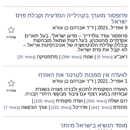
פרופסור מוערך בקהילייה המדעית וקבלת פרס
ישראל
9 אפריל, 2021
|
ד"ר אברהם בן עזרא
פרופסור עודד גולדרייך – מדען ישראלי, בעל תארים
שמירה
אקדמיים מהטכניון, בעל דעות שמאל מובהקות
ובכללן שלילת הלגיטימציה של אוניברסיטת אריאל –
לא יקבל את פרס ישראל.
ראב"ע
| שטח
| מתמטיקה
[באתר 9]
[באתר 396]
[באתר 20]
לוועדה אין סמכות לטרטר את האזרח
1 אפריל, 2021
|
ד"ר אברהם בן עזרא
הוועדה המקומית לתכנון ולבניה מצויה בשגרת
שמירה
עבודתה במגע רצוף עם ציבור מבקשי היתרי הבניה.
רום ושלח
| ועדה מקומית
|
[באתר 355]
[באתר 100]
מהנדס
| אדריכל
| עורך הבקשה
[באתר 441]
[באתר 161]
[באתר 7]
מוסד הנשיא בישראל מיותר