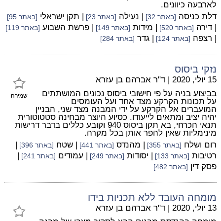
לארבעה כיוונים.
דלת כניסה
| נעילה
| תקן ישראלי
[באתר 32]
[באתר 23]
[באתר 95]
| דירה
| מידות
| פרשת השבוע
[באתר 520]
[באתר 149]
[באתר 119]
| רצפה
| גדר
[באתר 124]
[באתר 284]
נזקי ביסוס
15 יולי, 2020
|
ד"ר אברהם בן עזרא
בביצוע בניה על פי חישובי ביסוס נכונים המושתתים
שמירה
על תכונות הקרקע מצד אחד ועל העומסים
המועברים אל הקרקע על ידי המבנה מצד שני, הבניין
יהיה יציב ומתאים לייעודו. כסיוע היוצר מבחינה סטטוטורית
תנאי הכרחי, בא תקן ביסוס 940 וקובע כללים בדבר דרישות
מינימליות שאין להפר אותן בכל מקרה.
רום ושלח
| מהנדס
| שטח
|
[באתר 355]
[באתר 441]
[באתר 396]
רטיבות
| יסודות
| עמודים
|
[באתר 133]
[באתר 249]
[באתר 241]
פסק דין
[באתר 482]
מומחה העובד ללא תכניות בידו
13 יולי, 2020
|
ד"ר אברהם בן עזרא