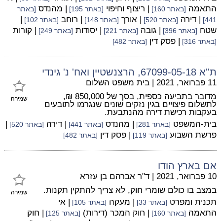
התאמה
| ריצוף וחיפוי
| מהנדס
[באתר 160]
[באתר 195]
[באתר
| דירה
| אורך
| רוחב
|
441]
[באתר 520]
[באתר 148]
[באתר 102]
שטח
| גובה
| יסודות
| קורות
[באתר 396]
[באתר 221]
[באתר 249]
| פסק דין
[באתר 316]
[באתר 482]
ת''א 67099-05-18, הרצנשטיין ואח' נ' גינדי
11 פברואר, 2021
|
בית משפט השלום
מדובר בתביעה כספית, בסך של 850,000 ₪,
שמירה
לתשלום פיצויים בגין נזקים שונים שנגרמו לתובעים
בעקבות רכישת דירה מהנתבעת.
בית-המשפט
| מהנדס
| דירה
|
[באתר 281]
[באתר 441]
[באתר 520]
פרשת השבוע
| פסק דין
[באתר 119]
[באתר 482]
אם בארץ הודו
10 פברואר, 2021
|
ד"ר אברהם בן עזרא
במצב בו כולם שומרי חוק, לא צריך להתקין תקנות.
שמירה
תכנית ומפרט
| מעקה
| אי
[באתר 33]
[באתר 105]
התאמה
| חוק המכר (דירות)
| חוק
[באתר 160]
[באתר 125]