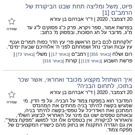
פיוט, משל ומליצה תחת שבט הביקורת של
הרמב"ם [1]
20 דצמבר, 2020
|
ד"ר אברהם בן עזרא
בפרשת אמור, ספר ויקרא, פרק כ"ג פסוקים ל"ג עד
שמירה
מ"ג, מדובר על חג הסוכות, ובפסוק מ' כתוב:
"ולקחתם לכם ביום הראשון פרי עץ הדר כפות תמרים וענף
עץ עבות וערבי נחל ושמחתם לפני ה' אלוהיכם שבעת ימים".
רום ושלח
| רמב"ם
| משלי
|
[באתר 355]
[באתר 17]
[באתר 73]
פרשת השבוע
| קורות
[באתר 119]
[באתר 316]
איך השתחל מקצוע מכובד ואחראי, אשר שכר
בתוכו, לתחום הבניה?
20 דצמבר, 2020
|
ד"ר אברהם בן עזרא
המדובר הוא במפקח צמוד על הבניה. על פי הדין, מי
שמירה
שמגיש בקשה להיתר בניה מחתים את המהנדס
המתכנן ואת האדריכל על טפסי-בקשה להיתר בניה,
ובאותם טפסים ישנו גם מינוי על האחראי לביצוע השלד,
והאחראי לביקורת. אין בטפסים אלו זכר למושג "מפקח צמוד".
אין גם הגדרה התקנות או בחוק מהם כישוריו המקצועיים של
מפקח צמוד.