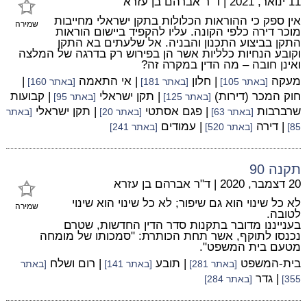
11 ינואר, 2021
|
ד"ר אברהם בן עזרא
אין ספק כי ההוראות הכלולות בתקן ישראלי מחייבות
שמירה
מוכר דירה כלפי הקונה. עליו להקפיד ביישום הוראות
התקן בביצוע התכנון והבניה. אל שלעתים בא התקן
וקובע הנחיות כלליות אשר הן בפירוש רק בדרגה של המלצה
ואינן חובה – מה הדין במקרה זה?
מעקה
| חלון
| אי התאמה
|
[באתר 105]
[באתר 181]
[באתר 160]
חוק המכר (דירות)
| תקן ישראלי
| קבועות
[באתר 125]
[באתר 95]
שרברבות
| פגם אסתטי
| תקן ישראלי
[באתר 63]
[באתר 20]
[באתר
| דירה
| עמודים
85]
[באתר 520]
[באתר 241]
תקנה 90
20 דצמבר, 2020
|
ד"ר אברהם בן עזרא
לא כל שינוי הוא גם שיפור; לא כל שינוי הוא שינוי
שמירה
לטובה.
בענייננו מדובר בתקנות סדר הדין החדשות, שטרם
נכנסו לתוקף, אשר תחת הכותרת: "סמכותו של מומחה
מטעם בית המשפט".
בית-המשפט
| תובע
| רום ושלח
[באתר 281]
[באתר 141]
[באתר
| גדר
355]
[באתר 284]