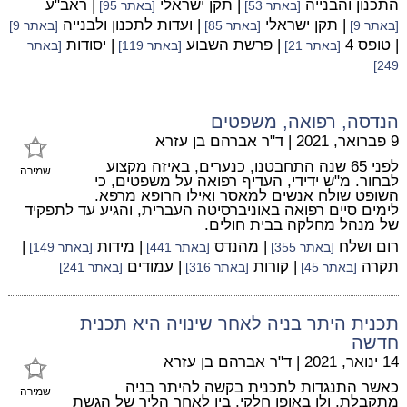
התכנון והבנייה
| תקן ישראלי
| ראב"ע
[באתר 53]
[באתר 95]
| תקן ישראלי
| ועדות לתכנון ולבנייה
[באתר 9]
[באתר 85]
[באתר 9]
| טופס 4
| פרשת השבוע
| יסודות
[באתר 21]
[באתר 119]
[באתר
249]
הנדסה, רפואה, משפטים
9 פברואר, 2021
|
ד"ר אברהם בן עזרא
לפני 65 שנה התחבטנו, כנערים, באיזה מקצוע
שמירה
לבחור. מ"ש ידידי, העדיף רפואה על משפטים, כי
השופט שולח אנשים למאסר ואילו הרופא מרפא.
לימים סיים רפואה באוניברסיטה העברית, והגיע עד לתפקיד
של מנהל מחלקה בבית חולים.
רום ושלח
| מהנדס
| מידות
|
[באתר 355]
[באתר 441]
[באתר 149]
תקרה
| קורות
| עמודים
[באתר 45]
[באתר 316]
[באתר 241]
תכנית היתר בניה לאחר שינויה היא תכנית
חדשה
14 ינואר, 2021
|
ד"ר אברהם בן עזרא
כאשר התנגדות לתכנית בקשה להיתר בניה
שמירה
מתקבלת, ולו באופן חלקי, בין לאחר הליך של הגשת