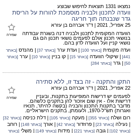
נמצאו 1331 תוצאות לחיפוש שבוצע
וועדה לתכנון ולבניה מוסמכת להורות על הריסת
גדר שנבנתה תוך חריגה
25 אפריל, 2021
|
ד"ר אברהם בן עזרא
הוועדה המקומית לתכנון ולבניה דנה בשגרת עבודתה
שמירה
בנושאי תכנון אולם לפעמים נושאי תכנון הם גם
נושאי קניין ועל הוועדה לדון בהם.
ועדה מקומית
| ועדת ערר
| מהנדס
[באתר 100]
[באתר 37]
[באתר
| שיקולי הוועדה
| קו בניין
| ערר
441]
[באתר 15]
[באתר 10]
[באתר
| גדר
50]
[באתר 284]
התקן והתקנה - זה בצד זו, ללא סתירה
22 אפריל, 2021
|
ד"ר אברהם בן עזרא
לפעמים יש דרישות המופיעות בתקנות, ובעניין
שמירה
דרישות אלו - אין שום אזכור להן בתקנים כלשהם.
מדובר בתקנות התכנון והבניה (בקשה להיתר, תנאיו
ואגרות) תש"ל-1970, ולעומתן, בתקנים הישראליים.
רום ושלח
| מעקה
| דלת כניסה
[באתר 355]
[באתר 105]
[באתר 32]
| נעילה
| פרוזדור
| אורך
| רוחב
[באתר 23]
[באתר 42]
[באתר 148]
| גובה
| מידות
| משלי
[באתר 102]
[באתר 221]
[באתר 149]
[באתר