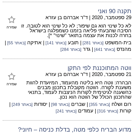
תקנה 90 ואני
29 ספטמבר, 2020
|
ד"ר אברהם בן עזרא
לא כל שינוי הוא גם שיפור; לא כל שינוי הוא לטובה. זו
שמירה
הסיבה שהבעתי פליאה בזמנו כשמפלגה בישראל
בחרה לכנות את עצמה בתואר "שינוי" *].
בית-המשפט
| תובע
| אתיקה
|
[באתר 281]
[באתר 141]
[באתר 55]
מהנדס
| גדר
[באתר 441]
[באתר 284]
ווטה המתוכננת לפי התקן
21 ספטמבר, 2020
|
ד"ר אברהם בן עזרא
הבהרה: ווטה היא בליטה מהעמוד, המיועדת להוות
שמירה
משענת לקורה. הווטה מקובלת בתכנון מבנים
כהשענה לגיטימית לקורות הניצבות לעמוד, בתנאי
שהתכנון הכולל של הווטה הוא נכון.
רום ושלח
| שברים
| יסודות
|
[באתר 355]
[באתר 98]
[באתר 249]
קורות
| עמודים
[באתר 316]
[באתר 241]
מדוע הבריח כלפי מטה, בדלת כניסה – חיוני?