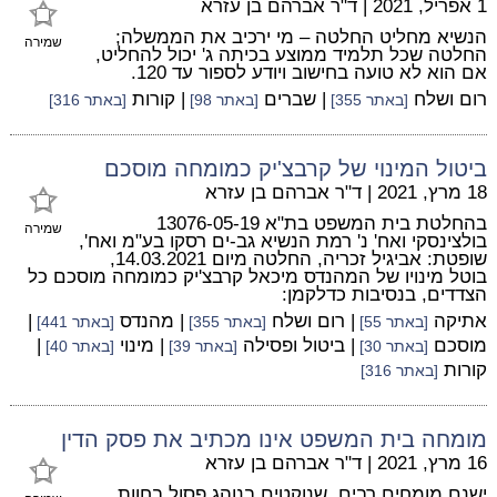
1 אפריל, 2021
|
ד"ר אברהם בן עזרא
הנשיא מחליט החלטה – מי ירכיב את הממשלה;
שמירה
החלטה שכל תלמיד ממוצע בכיתה ג' יכול להחליט,
אם הוא לא טועה בחישוב ויודע לספור עד 120.
רום ושלח
| שברים
| קורות
[באתר 355]
[באתר 98]
[באתר 316]
ביטול המינוי של קרבצ'יק כמומחה מוסכם
18 מרץ, 2021
|
ד"ר אברהם בן עזרא
בהחלטת בית המשפט בת"א 13076-05-19
שמירה
בולצינסקי ואח' נ' רמת הנשיא גב-ים רסקו בע"מ ואח',
שופטת: אביגיל זכריה, החלטה מיום 14.03.2021,
בוטל מינויו של המהנדס מיכאל קרבצ'יק כמומחה מוסכם כל
הצדדים, בנסיבות כדלקמן:
אתיקה
| רום ושלח
| מהנדס
|
[באתר 55]
[באתר 355]
[באתר 441]
מוסכם
| ביטול ופסילה
| מינוי
|
[באתר 30]
[באתר 39]
[באתר 40]
קורות
[באתר 316]
מומחה בית המשפט אינו מכתיב את פסק הדין
16 מרץ, 2021
|
ד"ר אברהם בן עזרא
ישנם מומחים רבים, שנוקטים בנוהג פסול בחוות