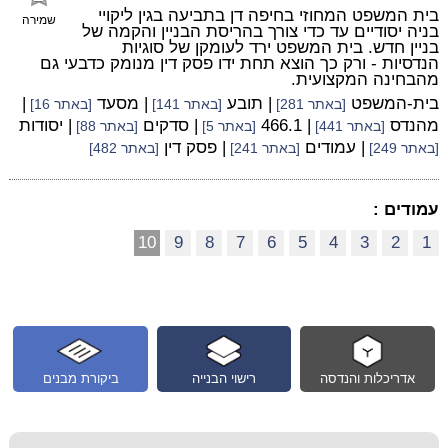
בית המשפט המחוזי בחיפה דן בתביעה בגין ליקויי
שמירה
בניה יסודיים עד כדי צורך בהריסת הבניין והקמה של
בניין חדש. בית המשפט ירד לעומקן של סוגיות
הנדסיות - ורק כך הוצא תחת ידו פסק דין מנומק כדבעי גם
מהבחינה המקצועית.
בית-המשפט
| תובע
| מסעד
|
[באתר 281]
[באתר 141]
[באתר 16]
מהנדס
| 466.1
| סדקים
| יסודות
[באתר 441]
[באתר 5]
[באתר 88]
| עמודים
| פסק דין
[באתר 249]
[באתר 241]
[באתר 482]
עמודים :
10
9
8
7
6
5
4
3
2
1
אדריכלות והנדסה
רישוי הבנייה
ביקורת מבנים