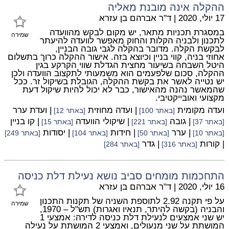
ההקלה אינה מובנת מאליה
17 יולי, 2020
|
ד"ר אברהם בן עזרא
במסגרת תכניות מתאר, יש מקום לבקש מהוועדה
שמירה
לתכנון ולבניה הקלות והחוק מאפשר לוועדה להיעתר
לבקשת הקלה. מדובר בהקלה לגבי גובה הבניין,
אחוזי בניה, קווי בניין וכיוצא בזה. אישור ההקלה כרוך בתשלום
היטל השבחה בשיעור מחצית הגדלת שווי הקרקע בגין
ההקלה, סכום שלפעמים הוא משמעותי לתקצוב הוועדה ולכן
יש נטייה לאשר את בקשת ההקלה, הגובלת בשיקול זר. ככל
שהמאשר נהנה מהאישור, כבר לא יכול להיות שיקול דעת
מקצועי ואובייקטיבי.
ועדה מקומית
| ועדה מחוזית
| ועדת ערר
[באתר 100]
[באתר 12]
| גובה
| שיקולי הוועדה
| קו בניין
[באתר 37]
[באתר 221]
[באתר 15]
| ערר
| חידות
| יסודות
[באתר 10]
[באתר 50]
[באתר 104]
[באתר 249]
| קורות
| גדר
[באתר 316]
[באתר 284]
התחכמות מומחים סביב נושא נעילת דלת כניסה
16 יולי, 2020
|
ד"ר אברהם בן עזרא
על פי תקנה 2.92 לתוספת השניה של תקנות התכנון
שמירה
והבניה (בקשה להיתר, תנאיו ואגרות) תש"ל – 1970,
יש שני אמצעים לנעילת דלת כניסה לדירה: אמצעי 1
המושתת על שני מנעולים, ואמצעי 2 המושתת על נעילה