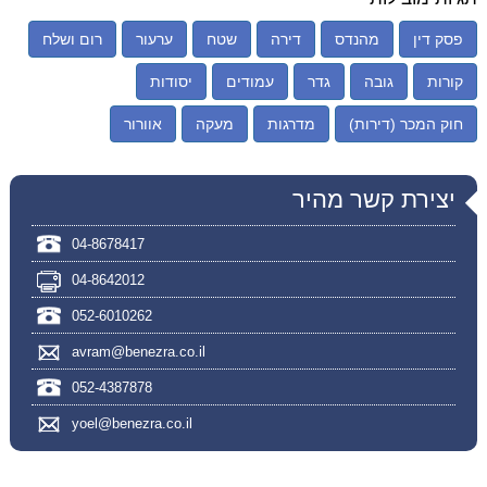
פסק דין
מהנדס
דירה
שטח
ערעור
רום ושלח
קורות
גובה
גדר
עמודים
יסודות
חוק המכר (דירות)
מדרגות
מעקה
אוורור
יצירת קשר מהיר
04-8678417
04-8642012
052-6010262
avram@benezra.co.il
052-4387878
yoel@benezra.co.il