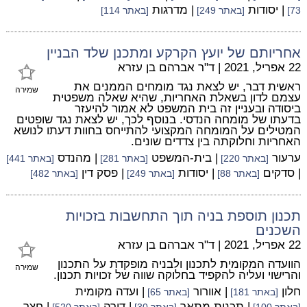
| יסודות
| מדרגות
73]
[באתר 249]
[באתר 114]
אחריותם של יועץ הקרקע ומתכנן שלד הבניין
22 אפריל, 2021
|
ד"ר אברהם בן עזרא
ראשית דבר, יש לצאת נגד מומחים הממנים את
שמירה
עצמם לדון בשאלת האחריות, שהיא שאלה משפטית
ביסודה ובעניין זה בית המשפט לא אמור להיעזר
בדעתו של מומחה הנדסי. בנוסף לכך, יש לצאת נגד שופטים
המטילים על המומחה המקצועי להתייחס בחוות דעתו לנושא
האחריות וחלוקתה בין צדדים שונים.
ערעור
| בית-המשפט
| מהנדס
[באתר 220]
[באתר 281]
[באתר 441]
| סדקים
| יסודות
| פסק דין
[באתר 88]
[באתר 249]
[באתר 482]
תכנון תוספת בניה תוך התחשבות בזכויות
השכנים
22 אפריל, 2021
|
ד"ר אברהם בן עזרא
הוועדה המקומית לתכנון ולבניה מופקדת על התכנון
שמירה
והרישוי ועליה להקפיד בחלוקה שווה של זכויות תכנון.
חלון
| אוורור
| ועדה מקומית
[באתר 181]
[באתר 65]
| תכנית מתאר
| דירה
| חצר