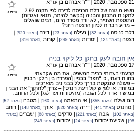
21 ספטמבר, 2020
|
ד"ר אברהם בן עזרא
נושא מיגונה של דלת הכניסה לדירה לפי תקנה 2.92
שמירה
לתקנות התכנון והבניה (בקשה להיתר, תנאיו ואגרות)
התוספת השנייה, לא יורד מסדר היום, ורבים שואלים
– מדוע הבריח לכיוון הרצפה חיוני?
דלת כניסה
| נעילה
| דירה
|
[באתר 32]
[באתר 23]
[באתר 520]
רצפה
| יסודות
| קורות
[באתר 124]
[באתר 249]
[באתר 316]
אין חובה לעגן בתקן כל ליקוי בניה
17 ספטמבר, 2020
|
ד"ר אברהם בן עזרא
קבעתי בעדותי בבית המשפט, את מה שקבעתי
שמירה
בחוות דעתי, כי "תפר" בבניין [הפרדה בין חלקי הבניין
– פעולה שננקטת בדרך כלל בבניינים מוארכים
במיוחד, או לפי שיקול דעת הנדסי] – צריך "לחתןך" את הבניין
במישור אחד לכל הגובה [מהיסודות ועד לגג] ולכל הרוחב.
רום ושלח
| אי התאמה
| מטבח
[באתר 355]
[באתר 160]
[באתר 52]
| מהנדס
| דירה
| אורך
| רוחב
[באתר 441]
[באתר 520]
[באתר 148]
| גובה
| סדקים
| שברים
[באתר 102]
[באתר 221]
[באתר 88]
[באתר
| שקיעת יסודות
| יסודות
98]
[באתר 24]
[באתר 249]