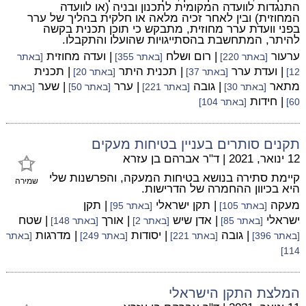
התנגדות לוועדה המקומית לתכנון ובניה (או לוועדה
המחוזית) ובין לאחר זכיה מלאה או חלקית בהליך של ערר
בפני וועדת ערר מחוזית, מתבקש כי תוכן תכנית בקשה
להיתר, המתחשבת בהסתייגויות שהועלו והתקבלו.
ערעור
| רום ושלח
| ועדה מחוזית
[באתר 220]
[באתר 355]
[באתר
| ועדת ערר
| תכנית היתר
| תכנית
12]
[באתר 37]
[באתר 20]
מתאר
| גובה
| ערר
| שער
[באתר 30]
[באתר 221]
[באתר 50]
[באתר
| חידות
60]
[באתר 104]
תקנים סותרים בעניין בטיחות מעקים
12 ינואר, 2021
|
ד"ר אברהם בן עזרא
קיימת סתירה בנושא בטיחות המעקה, והפרשנות שלי
שמירה
היא בכיוון ההחמרה של הדרישות.
מעקה
| תקן ישראלי
| תקן
[באתר 105]
[באתר 95]
ישראלי
| אדן שיש
| אורך
| שטח
[באתר 85]
[באתר 2]
[באתר 148]
| גובה
| יסודות
| מדרגות
[באתר 396]
[באתר 221]
[באתר 249]
[באתר
114]
המלצת התקן הישראלי