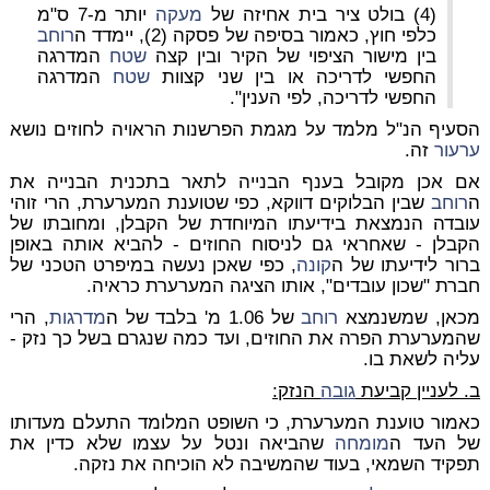
(4) בולט ציר בית אחיזה של
מעקה
יותר מ-7 ס"מ
כלפי חוץ, כאמור בסיפה של פסקה (2), יימדד ה
רוחב
בין מישור הציפוי של הקיר ובין קצה
שטח
המדרגה
החפשי לדריכה או בין שני קצוות
שטח
המדרגה
החפשי לדריכה, לפי הענין".
הסעיף הנ"ל מלמד על מגמת הפרשנות הראויה לחוזים נושא
ערעור
זה.
אם אכן מקובל בענף הבנייה לתאר בתכנית הבנייה את
ה
רוחב
שבין הבלוקים דווקא, כפי שטוענת המערערת, הרי זוהי
עובדה הנמצאת בידיעתו המיוחדת של הקבלן, ומחובתו של
הקבלן - שאחראי גם לניסוח החוזים - להביא אותה באופן
ברור לידיעתו של ה
קונה
, כפי שאכן נעשה במיפרט הטכני של
חברת "שכון עובדים", אותו הציגה המערערת כראיה.
מכאן, שמשנמצא
רוחב
של 1.06 מ' בלבד של ה
מדרגות
, הרי
שהמערערת הפרה את החוזים, ועד כמה שנגרם בשל כך נזק -
עליה לשאת בו.
ב. לעניין קביעת
גובה
הנזק:
כאמור טוענת המערערת, כי השופט המלומד התעלם מעדותו
של העד ה
מומחה
שהביאה ונטל על עצמו שלא כדין את
תפקיד השמאי, בעוד שהמשיבה לא הוכיחה את נזקה.