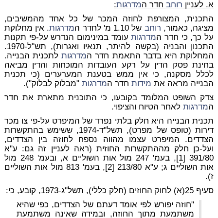
א. לעניין
רוחב
חדר ה
מדרגות
:
התכנית, המצורפת לחוזה המכר של כל אחד מהמשיבים,
מציגה, כאמור,
רוחב
של 1.10 מ' לחדר ה
מדרגות
. אין מחלוקת
על כך, כי חדר ה
מדרגות
עומד במינימום הנדרש על-פי תקנות
התכנון והבניה (בקשה להיתר, תנאיו ואגרות), תש"ל-1970.
המחלוקת היא בדבר התאמת חדר ה
מדרגות
לתכנית הבנייה.
בחינת פסק הדין על רקע העובדות המוכחות והדין מביאה
לכלל מסקנה, כי אין ממש בטענת המערערים (כי תכנית
הבנייה מראה את
מידות
חדר ה
מדרגות
"מבלוק לבלוק").
צדק השופט המלומד בקובעו, כי התוכנית מתארת את חדר
ה
מדרגות
לאחר הטיוח והציפוי.
תכנית הבנייה היא חלק בלתי נפרד של המיפרט על-פי צו מכר
דירות (טופס של מפרט), תשל"ד-1974, ששימש בהתקשרות
הצדדים. המיפרט עצמו מהווה נספח לחוזה בין הצדדים,
ועל-כן חלק מההתקשרות החוזית (ראה לעניין זה גם: ע"א
391/80 [1], בעמ' 247 מול אות השוליים א, ובעמ' 248 מול
אות השוליים ג; ע"א 213/80 [2], בעמ' 813 מול אות השוליים
ז).
סעיף 25(א) לחוק החוזים (חלק כללי), תשל"ג-1973, קובע, כי:
"חוזה יפורש לפי אומד דעתם של הצדדים, כפי שהיא
משתמעת מתוך החוזה, ובמידה שאינה משתמעת