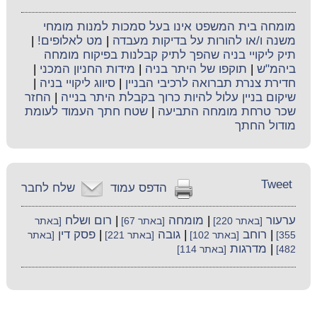
מומחה בית המשפט אינו בעל סמכות למנות מומחי
משנה ו/או להורות על בדיקות מעבדה
|
מט לאלופים!
|
תיק ליקויי בניה שהפך לתיק קבלנות בפיקוח מומחה
ביהמ"ש
|
תוקפו של היתר בניה
|
מידות החניון המכני
|
חדירת צנרת תברואה לרכיבי הבניין
|
סיווג ליקויי בניה
|
שיקום בניין עלול להיות כרוך בקבלת היתר בנייה
|
החזר
שכר טרחת מומחה התביעה
|
שטח חתך העמוד לעומת
מודול החתך
Tweet
הדפס עמוד
שלח לחבר
ערעור
|
מומחה
|
רום ושלח
[באתר 220]
[באתר 67]
[באתר
|
רוחב
|
גובה
|
פסק דין
355]
[באתר 102]
[באתר 221]
[באתר
|
מדרגות
482]
[באתר 114]