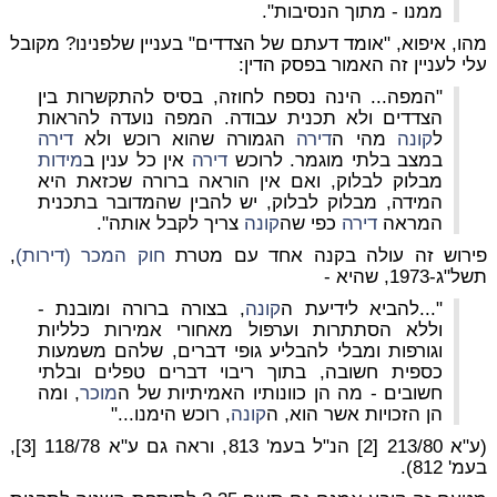
ממנו - מתוך הנסיבות".
מהו, איפוא, "אומד דעתם של הצדדים" בעניין שלפנינו? מקובל
עלי לעניין זה האמור בפסק הדין:
"המפה... הינה נספח לחוזה, בסיס להתקשרות בין
הצדדים ולא תכנית עבודה. המפה נועדה להראות
ל
קונה
מהי ה
דירה
הגמורה שהוא רוכש ולא
דירה
במצב בלתי מוגמר. לרוכש
דירה
אין כל ענין ב
מידות
מבלוק לבלוק, ואם אין הוראה ברורה שכזאת היא
המידה, מבלוק לבלוק, יש להבין שהמדובר בתכנית
המראה
דירה
כפי שה
קונה
צריך לקבל אותה".
פירוש זה עולה בקנה אחד עם מטרת
חוק המכר (דירות)
,
תשל"ג-1973, שהיא -
"...להביא לידיעת ה
קונה
, בצורה ברורה ומובנת -
וללא הסתתרות וערפול מאחורי אמירות כלליות
וגורפות ומבלי להבליע גופי דברים, שלהם משמעות
כספית חשובה, בתוך ריבוי דברים טפלים ובלתי
חשובים - מה הן כוונותיו האמיתיות של ה
מוכר
, ומה
הן הזכויות אשר הוא, ה
קונה
, רוכש הימנו..."
(ע"א 213/80 [2] הנ"ל בעמ' 813, וראה גם ע"א 118/78 [3],
בעמ' 812).