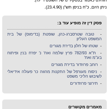
הוחלט כאמור בפסק-דינו של השופט ד' לוין.
ניתן היום, כ"ח בניסן תש"ן (23.4.90).
פסק דין זה מופיע עוד ב:
-
טובה שטרסברג-כהן, שופטת (בדימוס) של בית
המשפט העליון
-
שטחו של חלון בדירת מגורים
-
ת"א 782/93 פרץ שלמה ואח' נ' יפרח בנין ופיתוח
בע"מ ואח'
-
רוחב פרוזדור בדירת מגורים
-
ניסוח מעורפל של התקנות מהווה כר פעולה אידיאלי
לשיבוש הליכי משפט
-
תירוצי פרוזדורים
מאמרים מקושרים