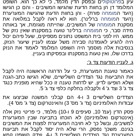
עיון ב
פרוטוקול
ים ובפסק הדין מלמד, כי לא כך הוא. השופט
המלומד דן הן בחוות הדעת שהגישו המשיבים - והם כן הגישו
(העד ה
מומחה
פורת) - והן בחוות הדעת שהגישה המערערת
(העד ה
מומחה
ברלינר). הוא לא ראה לקבל במלואה את
מסקנת ה
מומחה
של המשיבים, שהייתה מוגזמת, אך באותה
מידה סבר, כי ה
מומחה
ברלינר טועה במסקנתו שאין נזק של
ממש. היו לפני בית המשפט נתונים מספיקים, שעל פיהם יכול
היה להגיע לאומדנה סבירה משל עצמו לעניין שיעור הנזק.
בנסיבות אלה מוסמך היה השופט המלומד לאמוד את הנזק
בדרכו שלו, ואין טעות במסקנתו ובפסיקתו בעניין.
ג. לעניין הודעות צד ג':
כאמור טוענת המערערת, כי על הדרגה הראשונה היה לקבל
את התביעות נגד הצדדים השלישיים, שלא הגישו כתב-הגנה
ושלא הופיעו לדיון. יש לדחות טענה זו ככל שהיא מופנית כנגד
צד ג' 3 וצד ג' 4 ולקבלה בחלקה כלפי צד ג' 5.
הצדדים השלישיים 3 ו-4 הם קבלני המשנה שביצעו את
עבודות האלומיניום (צד ג' מס' 3) והאינטרקום (צד ג' מס' 4).
פסק הדין (עמ' 10, סעיפים 9 ו-10) מלמד, כי פריטי נזק אלה
(אינטרקום ואלומיניום) לא הוכחו בתביעה שבין המערערת
למשיבים, ובשל כך לא חויבה המערערת לפצות את המשיבים
בגינם. משכך נפסק, הרי שלא היה יסוד לקבל את תביעות
המערערת נגד הצדדים השלישיים 3 ו-4, וצדק השופט קמא