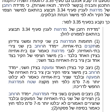
מטעם זה קובע אמנם גם סעיף 3.35 לתוספת השניה לתקנות
התכנון והבניה (בקשר להיתר, תנאיו ואגרות), כי מדידת
רוחב
ן
של
מדרגות
לעניין סעיף 3.34 תבוצע בהתאם למישור הצפוי
של הקיר ולא לפי מישור הנחת הבלוקים.
כך נקבע בסעיף 3.35 לסור:
"מדידת רחבן של
מדרגות
לענין סעיף 3.34 תבוצע
בהתאם למפורט להלן:
(1) תחומות ה
מדרגות
בין שני קירות ומשני צידיהן
מו
תקנים
בתי-אחיזה, יימדד ה
רוחב
בין שני צירי
בתי-האחיזה; לגבי
מדרגות
כאמור עם בית-אחיזה
בצידן האחד בלבד - בין מישור הציפוי של הקיר בצד
אחד ובין ציר בית-האחיזה בצד השני;
(2) ניצב קיר בצידן האחד ו
מעקה
בצידן השני, יימדד
ה
רוחב
בין מישור ציפוי הקיר ובין ציר בית האחיזה של
ה
מעקה
ובלבד שציר בית-אחיזה כאסור לא יבלוט
יותר מ-7 ס"מ כלפי חוץ מקצה
שטח
ה
מדרגות
החפשי לדריכה;
(3) ניצבים מעקים בשני צידי ה
מדרגות
, יימדד ה
רוחב
בין הצירים של שני בתי-האחיזה של המעקים ובלבד
שהצירים האמורים לא יבלטו יותר מ-7 ס"מ כלפי חוץ
כאמור בסיפה של פסקה(2);