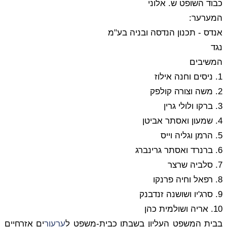
כבוד השופט ש. אלוני
המערער:
אנדס - תכנון הנדסה ובניה בע"מ
נגד
המשיבים
1. ניסים וחנה אילוז
2. משה וצורה קולפק
3. ברקו ולולי גרין
4. שמעון ואסתר אביטן
5. הרמן וגליה וייס
6. ברנרד ואסתר גרינברג
7. סלביה שרצר
8. רפאל וחיה פרנקו
9. סרג'יו ושושנה זנדבנק
10. אריה ושולמית כהן
בבית המשפט העליון בשבתו כבית-משפט ל
ערעור
ים אזרחיים