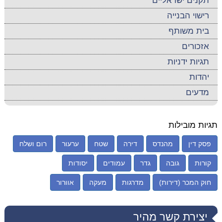
תקנים ישראליים
רישוי הבנייה
בית משותף
אזכורים
תגיות ידניות
יהדות
מדעים
תגיות מובילות
פסק דין
מהנדס
דירה
שטח
ערעור
רום ושלח
קורות
גובה
גדר
עמודים
יסודות
חוק המכר (דירות)
מדרגות
מעקה
אוורור
יצירת קשר מהיר