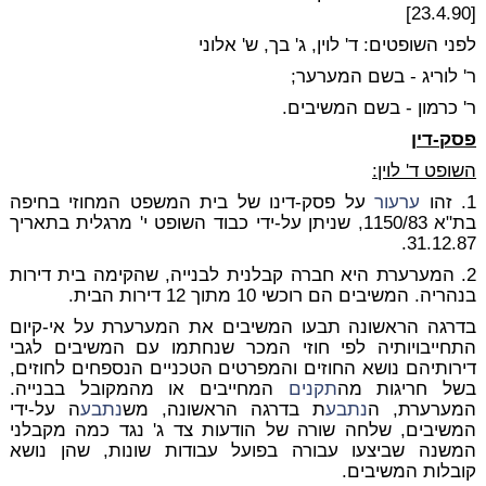
[23.4.90]
לפני השופטים: ד' לוין, ג' בך, ש' אלוני
ר' לוריג - בשם המערער;
ר' כרמון - בשם המשיבים.
פסק-דין
השופט ד' לוין:
1. זהו
ערעור
על פסק-דינו של בית המשפט המחוזי בחיפה
בת"א 1150/83, שניתן על-ידי כבוד השופט י' מרגלית בתאריך
31.12.87.
2. המערערת היא חברה קבלנית לבנייה, שהקימה בית דירות
בנהריה. המשיבים הם רוכשי 10 מתוך 12 דירות הבית.
בדרגה הראשונה תבעו המשיבים את המערערת על אי-קיום
התחייבויותיה לפי חוזי המכר שנחתמו עם המשיבים לגבי
דירותיהם נושא החוזים והמפרטים הטכניים הנספחים לחוזים,
בשל חריגות מה
תקנים
המחייבים או מהמקובל בבנייה.
המערערת, ה
נתבע
ת בדרגה הראשונה, מש
נתבע
ה על-ידי
המשיבים, שלחה שורה של הודעות צד ג' נגד כמה מקבלני
המשנה שביצעו עבורה בפועל עבודות שונות, שהן נושא
קובלות המשיבים.