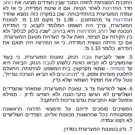
התכנית המצורפת לחוזה המכר שבין הצדדים מציגה את
רוחב
חדר ה
מדרגות
לאחר הטיוח. אם זו שיטת המדידה, כי אז לא
עמדה המערערת בהתחייבותה, שכן במקרה כזה נמצא שחדר
ה
מדרגות
צר מהמתוכנן - 1.06 מ' מקום 1.10 מ'. לטענת
המערערת, צריך היה השופט המלומד לקבוע, כי המדידה
הנכונה של
רוחב
ה
מדרגות
היא ב
רוחב
"שבין בלוק לבלוק" ולא
בין הקירות עם הציפוי, וזאת על-פי העדויות מטעם המערערת.
אם כך הייתה נעשית המדידה, כי אז המירווח היה תואם את
הנדרש, כלומר 1.10 מ'.
5. אשר לקביעת
גובה
הנזק, טוענת המערערת, כי בעוד
שהמשיבים לא הביאו ראיות כלשהן ל
גובה
הנזק, הביאה היא
עד
מומחה
- שמאי מקרקעין. בית המשפט, לגירסתה, התעלם
לחלוטין מעדותו ופסק, כי "ה
נתבע
ים לא הביאו הערכה נגדית",
ונטל עליו את תפקיד השמאי שלא כדין.
6. אשר להודעות צד ג', טוענת המערערת, שמאחר שהצדדים
השלישיים לא הגישו כתבי-הגנה ולא הופיעו לדיון - ממילא
וכפועל יוצא התביעות נגדם צריכות להתקבל.
המשיבים סומכים ידיהם על מימצאי הדרגה הראשונה
ומסקנותיה ככל שההשגות מכוונות אליהן. הצדדים השלישיים
לא נקטו עמדה.
7. נדון בטענות המערערת כסדרן.