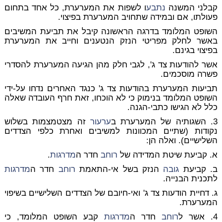
קבלני המשנה
נתבע
ו לשפות את המערערת, כל אחד בתחום
פעולתו, אם ובמידה שתחויב המערערת בפיצוי.
השופט המלומד בדרגה הראשונה קיבל את תביעת המשיבים
באשר לחלק מפריטי הנזק הנטענים וחייב את המערערת
בפיצוי בגינם.
אשר להודעות צד ג', לגבי חלק מהן הגיעה המערערת להסדרי
פשרה מוסכמים.
תביעות המערערת בהודעות צד ג' כנגד האחרים נדחו על-ידי
השופט המלומד בנימוק כי לא הוכחו, זאת חרף העובדה שאלה
כלל לא הגישו כתבי-הגנה.
3. השגותיה של המערערת ב
ערעור
זה מצטמצמות בשלוש
נקודות (שתיים המכוונות למשיבים ואחרת כלפי הצדדים
השלישיים). ואלה הן:
א. קביעת שיטת המדידה של
רוחב
חדר ה
מדרגות
.
ב. קביעת
גובה
הנזק בשל אי-התאמת
רוחב
חדר ה
מדרגות
לתכנית הבנייה.
ג. דחיית הודעות צד ג' ואי-חיובם של הצדדים השלישיים בשיפוי
המערערת.
4. אשר ל
רוחב
חדר ה
מדרגות
קבע השופט המלומד, כי