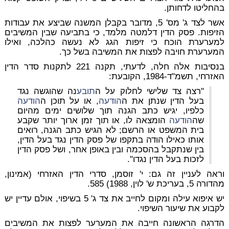
בהחליטו לדחותן.
אשר לצד ג' מס' 5, מדובר בקבלן המשנה שביצע את עבודות
הזיפות. פסק הדין דלמטה מלמד, כי בתביעה שבין המשיבים
למערערת הוכח כי זיפות הגג לא נעשה כהלכה, ואילו
המערערת חויבה לפצות את המשיבה בשל כך.
בנסיבות אלה חלה, לדעתי, תקנה 221 לתקנות סדר הדין
האזרחי, תשמ"ד-1984, הקובעת:
"רצה צד שלישי לחלוק על ה
תובע
נה שהוגשה נגד
בעל הדין שנתן את ה
הודעה
, או על תוכן ה
הודעה
כלפיו, יגיש כתב הגנה תוך שלושים ימים מהיום
שה
הודעה
הומצאה לו, או תוך זמן ארוך יותר שקבע
בית המשפט או הרשם; לא הגיש כתב הגנה, רואים
אותו כאילו הודה בתקפו של פסק הדין נגד בעל הדין,
בין שנתקבל בהסכמה ובין באופן אחר, ושל פסק הדין
לזכות בעל הדין נגדו".
וראה לעניין זה גם: י' זוסמן, סדרי הדין האזרחי (אמינון,
מהדורה 5, בעריכת ש' לוין, 1988) 585.
יש איפוא עילה ומקום לחייב את צד ג' 5 בשיפוי, אולם עדיין יש
לקבוע את שיעור השיפוי.
הדרגה הראשונה חייבה את המערער לפצות את המשיבים