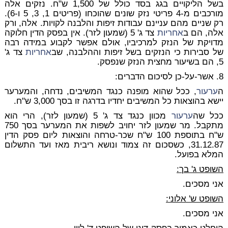
בשל הליקויים בגג בסד כולל של 1,500 ש"ח. נזקים אלה
מורכבים מ-4 פריטי נזק שונים שהוכחו (פריטים 1, 3, 5 ו-6).
רק שניים מהם עניינם עבודות זיפות והלבנה לקויות. אלה, ורק
אלה, הם ב
אחריות
צד ג' 5 (שמעון לזר). אין בפסק הדין חלוקה
מדויקת של הנזק למרכיביו, אולם אפשר לקבוע במידה רבה
של סבירות כי הנזקים בשל זיפות וההלבנה, שב
אחריות
צד ג'
5, הם בשיעור מחצית הנזק שנפסק.
8. אשר-על-כן לסיכום הדברים:
ה
ערעור
, ככל שהוא מופנה כנגד המשיבים, נדחה, והמערער
יישא בהוצאות כל המשיבים יחדיו בדרגה זו בסך 3,000 ש"ח.
ככל שה
ערעור
מכוון כנגד צד ג' 5 (שמעון לזר), הרי הוא
מתקבל. מר שמעון לזר יחויב לשפות את המערער בסך 750
ש"ח בתוספת 100 ש"ח שכר-טרחה והוצאות ליום פסק הדין
31.12.87, כשסכום זה צמוד ונושא ריבית מאז ועד התשלום
המלא בפועל.
השופט ג' בך:
אני מסכים.
ה
שופט ש' אלוני:
אני מסכים.