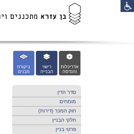
לג
כן
זי
אדריכלות
רישוי
ביקורת
והנדסה
הבנייה
מבנים
סדר הדין
מומחים
חוק המכר (דירות)
חלקי הבניין
פרטי בניין