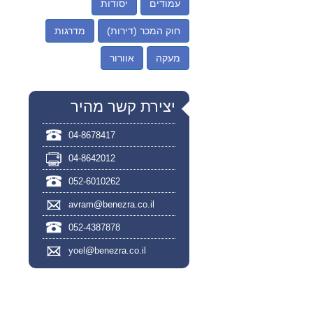
עמודים
יסודות
חוק המכר (דירות)
מדרגות
מעקה
אוורור
יצירת קשר מהיר
04-8678417
04-8642012
052-6010262
avram@benezra.co.il
052-4387878
yoel@benezra.co.il