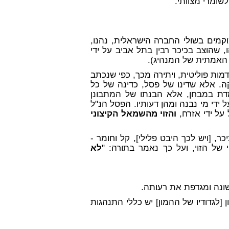
שומרי מצוותי."
קמים בשולי החברה הישראלית, נהנו,
 שהוצב בכיכר רבין בתל אביב על ידי
האמתית של המנהיג).
דמות פוליטית, ויתירה מכך, כפי שנכתב
07 - הוא סולד מפוליטיקה. אלא שדינו של פסל, כדינה של כל
מדת במבחן, אלא הבנתו של המתבונן
 ידי מי נבנה ומהן דעותיו. הפסל הנ"ל
על ידי אזרח,
והזוי מהשמאל הקיצוני
 [ויש לכך היבט פלילי], קל וחומר -
 של הזוי, ועל כך נאמר בתורה: "
לא
ן [לגדודיו של ההמון] יש כללי התנהגות