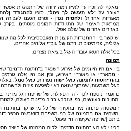
מאלף להיווכח עד לאיזו רמה ירודה של התנהגות אפשר ל
העובר על "
לא תעשה לך פסל
", סופו
להתגודד
[להתק
מאגודות אחרות]
ולהסית
נגדן - וטרם הגענו לעבירה ה
ממראות האימה של התגודדות המונים מוסתים, בקרב קיבו
ובאזורים אחרים של עולם אפל.
יש קשר בין ההתנגדות הקיצונית האובססיבית לכל מה שנודף
אלילית, פרימיטיבית, דתם של עובדי אלוהים אחרים.
בכל אלה חטאו עובדי העגל ביציאת מצרים.
תמונה
- ממארחי או מאורחי האירוע, ובין אם היו אלה גורמים 
בהתייחסות לתמונה כאל ישות נפרדת, כאל סמל
, בעלת
בעל משמעות, שמתוך שנאה ראוי לפגיעה פיזית ולהשחתה.
כדוגמה נוספת לכך - הן הפעולות של שריפת דגל מדינה בפ
ומחויבות בעונשים, כפי שנקבע ברוב מדינות העולם, למטרת
המשטרה פתחה מיד בחקירה של כל מי שרקד בחתונת הדמ
ומשחית את התמונה של בני משפחת דוואבשה מכפר דומ
ביתם [שריפה שקיפדה חיי פעוט].
הכינוי לאירוע "חתונת הדמים" לקוח ממחזהו של היוצר הס