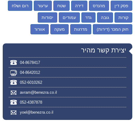
פסק דין
מהנדס
דירה
שטח
ערעור
רום ושלח
קורות
גובה
גדר
עמודים
יסודות
חוק המכר (דירות)
מדרגות
מעקה
אוורור
יצירת קשר מהיר
04-8678417
04-8642012
052-6010262
avram@benezra.co.il
052-4387878
yoel@benezra.co.il