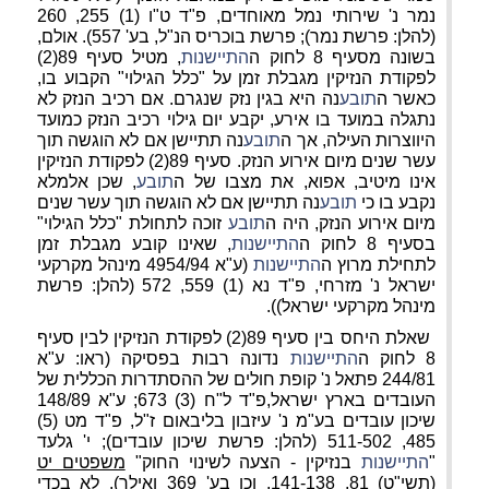
נמר נ' שירותי נמל מאוחדים, פ"ד ט"ו (1) 255, 260
(להלן: פרשת נמר); פרשת בוכריס הנ"ל, בע' 557). אולם,
בשונה מסעיף 8 לחוק ה
התיישנות
, מטיל סעיף 89(2)
לפקודת הנזיקין מגבלת זמן על "כלל הגילוי" הקבוע בו,
כאשר ה
תובע
נה היא בגין נזק שנגרם. אם רכיב הנזק לא
נתגלה במועד בו אירע, יקבע יום גילוי רכיב הנזק כמועד
היווצרות העילה, אך ה
תובע
נה תתיישן אם לא הוגשה תוך
עשר שנים מיום אירוע הנזק. סעיף 89(2) לפקודת הנזיקין
אינו מיטיב, אפוא, את מצבו של ה
תובע
, שכן אלמלא
נקבע בו כי
תובע
נה תתיישן אם לא הוגשה תוך עשר שנים
מיום אירוע הנזק, היה ה
תובע
זוכה לתחולת "כלל הגילוי"
בסעיף 8 לחוק ה
התיישנות
, שאינו קובע מגבלת זמן
לתחילת מרוץ ה
התיישנות
(ע"א 4954/94 מינהל מקרקעי
ישראל נ' מזרחי, פ"ד נא (1) 559, 572 (להלן: פרשת
מינהל מקרקעי ישראל)).
שאלת היחס בין סעיף 89(2) לפקודת הנזיקין לבין סעיף
8 לחוק ה
התיישנות
נדונה רבות בפסיקה (ראו: ע"א
244/81 פתאל נ' קופת חולים של ההסתדרות הכללית של
העובדים בארץ ישראל,פ"ד ל"ח (3) 673; ע"א 148/89
שיכון עובדים בע"מ נ' עיזבון בליבאום ז"ל, פ"ד מט (5)
485, 511-502 (להלן: פרשת שיכון עובדים); י' גלעד
"
התיישנות
בנזיקין - הצעה לשינוי החוק"
משפטים יט
(תשי"ט) 81
, 141-138, וכן בע' 369 ואילך). לא בכדי