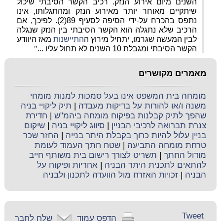
השנים מיום אירוע הנזק. רכיב הקשר הסיבתי שיכול
שיתקיים מאוחר יותר מאירוע הנזק ומהתגלותו, אינו
נתפס בהכרח על-ידי הסיפה לסעיף 89(2). לפיכך, אם
הרכיב שלא נתגלה הוא הקשר הסיבתי בין הנזק שנגלה
לבין המעשה שגרמו, יתחיל מירוץ ה
התיישנות
מאז היוודע
הקשר הסיבתי ומגבלת 10 השנים לא תחול עליו ...
"
מאמרים מקושרים
מומחה בית המשפט אינו בעל סמכות למנות מומחי
משנה ו/או להורות על בדיקות מעבדה
|
תיק ליקויי בניה
שהפך לתיק קבלנות בפיקוח מומחה ביהמ"ש
|
חדירת
צנרת תברואה לרכיבי הבניין
|
סיווג ליקויי בניה
|
שיקום
בניין עלול להיות כרוך בקבלת היתר בנייה
|
החזר שכר
טרחת מומחה התביעה
|
שטח חתך העמוד לעומת
מודול החתך
|
תשריט לצורך רישום בית משותף חייב
להתאים לתכנית היתר הבניה
|
אחריות ופיקוח על
הבניה
|
זכויות האזרח מול הוועדה לתכנון ולבניה
Tweet
הדפס עמוד
שלח לחבר