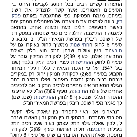
התעוררו קשיים רבים בכל הנוגע לקביעת היחס בין
הסעיפים האמורים, אשר קשה להצדיק את השוני
ביניהם; מגמת הפסיקה, כפי שהתגבשה באותם
פסקי
דין
, כוונה לצמצם את תוצאתה של האנומליה המתקיימת
כאשר הסעיפים חלים בעת ובעונה אחת. בהתאם
למגמה זו התייצבה ההלכה כיום כפי שנוסחה בפסק דינו
של השופט ריבלין בפרשת המאירי הנ"ל, בו נקבע כי
סעיף 8 לחוק ה
התיישנות
ממשיך לחול בעיקרו גם על
תובע
נות בגין עוולות שבהן הנזק הוא חלק מעילת
התביעה; אולם, סעיף 89(2) לפקודת הנזיקין גובר על
סעיף 8 לחוק ה
התיישנות
לעניין רכיב הנזק בלבד (שם,
בע' 547). על פי הלכת המאירי, כלל הגילוי המיוחד
הקבוע בסעיף 89(2) לפקודת הנזיקין יחול רק במקרים
שבהם רכיב הנזק נתגלה באיחור, ואילו במקרים בהם
הגילוי המאוחר אינו מתייחס לרכיב הנזק כי אם לרכיבים
אחרים של עילת ה
תובע
נה, סעיף 89(2) הנ"ל לא יגרע מן
ההסדר הכללי שבסעיף 8 לחוק ה
התיישנות
(שם, שם).
כך נאמר מפי השופט ריבלין בפרשת המאירי הנ"ל:
"נראה כי אכן ראוי להפריד בין שאלת גילוי הקשר
הסיבתי העובדתי, המתקיים בין הנזק ובין האשם שגרם
לו, לבין שאלת גילוי הנזק עצמו; בעוד שעל רכיב הנזק
בעילות ה
תובע
נה חלות הוראות סעיף 89(2) לפקודה,
נתפסת שאלת הקשר הסיבתי ברשתו של סעיף 8 לחוק"