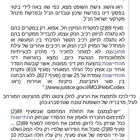
ראו והשוו: גישת השופט מצא, כפי שזו באה לידי ביטוי
בפסקי דינו בפרשת שיכון עובדים הנ"ל ובפרשת מינהל
מקרקעי ישראל הנ"ל.
סעיף 89(2) לפקודת הנזיקין חל, אפוא, רק במקרים בהם
לא נתגלה לניזוק רכיב הנזק עצמו, להבדיל ממקרים בהם
לא נתגלה לניזוק רכיב הקשר הסיבתי בין המעשה או
המחדל של המזיק לבין הנזק או רכיבים אחרים של עילת
ה
תובע
נה. לא למותר להזכיר כי פתרון לבעייתיות
ולמלאכותיות הנוהגת כיום, נמצא בהוראות דיני
ה
התיישנות
בהצעת חוק דיני ממונות, אשר קובעות הסדר
אחיד ובו אומץ כלל הגילוי המאוחר (סעיף 818) ותקרת
ה
התיישנות
עומדת על 25 שנים (סעיף 827), ללא הבחנה
בין סוגי התביעות, נזיקיות או אחרות (ראו:
"
).
www.justice.gov.il/MOJHeb/Codex/
כדי לרכז ולתמצת את הרעיון, להלן ציטוט חלק מהציטוט המורחב
לעיל, מדבריה של השופטת טובה שטרסברג-כהן:
"
יש לצמצם את תחולת המחסום שבסעיף 89(2)
למינימום ההכרחי ולאמץ את ההסדר שבחוק ה
התיישנות
ככל שניתן בלי לרוקן מתוכן את הסיפה לסעיף 89(2) ...
סעיף 89(2) סובל את הפירוש שלפיו רק גילוי הנזק נשלט
על-ידי הסיפה של אותו סעיף, ורק עליו חלה הגבלת 10