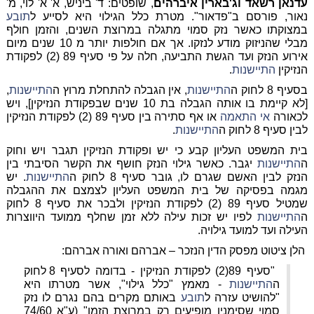
עדנאן רשאד וג'בארין איברהים
, שופטים: ד' ביניש, א' א' לוי, מ'
נאור, פורסם ב"פדאור". מטרת כלל הגילוי היא לסייע ל
תובע
במצוקתו כאשר נזק סמוי מתגלה במרוצת השנים, והזמן חולף
מבלי שהניזוק מודע לנזקו. אך אם חולפות יותר מ 10 שנים מיום
אירוע הנזק ועד הגשת התביעה, חלה על פי סעיף 89 (2) לפקודת
הנזיקין
התיישנות
.
בסעיף 8 לחוק ה
התיישנות
, אין הגבלה להתחלת מרוץ ה
התיישנות
,
[לא קיימת בו אותה הגבלה בת 10 שנים שבפקודת הנזיקין], ויש
לכאורה
אי התאמה
או אף סתירה בין סעיף 89 (2) לפקודת הנזיקין
לבין סעיף 8 לחוק ה
התיישנות
.
בית המשפט העליון קבע כי יש ופקודת הנזיקין תגבר ויש וחוק
ה
התיישנות
יגבר. כאשר גילוי הנזק חושף את הקשר הסיבתי בין
הנזק לבין האשם שגרם לו, גובר סעיף 8 לחוק ה
התיישנות
. יש
מגמה בפסיקה של בית המשפט העליון לצמצם את ההגבלה
שמטיל סעיף 89 (2) לפקודת הנזיקין ולבכר את סעיף 8 לחוק
ה
התיישנות
לפיו יש זכות עילה ללא זמן שחלף ממועד היווצרות
העילה ועד למועד גילויה.
הלן ציטוט מפסק הדין הנזכר – אברהם ואורה אברהם:
"סעיף 89(2) לפקודת הנזיקין - בדומה לסעיף 8 לחוק
ה
התיישנות
- מאמץ "כלל גילוי", אשר מטרתו היא
"להושיט עזרה ל
תובע
באותם מקרים בהם נגרם לו נזק
סמוי שסימניו מופיעים רק במרוצת הזמן" (ע"א 74/60