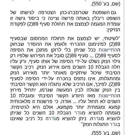
(שם, בע' 550).
גם השופטת שטרסברג-כהן הצטרפה לגישתו של
השופט ריבלין באותה פרשה וציינה כי ביסוד גישה זו
עומדת המגמה
לצמצם את תחולת סעיף 89(2) לפקודת
הנזיקין:
"לשיטתי, יש לצמצם את תחולת המחסום שבסעיף
89(2) למינימום ההכרחי ולאמץ את ההסדר שבחוק
ה
התיישנות
ככל שניתן בלי לרוקן מתוכן את הסיפה
לסעיף 89(2) ... סעיף 89(2) סובל את הפירוש שלפיו רק
גילוי הנזק נשלט על-ידי הסיפה של אותו סעיף, ורק עליו
חלה הגבלת 10 השנים מיום אירוע הנזק. רכיב הקשר
הסיבתי שיכול שיתקיים מאוחר יותר מאירוע הנזק
ומהתגלותו, אינו נתפס בהכרח על-ידי הסיפה לסעיף
89(2). לפיכך, אם הרכיב שלא נתגלה הוא הקשר הסיבתי
בין הנזק שנגלה לבין המעשה שגרמו, יתחיל מירוץ
ה
התיישנות
מאז היוודע הקשר הסיבתי ומגבלת 10
השנים לא תחול עליו ... אודה, כי פרשנות זו מלאכותית
קמעא ומגמתית יותר מקמעא, אולם היא לגיטימית.
מגמתה להוציא מ
גדר
הגבלת 10 השנים כל שניתן
להוציא מ
גדר
ה. ניתן להוציא מ
גדר
ה כל רכיב שאיננו
ב
גדר
התגלות הנזק"
(שם, בע' 555).