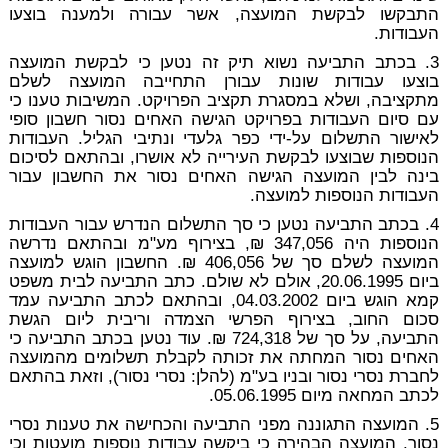
התבקשו לבקשת המועצה, אשר עבורה ולמענה בוצעו
העבודות.
3. בכתב התביעה נשוא תיק זה נטען כי לבקשת המועצה
בוצעו עבודות שונות עבורן התחייבה המועצה לשלם
מתקציבה, ושלא במסגרת תקציב הפרויקט. המשיבות טענו כי
עם סיום העבודות בפרויקט הגישה האחים נסור חשבון סופי
לאישור התשלום על-ידי כפר גלעדי ונתיבי הגליל. העבודות
הנוספות שבוצעו לבקשת העירייה לא אושרו, ובהתאם לסיכום
בינה לבין המועצה הגישה האחים נסור את החשבון עבור
העבודות הנוספות למועצה.
4. בכתב התביעה נטען כי סך התשלום הנדרש עבור העבודות
הנוספות היה 347,056 ₪, בצירוף מע"מ ובהתאם נדרשה
המועצה לשלם סך של 406,056 ₪. החשבון הוגש למועצה
ביום 20.06.1995, אולם לא שולם. כתב התביעה לבית משפט
קמא הוגש ביום 04.03.2002, ובהתאם לכתב התביעה עמד
סכום החוב, בצירוף הפרשי הצמדה וריבית ליום הגשת
התביעה, על סך של 724,318 ₪. עוד נטען בכתב התביעה כי
האחים נסור המחתה את זכותה לקבלת תשלומים מהמועצה
לחברת נסרי נסור ובניו בע"מ (להלן: נסרי נסור), וזאת בהתאם
לכתב המחאה מיום 05.06.1995.
5. המועצה התגוננה מפני התביעה והכחישה את טענות נסרי
נסור. המועצה הבהירה כי ביקשה עבודות נוספות מועטות וכי