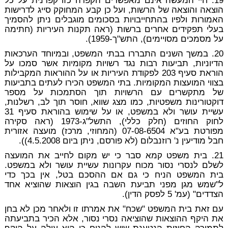
19. חיי המעשה אינם מאפשרים הקפדה כזו קפדנית על כל
הוצאה והוצאה של הרשות, ועל כן קבע המחוקק סייג לדרישות
האמורות ולפיו בהתחייבויות בסכומים מוגבלים ניתן להסמיך
בעלי תפקידים אחרים ברשות (ראה תקנות העיריות (חתימה
על מסמכים מסויימים), התש"ך-1959).
20. במשך השנים התבררו בבתי המשפט, ובמיוחד הערכאות
הדיוניות, תביעות רבות נגד רשויות מקומיות אשר סמכו על
הוראת סעיף 203 לפקודת העיריות או על ההוראות המקבילות
בצווי המועצות המקומיות. בתי המשפט הכירו לעתים בתביעות
של מתקשרים עם הרשויות תוך הסתמכות על מספר
דוקטורינות משפטיות, כמו מצג שווא, חוסר תוך לב, רשלנות,
עשיית עושר ולא במשפט, או על שימוש בהוראת סעיף 31
לחוק החוזים (חלק כללי), התשל"ג-1973 (ראה סקירה
מפורטת בע"א 07-08-6504 (המחוזי, מרכז) מועצה אזורית
חבל מודיעין נ' רוזנבלום (לא פורסם, ניתן ביום 4.5.2008)).
21. בית משפט קמא סבר כי יש מקום לחייב את המועצה
לשלם לנסרי נסור מכוח עקרונות עשיית עושר ולא במשפט.
בית המשפט הניח כי גם אם ההסכם בטל, אין בכך כדי
ל"שמש מגן מפני תביעת השבה בגין הוצאות שהוציא אחד
הצדדים" (עמ' 5 לפסק הדין).
עם זאת בית המשפט "שכח" את אמרתו זו ולאחר מכן לא בחן
את היקף ההוצאות שהוציאה נסרי נסור, אלא הכיר בתביעתה