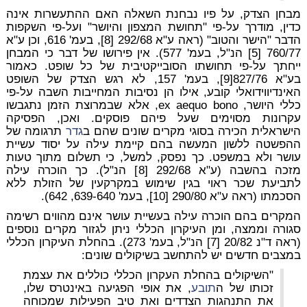
מבחן הצדק, על פיו נבחנת השאלה האם ההתעשרות אינה
כדין, מודרך על-פי "תחושת המצפון והיושר" ועל-פי השקפות
הדבר "הישר והטוב" (ראה ע"א 292/68 [8], בעמ' 616, וכן ע"א
760/77 [5] הנ"ל, בעמ' 577). אין פירושו של דבר כי המבחן
ייחתך על-פי תחושתו הסובייקטיבית של כל שופט. כאמור
בע"א 827/76[9], בעמ' 157, לא רגש הצדק של השופט
האינדיווידואלי קובע, אילו הן נסיבות המחייבות השבה על-פי
כללי היושר, ex aequo bono, אלא שבמרוצת הזמן נתגבשו
עקרונות מסוימים שעל פיהם פוסקים. ואכן, הפסיקה
הישראלית הכירה בסוגי מקרים שונים שהם ב
גדר
תרגומה של
ההפשטה ללשון המעשה בהם קיימת עילה על יסוד עשיית
עושר ולא במשפט. כך נפסק, למשל, כי תשלום מתוך טעות
מזכה בהשבה (ע"א 292/68 [8] הנ"ל). כך הוכרה עילה
לתביעת שכר ראוי בגין שימוש במקרקעין של הזולת ללא
הסכמתו (ראה ע"א 290/80 [10], בעמ' 639-640, 642).
המקרים בהם הוכרה עילה בעשיית עושר אינם מהווים רשימה
סגורה וממצה, ומן העיקרון הכללי ניתן לגזור מקרים נוספים
(ראה ד"נ 20/82 [7] הנ"ל, בעמ' 273). בהחלת העיקרון הכללי
במצבים חדשים יש להתחשב בשיקולים שונים:
"השיקולים בהחלת העקרון הכללי כוללים את עצמת
זכותו של ה
תובע
, את אופי הפגיעה באינטרס שלו,
את התנהגות הצדדים ואת טיב הפעילות שמכוחה