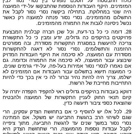
כולה התבססה על הסכם מפורט בין נסרי נסור לבין
המזמינים. היקף העבודות הנוספות שהתבקשו על-ידי המועצה
היה שנוי במחלוקת. בתחילה ביקשה נסרי נסור לקבל את
התשלום מהמזמינים. נסרי נסור פנתה למועצה רק כאשר
נכשל ניסיונה לגבות את התמורה מהמזמינים.
28. דומה כי כל בר-דעת, וכל שכן חברה קבלנית המבצעת
פרויקטים בהיקפים כה גדולים, יודע ומבין כי כל התקשורת
צריכה להיעשות במסגרת התקשרות מסודרת, ובה מפורטים
ההזמנה והתשלומים. נסרי נסור לא דאגה להתקשרות
מסודרת עם המועצה, לא סיכמה את היקף העבודות המדויק
שיבוצע עבור המועצה, לא סיכמה את התמורה וכדומה. גם
אם נאמרו לנסרי נסור אמירות בעל-פה, על-ידי גורמים שונים,
כי המועצה תישא בתשלום עבור העבודות אם המזמינים לא
ישלמו, צריך היה להיות נהיר וברור לה כי אין בכך כדי להיות
התחייבות מחייבת של הרשות.
דווקא בעבודות בהיקפים גדולים ראוי להקפיד הקפדה יתרה על
קיום תנאי החוק לעניין התקשרות של המועצה ולהבטיח
שהוצאת כספי ציבור תיעשה כדין.
29. לכל אלו יש להוסיף כי אם בתחושת הצדק עסקינן, הרי
שגם לשיהוי הרב בהגשת התביעה יש משקל. אם המתינה
נסרי נסור במשך שנים עד להגשת התביעה, מתוך ציפייה
לקבל עבודות נוספות מהמועצה, הרי שתחושת הצדק היא