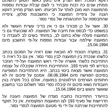
דווקא הפוכה. חוש הצדק אינו נזעק כאשר הטוען לתשלום
ממתין שנים כה רבות ומבהיר כי לשם קבלת עבודות נוספות
מהמועצה הוא מוכן לוותר על תביעתו. חוש הצדק מחייב דווקא
הגנה על ציפיית המועצה כי החשבונות סולקו, ציפייה
שהתבססה על התנהגותה של נסרי נסור.
30. אשר על כן סבורני גם כי אין בדיני עשיית העושר ולא
במשפט כדי לבסס את חיובה של המועצה. לא שוכנעתי גם כי
המועצה פעלה שלא בתום לב, במיוחד בשים לב לעובדה כי
המועצה שילמה עבור עבודות נוספות על-פי החשבון מיום
15.04.1994.
31. במקרה הנוכחי לא הובאה שום ראיה על הסכום בכתב
כלשהו שנכרת בין המועצה לבין נסרי נסור. אין גם כל ראיה כי
התחייבות כלשהי אושרה על-ידי ראש המועצה ועל-ידי הגזבר
כנדרש לפי סעיף 193. ההתחייבות היחידה שקיבלה על עצמה
המועצה ואשר מצאה ביטוי בכתב, היא ההתחייבות המופיעה
בסיכום הפגישה מיום 08.06.1994. אמנם על סיכום זה לא
חתומים הגורמים הרלוונטים במועצה, אולם בכל מקרה בגין
העבודות נשוא סיכום זה קיבלה נסרי נסור תשלום כבר בחשבון
שאושר והוגש ביום 15.04.1994.
בהיעדר התחייבות כתובה מצדה של המועצה העונה על
הדרישות של סעיף 193 לצו המועצות המקומיות, אין כל תוקף
להתחייבות שניתנה על-ידי מי מטעם המועצה לנסרי נסור.