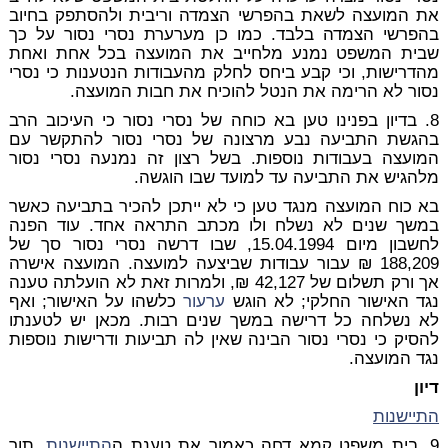
את המועצה לשאת בהפרשי הצמדה וריבית ולהסתפק בחיוב
בהפרשי הצמדה בלבד. כמו כן מערערת נסרי נסור על כך
שבית המשפט נמנע מלחייב את המועצה בכל אחת ואחת
מהדרישות, וכי קבע ביחס לחלק מהעבודות הנטענות כי נסרי
נסור לא הרימה את הנטל להוכיח את חבות המועצה.
8. בדיון בפנינו טען בא כוחה של נסרי נסור כי העיכוב הרב
בהגשת התביעה נבע מרצונה של נסרי נסור להתקשר עם
המועצה בעבודות נוספות. בשל רצון זה נמנעה נסרי נסור
מלהגיש את התביעה עד למועד שבו הוגשה.
בא כוח המועצה מנגד טען כי לא ייתכן להכיר בתביעה כאשר
במשך שנים לא נשלח ולו מכתב התראה אחד. עוד הפנה
לחשבון מיום 15.04.1994, שבו דרשה נסרי נסור סך של
188,209 ₪ עבור עבודות שביצעה למועצה. המועצה אישרה
אך ורק תשלום של 42,127 ₪, ולמרות זאת לא הועלתה טענה
נגד האישור החלקי; לא הוגש
ערעור
כלשהו על האישור; ואף
לא נשלחה כל דרישה במשך שנים רבות. מכאן יש לטענתו
להסיק כי נסרי נסור הבינה שאין לה תביעות ודרישות נוספות
נגד המועצה.
דיון
התיישנות
9. בית משפט קמא דחה כאמור את טענת ה
התיישנות
, תוך