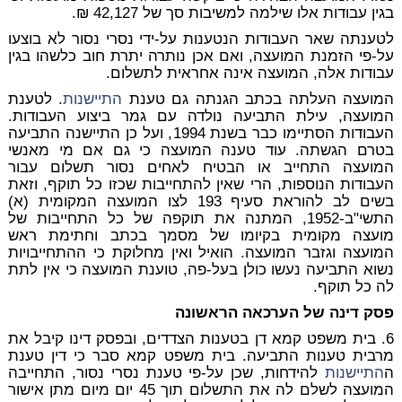
בגין עבודות אלו שילמה למשיבות סך של 42,127 ₪.
לטענתה שאר העבודות הנטענות על-ידי נסרי נסור לא בוצעו
על-פי הזמנת המועצה, ואם אכן נותרה יתרת חוב כלשהו בגין
עבודות אלה, המועצה אינה אחראית לתשלום.
המועצה העלתה בכתב הגנתה גם טענת
התיישנות
. לטענת
המועצה, עילת התביעה נולדה עם גמר ביצוע העבודות.
העבודות הסתיימו כבר בשנת 1994, ועל כן התיישנה התביעה
בטרם הגשתה. עוד טענה המועצה כי גם אם מי מאנשי
המועצה התחייב או הבטיח לאחים נסור תשלום עבור
העבודות הנוספות, הרי שאין להתחייבות שכזו כל תוקף, וזאת
בשים לב להוראת סעיף 193 לצו המועצה המקומית (א)
התשי"ב-1952, המתנה את תוקפה של כל התחייבות של
מועצה מקומית בקיומו של מסמך בכתב וחתימת ראש
המועצה וגזבר המועצה. הואיל ואין מחלוקת כי ההתחייבויות
נשוא התביעה נעשו כולן בעל-פה, טוענת המועצה כי אין לתת
לה כל תוקף.
פסק דינה של הערכאה הראשונה
6. בית משפט קמא דן בטענות הצדדים, ובפסק דינו קיבל את
מרבית טענות התביעה. בית משפט קמא סבר כי דין טענת
ה
התיישנות
להידחות, שכן על-פי טענת נסרי נסור, התחייבה
המועצה לשלם לה את התשלום תוך 45 יום מיום מתן אישור