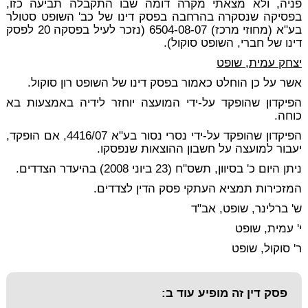
פניה, ולא מצאתי מקרה דומה שבו התקבלה תביעה כזו,
בפסיקה שנסקרה בהרחבה בפסק דינו של כב' השופט סטולר
בע"א (מחוזי מרכז) 6504-08-07 (נזכר לעיל בפסקה 20 לפסק
דינו של חברי, השופט סוקול).
יצחק עמית, שופט
אשר על כן הוחלט כאמור בפסק דינו של השופט רון סוקול.
הפיקדון שהופקד על-ידי המועצה יוחזר לידיה באמצעות בא
כוחה.
הפיקדון שהופקד על-ידי נסרי נסור בע"א 4416/07, אם הופקד,
יעבור למועצה על חשבון ההוצאות שנפסקו.
ניתן היום כ' בסיוון, תשס"ח (23 ביוני 2008) בהיעדר הצדדים.
המזכירות תמציא העתקי פסק הדין לצדדים.
ש' ברלינר, שופט, אב"ד
י' עמית, שופט
ר' סוקול, שופט
פסק דין זה מופיע עוד ב: