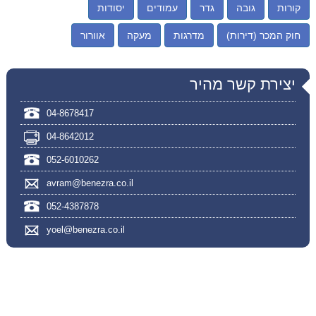
קורות
גובה
גדר
עמודים
יסודות
חוק המכר (דירות)
מדרגות
מעקה
אוורור
יצירת קשר מהיר
04-8678417
04-8642012
052-6010262
avram@benezra.co.il
052-4387878
yoel@benezra.co.il