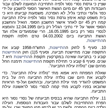
שציין כי גרסת נסרי נסור ולפיה התחייבה המועצה לשלם עבור
העבודות תוך 45 יום מיום הגשת האישור הסופי לחשבון על-ידי
כפר גלעדי ונתיבי גליל, לא הופרכה. משמעות קביעתו היא כי
בית משפט קמא אימץ גרסת נסיר נסור ולפיה עילת התביעה
קמה רק 45 יום לאחר אישור החשבון הסופי. הואיל והחשבון
הסופי אושר על ידי נתיבי הגליל רק ביום 12.04.1995 והומצא
לנסרי נסור רק ביום 16.05.1995, הרי שממועדים אלה ועד
הגשת התביעה ביום 04.03.2002 טרם חלפה תקופת
ה
התיישנות
.
10. סעיף 5 לחוק ה
התיישנות
, התש"ח-1958 קובע את
התקופה שבה מתיישנת תביעה, וסעיף 5(1) חוק ה
התיישנות
קובע כי בתביעה שאינה במקרקעין תקופת ה
התיישנות
היא 7
שנים. סעיף 6 קובע כי תחילת תקופת ה
התיישנות
תימנה החל
מהיום שבו "נולדה עילת התביעה".
שאלת המפתח היא אפוא מתי "נולדה עילת התביעה". כדי
לקבוע את היום שבו נולדה עילת התביעה היה על בית
המשפט להגדיר מהי עילת התביעה, ובהתאם ועל-פי הראיות
שהובאו בפניו לקבוע מתי קמה לנסרי נסור לראשונה עילת
התביעה.
11. עילת התביעה שהיא בבסיס תביעתה של נסרי נסור היא
הפרת ההתחייבות לשלם עבור העבודות הנוספות. העילה
נולדה ביום ההפרה, ולשם כך יש לבחון מהו המועד שבו, על-פי