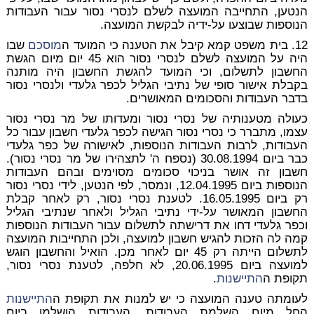
הנטען, התחייבה המועצה לשלם לנסרי נסור עבור העבודות
הנוספות שבוצעו על-ידיה לבקשת המועצה.
12. בית משפט קמא קיבל את הטענה כי המועד ה
מוסכם
שבו
היה על המועצה לשלם לנסרי נסור הוא 45 יום מיום הגשת
החשבון לתשלום, וכי המועד להגשת החשבון היה מותנה
בקבלת אישור סופי של נתיבי הגליל לכפר גלעדי ולנסרי נסור
בדבר העבודות והסכומים המאושרים.
כעולה מטענותיה של נסרי נסור ומעדותו של מר נסרי נסור
עצמו, מתברר כי נסרי נסור הגישה לכפר גלעדי חשבון עבור כל
העבודות, לרבות העבודות הנוספות, לאישורה של כפר גלעדי
כבר ביום 30.08.1994 (נספח ה' לתצהירו של מר נסרי נסור).
חשבון זה אושר בניכוי סכומים מסוימים ובהם העבודות
הנוספות ביום 12.04.1995, ונמסר, לפי הנטען, לידי נסרי נסור
רק ביום 16.05.1995. לטענת נסרי נסור, רק לאחר קבלת
החשבון המאושר על-ידי נתיבי הגליל ולאחר שנתיבי הגליל
וכפר גלעדי דחו את דרישתה לתשלום עבור העבודות הנוספות
קמה לה הזכות להגיש חשבון למועצה, ולכן התחייבות המועצה
לתשלום הייתה רק 45 יום לאחר מכן. הואיל והחשבון הוגש
למועצה ביום 20.06.1995, לא חלפה, לטענת נסרי נסור,
תקופת ה
התיישנות
.
לעומתה טענה המועצה כי יש למנות את תקופת ה
התיישנות
החל מיום השלמת העבודות. העבודות הושלמו ביום