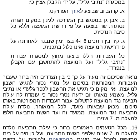
במסגרת "נתיבי גליל", על ידי הקבלן אציין כי:
א. קו הביוב שבוצע ל
אורך
הפרויקט.
ב. אבן גן במפגש בין המדרכה לגינון במקום חגורה
נסתרת שר בוצעה על פי דרישת המועצה וללא כל
סיבה הנדסית.
ג. קיר בין חתכים 6 ו-4 בצד ימין שנבנה לאחרונה על
פי דרישת המועצה ואינו כלול בתכנית.
כל העבודות הללו בוצעו מחוץ למסגרת עבודות
"נתיבי גליל" ועל המועצה להתחשבן עם הקבלן
בנפרד".
נראה שסיכום זה מעיד על כך כי בין הצדדים היה ברור שעבור
העבודות המפורטות בסיכום על נסרי נסור להגיש חשבון
למועצה, ואין מקום כי תגיש את החשבון לכפר גלעדי או נתיבי
גליל. משמע מאותו יום ידעה נסרי נסור כי עומדת לה עילת
תביעה נגד המועצה לתשלום עבור העבודות המפורטות באותו
סיכום. מכאן שבאותו מועד, לכל המאוחר, נולדה עילת
התביעה נגד המועצה. ממועד זה ועד הגשת התביעה חלפו
למעלה מ- 7 שנים.
16. מכל הטעמים האמורים ברור כי עילת התביעה נולדה
למעלה מ- 7 שנים שלפני הגשת התביעה, ועל כן היה על בית
המשפט לקבל את טענת ה
התיישנות
ולהורות על דחיית