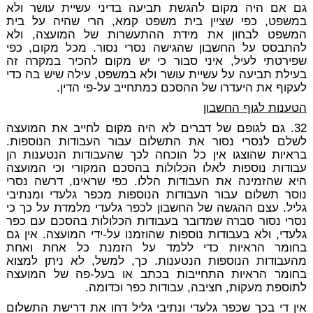
גם אם היה מקום להגשת תביעה בדיני עשיית עושר ולא
במשפט, כפי שציין בית משפט קמא, הרי שהיה על בית
המשפט לבחון את מידת ההתעשרות של המועצה, ולא
להתבסס על החשבון שהגישה נסרי נסור. מכל מקום, כפי
שפירטתי לעיל, איני סבור כי יש מקום להכיר במקרה זה
בעילת תביעה על עשיית עושר ולא במשפט, עילה שיש בה כדי
לעקוף את היעדרו של ההסכם כמתחייב על-פי הדין.
הטענות לגוף החשבון
32. גם לגופם של דברים לא היה מקום לחייב את המועצה
לשלם לנסרי נסור את התשלום עבור העבודות הנוספות.
בראיות שהוצגו אין כל הוכחה לכך שהעבודות הנטענות הן
עבודות נוספות לאלו הכלולות בהסכם המקורי וכי המועצה
היא שהזמינה את העבודות הללו. כפי שראינו, דרשה נסרי
נוסר תשלום עבור העבודות הנוספות מכפר גלעדי ומנתיבי
גליל. עצם ההגשה של החשבון לכפר גלעדי מלמדת על כך כי
נסרי נסור סברה שמדובר בעבודות הכלולות בהסכם עם כפר
גלעדי, ולא בעבודות נוספות שהוזמנו על-ידי המועצה. אין גם
בחומר הראיות כדי ללמד על הזמנת כל אחת ואחת
מהעבודות הנוספות הנטענות. כך, למשל, לא ניתן למצוא
בחומר הראיות התחייבות בכתב או בעל-פה של המועצה
לתוספת מעקות, חציבה, עבודות כפר וכדומה.
אין די בכך שכפר גלעדי ונתיבי גליל דחו את דרישת התשלום