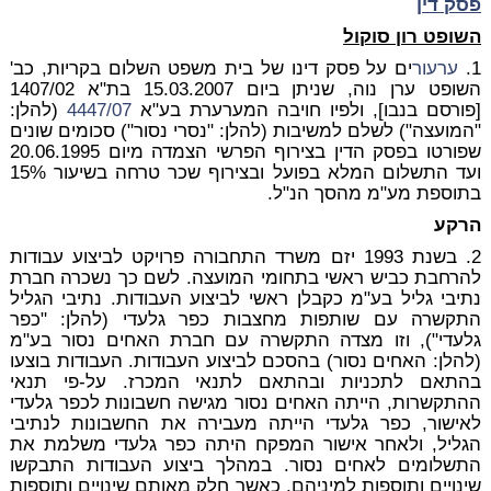
פסק דין
השופט רון סוקול
1.
ערעור
ים על פסק דינו של בית משפט השלום בקריות, כב'
השופט ערן נוה, שניתן ביום 15.03.2007 בת"א 1407/02
[פורסם בנבו], ולפיו חויבה המערערת בע"א
4447/07
(להלן:
"המועצה") לשלם למשיבות (להלן: "נסרי נסור") סכומים שונים
שפורטו בפסק הדין בצירוף הפרשי הצמדה מיום 20.06.1995
ועד התשלום המלא בפועל ובצירוף שכר טרחה בשיעור 15%
בתוספת מע"מ מהסך הנ"ל.
הרקע
2. בשנת 1993 יזם משרד התחבורה פרויקט לביצוע עבודות
להרחבת כביש ראשי בתחומי המועצה. לשם כך נשכרה חברת
נתיבי גליל בע"מ כקבלן ראשי לביצוע העבודות. נתיבי הגליל
התקשרה עם שותפות מחצבות כפר גלעדי (להלן: "כפר
גלעדי"), וזו מצדה התקשרה עם חברת האחים נסור בע"מ
(להלן: האחים נסור) בהסכם לביצוע העבודות. העבודות בוצעו
בהתאם לתכניות ובהתאם לתנאי המכרז. על-פי תנאי
ההתקשרות, הייתה האחים נסור מגישה חשבונות לכפר גלעדי
לאישור, כפר גלעדי הייתה מעבירה את החשבונות לנתיבי
הגליל, ולאחר אישור המפקח היתה כפר גלעדי משלמת את
התשלומים לאחים נסור. במהלך ביצוע העבודות התבקשו
שינויים ותוספות למיניהם, כאשר חלק מאותם שינויים ותוספות