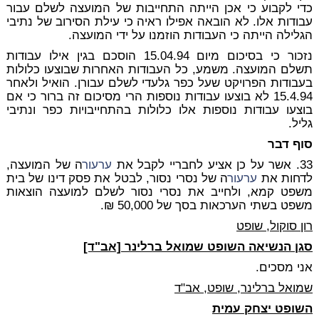
כדי לקבוע כי אכן הייתה התחייבות של המועצה לשלם עבור
עבודות אלו. לא הובאה אפילו ראיה כי עילת הסירוב של נתיבי
הגלילה הייתה כי העבודות הוזמנו על ידי המועצה.
נזכור כי בסיכום מיום 15.04.94 הוסכם בגין אילו עבודות
תשלם המועצה. משמע, כל העבודות האחרות שבוצעו כלולות
בעבודות הפרויקט שעל כפר גלעדי לשלם עבורן. הואיל ולאחר
15.4.94 לא בוצעו עבודות נוספות הרי מסיכום זה ברור כי אם
בוצעו עבודות נוספות אלו כלולות בהתחייבויות כפר ונתיבי
גליל.
סוף דבר
33. אשר על כן אציע לחבריי לקבל את
ערעור
ה של המועצה,
לדחות את
ערעור
ה של נסרי נסור, לבטל את פסק דינו של בית
משפט קמא, ולחייב את נסרי נסור לשלם למועצה הוצאות
משפט בשתי הערכאות בסך של 50,000 ₪.
רון סוקול, שופט
סגן הנשיאה השופט שמואל ברלינר [אב"ד]
אני מסכים.
שמואל ברלינר, שופט, אב"ד
השופט יצחק עמית