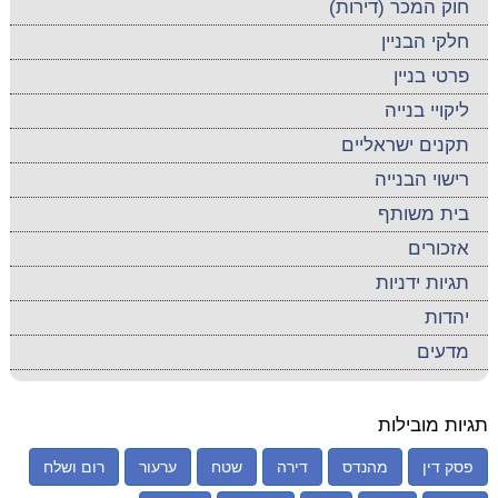
חוק המכר (דירות)
חלקי הבניין
פרטי בניין
ליקויי בנייה
תקנים ישראליים
רישוי הבנייה
בית משותף
אזכורים
תגיות ידניות
יהדות
מדעים
תגיות מובילות
פסק דין
מהנדס
דירה
שטח
ערעור
רום ושלח