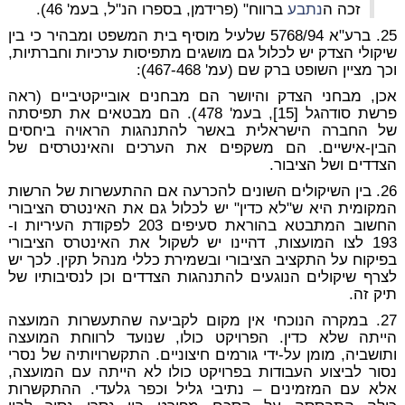
זכה ה
נתבע
ברווח" (פרידמן, בספרו הנ"ל, בעמ' 46).
25. ברע"א 5768/94 שלעיל מוסיף בית המשפט ומבהיר כי בין
שיקולי הצדק יש לכלול גם מושגים מתפיסות ערכיות וחברתיות,
וכך מציין השופט ברק שם (עמ' 467-468):
אכן, מבחני הצדק והיושר הם מבחנים אובייקטיביים (ראה
פרשת סודהגל [15], בעמ' 478). הם מבטאים את תפיסתה
של החברה הישראלית באשר להתנהגות הראויה ביחסים
הבין-אישיים. הם משקפים את הערכים והאינטרסים של
הצדדים ושל הציבור.
26. בין השיקולים השונים להכרעה אם ההתעשרות של הרשות
המקומית היא ש"לא כדין" יש לכלול גם את האינטרס הציבורי
החשוב המתבטא בהוראת סעיפים 203 לפקודת העיריות ו-
193 לצו המועצות, דהיינו יש לשקול את האינטרס הציבורי
בפיקוח על התקציב הציבורי ובשמירת כללי מנהל תקין. לכך יש
לצרף שיקולים הנוגעים להתנהגות הצדדים וכן לנסיבותיו של
תיק זה.
27. במקרה הנוכחי אין מקום לקביעה שהתעשרות המועצה
הייתה שלא כדין. הפרויקט כולו, שנועד לרווחת המועצה
ותושביה, מומן על-ידי גורמים חיצוניים. התקשרויותיה של נסרי
נסור לביצוע העבודות בפרויקט כולו לא הייתה עם המועצה,
אלא עם המזמינים – נתיבי גליל וכפר גלעדי. ההתקשרות