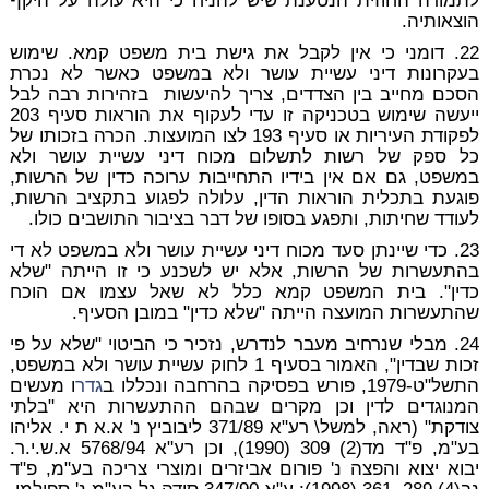
לתמורה החוזית הנטענת שיש להניח כי היא עולה על היקף
הוצאותיה.
22. דומני כי אין לקבל את גישת בית משפט קמא. שימוש
בעקרונות דיני עשיית עושר ולא במשפט כאשר לא נכרת
הסכם מחייב בין הצדדים, צריך להיעשות בזהירות רבה לבל
ייעשה שימוש בטכניקה זו עדי לעקוף את הוראות סעיף 203
לפקודת העיריות או סעיף 193 לצו המועצות. הכרה בזכותו של
כל ספק של רשות לתשלום מכוח דיני עשיית עושר ולא
במשפט, גם אם אין בידיו התחייבות ערוכה כדין של הרשות,
פוגעת בתכלית הוראות הדין, עלולה לפגוע בתקציב הרשות,
לעודד שחיתות, ותפגע בסופו של דבר בציבור התושבים כולו.
23. כדי שיינתן סעד מכוח דיני עשיית עושר ולא במשפט לא די
בהתעשרות של הרשות, אלא יש לשכנע כי זו הייתה "שלא
כדין". בית המשפט קמא כלל לא שאל עצמו אם הוכח
שהתעשרות המועצה הייתה "שלא כדין" במובן הסעיף.
24. מבלי שנרחיב מעבר לנדרש, נזכיר כי הביטוי "שלא על פי
זכות שבדין", האמור בסעיף 1 לחוק עשיית עושר ולא במשפט,
התשל"ט-1979, פורש בפסיקה בהרחבה ונכללו ב
גדר
ו מעשים
המנוגדים לדין וכן מקרים שבהם ההתעשרות היא "בלתי
צודקת" (ראה, למשל\ רע"א 371/89 ליבוביץ נ' א.א ת י. אליהו
בע"מ, פ"ד מד(2) 309 (1990), וכן רע"א 5768/94 א.ש.י.ר.
יבוא יצוא והפצה נ' פורום אביזרים ומוצרי צריכה בע"מ, פ"ד