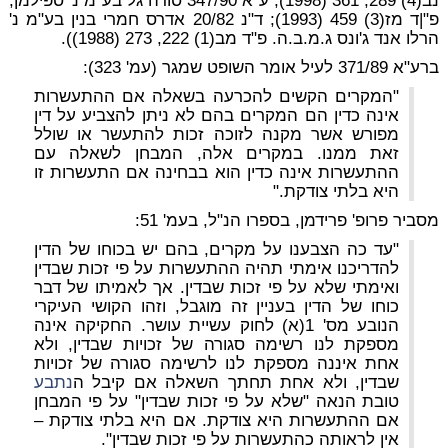
נב(4) 289, 361 (1998); ע"א 347/90 סודה גל בע"מ נ' ספילמן,
פ"|ד מז(3) 459 (1993); ד"נ 20/82 אדרס חמרי בנין בע"מ נ'
הרלו אנד ג'ונס ג.מ.ב.ה. פ"ד מב(1) 222, 273 (1988)).
ברע"א 371/89 לעיל אומר השופט שמגר (עמ' 323):
"המקרים הקשים להכרעה בשאלה אם ההתעשרות
אינה כדין הם המקרים בהם לא ניתן להצביע על דין
מפורש אשר מקנה לזוכה זכות להתעשר או שולל
זאת ממנו. במקרים אלה, המבחן לשאלה עם
ההתעשרות אינה כדין הוא בבחינה אם התעשרות זו
היא בלתי צודקת."
מסביר פרופ' פרידמן, בספרו הנ"ל, בעמ' 51:
"עד כה הצבענו על מקרים, בהם יש בכוחו של הדין
להדריכנו אימתי תהיה ההתעשרות על פי זכות שבדין
ואימתי שלא על פי זכות שבדין. אך לאמיתו של דבר
כוחו של הדין בעניין זה מוגבל, וזהו הקושי העיקרי
הנובע מס' 1(א) לחוק עשיית עושר. החקיקה אינה
מספקת לנו רשימה סגורה של זכויות שבדין, ולא
אחת איננה מספקת לנו לרשימה סגורה של זכויות
שבדין, ולא אחת תחתך השאלה אם קיבל ה
נתבע
טובת הנאה "שלא על פי זכות שבדין" על פי המבחן
אם ההתעשרות היא צודקת. אם היא בלתי צודקת –
אין לראותה כהתעשרות על פי זכות שבדין".