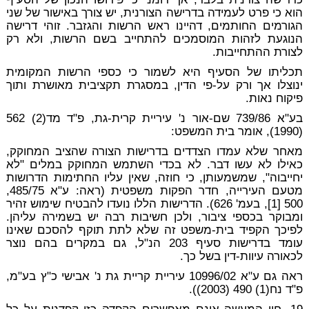
הוא כי פרט לעמידה בדרישה הצורנית, יש צורך באישור של שני
הגורמים החותמים, דהיינו ראש הרשות והגזבר. זוהי דרישה
הנוגעת לזהות המוסמכים להתחייב בשם הרשות, ולא רק
לצורת ההתחייבות.
תכליתו של הסעיף היא לשמור כי כספי הרשות המקומית
ינוצלו אך ורק על-פי הדין, במסגרת תקציבית מאושרת ותוך
פיקוח נאות.
בע"א 739/86 שם-אור נ' עיריית קרית-גת, פ"ד מד(2) 562
(1990), אומר בית המשפט:
מאחר שלא עמדו הצדדים בדרישות הצורה שהציב המחוקק,
כאילו לא עשו דבר. לא בכדי השתמש המחוקק במלים "לא
יחייבוה", שמשמעותן, כי חוזה, שאין עליו החתימות הדרושות
מטעם העירייה, חדר הפקות משפטית (ראה: ע"א 485/75,
500 [1], בעמ' 626). הדרישות הללו נועדו להבטיח שימוש זהיר
ומבוקר בכספי ציבור, ולכן חשיבות רבה יש בשמירה עליהן.
לפיכך הקפיד בית-משפט זה שלא לתת תוקף להסכם שאינו
עומד בדרישות סעיף 203 הנ"ל, גם במקרים בהם נוצר
לכאורה עיוות-דין בשל כך.
ראה גם ע"א 10996/02 עיריית קריית גת נ' אבישי כ"ץ בע"מ,
פ"ד נח(1) 490 (2003)).