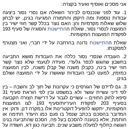
אני מסכים ואוסיף ואעיר בקצרה:
1. עוד לפני שנכנסים לבירור השאלה אם נסרי נסור ביצעה
עבודות נוספות ומה היקפן והתמורה המגיעה בגינן, יש לבחון
שלוש שאלות מקדמיות והן: האם נוצר בכלל קשר חוזי ישיר בין
המועצה לנסרי נסור, שאלת ה
התיישנות
והסוגיה של סעיף 193
לפקודת המועצות המקומיות.
שאלת ה
התיישנות
נדונה בהרחבה על ידי חברי, ואני מצטרף
למסקנתו.
2. העובדה שנסרי נסור כללה את העבודות מושא התביעה
בחשבון שהוגש לכפר גלעדי, מעידה לטעמי שלא נוצר קשר
חוזי ישיר בינה, כקבלן משנה של קבלן משנה, לבין המועצה
כמזמין, למעט לגבי העבודות שאושרו על ידי המועצה ושולם
בגינן.
3. גם לדידם של הגורסים כי עקרונות של תוך לב והשבה – בין
לפי דיני עשיית עושר ולא במשפט ובין לפי הוראת סעיף 31
סיפא לחוק החוזים – עשויים לגבור על דרישת הצורה הקבועה
בסעיף 203 לפקודת העיריות/סעיף 193 לצו המועצות
המקומיות, יתקשו להפעיל דוקטרינות אלו במקרה דנן. ודוק: אין
המדובר בהסכם בכתב שנפל בו פגם כמו היעדר חתימה או
חותמת, אלא בטענה להסכם בעל פה, הסכם שהתביעה בגינו
הוגשה כחלוף למעלה משבע שנים. תביעה כגון דא, חשודה על