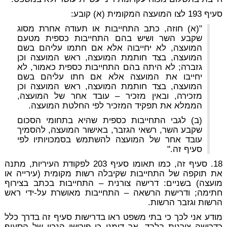
סעיף 193 לצו המועצה המקומית (א) קובע:
"(א) חוזה, כתב התחייבות או תעודה אחרת מסוג
שקבע השר ושיש בהם התחייבות כספית מטעם
המועצה, לא יחייבוה אלא אם חתמו עליהם בשם
המועצה, בצד חותמת המועצה, ראש המועצה וכן
גזברה; לא היתה בהם התחייבות כספית כאמור, לא
יחייבו את המועצה אלא אם חתו עליהם בשם
המועצה, בצד חותמת המועצה, ראש המועצה וכן
מזכירה, ובאין מזכיר – עובד אחר של המועצה,
הממלא את תפקיד המזכיר לפי החלטת המועצה.
(ב) לגבי התחייבות כספית שהיא בתחומי הסכום
שקבע השר, רשאי הגזבר, באישור המועצה, להסמיך
עובד אחר של המועצה להשתמש בסמכויותיו לפי
סעיף זה."
18. סעיף זה, כמו תאומו סעיף 203 לפקודת העיריות, מתנה
את תוקפה של התחייבות שקיבלה רשות מקומית (עירייה או
מועצה) בשניים: דרישה צורנית – התחייבות בכתב בצירוף
חתימה; ודרישת הרשאה – התחייבות מאושרת על-ידי ראש
הרשות וגזבר הרשות.
מודע אני לכך כי בתי משפט ראו בדרישות סעיף זה בדרך כלל
כדרישה צורנית בלבד, אך דומני כי פירושו הנכון של הסעיף