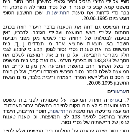
סופי על-ידי נתיבי הגליל וכפר גלעדי לחשבון נסרי נסור. בית
משפט קמא קבע כי טענה זו של נסיר נסור לא הופרכה, ודי
בכך כדי לדחות את טענת ה
התיישנות
, שכן החשבון הסופי
הוגש ביום 20.06.1995.
בית המשפט גם דחה את הטענה בדבר היעדר חוזה בכתב
החתום על-ידי ראש המועצה ועל-ידי הגזבר. לדבריו, "אין
בטענה לבטלותו של החוזה כדי לשמש מגן מפני תביעת
השבה בגין הוצאות שהוציא אחד מן הצדדים [...]". בית
המשפט בחן את טענות נסרי נסור לגופן וקבע כי שוכנע לגבי
חלק מפריטי התביעה, ועל כן חייב את המועצה לשלם את
הסך של 183,373 ₪ בצירוף מע"מ. עם זאת קבע בית המשפט
כי בשל השיהוי הרב בהגשת התביעה אין מקום לחייב את
המועצה לשלם לנסרי נסור הפרשי הצמדה וריבית, ועל כן הורה
כי הסכום הנ"ל יישא הפרדי הצמדה וריבית בלבד, מיום הגשת
החשבון 20.06.1995.
ה
ערעור
ים
7. ב
ערעור
ה חוזרת המועצה על טענותיה לפני בית משפט
קמא וטוענת כי לא היה מקום לחייבה בתשלום עבור העבודות.
המועצה מדגישה את טענת ה
התיישנות
, חוסר היריבות, היעדר
אישור בהתאם לסעיף 193 לצו המועצות, וכן טענה טענות
לגופן של דרישותיה של נסרי נסור.
נסרי נסור מצדה ערערה על החלטת בית המשפט שלא לחייב