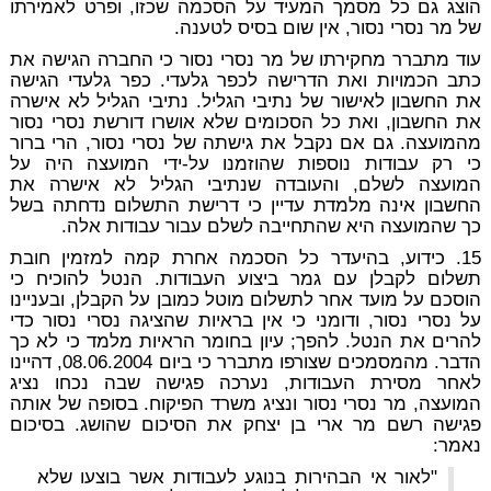
הוצג גם כל מסמך המעיד על הסכמה שכזו, ופרט לאמירתו
של מר נסרי נסור, אין שום בסיס לטענה.
עוד מתברר מחקירתו של מר נסרי נסור כי החברה הגישה את
כתב הכמויות ואת הדרישה לכפר גלעדי. כפר גלעדי הגישה
את החשבון לאישור של נתיבי הגליל. נתיבי הגליל לא אישרה
את החשבון, ואת כל הסכומים שלא אושרו דורשת נסרי נסור
מהמועצה. גם אם נקבל את גישתה של נסרי נסור, הרי ברור
כי רק עבודות נוספות שהוזמנו על-ידי המועצה היה על
המועצה לשלם, והעובדה שנתיבי הגליל לא אישרה את
החשבון אינה מלמדת עדיין כי דרישת התשלום נדחתה בשל
כך שהמועצה היא שהתחייבה לשלם עבור עבודות אלה.
15. כידוע, בהיעדר כל הסכמה אחרת קמה למזמין חובת
תשלום לקבלן עם גמר ביצוע העבודות. הנטל להוכיח כי
הוסכם על מועד אחר לתשלום מוטל כמובן על הקבלן, ובעניינו
על נסרי נסור, ודומני כי אין בראיות שהציגה נסרי נסור כדי
להרים את הנטל. להפך; עיון בחומר הראיות מלמד כי לא כך
הדבר. מהמסמכים שצורפו מתברר כי ביום 08.06.2004, דהיינו
לאחר מסירת העבודות, נערכה פגישה שבה נכחו נציג
המועצה, מר נסרי נסור ונציג משרד הפיקוח. בסופה של אותה
פגישה רשם מר ארי בן יצחק את הסיכום שהושג. בסיכום
נאמר:
"לאור אי הבהירות בנוגע לעבודות אשר בוצעו שלא