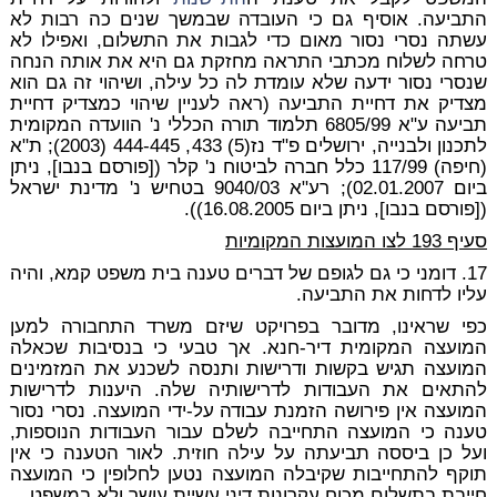
התביעה. אוסיף גם כי העובדה שבמשך שנים כה רבות לא
עשתה נסרי נסור מאום כדי לגבות את התשלום, ואפילו לא
טרחה לשלוח מכתבי התראה מחזקת גם היא את אותה הנחה
שנסרי נסור ידעה שלא עומדת לה כל עילה, ושיהוי זה גם הוא
מצדיק את דחיית התביעה (ראה לעניין שיהוי כמצדיק דחיית
תביעה ע"א 6805/99 תלמוד תורה הכללי נ' הוועדה המקומית
לתכנון ולבנייה, ירושלים פ"ד נז(5) 433, 444-445 (2003); ת"א
(חיפה) 117/99 כלל חברה לביטוח נ' קלר ([פורסם בנבו], ניתן
ביום 02.01.2007); רע"א 9040/03 בטחיש נ' מדינת ישראל
([פורסם בנבו], ניתן ביום 16.08.2005)).
סעיף 193 לצו המועצות המקומיות
17. דומני כי גם לגופם של דברים טענה בית משפט קמא, והיה
עליו לדחות את התביעה.
כפי שראינו, מדובר בפרויקט שיזם משרד התחבורה למען
המועצה המקומית דיר-חנא. אך טבעי כי בנסיבות שכאלה
המועצה תגיש בקשות ודרישות ותנסה לשכנע את המזמינים
להתאים את העבודות לדרישותיה שלה. היענות לדרישות
המועצה אין פירושה הזמנת עבודה על-ידי המועצה. נסרי נסור
טענה כי המועצה התחייבה לשלם עבור העבודות הנוספות,
ועל כן ביססה תביעתה על עילה חוזית. לאור הטענה כי אין
תוקף להתחייבות שקיבלה המועצה נטען לחלופין כי המועצה
חייבת בתשלום מכוח עקרונות דיני עשיית עושר ולא במשפט.