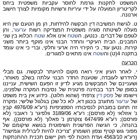
המשפט לתקנות גורמת לחוסר עקביות משפטית ביחס
לקריטריון המועלה על ידי עיריות ורשויות מקומיות לצורך חישוב
ארנונה.
ט. לגישת המשיבה דין הבקשה להידחות, הן מן הטעם שין היא
מעלה לשיטתה סוגיה משפטית המצדיקה רשות
ערעור
, והן
לגופם של דברים. כנטען, ה
שטח
אינו אלא
שטח
הכלוא בין שני
המבנים, הבית העיקרי והחדר הבנוי אינו מוקף ביותר משני
קירות. נטען עוד, כי הקירוי היה ארעי וחלקי, וברי כי אינו עומד
בתקנה 4(ט) וה
שטח
אינו מתאים למגורים.
הכרעה
י. לאחר העיון איני רואה מקום להיעתר לבקשה. גם מבלי
להידרש לעובדה, שטענת החדר הבנוי עלתה בשלב מאוחר,
ושעניינם של המבקשים מגיע לדיון זו הפעם השישית, ענייננו
בסופן של דבר בבחינה פרטנית של נסיבות המקרה שלפנינו,
ויישומו של
פסק דין
צרפתי (שהוא חלוט). כידוע אין בית משפט
של
ערעור
מתערב בכגון דא, לא כל שכן בגלגול שלישי; ומקרה
זה תחום במובהק לנסיבותיו הספציפיות (רע"א 4976/09 קבץ
נ' אזולאי (לא פורסם); רע"א 3189/06 וולפיגר נ' ראובני (לא
פורסם); רע"א 6474/99 צוקרמן נ' פאלוך (לא פורסם)). אף
בהנחה, כי הגישה הפרשנית השיפוטית בנושא שיקומם של
מפוני גוש קטיף וצפון השומרון "צריכה להיות ליברלית וגמישה"
(רע"א 4563/10 ועדת הזכות לפי חוק יישום תכנית ההתנתקות