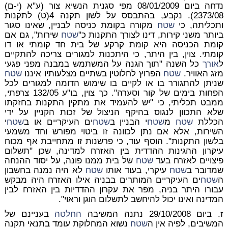
נדחה ביום 08/01/2009 מפי סגנית הנשיא צור (ע"א (י-ם)
2373/08). נקבע, בהתבסס על לשון תקנה 4(ט) לתקנות
ותכליתה, כי
שטח
מקורה בקומת כניסה לבניין, שאינו סגור
ביותר משני קירות, דינו לצורך התקנות כ"
שטח
שירות", גם אם
קומת הכניסה היא קומת קרקע של בית חד קומתי או דו
קומתי. צוין, בין היתר, כי היתכנות למגורים צריכה להתקיים
ל
אורך
כל השנה "תוך הגנה על המשתמש במבנה מפני פגעי
מזג האוויר.
שטח
הפרוץ לחלוטין בשתיים מצלעותיו איננו
שטח
שניתן להתגורר בו או לקיים בו שימוש הדומה למגורים לכל
הפחות בימים של קור וסערה". כך צוין, בו"ע 132/05 צרפתי,
ממבט תכליתי, כי "יש להעמיד את מתקין התקנות בחזקתו
שלא התכוון לנגוס בהיקף הניצול של זכות הקניין על ידי
הכללת
שטח
מ
שטח
י הבניין ב
שטח
ים העיקריים או ב
שטח
י
השירות, אלא אם נתן לכוונה זו ביטוי מפורש וחד משמעי
בלשון התקנות". הוסף עוד, כי פרשנות זו מתחייבת אף מכוח
עיקרון ההגינות ההדדית בין האזרח למדינה, שכן "תשלום
פיצויים לאזרח בעד
שטח
של בית ממנו פונה, על יסוד ההנחה
שמדובר ב
שטח
עיקרי, בעוד אותו
שטח
לא היה נמנה בחשבון
ה
שטח
ים העיקריים המותרים בבניה אילו האזרח היה מבקש
עבורו היתר בניה, מפר את עקרון ההדדיות בין האזרח לבין
המדינה ואינו יכול להיחשב לתשלום הוגן וראוי".
ז. ביום 29/10/2008 נתנה המשיבה
החלטה
בעניינם של
המשיבים, לפיה אין ה
שטח
נשוא המחלוקת עומד בתנאי תקנה