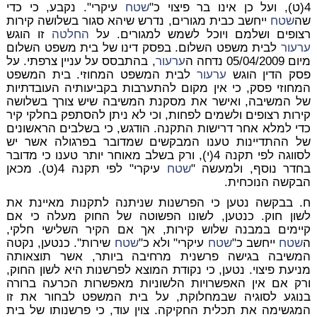
4(ט), ועל כן אינו בר פיצוי כ"
שטח
עיקרי". נקבע, כי כדי
שה
שטח
ייחשב כבית מגורים, נדרש שיהא סגור בשלושה קירות
רצופים ושלמם ויוכל לשמש למגורים. על
החלטה
זו הוגש
ערעור
לבית משפט השלום. בפסק דינו של בית משפט השלום
מיום 05/04/2009 נדחה ה
ערעור
, בהתבסס על עניין צרפתי. על
פסק הדין הוגש
ערעור
לבית המשפט המחוזי. בית המשפט
המחוזי פסק, כי אין מקום להתערבות בקביעותיה העובדתיות
של המשיבה, ואישר את מסקנת המשיבה שיש צורך בשלושה
קירות רצופים ולשמים לפחות, וכי לא ניתן להסתפק בחלקי קיר
כדי למלא אחר דרישות התקנה. הודגש, כי בשלבים הראשונים
של ההתדיינות טענו המבקשים שמדובר בפרגולה אשר יש
לסווגה לפי תקנה 4(י), ורק בשלב מאוחר יותר טענו כי מדובר
בחדר נוסף, ולמעשה "
שטח
עיקרי" לפי תקנה 4(ט). מכאן
הבקשה הנוכחית.
ח. בבקשה נטען כי הפרשנות שניתנה לתקנות מאיינת את
לשון חוק. כנטען, לשונו הפשוטה של החוק מעלה כי אם
קיימים במבנה שלוש קירות, אך אם הקיר השלישי חלקי,
ה
שטח
ייחשב כ"
שטח
עיקרי" ולא כ"
שטח
שירות". כנטען, נקטה
המשיבה בגישה פרשנית מרחיבה ביותר, אשר תוצאותה
מניעת פיצוי. נטען, כי נקודת המוצא לפרשנות היא לשון החוק,
ורק אם אין האפשרויות הלשוניות מאפשרות הכרעה ברורה
בנוגע לסוגיה שבמחלוקת, על בית המשפט לבחור את זו
המגשימה את תכלית החקיקה. צוין עוד, כי פרשנותו של בית