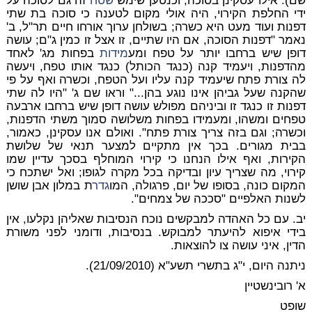
שם). אילו עסקינן בסוכה, וכנטען שימש
שטח
זה גם לסוכה על
ידי החלפת הקירוי, היה אולי מקום לטענה כי סוכה בת שתי
דפנות ועוד מעט היא כשרה; בשולחן ערוך אורחו חיים תר"ל, ב'
נאמר "דפנות הסוכה, אם היו שתיים, זו אצל זו כמין ג"ם; עושה
דופן שיש ברחבו יותר על טפח ומע
מידות
בפחות מג' לאחד
מהדפנות, ויעמיד קנה (כנגד הכותל) כנגד אותו טפח, ויעשה
לה צורת פתח שיעמיד קנה עליו ועל הטפח, וכשרה ואף על פי
שהקנה שעל גביהן אינו נוגע בהן..." וראו שם ג' "היו לה שתי
דפנות זו כנגד זו וביניהם מפולש עושה דופן שיש ברחבו ארבעה
טפחים ומשהו, ומעמידו בפחות משלושה סמוך משתי הדפנות,
וכשרה; וגם בזה צריך צורת פתח". ואולם אנו עסקינן, כאמור,
בבית מגורים. בכך אין מתקיים למצער תנאי של שלושת
הקירות, ואף אילו הנחנו כי קירוי המוחלף בסכך עדיין שמו
קירוי, מה שצריך עיון ובדיקה בכל מקרה לגופו; ואל ישתכח כי
המקום כונה, בסופו של יום, פרגולה, המו
גדר
ת במלון אבן שושן
לשנות האלפיים "סככה של צמחים".
יב. עם כל האהדה למבקשים נוכח הנסיבות שאליהן נקלעו, אין
בידי איפוא להיעתר למבוקש. בנסיבות, ודומני לפני משורת
הדין, איני עושה צו להוצאות.
ניתנה היום, י"ג בתשרי תשע"א (21/09/2010).
א' רובינשטיין
שופט