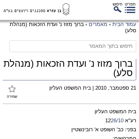
תפריט
חיפוש
לג
עמוד הבית
מאמרים
ברוך מזוז נ' ועדת הזכאות (מנהלת
»
»
כן
סלע)
זי
ברוך מזוז נ' ועדת הזכאות (מנהלת
סלע)
21 ספטמבר, 2010
|
בית המשפט העליון
שמירה
בית המשפט העליון
רע"א 12
26/10
בפני: כב' השופט א' רובינשטיין
המבקשים: