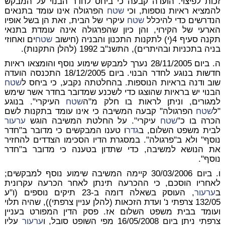
זכות לפיצוי. הועדה קבעה כי ביחס לחדר הבנוי על המבקש
להמציא ראיות נוספות, וכי
שטח
הפרגולה אינו עומד בתנאים
הנדרשים כדי להיכלל
שטח
עיקרי של הבית, זאת הן בשל אופיו
הארעי של הקירוי, והן כיון שהפרגולה אינה עומדת בתנאי
תקנה סעיף 4(י) לתקנות התכנון והבניה (חישוב
שטח
ים ואחוזי
בניה בתכניות ובהיתרים), התשנ"ב 1992 (להלן התקנות).
ה. ביום 28/11/2005 נערך למבקש שימוע נוסף והומצאו ראיות
חדשות בנוגע לחדר הבנוי. ביום 18/12/2005 התכנסה הועדה
שוב ודנה בראיות הנוספות. בהחלטתה נקבע, כי ביחס ל
שטח
הבנוי יש בראיות שהוצגו כדי לשכנע שמדובר בחדר אשר שימש
למגורים, וניתן לראות בו חלק מ"ה
שטח
העיקרי". בנוגע
"ל
שטח
הפרגולה" קבעה המשיבה כי אינו עומד בתקנות לשם
הכרה בו כ"
שטח
עיקרי". על החלטת המשיבה הוגש
ערעור
לבית משפט השלום, ב
גדר
ו טענו המבקשים כי מדובר ב"חדר
נוסף" ולא ב"פרגולה". במסגרת הדיו הסכימו הצדדים להחזיר
את הנושא למשיבה, כדי שתדון בטענה כי מדובר ב"חדר
נוסף".
ו. ביום 30/03/2006 קיימה המשיבה שימוע נוסף למבקשים;
לאחריו הוסכם, כי ההכרעה תינתן לאחר הכרעה עקרונית
ב
ערעור
, העוסק בשאלה דומה ב-23 תיקים נוספים (ו"ע
132/05 צרפתי נ' ועדת הזכאות (להלן עניין צרפתי)), שהיה תלוי
ועומד בבית משפט השלום אז. פסק הדין המפורט בעניין
צרפתי ניתן ביום 16/05/2008 מפי השופט סובל, ו
ערעור
עליו