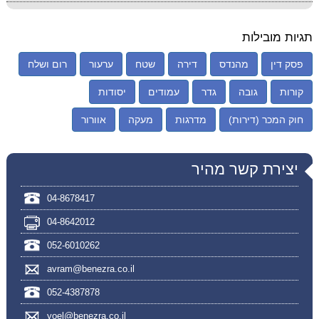
תגיות מובילות
פסק דין
מהנדס
דירה
שטח
ערעור
רום ושלח
קורות
גובה
גדר
עמודים
יסודות
חוק המכר (דירות)
מדרגות
מעקה
אוורור
יצירת קשר מהיר
04-8678417
04-8642012
052-6010262
avram@benezra.co.il
052-4387878
yoel@benezra.co.il