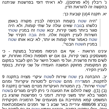
נ' ריבלין (לא פורסם)), לא ראיתי דופי בפרשנות שניתנה
בהקשה זה להוראת הדין.
יא. תקנה 4(ט) קובעת כך:
"היה
שטח
בקומת הכניסה לבניין מקורה באופן
כלשהו ב
גובה
שאינו עולה על שתי קומות, ולא היה
סגור ביותר משני קירות, יבוא
שטח
זה במניין
שטח
י
השירות לעניין תקנות אלה, היה
גובה
הקירוי של
שטח
כאמור שתי קומות או יותר, לא יבוא אותו
שטח
במניין ה
שטח
הבנוי".
עינינו הרואות - אף אם הניסוח מסורבל במצקת - כי
משעסקינן בשני קירות, גם אם יש תוספות כאלה ואחרות, יש
לשים פדות פרשנית, ועל פי השכל הישר על הקו לעבור במקום
מן המקומות; מחוקק המשנה העמידו על שני קירות, בנוסף
לעניין הקירוי.
יב. ההבחנה בין
שטח
שירות ל
שטח
עיקרי מצויה בתקנה 9
לתקנות, המג
דירה
מהם
שטח
ים ל"מטרות עיקריות" ומהם
"
שטח
י שירות". בין המטרות העיקריות מנויים מגורים (תקנה 9
(ב) (1)). קשה להלום את הטענה כי ניתן לקיים מגורים ב
שטח
הסגור בלא יותר משני קירות. דומני כי הפרשנות שהציג בין
המשפט קמא מתחייבת גם מטעמים של הרמוניה חקיקתית
(בג"צ 4886/06 עיריית באר שבע נ' שר הפנים והאסמכתאות