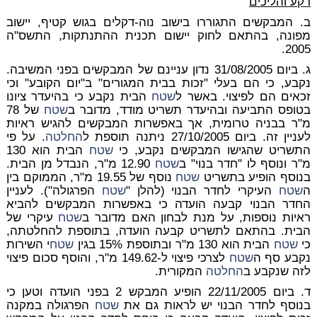
רקע והליכים
ב. המבקשים התגוררו בישוב נוה-דקלים בגוש קטיף, יישוב
מפונה, בהתאם לחוק יישום תכנית ההתנתקות, התשס"ה
2005.
ג. ביום 31/08/2005 נדון עניינם של המבקשים בפני המשיבה.
נקבע, כי הם בעלי "זכות בבית המגורים" ב"יום הקובע" וכי
זכאים הם לפיצוי. באשר ל
שטח
הבית נקבע כי בהיעדר ציונו
בטופס התביעה ובהיעדר תשריט מודד, מדובר ב
שטח
של 78
מ"ר בבניה טרומית, אך באפשרות המבקשים להגיש ראיות
לעניין זה. ביום 27/10/2005 ניתנה תוספת ל
החלטה
. על פי
התשריט שהגישו המבקשים נקבע, כי
שטח
הבית הוא 130
מ"ר ונוסף לו "חדר בנוי" ב
שטח
12.90 מ"ר, הנבדל מן הבית.
בנוסף הופיע בתשריט
שטח
נוסף של 19.55 מ"ר, הממוקם בין
ה
שטח
העיקרי לחדר הבנוי (להלן "
שטח
הפרגולה"). לעניין
החדר הבנוי קבעה הועדה כי באפשרות המבקשים להביא
ראיות נוספות, על מנת לבחון האם מדובר ב
שטח
עיקרי של
הבית. בהתאם לתשריט קבעה הועדה, בתוספת להחלטתה,
כי
שטח
הבית הוא 130 מ"ר ובתוספת 15% בגין
שטח
י השירות
נקבע סף ה
שטח
לצרכי פיצוי ל-149.62 מ"ר, והוסף סכום פיצוי
לזה שנקבע ב
החלטה
המקורית.
ד. ביום 22/11/2005 הופיע המבקש 2 בפני הועדה וטען כי
בנוסף לחדר הבנוי יש לראות גם את
שטח
הפרגולה במקנה