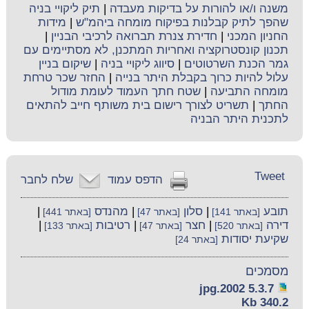
משנה ו/או להורות על בדיקות מעבדה
|
תיק ליקויי בניה
שהפך לתיק קבלנות בפיקוח מומחה ביהמ"ש
|
מידות
החניון המכני
|
חדירת צנרת תברואה לרכיבי הבניין
|
תכנון קונסטרוקציה ואחריות המתכנן, לא מסתיימים עם
גמר הכנת השרטוטים
|
סיווג ליקויי בניה
|
שיקום בניין
עלול להיות כרוך בקבלת היתר בנייה
|
החזר שכר טרחת
מומחה התביעה
|
שטח חתך העמוד לעומת מודול
החתך
|
תשריט לצורך רישום בית משותף חייב להתאים
לתכנית היתר הבניה
Tweet
הדפס עמוד
שלח לחבר
תובע
|
סלון
|
מהנדס
|
[באתר 141]
[באתר 47]
[באתר 441]
דירה
|
חצר
|
רטיבות
|
[באתר 520]
[באתר 47]
[באתר 133]
שקיעת יסודות
[באתר 24]
מסמכים
5.3.7 2002.jpg
340.2 Kb