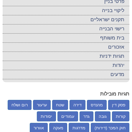
פרטי בניין
ליקויי בנייה
תקנים ישראליים
רישוי הבנייה
בית משותף
אזכורים
תגיות ידניות
יהדות
מדעים
תגיות מובילות
פסק דין
מהנדס
דירה
שטח
ערעור
רום ושלח
קורות
גובה
גדר
עמודים
יסודות
חוק המכר (דירות)
מדרגות
מעקה
אוורור