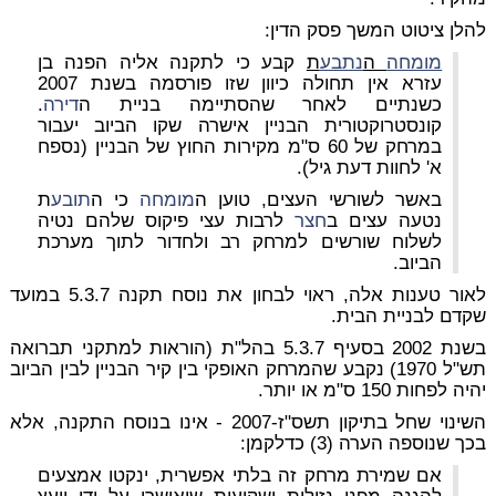
להלן ציטוט המשך פסק הדין:
מומחה
ה
נתבע
ת
קבע כי לתקנה אליה הפנה בן
עזרא אין תחולה כיוון שזו פורסמה בשנת 2007
כשנתיים לאחר שהסתיימה בניית ה
דירה
.
קונסטרוקטורית הבניין אישרה שקו הביוב יעבור
במרחק של 60 ס"מ מקירות החוץ של הבניין (נספח
א' לחוות דעת גיל).
באשר לשורשי העצים, טוען ה
מומחה
כי ה
תובע
ת
נטעה עצים ב
חצר
לרבות עצי פיקוס שלהם נטיה
לשלוח שורשים למרחק רב ולחדור לתוך מערכת
הביוב.
לאור טענות אלה, ראוי לבחון את נוסח תקנה 5.3.7 במועד
שקדם לבניית הבית.
בשנת 2002 בסעיף 5.3.7 בהל"ת (הוראות למתקני תברואה
תש"ל 1970) נקבע שהמרחק האופקי בין קיר הבניין לבין הביוב
יהיה לפחות 150 ס"מ או יותר.
השינוי שחל בתיקון תשס"ז-2007 - אינו בנוסח התקנה, אלא
בכך שנוספה הערה (3) כדלקמן:
אם שמירת מרחק זה בלתי אפשרית, ינקטו אמצעים