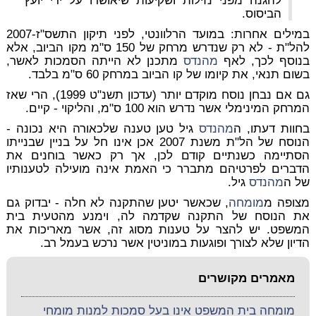
להגנה מפני נזילות ושקיעות שיאושרו על ידי יועץ
הביסוס.
במילים אחרות: במועד הרלוונטי, לפני תיקון התשס"ז-2007
להל"ת - לא רק שנדרש מרחק של 150 ס"מ מקו הביוב, אלא
בנוסף לכך, לאף
מהנדס
מתכנן לא הייתה הסמכות לאשר,
בשום תנאי, את קיומו של קו הביוב במרחק 60 ס"מ בלבד.
גם אם נבחן נוסח מוקדם יותר (עדכון תשנ"ט 1999), הרי שאז
המרחק המינימלי אשר נדרש הוא 100 ס"מ, והליקוי - קיים.
בחוות דעתו, ה
מהנדס
גיל טען טענה שלכאורה היא נכונה -
הנוסח של הל"ת משנת 2007 אכן אינו חל על בניין שבנייתו
הסתיימה כשנתיים קודם לכן, אך רק כאשר בוחנים את
הדברים לפרטיהם מתברר כי האמת אינה מועילה לטענותיו
של ה
מהנדס
גיל.
מצופה מ
מומחה
, שכאשר יטען שהתקנה לא חלה - יבדוק גם
את הנוסח של התקנה שקדמה לה, וימנע מהטעית בית
המשפט.
יש להצר על טענות מסוג זה, אשר מאריכות את
הדיון שלא לצורך ופוגעות במוניטין אשר נרכש בעמל רב.
מאמרים מקושרים
מומחה בית המשפט אינו בעל סמכות למנות מומחי