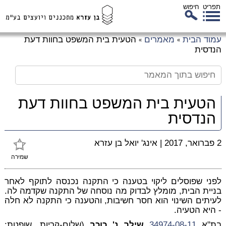
תפריט
חיפוש
לג
עמוד הבית
מאמרים
הטעית בית המשפט בחוות דעת
»
»
כן
הנדסית
זי
הטעית בית המשפט בחוות דעת
הנדסית
2 פברואר, 2017
|
אינג' יואל בן עזרא
שמירה
לפני שפוסלים ליקוי בטענה כי התקנה נכנסה לתוקף לאחר
בניית הבית, מומלץ לבדוק מה נוסחה של התקנה שקדמה לה.
לעיתים השינוי הוא חסר חשיבות, והטענה כי התקנה לא חלה
- היא הטעיה.
בת"א
34974-08-11
שילר נ' כוכב
(שלום-קריות, שופטת: