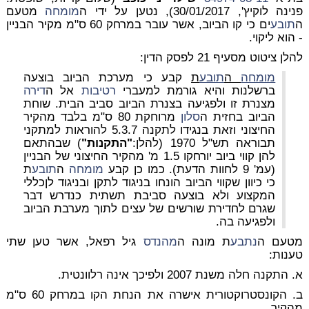
פנינה לוקיץ', 30/01/2017), נטען על ידי ה
מומחה
מטעם
ה
תובע
ים כי קו הביוב, אשר עובר במרחק 60 ס"מ מקיר הבניין
- הוא ליקוי.
להלן ציטוט מסעיף 21 לפסק הדין:
מומחה
ה
תובע
ת
קבע כי מערכת הביוב בוצעה
ברשלנות והיא גורמת למעברי
רטיבות
אל ה
דירה
מצנרת זו ולפגיעה בצנרת הביוב סביב הבית. שוחת
הביוב בחזית ה
סלון
מרוחקת 80 ס"מ בלבד מהקיר
החיצוני וזאת בנגידו לתקנה 5.3.7 להוראות למתקני
תבוראה תש"ל 1970 (להלן:
"התקנות"
) שבהתאם
להן קווי ביוב יורחקו 1.5 מ' מהקיר החיצוני של הבניין
(עמ' 9 לחוות הדעת). כמו כן קבע
מומחה
ה
תובע
ת
כי כיוון שקווי הביוב הונחו בניגוד לתקן ובניגוד לןכללי
המקצוע ולא בוצעה סביבת תשתית כנדרש דבר
שגרם לחדירת שורשים של עצים לתוך מערבת הביוב
ולפגיעה בה.
מטעם ה
נתבע
ת מונה ה
מהנדס
גיל רפאל, אשר טען שתי
טענות:
א. התקנה חלה משנת 2007 ולפיכך אינה רלוונטית.
ב. הקונסטרוקטורית אישרה את הנחת הקו במרחק 60 ס"מ
מהקיר.