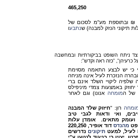
סה"כ 465,250
אחראי לסכום של 169,475 ₪ ובתוספת מע"מ לסכום של
נתבע
ו
הדין, המסבירים כיצד ניתח השופט בביקורתיות ובמחשבה
ל כרעיהן", "כזה ראה וקדש":
י כי יש לבצע התאמה מסוימת
בהרה הנזכרת לעיל אינה מניחה
 שלפיה ליקויי השלד אינם ברי
יחוזק באמצעות צמדי מיניפילס
 של ה
מומחה
אנונו) וגם לאחר
ומחה
רון: "
חיזוק שלד המבנה
בים, ואי ודאות לגבי טיב
 ועומק מתאים. אומדן עלות
פט
מהנדס
דוד אופיר, 220,250
תיקונים
נדרשים
 בשל טעויות בתכנון. יצוין כי בניגוד לנטען ע"י