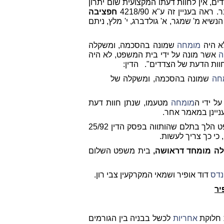
אין לחוות דעתו המקצועית שום יתרון
 בעניין זה ע"א 4218/90
חפציבה
נשיא מ' שמגר, א' גולדברג, י' מלץ, ניתם
א היה
מומחה
שמונה בהסכמה, ומשקלה
ה
אשר מונה על ידי בית המשפט, לא היה
וות הדעת של הצדדים".
הדין:
חה
שמונה בהסכמה, ומשקלה של
ל ידי ה
מומחה
מטעמו, שנתן חוות דעת
ניינן במאמר אחר.
כאן - אבקש להעלות את מה שנפסק בתיק אחר, בו בית המשפט הלך בתלם שהותווה בפסק הדין 25/92
 כי כך צריך לעשות.
ללה מומחד דראושה,
בית משפט השלום
דס
דוד אופיר ושמאי המקרקעין צבי רון.
יר
 חלוקת
אחריות
לכשל בבניה בין הגורמים