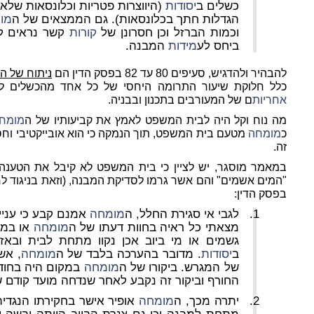
כשלים ב
יסודות
(היווצרות פטריות וכלונסאות שלא 
הגדלות חתך בכלונסאות). גם הממצאים של ה
מו
וכמות הברזל וכן חסרונן של
קורות
קשר נראים ל
ביחס לע
מידות
המבנה.
להבהיר ולהדגיש, סעיפים 80 עד 82 בפסק הדין הם
ניתוח של ה
כלל חלוקת שיעור התרומה היחסי של כל אחד מהכשלים לנז
אחריות
ם של המעורבים בתכנון ובבניה.
מה נוח וקל היה לבית המשפט לאמץ את קביעותיו של ה
מומח
כ
מומחה
מטעם בית המשפט, תוך הנמקה כי הוא אובייקטיבי וחסר פ
זה.
במאמר מוסגר, יש לציין כי בית המשפט לא קיבל את הטענה
בפסק הדין:
לגבי אי סגירת החלל, ה
מומחה
אמנם קבע כי עניין
מצאתי כל ראיה בחוות דעתו של ה
מומחה
או במק
גשמים או מי ביוב אכן נקוו מתחת לבית ובאזו
ב
יסודות
. מדובר בהערכה בלבד של ה
מומחה
, אש
של המגרש. ביקורו של ה
מומחה
החורף וביקור זה נקבע לאחר שנדחה מועד קודם 
יתרה מכך, ה
מומחה
אופיר אישר בחקירתו הנגדית