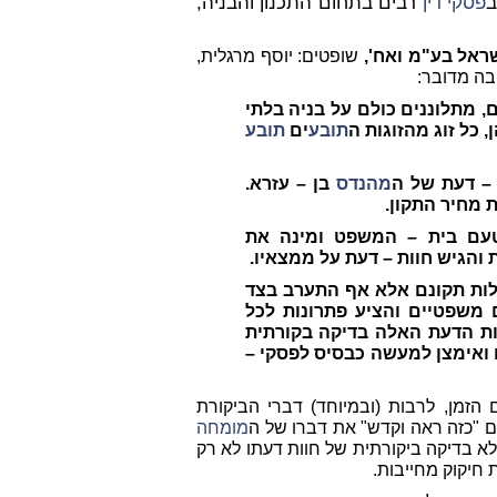
ב
פסקי דין
רבים בתחום התכנון והבניה,
שראל בע"מ ואח',
שופטים: יוסף מרגלית,
בה מדובר:
 מתלוננים כולם על בניה בלתי
 כל זוג מהזוגות ה
תובע
ים
תובע
 – דעת של ה
מהנדס
בן – עזרא.
 מחיר התקון.
ם בית – המשפט ומינה את
 והגיש חוות – דעת על ממצאיו.
לות תקונם אלא אף התערב בצד
 משפטיים והציע פתרונות לכל
ת הדעת האלה בדיקה בקורתית
נו ואימצן למעשה כבסיס לפסקי –
הזמן, לרבות (ובמיוחד) דברי הביקורת
 "כזה ראה וקדש" את דברו של ה
מומחה
א בדיקה ביקורתית של חוות דעתו לא רק
 חיקוק מחייבות.