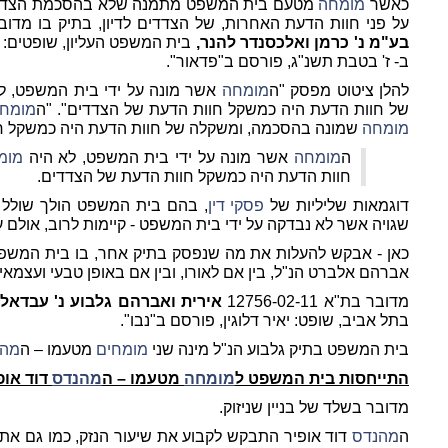
כאשר
מומחה
מטעם בית המשפט מתמנה שלא בהסכמת הצדדים, 
על פני חוות הדעת האחרות, של הצדדים לדיון, בתיק בו מדובר. ראה
בע"מ נ' כרמן ואלכסנדר להנר,
בית המשפט העליון, שופטים: ה
ב- ז' בטבת תשנ"ג, פורסם ב"פדאור".
להלן ציטוט מפסק
"ה
מומחה
אשר מונה על ידי בית המשפט, ל
של חוות הדעת היה כמשקל חוות הדעת של הצדדים". "ה
מומח
מומחה
שמונה בהסכמה, ומשקלה של חוות הדעת היה כמשקל ח
ה
מומחה
אשר מונה על ידי בית המשפט, לא היה
מומ
חוות הדעת היה כמשקל חוות הדעת של הצדדים.
דוגמאות שליליות של
פסקי דין
, בהם בית המשפט הולך שולל ע
שגויה אשר לא נבדקה על ידי בית המשפט - קיימות לרוב, אולם ע
אברהם אלברט הנ"ל, בין אם לאורו, ובין אם באופן טבעי ועצמאי,
מדובר בת"א 12756-02-11
אירית ואברהם גלבוע נ' עבדא
בתל אביב, שופט: יאיר דלוגין, פורסם ב"נבו".
בית המשפט בתיק גלבוע הנ"ל מינה שני
מומחים
מטעמו – ה
מהנ
התייחסות בית המשפט ל
מומחה
מטעמו – ה
מהנדס
דוד אופ
מדובר בשלד של בניין שניזוק.
ה
מהנדס
דוד אופיר התבקש לקבוע את שיעור הנזק, כמו גם את