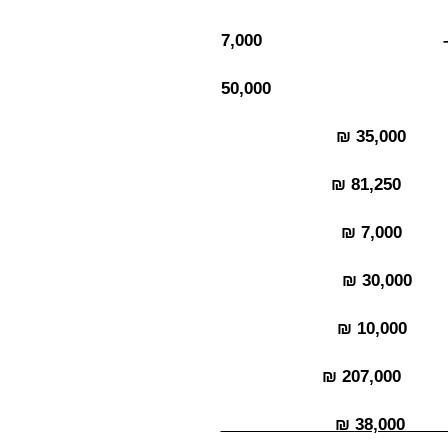
6.1. סיתות הפטריות, כולל מתחת למבנה – 7,000
6.2. סגירת החלל ביציקות מסביב – 50,000
(חוץ ופנים) 35,000 ₪
6.4. טיח חדש בכל החזיתות ותיקונו 81,250 ₪
7,000 ₪
6.6. צביעת כל החזיתות ופנים הבית כולל פיגום 30,000 ₪
6.7. תיקוני ריצוף בעיקר באזור הכביסה 10,000 ₪
חיזוק השלד לפי חוות דעת אנונו - 207,000 ₪
תכנון ופיקוח הנדסי ומעקב לפי אנונו 38,000 ₪