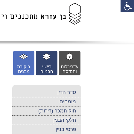
לג
כן
זי
אדריכלות
רישוי
ביקורת
והנדסה
הבנייה
מבנים
סדר הדין
מומחים
חוק המכר (דירות)
חלקי הבניין
פרטי בניין