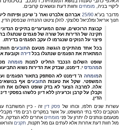
ולאלפי כתבי טענות בנושא המומחיות, ו"מככב" בסיכומים ו
ליקויי בניה,
מומחים
וחוות דעת ונושאים קרובים.
מדובר בע"א
25/90
אברהם אלברט ואח' נ' שיכון ופיתוח לי
חנוך אריאל ומלכיאל סלוצקי. להלן ציטוט ההנחיה שבפסק הדין, 
קבוצת הרוכשים, שהם המערערים בתיקים הנדונים,
תקינה של הדירות ועל שורה של פגמים שנתגלו בהן,
פיצוי על הנזקים שנגרמו לו עקב הפגמים בדירתו.
בכל אחד מהתיקים הוגשה מטעם ה
תובע
ים חוות
המתארת את הפגמים שנתגלו בכל
דירה
וקובעת את
שופט השלום הנכבד החליט למנות
מומחה
מטע
ה
מהנדס
י. דימנט, שבדק את הדירות נשוא התביעות
ה
מומחה
ה' דימנט לא הסתפק בתאור הפגמים וע
המשפטי. שקל את טענות ה
תובע
ים אף בנושאים
אלה. למרבה הצער לא בדק שופט השלום את חוו
וקבלן על קרבן וכרעיהן ללא דיון כלשהו בפסקי די
הדין.
עשרות שנים חלפו, וכוחו של
פסק דין
זה - כיין המשתבח עם 
הנוקבים כלפי בתי המשפט, על אשר במקרים רבים מדי מקבלים
מטעמם ונותנים לו יתרון על פני
מומחים
אחרים ללא הצדקה, ולל
מול חוות דעת אחרות אלא לעתים גם מול תקנות,
תקנים
והוראות