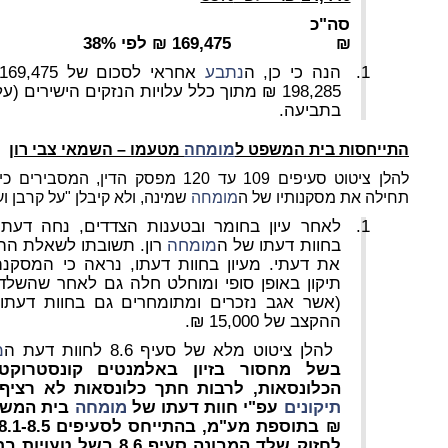
₪ 169,475 ₪ לפי 38%
הנה כי כן, ה
נתבע
198,285 ₪ מתוך כלל עלויות הנזקים הישירים (עלות תיקוני הנזק למבנה) ש
בתביעה.
התייחסות בית המשפט ל
מומחה
מטעמו – השמאי צבי רון
להלן ציטוט סעיפים 109 עד 120 מפסק 
תחילה את מסקנותיו של ה
מומחה
שמינה, ולא קיבלן "על קרבן וע
לאחר עיון בחומר ובטענות הצדדים, נחה דעת
בחוות דעתו של ה
מומחה
רון. תשובתו לשאלת הה
את דעתי. מעיון בחוות דעתו, נראה כי המסקנה
תיקון באופן סופי ומוחלט חלה גם לאחר שהשלד 
(אשר אגב נזכרים ומתומחרים גם בחוות דעתו
ההקצב של 15,000 ₪.
להלן ציטוט מלא של סעיף 8.6 לחוות דעת ה
מ
בשל מחסור בזיון באלמנטים קונסטרוקטי
הכלונסאות, לרבות חתך כלונסאות לא רציף
תיקונים
עפ"י חוות דעתו של
מומחה
בית המש
₪ בתוספת מע"מ, בהתייחס לסעיפים 8.1-8.5 לעיל, למעט
לחזוק שלד המבונה סעיף 8.6