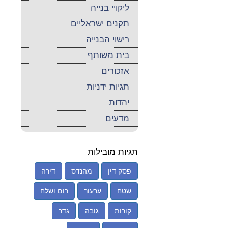
ליקויי בנייה
תקנים ישראליים
רישוי הבנייה
בית משותף
אזכורים
תגיות ידניות
יהדות
מדעים
תגיות מובילות
פסק דין
מהנדס
דירה
שטח
ערעור
רום ושלח
קורות
גובה
גדר