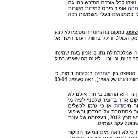
נוצקו לכל אורכם הנדרש כמו גם
מחה
אופיר ביחס ל
מידות
ה
קורות
י כממצאים בעלי משמעות רבה
שופט
, במקום בו ה
מומחה
מטעמו לא קבע
ק הכולל, ודילג בחוות דעתו הישר אל
ה
שמלכתחילה נתן בו אמון בעת שמינהו
ניות, וכו' וכו'... לא זה מה שאירע בתיק
 הנפוצה בין
מומחים
בנסיבות דומות, כי
"המים אשמים" והם אשר גרמו לסדיקת המבנה, (וזאת בניגוד לחוות דעתו של אופיר), ראה סעיפים 83-84
 זה הוא החשוב ביותר, אולם לא
ום אחר בחומר שלפניי לפיה מי
ר ה
יסודות
או כי גרמו לכשלים
ר מסתמכת על המדרון והשיפוע
במקום היה בחודש מרץ 2013, בעיצומה של עונת
שבוטל עקב גשמים.
 כי לא ראה מים במועד הביקור