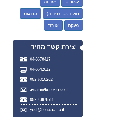
עמודים
יסודות
חוק המכר (דירות)
מדרגות
מעקה
אוורור
יצירת קשר מהיר
04-8678417
04-8642012
052-6010262
avram@benezra.co.il
052-4387878
yoel@benezra.co.il