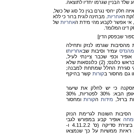
ע שלד הבניין שגרמו יחדיו לתוצאה.
זה חלק יחסי נגרם בגין כל סוג של כשל,
וקת ה
אחריות
. מבחינה לוגית ברור כי ללא
 אי אפשר לקבוע מהי מידת ה
אחריות
של
 דינו המלומד.
מספור שבפסק הדין]
מהסיבות שגרמו לנזק ותחילה
מהנדס
עמיר וסיבות שב
אחריות
ו
ופיר וכפי שכבר ציינתי לעיל,
הסיבות להיווצרות הנזק הן: (1) היווצרות פטריות בראש כלונס; (2) כלונסאות שלא
לכל אורכן והגדלות חתך בכלונסאות; (3) אי סגירת החלל שמתחת למבנה;
 גם מחסור ב
קורות
קשר בהיקף
סקנה כי יש לחלק את שיעור
התרומה של כל אחד מהגורמים הנ"ל לנזק באופן הבא: 30% לפטריות, 30%
מידות
ה
קורות
ומחסור
 הסיבות השונות לגרימת הנזק
מחה
אופיר קבע במפורש לגבי
פטריות וכלונסאות כי הם גורמים משמעותיים ביצירת סדיקה (ס' 4.11.2.2 ו-
יימות ראיות ממשיות על כך שנמצאו