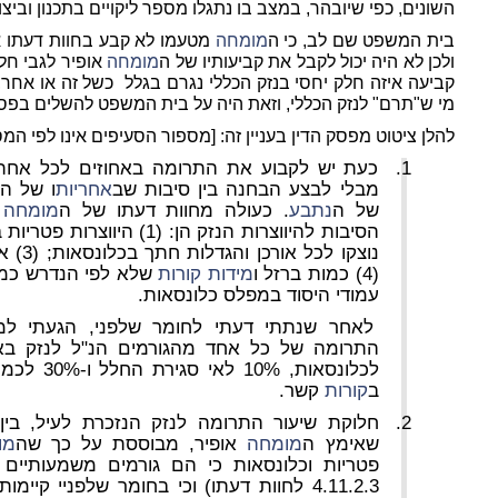
השונים, כפי שיובהר, במצב בו נתגלו מספר ליקויים בתכנון וביצו
בית המשפט שם לב, כי ה
מומחה
מטעמו לא קבע בחוות דעתו אי
ולכן לא היה יכול לקבל את קביעותיו של ה
מומחה
אופיר לגבי חל
קביעה איזה חלק יחסי בנזק הכללי נגרם בגלל
כשל זה או אחר,
מי ש"תרם" לנזק הכללי, וזאת היה על בית המשפט להשלים בפסק
להלן ציטוט מפסק הדין בעניין זה: [מספור הסעיפים אינו לפי ה
כעת יש לקבוע את התרומה באחוזים לכל אחת 
מבלי לבצע הבחנה בין סיבות שב
אחריות
ו של ה
של ה
נתבע
. כעולה מחוות דעתו של ה
מומחה
א
נוצקו 
(4) כמות ברזל ו
מידות
קורות
שלא לפי הנדרש כמו
עמודי היסוד במפלס כלונסאות.
לאחר שנתתי דעתי לחומר שלפני, הגעתי למ
לכלונסאות, 10% לאי סגירת החלל ו-30% לכמות ברזל,
ב
קורות
קשר.
חלוקת שיעור התרומה לנזק הנזכרת לעיל, בין
שאימץ ה
מומחה
אופיר, מבוססת על כך שה
מו
4.11.2.3 לחוות דעתו) וכי בחומר שלפניי ק