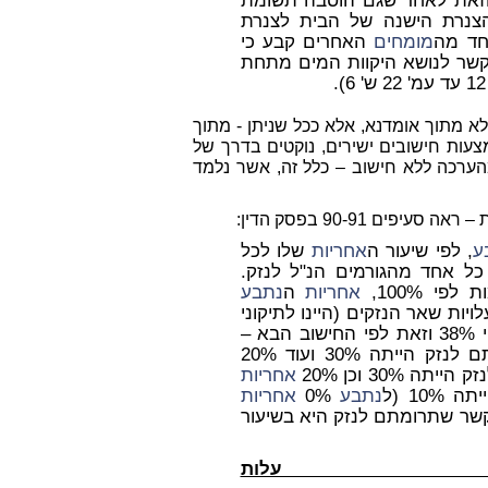
 וזאת לאחר שגם הוסבה תשומת
צנרת הישנה של הבית לצנרת
חד מה
מומחים
האחרים קבע כי
קשר לנושא היקוות המים מתחת
א מתוך אומדנא, אלא ככל שניתן - מתוך
עות חישובים ישירים, נוקטים בדרך של
מהערכה ללא חישוב – כלל זה, אשר נלמד
 90-91 בפסק הדין:
ע
, לפי שיעור ה
אחריות
שלו לכל
ל אחד מהגורמים הנ"ל לנזק.
י 100%,
אחריות
ה
נתבע
ויות שאר הנזקים (היינו לתיקוני
, ביצוע טיח וצבע, ריצוף וחיזוק השלד) לפי 38% וזאת לפי החישוב הבא –
ייתה 30% ועוד 20%
30% וכן 20%
אחריות
10 (ל
נתבע
0%
אחריות
ר שתרומתם לנזק היא בשיעור
ש עלות