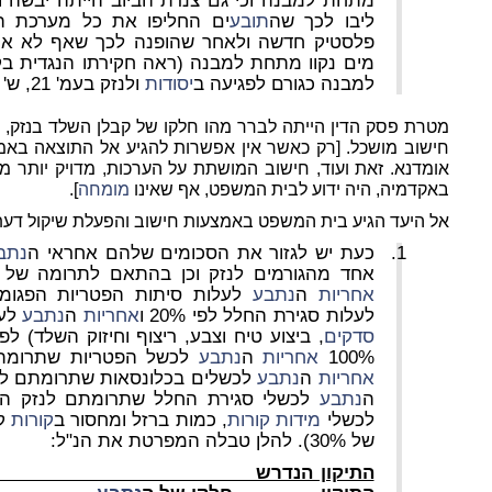
מתחת למבנה וכי גם צנרת הביוב הייתה יבשה
ליבו לכך שה
תובע
ים החליפו את כל מערכת ה
פלסטיק חדשה ולאחר שהופנה לכך שאף לא א
מים נקוו מתחת למבנה (ראה חקירתו הנגדית ב
למבנה כגורם לפגיעה ב
יסודות
ולנזק בעמ' 21, ש' 12 עד עמ' 22 ש' 6).
מטרת פסק הדין הייתה לברר מהו חלקו של קבלן השלד בנזק, ל
חישוב מושכל. [רק כאשר אין אפשרות להגיע אל התוצאה באמצ
אומדנא. זאת ועוד, חישוב המושתת על הערכות, מדויק יותר 
באקדמיה, היה ידוע לבית המשפט, אף שאינו
מומחה
].
אל היעד הגיע בית המשפט באמצעות חישוב והפעלת שיקול דעת – ראה סעיפים
כעת יש לגזור את הסכומים שלהם אחראי ה
נתב
אחד מהגורמים לנזק וכן בהתאם לתרומה של כ
אחריות
ה
נתבע
לעלות סיתות הפטריות הפגומות לפ
לעלות סגירת החלל לפי 20% ו
אחריות
ה
נתבע
לעל
סדקים
100%
אחריות
ה
נתבע
לכשל הפטריות שתרומתם לנזק ה
אחריות
ה
נתבע
לכשלים בכלונסאות שתרומתם לנזק הייתה 
ה
נתבע
לכשלי סגירת החלל שתרומתם לנזק הייתה %
לכשלי
מידות
קורות
, כמות ברזל ומחסור ב
קורות
קש
של 30%). להלן טבלה המפרטת את הנ"ל:
התיקון הנדר