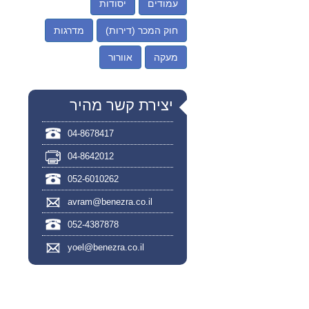
עמודים
יסודות
חוק המכר (דירות)
מדרגות
מעקה
אוורור
יצירת קשר מהיר
04-8678417
04-8642012
052-6010262
avram@benezra.co.il
052-4387878
yoel@benezra.co.il