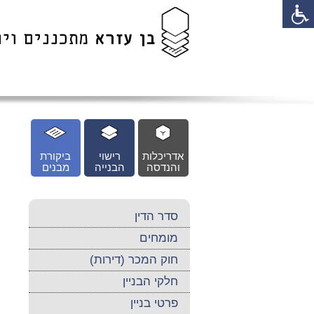
לג
כן
זי
אדריכלות
רישוי
ביקורת
והנדסה
הבנייה
מבנים
סדר הדין
מומחים
חוק המכר (דירות)
חלקי הבניין
פרטי בניין