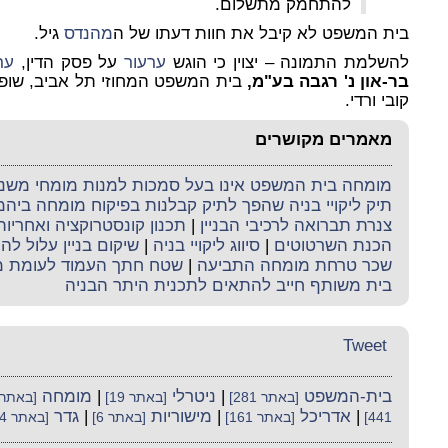
להתחמק מתשלום.
בית המשפט לא קיבל את חוות דעתו של ה
מהנדס
גיל.
להשלמת התמונה – יצוין כי הוגש
ערעור
על פסק הדין,
ער
בר-און נ' רגבה בע"מ,
בית המשפט המחוזי תל אביב, שופטים
קובי ורדי.
מאמרים מקושרים
מומחה בית המשפט אינו בעל סמכות למנות מומחי משנה 
תיק ליקויי בניה שהפך לתיק קבלנות בפיקוח מומחה ביה
צנרת תברואה לרכיבי הבניין
|
תכנון קונסטרוקציה ואחריו
הכנת השרטוטים
|
סיווג ליקויי בניה
|
שיקום בניין עלול לה
שכר טרחת מומחה התביעה
|
שטח חתך העמוד לעומת מ
בית משותף חייב להתאים לתכנית היתר הבניה
Tweet
בית-המשפט
|
ניטרלי
|
מומחה
[באתר 281]
[באתר 19]
[באתר 67
|
אדריכל
|
מישוריות
|
גדר
441]
[באתר 161]
[באתר 6]
[באתר 284]