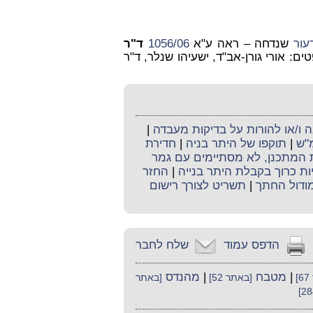
עור
שנדחה – ראה ע"א
1056/06
ד"ר
: אורי גורן-אב"ד, ישעיהו שנלר, ד"ר
ו/או להורות על בדיקות מעבדה
|
מ"ש
|
תוקפו של היתר בניה
|
חדירת
ת המתכנן, לא מסתיימים עם גמר
יות כרוך בקבלת היתר בנייה
|
החזר
ודול החתך
|
תשריט לצורך רישום
הדפס עמוד
שלח לחבר
|
מטבח
|
מהנדס
]
[באתר 52]
[באתר