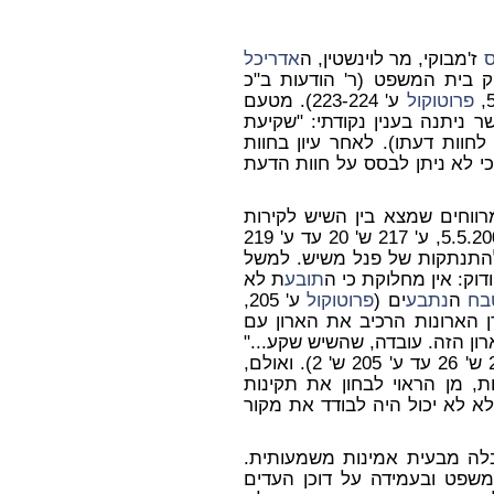
ז'מבוקי, מר לוינשטין, ה
אדריכל
יק בית המשפט (ר' הודעות ב"כ
פרוטוקול
ע' 223-224). מטעם
ר ניתנה בענין נקודתי: "שקיעת
ם]" (ס' 1 לחוות דעתו). לאחר עיון בחוות
כי לא ניתן לבסס על חוות הדעת
ווחים שמצא בין השיש לקירות
מיום 5.5.2004, ע' 217 ש' 20 עד ע' 219
יות להתנתקות של פנל משיש. למשל
תובע
ת לא
בח
ה
נתבע
ים (
פרוטוקול
ע' 205,
ויצרן הארונות הרכיב את הארון עם
ון הזה. עובדה, שהשיש שקע..."
ע' 204 ש' 17-23; ר' גם בהמשך, ע' 204 ש' 26 עד ע' 205 ש' 2). ואולם,
ת, מן הראוי לבחון את תקינות
א לא יכול היה לבודד את מקור
סבלה מבעית אמינות משמעותית.
משפט ובעמידה על דוכן העדים