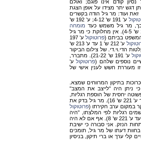
ו של נסיון קודם אינו פוגם; ואולם
 דגש יתר מצידו על אופן הצגת
 זאת ועוד: מר גיל הודה בקשרים
טוקול
ע' 191 ש' 4-12; ע' 192 ש'
מומחה
בתיקים שבהם עו"ד בר-און מייצג בעלי דין (ע' 192 ש' 4-5). אין מחלוקת כי מר גיל
משפט בביתם (
פרוטוקול
ע' 197
וטוקול
ע' 212 ש' 1 עד ע' 213 ש'
ות הדי.וי.די. של צילום הביקור
קול
ע' 191 ש' 21-22). מתברר,
יים נוספים שלהם (
פרוטוקול
ע'
תנהלות נמשכת זו מעוררת חשש לענין אישי של
כרוכות בתיקון המרווחים שמצא.
י ניתן היה "לייצב את המצב"
פעולה פשוטה יחסית של הוספת רגליות,
ע' 219 ש' 25 עד ע' 221 ש' 16). מר גיל בדק את
פרוטוקול
15). לדבריו, לו היו שמים רגליות לפי המלצתו, "היה
ע' 220 ש' 27 עד ע' 221 ש' 8). אף אם לא היה
ות הנזק. אני סבורה כי ישיבת
 בחוות דעתו של מר גיל, תומכים
ם קלי ערך או ברי תיקון, בניסיון