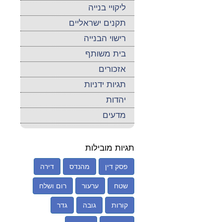
ליקויי בנייה
תקנים ישראליים
רישוי הבנייה
בית משותף
אזכורים
תגיות ידניות
יהדות
מדעים
תגיות מובילות
פסק דין
מהנדס
דירה
שטח
ערעור
רום ושלח
קורות
גובה
גדר