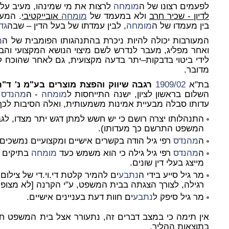
לפעמים רצונו של ה
מומחה
לרצות את מי שמינהו, מעיב על 
לדיון - שכיר חרב
ולא במעמד של
מומחה
אובייקטיבי
. המע
בין מעמדו של ה
מומחה
, לבין עמדתו של בעל הדין – שבה
גד
המעורבות יכולה להיות ניכרת בהתנהגותו הפומבית של ה
מ
ואחר מפליג, מעבר לנדרש לשם מיצוי הנושא המקצועי והב
לידי ביטוי בדבקות–יתר בדעה מקצועית, גם לאחר שהוכח ל
מדובר.
בת"א
1909/02
רגבה שיווק והפצת מוצרים בע"מ נ' ד"ר 
השלום בראשון לציון, ישנה התייחסות ל
מומחה
- ה
מהנדס
ר
עדותו סבלה מבעיית אמינות משמעותית, ואלה הסיבות לכך
התנהלותו יצרה רושם כי יש חשש למתן דגש יתר מצדו, לגב
המשפט התרשם כך מעדותו).
ה
מהנדס
רפי גיל הודה בקשרים אישיים ומקצועיים נמשכים ב
ה
מהנדס
רפי גיל גילה כי הוא משמש כעד
מומחה
בתיקים 
מייצג בעלי דין שונים.
מר גיל סייע בידי ה
נתבע
ים להמיר קלטת די.וי.די של צילום
רגילה, לצורך הצגתה בבית המשפט, ע"י הקרנה [לא מצופ
מר גיל סיפק ל
נתבע
ים חוות דעת בעניינים אישיים.
אין תימה כי במצב דברים זה, נתעורר אצל בית המשפט חש
בתוצאות ההליך.