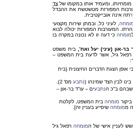
מומחיותו, ומעמיד אותו במקומו של
צד
ורבות המפורזת מטשטשת את ההבדל
ר
תה אינה אובייקטיבית.
ומחה
, לעיני כל, ובמתן שירות מקצועי
הרתו. המעורבות המפורזת יכולה לבוא
מומחה
כי דעה זו לא נכונה במקרה בו
בר-און (עיני) יעל ואח',
בית משפט
פאל גיל, אשר לדעת בית המשפט –
:
י אופן הצגת הדברים החיצונית (בית
ינו לבין הצד שמינהו (
נתבע
מס' 2).
שבהם ב"כ ה
נתבע
ים – עו"ד בר-און –
 ביקור
מומחה
בית המשפט, לקלטת
ה מ
מומחה
שיסייע בעניין זה].
ש לעניין אישי של ה
מומחה
רפאל גיל