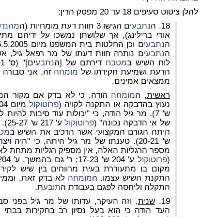
להלן ציטוט סעיפים 18 עד 20 מפסק הדין:
18. ה
נתבע
ים הגישו 3 חוות דעת מומחיות (ה
מהנדס
אורי ברילינג), אך שלושתן נמשכו על ידיהם מת
ה
נתבע
ים וכן החלטות בית המשפט מיום 5.5.2005,
ה
נתבע
ים נותרה חוות דעתו של מר רפאל גיל, אש
לוח השיש ב
מטבח
דירתם של [ה
נתבע
י
הדעת ושמיעת חקירתו של
מומחה
זה, אני סבורה 
ממצאים אמינים.
ראשית
, ה
מומחה
הודה, כי לא בדק אם מקור המר
נעוץ בהדבקה או התקנה לקויה (
פרוטוקול
ש' 7). מר גיל הודה, כי "יכולות עוד סיבות לה
של אי הדבקה נכונה" (
פרוטוקול
ע' 217 ש' 25-27). ודוק: אין מחלוקת כי ה
היתה הגורם המקצועי אשר הרכיב את השיש ב
מט
ש' 20-21). טענתו של מר גיל היתה, כי "היה 
מספר הרגליות האלה, אין מספיק רגליות מתחת לאר
(
פרוטוקול
מקום בו מתעוררת בעית מרווחים בין שיש לקירו
התקנת השיש עצמו. ה
מומחה
לא בדק זאת, וממיל
התקלה וליחסה לפגם בעבודת ה
תובע
ת.
19.
שנית
, וזה העיקר, עדותו של מר גיל בפני 
העד הודה כי הוא בעל נסיון רב בחקירות בבתי 