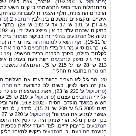
(
פרוטוקול
ע' 192-200). אמנם, עצם קיומ
מהתנהלות העד בפני התרשמתי כי קיים חשש למתן
הדברים החיצונית, חלף היצמדות לעובדות כהוויתן.
אישיים ומקצועיים נמשכים בינו לבין ה
נתבע
2 (
פרו
4-5 וכן ע' 191 ש' 17 עד ע' 192 ש' 28). בתוך כך, מר גיל משמש כעד
נלווה אל ה
נתבע
ים בהליך זה בביקור
מומחה
בית ה
ש' 15-11), ואף השאיל ל
מומחה
זה ציוד מדידה (
פר
4). כך גם סייע מר גיל בידי ה
נתבע
ים להמיר את קלט
לקלטת רגילה, לצורך הקרנה בבית המשפט (
פרוטו
כי מר גיל סיפק ל
נתבע
ים חוות דעת בענינים איש
213 ש' 28 עד ע' 215 ש' 5). ה
ה
מומחה
בתוצאות ההליך.
20. מר גיל לא העריך בחוות דעתו את העלויות ה
ענין זה ראוי לציון, בשים לב להודאת ה
מומחה
כ
(
פרוטוקול
ע' 220 ש' 23), וזאת באמצעות 
על ידי ה
נתבע
ים עצמם (
פרוטוקול
השיש במועד מוקדם יחסית - 16.8.2002, וחזר וביקר במקום ערב חקירתו (
מיום 5.5.2005 ע' 209 ש' -21
אפשר למנוע את המרווח" (
פרוטוקול
בכך פתרון מלא, הרי שניתן היה להקטין את התפתח
ה
נתבע
ים בחיבוק ידיים, לצד העדר עלויות כספיות
בטענת ה
תובע
ת, כי ה
נתבע
ים ביקשו להאחז בליקויי