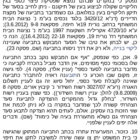
נפסק כי במקרים שבהם נמצא שפסיקת פיצוי כספי בגין
הליקויים שקולה לביצוע בעין של תיקונם - ניתן לחייב בסעד של
תיקון הליקויים בעין במלואם, גם כשמדובר בתביעה של מקצת
הדיירים (דנ"א 3420/12 בלגד נכסים בע"מ נ' נציגות הבית
המשותף ברחוב נורית 19א' חיפה, פסקאות 9-8 (3.6.2012);
ע"א 4720/10 אקרילית השקעות 1997 בע"מ נ' נציגות הבית
המשותף רח' נורית 19, פסקאות 22-18 (16.4.2012)). הנה כי
כן, יש לבחון את טיבו של הסעד המבוקש בתביעה שעניינה
ליקויי בנייה
, ולא רק את דרך ניסוחו בתביעה (שם, פסקה 23).
9. אכן, כפי שנפסק, "אף אם המבקש נוקב בכתב התביעה
שלו בסכומי כסף מסוימים, אין הדבר מוביל בהכרח לקביעה כי
מדובר בתביעה לסעד כספי" (עניין אלדן, פסקה 4). לפי גישה
זו, מקום שבו הוכרע כי ה
תובע
נה ראויה להתברר כתביעה
שאינה לקבלת סעד כספי, יחול סיווג זה גם לעניין תשלום
האגרה (רע"א 3027/07 רשות השידור נ' קיבוץ אורים, פסקה 8
(9.8.2009) להלן: עניין רשות השידור)). כפי שצוין בעניין רשות
השידור, "בחלק גדול מהמקרים ההצדקה לתביעת סעד
הצהרתי קשורה לכך שמדובר במקרה בו לא ניתן לכמת את
שווי הזכות בה עסקינן. אולם, לעתים תהא הצדקה לתבוע סעד
הצהרתי גם כשלא מתעוררת בעיה של כימות" (שם). ודברים
אלה יפים לעניין שלפניי.
10. כזכור, המערערת עתרה בכתב התביעה המתוקן שהגישה
כי בית המשפט יתן צו עשה שיורה למשיבה לתקן את חיפוי