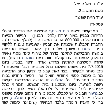
עו"ד בתאל קניאל
בשם המשיב 2:
עו"ד חגית שפיצר
פסק-דין
1. המבקשת נציגות
בית משותף
המייצגת את הדיירים ובעלי
הדירות בבניין באור יהודה (להלן: הבניין) - הגישה תביעה
בסכום של כ- 800,000 ₪ נגד המשיבה 1 (להלן: המשיבה) -
החברה הקבלנית שבנתה את הבניין - שעניינה טענות לליקויי
בניה ב
שטח
המשותף של הבניין. לאחר הגשת התביעה
ביקשה המבקשת לתקנה בדרך של צירוף סעד נוסף (אשר
נתגלה, לטענתה, עם קבלת חוות דעת
מומחה
חדשה), צו
שיורה למשיבה להתקין מחדש אריחי חיפוי בבניין. ביום
7.7.2015 בית משפט השלום בתל אביב-יפו (כב' השופטת ר'
ניב) נעתר לבקשה, ובצד זאת קבע כי "תיקון כתב התביעה
מחייב כימות כספי מחודש הואיל ושווי הסעד החדש גבוה
מסכום התביעה". על
החלטה
זו הגישה המבקשת בקשת
רשות לערער. ביום 1.1.2016 בית המשפט המחוזי בתל
אביב-יפו (כב' השופטת ע' צ'רניאק) מצא לדון בבקשה
כב
ערעור
וקבע כי יש לקבלו. נקבע כי היה מקום שבית משפט
השלום יקבל את עמדת המדינה עובר למתן ה
החלטה
, שכן
ברי כי העניין העומד בלבד הבקשה (שעניינה כימות שווי