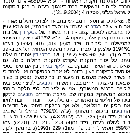
קודם להתקנת תקנות האגרות - רע"א 4851/04 גרנד סנטר
חברה לפיתוח והשקעות ברח' דיזנגוף בע"מ נ' בנק דיסקונט
לישראל בע"מ, פסקה 4 (21.9.2004)).
8. שאלת סיווג הסעד המבוקש בתביעה לצורכי תשלום אגרה -
אם הוא עולה ב
גדר
"צו עשה" או "סעד הצהרתי", או שמא עניין
לנו בתביעה לסכום קצוב - נדונה בשורה של
פסקי דין
של בית
משפט זה (עניין אלדן, פסקה 4; רע"א 417/92 היועץ המשפטי
לממשלה נ' ליבובית, פ"ד מו(3) 414, 416 (1992); רע"א
1194/91 פלצמן נ' גזברות בית המשפט המחוזי, תל אביב-יפו,
פ"ד מו(1) 561, 563-562 (1992); שני
פסקי דין
אחרונים אלה
ניתנו על יסוד התקנות שקדמו לתקנות החלות כיום). גם
שאלת סיווג הסעד המבוקש בגין
ליקויי בנייה
, בין אם סעד כספי
או סעד לתיקונם בעין, נדונה לא אחת בפסיקתנו ואין לכחד כי
זו עשויה לשאת משמעויות מעשיות. כך למשל, נפסק כי בעוד
שכאשר מקצת הדיירים בבניין משותף
תובע
ים לפיצוי כספי בגין
ליקויים ברכוש המשותף, אזי יש לפצותם לפי חלקם היחסי
ברכוש המשותף; במקרה שבו מקצת הדיירים
תובע
ים לתיקון
בעין של הליקויים האמורים - מוטלת על החברה החובה לתקן
את הליקויים במלואם, ולא אך כחלקם היחסי של הדיירים
ה
תובע
ים ברכוש המשותף (ע"א 7799/01 ברזילי נ' שרביב
בע"מ, פ"ד נו(5) 725, 729 (4.8.2002); ע"א 1772/99 זלוצין נ'
דיור לעולה בע"מ, פ"ד נה(4) 203, 211-210 (2001); ע"א
559/87 חשאי נ' רונן, פ"ד מו(1) 229 (1991)). בהמשך לכך,