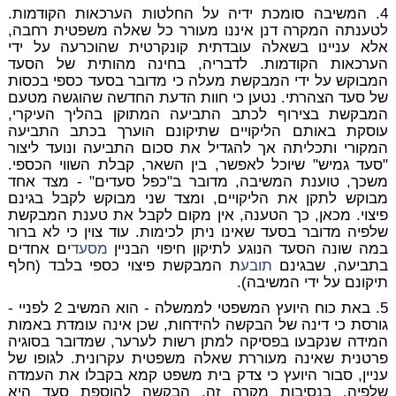
4. המשיבה סומכת ידיה על החלטות הערכאות הקודמות.
לטענתה המקרה דנן איננו מעורר כל שאלה משפטית רחבה,
אלא עניינו בשאלה עובדתית קונקרטית שהוכרעה על ידי
הערכאות הקודמות. לדבריה, בחינה מהותית של הסעד
המבוקש על ידי המבקשת מעלה כי מדובר בסעד כספי בכסות
של סעד הצהרתי. נטען כי חוות הדעת החדשה שהוגשה מטעם
המבקשת בצירוף לכתב התביעה המתוקן בהליך העיקרי,
עוסקת באותם הליקויים שתיקונם הוערך בכתב התביעה
המקורי ותכליתה אך להגדיל את סכום התביעה ונועד ליצור
"סעד גמיש" שיוכל לאפשר, בין השאר, קבלת השווי הכספי.
משכך, טוענת המשיבה, מדובר ב"כפל סעדים" - מצד אחד
מבוקש לתקן את הליקויים, ומצד שני מבוקש לקבל בגינם
פיצוי. מכאן, כך הטענה, אין מקום לקבל את טענת המבקשת
שלפיה מדובר בסעד שאינו ניתן לכימות. עוד צוין כי לא ברור
במה שונה הסעד הנוגע לתיקון חיפוי הבניין
מסעד
ים אחדים
בתביעה, שבגינם
תובע
ת המבקשת פיצוי כספי בלבד (חלף
תיקונם על ידי המשיבה).
5. באת כוח היועץ המשפטי לממשלה - הוא המשיב 2 לפניי -
גורסת כי דינה של הבקשה להידחות, שכן אינה עומדת באמות
המידה שנקבעו בפסיקה למתן רשות לערער, שמדובר בסוגיה
פרטנית שאינה מעוררת שאלה משפטית עקרונית. לגופו של
עניין, סבור היועץ כי צדק בית משפט קמא בקבלו את העמדה
שלפיה, בנסיבות מקרה זה, הבקשה להוספת סעד היא