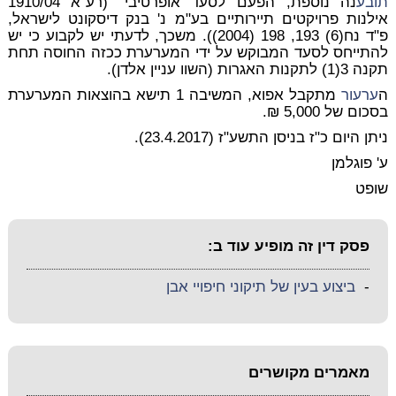
תובע
נה נוספת, הפעם לסעד אופרטיבי" (רע"א 1910/04
אילנות פרויקטים תיירותיים בע"מ נ' בנק דיסקונט לישראל,
פ"ד נח(6) 193, 198 (2004)). משכך, לדעתי יש לקבוע כי יש
להתייחס לסעד המבוקש על ידי המערערת ככזה החוסה תחת
תקנה 3(1) לתקנות האגרות (השוו עניין אלדן).
ה
ערעור
מתקבל אפוא, המשיבה 1 תישא בהוצאות המערערת
בסכום של 5,000 ₪.
ניתן היום כ"ז בניסן התשע"ז (23.4.2017).
ע' פוגלמן
שופט
פסק דין זה מופיע עוד ב:
-
ביצוע בעין של תיקוני חיפויי אבן
מאמרים מקושרים