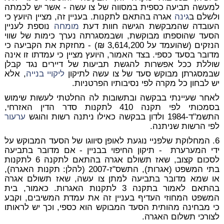
למעשה תביעה כספית במסווה של צו עשה - אשר יש לכמתה
ולשלם ב
גינה
אגרה בהתאם לתקנות. בעניין זה, מציין היועץ כי
העובדה שהמבקשת הגישה חוות דעת
מומחה
נוספת לעניין
הסעד שהוספתו מבוקשת, ושבמסגרתה נערך כימות של שווי
הנזקים (שהועמד על 3,614,200 ₪) - מחזקת את הקביעה כי
מדובר בסעד כספי. בצד האמור, היועץ מציין כי עמדתו זו אינה
שוללת ככל אפשרות להגשת תביעות של דיירים נגד קבלן
שבמסגרתן מבוקש סעד של צו עשה לתיקון
ליקויי בנייה
, אלא
יש לבחון כל מקרה לפי נסיבותיו הפרטניות.
לאחר שעיינתי בבקשה ובתשובות לה החלטתי לעשות שימוש
בסמכותי לפי תקנה 410 לתקנות סדר הדין האזרחי,
התשמ"ד-1984 ולדון בבקשה כאילו ניתנה רשות והוגש
ערעור
לפי הרשות שניתנה.
6. המחלוקת שלפניי נוגעת לאופן סיווגו של הסעד המבוקש על
ידי המערערת - תיקון החיפוי בבניין - אם מדובר בתביעה
לסכום קצוב, שאז תשולם אגרה בהתאם לתקנה 6 לתקנות
בתי המשפט (אגרות), התשס"ז-2007 (להלן: תקנות האגרה),
או שמא מדובר בתביעה למתן צו עשה, שאז תשולם אגרה
בהתאם לאמור בתקנה 3 לתקנות האגרות. כאמור, בית
המשפט המחוזי העדיף בעניין זה את עמדת המשיבים, וקבע
כי מבחינה מהותית הסעד המבוקש הוא כספי, וכך יש לראותו
לצורכי תשלום האגרה.