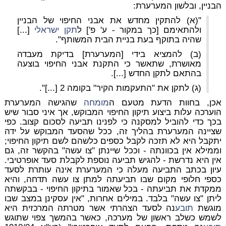
הבניין, ובלשון המערערת:
"(א) להתקין מחדש את אבני החיפוי של הבניין
ולהתאימם [כך במקור - ע' פ'] ל
תקן ישראלי
[...]
שהיה בתוקף בעת בניית הבית המשותף".
(ב) להמציא בידי [המערערת] בדיקת מעבדה
מאושרת, שתאשר כי התקנת אבני החיפוי בוצעה
בהתאם לתקן החדש [...].
(ג) לתקן את "התעקמות הקיר" בקומה 2 [...]".
אכן, בחוות הדעת מטעם ה
מומחה
שהגישה המערערת
הוערכה עלות ביצוע תיקון החיפוי המבוקש, אך איני סבור שיש
בכך כדי להוביל למסקנה כי לפנינו תביעה לסכום קצוב. כפי
שציינה המערערת בהליך זה, ככל שהסעד המבוקש על ידה
יתקבל היא לא תזכה לקבל כספים כלשהם לשם תיקון החיפוי;
וממילא אין בכוונתה - וככל שיינתן "צו עשה" בהקשר זה, גם
אין היא נדרשת - להגיש תביעה נוספת לקבלת סעד אופרטיבי.
עיון בכתב התביעה מעלה כי המערערת אינה עותרת לסעד
כספי חלופי מקום שבו תביעתה למתן צו עשה תדחה, והיא
ממקדת את תביעתה - בכל שאמור בתיקון החיפוי - בבקשתה
ליתן "צו עשה" בלבד. במילים אחרות, "אין עסקינן במצב שבו
מוגשת
תובע
נה לסעד הצהרתי אשר מטרתה המרכזית היא
לשמש כשלב ראשון של מערכה, כאשר בהמשך צפוי שתוגש