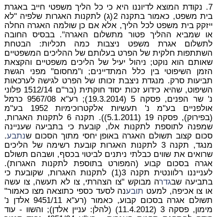
7. נקודת המוצא לדיוננו היא כי כל הליך משפטי חייב באגרת
בית משפט, כאמור בתקנה 2(ג) לתקנות האגרות שלפיה "לא
ייזקק בית משפט לכל הליך, אלא אם כן שולמה האגרה החלה
או שמביא ההליך פטור מתשלום האגרה". בבסיס החובה
לתשלום אגרת משפט ניצבות כמה תכליות: הבטחת
השתתפות חלקית של הפרט בעלותם של ההליכים המשפטיים
שאותם הוא נוקט; ניהול יעיל של הליכים משפטיים והקצאת
הזמן השיפוטי בין כלל המתדיינים; ו"מחסום" מפני הגשת
תביעות סרק. מנגדת ניצבת זכותו של הפרט לגישה לערכאות
השיפוט, שהיא כידוע זכות יסוד חוקתית (בר"ם 1512/14 פלוני
נ' שר הפנים, פסקה 5 (19.3.2014); רע"א 9567/08 כרמל
אולפניים בע"מ נ' תעשיות אלקטרוכימיות 1952 בע"מ
(בפירוק), פסקה 19 (5.1.2011)). תקנה 6 לתקנות האגרות,
שמפנה לתוספת לתקנות אלו, קובעת כי בתביעה שעניינה
סכום קצוב תשולם האגרה באופן יחסי מתוך הסכום ש
נתבע
.
מנגד, תקנה 3 לתקנות האגרות קובעת רשימה של הליכים
שרואים את שווים כבלתי ניתנים לביטוי בכסף, ושבהם תשולם
אגרה בסכום קבוע (המפורט בתוספת לתקנות האגרות).
לענייננו רלוונטית תקנה 3(1) לתקנות האגרות, שקובעת כי
בתביעה שב
גדר
ה מבוקש "צו הצהרתי, צו לא תעשה, צו עשה
או צו אכיפה, למעט
תובע
נה לסעד כספי כתוצאה מצו כאמור"
תשולם אגרה בסכום קבוע, כאמור (רע"א 9451/11 אלדן נ'
מימון, פסקה 3 (11.4.2012) (להלן: עניין אלדן); והשוו - עוד