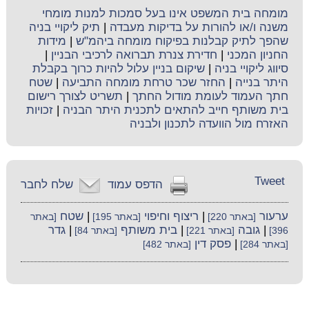
מומחה בית המשפט אינו בעל סמכות למנות מומחי
משנה ו/או להורות על בדיקות מעבדה
|
תיק ליקויי בניה
שהפך לתיק קבלנות בפיקוח מומחה ביהמ"ש
|
מידות
החניון המכני
|
חדירת צנרת תברואה לרכיבי הבניין
|
סיווג ליקויי בניה
|
שיקום בניין עלול להיות כרוך בקבלת
היתר בנייה
|
החזר שכר טרחת מומחה התביעה
|
שטח
חתך העמוד לעומת מודול החתך
|
תשריט לצורך רישום
בית משותף חייב להתאים לתכנית היתר הבניה
|
זכויות
האזרח מול הוועדה לתכנון ולבניה
Tweet
הדפס עמוד
שלח לחבר
ערעור
|
ריצוף וחיפוי
|
שטח
[באתר 220]
[באתר 195]
[באתר
|
גובה
|
בית משותף
|
גדר
396]
[באתר 221]
[באתר 84]
|
פסק דין
[באתר 284]
[באתר 482]