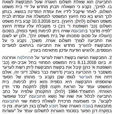
התביעה) הוא שאלת תשלום האגרה שעל המבקשת לשאת
בו. לפיכך, נקבע כי השאלה תבחן מחדש על ידי בית משפט
השלום, לאחר שיקבל לידיו את עמדת המדינה בנושא. בנתון
לכך הגיש בא כוח היועץ המשפטי לממשלה את עמדתו לבית
משפט השלום (להלן: היועץ). ביום 10.3.2016 קבע בית משפט
השלום (כב' השופטת ר' ניב) כי מקובלת עליו עמדת היועץ
"לפיה מדובר ב
תובע
נה שוויה ניתן לכימות (ואף כומת), בסכום
(העולה על סכום סמכותו של בית משפט זה)", ולכן יש לשום
את התביעה לצורך תשלום אגרה. משכך, נקבע כי על
המבקשת להעריך מחדש את התביעה בהתאם לסעדים
הנוספים, ולהגיש הודעת עדכון מתאימה בעניין.
2. המבקשת הגישה בקשת רשות לערער על ה
החלטה
אחרונה
זו. ביום 8.11.2016 בית המשפט המחוזי בתל אביב-יפו (כב'
השופטת א' כהן) קיבל את בקשת המבקשת ליתן רשות לערער
משסבר כי ההכרעה בעניין נדרשת כבר בשלב דיוני זה, אולם
דחה את ה
ערעור
לגופו שכן נקבע כי מהותו של הסעד
שהוספתו התבקשה היא כספית והוא ניתן לכימות. בית
המשפט עמד על הוראת תקנה 9(9) לתקנות סדר הדין
האזרחי, התשמ"ד-1984 (להלן: התקנות) שלפיה על כתב
התביעה לכלול את שוויו של נושא ה
תובע
נה "ככל שאפשר
לקבעו", וכי משמעות מרכזית לשאלת כימות שווי ה
תובע
נה
מתבטאת ב
גובה
האגרה שעל
תובע
לשלם בגין תביעתו. צוין כי
במקרה דנן הפער בסכומי האגרות לתשלום עומד על "עשרות