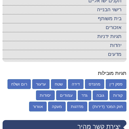
תקנים ישראליים
רישוי הבנייה
בית משותף
אזכורים
תגיות ידניות
יהדות
מדעים
תגיות מובילות
פסק דין
מהנדס
דירה
שטח
ערעור
רום ושלח
קורות
גובה
גדר
עמודים
יסודות
חוק המכר (דירות)
מדרגות
מעקה
אוורור
יצירת קשר מהיר