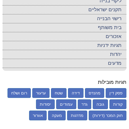
ליקויי בנייה
תקנים ישראליים
רישוי הבנייה
בית משותף
אזכורים
תגיות ידניות
יהדות
מדעים
תגיות מובילות
פסק דין
מהנדס
דירה
שטח
ערעור
רום ושלח
קורות
גובה
גדר
עמודים
יסודות
חוק המכר (דירות)
מדרגות
מעקה
אוורור