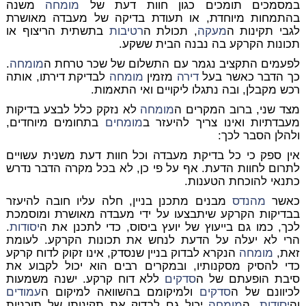
במסמכים תומכים כגון חוות דעת של
מומחה
משנה
בהתמחות מיוחדת, או תעודת בדיקה של מעבדה מאושרת
לגבי תקינות ה
מעקה
, תכולת ה
רטיבות
בתשתית הריצוף או
תכונות הקרקע בה נבנה הבית ששקע.
לפעמים התקציב נגמר עם התשלום של שכר טרחת ה
מומחה
.
כך הדבר כאשר בעל
דירה
מזמין
מומחה
לבדיקת דירתו, אותה
רכש מקבלן, ובה נתגלו ליקויים ואי התאמות.
מצד שני, ברוב המקרים ה
מומחה
לא נזקק כלל לבצע בדיקות
מעבדתיות ואינו צריך להיעזר ב
מומחים
בתחומים מיוחדים,
ולהלן הסבר לכך:
אין ספק כי כל בדיקת מעבדה וכל חוות דעת משנית עשויים
לתרום לחוות הדעת. אף על פי כן, לא בכל מקרה הדבר נדרש
כתנאי להוכחת הטענות.
כאשר
מהנדס
מבנים מתכנן בניין, חלה עליו חובה להיעזר
בבדיקות הקרקע שיתבצעו על ידי מעבדה מאושרת ומוסמכת
לכך, כמו גם בייעוץ של יועץ ביסוס, כדי לתכנן את ה
יסודות
.
הרי לא יעלה על הדעת לנחש את תכונות הקרקע. לעומת
זאת,
מומחה
הנקרא לבדוק בניין שנסדק, אינו זקוק לדוח קרקע
כדי להסיק מסקנותיו, ובמקרים רבים הוא יכול לקבוע את
סיבת הופעתם של ה
סדקים
ללא דוח קרקע. ישנה משמעות
לכיוונם של ה
סדקים
ולמיקומם בהשוואה למיקום ה
עמודים
וה
יסודות
. ה
מומחה
יכול גם לבדוק את תקינותן של תוכניות