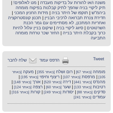
משנה ו/או להורות על בדיקות מעבדה
|
מט לאלופים!
|
תיק ליקויי בניה שהפך לתיק קבלנות בפיקוח מומחה
ביהמ"ש
|
תוקפו של היתר בניה
|
מידות החניון המכני
|
חדירת צנרת תברואה לרכיבי הבניין
|
תכנון קונסטרוקציה
ואחריות המתכנן, לא מסתיימים עם גמר הכנת
השרטוטים
|
סיווג ליקויי בניה
|
שיקום בניין עלול להיות
כרוך בקבלת היתר בנייה
|
החזר שכר טרחת מומחה
התביעה
Tweet
הדפס עמוד
שלח לחבר
מומחה
|
רום ושלח
|
מעקה
[באתר 67]
[באתר 355]
[באתר
|
מרפסת
|
ריצוף וחיפוי
|
105]
[באתר 107]
[באתר 195]
מהנדס
|
דירה
|
אורך
|
[באתר 441]
[באתר 520]
[באתר 148]
רטיבות
|
שער
|
רצפה
|
[באתר 133]
[באתר 60]
[באתר 124]
סדקים
|
יסודות
|
קורות
|
[באתר 88]
[באתר 249]
[באתר 316]
עמודים
[באתר 241]