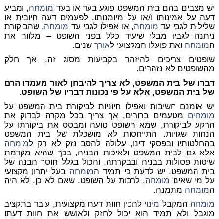
יש מצבים בהם בית המשפט פוגע בעד או בעד
מומחה
, ומביע
דעה על אמינותו ו/או על מיומנותו. לפעמים דעה חיובית או
שלילית לגבי עד
מומחה
, או אפילו לגבי עד
מומחה
, שהביקורת
ניתנה לגביו מבלי שיעיד כלל בפני השופט – מלווה את
ה
מומחה
ואת פועלו המקצועי ל
אורך
שנים.
שופטים צריכים להיזהר בקביעות מסוג זה, אך חלק
מהשופטים לא נזהרים.
דברו של בית המשפט, לא צריך להיבחן לאור מעמדו הרם
של בית המשפט, אלא על פי נכונות דבריו של השופט.
יש אומנם חשיבות ואפילו חיוניות לביקורת בית המשפט על
מומחים
מטעמים ברורים, אך צריך בכל מקרה לבדוק את
הרקע לביקורת, שמא השופט טועה ומבסס את ביקורתו על
הנחות שגויות. התייחסות לא מושכלת של בית המשפט
בהחלטותיו ובפסקי דינו, עלולה להסב נזק לא רק ל
מומחה
אלא גם לבית המשפט ולאיכות הבניה, בכך שהיא מקדמת
שיטות פסולות בבניה ובבקרתה, והכול בגלל חוסר הבנה של
בית המשפט. יש לדעת כי תמיד ה
מומחה
בעל יתרון מקצועי
על מי שאינו
מומחה
, לרבות על השופט. שאם לא כן, לא היה
ה
מומחה
מתמנה.
מומחה
המקבל
מינוי
להכין חוות דעת מקצועית, עובד בתקציב
מוגבל ולא תמיד הוא יכול לחזק ולאושש את חוות דעתו