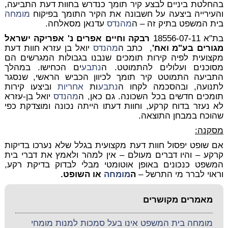
בהחלטת ביניים לבצע קיר תומך כנדרש בחוות דעת התביעה,
והעירייה ביצעה על חשבונה את הקיר התומך בפיקוח
מומחה
בית המשפט בתיק זה – ה
מהנדס
עדנאן מסאלחה.
בת"א 18556-07-11
רבקה וחיים אפרים נ' אפריקה ישראל
מגורים בע"מ ואח'
,
כתב ה
מהנדס
יואל בן עזרא חוות דעת
מקצועית לפיה קירות תומכים שנבנו בגבולות המגרשים הם
מסוכנים ועלולים להתמוטט. ה
נתבע
ים הכחישו. במהלך
התביעה התמוטט קיר תומך לכיוון הכביש הראשי, שנסגר
לתנועה, ובהסכמה לקחו ה
נתבע
ות
אחריות
וביצעו קירות
תומכים חדשים בכל השכונה. גם כאן, ה
מהנדס
יואל בן-עזרא
לא נעזר בדוח קרקע, וחוות דעתו הייתה נכונה ומוצדקת כפי
שהוכח במבחן התוצאה.
מסקנה:
אם שופט יפסול חוות דעת מקצועית בגלל שלא נערכו בדיקות
קרקע – והיו דברים מעולם – אין למהר ולאמץ את דברי בית
המשפט כנכונים באופן אוטומטי מבלי לבדוק בדיקת רקע,
וראוי לברר מי התרשל –
ה
מומחה
או השופט.
מאמרים מקושרים
מומחה בית המשפט אינו בעל סמכות למנות מומחי