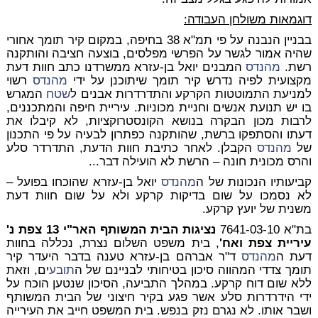
דוגמאות משולחן העבודה:
בבניין הנבנה על פי תמ"א 38 בחיפה, במקום קיר תומך אחורי
שהיה אמור לגשר על הפרשי מפלסים, בוצעה חציבה והותקנה
רשת.
מהנדס
המבנים יואל בן-עזרא ממשרדנו כתב חוות דעת
מקצועית לפיה נדרש קיר תומך שיתוכנן על ידי
מהנדס
רשוי
למניעת התמוטטות הקרקע והתדרדרות אבנים ל
שטח
המגרש
בו יש תנועת אנשים וחניית מכוניות. עיריית חיפה והמתכננים,
לרבות מכון הבקרה בנושא הקונסטרוקציות, לא קיבלו את
דעתו והסתפקו ברשת, שהותקנה כפתרון לבעיה על פי התכנון
של
מהנדס
הקבלן. לאחר כתיבת חוות הדעת, התדרדר סלע
והרס מכונית חונה – הרשת לא הועילה דבר...
קביעותיו הנכונות של ה
מהנדס
יואל בן-עזרא שהוכחו בפועל –
לא נסמכו על שום בדיקות קרקע ולא על שום חוות דעת
משנית של יועץ קרקע.
בת"א 7641-03-10
נציגות הבית המשותף האר"י 13 צפת נ'
עיריית צפת ואח'
, בית משפט השלום נצרת, נכללה בחוות
דעת ה
מהנדס
ד"ר אברהם בן-עזרא טענה בדבר היעדר קיר
תומך צדדי המהווה סיכון בטיחותי לבניינם של ה
תובע
ים, וזאת
ללא שום דוח קרקע. במהלך התביעה, הסיכון שנטען הוכח על
ידי הידרדרות סלע אשר פגע בקיר חיצוני של הבית המשותף
ושבר אותו. לא נגרם נזק בנפש. בית המשפט חייב את העירייה