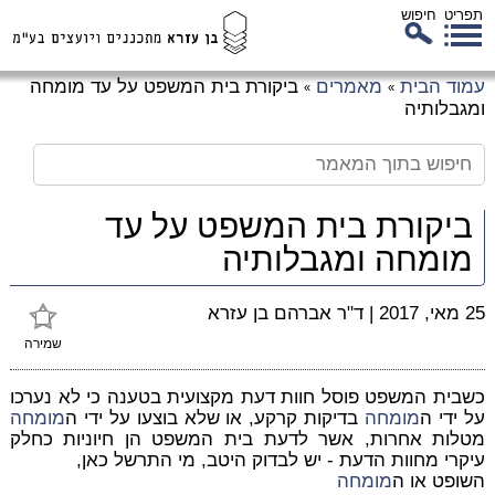
תפריט
חיפוש
לג
עמוד הבית
מאמרים
ביקורת בית המשפט על עד מומחה
»
»
כן
ומגבלותיה
זי
ביקורת בית המשפט על עד
מומחה ומגבלותיה
25 מאי, 2017
|
ד"ר אברהם בן עזרא
שמירה
כשבית המשפט פוסל חוות דעת מקצועית בטענה כי לא נערכו
על ידי ה
מומחה
בדיקות קרקע, או שלא בוצעו על ידי ה
מומחה
מטלות אחרות, אשר לדעת בית המשפט הן חיוניות כחלק
עיקרי מחוות הדעת - יש לבדוק היטב, מי התרשל כאן,
השופט או ה
מומחה