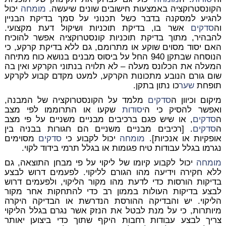
הקונסטרוקציה באמצעות חישובים שונים שיעשה.
מומחה
יכול
להגיע למסקנה בדבר כשל תכנוני על סמך בדיקת הבניין
וה
סדקים
אשר בו, בדיקת תוכניות ושיקול דעת מקצועי.
להבהיר, מתוך בדיקת תוכניות קונסטרוקציה אפשר להוכיח
האם יסוד מסוים שוקע או מתרומם, גם ללא בדיקת קרקע, כי
הנוסחה שבתקן 940 החל על ביסוס מבנים בנושא כוח מתיחה
המעלה את הכלונס מעלה – לא תלויה בנתוני הקרקע ואין בה
שום גורם הנובע מתכונות הקרקע, למעט מקדם קבוע לקרקע
תופחת
שער
כו נתון בתקן.
מיקום וכיוון ה
סדקים
מלמד על הקונסטרוקציה של המבנה,
ואפשר להסיק כי ה
יסודות
שקעו או התרוממו לפי מצב
ה
סדקים
, או שיש פגם ברכיבים מבניים משניים על פי מצב
ה
סדקים
. [רכיבים מבניים משניים הם חגורות בבניה בין
אופקיות או אנכיות].
מומחה
יכול לקבוע כי
סדקים
מסוימים
נגרמו בגלל עבודות טיח פגומות או בגלל תרמי בידוד לקוי.
מומחה
יכול לקבוע קיומו של ליקוי על פי מבחן התוצאה, גם
ללא חקירה וידיעה מהו הגורם לליקוי. לפעמים דרוש לבצע
בדיקות הורסות כדי לדעת מהו מקור הליקוי, ולפעמים דרוש
לבצע בדיקות העולות בממון רב כדי להתחקות אחר מקור
הליקוי. יש והבדיקה ההורסת הנדרשת או הבדיקה היקרה
מיותרות, כי על מנת לבטל את הנזק אשר נגרם בגלל הליקוי
צריך לבצע עבודות רחבות היקף שתוך כדי ביצוען יאותר