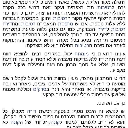
ויתגלה מקור הליקוי. למשל, כאשר רואים כי ליקוי סמוי באיטום
גרם ל
רטיבות
תת רצפתית ועקב זאת דרוש בכל מקרה
להחליף את התשתית הפגומה תחת הריצוף, ייתכן כי תוך כדי
הסרת הריצוף ייחשף מקור ה
רטיבות
ויתוקן במסגרת העבודות
ללא עלות נוספת. אם יש
מרפסת
המעבירה
רטיבות
ומח
דירה
רטיבות
ל
דירה
הנבדקת, כמו גם כנזק נלווה פוגעת בתשתית
תחת הריצוף עד כדי הצורך להחליפה, אז בהחלפת התשתית
האיטום תחתיה נפגע בכל מקרה ודרוש לשקמו, וההתחקות
לאתר את סיבת ה
רטיבות
תחילה היא לא מוצדקת.
עינינו הרואות כי
מומחה
יכול, במקרים רבים, להוציא חוות
דעת תחת ידו ללא בדיקות מעבדה וללא הסתייעות בחוות דעת
משנית, אלא על סמך מבחן התוצאה והפעלת שיקול דעת
מקצועי.
הדיוט המתבונן מהצד, מעיין בחוות הדעת ועלול לקבל רושם
מוטעה כי היא לא מושתתת על אדנים יציבים, מאחר ואין בה
בדיקות מעבדה, או מאחר והיא דנה ב
סדקים
וכוללת טענות
של שקיעת ביסוס מבלי שנעשה דוח קרקע.
כך גם השופט.
יש לנושא זה היבט נוסף: בעסקת רכישת
דירה
מקבלן, כל
המסמכים לרבות דוחות מעבדה ותוכניות מצויות בידי הקבלן,
והוא לא חייב לגלותם ולמסור ל
קונה
. זכויותיו של ה
קונה
לא
אמורות להיפגע בגלל מצב זה.