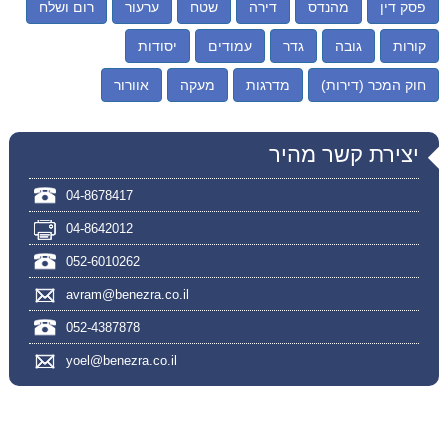
פסק דין
מהנדס
דירה
שטח
ערעור
רום ושלח
קורות
גובה
גדר
עמודים
יסודות
חוק המכר (דירות)
מדרגות
מעקה
אוורור
יצירת קשר מהיר
04-8678417
04-8642012
052-6010262
avram@benezra.co.il
052-4387878
yoel@benezra.co.il