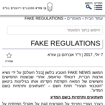
תפריט
חיפוש
לג
עמוד הבית
מאמרים
FAKE REGULATIONS
»
»
כן
זי
FAKE REGULATIONS
7 יולי, 2017
|
ד"ר אברהם בן עזרא
שמירה
המושג FAKE NEWS הוטבע בלשון [בכל העולם] על ידי נשיא
ארצות הברית, דונאלד טראמפ, אחרי שבשנות החמישים
והשישים של המאה הקודמת הקדימו אותו בגיליונות ביטאון
"הטכנאי הצעיר" תחת השם – "תעתועים ותרמיות בשם
המדע".
תעתועים ותרמיות בשם המדע
בעבר נעוריי נמניתי על הקוראים [וגם על מקבלי הפרסים על