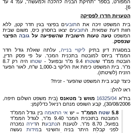
המפורט, בספר "תחיקת הבניה להלכה ולמעשה", עמ' 4 עד
6].
הטעויות חדרו לפסיקה
בית המשפט זיכה את ה
תובע
ים בפיצוי בגין חדר קטן, ללא
חוות דעת שמאית. ה
תובע
ים יצאו בחסרון כיס, משום שבית
המשפט
טעה טעות חישובית שהשפיעה על
גובה
הפיצוי
שנפסק
.
במסגרת דיון בתיק
ליקויי בנייה
, עלתה שאלת גודל חדר
הממ"ד ביחס למובטח בתכנית המכר. על פי פסק הדין,
הובטח ממ"ד ש
שטח
ו 9.4 מ"ר ובפועל -
שטח
ו היה רק 8.7
מ"ר. בית המשפט כימת את הליקוי ב-1,000 ש"ח, לאור הפער
הזניח (לשיטתו).
כיצד קבע בית המשפט שהפער - זניח?
ראו להלן:
בת"א
16325/04
מוזש נ' מטאנס
(בית משפט השלום חיפה,
30/08/2006), קבע השופט מנחם רניאל כדלקמן:
5.8
שטח
הממ"ד –
יש
אי התאמה
בין גודל הממ"ד
המובטח בתוכנית המכר 9.40 מ"ר, לגודל הממ"ד
בפועל, 8.70 מ"ר. לטענת ה
נתבע
ת ה
דירה
נמכרה
לפני קבלת היתר בניה והשינוי ב
מידות
נעשה