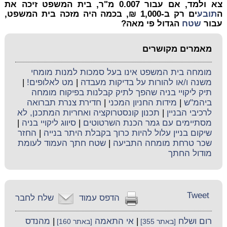
צא ולמד, אם עבור 0.007 מ"ר, בית המשפט זיכה את
ה
תובע
ים רק ב-1,000 ₪, בכמה היה מזכה בית המשפט,
עבור
שטח
הגדול פי מאה?
מאמרים מקושרים
מומחה בית המשפט אינו בעל סמכות למנות מומחי
משנה ו/או להורות על בדיקות מעבדה
|
מט לאלופים!
|
תיק ליקויי בניה שהפך לתיק קבלנות בפיקוח מומחה
ביהמ"ש
|
מידות החניון המכני
|
חדירת צנרת תברואה
לרכיבי הבניין
|
תכנון קונסטרוקציה ואחריות המתכנן, לא
מסתיימים עם גמר הכנת השרטוטים
|
סיווג ליקויי בניה
|
שיקום בניין עלול להיות כרוך בקבלת היתר בנייה
|
החזר
שכר טרחת מומחה התביעה
|
שטח חתך העמוד לעומת
מודול החתך
Tweet
הדפס עמוד
שלח לחבר
רום ושלח
|
אי התאמה
|
מהנדס
[באתר 355]
[באתר 160]