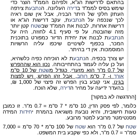
בהתאם לדרישות הג"א, ולפיהם הממ"ד הוצר כדי
שימש בסיס לממ"ד ב
דירה
העליונה. ה
נתבע
ת צירפה
העתק חלקי של היתר הבניה, אבל אין שום ראיה
לכך שנכפה על ה
נתבע
ת, עקב דרישות הג"א או
דרישות אחרות, לבנות את הממ"ד שב
שטח
קטן יותר
מזה שהובטח. על פי סעיף 4.1 לחוזה, היה על
ה
נתבע
ת לבנות את יחידת הדיור כמפורט בתוכנית
המכר, בכפוף לשינויים שיכפו עליה הרשויות
המוסמכות. אין די בהיתר.
יש צורך בכפיה. ה
נתבע
ת לא הוכיחה כפיה כלשהיא,
ועל כן עליה לעמוד בהתחייבותה.
נכון הוא שההפרש
של 0.7 מ"ר הוא מזערי, כגודל מ
שטח
של 10 ס"מ
אורך
ו- 7 ס"מ
רוחב
, אבל זהו הפרש, ויש לפצות
בגינו.
אני קובע בגין הפרש זה פיצוי של 1,000 ₪,
בהעדר ידיעה על מחיר ה
דירה
, שלא הוכח.
[ההדגשה לא במקור]
כלומר, לפי פסק הדין, 10 ס"מ * 7 ס"מ = 0.7 מ"ר. זו כמובן
טעות חישובית, והיא נובעת משגיאה בהמרת י
חידות
המידה
מסנטימטר מרובע למטר מרובע.
שטח
של 0.7 מ"ר הוא
שטח
של 100 ס"מ * 70 ס"מ = 7,000
סמ"ר = 0.7 מ"ר, ולא כפי שקבע בית המשפט.