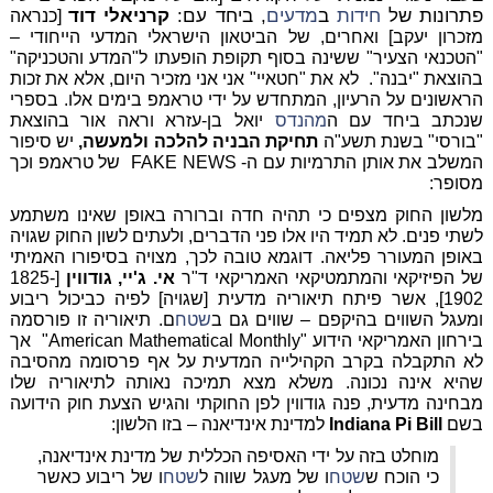
פתרונות של
חידות
ב
מדעים
, ביחד עם:
קרניאלי דוד
[כנראה
מזכרון יעקב] ואחרים, של הביטאון הישראלי המדעי הייחודי –
"הטכנאי הצעיר" ששינה בסוף תקופת הופעתו ל"המדע והטכניקה"
בהוצאת "יבנה". לא את "חטאיי" אני אני מזכיר היום, אלא את זכות
הראשונים על הרעיון, המתחדש על ידי טראמפ בימים אלו. בספרי
שנכתב ביחד עם ה
מהנדס
יואל בן-עזרא וראה אור בהוצאת
"בורסי" בשנת תשע"ה
תחיקת הבניה להלכה ולמעשה,
יש סיפור
המשלב את אותן התרמיות עם ה- FAKE NEWS של טראמפ וכך
מסופר:
מלשון החוק מצפים כי תהיה חדה וברורה באופן שאינו משתמע
לשתי פנים. לא תמיד היו אלו פני הדברים, ולעתים לשון החוק שגויה
באופן המעורר פליאה. דוגמא טובה לכך, מצויה בסיפורו האמיתי
של הפיזיקאי והמתמטיקאי האמריקאי ד"ר
אי. ג'יי, גודווין
[1825-
1902], אשר פיתח תיאוריה מדעית [שגויה] לפיה כביכול ריבוע
ומעגל השווים בהיקפם – שווים גם ב
שטח
ם. תיאוריה זו פורסמה
בירחון האמריקאי הידוע "American Mathematical Monthly" אך
לא התקבלה בקרב הקהילייה המדעית על אף פרסומה מהסיבה
שהיא אינה נכונה. משלא מצא תמיכה נאותה לתיאוריה שלו
מבחינה מדעית, פנה גודווין לפן החוקתי והגיש הצעת חוק הידועה
בשם
Indiana Pi Bill
למדינת אינדיאנה – בזו הלשון:
מוחלט בזה על ידי האסיפה הכללית של מדינת אינדיאנה,
כי הוכח ש
שטח
ו של מעגל שווה ל
שטח
ו של ריבוע כאשר