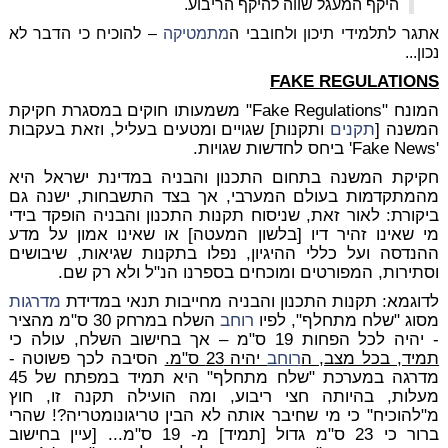
היקף המעגל שווה להיקף הריבוע.
אתגר לתלמידי תיכון ולחובבי ה
מתמטיקה
– להוכיח כי הדבר לא
נכון...
FAKE REGULATIONS
המונח "Fake Regulations" משמעותו חוקים במסגרת חקיקת
המשנה [
תקנים
ותקנות] שגויים ומטעים בעליל, וזאת בעקבות
'Fake News' ביחס לחדשות שגויות.
חקיקת המשנה בתחום התכנון והבניה במדינת ישראל היא
מהמתקדמות בעולם המערבי, אך בצד התשבחות, ישנה גם
ביקורת: לאור זאת, שניסוח תקנות התכנון והבניה הופקד בידי
מי שאינו זהיר דיו [בלשון המעטה] או שאינו אמון על מדע
ההנדסה ועל כללי ההיגיון, נפלו בתקנות שגיאות, שיבושים
וסתירות, המפורטים ומוכחים בספרנו הנ"ל ולא רק שם.
לדוגמא: תקנות התכנון והבניה מחייבות תנאי במדידת
מדרגות
מסוג "שלח מתחלף", לפיו
רוחב
השלח במרחק 30 ס"מ מהציר
- יהיה לכל הפחות 19 ס"מ – אך בחישוב השלח, עולה כי
תמיד, בכל מצב, ה
רוחב
יהיה 23 ס"מ.
הסיבה לכך פשוטה -
מדרגה במערכת "שלח מתחלף" היא תמיד במפתח של 45
מעלות, בהיותה חצי ריבוע, ומה הועילה תקנה זו, חוץ
מ"להוכיח" כי מי שחיבר אותה לא הבין טריגונומטריה?! שהרי
ברור כי 23 ס"מ גדול [תמיד] מ- 19 ס"מ... [עיין בחישוב