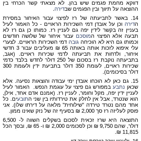
דווקא מחמת פגמים שיש בהן. לא מצאתי קשר הכרחי בין
ההוצאה על תיווך ובין הפגמים שב
דירה
.
14. באשר לתביעתה של רז לפיצוי עבור האיחור במסירת
ה
דירה
וכן על אובדן דמי השכירות הראויים - כל האמור לעיל
בעניין זה בקשר לידין יפה גם לעניין רז. כמותו כן גם רז לא
תבעה אלא הפיצוי ה
מוסכם
עבור איחור של שלושה חודשים
וכמותו גם היא לא הוכיחה
גובה
דמי השכירות הראויים. לצערי
עלי איפוא לזכות אותה באותה 65 ₪ מעליבים עבור 3 חדשי
איחור, ולדחות את תביעתה לדמי שכירות ראויים. (אגב,
בתביעתה נוקבת רז בסכום של 250 דולר לחדש בלבד כדמי
שכירות ראויים, לעומת 350 דולר בתביעת ידין ולעומת 300
דולר בסיכומים).
15. גם כאן לא הוכחו אובדן ימי עבודה והוצאות נסיעה. אלא
שכאן
נתבע
במפורש גם פיצוי על עוגמת הנפש. האמור לעיל
לעניין ידין יפה, מקל וחומר, לעניין רז. (אמנם אדם אחד, אילן,
הוא שנטרד, אבל אין לחלק את טירדותיו בין שני ה
תובע
ים. כל
אחד מהם נטרד טירדה "שילוחית" מלאה על דירתו שלו). אני
פוסק לעליזה רז סך 2,000 ₪ בסעיף זה של נזק שאינו ממון.
התוצאה היא שרז זכאית לסכום בשקלים השווה ל- 6,500
דולר, שהם 9,750 ₪ וכן לסכומים 2,000 ₪ ו- 65 ₪, ובסך הכל
11,815 ₪.