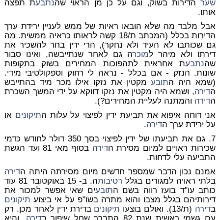
שער
הדירות בשוק, וגם על כן מן הראוי שה
נתבע
ת תפצה
אותו.
אבל מלבד מה שלא הובאו ראיות של ממש לעניין ירידת ערך
הדירות בכלל (המכתב ת/18 קשה לראותו כראיה ממשית. מה
גם שכותבו לא העיד ולא נחקר), הרי ידין בחר להשכיר את
דירתו ולא מיהר ל
מוכר
ה גם לאחר שנתייבשה, ואינו סבור
שה
נתבע
ת אחראית לתהפוכות המחירים בשוק בתקופות
שונות. הנזק - אם בכלל - נראה לי רחוק וספקולטיבי מידי.
(שמא היה ה
תובע
מקטין את נזקו אילו מכר מיד בהתייבש
ה
דירה
, ושמא היה מקטין את נזקו דווקא על ידי המשך השכרת
ה
דירה
והמתנה לעליית המחירים?).
אני דוחה איפוא את תביעת ידין לפיצוי על עלות ה
תיקונים
או
על ירידת ערך ה
דירה
.
7. גם את תביעתו של ידין לפיצוי בסך 350 דולר לחודש כדמי
שכירות ראויים למיום מסירת ה
דירה
בסוף מאי 81 ועד הגשת
התביעה עלי לדחות.
אמנם נכון הדבר שמספר חדשים מיום מסירתה היתה ה
דירה
בלתי ראויה למגורים בגלל
רטיבות
ה. ב- 15 באוקטובר 81 עוד
כותב עו"ד בועז רווה בשם ה
תובע
ים שאי אפשר למכור את
דירותיהם בגלל מצבו והוא מתרה בשו"פ על אי ביצוע
תיקונים
ב
דירה
(ת/13). ואולם בוצעו
תיקונים
בדירת ידין לאחר מכן. רק
עם גשמי ראשית שנת 82 התברר שחל שיפור ב
דירה
, והיא