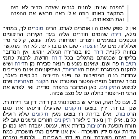
"הפרה שניתן להניח לגביה שאדם סביר לא היה
מתקשר באותו חוזה אילו ראה מראש את ההפרה
ואת תוצאותיה..."
אין לי ספק שאם היו אומרים לאדם, הרינו
מוכר
ים לך, במחיר
מלא,
דירה
שהמים חודרים אליה בעד הקירות החיצוניים
ונספגים בפנימיים ויוצרים תפרחות מלח, עובש, קילופי סיד
ושלוליות מים על ה
רצפה
- שום אדם בר-דעת לא היה מתקשר
בחוזה לקניית
דירה
כזו במחירה המלא. יודגש, אין המדובר
בליקויים שכמותם מתגלים בכל
דירה
חדשה, לרבות כתמי
רטיבות
פה ושם, שאינם מונעים הנאה סבירה מן ה
דירה
ושיש
לתקנם במסגרת "שנות ה
אחריות
", ושתיקוניהם אינם מצריכים
עבודות בניה המחייבות גם פינוי הדיירים. בליקויים כאלה,
סביר שתחול תניית-הפטור הפוטרת את ה
קונה
מ
אחריות
פרט
לביצוע ה
תיקונים
. כאן המדובר בהפרה יסודית, ואין לפרש את
התניית-הפטור כחלה גם על מצב שכזה.
6. ועם כל זאת, הפרש יש במסקנותי בין דירת ידין ובין דירת רז.
שכן בדירת ידין בוצעו
תיקונים
שהועילו וריפאו את פגם
ה
רטיבות
. ואילו בדירת רז בוצעו מעין
תיקונים
שלא הועילו
כלום. אילן ידין מעיד כי לאחר
תיקונים
חוזרים ונישנים שוב לא
חזרה תופעת ה
רטיבות
בדירת אחיו, עמוס. עובדה היא כמו כן
שדירת עמוס ידין הושכרה - אין אנו יודעים מתי הושכרה, כמה
זמן היתה מושכרת ומה היו דמי השכירות - ולבסוף נמכרה