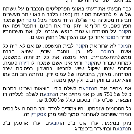
16. ולעניין שכר טירחת עורך דין.
כבר הבעתי את דעתי באוזני הפרקליטים הנכבדים על גישתה
של שו"פ לתביעות מסוג זה (בפניו בלבד הובאו יותר מעשרים
תביעות מסוג זה נגד שו"פ). הייתי מצפה מכל
מוכר
הגון שמכר
חפץ פגום, כי חליף או יתקן מיד את הפגם, ויתנצל ויפה את
ה
קונה
על הטירדה ועוגמת הנפש שנגרמו לו; ואת חשבונותיו
יסדיר ה
מוכר
אחר כך עם היצרן של החפץ הפגום.
ה
מוכר
לא יגרור את ה
קונה
לבית המשפט, גם אם לא היה כל
אשם ב
מוכר
. לא כן נוהגת שו"פ, שהיא חברה
ממשלתית-ציבורית. היא ממצה את כל זכויותיה במשפט,
למרות שברור שה
קונה
ודאי אינו אשם שמכרו לו
דירה
פגומה.
סבורני שזהו שיקול שיש להביאו בחשבון בפסיקת שכר
הטירחה. מאידך, בתביעתו של עמוס ידין, נדחתה רוב תביעתו
והוא זכה, בדוחק רב בחלק קטן ממנה.
אני מחייב את ה
נתבע
ת לשלם לידין הוצאות ושכ"ט בסכום
כולל של 750 ₪. כן אני מחייב את ה
נתבע
ת לשלם לעליזה רז
הוצאות ושכ"ט עו"ד בסכום כולל של 3,000 ₪.
כל הסכומים שנפסקו, יהיו צמודים למדד יוקר המחיה על בסיס
המדד שפורסם לאחרונה סמוך לפני מתן
פסק דין
זה.
ניתן במעמד, עו"ד גוט ב"כ ה
תובע
ים ועו"ד ארטמן ב"כ
ה
נתבע
ת ובהיעדר ב"כ צד ג.