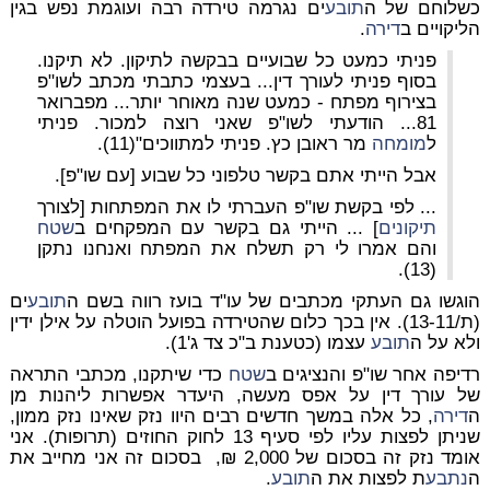
כשלוחם של ה
תובע
ים נגרמה טירדה רבה ועוגמת נפש בגין
הליקויים ב
דירה
.
פניתי כמעט כל שבועיים בבקשה לתיקון. לא תיקנו.
בסוף פניתי לעורך דין... בעצמי כתבתי מכתב לשו"פ
בצירוף מפתח - כמעט שנה מאוחר יותר... מפברואר
81... הודעתי לשו"פ שאני רוצה למכור. פניתי
ל
מומחה
מר ראובן כץ. פניתי למתווכים"(11).
אבל הייתי אתם בקשר טלפוני כל שבוע [עם שו"פ].
... לפי בקשת שו"פ העברתי לו את המפתחות [לצורך
תיקונים
] ... הייתי גם בקשר עם המפקחים ב
שטח
והם אמרו לי רק תשלח את המפתח ואנחנו נתקן
(13).
הוגשו גם העתקי מכתבים של עו"ד בועז רווה בשם ה
תובע
ים
(ת/13-11). אין בכך כלום שהטירדה בפועל הוטלה על אילן ידין
ולא על ה
תובע
עצמו (כטענת ב"כ צד ג'1).
רדיפה אחר שו"פ והנציגים ב
שטח
כדי שיתקנו, מכתבי התראה
של עורך דין על אפס מעשה, היעדר אפשרות ליהנות מן
ה
דירה
, כל אלה במשך חדשים רבים היוו נזק שאינו נזק ממון,
שניתן לפצות עליו לפי סעיף 13 לחוק החוזים (תרופות). אני
אומד נזק זה בסכום של 2,000 ₪, בסכום זה אני מחייב את
ה
נתבע
ת לפצות את ה
תובע
.