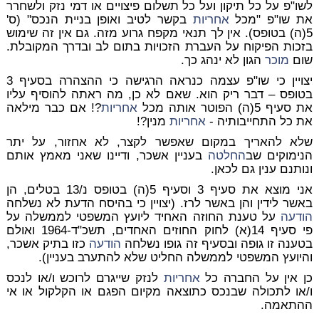
לשו"פ על כל תיקון ועל כל תשלום פיצויים או דמי נזק ולשחרר
את שו"פ "מכל
אחריות
בקשר לטיב ואופן בניית הנכס" (ס'
5(ה) בטופס). אין לך תנאי מקפח גרוע מזה. גם אין זה שימוש
בזכות הפיקוח על העברת הזכויות בתום לב ובדרך המקובלת.
שום
מוכר
הגון לא ינהג כך.
יצויין כי שו"פ עצמה כנראה הרגישה כי ההצהרה בסעיף 3
בטופס – דבר ריק הוא. שאם לא כן, מה ראתה להוסיף עליו
את סעיף 5(ה) הפוטר אותה מכל
אחריות
?! אם כבר מילאה
את כל התחייבותיה -
אחריות
מנין?!
שלא להאריך במקום שאפשר לקצר, לא אחזור, על יתר
הנימוקים שב
החלטה
בעניין אשכר, ודיינו שאני מאמץ אותם
ונותנם ענין גם לכאן.
אני מוצא את סעיף 3 וסעיף 5(ה) בטופס נ/13 בטלים, הן
באשר לידין והן באשר לרז. (יצויין כי בהיסח הדעת לא נשלחה
הודעה
על טענת החוזה האחיד ליועץ המשפטי לממשלה על
פי סעיף 14(א) לחוק החוזים האחדים, תשכ"ד-1964 ואולם
בטענה זו גופה ובסעיף זה גופו נשלחה
הודעה
כזו בתיק אשכר,
והיועץ המשפטי לממשלה החליט שלא להתערב בעניין).
כן אין על החברה כל
אחריות
לנזק שייגרם לרוכש ו/או לנכס
ו/או לתכולה שבנכס כתוצאה מקיום הפגם או הקלקול או אי
ההתאמה.