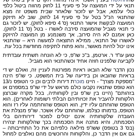
תנאי על ידי המועצה על פי סעיף 11 לחוק מהווה ביטול כלפי
כולי עלמא, אבל יש לזכור שלאחר שבית משפט זה מצא
שהתנאי הנ"ל בטל על פי סעיף 14 לחוק, שוב לא תיזקק
המועצה לבקשת אישור התנאי (ס' 4 סיפא לחוק). יש לזכור גם
כי תנאי מגביל שהמועצה סירבה לאשרו - בטל (ס' 11 לחוק).
כאן אמנם לא היה סירוב, אך משנמנע מן המועצה להיזקק
לאשורו של התנאי, ממילא התוצאה למעשה היא – שהתנאי
אינו יכול להיות מאושר, והוא פתוח לתקיפה מחודשת בכל עת.
טוען עו"ד ר. ארטמן, ב"כ שו"פ, כי לא הונחה תשתית עובדתית
לקביעה שלפנינו חוזה אחיד וכשהתנאי הוא מגביל.
נכון הדבר שלא הובאו ראיות מפורטות לעניין זה, ואולם יש די
בראיות שהובאו וכן בידיעה של בית המשפט, כי שו"פ הינה
"מספקת מצרך" - היינו
מוכר
ת דירות לרבים וכן כי הטופס נ/13
הוא טופס שתנאיו נקבעו כולם מראש על ידי שו"פ במספרם או
בזהותם" (היינו בין שו"פ ובין לקוחותיה, בכל מקרה שברצון
הלקוחות להעביר את זכויותיהם הבלתי רשומות לאחרים). הוא
הטופס שהוחתם עליו ידין, הוא הטופס שהוחתמה עליו רז והוא
הטופס, בדמותו כצלמו, שהוחתם עליו אשכר. שו"פ מנצלת את
העובדה שלקוחותיה אינם יכולים למכור דירותיהם בלי
הסכמתה, והיא מתנה את הסכמתה בכך שהלקוחות יצהירו
(בס' 3 בטופס) ששו"פ מילאה כלפיהם את כל התחייבותה –
גם אם אין הדבר כן, והלקוחות והרוכשים מהם נאלצים למחול