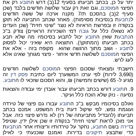
יתר על כן, בכתב תביעתו בסעיף 12(ב) דרש ה
תובע
רק את
הפיצוי ה
מוסכם
, וגם זאת רק עבור שלושה חודשים בלבד (שכן
סעיף 2(ב) בהסכם ת/7 מקנה ארכה של ששה חודשים
ל
נתבע
ת בנסיבות מסוימות). מאחר שכתב התביעה לא תוקן
בנקודה זו ובפרשת הראיות לא נוצר "שינוי חזית" (שכן העדים
לא נשאלו כלל על
גובה
דמי השכירות הראויים) צודק ב"כ
ה
נתבע
ת שאין ה
תובע
יכול לתבוע בסיכומיו מה שלא תבע
בכתב תביעתו (המתוקן!). התוצאה היא שאיני יכול לפסוק
ל
תובע
- ושוב מתוך הרגשה שהוא מקופח בזה - אלא את
הפיצוי ה
מוסכם
לשלושה חדשי איחור - פיצוי מגוחך שאינו אלא
לעג לרש.
חישבתי ומצאתי שסכום הפיצוי ה
מוסכם
לשלושה חודשים
(3,690 לירות) לפי ערכו המשוערך ליום כתיבת
פסק דין
זה
מגיע ל- 65 (שישים וחמישה) ₪, והוא הסכום שזכאי לו ה
תובע
.
9. ה
תובע
דורש בכתב תביעתו עבור אובדן ימי עבודה והוצאות
נסיעה - נזק שלא הוכח כלל ועיקר.
ואולם בסיכומיו מבקש ב"כ ה
תובע
עבורו גם פיצוי של טירדה
ועוגמת נפש, לפי שיקול דעת בית המשפט. אמנם בכתב
תביעתו (להבדיל מתביעתה של רז) לא נדרש פיצוי כזה. אבל
אני מוכן לראות "שינוי חזית" בנקודה זו שכן אילן ידין, שטיפל
ב
דירה
בשם ה
תובע
, נחקר על טירדותיו וריצותיו אחר ה
נתבע
ת
כדי שתבצע
תיקונים
בדירות. ואמנם שוכנעתי כי לאילן