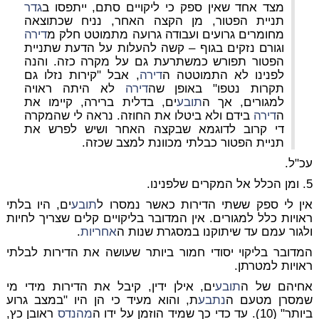
מצד אחד שאין ספק כי ליקויים סתם, ייתפסו ב
גדר
תניית הפטור, מן הקצה האחר, נניח שכתוצאה
מחומרים גרועים ועבודה גרועה מתמוטט חלק מ
דירה
וגורם נזקים בגוף – קשה להעלות על הדעת שתניית
הפטור תפורש כמשתרעת גם על מקרה כזה. והנה
לפנינו לא התמוטטה ה
דירה
, אבל "קירות נזלו גם
תקרות נטפו" באופן שה
דירה
לא היתה ראויה
למגורים, אך ה
תובע
ים, בדלית ברירה, קיימו את
ה
דירה
בידם ולא ביטלו את החוזה. נראה לי שהמקרה
די קרוב לדוגמא שבקצה האחר ושיש לפרש את
תניית הפטור כבלתי מכוונת למצב שכזה.
עכ"ל.
5. ומן הכלל אל המקרים שלפנינו.
אין לי ספק ששתי הדירות כאשר נמסרו ל
תובע
ים, היו בלתי
ראויות כלל למגורים. אין המדובר בליקויים קלים שצריך לחיות
ולגור עמם עד שיתוקנו במסגרת שנות ה
אחריות
.
המדובר בליקוי יסודי חמור ביותר שעושה את הדירות לבלתי
ראויות למטרתן.
אחיהם של ה
תובע
ים, אילן ידין, קיבל את הדירות מידי מי
שמסרן מטעם ה
נתבע
ת, והוא מעיד כי הן היו "במצב גרוע
ביותר" (10). עד כדי כך שמיד הוזמן על ידו ה
מהנדס
ראובן כץ,