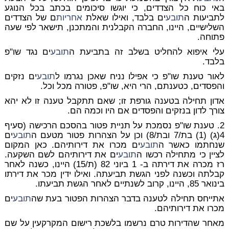
באי כוח כל הצדדים, כי יוגשו סיכומים בכתב בכל הנוגע
לתביעות ה
תובע
ים בלבד, ואילו שאלת
אחריות
ם של הצדדים
השלישיים, היינו, החברה הקבלנית והמתכנן, תישאר לפי שעה
פתוחה.
עלי איפוא להחליט בשלב זה בתביעת ה
תובע
ים נגד שו"פ
בלבד.
לאור טענת שו"פ כי אפילו נניח שאכן נגרמו ל
תובע
ים נזקים
והפסדים, כטענתם, הרי היא, שו"פ, פטורה מכל וכל.
אדון תחילה בטענה גורפת זו; שאם תתקבל טענה זו לא יהא
צורך לדון בנזקים והפסדים אם היו וכמה הם.
2. טענת שו"פ נסמכת על תניית פטור בהסכם הרכישה (סעיף
4(ג) (1) בת/7 ובת/8) וכן על הצהרות פטור מטעם ה
תובע
ים
שנחתמו כאשר ה
תובע
ים מכרו את דירותיהם. כאן המקום
לציין כי מתחילה רכשו ה
תובע
ים את דירותיהם לשם השקעה.
רז מכרה את דירתה ב- 1 ביוני 82 (ת/15) היינו, כשנה לאחר
קבלתה וכשנה לפני הגשת תביעתה. ואילו ידין מכר את דירתו
בינואר 85, היינו, קרוב לשנתיים לאחר הגשת תביעתו.
אתייחס תחילה לטענה בדבר הצהרות הפטור בעת שה
תובע
ים
מכרו את דירותיהם.
מאחר שהדירות טרם נרשמו בלשכת רישום המקרקעין על שם