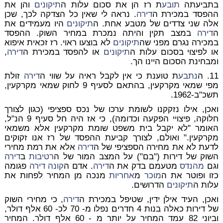
בתביעתה
תובע
ת רז הן את סכום עלות ה
תיקונים
והן את
ההפסד במכירת ה
דירה
. נראה לי שאין כל הצדקה לכך, שכן
אלה שני צדדים של מטבע אחת. ה
תיקונים
היו מעמידים את
ה
דירה
במצב תקין והיתה נמכרת במחיר השוק. ההפסד
במכירה נגרם מפני שה
תיקונים
לא בוצעו ראוי. רז זכאית איפוא
או לפיצוי בסכום עלות ה
תיקונים
או להפסד במכירת ה
דירה
,
ומבחינת הסכום היינו הך.
11. ה
נתבע
ת טוענת כי אין לקבל ראיה על שווי ה
דירה
זולת
מפי שמאי מקרקעין, בהתאם לסעיף 9 לחוק שמאי מקרקעין,
תשכ"ב-1962.
ואכן, אילו נזקקנו לשומת ערכו של נכס ספציפי (כגון לצורך
חלוקה, פיצויי הפקעה וכדומה), כי אז היה חל סעיף 9 הנ"ל,
האומר "לא יקבל בית משפט שומת מקרקעין אלא משמאי
מקרקעין." ואולם, לצורך קביעת ההפסד של רז אנו זקוקים
לדעת לא את מחירה הספציפי של ה
דירה
אלא את רמת מחירי
השוק של דירות ("בם") על המצב המור של ה
רטיבות
ב
דירה
וגם
מהנדס
מטעמם בדק את ה
דירה
. אדם ה
קונה
דירה
פגומה
כזו ופוטר את ה
מוכר
מ
אחריות
מנכה מן המחיר לפחות את
עלות ה
תיקונים
הדרושים.
ואכן, העיד אילן ידין, שטיפל במכירת ה
דירה
, כי מחירי השוק
של דירות כאלה בנות 4 חדרים נפלו מ- 70 לכ- 60 אלף דולר,
וביוני 82 עמד המחיר על יותר מ - 60 אלף דולר. המחיר