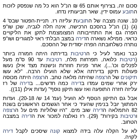
סכום זה, בצירוף אותם 65 ₪ הנ"ל הוא כל מה שנפסק לזכות
ה
תובע
עמוס ידין. שאר תביעותיו נדחו.
10. שונה מצבה של ה
תובע
ת עליזה רז. תניית-הפטור שבס' 4
(ג) (1) הנ"ל בהסכם הרכישה, אינה חלה לגביה, שכן שו"פ
הפרה גם את התחייבותה המצומצמת לתקן את הליקויים
כראוי. ממילא נשארה ה
דירה
במצב הבלתי ראוי למגורים ושו"פ
נותרה כשלחובתה הפרה יסודית של ההסכם.
כבר נאמר לעיל כי ה
רטיבות
בדירתה היתה חמורה ביותר
(
רטיבות
כלואה, תפרחות מלח,
רטיבות
עד 90 ס"מ מעל
לפנלים וכו'...). אחר פניות חוזרות ונישנות מצד אילן נעשו
פעולות תיקון בדירתה אלא שלא הועילו הרבה. "לא עשו
תיקונים
של ה
רצפה
שהיתה מלאה טחב. ה
רצפה
היתה מכוסה
ירק אחרי שמים עמדו ב
דירה
כמה חדשים... ב
דירה
של רז
עליזה חזרה התופעה ואז עשו תיקון נוסף" (עדות אילן (11)).
אבל גם התיקון הנוסף לא הועיל (עמ' 14 ש/ 20-18). ועדות
המתווך יובל בנימין שהעיד כי אחר הגשמים הראשונים בשנת
82 התמלאה ה
דירה
שוב מים. "היו שלוליות מים על ה
רצפה
ו
רטיבות
בקירות" (29). רז נאלצה למכור את ה
דירה
במצבה
הטחוב.
לא על הקלה עלה בידה למצוא
קונה
שיסכים לקבל
דירה
לקויה.