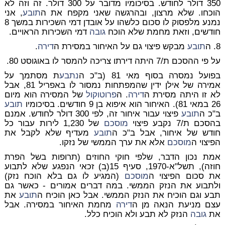
350 דולר לחודש. בסיכומיו מדובר על 300 דולר. זה וזה לא
הוכחו. שלא מרצון, ובהרגשה שאני מקפח את ה
תובע
, אני
נמנע מלפסוק לו סכום כלשהו על אובדן דמי השכירות במשך 8
חודשים, וזאת מחמת שלא הוכח
גובה
דמי השכירות הראויים.
8. ה
תובע
מבקש פיצוי גם על האיחור במסירת ה
דירה
.
על פי ההסכם ת/7 היתה דירתו צריכה להמסר לו באוגוסט 80.
בפועל נמסרה בסוף מאי 81 (ב"כ ה
נתבע
ת מסתמך על
אמירה של אילן ידין שהמפתחות נמסור לו באפריל 81, אבל
לא זו היתה מסירת ה
דירה
. ה
פרוטוקול
של המסירה הוא מיום
26 במאי 81). האיחור הוא איפוא בן 9 חודשים. בסיכומיו
תובע
ב"כ ה
תובע
פיצוי עבור איחור זה, לפי 300 דולר לחודש. אמנם
בהסכם ת/7 נקבע פיצוי
מוסכם
של 1,230 לירות עבור כל
חודש של איחור, אבל ב"כ ה
תובע
מעדיף שלא לקבל את
הפיצוי ה
מוסכם
אלא את ערך הממשי של נזקו.
אמת נכון הדבר, שלפי חוקי החוזים (תרופות בשל הפרת
חוזה), תשל"א-1970, סעיף 15(ב) זכאי הנפגע שלא לתבוע
את סכום הפיצוי ה
מוסכם
(המגיע לו גם בלא הוכח נזק)
ולתבוע את הנזק הממשי. במה דברים אמורים - כאשר גם
תבע וגם הוכיח את הנזק הממשי. אבל כאן הוכיח ה
תובע
את
עצם מניעת הנאה מן ה
דירה
מחמת האיחור במסירה. אבל
את
גובה
הנזק לא תבע ולא הוכיח כלל.