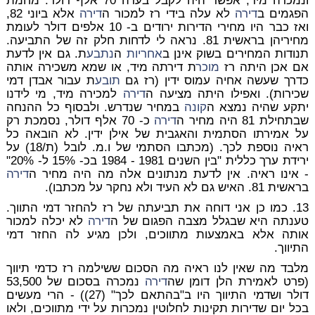
ונמכרה מיד, אפשר היה לקבל בעדה 70 אלף דולר. מחמת
הפגמים ב
דירה
לא עלה בידי רז למכור ה
דירה
אלא ביוני 82,
ואז כבר היו מחירי הדירות ירודים ב- 10 אלפים דולר לעומת
מחיריהן בראשית 81. נראה לי לדחות חלק זה של התביעה.
תנודות המחירים בשוק אינן ב
אחריות
ה
נתבע
ת. גם אין לדעת
אם אכן היתה רז
מוכר
ת דירתה מיד, או שמא משכירה אותה
כדרך שעשה אחיה עמוס ידין (רז גם
תובע
ת עבור אבדן דמי
שכירות). ואפילו היתה מציעה ה
דירה
למכירה מיד, מי לידנו
יתקע שהיה נמצא ה
קונה
במחיר שנדרש. ולבסוף כל ההנחה
שבתחילת 81 היה מחיר ה
דירה
כ- 70 אלף דולר, נסמכת רק
על אמירתו הסתמית והאגבית של אילן ידין. לא הובאה כל
ראיה נוספת לכך. (מכתבו הסתמי של ו.מ. לובל (ת/18) על
ירידת ערך כללית "בין השנים 1981 - 1984 בכ- 15% ל- 20%"
- אינו ראיה. אין לדעת מנתונים אלה מה היה מחיר ה
דירה
בראשית 81. האיש גם לא העיד ולא נחקר על מכתבו).
13. כמו כן אני דוחה את תביעתה של רז להחזר דמי התווך.
טענתה היא שבגלל מצבה הפגום של ה
דירה
לא יכלה למכור
אותה אלא באמצעות מתווכים, ולכן מגיע לה החזר דמי
התיווך.
מלבד מה שאין לנו ראיה מה הסכום ששילמה רז כדמי תיווך
(פרט לאמירת הלן דומן שה
דירה
נמכרה בסכום של 53,500
דולר ושדמי התיווך היו ב"בהתאם לכך" (27)) - הרי מעשים
בכל יום שדירות תקינות לחלוטין נמכרות על ידי מתווכים, ולאו