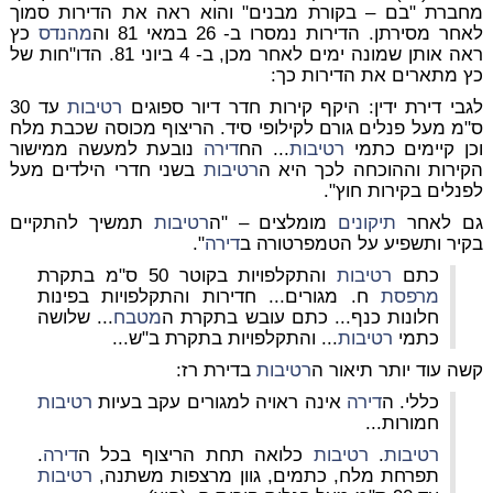
מחברת "בם – בקורת מבנים" והוא ראה את הדירות סמוך
לאחר מסירתן. הדירות נמסרו ב- 26 במאי 81 וה
מהנדס
כץ
ראה אותן שמונה ימים לאחר מכן, ב- 4 ביוני 81. הדו"חות של
כץ מתארים את הדירות כך:
לגבי דירת ידין: היקף קירות חדר דיור ספוגים
רטיבות
עד 30
ס"מ מעל פנלים גורם לקילופי סיד. הריצוף מכוסה שכבת מלח
וכן קיימים כתמי
רטיבות
... הח
דירה
נובעת למעשה ממישור
הקירות וההוכחה לכך היא ה
רטיבות
בשני חדרי הילדים מעל
לפנלים בקירות חוץ".
גם לאחר
תיקונים
מומלצים – "ה
רטיבות
תמשיך להתקיים
בקיר ותשפיע על הטמפרטורה ב
דירה
".
כתם
רטיבות
והתקלפויות בקוטר 50 ס"מ בתקרת
מרפסת
ח. מגורים... חדירות והתקלפויות בפינות
חלונות כנף... כתם עובש בתקרת ה
מטבח
... שלושה
כתמי
רטיבות
... והתקלפויות בתקרת ב"ש...
קשה עוד יותר תיאור ה
רטיבות
בדירת רז:
כללי. ה
דירה
אינה ראויה למגורים עקב בעיות
רטיבות
חמורות...
רטיבות
.
רטיבות
כלואה תחת הריצוף בכל ה
דירה
.
תפרחת מלח, כתמים, גוון מרצפות משתנה,
רטיבות