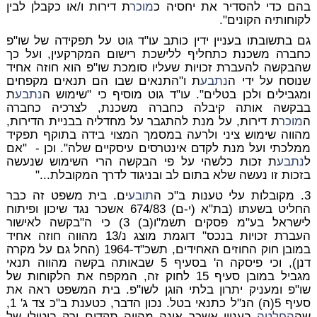
בהם כדי להסדיר את יחסיה כ
מוכר
ת דירות ו/או כקבלן לבין
לקוחותיה הקונים".
גם בתשובתו בעניין ידין כותב עו"ד גוט על תפקידה של שו"פ
כחברה משכנת כתחליף ללישכת רישום המקרקעין, ועל כך
שהבקשה להעברת זכויות שעליו סומכת שו"פ הוא חוזה אחיד
שנוסח על ידי ה
נתבע
ת ו"התנאים שבו הם תנאים מקפחים
ומגבילים ולכן בטלים". עו"ד גוט מוסיף כי "שימוש ה
נתבע
ת
בבקשה אותה קיבלה כחברה משכנת, לצרכיה כחברה
ה
מוכר
ת דירות, על מנת להתגבר על מחדליה בבניית הדירות,
מהווה שימוש ציני ולרעה במסמך המצוי בידה בתוקף תפקיד
ממלכתי ועל מנת לקדם אינטרסים עיסקיים שלה". וכן - "אם
ל
נתבע
ת זכות כלשהי על פי הבקשה הרי השימוש שנעשה
בזכות זו נעשה שלא בתום לב ובניגוד לדרך המקובלת..."
3. מקובלות עלי טענות ב"כ ה
תובע
ים. בית משפט זה כבר
החליט בשעתו (בת"א (י-ם) 674/83 אשכר נגד שיכון ופיתוח
לישראל בע"מ פסקים תשמ"ו(ב) 3) כי ה"בקשה לאישור
העברת זכויות בנכס" דוגמת מוצג נ/13 מהווה חוזה אחיד
במובן חוק החוזים האחידים, תשכ"ד-1964 (החל גם על מקרה
דנן), וכי פיסקה ה' בסעיף 5 שבאותה בקשה מהווה תנאי
מגביל במובן סעיף 15 לחוק זה, המקפח את הלקוחות של
שו"פ ומעניק יתרון בלתי הוגן לשו"פ. בית המשפט ראה את
סעיף 5(ה) הנ"ל כתנאי בטל. נכון הדבר, כטענת ב"כ צד ג' 1,
שה
החלטה
בעניין אשכר אינה מהווה תקדים ורק ביטולו של