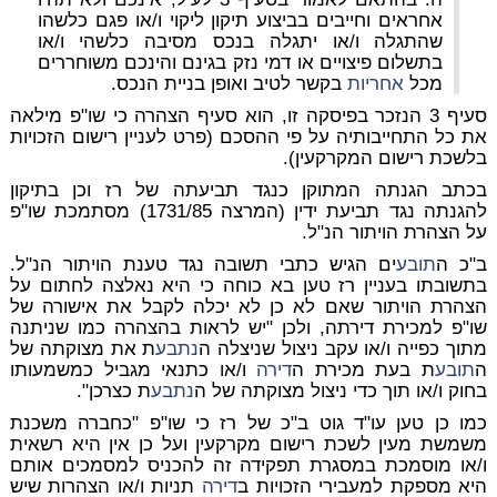
אחראים וחייבים בביצוע תיקון ליקוי ו/או פגם כלשהו
שהתגלה ו/או יתגלה בנכס מסיבה כלשהי ו/או
בתשלום פיצויים או דמי נזק בגינם והינכם משוחררים
מכל
אחריות
בקשר לטיב ואופן בניית הנכס.
סעיף 3 הנזכר בפיסקה זו, הוא סעיף הצהרה כי שו"פ מילאה
את כל התחייבותיה על פי ההסכם (פרט לעניין רישום הזכויות
בלשכת רישום המקרקעין).
בכתב הגנתה המתוקן כנגד תביעתה של רז וכן בתיקון
להגנתה נגד תביעת ידין (המרצה 1731/85) מסתמכת שו"פ
על הצהרת הויתור הנ"ל.
ב"כ ה
תובע
ים הגיש כתבי תשובה נגד טענת הויתור הנ"ל.
בתשובתו בעניין רז טען בא כוחה כי היא נאלצה לחתום על
הצהרת הויתור שאם לא כן לא יכלה לקבל את אישורה של
שו"פ למכירת דירתה, ולכן "יש לראות בהצהרה כמו שניתנה
מתוך כפייה ו/או עקב ניצול שניצלה ה
נתבע
ת את מצוקתה של
ה
תובע
ת בעת מכירת ה
דירה
ו/או כתנאי מגביל כמשמעותו
בחוק ו/או תוך כדי ניצול מצוקתה של ה
נתבע
ת כצרכן".
כמו כן טען עו"ד גוט ב"כ של רז כי שו"פ "כחברה משכנת
משמשת מעין לשכת רישום מקרקעין ועל כן אין היא רשאית
ו/או מוסמכת במסגרת תפקידה זה להכניס למסמכים אותם
היא מספקת למעבירי הזכויות ב
דירה
תניות ו/או הצהרות שיש