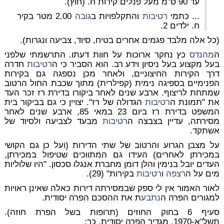
עד 90 ס"מ מעל פנלים קירות ח. (חוץ).
... כתמי
רטיבות
והתקלפויות ב
גובה
2.00 מטר בקיר
ח. ילדים 2.
(כל אלה מלבד פגמים אחרים בטיח, סיוד, צביעה ונגרות).
ה
מהנדס
כץ נחקר ארוכות על חוות דעתו. התרשמתי שלפני
בעל מקצוע בעל ניסיון וידע רב. הוא הסביר כי ה
רטיבות
חדרה
דרך הקירות החיצוניים, ולאחר מכן נספגה גם בקירות
הפנימיים בספיגה נימית (קפילרית) מתוך שכבת החול הרטוב
שמתחת לריצוף. ארבע שנים לאחר ביקורו בדירת רז זכר העד
את "תמונת ה
רטיבות
הגדולה של רז". יצויין כי גם בביקור בית
המשפט בדירת רז ביום 23 במאי 85, ארבע שנים לאחר
מסירתה, עדיין בצבצה ה
רטיבות
מבעד לצביעה ולסיוד של
אשתקד.
על מצבן הגרוע והרטוב של שתי הדירות (ועל כן גם הקושי
במכירתן לאחרים) העידו גם המתווכים שטיפול במכירתן,
העדים יובל בנימין והלן דומן מחברת אנגלו סכסון. "היו שלוליות
מים על ה
רצפה
ו
רטיבות
בקירות" (29).
לאור האמור אין לי ספק שבמסירתה דירות כאלה שאינן ראויות
למגורים הפרה ה
נתבע
ת את ההסכם הפרה יסודית.
סעיף 6 בחוק החוזים (תרופות בשל הפרת חוזה).
תשל"א-1970, מגדיר הפרה יסודית, כך: