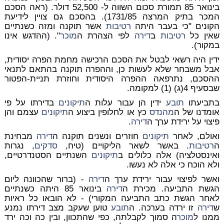
בינואר 85 תמורת סכום השווה ל- 52,500 דולר. (ראה הסכם
המכר בתיק המרצה 1731/85). בהסכם גם צויין לידיעת
הקונים "כי בעבר היתה
רטיבות
אשר תוקנה ומזה כשנתיים
שאין כל
רטיבות
ב
דירה
לפי הצהרת ה
מוכר
". (ההדגש אינו
במקור).
ידין היה רשאי לבטל את הסכם הרכישה מחמת הפרה יסודית,
אבל משבחר שלא לעשות כן, וההפרה תוקנה בהתאם לתנאי
ההסכם, נתרפאה ההפרה היסודית וחוזרת תניית-הפטור
שבסעיף 4(ג) (1) למקומה.
בתביעתו
תובע
ידין הן עבור עלות ה
תיקונים
בדירתו על פי
אומדנו של ה
מהנדס
כץ או לחלופין ביצוע ה
תיקונים
עצמם והן
פיצוי על ירידת ערך ה
דירה
.
ואולם, לאחר
תיקונים
חוזרים ונשנים תוקנה ה
דירה
מבחינת
ה
רטיבות
. באשר לשאר הליקויים (טיח,
סדקים
, נגרות
ואינסטלציה) אלה כלולים ב
תיקונים
השנתיים הסטנדרטיים,
ולא הוכח כי אלה לא נעשו.
ואשר לפיצוי עבור ירידת ערך ה
דירה
- (ברור שהכוונה ליום
הגשת התביעה. מכירת ה
דירה
בינואר 85 היתה כשנתיים
לאחר הגשת כתב התביעה המקורי) - לא הובאו כל ראיות
ש
דירה
זו ירדה בערכה. ה
תובע
טוען שעקב מצב דירתו נמנע
ממנו ל
מוכר
ה סמוך לקבלתה, כפי שהתכוון, ובין כה וכה ירד