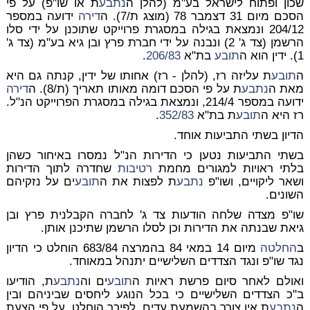
שכון ופתוח לישראל בע"מ (להלן ה
נתבע
ת או שו"פ) על פי
הסכם מיום 31 דצמבר 78 (מוצג ת/7). ה
דירה
ידועה במספר
204/12 ונמצאת בגילה במסגרת פרוייקט שתוכנן על ידי סלו
הרשמן (צד ג' 2) ונבנה על ידי חברת פרץ ובן גיא בע"מ (צד ג'
1). ידין הוא ה
תובע
בת"א
206/83
.
ה
תובע
ת עליזה רז, (להלן - רז) אחותו של ידין, קנתה גם היא
מאת ה
נתבע
ת על פי הסכם דומה מאותו תאריך (ת/8). ה
דירה
ידועה במספר 214/4, ונמצאת בגילה במסגרת הפרוייקט הנ"ל.
רז היא ה
תובע
ת בת"א
352/83
.
הדיון בשתי התביעות אוחד.
בשתי התביעות נטען כי הדירות הנ"ל נמסרו באיחור כשהן
בלתי ראויות למגורים מחמת
רטיבות
שחדרה לתוך הדירות
ושאר ליקויים, ושו"פ
נתבע
ת לפצות את ה
תובע
ים על נזקיהם
השונים.
שו"פ מצדה שלחה הודעות צד ג' לחברה הקבלנית פרץ ובן
גיאת שבנתה את הדירות וכן לסלו הרשמן שתיכנן אותן.
ב
החלטה
מיום 14 במאי 84 בהמרצה 683/84 הוחלט כי הדיון
נגד שו"פ ונגד הצדדים השלישיים יתנהל במאוחד.
ואולם לאחר סיום פרשת ראיות ה
תובע
ים וה
נתבע
ת, הודיעו
ב"כ הצדדים השלישיים כי בכל הנוגע ליחסים שביניהם ובין
ה
נתבע
ת אין צורך בהשמעת עדים. לפיכך הוחלט, על פי הצעת