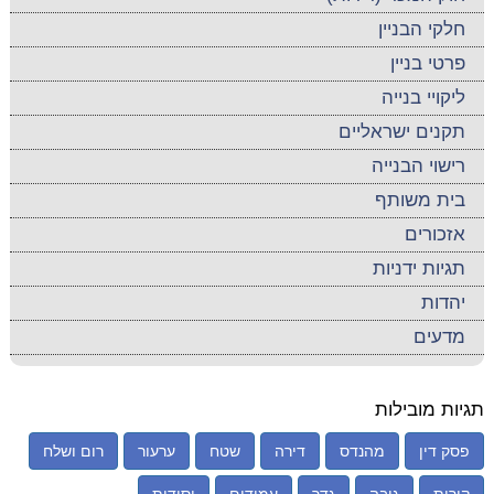
חלקי הבניין
פרטי בניין
ליקויי בנייה
תקנים ישראליים
רישוי הבנייה
בית משותף
אזכורים
תגיות ידניות
יהדות
מדעים
תגיות מובילות
פסק דין
מהנדס
דירה
שטח
ערעור
רום ושלח
קורות
גובה
גדר
עמודים
יסודות