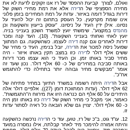
ואולם, לצורך קביעת ההפסד של רז אנו זקוקים לדעת לא את
מחירה הספציפי של ה
דירה
אלא את רמת מחירי השוק של
דירות בגודל דומה באיזור. עדות על רמת המחירים בזמן פלוני
אינו שומת מקרקעין. כל העוסק בתחום זה יכול להעיד על
נסיונו. אילן ידין העיד על ניסיונו. "עוסק בייעוץ והשקעות וכן
מהנדס
במקצוע". שימשתי יועץ למשרד השכון בענייני בניה.
יועץ לאחי ואחותי בענייני השקעות". (10). העד קנה ומכר
דירות לאחרים וגם קנה
דירה
לעצמו. כשהשקעה. גם המתווך
שפועל ניסה למכור את ה
דירה
, יובל בנימין, העיד כי מחיר של
ששים אלף דולר ל
דירה
כזו במצב תקין באותו איזור - היה
מחיר סביר באותו זמן. וכן העיד כי הוא עצמו מכר דירות
באותה סביבה במחירים של כ- 60 אלף דולר. נכון שעד זה
אומר "מבקשים מחיר גבוהה יותר בתחילה כדי להתגמש
אח"כ".
אבל ה
דירה
היתה רשומה במשרד התיווך במחיר פתיחה של
62 אלף דולר. (עדות המתווכת דומן (27)). אלפיים דולר אלה
היתירים על 60 אלף הם כנראה היוו את מירווח ה"התגמשות".
כאמור, אני מקבל כי מחיר השוק של
דירה
כזו באותו זמן היה
כ- 60 אלף דולר. יצויין גם שלא הובאה כל ראיה לסתור עדות
זו.
12. עו"ד גוט, ב"כ של רז, טוען, עוד כי ה
דירה
נרכשה כהשקעה
והיתה אמורה להימכר מיד לאחר קבלתה, אילו נמסרה במועד