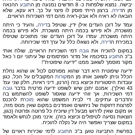
יבישה. נמצא שלפחות כ- 8 חודשים נמנעה מן ה
תובע
ההנאה
מן ה
דירה
. ברצון הייתי פוסק לו פיצוי על כך. דא עקא, שלא
הובאה לא ראיה ולא אבק-ראיה מהם דמי השכירות הראויים.
עמד על דוכן העדים אילן ידין, שטיפל ב
דירה
, והעיד כי היתה
מושכרת, ולא פירש בכמה היתה מושכרת, ולא פירש בכמה
היתה מושכרת, עמדו על דוכן העדים שני מתווכים שטיפלו
במכירת ה
דירה
, ולא נשאלו כלל על ערך דמי שכירותה.
במקום להוכיח את
גובה
דמי השכירות הראויים, שולח אותי
ב"כ ה
תובע
בסיכומיו אל מדור הפרסומים של עיתוני יום ו' כאל
מקור מוסמך לשאוב ממנו "ידיעה שיפוטית"!
ידיעה שיפוטית היא דבר שהוא מפורסם לכול או שהוא נחלת
הכלל וניתן לשאוב אותו מן המ
קורות
המקובלים על הכל, כגון
עובדות היסטוריות וכיוצא בזה (הרנון, דיני ראיות, חלק שני עמ'
43 ואילך). אמנם יתכן שיש לשופט ידיעה פרטית בדבר
גובה
דמי השכירות, אך זוהי ידיעה שאסור לשופט להשתמש בה
והדברים עתיקים. די לבית המשפט שהוא
מוכר
ח להכנס
לפרצות דחוקות של ניחושים ואומדנים במקום שאין מנוס מזה,
או מקום שאין לדרוש מבעל דין שיוכיח כל פרוטה ופרוטה (כגון,
הוצאות נסיעה לטיפולים וכיוצא בזה). אינני מוכן לנחש ולאמוד
במקום שצריך ואפשר היה על נקלה להוכיח.
בפרשת התביעה טוען ב"כ ה
תובע
לדמי שכירות ראויים של