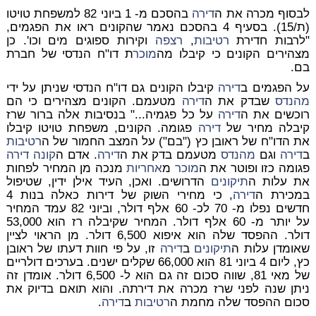
לבסוף מכרה את ה
דירה
בהסכם מ- 1 ביוני 82 למשפחת טויטו
(ת/15). בסעיף 4 בהסכם נאמר שהקונים ראו את הפגמים,
"לרבות חדירת
רטיבות
,
רצפה
וקירות ספוגים מים וכו'. כן
מצהירים הקונים כי קיבלו מה
מוכר
ת דו"ח הנדסי של חברת
בם.
על הפגמים ב
דירה
קיבלו הקונים גם דו"ח הנדסי שניתן על ידי
מהנדס
שבדק את ה
דירה
מטעמם. הקונים מצהירים כי הם
רוכשים את ה
דירה
על כל פגמיה..." בנסיבות אלה ברור שרז
קיבלה מחיר של
דירה
פגומה. הקונים, משפחת טויטו קיבלו
את הדו"ח של ראובן כץ ("בם") על המצב החמור של ה
רטיבות
ב
דירה
וגם
מהנדס
מטעמם בדק את ה
דירה
. אדם ה
קונה
דירה
פגומה כזו ופוטר את ה
מוכר
מ
אחריות
מנכה מן המחיר לפחות
את עלות ה
תיקונים
הדרושים. ואכן, העיד אילן ידין, שטיפול
במכירת ה
דירה
, כי מחירי השוק של דירות כאלה בנות 4
חדשים נפלו מ- 70 לכ- 60 אלף דולר, וביוני 82 עמד המחיר
על יותר מ- 60 אלף דולר. המחיר שקיבלה רז הוא 53,000
דולר. ההפסד שלה הוא איפוא 6,500 דולר. מן הראוי לציין
שאומדן עלות ה
תיקונים
ב
דירה
זו, על פי חוות דעתו של ראובן
כץ, ליום 4 ביוני 81 הוא 66,000 שקלים ישנים. בערכים דולריים
של מאי 81, שווה סכום זה גם הוא ל- 6,500 דולר. אומדן זה
ניתן שנה לפני שרז מכרה את דירתה. והוא תואם בדיוק את
סכום ההפסד שלה מחמת ה
רטיבות
ב
דירה
.