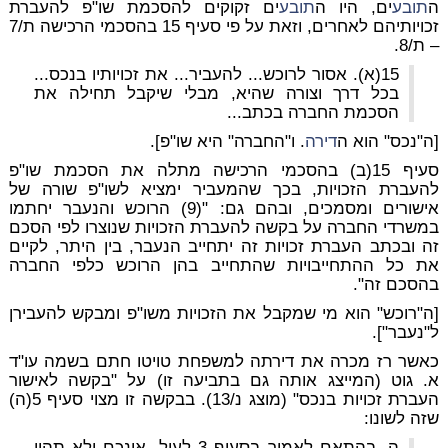
ה
תובע
ים, היו ה
תובע
ים זקוקים להסכמת שו"פ להעברת
זכויותיהם לאחרים, וזאת על פי סעיף 15 בהסכמי הרכישה ת/7
– ת/8.
15(א). אסור לרוכש... להעביר... את זכויותיו בנכס...
בכל דרך וצורה שהיא, מבלי שיקבל תחילה את
הסכמת החברה בכתב...
[ה"נכס" הוא ה
דירה
. ו"החברה" היא שו"פ].
סעיף 15(ב) בהסכמי הרכישה מתלה את הסכמת שו"פ
להעברת הזכויות, בכך שהמעביר ימציא לשו"פ שורה של
אישורים ומסמכים, ובהם גם: "(9) הרוכש והנעבר יחתמו
במשרדי החברה על בקשה להעברת הזכויות שנוצרו לפי הסכם
זה ובכתב העברת זכויות זה יתחייב הנעבר, בין היתר, לקיים
את כל ההתחייבויות שהתחייב בהן הרוכש כלפי החברה
בהסכם זה".
[ה"רוכש" הוא מי שמקבל את הזכויות משו"פ ומבקש להעבירן
ל"נעבר"].
כאשר רז מכרה את דירתה למשפחת טויטו חתם בשמה עו"ד
א. גוט (המייצג אותה גם בתביעה זו) על "בקשה לאישור
העברת זכויות בנכס" (מוצג נ/13). בבקשה זו מצוי סעיף 5(ה)
שזה לשונו:
ה. בהתאם לאמור בסעיף 3 לעיל, אינכם ולא תהיו