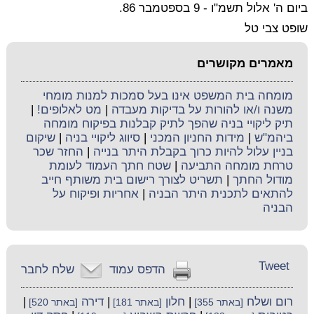
ביום ה' אלול תשמ"ו - 9 בספטמבר 86.
שופט צבי טל
מאמרים מקושרים
מומחה בית המשפט אינו בעל סמכות למנות מומחי
משנה ו/או להורות על בדיקות מעבדה
|
מט לאלופים!
|
תיק ליקויי בניה שהפך לתיק קבלנות בפיקוח מומחה
ביהמ"ש
|
מידות החניון המכני
|
סיווג ליקויי בניה
|
שיקום
בניין עלול להיות כרוך בקבלת היתר בנייה
|
החזר שכר
טרחת מומחה התביעה
|
שטח חתך העמוד לעומת
מודול החתך
|
תשריט לצורך רישום בית משותף חייב
להתאים לתכנית היתר הבניה
|
אחריות ופיקוח על
הבניה
Tweet
הדפס עמוד
שלח לחבר
רום ושלח
|
חלון
|
דירה
|
[באתר 355]
[באתר 181]
[באתר 520]