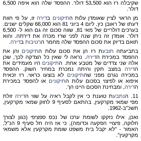
שקיבלה רז הוא 53,500 דולר. ההפסד שלה הוא איפה 6,500
דולר.
מן הראוי לציין שאומדן עלות ה
תיקונים
ב
דירה
זו, על פי חוות
דעתו של ראובן כץ, ליום 4 ביוני 81 הוא 66,000 שקלים ישנים.
בערכים דולריים של מאי 81, שווה סכום זה גם הוא ל- 6,500
דולר. אומדן זה ניתן שנה לפני שרז מכרה את דירתה. והוא
תואם בדיוק את סכום ההפסד שלה מחמר ה
רטיבות
ב
דירה
.
בתביעתה
תובע
ת רז הן את סכום עלות ה
תיקונים
והן את
ההפסד במכירת ה
דירה
. נראה לי שאין כל הצדקה לכך, שכן
אלה שני צדדים של מטבע אחת. ה
תיקונים
היו מעמידים את
ה
דירה
במצב תקין והיתה נמכרת במחיר השוק. ההפסד
במכירה נגרם מפני שה
תיקונים
לא בוצעו כראוי. רז זכאית
איפוא או לפיצוי בסכום עלות ה
תיקונים
או להפסד במכירת
ה
דירה
, ומבחינת הסכום היינו הך.
11. ה
נתבע
ת טוענת כי אין לקבל ראיה על שווי ה
דירה
זולת
מפי שמאי מקרקעין, בהתאם לסעיף 9 לחוק שמאי מקרקעין,
תשכ"ב-1962.
ואכן, אילו נזקקו לשומת ערכו של נכס ספציפי (כגון לצורך
חלוקה, פיצויי הפקעה וכדומה), כי אז היה חל סעיף 9 הנ"ל,
האמור - "לא יקבל בית משפט שומת מקרקעין אלא משמאי
מקרקעין".