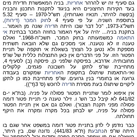
גם סעיף זה יש להרהר
אחריות
. בניה המאפשרת חדירת מים
בעד הקירות החיצוניים היא בניגוד לתקנות התכנון והבניה
(בקשה להיתר, תנאיו ואגרותיו), תש"ל-1970 – סעיף 5.32
בתוספת השניה. על פי סעיף 4 ל
חוק המכר (דירות)
,
תשל"ג-1973, "כל דבר שבו היתה ה
דירה
שונה מן האמור...
בתקנת בניה... יהיה על אף האמור בחוזה המכר בבחינת
אי
התאמה
כמשמעותה בחוק המכר, תשכ"ח-1968." ואולם
טענה זו לא נטענה. אני מסכים גם שלא הובאה תשתית
מספקת ולא נטען כל הצורך בשאלת אי תוקפה של תניית
הפטור הזו. על פני הדברים אין כאן התנצלות כללית של שו"פ
מחובותיה. אדרבא, בפיסקה שלפני כן, פיסקה (ב) לסעיף 4,
מתחייבת שו"פ לתקן על חשבונה פגמים, קלקולים
ואי-התאמות שיתגלו בתקופת ה
אחריות
שמקורם בעבודה
גרועה או בחומרי בנין גרועים. שו"פ מתחייבת כמו כן לתקן
ליקויים שיתגלו בעת מסירת ה
דירה
לרוכש (ס' 3(ד')).
אין איפוא לומר שתניית הפטור פסולה על פניה. (בת"א י-ם
641/82 לא קיבל כב' הש' ו. זילר טענה כי תניית פטור דומה
פסולה מפני תקנת הצבור). ואולם גם אם אין תניית הפטור
פסולה על פניה, יש לבחון בכל מקרה ומקרה את היקף
תחולתה.
כבר נזדמן לי לדון בתניית פטור דומה במשפט אחר שגם בו
היתה שו"פ ה
נתבע
ת (ת"א 441/83). נדונה שם, בין היתר,
השאלה אם מי שמפר הסכם הפרה יסודית יכול להסתמך על