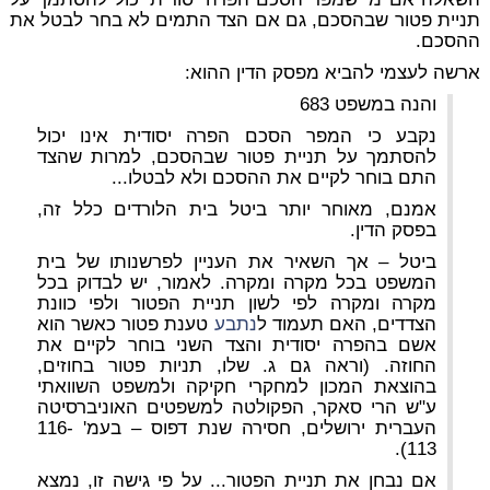
תניית פטור שבהסכם, גם אם הצד התמים לא בחר לבטל את
ההסכם.
ארשה לעצמי להביא מפסק הדין ההוא:
והנה במשפט 683
נקבע כי המפר הסכם הפרה יסודית אינו יכול
להסתמך על תניית פטור שבהסכם, למרות שהצד
התם בוחר לקיים את ההסכם ולא לבטלו...
אמנם, מאוחר יותר ביטל בית הלורדים כלל זה,
בפסק הדין.
ביטל – אך השאיר את העניין לפרשנותו של בית
המשפט בכל מקרה ומקרה. לאמור, יש לבדוק בכל
מקרה ומקרה לפי לשון תניית הפטור ולפי כוונת
הצדדים, האם תעמוד ל
נתבע
טענת פטור כאשר הוא
אשם בהפרה יסודית והצד השני בוחר לקיים את
החוזה. (וראה גם ג. שלו, תניות פטור בחוזים,
בהוצאת המכון למחקרי חקיקה ולמשפט השוואתי
ע"ש הרי סאקר, הפקולטה למשפטים האוניברסיטה
העברית ירושלים, חסירה שנת דפוס – בעמ' 116-
113).
אם נבחן את תניית הפטור... על פי גישה זו, נמצא