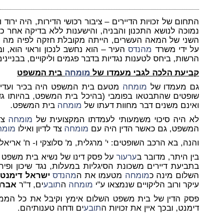
התחום של זכויות הדיירים – ציבור רכושי הדירות, היה ירוד
נמוכה לנושא התכנון והבניה, והישענות ללא בדיקה אחר כל
השני של המאה העשרים, הייתה מקובלת חזקה לפיה מה שאו
על ידי משרד
מהנדס
העיר – הוא נחשב לנכון וראוי הוא, ו
הרשות, ביחס לטענות נגדיות בדבר פגמים וליקויים, בבנייני
קביעת הלכה לגבי מעמדו של
מומחה
בית המשפט
גם מעמדו של
מומחה
מטעם בית המשפט היה בכיר ועדי
שופטים שהתבטאו בפומבי (בהיכל בית המשפט, בהיותו גדו
ואינם משנים דבר מחוות דעתו של
מומחה
בית המשפט.
לא היה סיכוי משמעותי לעמדתו המקצועית של
מומחה
צד
המשפט, גם כאשר הדין היה עם
מומחה
צד לדיון ואילו
מומח
והנה, בא הרכב השופטים: י' מרגלית, מ' סלוצקי ו- ח' אריאל,
בין היתר, מדובר ב
ערעור
על פסק דינו של נשיא בית משפט
בתביעת דיירים משכונת הסיגליות במעלות, נגד שיכון ופ
השלום מינה כ
מומחה
מטעמו את ה
מהנדס
ישראל דימנט
,
עיקר ורוב הליקויים שנמצאו ע"י
מומחה
ה
תובע
ים, ד"ר
אברה
פסק הדין של בית משפט השלום אימץ וקיבל את כל המ
דימנט, ובכך איין את זכויות ה
תובע
ים ודחה טענותיהם.