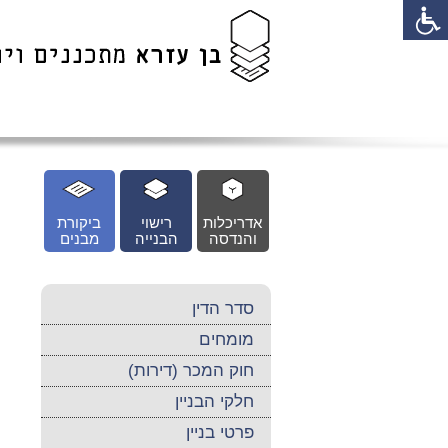
לג
כן
זי
אדריכלות
רישוי
ביקורת
והנדסה
הבנייה
מבנים
סדר הדין
מומחים
חוק המכר (דירות)
חלקי הבניין
פרטי בניין