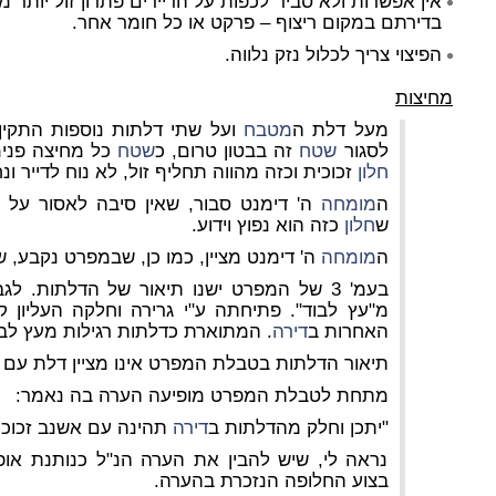
אין אפשרות ולא סביר לכפות על הדיירים פתרון זול יותר 
בדירתם במקום ריצוף – פרקט או כל חומר אחר.
הפיצוי צריך לכלול נזק נלווה.
מחיצות
מעל דלת ה
מטבח
ועל שתי דלתות נוספות התקין
לסגור
שטח
זה בבטון טרום, כ
שטח
כל מחיצה פני
חלון
זכוכית וכזה מהווה תחליף זול, לא נוח לדייר ו
ה
מומחה
ה' דימנט סבור, שאין סיבה לאסור על 
ש
חלון
כזה הוא נפוץ וידוע.
ה
מומחה
ה' דימנט מציין, כמו כן, שבמפרט נקבע, שי
בעמ' 3 של המפרט ישנו תיאור של הדלתות. לגבי דלת ה
מ"עץ לבוד". פתיחתה ע"י גרירה וחלקה העליון 
האחרות ב
דירה
. המתוארת כדלתות רגילות מעץ לבו
תיאור הדלתות בטבלת המפרט אינו מציין דלת עם
מתחת לטבלת המפרט מופיעה הערה בה נאמר:
"יתכן וחלק מהדלתות ב
דירה
תהינה עם אשנב זכוכית
נראה לי, שיש להבין את הערה הנ"ל כנותנת אופ
בצוע החלופה הנזכרת בהערה.