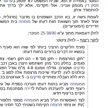
המסר באמירה זו הוא, שבית המשפט לא יפסוק ב
ערעור
לג
פסק דין
מנומק וענייני, אולי תקדימי, אלא ילך בדרך א
להתמודד איתן.
לעומת גישה זו, בא הרכב השופטים בו מדובר (מרגלית, סלו
אחד לאחד תוך השוואת חוות דעתו של
מומחה
בית המשפט
הדיירים (המערערים).
להלן דוגמאות מתוך ע"א
25-38/90
הנזכר;
ליקויי ריצוף
– להלן ציטוט:
סעיף הליקויים הרציני ביותר לפי שוויו הוא סעיף ה
בנושא זה דברים ברורים בחוות דעתו:
"תקן המרצפות – תקן מס' 6 – הנו תקן רשמי. צודק ה
פגמים. בחלק ניכר מהן השתמש היצרן באבן רכב בג
סדקים
ושקעים. גודלה אמנם -8
ובולטים לעין. לדעתי שייכות מרצפות אלה לסוג ב'
היא ללא הגבלה ומותרים
סדקים
ב- 5 אגרגטים בכל מרצפת".
ה
מומחה
מביא בחוות דעתו הערכה כספית של עלוי
ריצוף חדש. להערכתו העלות ל
דירה
הקיים בריצוף חדש.
לצד האפשרות הנ"ל מביא ה
מומחה
מספר חלופות 
או ציפוי ה
רצפה
הקיימת בשטיחי לבד חסיני שח
PVC