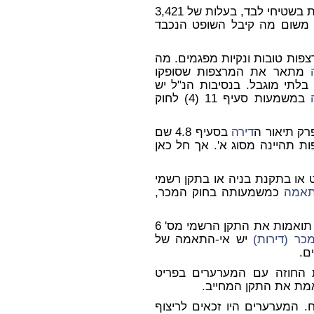
על צפוי הרצפות בשטיחי לבד, בעלות של 3,421
. משום מה קיבל השופט הנכבד
צפות טובות ונקיות מפגמים. מה
מתאר את המרצפות שסופקו
לתי מוגבל. בנסיבות הנ"ל יש
במשמעות סעיף 11 (4) לחוק
רק תיאור ה
דירה
בסעיף 4.8 שם
ת תהיינה מסוג א'. אך חל כאן
או בתקנת בניה או בתקן רשמי
תאמה
כמשמעותה בחוק המכר,
אני למד, שהמרצפות שסופקו אינן תואמות את התקן הרשמי מס' 6
כר (דירות)
יש אי-התאמה של
ם.
ת החוזה עם המערערים בפריט
אמת את התקן המחייב.
ח. המערערים היו זכאים לריצוף