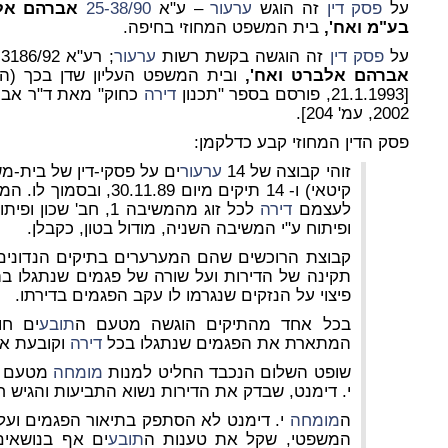
על
פסק דין
זה הוגש
ערעור
– ע"א
25-38/90
אברהם אלב
בע"מ
ואח',
בית המשפט המחוזי בחיפה.
על
פסק דין
זה הוגשה בקשת רשות
ערעור
; רע"א 3186/92
אברהם אלברט ואח',
ובית המשפט העליון שדן בכך (ה
[21.1.1993, פורסם בספר "תכנון
דירה
כחוק" מאת ד"ר אבר
2002, עמ' 204].
פסק הדין המחוזי קבע כדלקמן:
זוהי קבוצה של 14
ערעור
ים על פסקי-דין של בית-מ
לעצמם
דירה
לכל זוג מהמשיבה 1, חב
ופיתוח ע"י המשיבה השניה, מודול בטון, כקבלן.
קבוצת הרוכשים שהם המערערים בתיקים הנדונים,
תקינה של הדירות ועל שורה של פגמים שנתגלו בהן.
פיצוי על הנזקים שנגרמו לו עקב הפגמים בדירתו.
בכל אחד מהתיקים הוגשה מטעם ה
תובע
ים חו
המתארת את הפגמים שנתגלו בכל
דירה
וקובעת את
שופט השלום הנכבד החליט למנות
מומחה
מטעם
י. דימנט, שבדק את הדירות נשוא התביעות והגיש ח
ה
מומחה
י. דימנט לא הסתפק בתיאור הפגמים ועל
המשפטי, שקל את טענות ה
תובע
ים אף בנושאים