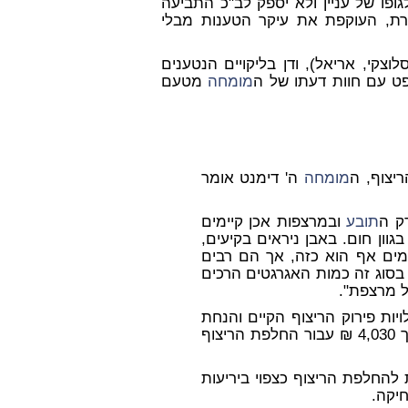
ופו של עניין ולא יספק לב"כ התביעה
חרת, העוקפת את עיקר הטענות מבלי
צקי, אריאל), ודן בליקויים הנטענים
 עם חוות דעתו של ה
מומחה
מטעם
ריצוף, ה
מומחה
ה' דימנט אומר
תובע
ובמרצפות אכן קיימים
וון חום. באבן ניראים בקיעים,
4 מ"מ וגודל הפגמים אף הוא כזה, אך הם רבים
. בסוג זה כמות האגרגטים הרכים
ות פירוק הריצוף הקיים והנחת
מסתכמת בסך 4,030 ₪ עבור החלפת הריצוף
להחלפת הריצוף כצפוי ביריעות
יקה.