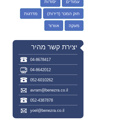
עמודים
יסודות
חוק המכר (דירות)
מדרגות
מעקה
אוורור
יצירת קשר מהיר
04-8678417
04-8642012
052-6010262
avram@benezra.co.il
052-4387878
yoel@benezra.co.il