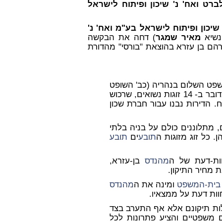
רט ואח' נ' שיכון ופיתוח לישראל
שיכון ופיתוח לישראל בע"מ ואח' נ'
נשיא
מאיר שמגר
) דחה את הבקשה
הם בן עזרא בהוצאת "בורסי" מהדורת
שפט השלום בנהריה (כב' השופט
קיטאי) ו- 14 תיקים מיום 30.11.89, ובסמוך לו. המדובר ב- 14 זוגות נשואים, שרכוש
' שכון ופיתוח. הדירות נבנו עבור חברת שכון
 מתלוננים כולם על בניה בלתי
 כל זוג מזוגות ה
תובע
ים
תובע
ות-דעת של ה
מהנדס
בן-עזרא,
 מחיר התיקון.
בית-המשפט
ומינה את ה
מהנדס
וות דעת על ממצאיו.
ות תיקונם אלא אף התערב בצד
 משפטיים והציע פתרונות לכל