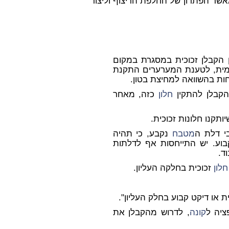
מאשר הפתרון של החלפת הריצוף וליצור
 הקבלן זכוכית במסגרת במקום
מית, לטענת המערערים התקנת
נחות בהשוואה למחיצת בטון.
הקבלן להתקין
חלון
כזה, מאחר
ותקנו חלונות זכוכית.
מטבח
נקבע, כי תהיה
קבוע. יש התייחסות אף לדלתות
ד.
חלון
זכוכית בחלקה העליון.
 או דיקט קבוע בחלק העליון".
ציה ל
קונה
, לדרוש מהקבלן את