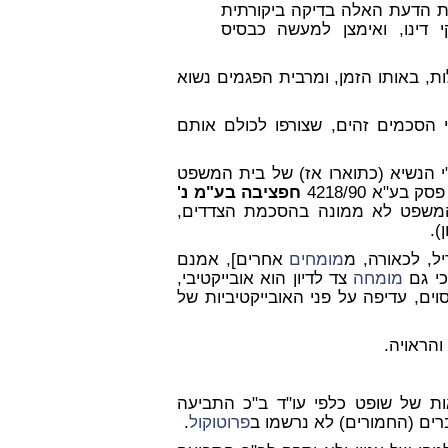
 הדעת האלה בדיקה ביקורתית
 דינו, ואימצן למעשה כבסיס
ות, באותו הזמן, ומרבית הפגמים נשוא
י הסכמים זהים, שצורפו לכולם אותם
 הנשיא (כתוארו אז) של בית המשפט
ק בע"א 4218/90
חפציבה בע"מ נ'
שפט לא ממונה בהסכמת הצדדים,
).
ל, לכאורה, מ
מומחים
אחרים], אמנם
כי גם
מומחה
צד לדיון הוא אובייקטיבי,
וים, עדיפה על פני האובייקטיביות של
והראויה.
ת של שופט כלפי עו"ד ב"כ התביעה
ים (החמורים) לא נרשמו ב
פרוטוקול
.