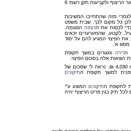
החדר לפי מה שנקבע בעניין זה במיפרט בעניין תיאור הריצוף ולקביעות תקן רשמי 6
לגמרי מזה שהתחייבו המשיבות
לכן כל מקום לכך, שבית משפט
כדי לכסות את ה
רצפה
הפגומה.
ל, לקבוע, שהמערערים זכאים
את הפיצוי המגיע להם על יסוד
סוג א'.
 ה
דירה
ומגורים במשך תקופת
 הוצאות אלה בסכום הפיצוי.
היא 4,030 ₪. נראה לי שסכום של
נית למשך תקופת ה
תיקונים
 לתקופת ה
תיקונים
המוצע ע"י
לכל תיק בגין פריט הריצוף יהיה