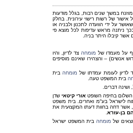
 ומוזנח במשך שנים רבות, בגלל מודעות
 אישור של רשות רישוי עירונית. בחלק
שר על ידי הוועדה לתכנון ולבניה או
בכך ניתנה מראש עדיפות לכל מוצא פי
ם אשר קיבלו היתר בניה.
ף על מעמדו של
מומחה
צד לדיון, והיו
ש אנשים) – והצהירו שאינם מוסיפים
 לדיון לעומת עמדתו של
מומחה
בית
ה
בית המשפט טעה.
 ושינה דברים.
 השלום בחיפה השופט
אורי קיטאי
שדן
יתוח לישראל בע"מ ואחרים. בית משפט
 אשר דחה בחוות דעתו המקצועית את
ם בן-עזרא
.
מצאים של
מומחה
בית המשפט ישראל