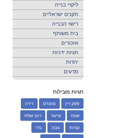
ליקויי בנייה
תקנים ישראליים
רישוי הבנייה
בית משותף
אזכורים
תגיות ידניות
יהדות
מדעים
תגיות מובילות
פסק דין
מהנדס
דירה
שטח
ערעור
רום ושלח
קורות
גובה
גדר