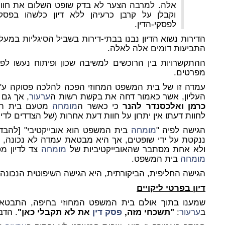
אלה. למרבה הצער לא בדק שופט השלום את חוות
וקבלן על קרבן כרעיהן ללא דיון כלשהו בפסקי
לפסקי-הדין.
הדירות נשוא הדיון נבנו בבתי-דירות בשביל הסיגליות במעל
התביעות דומים אלה לאלה.
ההתקשרויות בין הרוכשים למשיבה שכון ופיתוח נעשו לפ
מפרטים.
עמדה זו של בית המשפט המחוזי הפכה להלכה פסוקה ע"י
העליון, אשר כאמור דחה את בקשת רשות ה
ערעור
, אך גם פס
כרמן ואלכסנדר להנר
כי כאשר ה
מומחה
מטעם בית המ
לחוות דעתו אין יתרון על חוות דעת אחרות (של הצדדים לדיון
הגישה לפיה "
מומחה
בית המשפט הוא אובייקטיבי" [להבדי
ננקטת על ידי שופטים, אך היא מבטאת עמדה לא נכונה, 
ולא אחת מסתבר שהאובייקטיביות של
מומחה
צד לדיון מס
מומחה
בית המשפט.
הגישה החליפית, הביקורתית, היא הגישה השיפוטית הנכונה 
דיון בפרטי ליקויים
שמענו בתוך אולם בית המשפט המחוזי בחיפה, התבטאו
ב
ערעור
:
"
תשכחי מזה,
פסק דין
את לא תקבלי כאן"
.
הדבר