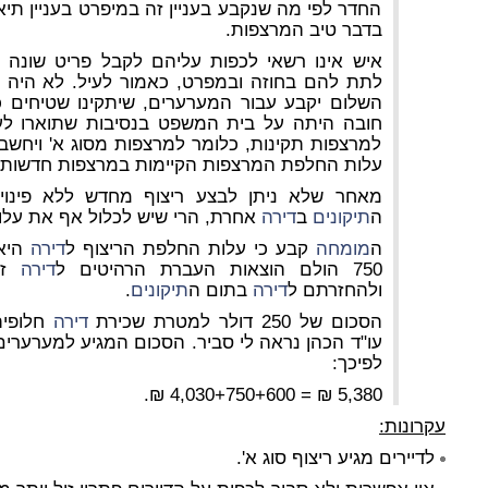
בדבר טיב המרצפות.
איש אינו רשאי לכפות עליהם לקבל פריט שונה 
לתת להם בחוזה ובמפרט, כאמור לעיל. לא היה 
השלום יקבע עבור המערערים, שיתקינו שטיחים 
חובה היתה על בית המשפט בנסיבות שתוארו לעי
למרצפות תקינות, כלומר למרצפות מסוג א' ויחשב 
עלות החלפת המרצפות הקיימות במרצפות חדשות מ
מאחר שלא ניתן לבצע ריצוף מחדש ללא פינוי
ה
תיקונים
ב
דירה
אחרת, הרי שיש לכלול אף את עלות
ה
מומחה
קבע כי עלות החלפת הריצוף ל
דירה
750 הולם הוצאות העברת הרהיטים ל
דירה
זמ
ולהחזרתם ל
דירה
בתום ה
תיקונים
.
הסכום של 250 דולר למטרת שכירת
דירה
חלופית
עו"ד הכהן נראה לי סביר. הסכום המגיע למערערים 
לפיכך:
5,380 ₪ = 4,030+750+600 ₪.
עקרונות:
לדיירים מגיע ריצוף סוג א'.