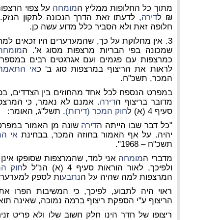
מתוך כל החלופות ממליץ ה
מומחה
₪ ל
דירה
, לדעתו זאת הדרך הנכונה לתקון הנזק
חלופה זאת ולא הסביר כלל מדוע עשה כן.
3. אין מחלוקת על כך, שהמערערים היו זכאים למר
שמכונה בפי הבריות מרצפות מסוג א'. ה
מומחה
כמרצפות עם פגמים ועם אגרגטים רבים במספר ב
לראות את הריצוף במרצפות סוג ב' כ
אי התאמה
המכר, תשכ"ח.
במפרט הנספח לכל אחד מהחוזים בין הצדדים, בפ
מדובר בריצוף ה
דירה
. אמנם לא נאמר, כי המרצפו
סעיף 4 (א) ל
חוק המכר (דירות)
. תשל"ג, האומר:
"כל דבר שבו הייתה ה
דירה
שונה מן האמור במפרט 
יהיה. על אף האמור בחוזה המכר, בבחינת
אי ה
תשכ"ח – 1968".
מדברי ה
מומחה
ולפיכך, לאור הוראות סעיף 4 (א) הנ"ל ל
חוק המ
המרצפות למה שהיה על ה
נתבע
ות לספק למערערי
ראוי היה לתבוע, לפיכך, כי המשיבות הפרו א
הריצוף ע"י הספקת ריצוף ברמה נמוכה, שאינה תו
ריצופו של חדר הינו חלק חשוב שלו ולא פריט זני