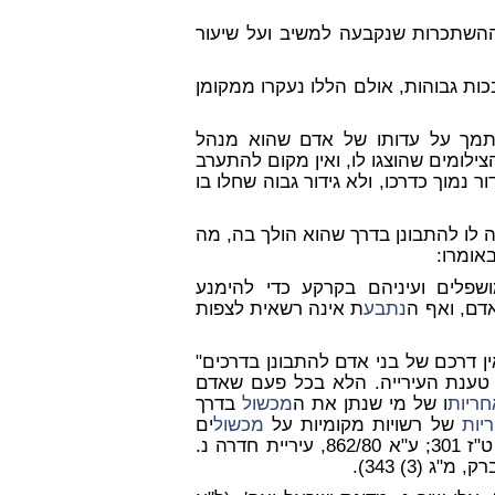
שתכרות שנקבעה למשיב ועל שיעור
כות גבוהות, אולם הללו נעקרו ממקומן
ך על עדותו של אדם שהוא מנהל
לומים שהוצגו לו, ואין מקום להתערב
 נמוך כדרכו, ולא גידור גבוה שחלו בו
לו להתבונן בדרך שהוא הולך בה, מה
אומרו:
ושפלים ועיניהם בקרקע כדי להימנע
אדם, ואף ה
נתבע
ת אינה רשאית לצפות
 דרכם של בני אדם להתבונן בדרכים"
 טענת העירייה. הלא בכל פעם שאדם
חריות
ו של מי שנתן את ה
מכשול
בדרך
יות
של רשויות מקומיות על
מכשול
ים
שבדרך. (ע"א 188/59, 176 עיריית תל-אביב נ. ראש חודש ט"ז 301; ע"א 862/80, עיריית חדרה נ.