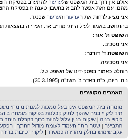
אולם אין דרך בית המשפט של
ערעור
להתערב בפסיקת הוצאו
מהם. עם זאת אפשר להביא בחשבון טענה זו בפסיקת ההוצ
אני מציע לדחות את ה
ערעור
וה
ערעור
שכנגד.
בהתחשב באמור לעיל הייתי מחייב את העירייה בהוצאות ושכר טרחה
השופט ת' אור:
אני מסכים.
השופטת ד' דורנר:
אני מסכימה.
הוחלט כאמור בפסק-דינו של השופט טל.
ניתן היום, כ"ח באדר ב' תשנ"ה (30.3.1995).
מאמרים מקושרים
מומחה בית המשפט אינו בעל סמכות למנות מומחי משנה 
תיק ליקויי בניה שהפך לתיק קבלנות בפיקוח מומחה ביה
ליקויי בניה
|
שיקום בניין עלול להיות כרוך בקבלת היתר בנ
התביעה
|
שטח חתך העמוד לעומת מודול החתך
|
הפקעה
עקב שימוש בחלק מהדירה כמשרד
|
ליקויי רטיבות בדירה