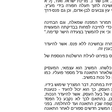
בא-כוחה המלומד של המערערת מסתמך על ע"א 316/75, אלן שור נ. מדינת ישראל ואח', (ל"א
יכה לתוך תעלה חפורה בידי מע"ץ.
ץ צבועים לבן-אדום, וכן גם פנס-דרך
תמרור המפנה שמאלה, וגם הבחינה
ת כדי לחייבה לפחות בבדיקתה המעשית
כי אין להמשיך בצעידה הישר קדימה."
רה ובחשיכה ללא פנס. אשר להיעדר
נין זה.
נס בפירוט לעילת הרשלנות הנוספת של
כלשהו. המשיב הוא עצמאי, המעסיק
שלאחר התאונה גדל מספר פועליו. כמו
כל נכות במשיב.
ית במתכת, דבר המצריך שימוש בידיו.
העסק, כך הוא יכול להעיד - כטענת
 של בעל העסק. אשר להיעדר הנכות,
כן, בהתאם לכך לא נקבע כל הפסד
ופה שבין התאונה ועד להחלמה. בפני
 המשיב חדשים ספורים לאחר התאונה