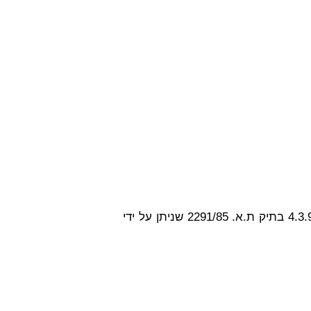
בית המשפט המחוזי בתל-אביב מיום 4.3.92 בתיק ת.א. 2291/85 שניתן על ידי