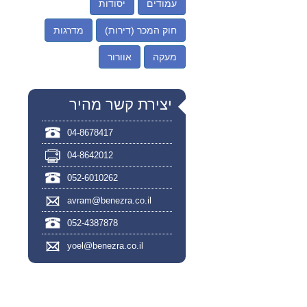
עמודים
יסודות
חוק המכר (דירות)
מדרגות
מעקה
אוורור
יצירת קשר מהיר
04-8678417
04-8642012
052-6010262
avram@benezra.co.il
052-4387878
yoel@benezra.co.il