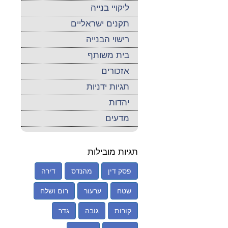
ליקויי בנייה
תקנים ישראליים
רישוי הבנייה
בית משותף
אזכורים
תגיות ידניות
יהדות
מדעים
תגיות מובילות
פסק דין
מהנדס
דירה
שטח
ערעור
רום ושלח
קורות
גובה
גדר