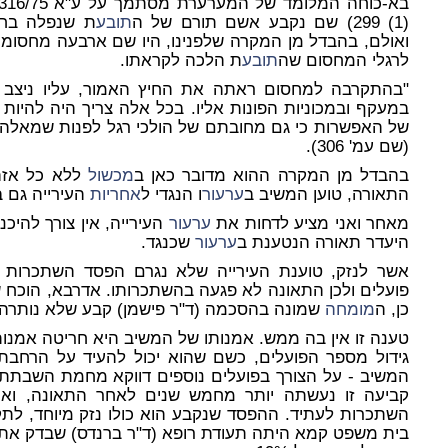
(1) 299) שם נקבע אשם תורם של ה
תובע
ת שנפלה בחש
ואולם, בהבדל מן המקרה שלפנינו, היו שם ארבעה מחסומי ע
לרגלי המחסום שה
תובע
ת הלכה לקראתו.
"בהתקרבה למחסום ראתה את החיץ האמור, עליו ניצב 
במעקף ובמכוניות הפונות אליו. בכל אלה צריך היה להיו
של האפשרות כי גם מחובתם של הולכי רגל לפנות שמאלה ו
(שם עמ' 306).
בהבדל מן המקרה ההוא מדובר כאן ב
מכשול
ללא כל אזה
התאורה, טוען המשיב ב
ערעור
ו הנגדי ל
אחריות
העירייה גם בע
מאחר ואני מציע לדחות את
ערעור
העירייה, אין צורך להיכ
היעדר תאורה הנטענת ב
ערעור
שכנגד.
אשר לנזק, טוענת העירייה שלא נגרם הפסד השתכרות 
פועלים ולכן התאונה לא פגעה בהשתכרותו. אדרבא, הוכח 
כן, ה
מומחה
שמונה בהסכמה (ד"ר פישמן) קבע שלא נותרה 
טענה זו אין בה ממש. אמנותו של המשיב היא חריטה אמנות
גידול מספר הפועלים, כשם שהוא יכול להעיד על הרחבת 
המשיב - על הצורך בפועלים נוספים דווקא מחמת השבתתו
קביעה זו נעשתה יותר מחמש שנים לאחר התאונה, וא
השתכרות לעתיד. ההפסד שנקבע הוא כולו נזק מיוחד, לתק
בית משפט קמא היתה תעודת רופא (ד"ר ברנדס) שבדק את