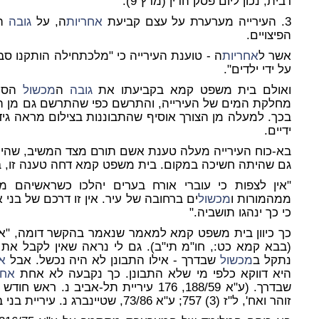
רבית, נכון ליום פסק הדין (מרץ 9).
3. העירייה מערערת על עצם קביעת
אחריות
ה, על
גובה
הה
הפיצויים.
אשר ל
אחריות
ה - טוענת העירייה כי "מלכתחילה הותקנו סב
על ידי ילדים".
ואולם בית משפט קמא בקביעתו את
גובה
ה
מכשול
הסתמ
מחלקת המים של העירייה, והתרשם כפי שהתרשם גם מן הצי
בכך. למעלה מן הצורך אוסיף שהתבוננות בצילום מראה גידור
ידיים.
בא-כוח העירייה מעלה טענת אשם תורם מצד המשיב, שהיה 
גם שהיתה חשיכה במקום. בית משפט קמא דחה טענה זו, ב
"אין לצפות כי עוברי אורח בערים יהלכו כשראשיהם מ
ממהמורות ו
מכשול
ים ברחובה של עיר. אין זו דרכם של בני 
כי כך ינהגו תושביה."
כך כיוון בית משפט קמא למאמר שנאמר בהקשר דומה, "אין
(בבא קמא כט:, חו"מ תי"ב). גם לי נראה שאין לקבל את
נתקל ב
מכשול
שבדרך - אילו התבונן לא היה נכשל. אבל
א
היא דווקא כלפי מי שלא התבונן. כך נקבעה לא אחת
אחר
זוהר ואח', ל"ז (3) 757; ע"א 73/86, שטיינברג נ. עיריית בני ברק, מ"ג (3) 343).