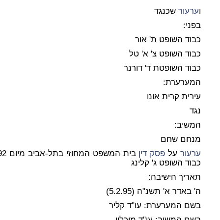
ו
ערעור
שכנגד
בפני:
כבוד השופט ת' אור
כבוד השופט צ' א' טל
כבוד השופטת ד' דורנר
המערערת:
עירית קרית אונו
נגד
המשיב:
מנחם שחם
ערעור
על
פסק דין
כבוד השופט ג' קלינג
תאריך הישיבה:
ה' באדר א' תשנ"ה (5.2.95)
בשם המערערת: עו"ד קליר
בשם המשיב: עו"ד מיכלין