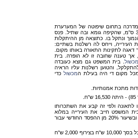
היה המשיב מהלך על מדרכה בתחום שיפוטה של המערערת
ה כ-30 ס"מ, שהקיפה גומא ובה שתיל. פנס
מוך ונתקל בו. כתוצאה מן ההיתקלות
 העירייה, וייחס לה רשלנות בשתיים:
 דאגה לתקינות התאורה באותו מקום.
 אך טענה שחובה זו לא הופרה. בית
כשול
. בית המשפט גם מצא כעובדה
תקלקל, והטוען רשלנות עליו הראיה
כל מקום די היה בעילת ה
מכשול
כדי
לתאונה ולפי זה קבע את השתכרותו
יב עובר לתאונה בסך -.1,800 ש"ח. בית המשפט חייב את העירייה במלוא
ההפסד החודשי לשלושה חודשים ראשונים לאחר התאונה, ובשיעור 20% מן ההפסד החודשי עבור
עוד חייב בית משפט קמא את העירייה בפיצוי עבור צער וסבל בסך 10,000 ש"ח בצירוף 2,000 ש"ח