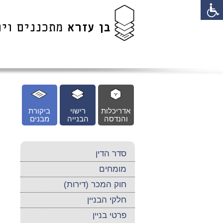
לג
כן
זי
אדריכלות
רישוי
ביקורת
והנדסה
הבנייה
מבנים
סדר הדין
מומחים
חוק המכר (דירות)
חלקי הבניין
פרטי בניין