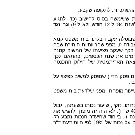
ההשתכרות לתקופה שקבע.
ששימשה בסיס לחישוב (כדי להגיע
להשתכרות החודשית יש לחלק את ההשתכרות השנתית לשנת 84' ל-12 חודש ולא ל-9) וגם נגד
 שבוטלה עקב חבלתו. בית משפט קמא
דה זו, מפני שהריווחיות היתירה שבה
בכך שעקב פציעתו של המשיב קטנה
מים את שנת הכספים, ובהתאם לכך
אה האריתמטית של חילוק ההכנסה
סכום של - 10,000 ש"ח (נכון ליום פסק הדין) שנפסק למשיב כפיצוי על
ו.
יעור מופחת, מפני שלדעת בית משפט
, נזקיו, שיעור נכותו בשעתה, וגבול
סמכות בית משפט השלום בשעת הגשת התביעה (-.40,000 ש"ח), לא היה זה מופרך להגיש את
 זו. בייחוד שהיעדר הנכות נקבע רק
במהלך המשפט ואילו בעת הגשת התביעה הסתמך המשיב על נכות של 19% לפי חוות דעת ד"ר