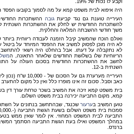
וקבע לו נכות של 19%.
היה איפוא לבית משפט קמא על מה לסמוך בקובעו הפסד 
העירייה טוענת גם נגד קביעת
גובה
ההשתכרות החודשית 
משך חודשי ההשבתה המלאה והחלקית.
ואולם הוכח שהמשיב קיבל הזמנה לעבודה ריווחית ביותר
לא היה מוכן לפסוק למשיב את ההפסד המיוחד על ביטול עבו
לא נתקבלה על דעתו. אבל בהחלט היה רשאי להתחשב 
הריווחיות שלו בשלושת החודשים שלאחר התאונה, ה
משלי
לחשב את ההשתכרות החודשית בסכום העולה על התוצ
השנתית ב-12.
העירייה מערערת גם על ה
כאב וסבל. סכום זה אינו מופרז כלל ואין כל מקום להתערב ב
בית משפט קמא זיכה את המשיב בשכר טרחת עורך דין בש
קמא, מקום התביעה יכירנה בבית משפט השלום.
טוען המשיב ב
ערעור
שכנגד, שבהתחשב בנתונים על השתכרותו
התביעה לבית המשפט המחוזי. אין לומר שאין ממש בטענה
ברנדס.