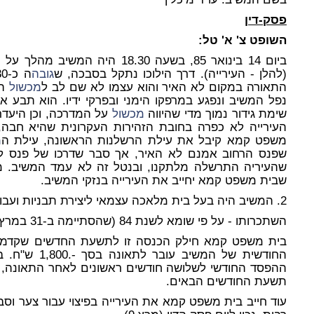
פסק-דין
השופט צ' א' טל:
ביום 14 בינואר 85, בשעה 18.30 
(להלן - העירייה). דרך הילוכו נתקל בסבכה, ש
גובה
התאורה במקום לא האיר והוא עצמו לא שם לב ל
מכשול
הנ
נפל המשיב ונפגע במרפקו הימני ובפרקי ידיו. הוא תבע את
שימת גידור נמוך מדי שהיווה
מכשול
על המדרכה, וכן היעדר
העירייה לא כפרה בחובת הזהירות העקרונית שהיא חבה,
משפט קמא קיבל את עילת הרשלנות הראשונה, עילת ה
מ
שפנס הרחוב אמנם לא האיר, אך סבר שדרכו של פנס לה
שהעיריה התרשלה מלתקנו, ובנטל זה לא עמד המשיב. מ
שבית משפט קמא יחייב את העירייה בנזקי המשיב.
2. המשיב היה בעל בית מלאכה עצמאי ליצירת תבניות ועבודות מתכת אמנותיות.
השתכרותו - על פי שומא לשנת 84 (שהסתיימה ב-31 במרץ 85) - היתה 16,530 ש"ח.
בית משפט קמא חילק הכנסה זו לתשעת החדשים שקדמו 
החודשית של המש
תשעת החודשים הבאים.