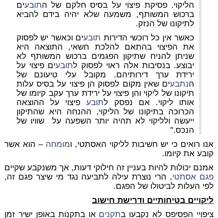
הליקוי. פסיקת פיצוי על בסיס חלקם של ה
תובע
ים
ברכוש המשותף, משמעה שלא יהיה בידם להביא
לתיקונו של הנזק.
כאשר אין כל רוכשי הדירות
תובע
ים וכאשר יש לפסוק
את הפיצוי בהתאם להלכת חשאי, התוצאה היא
שניתן להניח שתיקון הפגמים ברכוש המשותף לא
יבוצע. בנסיבות אלה ראוי לפסוק ל
תובע
ים פיצוי על
ירידת ערך דירותיהם. מקובל עלי טיעונם של
ה
נתבע
ים שאין מקום לפסוק הן פיצוי על בסיס עלות
תיקונו של ליקוי והן פיצוי על ירידת ערך עקב קיומו של
אותו ליקוי. אם נפסק ל
תובע
פיצוי על ההוצאה
הכרוכה בתיקונו של הליקוי, ההנחה היא שהתיקון
ייעשה ולליקוי לא תהיה יותר השפעה על שוויו של
הנכס."
אנו רואים כי יש חשיבות לליקוי האסתטי, ו
מומחה
– הוא אשר
קובע את קיומו.
אמנם יכולות להיות בעניין זה חילוקי דעות, אך משנקבע שקיים
פגם אסתטי
, הרי נוצרת עילה לתביעה נגד מי שיצר פגם זה,
לפי העלות לביטולו של הפגם.
ליקויים בטיחותיים ודרישת חישוב
ציפויי הפסיפס לא נקבעו ב
תקנים
או בתקנות באופן ישיר זמן