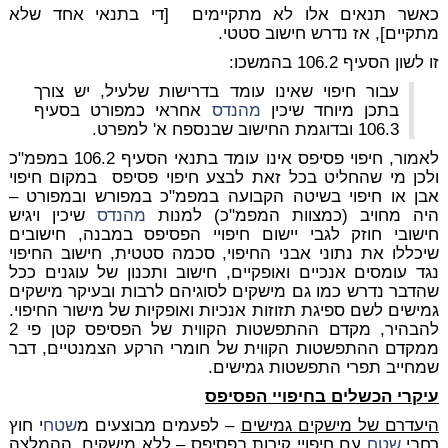
כאשר תנאים אלו לא מתקיימים [די בתנאי אחד שלא
מתקיים], אז נדרש חישוב סטטי.
זו לשון הסעיף 106.2 בהמשכו:
עבור חיפוי שאינו עומד בדרישות שלעיל, יש צורך
בתכן מיוחד שיכין
מהנדס
אחראי כמפורט בסעיף
106.3 ובדוגמת החישוב שבנספח א' למפרט.
לאמור, חיפוי פסיפס אינו עומד בתנאי הסעיף 106.2 במפמ"כ
ולכן מי שהחליט בכל זאת לבצע חיפוי פסיפס במקום חיפוי
אבן או חיפוי בשיטה הקבועה במפמ"כ במפורש ובמפורט –
היה מחויב (כמצוות המפמ"כ) למנות
מהנדס
שיכין ויגיש
חישובי חוזק לגבי יישום חיפויי הפסיפס במבנה, חישובים
שיכללו את נתוני אבני החיפוי, סכמה סטטית, חישוב החיפוי
נגד עומסים אנכיים ואופקיים, חישוב ותכנון של עוגנים ככל
שהדבר נדרש כמו גם מישקים לסוגיהם לרבות ובעיקר מישקים
גמישים לשם ספיגת תזוזות אנכיות ואופקיות של מישור החיפוי.
להבהיר, מקדם ההתפשטות הקווית של הפסיפס קטן פי 2
ממקדם ההתפשטות הקווית של חומרי הרקע הצמנטיים, דבר
שמחייב תפרי התפשטות גמישים.
עיקרי הכשלים בחיפויי הפסיפס
היעדרם של מישקים גמישים
– לפעמים מבוצעים מ
שטח
י חוץ
רחבי
שטח
עם חיפויי קירות בפסיפס – ללא מישקים. ההמלצה