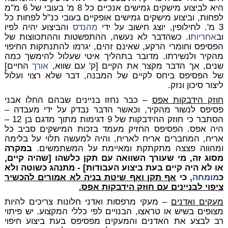
היא לביצוע מישקים גמישים אנכיים כל 8 מ' בעובי של 6 מ"מ
לפחות, וביצוע מישקים גמישים אופקיים בעובי כנ"ל לפחות כל
3 מ'. לחילופין, יוצג חישוב על ידי
מהנדס
והביצוע יהיה לפיו
וב
אחריות
ו. כשהדבר לא נעשה, ההתפשטות וההתכווצות של
הפסיפס וחומרי הרקע, שאינם זהים, יגרמו להתנתקות החיפוי
מהקיר ולנשירתו. מדובר בתהליך איטי שעלול להימשך כמה
שנים, אך הדבר מקצר את הקיים [ק' עם שווא,
אורך
החיים]
של הפסיפס ביחס לקיים של המבנה, דבר שלא רצוי ועלול
ליצור סיכון ונזק.
חוזק הידבקות אפס
– כבר נחזו בניינים שבהם החלו אבני
פסיפס לנשור מהקיר, וכאשר הדבר נבדק על ידי מעבדה –
הסתבר כי חוזק ההידבקות של 9 דגימות מתוך מדגם בן 12 –
היה אפס. הפסיפס החזיק מעמד בזכות המישקים סביב כל
אריח, המחברים אריח לאריח, והיה למעשה תלוי על בלימה
ומהווה פצצה מתקתקת ומאיימת על המשתמשים.
במקרה
מסוג זה, מי שעורך השוואה עם תקן כלשהו [שהיה קיים,
או לא היה קיים בעת ביצוע העבודות] - מתנהג כשוטה ולא
כ
מומחה
, כי
אף תקן ואף שיטת בניה לא אמורים להכשיר
ציפוי לבניינים עם חוזק הידבקות אפס.
מעקים ואדנים
– מעקי מרפסות ואדני חלונות צריכים להיות
מצופים בשיש או טראצו, הבנויים לפי כללי המקצוע. יש פיתוי
רב לבצע את האדנים והמעקים מפסיפס בעת ביצוע חיפוי