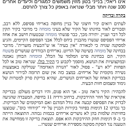
אינו ריאלי; בנייני בטון מזוין משמשים למגורים וליעדים אחרים
100 שנה ויותר מבלי שנראה באופק כל צורך להרסם.
בקרה ובדיקה
לעתים רואים קיר חיצוני של בניין מחופה באריחי פסיפס, ללא רבב,
וסבורים לאור בחינתו של הקיר שלא בעיני
מומחה
כי מדובר בקיר תקין
לכל דבר ועניין. יתירה מכך, כבר פגשתי
מומחה
שבטעות חישב את אחוז
אריחי הפסיפס שנשרו מהבניין ביחס לכלל אבני הפסיפס הקיימים, והגיע
למסקנה שגויה כי לכאורה "אין בעיה" או ש"הבעיה מזערית". מדובר
בבחינה של
מומחה
בשיטה של הדיוט. נאריחים הבודדים שנושרים מ
שטח
הקיר, הם בבחינת פרט המלמד על הכלל, ו
מומחה
הבוחן נאמנה
ובמקצועיות את הנושא, מוסמך לקבוע כי
הקיר כולו
, שנראה טוב או לכל
הפחות "לא רע" - פסול, לאור "הנורה האדומה" שנדלקה באמצעות
נשירה מקומית של אריחים. במצב כזה אין שום תרומה לבירור הנושא
בבדיקת האחוז של האריחים הנושרים, שהיא בדיקת סרק למטרות של
גימוד ומצמום חזות הבעיה.
להבהיר: הקיר נראה טוב - אך הוא פגום, והיו דברים מעולם: בבדיקה
אקראית של חוזר ההידבקות, ברחוב ורדיה 11 בחיפה, המעבדה שהגיעה
לבדוק את הפסיפס קבעה את גודל המדגם ואם המיקומים של הבדיקות.
כך נבדקו 12 דגימות בפיזור בקירות הבניין על ידי "קידוחי כוס", שבוצעו
בחזיתות שלמות בהן לא נושרים אריחים בכמות גבוהה. התוצאה הייתה
כי ב- 9 דגימות חוזק ההידבקות הוא אפס. תוצאת בדיקה זו ממחישה את
הטענה נגד הסקת מסקנה מספירת אריחים שנשרו...