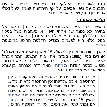
כיום, לאור הניסיון הקלוקל, כבר לא רואים בניינים גבוהים
הנבנים עם ציפוי פסיפס, על אף היתרונות שנמנו לעיל ואולי
גם יתרון נוסף, של מראה
אדריכל
י.
הליקוי האסתטי
ראשית דבר, הליקוי האסתטי כאשר הוא קיים [כתוצאה של
בחירה לא נכונה של אריחי חיפוי, או בעקבות כשל בניקוז
הגורם ללכלוך הקירות, או מכל סיבה אחרת] – הוא ליקוי שאינו
בטל, אלא הוא לפעמים מצדיק החלפת החיפוי במעטפת
הבניין.
להלן ציטוט מ
פסק דין
ע"א 181/94
אהרן וחגית זייצב ואח' נ'
אזורים בניין (1965) בע"מ ואח',
בית המשפט המחוזי בתל
אביב, שופטים: א' בן-ארי, ד' בר-אופיר, ש' טימן, לא פורסם,
מופיע בספר "עדות
מומחה
" מאת ד"ר אברהם בן-עזרא
בהוצאת "שי" מהדורת 2001:
מדובר בלוחות פסיפס שה
מומחה
עצמו קובע שניתן
להחליפם, אולם שלדעתו אין ההחלפה כדאית, כרגע,
אולם פיצוי על נזק נועד להעמיד את הניזוק באותו
מצב שבו היה קודם לגרימת הנזק. אין שום סיבה
שבגללה צריכים המערערים לחיות עם
פגם אסתטי
במשך 15 שנה, ונכון להשאיר בידם את ה
החלטה
,
אם ומתי לתקן את הפגם, על ידי החלפת החיפוי,