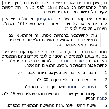
רב, שכן ה
תקנים
לגבי חיפויי קרמיקה למיניהם [חוץ ופנים]
החלו להתפרסם רק בשנת 1998. לפני כן, היו התייחסויות
עקיפות לדרישות מקיר מחופה פסיפס.
מפמ"כ 378 [מפרט של מכון ה
תקנים
] חל על חיפויי אבן
לבניינים, אך גם על חיפויים אחרים, ראה סעיף 101 במפמ"כ
הערה 1 הקובעת לאמור:
ניתן להשתמש בהנחיות מפרט זה ולהתאימן גם
לחיפוי בניינים באמצעות מוצרים מלאכותיים ואבנים
טבעיות ממינים אחרים.
תחת ה
גדר
ה רחבה זו, חוסים גם מוצרי הקרמיקה והפסיפס.
בסעיף 106.2 למפמ"כ יש הסברים לגבי מקרים בהם המפמ"כ
בא במקום
חישובים סטטיים
, ודי לעמוד בדרישות המפמ"כ כדי
להיות פטור מהגשת חישובים. התנאים הם אלה:
1. הבניין בו מדובר אינו בניין גבוה יותר מבניין רגיל.
2. עובי אבני החיפוי לא קטן מ- 30 מ"מ.
3.
מידות
אורך
ו
רוחב
האבן הן כנדרש במפמ"כ.
4. קירות הבניין ישרים – הסטייה המקסימלית היא 15 מ"מ
ל
גובה
הבניין.
5. שיטת החיפוי אינה שונה מהשיטה המתוארת במפרט.