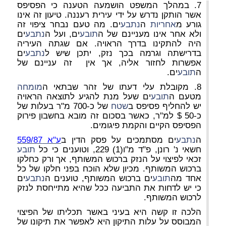
7. במהלך המשפט הושמעה הטענה כי הפסיפס
אשר הותקן נדרש על ידי עירית רעננה. טיעון זה אינו
גורע מ
אחריות
ה
נתבע
ים. מה טעם נבחר ציפוי זה
ולא אחר אינו מעניינם של ה
תובע
ים, ועל ה
נתבע
ים
היה להתקינו בדרך הראויה. אם שגתה העיריה
בדרישתה וגרמה בכך נזק, יתכן שיש ל
נתבע
ים
אפשרות לחזור אליה, אך אין זה עניינם של
ה
תובע
ים.
8. מקובלת עלי דעתו של זהר שבתאי ה
מומחה
מטעם ה
תובע
ים שעל מנת להגיע לתוצאה הראויה
יש להחליף פסיפס ב
שטח
של כ-700 מ"ר בעלות של
כ-50 $ למ"ר, כאשר בסכום זה מובא בחשבון פירוק
הפסיפס הקיים והקמת פיגומים.
ה
נתבע
ים מסתמכים על פסק הדין ב
ע"א 559/87
חשאי נ' רונן, פ"ד מ"ו(1) 229, וטוענים כי כל
תובע
זכאי לפיצוי על הנזק ברכוש המשותף, אך ורק כחלקו
ברכוש המשותף. מכיון שלא הוכח בפני חלקו של כל
אחד מה
תובע
ים ברכוש המשותף, טוענים ה
נתבע
ים
כי יש לדחות את התביעה ככל שהיא מתייחסת לנזק
לרכוש המשותף.
הלכה זו קשה היא בעיני באשר תכליתו של הפיצוי
המבוסס על עלות התיקון היא לאפשר את תיקונו של