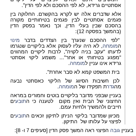
אסתטיים גרידא, לא לפי ההסכם ולא לפי הדין".
אלא שדברים אלה יש לקרא בהקשרם. החלוקה בין
פגמים אסתטיים לבין פגמים בטיחותיים מקורה
בהסכם שבין בעלי הדין, וכך נאמר בפסק הדין
(בהמשך בפסקה 12):
"לפי ההסכם שנערך בין הצדדים בדבר
מינוי
ה
מומחה
, לא היה עליו לעסוק אלא בליקויים שנגרמו
לדעתו "עקב בניה לקויה", לרבות ליקויים המהווים
"מפגע בטיחותי או אחר"... משמע ליקוי אסתטי
גרידא אינו עניין ל
מומחה
.
בית המשפט קמא לא סבר אחרת".
לכן חשיבות הסיווג של הליקוי כאסתטי נבעה
מה
גדר
ת תפקידו של ה
מומחה
.
בעניין שבפני מדובר בליקויים בוטים וחמורים במראה
החיצוני של הבית ואין מקום לטענה כי ה
תובע
ים
חייבים ולהמשיך ולחיות עמם.
מכיוון שמדובר בליקוי הניתן לתיקון זכאים ה
תובע
ים
לפיצוי על עלותו של התיקון.
בעניין
גובה
הפיצוי ראה המשך פסק הדין [סעיפים 7 ו- 8]: