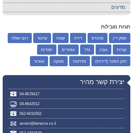
מדעים
תגיות מובילות
פסק דין
מהנדס
דירה
שטח
ערעור
רום ושלח
קורות
גובה
גדר
עמודים
יסודות
חוק המכר (דירות)
מדרגות
מעקה
אוורור
יצירת קשר מהיר
04-8678417
04-8642012
052-6010262
avram@benezra.co.il