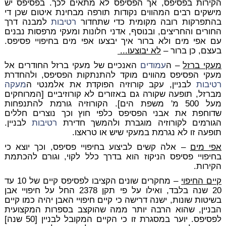
הקירות בפסיפס, אך הפסיפס לא מתאים לכך. בפסיפס יש
מישקים רבים המהווים נקודות תורפה מבחינת איטום שכן די
בהתפרקות רובה מקומית כדי שתחדור
רטיבות
למבנה דרך
החורים והחריצים, ובנוסף, אדני חלונות ומעקי מרפסות נבנים
עם אפי מים ולא ברור איך יבצעו אפי מים בחיפויי פסיפס.
בעצם, כן ברור –
לא יבוצעו...
מעקי ברזל
– ה
עמודים
האנכיים של מעקי ברזל החודרים אל
מעקי הפסיפס מהווים מוקד להתנתקות הפסיפס, ולהחדרת
רטיבות
לבניין, עקב קורוזיה הפוקדת את אלמנטי ה
מעקה
מברזל, תופעה שקורה גם באזורים לא קורוזיביים [המרוחקים
מעל 500 מ' משפת הים]. הקורוזיה גורמת להתנפחות
שדוחפת את אבני הפסיפס כלפי חוץ וכך נוצרים חללים
הגורמים לקורוזיה מוגברת ולהמשך חדירת
רטיבות
לבניין.
תופעה זו לא נגרמת במעקי שיש או טראצו.
אפי מים
– אלה קשים לביצוע בחיפויי פסיפס, וכך יוצא כי
בחיפויי פסיפס הניקוז הוא בדרך כלל לקוי, וגורם להכתמת
הקירות.
קיים החיפוי
– מחקרים שונים הקציבו לפסיפס קיים של 10 עד
20 שנה בלבד, ואילו על פי תקן 2378 החל על חיפויי אבן
בשיטות שונות, ישנה דרישה כי קיים חיפויי האבן יהיה כמו קיים
הבניין, שהוא הרבה יותר ממה שהוקצב בספרות המקצועית
לפסיפס. יוער במסגרת זו כי הקיים המקובל לבניין [50 שנה]