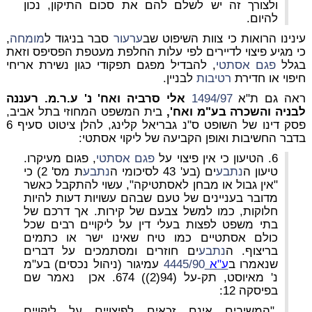
ולצורך זה יש לשלם להם את סכום התיקון, נכון
להיום.
עינינו הרואות כי צוות השיפוט שב
ערעור
סבר בניגוד ל
מומחה
,
כי מגיע פיצוי לדיירים לפי עלות החלפת מעטפת הפסיפס וזאת
בגלל
פגם אסתטי
, להבדיל מפגם תפקודי כגון נשירת אריחי
חיפוי או חדירת
רטיבות
לבניין.
ראה גם ת"א
1494/97
אלי סרביה ואח' נ' ע.ר.מ. רעננה
לבניה והשכרה בע"מ ואח',
בית המשפט המחוזי בתל אביב,
פסק דינו של השופט ס"נ גבריאל קלינג, להלן ציטוט סעיף 6
בדבר החשיבות ואופן הקביעה של ליקוי אסתטי:
6. הטיעון כי אין פיצוי על
פגם אסתטי
, פגום מעיקרו.
טיעון ה
נתבע
ים (בע' 43 לסיכומי ה
נתבע
ת מס' 2) כי
"אין גבול או מבחן לאסתטיקה", עשוי להתקבל כאשר
מדובר בעניינים של טעם שבהם עשויות דעות להיות
חלוקות, כמו למשל צבעם של קירות. אך דרכם של
בתי משפט לפצות בעלי דין על ליקויים רבים שכל
כולם אסתטיים כמו טיח שאינו ישר או כתמים
בריצוף. ה
נתבע
ים חוזרים ומסתמכים על דברים
שנאמרו ב
ע"א
4445/90
עמיגור (ניהול נכסים) בע"מ
נ' מאיוסט, תק-על (94(2)) 674. אכן נאמר שם
בפיסקה 12:
"המשיבים אינם זכאים לפיצויים על ליקויים