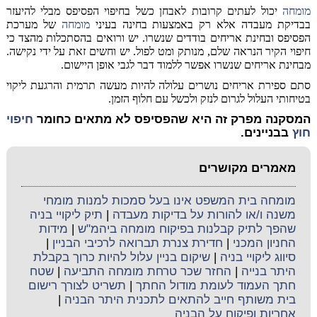
מומחה
יכול לעתים קרובות לאבחן כשל בחיפוי הפסיפס מבלי להיעזר
בבדיקת מעבדה אלא רק באמצעות בחינה בעיני
מומחה
של מערכת
הפסיפס ובחינת אריחים בודדים שנשרו. יש ורואים בהסתכלות מהצד כי
חיפוי הקיר הנראה שלם, מנותק ומט לפול. יש וחשים זאת על ידי נקישה.
מבחינת אריחים שנשרו אפשר ללמוד דבר לגבי אופן היישום.
סתם ספירת אריחים נושרים עלולה להיות מעשה תרמית והרגעת ליקוי
בטיחותי העלול לגרום לנזק ולכשל עם חלוף הזמן.
המסקנה מפרק זה היא שהפסיפס לא מתאים כחומר
חיפוי
חוץ
בבניינים.
מאמרים מקושרים
מומחה בית המשפט אינו בעל סמכות למנות מומחי
משנה ו/או להורות על בדיקות מעבדה
|
תיק ליקויי בניה
שהפך לתיק קבלנות בפיקוח מומחה ביהמ"ש
|
מידות
החניון המכני
|
חדירת צנרת תברואה לרכיבי הבניין
|
סיווג ליקויי בניה
|
שיקום בניין עלול להיות כרוך בקבלת
היתר בנייה
|
החזר שכר טרחת מומחה התביעה
|
שטח
חתך העמוד לעומת מודול החתך
|
תשריט לצורך רישום
בית משותף חייב להתאים לתכנית היתר הבניה
|
אחריות ופיקוח על הבניה