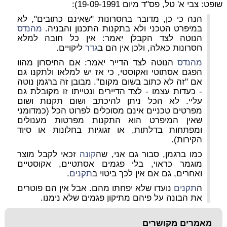
שופט: צבי א' טל, פס"ד מיום 19-09-1991):
הנה כי כן, מדובר בחסרונות "שאינם כתובים", לא
במיפרט הטכני ולא בתקנות התכנון והבניה.
מהנדס
הנוטה לצד הקבלן יאמר: אין כל חובה למלא
חסרונות כאלה, ולכן אין הם ב
גדר
ליקויים.
מהנדס
הנוטה לצד הדייר יאמר: אם החיסרון מהוו
הפגם אסתוטי ואקוסטי, כי אז יש למלאו ולתקנו גם
אם "זה לא כתוב בשום מקום". מבובן זה ברגמן נוטה
- כעדות עצמו - לצד הדיירים ונטייתו זו מקובלת גם
עליי. לא הכל ניתן להיכתב ושום תקנות ושום
מפרטים טכניים אינם מסוכלים לפרוט הכל (כמדומני
שאין המיפרט הוא התקנות מפרטות מענולים
ומפתחות בדלתות, או זגוגיות בחלונות או סיוד
הקירות).
כמו ברגמן, סבור גם אני, שה
קונה
זכאי לקבל מוצר
מוגמר כראוי, בלי פגמים אסתטיים, אקוסטיים
ואחרים, גם אם אין לכך ביטוי ב
תקנים
.
ה
תקנים
נועדו שלא יפחתו מהם. אבל אין הם פוטרים
את הבונה על פיהם מתיקון פגמים שלא נימנו.
מאמרים מקושרים