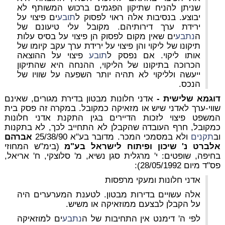
שניתן להניח שתיקון הפגמים ברכוש המשותף לא
יבוצע. בנסיבות אלה ראוי לפסוק ל
תובע
ים פיצוי על
ירידת ערך דירותיהם. מקובל עלי טיעונם של
ה
נתבע
ים שאין מקום לפסוק הן פיצוי על בסיס עלות
תיקונו של ליקוי והן פיצוי על ירידת ערך עקב קיומו של
אותו ליקוי. אם נפסק ל
תובע
פיצוי על ההוצאה
הכרוכה בתיקונו של הליקוי, ההנחה היא שהתיקון
ייעשה ולליקוי לא תהיה יותר השפעה על שוויו של
הנכס.
דוגמא שלישית -
אדני חלונות מבטון בדירת מגורים, שאינם
שווי-ערך לאדני שיש או מזאיקה כמקובל. במקרה זה פסק בית
המשפט פיצוי לזכות הדיירים בגין התקנת אדני חלונות
כמקובל, חרף העובדה שהקבלן לא התחייב לכך, לא בתקנות
וב
תקנים
ולא במסמכי המכר. מדובר בע"א 25/38/90
אברהם
אלברט נ' שיכון ופיתוח לישראל בע"מ
(בימ"ש המחוזי
בחיפה, שופטים: י' מרגלית סגן נשיא, מ' סלוצקי, ח' אריאל,
פס"ד מיום 28/05/1992):
אדני חלונות ומעקי מרפסות
אלה עשויים בדירות מבטון. לטענת המערערים היה
על הקבלן לבצעם ממוזאיקה או משיש.
לפי ה' דימנט אין התחיבות של ה
נתבע
ים למוזאיקה