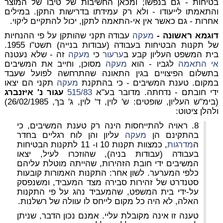
בטיחות - גם בנפשו; ומכאן החשיבות של טיבו של המוצר
והתאמתו לייעודו - ולא רק עמידתו בדרישות התקן. במילים
אחרות - גם כאשר אין אי-התאמה לתקן, יכול להתקיים ליקוי.
דוגמא ראשונה -
מעקה
עבודה תקני שהותקן על פי ההנחיות
של תקנות הבטיחות בעבודה (עבודות בנייה) תשט"ו 1955.
בית המשפט העליון קבע ב
ערעור
כי
מעקה
זה - שלא נעטנה
אי התאמה
לגביו - הוא
מעקה
מסוכן, וחייב את המשיבים
בתשלום הפיצויים בגין התאונה שהתרחשה לפועל שעבד
במקום. טענת המשיבים - כי בהתקנת
מעקה
תקני הם יצאו
ידי חובתם - נדחתה. מדובר בע"א
515/83
עגור נ' איזנברג
(בימ"ש העליון, שופטים: ש' לוין, ד' לוין, ג' בך, 26/02/1985)
ולהלן ציטוט:
8. ראויה להתייחסות הינה רק טענת המשיבים, כי
בהתקינם הן
מעקה
עליון והן לוח רגליים בחדר
ה
מדרגות
, כמצוות תקנות 10 ו- 11 לתקנות הבטיחות
בעבודה (עבודות בניה), שהוזכרו לעיל, יצאו
המשיבים ידי חובת הזהירות, שהייתה מוטלת עליהם
כלפי המערער. לשון אחר: התקנות האמורות קובעות
סטנדרט של זהירות סבירה מצד המעביד, ומשנפסק
על-ידי בית המשפט, שהמעביד נהג על פי התקנות
האלה, לא היה כל מקום לייחס לו עוולה של רשלנות.
טענה זו אינה מקובלת עליי. אמנם נכון הדבר, שניתן