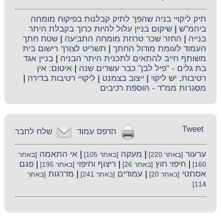
תיק ליקויי בניה שהפך לתיק קבלנות בפיקוח מומחה
ביהמ"ש
|
שיקום בניין עלול להיות כרוך בקבלת היתר
בנייה
|
החזר שכר טרחת מומחה התביעה
|
שטח חתך
העמוד לעומת מודול החתך
|
תשריט לצורך רישום בית
משותף חייב להתאים לתכנית היתר הבניה
|
בניין אגד
בת גלים - "פיל לבן" כבר עשרים שנה
|
איטום: אין
רטיבות, יש ליקוי
|
ייצוב בצמנט
|
ליקויי רטיבות בדירה
|
מסגרות ממ"ד - הוספת רכיבים
Tweet
הדפס עמוד
שלח לחבר
ערעור
|
מעקה
|
אי התאמה
[באתר 220]
[באתר 105]
[באתר
|
חיפוי חוץ
|
ריצוף וחיפוי
|
פגם
160]
[באתר 26]
[באתר 195]
אסתטי
|
עמודים
|
מדרגות
[באתר 20]
[באתר 241]
[באתר
114]