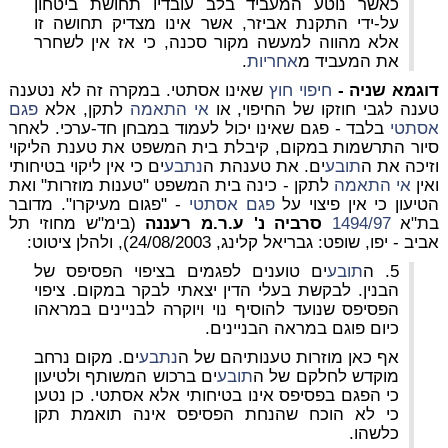
כאשר נוטע המעביד בלב עובדיו תחושת ביטחון
על-ידי התקנת אביזר, אשר אינו מצדיק תחושה זו
אלא מהווה למעשה מקור סכנה, כי אז אין לשחרר
את המעביד מ
אחריות
.
דוגמא שניה -
חיפוי חוץ
שאינו אסתטי. במקרה זה לא נטענה
טענה לגבי חוזקו של החיפוי, או
אי התאמה
לתקן, אלא
פגם
אסתטי
בלבד - פגם שאינו יכול לעמוד במבחן חד-ערכי. לאחר
סיור התרשמות במקום, קיבלת בית המשפט את טענת הליקוי
וזיכה את ה
תובע
ים. את טענהת ה
נתבע
ים כי אין ליקוי בטיחותי
ואין
אי התאמה
לתקן - כינה בית המשפט "טענות מוזרות" ואת
הטיעון כי אין פיצוי על
פגם אסתטי
- "פגום מעיקרו". מדובר
בת"א
1494/97
סרביה נ' ע.ר.מ רעננה
(בימ"ש מחוזי תל
אביב - יפו, שופט: גבריאל קלינג, 24/08/2003), ולהלן ציטוט:
5. ה
תובע
ים טוענים לפגמים בציפוי הפסיפס של
הבנין. לבקשת בעלי הדין יצאתי לבקר במקום. ציפוי
הפסיפס שנועד להוסיף נוי ויוקרה לבניינים במראהו
כיום פוגם במראה הבניינים.
אף כאן מוזרות טענותיהם של ה
נתבע
ים. מקום נרחב
מוקדש לחלקם של ה
תובע
ים ברכוש המשותף ולטיעון
כי הפגם בפסיפס אינו בטיחותי אלא אסתטי. כן נטען
כי לא הוכח שהנחת הפסיפס אינה תואמת תקן
כלשהו.