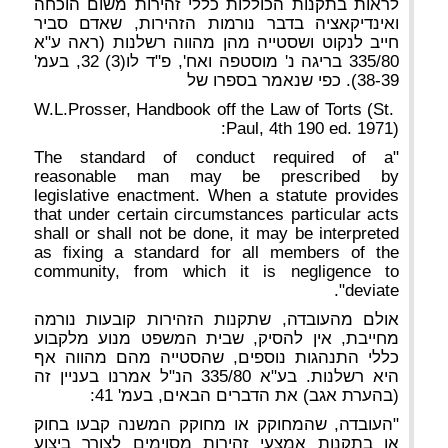
לראות בתקנות הכוללות כללי זהירות משום הוכחה
ואינדיקאציה בדבר נורמות הזהירות, שאדם סביר
חייב לנקוט ושסטייה מהן מהווה רשלנות (ראה ע"א
335/80 בריגה נ' מוסטפה ואח', פ"ד לו(3) 32, בעמ'
38-39). כפי שנאמר בספרו של
W.L.Prosser, Handbook off the Law of Torts (St.
Paul, 4th 190 ed. 1971):
"The standard of conduct required of a
reasonable man may be prescribed by
legislative enactment. When a statute provides
that under certain circumstances particular acts
shall or shall not be done, it may be interpreted
as fixing a standard for all members of the
community, from which it is negligence to
deviate".
אולם מהעובדה, שתקנות הזהירות קובעות נורמה
מחייבת, אין להסיק, שבית המשפט מנוע מלקבוע
כללי התנהגות נוספים, שהסטייה מהם מהווה אף
היא רשלנות. בע"א 335/80 הנ"ל אמרנו בעניין זה
(בהערת אגב) את הדברים הבאים, בעמ' 41:
"העובדה, שהמחוקק או מחוקק המשנה קבעו בחוק
או בתקנות אמצעי זהירות מסוימים לצורך ביצוע