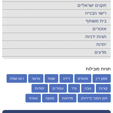
תקנים ישראליים
רישוי הבנייה
בית משותף
אזכורים
תגיות ידניות
יהדות
מדעים
תגיות מובילות
פסק דין
מהנדס
דירה
שטח
ערעור
רום ושלח
קורות
גובה
גדר
עמודים
יסודות
חוק המכר (דירות)
מדרגות
מעקה
אוורור