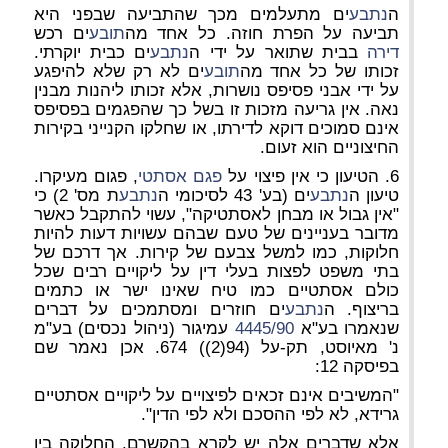
ה
נתבע
ים מתעלמים מכך שהתביעה שבפני היא
תביעה על הפרת חוזה. כל אחד מה
תובע
ים רכש
דירה
בבית שתואר על ידי ה
נתבע
ים כבית יוקרתי.
זכותו של כל אחד מה
תובע
ים לא רק שלא להיפגע
על ידי אבני פסיפס נושרות, אלא זכותו ליהנות מבנין
נאה. אין גריעה מזכות זו בשל כך שהפגמים בפסיפס
אינם סמוכים דוקא לדירתו, או שחלקו הקנייני בקירות
החיצוניים הוא זעום.
6. הטיעון כי אין פיצוי על
פגם אסתטי
, פגום מעיקרו.
טיעון ה
נתבע
ים (בע' 43 לסיכומי ה
נתבע
ת מס' 2) כי
"אין גבול או מבחן לאסתטיקה", עשוי להתקבל כאשר
מדובר בעניינים של טעם שבהם עשויות דעות להיות
חלוקות, כמו למשל צבעם של קירות. אך דרכם של
בתי משפט לפצות בעלי דין על ליקויים רבים שכל
כולם אסתטיים כמו טיח שאינו ישר או כתמים
בריצוף. ה
נתבע
ים חוזרים ומסתמכים על דברים
שנאמרו בע"א
4445/90
עמיגור (ניהול נכסים) בע"מ
נ' מאיוסט, תק-על (94(2)) 674. אכן נאמר שם
בפיסקה 12:
"המשיבים אינם זכאים לפיצויים על ליקויים אסתטיים
גרידא, לא לפי ההסכם ולא לפי הדין".
אלא שדברים אלה יש לקרא בהקשרם. החלוקה בין