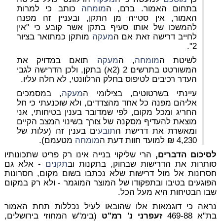
בתחום האמור. ברם, ה
מומחה
כותב כי למרות
האמור, אין סטייה מן התקן, ובעניין זה מפנה
להמשכו של אותו סעיף בתקן אשר קובע כי "אין
לחייב דרישה זאת אם ה
מעקה
מותקן כמתואר בציור
2".
לשיטת ה
מומחה
, ה
מעקה
תואם במדויק את
המשורטט בתרשים 2 (2א) בתקן, ולכן הדרישה לגבי
העדר רכיבים לטיפוס בחלק הרלוונטי, לא חלה עליו.
עיינתי בשרטוטים, בצילומי ה
מעקה
, במסמכים
אליהם מפנה כל אחד מהצדדים, ולא שוכנעתי כי חל
החריג ומכל מקום, לפי שמדובר בענין בטיחותי, אני
מוצאת להעדיף מסקנה של צורך בשינוי המצב הקיים
ומאשרת את דרישת ה
תובע
ים בענין זה (עלות של
4,230 ₪ למועד חוות דעת ה
מומחה
מטעמם).
לסיכום הדברים,
הרי שליקוי בנייה אינו רק פריט שתכונותיו
סותרות את הדרישות שבחוק, בתקנות וב
תקנים
- אלא גם
חסרונות אל מול דרישות שלא נכתבו בשום מקום, חסרונות
הפוגעים בטיבו ובתפקודו של המוצר המוגמר - ולא רק במקום
שבו הבטיחות היא מעל הכל.
נראה כי דוגמאות אלו שהובאו לעיל נכללות תחת האמור
בת"א 469-88
זעפרני נ' רמ"ט
(בימ"ש המחוזי בירושלים,