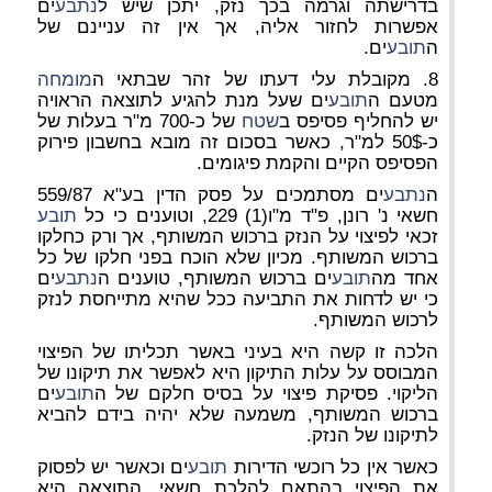
בדרישתה וגרמה בכך נזק, יתכן שיש ל
נתבע
ים
אפשרות לחזור אליה, אך אין זה עניינם של
ה
תובע
ים.
8. מקובלת עלי דעתו של זהר שבתאי ה
מומחה
מטעם ה
תובע
ים שעל מנת להגיע לתוצאה הראויה
יש להחליף פסיפס ב
שטח
של כ-700 מ"ר בעלות של
כ-50$ למ"ר, כאשר בסכום זה מובא בחשבון פירוק
הפסיפס הקיים והקמת פיגומים.
ה
נתבע
ים מסתמכים על פסק הדין בע"א 559/87
חשאי נ' רונן, פ"ד מ"ו(1) 229, וטוענים כי כל
תובע
זכאי לפיצוי על הנזק ברכוש המשותף, אך ורק כחלקו
ברכוש המשותף. מכיון שלא הוכח בפני חלקו של כל
אחד מה
תובע
ים ברכוש המשותף, טוענים ה
נתבע
ים
כי יש לדחות את התביעה ככל שהיא מתייחסת לנזק
לרכוש המשותף.
הלכה זו קשה היא בעיני באשר תכליתו של הפיצוי
המבוסס על עלות התיקון היא לאפשר את תיקונו של
הליקוי. פסיקת פיצוי על בסיס חלקם של ה
תובע
ים
ברכוש המשותף, משמעה שלא יהיה בידם להביא
לתיקונו של הנזק.
כאשר אין כל רוכשי הדירות
תובע
ים וכאשר יש לפסוק
את הפיצוי בהתאם להלכת חשאי, התוצאה היא