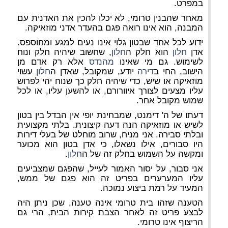
במפרט.
מאחר שהבנין טרומי, לא יכלו להכין את האדנית עם
המבנה, הוא אינו רואה פגם בהעדר אדני מוזאיקה.
ידוע לכל אחד שבטון גלוי אינו נעים למגע ומחוספס.
אדן
חלון
הוא חלק ה
חלון
, שחשוב שיהיה חלק ונוח
לשימוש. גם מי שאינו
מהנדס
אלא רק אדם מן
הישוב, החי ב
דירה
יודע, שמקובל, שאדן ה
חלון
עשוי
מוזאיקה או שיש, כדי שיהיה חלק כך שנוח יהי לפרוש
עליו מצעים לצורך איוורורם, או להשען עליו, או לכל
שמוש מקובל אחר.
דעתו של ה' דימנט, שמבחינת יופי אין הבדל בין בטון
לשיש או מוזאיקה הנה דעה קיצונית. בלתי מקצועית
ובלתי סבירה. אני מניח, שרוב מוחלט של בעלי דירות
היו סבורים, אילו נשאלו, כי אדן בטון הוא מכוער
ומקשה על השמוש בחלק זה של ה
חלון
.
אני סבור, על יסור האמור לעייל, שהפגם שמצביעים
עליו המערערים בפריט זה הוא פגם של ממש,
המעיד על רמת ביצוע נמוכה.
הטענה שזהו בית טרומי אינה טענה, שכן ניתן היה
לבצע פריט זה לאחר הצבת קירות הבית, הרי גם
הריצוף אינו טרומי.