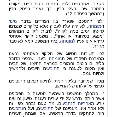
פגמים אסתטיים לבין פגמים בטיחותיים מקורה
בהסכם שבין בעלי הדין, וכך נאמר בפסק הדין
(בהמשך בפסקה 12):
"לפי ההסכם שנערך בין הצדדים בדבר
מינוי
ה
מומחה
, לא היה עליו לעסוק אלא בליקויים שנגרמו
לדעתו "עקב בניה לקויה", לרבות ליקויים המהווים
"מפגע בטיחותי או אחר"... משמע ליקוי אסתטי
גרידא אינו עניין ל
מומחה
. בית המשפט קמא לא סבר
אחרת".
לכן חשיבות הסיווג של הליקוי כאסתטי נבעה
מה
גדר
ת תפקידו של ה
מומחה
. בעניין שבפני מדובר
בליקויים בוטים וחמורים במראה החיצוני של הבית
ואין מקום לטענה כי ה
תובע
ים חייבים ולהמשיך
ולחיות עמם.
מכיוון שמדובר בליקוי הניתן לתיקון זכאים ה
תובע
ים
לפיצוי על עלותו של התיקון.
7. במהלך המשפט הושמעה הטענה כי הפסיפס
אשר הותקן נדרש על ידי עירית רעננה. טיעון זה אינו
גורע מ
אחריות
ה
נתבע
ים. מה טעם נבחר ציפוי זה
ולא אחר אינו מעניינם של ה
תובע
ים, ועל ה
נתבע
ים
היה להתקינו בדרך הראויה. אם שגתה העיריה