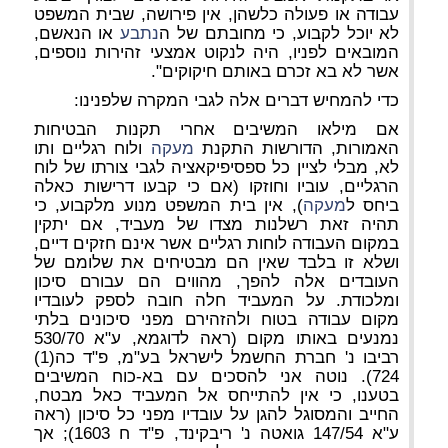
עבודה או פעולה כלשהן, אין פירושה, שבית המשפט
לא יוכל לקבוע, כי מחובתם של ה
נתבע
או הנאשם,
המובאים לפניו, היה לנקוט אמצעי זהירות נוספים,
אשר לא בא זכרם באותם חיקוקים".
כדי להמחיש דברים אלה לגבי המקרה שלפנינו:
אם מילאו המשיבים אחרי תקנות הבטיחות
האמורות, הדורשות התקנת
מעקה
ולוח רגליים ותו
לא, מבלי לציין כל ספסיפיקאציה לגבי צורתו של לוח
הרגליים, עוביו וחוזקו (אם כי קבעו דרישות כאלה
ביחס ל
מעקה
), אין בית המשפט מנוע מלקבוע, כי
תהיה זאת רשלנות מצדו של מעביד, אם יתקין
במקום העבודה לוחות רגליים אשר אינם חזקים דיים,
ושלא זו בלבד שאין הם מבטיחים את שלומם של
העובדים אלה להפך, מהווים הם עבורם סיכון
ומלכודת. על המעביד חלה חובה לספק לעובדיו
מקום עבודה בטוח ולהזהירם מפני סיכונים בלתי
נמנעים באותו מקום (ראה לדוגמא, ע"א 530/70
רביבו נ' חברת החשמל לישראל בע"מ, פ"ד כה(1)
724). נוטה אני להסכים עם בא-כוח המשיבים
בטענו, כי אין להתייחס אל המעביד כאל מבטח,
החייב והמסוגל להגן על עובדיו מפני כל סיכון (ראה
ע"א 147/54 גואטה נ' ריבקינד, פ"ד ח 1603); אך