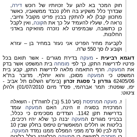
חוק המכר בא להגן על זכויותיו של רוכש
דירה
,
שבדרך כלל משקיע בה חלק נכבד ממשאביו, כאשר
מתכוון קבלן לא להתקין בבנין פריט מקובל וחיובי,
נראה לי, שעליו להעמיד על כך את ה
קונה
, ואין לקבל
כן כתשובה, שבמיפרט לא נזכרה מוזאיקה באדני
החלונות.
לקביעת מחיר הפריט אני נעזר במחיר בן – עזרא
וקובע לו סך 550 ש"ח.
דוגמא רביעית -
מעקה
בדירת מגורים - אשר תואם בכל
פרטיו לדרישות התקן, כך לפי
מומחה
בית המשפט אשר בדק
את ה
מעקה
. חרף התאמה מלאה לדרישות התקן, קבע בית
המשפט כי ה
מעקה
מסוכן, והוא יוחלף. מדובר בת"א
62405/06
גודרון נ' פסגת זכרון
(בימ"ש השלום תל אביב -
יפו, שופטת: תמר אברהמי, פס"ד מיום 01/07/2010) ולהלן
ציטוט:
ז.
מעקה
ה
מרפסת
(סע' 5.10 (ב') לחווה"ד) - השאלה
המרכזית בסוגיה זו הינה, האם ה
מעקה
עומד
בדרישות תקן 1142. הצדדים מסכימים כי ככלל,
בבנייני מגורים ה
מעקה
יבנה כך שלא יהיו רכיבים,
בליטות או חללים המאפשרים טיפוס בחלק שבין 10
ס"מ לבין 90 ס"מ מפני המפלס ממנו נמדד ה
מעקה
.
כן
מוסכם
למעשה כי ה
מעקה
הרלוונטי כולל בליטה