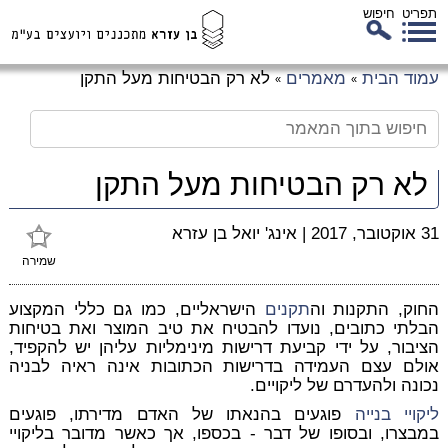
תפריט
חיפוש
לג
עמוד הבית
מאמרים
לא רק הבטיחות מעל התקן
»
»
כן
זי
לא רק הבטיחות מעל התקן
31 אוקטובר, 2017
|
אינג' יואל בן עזרא
שמירה
החוק, התקנות וה
תקנים
הישראליים, כמו גם כללי המקצוע
הבלתי כתובים, נועדו להבטיח את טיב המוצר ואת בטיחות
הציבור, על ידי קביעת דרישות מינימליות עליהן יש להקפיד,
אולם עצם העמידה בדרישות הכתובות אינה ראיה לבניה
נכונה ולהעדרם של ליקויים.
ליקויי בנייה
פוגעים בהנאתו של האדם מדירתו, פוגעים
במבצרו, ובסופו של דבר - בכספו, אך כאשר מדובר בליקויי