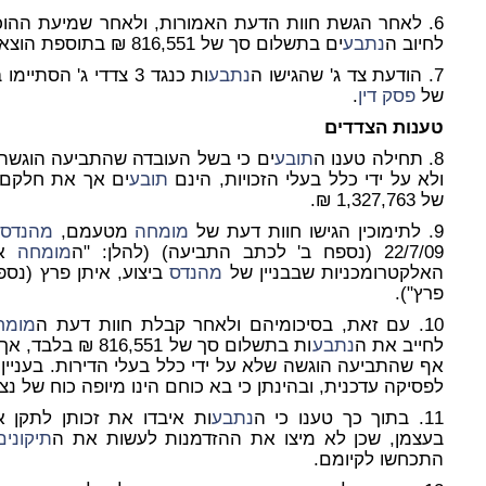
6. לאחר הגשת חוות הדעת האמורות, ולאחר שמיעת ההוכחות לפניי, עתרו ה
לחיוב ה
נתבע
ים בתשלום סך של 816,551 ₪ בתוספת הוצאות משפט ושכר טרחת עורך דין.
7. הודעת צד ג' שהגישו ה
נתבע
ות כנגד 3 צדדי ג' ה
של
פסק דין
.
טענות הצדדים
8. תחילה טענו ה
תובע
ולא על ידי כלל בעלי הזכויות, הינם
תובע
של 1,327,763 ₪.
9. לתימוכין הגישו חוות דעת של
מומחה
מטעמם,
מהנדס
22/7/09 (נספח ב' לכתב התביעה) (להלן: "ה
מומחה
אר
האלקטרומכניות שבבניין של
מהנדס
ביצוע, איתן פרץ (נספ
פרץ").
10. עם זאת, בסיכומיהם ולאחר קבלת חוות דעת ה
מומח
לחייב את ה
נתבע
אף שהתביעה הוגשה שלא על ידי כלל בעלי הדירות. בעניין 
לפסיקה עדכנית, ובהינתן כי בא כוחם הינו מיופה כוח של נ
11. בתוך כך טענו כי ה
נתבע
ות איבדו את זכותן לתקן 
בעצמן, שכן לא מיצו את ההזדמנות לעשות את ה
תיקונים
התכחשו לקיומם.