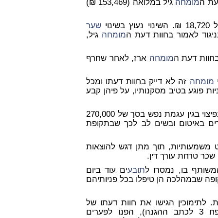
עת ה
מומחה
גיל במלואה (153,469 ₪)
שער
ניגוד לאמור בחוות דעת ה
מומחה
גיל,
מומחה
ארז, לאחר שחרף
י
מומחה
זה לא דייק בחוות דעתו ומכל
יות פוגע בטיב מסקנותיו, על פיהן קבע
ות בפיצוי בגין עגמת נפש בסך של 270,000
רים באיטום ובשים לב לכך שבתקופת
משמעותיות, תוך מתן דגש להוצאות
שכר טרחת עורך דין.
המשותף בו, נמסרו ל
תובע
ים עוד ביום
ופה שבמהלכה הן טיפלו בכל פניותיהם
ת. לתימוכין הגישו את חוות דעתו של
ברגינר") (נספח 3 לכתב ההגנה), הפנו לפערים