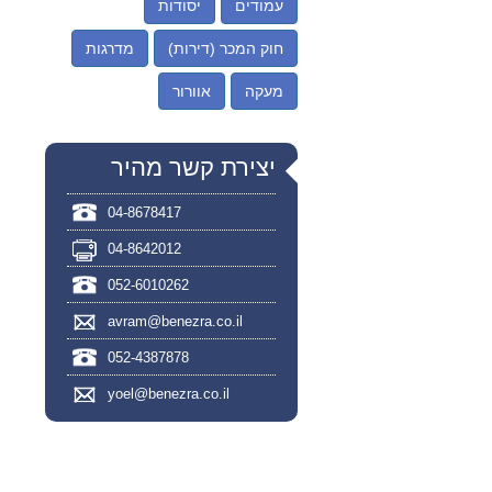
עמודים
יסודות
חוק המכר (דירות)
מדרגות
מעקה
אוורור
יצירת קשר מהיר
04-8678417
04-8642012
052-6010262
avram@benezra.co.il
052-4387878
yoel@benezra.co.il