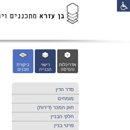
לג
כן
זי
אדריכלות
רישוי
ביקורת
והנדסה
הבנייה
מבנים
סדר הדין
מומחים
חוק המכר (דירות)
חלקי הבניין
פרטי בניין