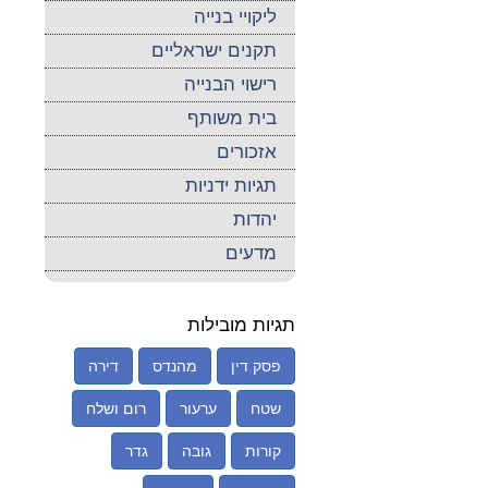
ליקויי בנייה
תקנים ישראליים
רישוי הבנייה
בית משותף
אזכורים
תגיות ידניות
יהדות
מדעים
תגיות מובילות
פסק דין
מהנדס
דירה
שטח
ערעור
רום ושלח
קורות
גובה
גדר