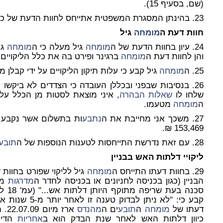
(שם, בסעיף 15).
23. בהינתן המסגרת המשפטית אתייחס לחוות הדעת של כל אחד מן ה
חוות דעת ה
מומחה
גיל
24. עיון בחוות הדעת של ה
מומחה
גיל מעלה כי ה
מומחה
גי
והן לחוות דעת ה
מומחה
ברגינר ופירט בה את כלל הליקויי
25. ה
מומחה
גיל קבע כי עלות תיקון הליקויים על ידי קבלן מזדמן ת
26. בנסיבות שבפני ובכללן העובדה כי הצדדים לא ביקשו לזמן את ה
שלחו לו
שאלות הבהרה
, איני מוצאת לסטות מן הכלל על
ה
מומחה
מטעמו.
27. משכך אני מחייבת את ה
נתבע
ות בתשלום אשר נקבע 
153,469 ₪.
28. עם זאת נדרשת התייחסות לטענות הנוספות של ה
תובע
ליקויי דלתות האש בבניין
29. בחוות דעתו התייחס ה
מומחה
גיל לליקוי שפורט בחוות 
הבניין (כגון בכניסה לחניונים או בכניסה לחדר ה
מדרגות
מהל
סכנה בעת שריפה מתוקף היותן דלתות אש..." (עמ' 18 לחוות דעת ה
קבע כי: "לא ניתן
דעתו של
מומחה
ה
תובע
ים ה
מהנדס
ארז
כיוון דלתות האש לאחר שנת הבדק הוא ב
אחריות
הדיי