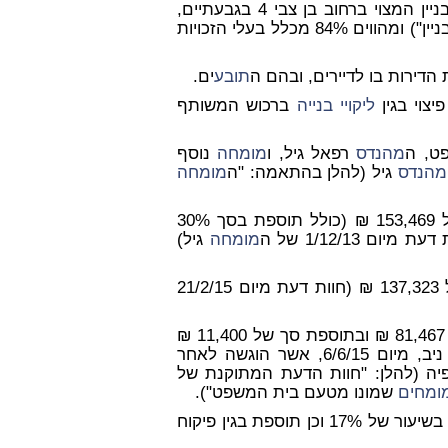
ים הינם בעלים של 54 מתוך 64 דירות דיירים בבניין המצוי ברחוב בן צבי 4 בגבעתיים,
ות (להלן: "הבניין") ומהווים 84% מכלל בעלי הזכויות
 הדירות בו לדיירים, ובהם ה
תובע
ים.
יצוי בגין
ליקויי בנייה
ברכוש המשותף
ט, ה
מהנדס
רפאל גיל, ו
מומחה
נוסף
מהנדס
גיל (להלן בהתאמה: "ה
מומחה
ברכוש המשותף הינו בסך של 153,469 ₪ (כולל תוספת בסך 30%
ם 1/12/13 של ה
מומחה
גיל)
ברכוש המשותף הינו בסך של 137,323 ₪ (חוות דעת מיום 21/2/15
ברכוש המשותף הינו בסך של 81,467 ₪ ובתוספת סך של 11,400 ₪
ניב, מיום 6/6/15, אשר הוגשה לאחר
עיונו מסמכים נוספים לרבות תכניות, (מ/2), לפיה (להלן: "חוות הדעת המתוקנת של
ומחים
שמונו מטעם בית המשפט").
5. שימת לב כי כל הסכומים עד כאן וכן להלן כוללים מע"מ בשיעור של 17% וכן תוספת בגין פיקוח