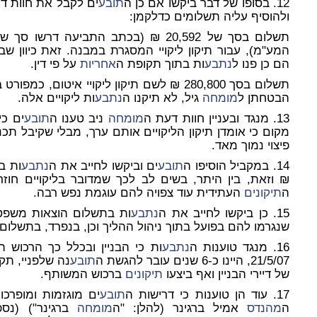
12. בסופו של דבר ביקשו אם כן ה
תובע
ים לקבל את חוות ד
ולהוסיף עליה תשלומים כדלקמן:
תשלום בסך של 20,592 ₪ (בכתב התביעה דרשו סך של 18,720 ₪. השינוי נעוץ בשינוי
המע"מ), עבור תיקון ליקויי המסגרת במבנה. זאת כיוון שב
הם כן פנו ל
נתבע
ות בתוך תקופת ה
אחריות
על פי דין.
תשלום בסך 280,800 ₪ לשם תיקון ליקויי איטום, כמפורט בחוות דעת ה
הבטחתן ל
מומחה
גיל, לא תיקנו ה
נתבע
ות ליקויים אלה.
13. מנגד ובעניין חוות דעת ה
מומחה
ניב טענו ה
תובע
ים כ
מקום כי אומדן תיקון הליקויים אותם ערך, מבלי שקיבל תכנ
פיצוי נמוך מאד.
14. במקביל הוסיפו ה
תובע
ים וביקשו לחייב את ה
נתבע
₪ וזאת, בין היתר, בשים לב לכך שמדובר בליקויים חוז
ה
תיקונים
העתידית עוד צפויה להם עוגמת נפש רבה.
15. כן ביקשו לחייב את ה
נתבע
ות בתשלום הוצאות משפט 
שנגרמו להם בפועל בתוך ניהול ההליך וכן, בנפרד, בתשלום 
16. מנגד טוענות ה
נתבע
ות כי הבניין ובכלל כך הרכוש 
21/5/07, היינו כ-6 שנים עובר להגשת ה
תובע
נה שלפניי, תק
של דיירי הבניין ואף ביצעו
תיקונים
ברכוש המשותף.
17. עוד הן טוענות כי דרישות ה
תובע
ים מוגזמות ומופרכו
ה
מהנדס
אמיל ברגינר (להלן: "ה
מומחה