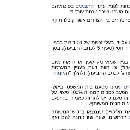
תובע
ים בסיכומיהם
סתיימו בהסדרים בין הצדדים אשר קיבלו תוקף
ים כי בשל העובדה שהתביעה הוגשה על ידי בעלי זכויות של 54 דירות בבניין
ים אך את חלקם היחסי (סעיף 5 לכתב התביעה). בסך
בניין ושמאי מקרקעין, אריה ארז מיום
ז") וכן חוות דעת בעניין המערכות
ח ג' לכתב התביעה) (להלן: "ה
מומחה
ים
שמונו מטעם בית המשפט, ביקשו
ות בתשלום סך של 816,551 ₪ בלבד, אך הפעם כסכום המהווה 100% פיצוי, על
זה טענו כי יש להורות כאמור, בהתאם
ציגות הבית המשותף.
את הליקויים שנמצאו ברכוש המשותף
הדרושים, שעה שזו ניתנה להם ואף