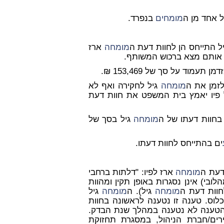
מומחים
בנפרד.
ל התייחס הן לחוות דעת ה
מומחה
ארז
ם אותם מצא ברכוש המשותף.
עמוד על סך של 153,469 ₪.
מומחה
גיל לחקירה ואף לא
 פיו יאמץ בית המשפט את חוות דעת
בחוות דעתו של ה
מומחה
גיל בסך של
ים בהתייחס לחוות דעתו.
דעת ה
מומחה
ארז לפיו: "דלתות ברחבי
ובי) אינן נסגרות באופן תקין ומהוות
מומחה
גיל). ה
מומחה
גיל
 לבדוק טענה זו לאחר יותר מ-5 שנות אכלוס. טענה זו נטענה לראשונה בחוות
 מיום 22.07.09. הטענה לא נטענה במהלך שנת הבדק.
רים/חברת הניהול, במסגרת תחזוקת