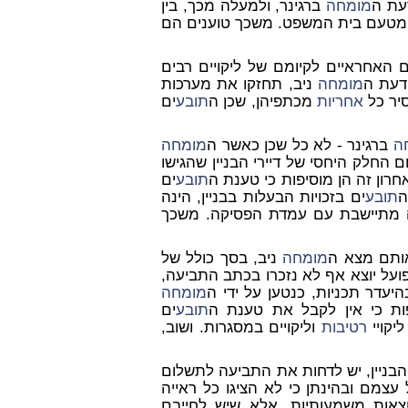
עת ה
מומחה
ברגינר, ולמעלה מכך, בין
מטעם בית המשפט. משכך טוענים הם
האחראיים לקיומם של ליקויים רבים
דעת ה
מומחה
ניב, תחזקו את מערכות
סיר כל
אחריות
מכתפיהן, שכן ה
תובע
ים
ה
ברגינר - לא כל שכן כאשר ה
מומחה
 החלק היחסי של דיירי הבניין שהגישו
תובע
ים
ה
תובע
ים בזכויות הבעלות בבניין, הינה
 מתיישבת עם עמדת הפסיקה. משכך
אותם מצא ה
מומחה
ניב, בסך כולל של
ועל יוצא אף לא נזכרו בכתב התביעה,
היעדר תכניות, כנטען על ידי ה
מומחה
פות כי אין לקבל את טענת ה
תובע
ים
יקויי
רטיבות
וליקויים במסגרות. ושוב,
בניין, יש לדחות את התביעה לתשלום
עצמם ובהינתן כי לא הציגו כל ראייה
וצאות משמעותיות, אלא שיש לחייבם