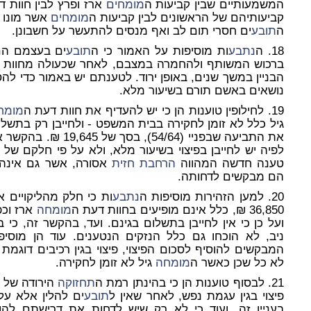
המשמעותיים שבין קביעות ה
מומחים
ארז ופרץ לבין חוות ד
קביעותיהם של הראשונים לבין קביעות ה
מומחים
אשר מונו 
ה
תובע
ים חסרי תום לב ואף מנסים להתעשר על חשבונן.
18. ה
נתבע
ות מוסיפות על האמור כי ה
תובע
ים בעצמם הם 
ברכוש המשותף ולהחמרה במצבם, לאחר שכעולה מחוות 
הבניין במשך שנים, באופן ירוד. לטענתם יש באמור כדי לה
נושאים באשם תורם בשיעור מלא.
19. לחילופין טוענות הן כי יש להעדיף את חוות דעת ה
מומח
גיל כלל לא זומן לחקירה בבית המשפט - ולחייבן רק בתשלום
את התביעה שבפניי (54/64), בסך של 19,645 ₪. בהקשר אחרון זה הן מוסיפות כי טענת ה
לפיה יש לחייבן בפיצוי בשיעור מלא, ולא על פי חלקם של 
טענה חדשה המהווה
הרחבת חזית
אסורה, אשר גם אינה
הם מבקשים לדחותה.
20. למען הזהירות מוסיפות ה
נתבע
ות כי חלק מהליקויים 
36,850 ₪, כלל אינם מופיעים בחוות דעת ה
מומחה
ארז וכפ
ועל כן כי אין לחייבן בתשלום בגינם. ועד, בהקשר זה, כי ב
ניב, לא הוכחו גם כלל הנזקים הנטענים. עוד הן מוסי
המבקשים להוסיף לסכום הפיצוי, פיצוי בגין רכיבים דוגמת ל
לא כל שכן כאשר ה
מומחה
גיל לא זומן לחקירה.
21. לבסוף טוענות הן כי בהינתן רמת ה
תחזוקה
הירודה של ה
פיצוי בגין עגמת נפש, לאחר שאין ל
תובע
ים להלין אלא על 
בעניין זה. ועוד כי לא רק שיש לדחות את דרישתם לה