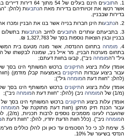
1. ה
תובע
אשר רכשו את זכויותיהם בדירות מאת ה
נתבע
בדירות שבבניין.
2. ה
נתבע
ות הינן חברות בנייה אשר בנו את הבניין ומכרו את
3. בתביעתם עותרים ה
תובע
ים לחיוב ה
נתבע
ות בתשלום פ
בבניין ובגין הוצאות נוספות בסך של 1,327,763 ₪.
4.
מומחה
בתחום ההנדסה, אשר מונה מטעם בית המשפ
בתחום מערכות הבניין, מר אייל ניב, שמונה לבקשתו של ה
גיל" ו"ה
מומחה
ניב"), קבעו בחוות דעתם;
אומדן עלות ביצוע ה
תיקונים
עבור ביצוע עבודות ה
תיקונים
באמצעות קבלן מזדמן) (חוות דעת מיו
(להלן: "חוות דעת ה
מומחה
גיל");
אומדן עלות ביצוע ה
תיקונים
(מ/1) של ה
מומחה
ניב) (להלן: "חוות דעת ה
מומחה
ניב");
אומדן עלות ביצוע ה
תיקונים
עבור הכנת תיק מתקן (חוות דעת מתוקנת של ה
מומחה
שהועברו ל
ה
מומחה
ניב"). (כלל חוות הדעת יחדיו, להלן: "חוות דעת ה
מ
הנדסי בשיעור של 10%.