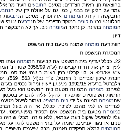
בהוצאותיהן. ראיות הצדדים: מטעם ה
תובע
ים העיד מר אילן
עמד על הליקויים בבניין, כמו גם על אוזלת ידן של ה
נתבע
התבקשה חקירת ה
מומחים
ארז ופרץ. מטעם ה
נתבע
ות ה
הרלוונטי רכז
תיקונים
במוקד הדיירים של ה
נתבע
ת 2 ומ
ה
מומחה
ברגינר. כן נחקר ה
מומחה
ניב. אך לא התבקשה חק
דיון
חוות דעת
מומחה
שמונה מטעם בית המשפט
המסגרת המשפטית
22. ככלל יעדיף בית המשפט את קביעות ה
מומחה
אותו מי
חברת שיכון
לפיהם:
מומחה
הממונה מטעם בית המשפט הוא בעל מעמד
הרשות השיפוטית, שתפקידו להקל עליה להכריע בסכסוך ו
שה
מומחה
ממונה על-ידי
בית-המשפט
ואמור לפעול מטעמו, 
לצדדים או למי מהם. לפיכך, ככלל, אין הוא בעל דבר
כ
מומחה
מטעם בית המשפט אינו תפקיד מעין-שיפוטי, עדי
עליו להפעיל שיקול דעת עצמאי, ללא מורה, מבלי שיהיה נ
פנים או ניגוד עניינים. שומה על בתי המשפט להגן על מע
ה
מומחים
למלא תפקידם נאמנה, מבלי שיעמדו חשופים ית