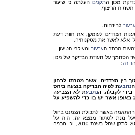
תקנים
העלתה כי שיעור
רעור
להידחות.
ענות הצדדים לעומקן, את חוות דעת
ן לי אלא לאשר את מסקנותיה.
תמעות מכתב ה
ערעור
ומעיקרי הטיעון.
 הסתמך על תעודת הבדיקה של מכון
ה
דירה
:
וך בין הצדדים, אשר מטרתו לבחון
ה
נתבע
ת לפיה הבדיקה בוצעה ביחס
 בידי לקבלה. ה
נתבע
ת לא הצביעה
על שינוי בתקן של שנת 2012 לעומת התקן משנת 2010 באופן אשר יש בו כדי להשפיע על
י ההתאמה באשר לתכולת הצמנט בחול
על מנת לסתור ממצא זה, היה על
המערערת להראות כי אכן קיים שינוי בין התקן משנת 2012 לתקן שחל בשנת 2010, וכי הבניה