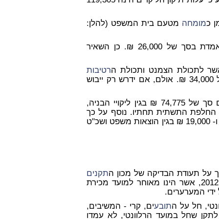
ן כ
מומחה
מטעם בית המשפט (להלן:
נתגלו ליקויים שעלות תיקונם נאמדת בסך של 26,000 ₪. כן השאיר
שר לתכולת הצמנט ותכולת ה
רטיבות
ותידרש החלפת הריצוף, יש להוסיף לעלות הכוללת סך של 34,000 ₪. אולם, אם ידרש רק ייבוש
בית המשפט קמא פסק כי על המערערת לשלם למשיבים סך של 74,775 ₪ בגין ליקויי הבניה,
ם החלפת התשתית תחתיו. נוסף על כך
נפסקו 10,000 ₪ בגין דיור חלופי, 6,000 ₪ בגין עוגמת נפש ו- 19,000 ₪ בגין הוצאות משפט ושכ"ט
על תעודת הבדיקה של מכון ה
תקנים
מיום 20.11.13, על אף שהתבססה על תקן מחודש ינואר 2012, אשר הינו מאוחר למועד מכירת
ידי המערערים.
טי, חל על ה
תובע
ים, קרי - המשיבים,
לתקן שחל במועד הרלוונטי, לא עמדו