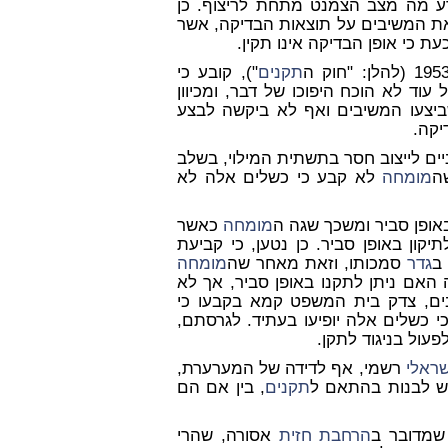
ודע מה מצב הצמנט מתחת לריצוף. כן
את המשיבים על תוצאות הבדיקה, אשר
 כי אופן הבדיקה אינו תקין.
תקנים
"), קובע כי
וד לא הוכח היפוכו של דבר, ומכיוון
צעו המשיבים ואף לא ביקשה לבצע
יקה.
ים לייצוב חסר בתשתית המילוי, בשלב
ה
מומחה
לא קבע כי כשלים אלה לא
אופן סביר ומשכך שגה ה
מומחה
כאשר
יקון באופן סביר. כן נטען, כי קביעת
ב
גדר
סמכותו, וזאת מאחר שה
מומחה
 האם ניתן לתקנו באופן סביר, אך לא
ים, צדק בית המשפט קמא בקבעו כי
י כשלים אלה יופיעו בעתיד. לגרסתם,
עול בניגוד לתקן.
שראלי
רשמי, אף לדידה של המערערת,
ש לבנות בהתאם ל
תקנים
, בין אם הם
שמדובר ב
הרחבת חזית
אסורה, שהרי