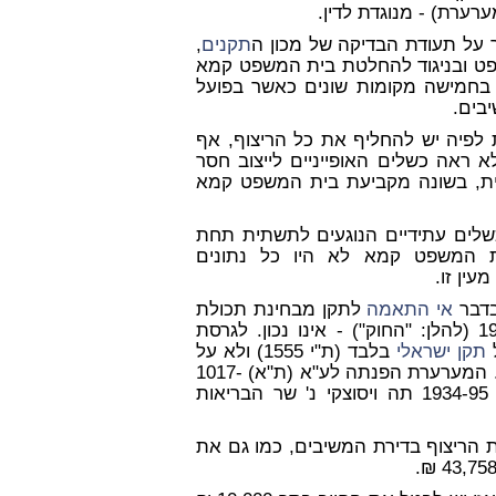
רערת) - מנוגדת לדין.
על תעודת הבדיקה של מכון ה
תקנים
,
 ובניגוד להחלטת בית המשפט קמא
בחמישה מקומות שונים כאשר בפועל
בים.
פיה יש להחליף את כל הריצוף, אף
א ראה כשלים האופייניים לייצוב חסר
ית, בשונה מקביעת בית המשפט קמא
כשלים עתידיים הנוגעים לתשתית תחת
ית המשפט קמא לא היו כל נתונים
מעין זו.
דבר
אי התאמה
לתקן מבחינת תכולת
, התשל"ג-1973 (להלן: "החוק") - אינו נכון. לגרסת
תקן ישראלי
בלבד (ת"י 1555) ולא על
תקן רשמי, ואין בכך הפרת החוק, העוסק בתקן רשמי בלבד. המערערת הפנתה לע"א (ת"א) 1017-
08 אחים שרבט חברה לבניה בע"מ נ' אליג'ה וכן לבג"ץ 1934-95 תה ויסוצקי נ' שר הבריאות
ת הריצוף בדירת המשיבים, כמו גם את