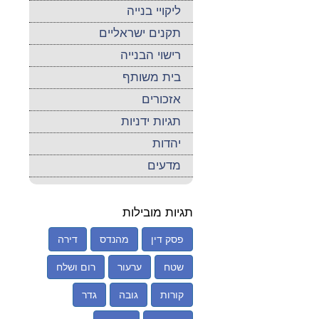
ליקויי בנייה
תקנים ישראליים
רישוי הבנייה
בית משותף
אזכורים
תגיות ידניות
יהדות
מדעים
תגיות מובילות
פסק דין
מהנדס
דירה
שטח
ערעור
רום ושלח
קורות
גובה
גדר