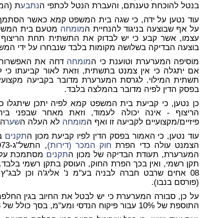
בנטל להוכחת טענתם, והעברת הנטל לכתפי ה
נתבע
ת (המע
עוד נטען על ידה, כי שגה בית המשפט קמא כאשר הסתמך 
על אף שבוצעה בניגוד להנחיית ה
מומחה
מטעם בית המשפט
עצמו, אשר קבע כי יש לבדוק את התשתית תחת הריצוף 
בוצעה הבדיקה בשלושה מקומות בלבד שנבחרו על ידי המשי
מוסיפה המערערת וטוענת כי ה
מומחה
דחה את האפשרות ל
אם יתגלה כי אין צמנט בתשתית, וזאת לאור קביעתו כי ל
תשתית המילוי. לגרסת המערערת מדובר בקביעה מקצוע
בפסק הדין לפיה מדובר בהמלצה בלבד.
כן נטען, כי קביעת בית המשפט קמא לפיה יתכן שיתגלו 
הריצוף - אינה יכולה לעמוד, וזאת מאחר שבפני ב
פיזיים/מקצועיים לקביעה זו ואף ה
מומחה
לא העלה ה
שער
ה 
עוד נטען, כי האמור בפסק הדין לפיו קביעת מכון ה
תקנים
ב
הצמנט עולה כדי הפרת
חוק המכר (דירות)
המערערת, תעודת הבדיקה של מכון ה
תקנים
מסתמכת על
(פורסם בנבו).
על כן, סבורה המערערת כי יש לבטל את החיוב בגין החלפ
התוספת של 10% עבור פיקוח הנדסי ומע"מ, בסך כולל של 43,758 ₪.