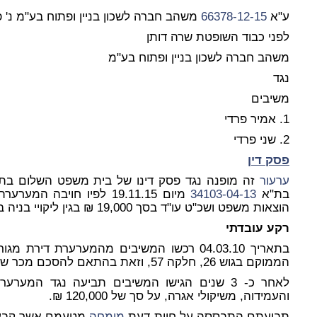
ע"א
66378-12-15
משהב חברה לשכון בניין ופתוח בע"מ נ' פ
לפני כבוד השופטת שרה דותן
משהב חברה לשכון בניין ופתוח בע"מ
נגד
משיבים
1. אמיר פרדי
2. שני פרדי
פסק דין
ערעור
זה מופנה נגד פסק דינו של בית משפט השלום בתל 
בת"א
34103-04-13
הוצאות משפט ושכ"ט עו"ד בסך 19,000 ₪ בגין ליקויי בניה בדירת המשיבים.
רקע עובדתי
הממוקם בגוש 26, חלקה 57, וזאת בהתאם להסכם מכר שנכרת בין הצדדים.
לאחר כ- 3 שנים הגישו המשיבים תביעה נגד המער
והעמידוה, משיקולי אגרה, על סך של 120,000 ₪.
תביעתם התבססה על חוות דעת
מומחה