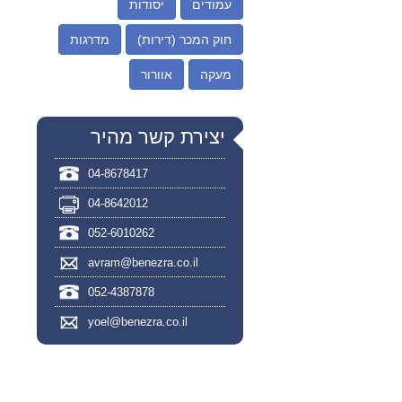
עמודים
יסודות
חוק המכר (דירות)
מדרגות
מעקה
אוורור
יצירת קשר מהיר
04-8678417
04-8642012
052-6010262
avram@benezra.co.il
052-4387878
yoel@benezra.co.il