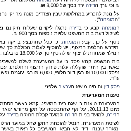
₪ וכי ערך ה
דירה
ירד בסך של 8,000 ₪.
על מנת להכריע במחלוקות שבין הצדדים מונה מר יקי נחמ
"ה
מומחה
").
ה
מומחה
קבע כי ב
דירה
לשיקול דעת בית המשפט עלויות נוספות בסך 900 ₪.
נוסף על כך, קבע ה
מומחה
, כי ככל שתתבצע בדיקה בא
המילוי שמתחת לריצוף יש להוסיף סך של 18,000 ₪ בלבד.
כאשר בין היתר שוקללה עלות פירוק הריצוף והחלפתו, ע
עו"ד.
פסק דין
זה הינו מושא ה
ערעור
שלפני.
טענות המערערת
המערערת טוענת כי שגה בית המשפט קמא כאשר הסתמך 
ה
דירה
, למועד בניית ה
דירה
ולמועד קבלת החזקה ב
דירה
על 
לשיטת המערערת, הנטל להוכחת התקן שחל במועד הרלוונ
ומאחר שבנדון דידן לא הביאו המשיבים כל ראיות באשר 