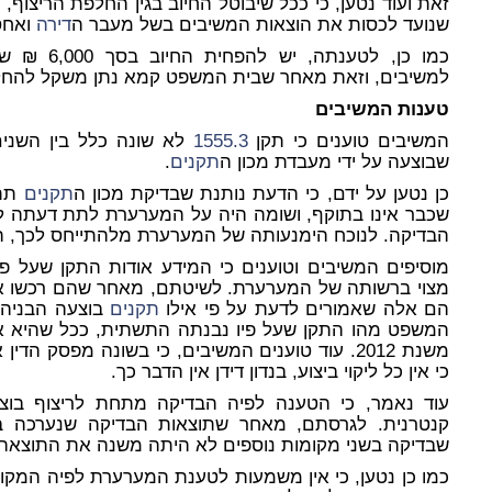
שנועד לכסות את הוצאות המשיבים בשל מעבר ה
דירה
ואחס
כמו כן, לטע
למשיבים, וזאת מאחר שבית המשפט קמא נתן משקל להחלפ
טענות המשיבים
המשיבים טוענים כי תקן
1555.3
שבוצעה על ידי מעבדת מכון ה
תקנים
.
כן נטען על ידם, כי הדעת נותנת שבדיקת מכון ה
תקנים
תתב
שכבר אינו בתוקף, ושומה היה על המערערת לתת דעתה ל
הבדיקה. לנוכח הימנעותה של המערערת מלהתייחס לכך, 
מוסיפים המשיבים וטוענים כי המידע אודות התקן שעל פ
מצוי ברשותה של המערערת. לשיטתם, מאחר שהם רכשו 
הם אלה שאמורים לדעת על פי אילו
תקנים
בוצעה הבניה.
המשפט מהו התקן שעל פיו נבנתה התשתית, ככל שהיא אינ
משנת 2012. עוד טוענים המשיבים, כי בשונה מפסק הדין אליו מפנה המערערת בו ה
כי אין כל ליקוי ביצוע, בנדון דידן אין הדבר כך.
עוד נאמר, כי הטענה לפיה הבדיקה מתחת לריצוף בוצ
קנטרנית. לגרסתם, מאחר שתוצאות הבדיקה שנערכה ב
שבדיקה בשני מקומות נוספים לא היתה משנה את התוצאה.
כמו כן נטען, כי אין משמעות לטענת המערערת לפיה המקו