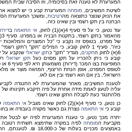
המערערת לא טענה זאת בסיכומיה, וזו הסיבה שבית המשפט
לשיטת המשיבים,
מומחה
המערערת קבע כי יש למצוא את
את הנזק שנוצר כתוצאה מה
רטיבות
, ומשכך המערערת הסכי
הבחנה בין תקן רשמי ובין שאינו כזה.
עוד נטען, כי על פי סעיף 4(א)(1) לחוק,
אי התאמה
ב
דירה
מה
של מפרט. בטופס זה נקבע כי "כל המוצרים והמלאכות יה
כזה". סעיף 1 לחוק קובע, כי המילים "תקן" ו"תקן רשמי" יהיו כמשמעותם בחוק ה
6(א) לחוק ה
תקנים
, מגדיר "תקן" כ
תקן ישראלי
שנקבע על יד
קובע כי ניתן להכריז על תקן מסוים כעל
תקן ישראלי
רשמ
לטופס המפרט, אופן הנחת הריצוף, המהווה מוצר או מלא
הישראלי, בין אם הוא רשמי ובין אם לאו.
לטענת המשיבים, מאחר שהמערערת לא התנגדה לקביעה 
עליה לטעון לאמת מידה אחרת על פיה תיקבע תקינותו של 
מלהתנגד כעת לקבלת התקן שאינו רשמי.
כן נטען, כי סעיף 4(א)(2) לחוק שאינו מגביל
אי התאמה
קובע כי
אי התאמה
נוצרת גם כאשר מקורה בעבודה או בחומ
יתרה מכך נטען, כי טענת המערערת לפיה יש לבטל את 
מקביעת ה
מומחה
באמצעים מכניים בעלות של כ-18,000 ₪. לטענתם, הרי ה