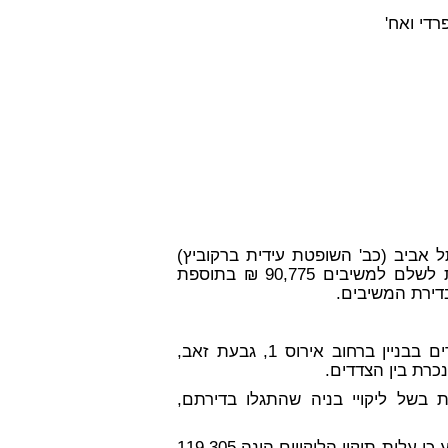
רדי ואח'
אביב (כב' השופטת עידית ברקוביץ)
מיום 19.11.15 לפיו חויבה המערערת לשלם למשיבים 90,775 ₪ בתוספת
בתאריך 04.03.10 רכשו המשיבים מהמערערת דירת מגורים בבניין ברחוב אירוס 1, גבעת זאב,
ערת בשל ליקויי בניה שהתגלו בדירתם,
מטעמם אשר קבע כי עלות תיקון הליקויים הינה 119,305