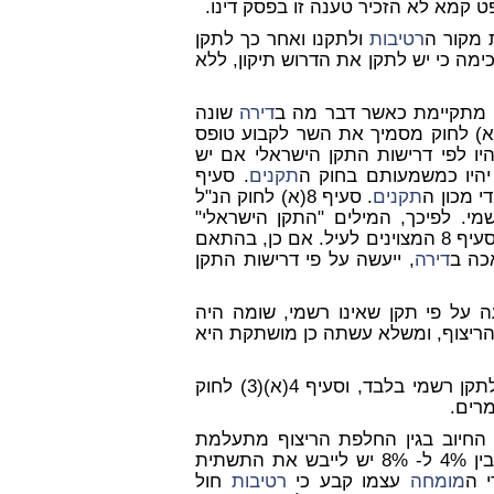
 קמא לא הזכיר טענה זו בפסק דינו.
 מקור ה
רטיבות
ולתקנו ואחר כך לתקן
מה כי יש לתקן את הדרוש תיקון, ללא
מתקיימת כאשר דבר מה ב
דירה
שונה
אמור בתקן רשמי, בתקנות הבניה או במפרט. סעיף 3(א) לחוק מסמיך את השר לקבוע טופס
יו לפי דרישות התקן הישראלי אם יש
תקנים
. סעיף
י מכון ה
תקנים
. סעיף 8(א) לחוק הנ"ל
י. לפיכך, המילים "התקן הישראלי"
המופיעות בצו המכר (דירות) משמעותן היא לפי סעיף 6 או סעיף 8 המצוינים לעיל. אם כן, בהתאם
כה ב
דירה
, ייעשה על פי דרישות התקן
על פי תקן שאינו רשמי, שומה היה
הריצוף, ומשלא עשתה כן מושתקת היא
לתקן רשמי בלבד, וסעיף 4(א)(3) לחוק
רים.
החיוב בגין החלפת הריצוף מתעלמת
לפיה במקרה שתימצא תשתית רטובה בין 4% ל- 8% יש לייבש את התשתית
מומחה
עצמו קבע כי
רטיבות
חול