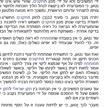
ידי המשיבים ולא על ידי מכון ה
תקנים
, שהרי איש אינו י
נטען, כי המערערת לא ביקשה לנהל הליך הוכחות ולחקור 
צורפו לתצהיר עדותם הראשית, ומשכך היא מנועה מלטעון כעת
יתרה מכך נטען, כי סעיף 12(ב) לחוק ה
תקנים
התשי"ג-1953 (להלן: "חוק ה
תעודת בדיקה שנתן מכון ה
תקנים
תשמש ראיה לתוכנה כל ע
שהמערערת לא הביאה כל ראיה הסותרת את הבדיקה שבי
בדיקה אחרת - מושתקת היא מלהתנגד לתוצאותיה של הבד
עוד נטען, כי אין בעובדה שה
מומחה
לא ראה כשלים האופייני
זה, כדי להעיד שבעתיד לא יופיעו כשלים כאלו, מה גם ש
יופיעו.
זאת ועוד נטען, כי התשתית שמתחת לריצוף ניתנת לתיקון ב
הכניס תיקון זה תחת קטגוריית ה
תיקונים
שאינם ניתנים לת
ה
מומחה
לפיה על אף שנמצא ליקוי אין צורך לתקנו - אינה 
אמור לחוות דעתו באשר לקיומו של הליקוי, ובאשר לשאלה
בשאלה האם יש לתקן את הליקוי. על כן, לשיטת המשיב
מדובר בהמלצה ולא בקביעה מקצועית, וכי לא מן הנמנע כ
השארת הליקוי בעינו כמוה כמסר לחברות הבניה להמשיך ולפ
עוד טוענים המשיבים, כי אין הבחנה בין
תקן ישראלי
ל
תקן י
משום שעל פי ההסכם שנוסח על ידי המערערת נקבע כי י
רשמיים ובין אם לאו.
מעבר לכך נטען, כי יש לדחות טענה זו על הסף מחמת 