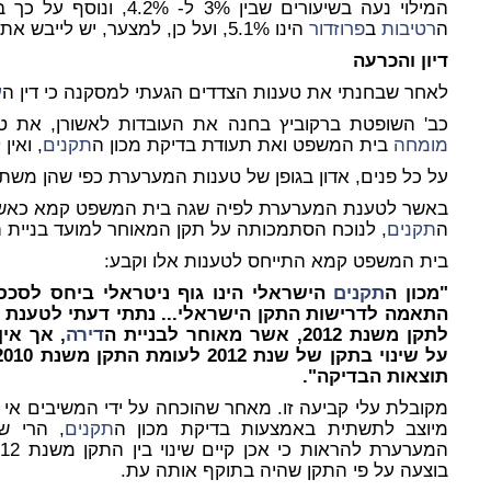
המילוי נעה בשיעורים שבין 3% ל- 4.2%, ונוסף על כך בדיקת מכון ה
ה
רטיבות
ב
פרוזדור
הינו 5.1%, ועל כן, למצער, יש לייבש את תשתית הריצוף.
דיון והכרעה
לאחר שבחנתי את טענות הצדדים הגעתי למסקנה כי דין ה
ע
כב' השופטת ברקוביץ בחנה את העובדות לאשורן, את ט
מומחה
בית המשפט ואת תעודת בדיקת מכון ה
תקנים
, ואי
על כל פנים, אדון בגופן של טענות המערערת כפי שהן מש
באשר לטענת המערערת לפיה שגה בית המשפט קמא כאשר
ה
תקנים
, לנוכח הסתמכותה על תקן המאוחר למועד בניית 
בית המשפט קמא התייחס לטענות אלו וקבע:
"מכון ה
תקנים
הישראלי הינו גוף ניטראלי ביחס לסכס
התאמה לדרישות התקן הישראלי... נתתי דעתי לטענת 
לתקן משנת 2012, אשר מאוחר לבניית ה
דירה
, אך אין
תוצאות הבדיקה".
מקובלת עלי קביעה זו. מאחר שהוכחה על ידי המשיבים א
מיוצב לתשתית באמצעות בדיקת מכון ה
תקנים
, הרי ש
בוצעה על פי התקן שהיה בתוקף אותה עת.