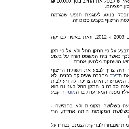
זאת ועוד נטען, כי ככל שיבוטל החיוב בגין החלפת הריצוף, אזי יש לבטל את החיוב בסך 10,000 ₪
ון חפציהם.
נתה, יש להפחית החיוב בסך 6,000 ₪ שנפסק בנוגע לעוגמת הנפש שנגרמה
ת הריצוף בקבעו סכום זה.
לא שונה כלל בין השנים 2003 ו- 2012, וזאת באשר לבדיקה
צע על פי התקן החל ולא על פי תקן
כך כאשר בית המשפט הורה על ביצוע
היא מושתקת מלטעון אחרת.
יו היה צריך לבצע את תשתית הריצוף
את ה
דירה
מחברה שעיסוקה בבניה, לא
 המערערת היתה צריכה להודיע לבית
ה סבורה כי התקן החל בעניינה הוא
מומחה
קבע
עה בשלושה מקומות ולא בחמישה -
שלושת המקומות היתה אחידה, הרי
מות שנבחרו לבדיקת הצמנט נבחרו על