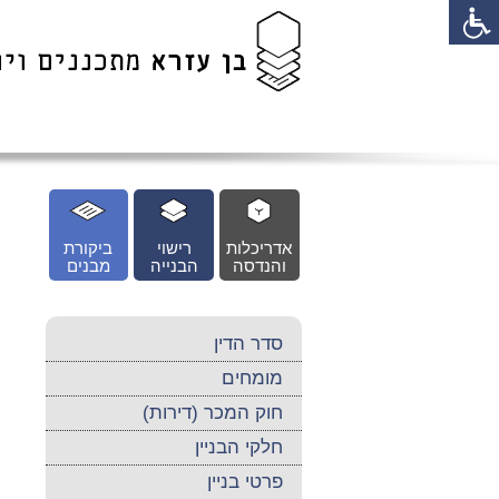
לג
כן
זי
אדריכלות
רישוי
ביקורת
והנדסה
הבנייה
מבנים
סדר הדין
מומחים
חוק המכר (דירות)
חלקי הבניין
פרטי בניין