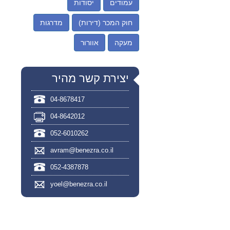
עמודים
יסודות
חוק המכר (דירות)
מדרגות
מעקה
אוורור
יצירת קשר מהיר
04-8678417
04-8642012
052-6010262
avram@benezra.co.il
052-4387878
yoel@benezra.co.il