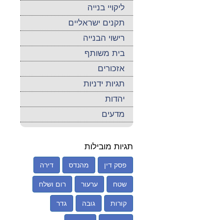
ליקויי בנייה
תקנים ישראליים
רישוי הבנייה
בית משותף
אזכורים
תגיות ידניות
יהדות
מדעים
תגיות מובילות
פסק דין
מהנדס
דירה
שטח
ערעור
רום ושלח
קורות
גובה
גדר