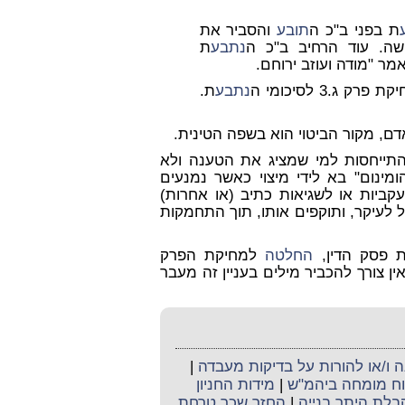
ת בפני ב"כ ה
תובע
והסביר את
ה. עוד הרחיב ב"כ ה
נתבע
ת
אמר "מודה ועוזב ירוחם.
.3 לסיכומי ה
נתבע
ת.
אדם, מקור הביטוי הוא בשפה הטינית.
התייחסות למי שמציג את הטענה ולא
מינום" בא לידי מיצוי כאשר נמנעים
ביות או לשגיאות כתיב (או אחרות)
 לעיקר, ותוקפים אותו, תוך התחמקות
ת פסק הדין,
החלטה
למחיקת הפרק
ואין צורך להכביר מילים בעניין זה מעבר
ו/או להורות על בדיקות מעבדה
|
קוח מומחה ביהמ"ש
|
מידות החניון
קבלת היתר בנייה
|
החזר שכר טרחת