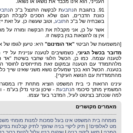
הענייני, הוא אינו מכבד את נושאו או נשואו.
91. בתגובת ה
נתבע
ת לבקשה התנצל ב"כ ה
נתבע
כוונת הדברים, הגם שלא הסכים לקבלת הבקש
בשבחיה של ב"כ ה
תובע
, וטוב שעשה כן. על זאת יי
אשר על כן, אני מקבלת את הבקשה ומורה על מחיקת פרק ג
אין צו להוצאות בגין בקשה זו.
[המשמעות של הביטוי
"אד הומינום"
היא: טיעון לגופו של 
מדובר בכשל הגיוני,
כשמשיבים לטענה עניינית על ידי 
לטענה עצמה. כמו כן, הכשל הלוגי שחבוי בשיטת "אד הו
מלהתמודד עם הטענה ובמקום זאת מתייחסים לחוסר העק
בטענה. הכשל הוא בכך שמעלים נושא משני שאינו שייך כלל
מהתמודדות עם הנושא העיקרי].
עינינו הרואות כי בית המשפט הוציא מתחת ידו במסגר
המשמיץ מתוך סיכומי ה
נתבע
ת - שיכון ובינוי נדלן בע"מ - 
למה שנכתב בציטוט לעיל, המדבר בעד עצמו.
מאמרים מקושרים
מומחה בית המשפט אינו בעל סמכות למנות מומחי משנה 
מט לאלופים!
|
תיק ליקויי בניה שהפך לתיק קבלנות בפי
המכני
|
סיווג ליקויי בניה
|
שיקום בניין עלול להיות כרוך ב