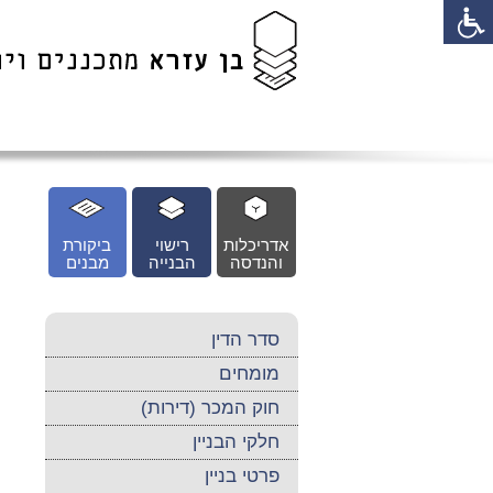
לג
כן
זי
אדריכלות
רישוי
ביקורת
והנדסה
הבנייה
מבנים
סדר הדין
מומחים
חוק המכר (דירות)
חלקי הבניין
פרטי בניין