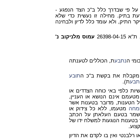
ל פי שבדרך כלל ב"כ הצד הנפגע -
ת בתיק. מחילה זו נעשית כדי שלא
קר התיק, ולא עומד כלל לדיון ולבחינה
26398-
עמוס מלניקוב נ'
נתבע
ת, הכוללים לטענתה
 מקבלת את בקשת ב"כ ה
תובע
תבע
ת).
יות כלפי באי כוחה הצדדים או
טעמם אינם הנושא או העניין,
ל הטענות, מדובר בטענות אשר
מחה
מטעמו, ללא כל צידוק או
להישמר בטעם העלאתן על הכתב
בטענות הנוגעות למשלח ידו של
צוע.
או רלבנטי ואין בו לקדם את הדיון