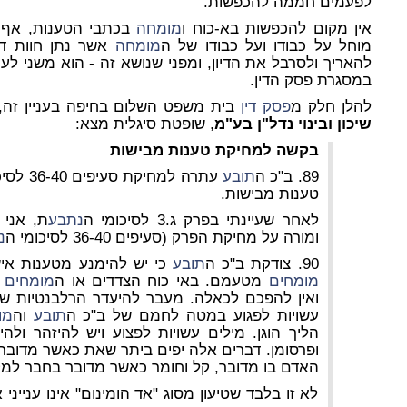
לפעמים חממה להכפשות.
אין מקום להכפשות בא-כוח ו
מומחה
בכתבי הטענות, אף ע
מוחל על כבודו ועל כבודו של ה
מומחה
אשר נתן חוות דע
להאריך ולסרבל את הדיון, ומפני שנושא זה - הוא משני לעי
במסגרת פסק הדין.
להלן חלק מ
פסק דין
בית משפט השלום בחיפה בעניין זה, ת"א 04-15
שיכון ובינוי נדל"ן בע"מ
, שופטת סיגלית מצא:
בקשה למחיקת טענות מבישות
89. ב"כ ה
תובע
עתרה למחיקת סעיפים 36-40 לסיכומי ה
טענות מבישות.
לאחר שעיינתי בפרק ג.3 לסיכומי ה
נתבע
ת, אני
ומורה על מחיקת הפרק (סעיפים 36-40 לסיכומי ה
נ
90. צודקת ב"כ ה
תובע
כי יש להימנע מטענות איש
מומחים
מטעמם. באי כוח הצדדים או ה
מומחים
מ
ואין להפכם לכאלה. מעבר להיעדר הרלבנטיות ש
עשויות לפגוע במטה לחמם של ב"כ ה
תובע
וה
מו
הליך הוגן. מילים עשויות לפצוע ויש להיזהר ו
ופרסומן. דברים אלה יפים ביתר שאת כאשר מדובר 
האדם בו מדובר, קל וחומר כאשר מדובר בחבר למק
לא זו בלבד שטיעון מסוג "אד הומינום" אינו ענייני 