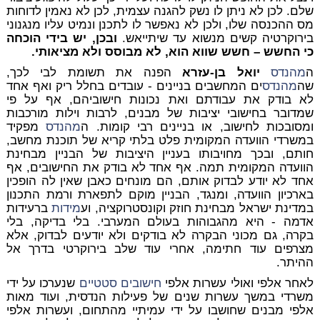
שלם. לכן לא ניתן לו נשק להגנה עצמית, לכן לא נאמין לדוחות
מס ההכנסה שלו, ולכן לא נאפשר לו לתכנן ונמיט עליו מנגנוני
בירוקרטיה קשים מנשוא עד שיתייאש.
ובכן, יש בידי הוכחה
כי החשש – חשש שווא הוא, לא מבוסס ולא מציאותי.
ה
מהנדס
יואל בן-עזרא
הפנה את תשומת לבי לכך,
שה
מהנדס
ים המחשבים בניינים - עובדים בחלל ריק ואף אחד
לא בודק את עבודתם ואת נכונות חישוביהם, אף על פי
שמדובר בחישובי יציבות של מבנים, לרבות וילות מורכבות
ומסובכות לחישוב, או בניינים רבי קומות. ה
מהנדס
מפקיד
במשרדי הוועדה המקומית פלט בלתי קריא של תוכנת מחשב,
חותם, ובכך מחויבותו בעניין היציבות של הבניין מבחינת
הוועדה המקומית תמה. אף אחד לא בודק את החישובים, אף
אחד לא יודע לבדוק אותם, הם מונחים כאבן שאין לה הופכין
בארכיון הוועדה, ומנגד, הבניין מוקם לתפארת ורמת התכנון
במדינת ישראל מבחינת חוזק וקונסטרוקציה, וע
מידות
ברעידות
אדמה - היא מהגבוהות בעולם המערבי. בלי בדיקה, בלי
בקרה, גם מכוני הבקרה לא בודקים ולא יודעים לבדוק, אלא
מצרפים עוד חתימה, אחרי עוד שלב בירוקרטי בדרך אל
ההיתר.
לאחר אלפי ואולי עשרות אלפי
חישובים סטטיים
שנערכו על ידי
משרדי במשך עשרות שנים של פעילות הנדסית, ועוד מאות
אלפי מבנים שחושבו על ידי עמיתיי מהתחום, ועשרות אלפי