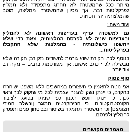
מיותר ככל שהמשטרה לא תחרוג מתפקידה ולא תמליץ
לפרקליטות דבר. אך מכיוון שהמשטרה ממליצה, מוטב
שהמלצותיה יהיו חסויות.
ועוד משהו:
גם למשטרה עדיף בעדיפות ראשונה לא להמליץ
ובעדיפות שניה לא לפרסם המלצותיה, וזאת כדי שלא
ייחשפו כישלונותיה - בהמלצות שלא התקבלו
בפרקליטות...
בנוסף לכך, חקירת שווא גורמת לחשודים נזק רב; חקירה שלא
מבשילה לכדי כתב אישום, אך מפורסמת ברבים – נזקה רב
עוד יותר.
סוף פסוק
אני נוטה להאמין כי העצורים במחשכים ללא משפט ישוחררו
בהקדם, כי יינתן נשק להגנה עצמית לכל מי שזקוק לכך וראוי
לכך, כי יינתן חופש תכנון כפי שניתן בפועל לציבור
הקונסטרוקטורים, כי הבירוקרטיה תמוגר [ובשלב המידי
תצומצם] וכי המשטרה תתמקד בשיטור ובביטחון פנים ותפסיק
להמליץ ולפרסם.
מאמרים מקושרים