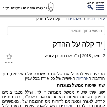
תפריט
חיפוש
לג
עמוד הבית
מאמרים
יד קלה על ההדק
»
»
כן
זי
יד קלה על ההדק
2 ינואר, 2018
|
ד"ר אברהם בן עזרא
שמירה
ההצעה היא להגביל את שליטת המשטרה על האזרחים, תוך
הרחבת ה
אחריות
האישית של כל אזרח בכל עניין
שתי שיטות ממשל מנוגדות
ישנן שתי שיטות ממשל מנוגדות זו לזו, ושלל מצבי ביניים
ביניהן. השיטה האחת היא זו הנהוגה בארה"ב, בה נותנים
קרדיט לאזרח ומאמינים לדוחות מס ההכנסה שלו, מאפשרים
למתכננים לתכנן, ו
מוכר
ים נשק להגנה עצמית כמעט לכל