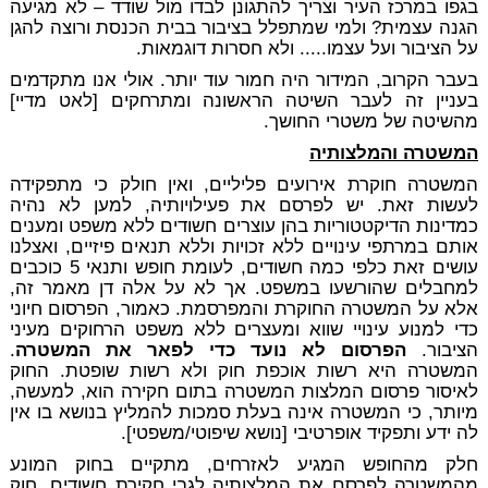
בגפו במרכז העיר וצריך להתגונן לבדו מול שודד – לא מגיעה
הגנה עצמית? ולמי שמתפלל בציבור בבית הכנסת ורוצה להגן
על הציבור ועל עצמו..... ולא חסרות דוגמאות.
בעבר הקרוב, המידור היה חמור עוד יותר. אולי אנו מתקדמים
בעניין זה לעבר השיטה הראשונה ומתרחקים [לאט מדיי]
מהשיטה של משטרי החושך.
המשטרה והמלצותיה
המשטרה חוקרת אירועים פליליים, ואין חולק כי מתפקידה
לעשות זאת. יש לפרסם את פעילויותיה, למען לא נהיה
כמדינות הדיקטטוריות בהן עוצרים חשודים ללא משפט ומענים
אותם במרתפי עינויים ללא זכויות וללא תנאים פיזיים, ואצלנו
עושים זאת כלפי כמה חשודים, לעומת חופש ותנאי 5 כוכבים
למחבלים שהורשעו במשפט. אך לא על אלה דן מאמר זה,
אלא על המשטרה החוקרת והמפרסמת. כאמור, הפרסום חיוני
כדי למנוע עינויי שווא ומעצרים ללא משפט הרחוקים מעיני
הציבור.
הפרסום לא נועד כדי לפאר את המשטרה
.
המשטרה היא רשות אוכפת חוק ולא רשות שופטת. החוק
לאיסור פרסום המלצות המשטרה בתום חקירה הוא, למעשה,
מיותר, כי המשטרה אינה בעלת סמכות להמליץ בנושא בו אין
לה ידע ותפקיד אופרטיבי [נושא שיפוטי/משפטי].
חלק מהחופש המגיע לאזרחים, מתקיים בחוק המונע
מהמשטרה לפרסם את המלצותיה לגבי חקירת חשודים, חוק