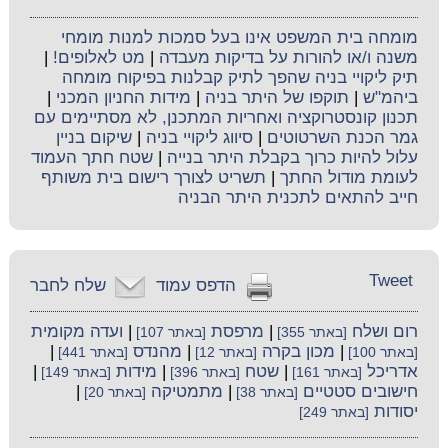
מומחה בית המשפט אינו בעל סמכות למנות מומחי
משנה ו/או להורות על בדיקות מעבדה
|
מט לאלופים!
|
תיק ליקויי בניה שהפך לתיק קבלנות בפיקוח מומחה
ביהמ"ש
|
תוקפו של היתר בניה
|
מידות החניון המכני
|
תכנון קונסטרוקציה ואחריות המתכנן, לא מסתיימים עם
גמר הכנת השרטוטים
|
סיווג ליקויי בניה
|
שיקום בניין
עלול להיות כרוך בקבלת היתר בנייה
|
שטח חתך העמוד
לעומת מודול החתך
|
תשריט לצורך רישום בית משותף
חייב להתאים לתכנית היתר הבניה
Tweet
הדפס עמוד
שלח לחבר
רום ושלח
|
מרפסת
|
ועדה מקומית
[באתר 355]
[באתר 107]
|
מכון בקרה
|
מהנדס
|
[באתר 100]
[באתר 12]
[באתר 441]
אדריכל
|
שטח
|
מידות
|
[באתר 161]
[באתר 396]
[באתר 149]
חישובים סטטיים
|
מתמטיקה
|
[באתר 38]
[באתר 20]
יסודות
[באתר 249]