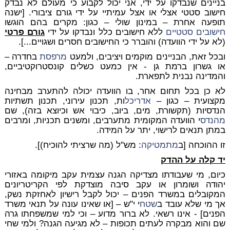
בניינים שנבדקו על ידי, אני יכול לקבוע כי מעולם לא נבדק
חישוב סטטי אצלי או אצל עמיתיי על ידי גורם ציבורי. [ישנה
תופעה אחרת – במינון שולי – כגון: מקרים בהם הוגשו
חישובים סטטיים
ללא חישובים כלל ונבדקו על ידי
גורם פרטי
(לא על ידי הוועדה) והוברר כי החישובים חסרים ושגויים...].
ובכל זאת, הבניינים מוקמים ויציבים, ולמעט
מרפסת
בחדרה –
או גשרון ברמת גן - אין כמעט כשלים קונסטרוקטיביים,
והמדינה נבנית לתפארת.
לא כן בכל תחום אחר, בו הוועדה יכולה להתערב מבחינה
מקצועית – כגון –
אדריכל
ות, תכנון עירוני, תכנון תשתיות
הנדסיות (תקשורת, מים, ביוב, כיבוי אש וכיוצא בזה), שם
מהנדס
י הוועדה המקומית מתערבים, ומשנים תכניות, ומרבים
במתן תנאים לרישוי, יתר על המידה.
זו ההוכחה [ב
מתמטיקה
: מש"ל (מה שרציתי להוכיח)].
יד קלה על ההדק
כיום, מי שעבודתו מצדיקה הגנה עצמית עקב מיקומה באזורי
יהודה ושומרון או עקב סיבה מוצדקת לפי הקריטריונים
המקובלים במשרד הפנים – יכול לקבל רישיון לאחזקת נשק,
אך מי שלא עובד ב
שטח
י י"ש – [או שאינו עונה על תנאי משרד
הפנים] - אינו רשאי. לא ברור מדוע – וכי למי שמשפחתו גרה
שם והוא מבקרה לעתים תכופות – לא מגיעה הגנה? ולמי שחי