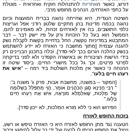
דורש, כאשר ה
אחריות
להתנהלות חוקית ואחראית - מוטלת
על כתפי האזרחים, הנהנים מחופש מרבי.
השיטה הנגדית, היא שהייתה נהוגה בברית המועצות וכיום
נהוגה בכמה מדינות בהן מתקיים שלטון רודני אפל ועריצות
כלפי התושבים, בה אין לאזרחים זכויות, לא מאמינים להם,
הממשל הוא בעל כל הזכויות ורק על פיו יישק דבר – דבר
המתבטא במדיניות נוקשה, החל בדחיית בקשות לקבלת נשק
להגנה עצמית [מתוך מחשבה כי האזרח לא יידע להשתמש
בנשק כהלכה ויגרום בכך לאי-סדר], וכלה בתכנון הבניינים רק
בידי הרשות הציבורית או באישורה הקפדני ולא לפני בדיקתה
לפרטי פרטים, וכך גל בכל מישורי החיים. ביסוד שיטה זו
ההנחה כי כאשר אין מלכות השולטת ביד רמה – "
איש את
רעהו חיים בלעו
".
[המקור – במשנה, מחשבת אבות, פרק ג' משנה ב':
" רַבִּי חֲנִינָא סְגַן הַכֹּהֲנִים אוֹמֵר, הֱוֵי מִתְפַּלֵּל בִשְׁלוֹמָהּ
שֶׁל מַלְכוּת, שֶׁאִלְמָלֵא מוֹרָאָהּ, אִישׁ אֶת רֵעֵהוּ חַיִּים
בְּלָעוֹ."
הפירוש הוא כי ללא מורא המלכות, לא ייכון סדר].
בזכות החופש לאזרח
הטענה נגד מתן החופש לאזרח היא כי האזרח טיפש או רשע,
וינצל את החופש הניתן לו לרעה ועל ידי כך עלול להיפגע ציבור