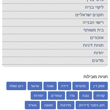
ליקויי בנייה
תקנים ישראליים
רישוי הבנייה
בית משותף
אזכורים
תגיות ידניות
יהדות
מדעים
תגיות מובילות
פסק דין
מהנדס
דירה
שטח
ערעור
רום ושלח
קורות
גובה
גדר
עמודים
יסודות
חוק המכר (דירות)
מדרגות
מעקה
אוורור