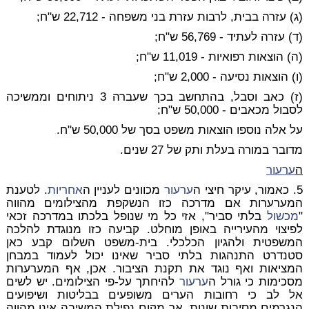
(ג) עזרה בבית, לרבות עזרת בני משפחה - 22,712 ש"ח;
(ד) עזרה לעתיד - 56,769 ש"ח;
(ה) הוצאות רפואיות - 11,019 ש"ח;
(ו) הוצאות נסיעה - 2,000 ש"ח;
(ז) כאב וסבל, בהתחשב בכך שעברה 3 ניתוחים וממשיכה
לסבול מכאבים - 50,000 ש"ח;
על אלה נוספו הוצאות משפט בסך של 50,000 ש"ח.
מדובר במורה בעלת ותק של 27 שנים.
ה
ערעור
5. כאמור, עיקר חיצי ה
ערעור
מכוונים לעניין ה
אחריות
. לטענת
המערערות אם מדרכה כזו הנשקפת מהצילומים מהווה
"
מכשול
בלתי סביר", אזי כל מי שנופל בלכתו במדרכה זכאי
לפיצוי מהעירייה באופן מוחלט. קביעה כזו מנוגדת להלכה
המשפטית ולהגיון הכלכלי. בית-משפט השלום קבע כאן
סטנדרט התנהגות בלתי סביר שאינו יכול לעמוד במבחן
המציאות ואף נוגד את תקנת הציבור. אכן, אף המערערות
מסכימות כי גורל ה
ערעור
להיחתך על-פי הצילומים. יש לשים
אל לב כי רחובות הערים משופעים בבליטות ושיפועים
הנגרמים מסיבות שונות, אך מקום נפילת המשיבה אינו מהווה