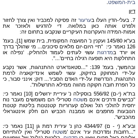
בית-המשפט
.
דיון
7. בעלי-הדין העלו ב
ערעור
זה פסיקה למכביר ואין צורך לחזור
ולפרט אותה כאן במלואה. די להדגיש ולאזכר את
אמות-המידה והעקרונות העיקריים שנקבעו בתחום זה:
בע"א 145/80 ועקנין נ' המועצה המקומית, בית שמש [1], בעמ'
126 נאמר כי: "חיי היום-יום מלאים סיכונים... מי שהולך בדרך
או יורד ב
מדרגות
עשוי לעתים לעמוד ולהחליק. 'נפילה או
התחלקות היא תופעה רגילה בחיים'...".
ובהמשך, בעמ' 139: "...סטאנדארט ההתנהגות, אשר נקבע
על-ידי המחוקק בחיקוק, עשוי לשמש אינדיקאציה לרמת
התנהגות, הנדרשת על-ידי האדם הסביר... דוק: אינני סבור, כי
כל הפרת חובה חקוקה מהווה ממילא התרשלות".
בת"א (י-ם) 556/92 בוסקילה נ' עיריית ירושלים [10] נאמר כי:
"כבישים ודרכים אינם מ
שטח
סטרילי הם משמשים מעבר נוח
יחסית להולכי רגל ואולם קערוריות קטנטנות בליטות קטנות
הנובעות מחפצים או ממבנה הכביש הם חלק אינטגראלי
מהכביש".
ובע"א (י - ם) 4344/97 כהן נ' עירית רמת גן [11] נאמר כי:
"...רחובות ומדרכות עיר אינם 'מ
שטח
סטרילי' ואין להתייחס
אליהם כאל מקום שאין בו
סדקים
, בליטות ו'גלים' של שיפועים