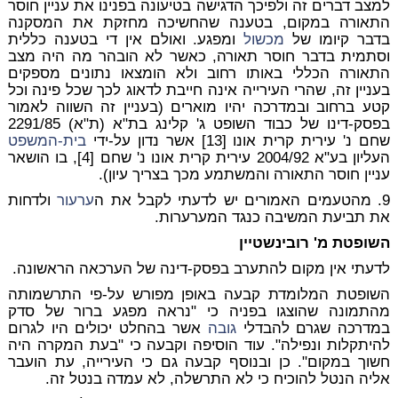
למצב דברים זה ולפיכך הדגישה בטיעונה בפנינו את עניין חוסר
התאורה במקום, בטענה שהחשיכה מחזקת את המסקנה
בדבר קיומו של
מכשול
ומפגע. ואולם אין די בטענה כללית
וסתמית בדבר חוסר תאורה, כאשר לא הובהר מה היה מצב
התאורה הכללי באותו רחוב ולא הומצאו נתונים מספקים
בעניין זה, שהרי העירייה אינה חייבת לדאוג לכך שכל פינה וכל
קטע ברחוב ובמדרכה יהיו מוארים (בעניין זה השווה לאמור
בפסק-דינו של כבוד השופט ג' קלינג בת"א (ת"א) 2291/85
שחם נ' עירית קרית אונו [13] אשר נדון על-ידי
בית-המשפט
העליון בע"א 2004/92 עירית קרית אונו נ' שחם [4], בו הושאר
עניין חוסר התאורה והמשתמע מכך בצריך עיון).
9. מהטעמים האמורים יש לדעתי לקבל את ה
ערעור
ולדחות
את תביעת המשיבה כנגד המערערות.
השופטת מ' רובינשטיין
לדעתי אין מקום להתערב בפסק-דינה של הערכאה הראשונה.
השופטת המלומדת קבעה באופן מפורש על-פי התרשמותה
מהתמונה שהוצגו בפניה כי "נראה מפגע ברור של סדק
במדרכה שגרם להבדלי
גובה
אשר בהחלט יכולים היו לגרום
להיתקלות ונפילה". עוד הוסיפה וקבעה כי "בעת המקרה היה
חשוך במקום". כן ובנוסף קבעה גם כי העירייה, עת הועבר
אליה הנטל להוכיח כי לא התרשלה, לא עמדה בנטל זה.