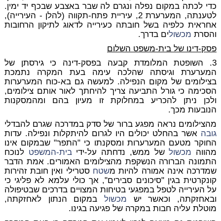
כדי לכתה במקום נפלה ונגרם לה שבר באצבע שבכף יד ימין.
לטענתה, המערערת 2, עיריית פתח-תקווה (להלן - העירייה),
אחראית כלפיה בשל חובתה כעירייה לדאוג לתיקון הרחובות
והסרת
מכשול
ים בדרך.
פסק-דינו של בית-משפט השלום
3. השופטת המלומדת קבעה בפסק-דינה כי גירסתן של
המערערת וגיסתה שהלכה עימה בעת המקרה נתמכת
בצילומים של מקום הנפילה. למעשה גם בא-כוח המערערות
הסכימה כי גורל התביעה צריך להיחתך לאור אותם צילומים,
ולכן ניתן להכריע במחלוקת זו מעיון בהם ומהמסקנות
הנובעות מכך.
מהצילומים נראה מפגע ברור של סדק במדרכה שגרם להבדלי
גובה
אשר בהחלט יכולים היו לגרום להיתקלות ונפילה. עדות
החוקר מטעם המערערות ומסקנתו כי "התפר" שבמקום אינו
מהווה
מכשול
של ממש, נדחתה על-ידי
בית-המשפט
לנוכח
התמונה הברורה הנשקפת מהצילומים האמורים. אמת הדבר
שמדרכה אינה אמורה להיות מ
שטח
סטרילי ואין חובת זהירות
קונקרטית בגין "סיכונים סבירים", אך כולי עלמא לא פליגי כי
על העירייה לטפל במפגעי בטיחות המצויים בדרכים שבטיפולה
ובאחזקתה, וכאשר יש
מכשול
במקום הנתון לאחזקתה,
מוטלת עליה חבות במקרה של פגיעה בגינו.