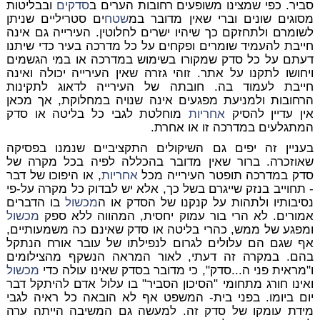
סביר. כפי שמצינו משופעים רחובות הערים ב
סדקים
ובבליטות
מסוגים שונים וברי שאין מדובר במ
שטח
ים סטריליים שניתן
לשומרם ולתחזקם כך שיהיו ישרים לחלוטין. העירייה גם אינה
חייבת להעמיד שומרים ופקחים על כל מדרכה בעיר כדי שיתנו
דעתם על כל סדק שמקורו בשימוש במדרכה או במי הגשמים
ויחושו לתקנו על אתר. זוהי גזרה שאין העירייה יכולה ואינה
חייבת לעמוד בה. חובתה של העירייה לדאוג לתקינות
הרחובות ולמניעת מפגעים אינה שנויה במחלוקת, אך מכאן
אין עדיין להסיק
אחריות
מוחלטת לגבי כל בליטה או סדק
המתגלעים במדרכה זו או אחרת.
בעניין זה יפים גם השיקולים התקציביים שנמנו בפסיקה
שאוזכרה. ברור שאין מדובר בהכללה לפיה בכל מקרה של
סדק במדרכה תופטר העירייה מכל
אחריות
, או היפוכו של דבר
- תחוייב בנזק שייגרם בשל כך, אלא יש לבדוק כל מקרה על-פי
נסיבותיו ולתהות על קנקנו של הסדק או ה
מכשול
בו הדברים
אמורים. לא הרי בור עמוק יחסית, המהווה ללא ספק
מכשול
ומפגע של ממש, כהרי בליטה או סדק שאינם כה משמעותיים,
אף שגם הם עלולים לגרום לנפילתו של עובר אורח הנתקל
בהם. במקרה זה דעתי, לאור המראה הנשקף מהצילומים
ו"מראית פני ה...סדק", כי מדובר בסדק שאינו עולה כדי
מכשול
ואינו חורג מתחומי "הסיכון הסביר" בו עלול אדם להיתקל דבר
יום ביומו. בפני בית- המשפט אף לא הובאה כל ראיה לגבי
מידת עומקו של סדק זה. למעשה גם המשיבה הייתה ערה