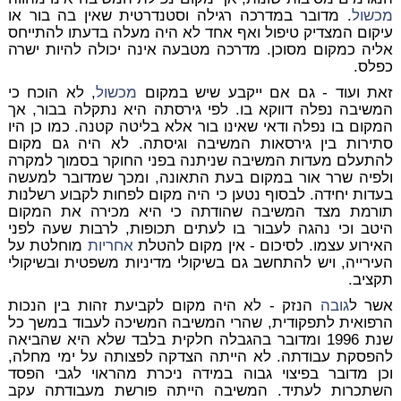
מכשול
. מדובר במדרכה רגילה וסטנדרטית שאין בה בור או
עיקום המצדיק טיפול ואף אחד לא היה מעלה בדעתו להתייחס
אליה כמקום מסוכן. מדרכה מטבעה אינה יכולה להיות ישרה
כפלס.
זאת ועוד - גם אם ייקבע שיש במקום
מכשול
, לא הוכח כי
המשיבה נפלה דווקא בו. לפי גירסתה היא נתקלה בבור, אך
המקום בו נפלה ודאי שאינו בור אלא בליטה קטנה. כמו כן היו
סתירות בין גירסאות המשיבה וגיסתה. לא היה גם מקום
להתעלם מעדות המשיבה שניתנה בפני החוקר בסמוך למקרה
ולפיה שרר אור במקום בעת התאונה, ומכך שמדובר למעשה
בעדות יחידה. לבסוף נטען כי היה מקום לפחות לקבוע רשלנות
תורמת מצד המשיבה שהודתה כי היא מכירה את המקום
היטב וכי נהגה לעבור בו לעתים תכופות, לרבות שעה לפני
האירוע עצמו. לסיכום - אין מקום להטלת
אחריות
מוחלטת על
העירייה, ויש להתחשב גם בשיקולי מדיניות משפטית ובשיקולי
תקציב.
אשר ל
גובה
הנזק - לא היה מקום לקביעת זהות בין הנכות
הרפואית לתפקודית, שהרי המשיבה המשיכה לעבוד במשך כל
שנת 1996 ומדובר בהגבלה חלקית בלבד שלא היא שהביאה
להפסקת עבודתה. לא הייתה הצדקה לפצותה על ימי מחלה,
וכן מדובר בפיצוי גבוה במידה ניכרת מהראוי לגבי הפסד
השתכרות לעתיד. המשיבה הייתה פורשת מעבודתה עקב