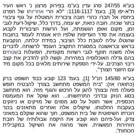
בע"א 247/55 סרג עדין בע"מ בפירוק מרצון נ' ראש העיר
ת"א-יפו [3], בעמ' 1116-1117: "לא הרי
אחריות
ו של הפרט
ביחסיו אל חברו כהרי חובה ציבורית המוטלת על גוף ציבורי
בתור שכזה. חובה כזאת, יש עמה, בדרך כלל, שיקול-דעת לגבי
זמן, מקום ואופן הגשמתה, ועל הרשות הציבורית לקבוע
בעצמה את סדר העדיפות שלפיו היא אומרת לעמוד בחובות
שהוטלו עליה לטובת כלל הציבור, במידת יכלתה, הנקבעת
בראש ובראשונה במסגרת התקציב העומד לרשותה.
לדברים
אלה משנה תוקף לגבי רשויות מקומיות, הפועלות ב
שטח
ים
בהם גדלה האוכלוסיה במהירות, וקשה להן להדביק את קצב
ריבוי הצרכים, על-ידי הספקת שירותים מלאים בכל מקום מיד
עם היווצר הצורך".
בע"א 145/80 הנ"ל [1], בעמ' 123 קובע כבוד השופט ברק
(כתוארו אז): "בית המשפט מתחשב בצורך להבטיח חופש
פעולה מזה ובצורך להגן על הרכוש והגוף מזה. הוא מתחשב
בסוג הנזק ובדרכי התרחשותו... הוא שוקל את המעמסה
הכספית, אשר תוטל על סוג מסוים של מזיקים או ניזוקים
בעקבות החלטתו. שיקולים אלה ואחרים מתאזנים בכור
הכרתו השיפוטית של בית המשפט, תוך שהוא שוקלם במאזני
צדק, ועל-פיהם הוא קובע את היקפה וגבולותיה של חובת
הזהירות המושגית, אשר מהווה את השיקול במקבילית
הכוחות".