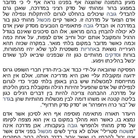
מעיון בתמונה שהוצגה אף בפנינו נראה אף לי כי מדובר
במפגע ברור ומהותי של סדק רציני במדרכה, שאכן גרם
להבדלי
גובה
שיכולים בהחלט לגרום להיתקלות ונפילה של
אדם הצועד על מדרכה זו. כאשר קיים
מכשול
מהותי כגון בור
במדרכה או הבדלי
גובה
פתאומיים הנובעים מסדק שעין אדם
לא יכולה להבחין בהם מראש, אלו הם סיכונים שאינם בגודל
הרגיל והמקובל אותם יכול וחייב אדם לצפות, על אחת כמה
וכמה כאשר מדובר במקום בלתי מואר. במקרה שכזה תהא
העירייה נושאת ב
אחריות
משפטית לכך שלא יהיו מהמורות,
בורות ו
סדקים
מהותיים כגון זה שבפנינו שיביאו לכך שאדם
יכשל בהליכתו ויפגע.
הפסיקה שהובאה על-ידי כבוד אב-בית-הדין חברי השופט גרוס
ידועה ומקובלת עליי ואכן היא מדריכה אותנו, אולם אין היא
מתייחסת למכשלות שיש בהן באופן בלתי סביר כדי לגרום
לנפילתו של אדם שהפעיל זהירות רגילה ומקובלת בזמן הליכתו
על מדרכה. ההבחנה צריכה להיות בין דברים רגילים כגון
בליטה קטנה או משהו דומה לבין מכשלות מהותיות שהן ב
גדר
של "בור כרה ויחפרהו" או "סדק סדק תרדוף".
היעדר תאורה מתאימה מוסיפה אף היא לסיכון אשר אדם
נמצא בו, כאשר הוא מהלך במקום בו אין הוא מצפה לקיומו
של סדק מהותי ולהפרשי
גובה
בעקבותיו. אכן מדרכה אינה
"מ
שטח
סטרילי" אולם לא צריך לשים
מכשול
בפני אדם אשר
אינו יכול להבחין בו ואשר יגרור בדרך רגילה ברוב המקרים