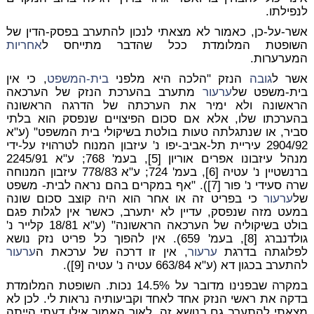
לנפילתו.
אשר-על-כן, כאמור לא מצאתי לנכון להתערב בפסק-הדין של
השופטת המלומדת ככל שהדבר מתייחס ל
אחריות
המערערות.
אשר ל
גובה
הנזק "הלכה היא מלפני
בית-המשפט
, כי אין
בית-משפט של
ערעור
מתערב בהערכת הנזק של הערכאה
הראשונה ולא ימיר את הערכתה של הדרגה הראשונה
בהערכתו שלו, אלא אם סכום הפיצויים שנפסק הוא בלתי
סביר, או שנתגלתה טעות בולטת בשיקולי בית המשפט" (ע"א
2904/92 עיריית תל-אביב-יפו נ' עיזבון המנוח לטרהויז על-ידי
מנהל עיזבונו אפרים אוריון [5], בעמ' 768; ע"א 2245/91
ברנשטיין נ' עטיה [6], בעמ' 724; ע"א 778/83 עיזבון המנוחה
שרה סעידי נ' פור [7]). "אף במקרים בהם נראה לבית- משפט
של
ערעור
כי בפריט זה או אחר הוא היה קוצב סכום שונה
במעט מזה שנפסק, עדיין לא יתערב, כאשר אין לגלות פגם
בולט בשיקוליה של הערכאה הראשונה" (ע"א 18/81 קלייר נ'
גולדנברג [8], בעמ' 659). אין להפוך כל פריט נזק נושא
לפלוגתה בדרגת
ערעור
, אין זו דרכה של ערכאת ה
ערעור
להתערב בכגון דא (ע"א 663/84 עטיה נ' עטיה [9]).
במקרה שבפנינו מדובר על 14.5% נכות. השופטת המלומדת
בדקה את ראשי הנזק אחד לאחד וקביעותיה נראות לי. לכן לא
מצאתי להתערב גם בנושא זה. לאור האמור אילו דעתי הייתה