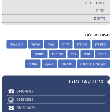
תגיות ידניות
יהדות
מדעים
תגיות מובילות
פסק דין
מהנדס
דירה
שטח
ערעור
רום ושלח
קורות
גובה
גדר
עמודים
יסודות
חוק המכר (דירות)
מדרגות
מעקה
אוורור
יצירת קשר מהיר
04-8678417
04-8642012
052-6010262