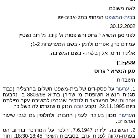
לאה משולם
ב
בית-המשפט
המחוזי בתל-אביב-יפו
30.12.2002
לפני סגן הנשיא י' גרוס והשופטות א' קובו, מ' רובינשטיין
עמירם כהן, אפרים ולדמן - בשם המערערות 1-2;
אלינור חייט, אלון בלגה - בשם המשיבה.
פסק-דין
סגן הנשיא י' גרוס
העובדות
1.
ערעור
על פסק-דינו של בית-משפט השלום בהרצליה (כבוד
סגנית הנשיא השופטת מ' שריר) בת"א 8803/98 בו נקבעה
אחריות
ן של המערערות לנזקים שנגרמו למשיבה עקב נפילתה
ביום 22.11.1995 ונקבע
גובה
הנזקים שנגרמו לה בשל כך.
ה
ערעור
מכוון בעיקרו לעניין החבות, ולחלופין גם לגבי שיעור
הפיצויים.
2. המשיבה, ילידת 7.6.1947, הלכה על המדרכה ברחוב הס
בפתח-תקווה לפנות ערב, בסביבות השעה 18:30-18:45, ותוך