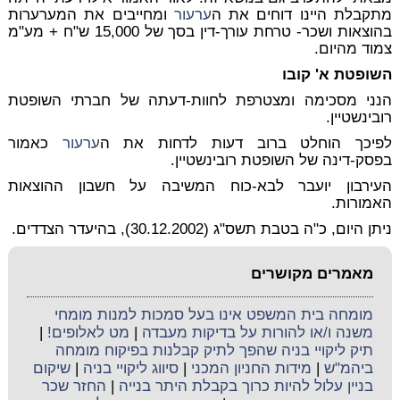
מתקבלת היינו דוחים את ה
ערעור
ומחייבים את המערערות
בהוצאות ושכר- טרחת עורך-דין בסך של 15,000 ש"ח + מע"מ
צמוד מהיום.
השופטת א' קובו
הנני מסכימה ומצטרפת לחוות-דעתה של חברתי השופטת
רובינשטיין.
לפיכך הוחלט ברוב דעות לדחות את ה
ערעור
כאמור
בפסק-דינה של השופטת רובינשטיין.
העירבון יועבר לבא-כוח המשיבה על חשבון ההוצאות
האמורות.
ניתן היום, כ"ה בטבת תשס"ג (30.12.2002), בהיעדר הצדדים.
מאמרים מקושרים
מומחה בית המשפט אינו בעל סמכות למנות מומחי
משנה ו/או להורות על בדיקות מעבדה
|
מט לאלופים!
|
תיק ליקויי בניה שהפך לתיק קבלנות בפיקוח מומחה
ביהמ"ש
|
מידות החניון המכני
|
סיווג ליקויי בניה
|
שיקום
בניין עלול להיות כרוך בקבלת היתר בנייה
|
החזר שכר