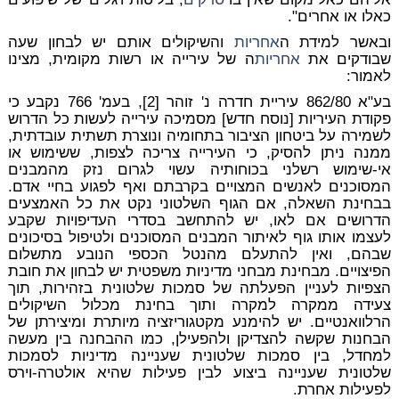
כאלו או אחרים".
ובאשר למידת ה
אחריות
והשיקולים אותם יש לבחון שעה
שבודקים את
אחריות
ה של עירייה או רשות מקומית, מצינו
לאמור:
בע"א 862/80 עיריית חדרה נ' זוהר [2], בעמ' 766 נקבע כי
פקודת העיריות [נוסח חדש] מסמיכה עירייה לעשות כל הדרוש
לשמירה על ביטחון הציבור בתחומיה ונוצרת תשתית עובדתית,
ממנה ניתן להסיק, כי העירייה צריכה לצפות, ששימוש או
אי-שימוש רשלני בכוחותיה עשוי לגרום נזק מהמבנים
המסוכנים לאנשים המצויים בקרבתם ואף לפגוע בחיי אדם.
בבחינת השאלה, אם הגוף השלטוני נקט את כל האמצעים
הדרושים אם לאו, יש להתחשב בסדרי העדיפויות שקבע
לעצמו אותו גוף לאיתור המבנים המסוכנים ולטיפול בסיכונים
שבהם, ואין להתעלם מהנטל הכספי הנובע מתשלום
הפיצויים. מבחינת מבחני מדיניות משפטית יש לבחון את חובת
הצפיות לעניין הפעלתה של סמכות שלטונית בזהירות, תוך
צעידה ממקרה למקרה ותוך בחינת מכלול השיקולים
הרלוואנטיים. יש להימנע מקטגוריזציה מיותרת ומיצירתן של
הבחנות שקשה להצדיקן ולהפעילן, כמו ההבחנה בין מעשה
למחדל, בין סמכות שלטונית שעניינה מדיניות לסמכות
שלטונית שעניינה ביצוע לבין פעילות שהיא אולטרה-וירס
לפעילות אחרת.