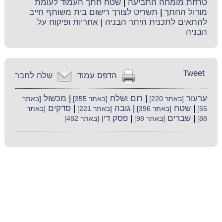
טרחת מומחה התביעה
|
שטח חתך העמוד לעומת
מודול החתך
|
תשריט לצורך רישום בית משותף חייב
להתאים לתכנית היתר הבניה
|
אחריות ופיקוח על
הבניה
Tweet
הדפס עמוד
שלח לחבר
ערעור
|
רום ושלח
|
מכשול
[באתר 220]
[באתר 355]
[באתר
|
שטח
|
גובה
|
סדקים
55]
[באתר 396]
[באתר 221]
[באתר
|
שברים
|
פסק דין
88]
[באתר 98]
[באתר 482]