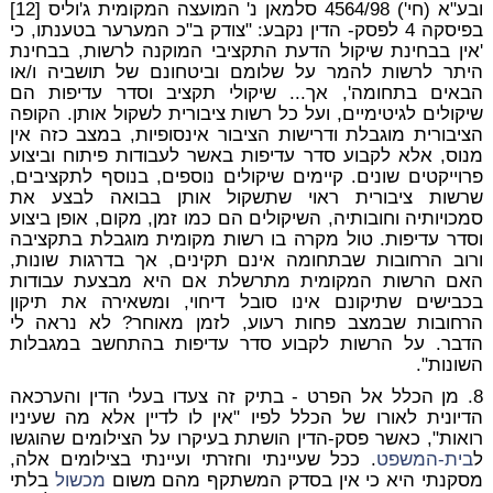
ובע"א (חי') 4564/98 סלמאן נ' המועצה המקומית ג'וליס [12]
בפיסקה 4 לפסק- הדין נקבע: "צודק ב"כ המערער בטענתו, כי
'אין בבחינת שיקול הדעת התקציבי המוקנה לרשות, בבחינת
היתר לרשות להמר על שלומם וביטחונם של תושביה ו/או
הבאים בתחומה', אך... שיקולי תקציב וסדר עדיפות הם
שיקולים לגיטימיים, ועל כל רשות ציבורית לשקול אותן. הקופה
הציבורית מוגבלת ודרישות הציבור אינסופיות, במצב כזה אין
מנוס, אלא לקבוע סדר עדיפות באשר לעבודות פיתוח וביצוע
פרוייקטים שונים. קיימים שיקולים נוספים, בנוסף לתקציבים,
שרשות ציבורית ראוי שתשקול אותן בבואה לבצע את
סמכויותיה וחובותיה, השיקולים הם כמו זמן, מקום, אופן ביצוע
וסדר עדיפות. טול מקרה בו רשות מקומית מוגבלת בתקציבה
ורוב הרחובות שבתחומה אינם תקינים, אך בדרגות שונות,
האם הרשות המקומית מתרשלת אם היא מבצעת עבודות
בכבישים שתיקונם אינו סובל דיחוי, ומשאירה את תיקון
הרחובות שבמצב פחות רעוע, לזמן מאוחר? לא נראה לי
הדבר. על הרשות לקבוע סדר עדיפות בהתחשב במגבלות
השונות".
8. מן הכלל אל הפרט - בתיק זה צעדו בעלי הדין והערכאה
הדיונית לאורו של הכלל לפיו "אין לו לדיין אלא מה שעיניו
רואות", כאשר פסק-הדין הושתת בעיקרו על הצילומים שהוגשו
ל
בית-המשפט
. ככל שעיינתי וחזרתי ועיינתי בצילומים אלה,
מסקנתי היא כי אין בסדק המשתקף מהם משום
מכשול
בלתי