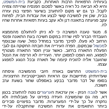
בעיותיה הרפואיות הרבות האחרות, כקביעת
בית-המשפט
,
והיא לא הביאה כל ראיה באשר לסכום הפנסיה שהייתה צפויה
לקבל. כך גם יש מקום להתערב בשיעור הפיצוי בגין עזרה
בבית, שכן אין למשיבה קושי לבצע את עבודות הבית, לפחות
עקב פגיעתה בתאונה דנן ולא עקב בעיות רפואיות אחרות שהיו
לה.
6. מנגד טענה המשיבה כי לא ניתן להתעלם מהממצא
העובדתי הברור לפיו שררה במקום חשיכה בעת התאונה ופנסי
הרחוב לא פעלו. לפיכך מדובר במחדל כפול, שעה שבנוסף
ל
מכשול
שבמקום, הפרה העירייה את חובתה החקוקה גם לגבי
הפעלת התאורה ברחוב. כאשר עניין חוסר התאורה מצטרף
למפגע, הוא הופכו למסוכן יותר. העירייה לא הרימה את הנטל
שהועבר אליה להוכיח קיומה של תאורה ובכל הנוגע למפגע
עצמו.
בית-המשפט
התרשם באורח חיובי מהמשיבה וגיסתה
שעדויותיהן מתיישבות עם הראיות האובייקטיביות החיצוניות.
בסופו של דבר מדובר בבקע באספלט שחור בשעת ערב
חשוכה.
אשר ל
גובה
הנזק - אין ערכאת ה
ערעור
ים נוטה להתערב בכגון
דא, מה גם שהמשיבה העידה בפירוט על מגבלותיה ולא
נחקרה על כך על-ידי המערערות. מדובר בפיצויים סבירים
ביותר התואמים את עדות המשיבה שהתקבלה על-ידי