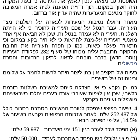
השופטת גם מצאה לנכון לאמץ את הגירסה כי בעת המקרה
היה חשוך במקום, תוך דחיית הטענה לפיה אמרה המשיבה
לחוקר מטעם המערערות שהיה עדיין אור ברחוב.
מאחר והועלו נסיבות המעידות לכאורה על רשלנות מצד
העירייה, עבר הנטל על שכם העירייה להוכיח כי לא הייתה
רשלנות. העירייה לא עמדה בנטל זה, שכן לא הביאה אף אחד
מאנשי העירייה על-מנת להראות כי לא היה בקע במקום וכי
התאורה פעלה כיאות. כמו כן הפרה העירייה את החובה
החקוקה הרובצת עליה מכוחו של סעיף 232 לפקודת העיריות
[נוסח חדש] בדבר חובתה לדאוג לתיקון הרחובות והסרת
מכשול
ים.
בעיות של תקציב אין בהן ליצור היתר לרשות להמר על שלומם
וביטחונם של תושביה.
כמו כן נקבע כי אין הצדקה לייחס למשיבה רשלנות תורמת
כלשהי, שכן אין לצפות שעוברי אורח בערים יהלכו כשראשיהם
מושפלים ועיניהם בקרקע.
4. שיעור הפיצוי שנפסק לטובת המשיבה הסתכם בסכום כולל
של 252,487 ש"ח, לאחר שנכותה הרפואית נקבעה בשיעור של
14.5%, על-פי הפירוט הבא:
(א) הפסד שכר לעבר בגין 151 ימי היעדרות - 59,987 ש"ח;
(ב) פיצוי גלובלי בגין הפסד השתכרות לעתיד - 50,000 ש"ח;