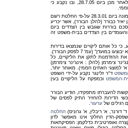
פסק-הדין אשר ניתן על-ידי השופט מ' אלטוביה, זמן רב לאחר מכן ביום 28.7.05, ובו נקבע כי
ממי.
 יאיר כבורר (להלן: הבורר), אשר יכריע
ם בוררות שגובש בין הצדדים ביום
יים והעומדים בין הצדדים בבית-משפט זה
, כי כל אותם ליקויים שנמצאו בדירות
ושניתן לתקנם יתוקנו - וכי ייקבע "פיצוי כספי אם העבודות לא יבוצעו במועדן" (עמ' 7 לפסק הבורר).
ת ההזדמנות לתקן את הליקויים, כל
'ינר צימרמן (להלן : אינג'ינר צימרמן)
' למוצגי האחים חממי). מאוחר יותר,
משפט
ד"ר זלינגר נקבע על-ידי השופט
ת-המשפט
וכמפקח על הליקויים בעין
קשות להעברתו מתפקידו, הודיע הבורר
ערעור
.
החלטה
פסק-הדין החלקי אינו מאפשר לדון
רה ואופרטיבית כדלקמן: הפסיקתאות
חלקי) בוטלו משם שאינן מעוגנות