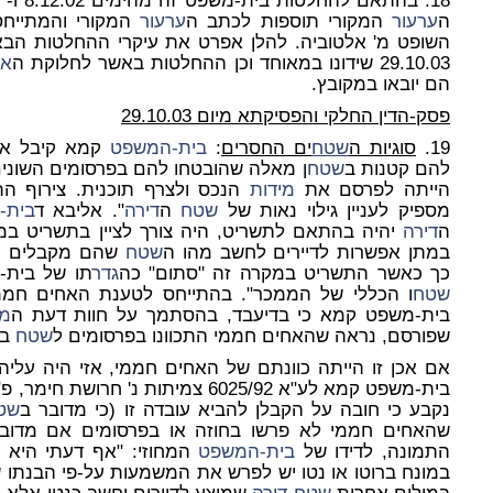
ה
ערעור
המקורי תוספות לכתב ה
ערעור
המקורי והמתייחס
השופט מ' אלטוביה. להלן אפרט את עיקרי ההחלטות הבאו
29.10.03 שידונו במאוחד וכן ההחלטות באשר לחלוקת ה
אח
הם יובאו במקובץ.
פסק-הדין החלקי והפסיקתא מיום 29.10.03
19.
סוגיות ה
שטח
ים החסרים
:
בית-המשפט
קמא קיבל את 
להם קטנות ב
שטח
ן מאלה שהובטחו להם בפרסומים השונים
הייתה לפרסם את
מידות
הנכס ולצרף תוכנית. צירוף ה
מספיק לעניין גילוי נאות של
שטח
ה
דירה
". אליבא ד
בית-
ה
דירה
יהיה בהתאם לתשריט, היה צורך לציין בתשריט ב
במתן אפשרות לדיירים לחשב מהו ה
שטח
שהם מקבלים על
כך כאשר התשריט במקרה זה "סתום" כה
גדר
תו של בית-
שטח
ו הכללי של הממכר". בהתייחס לטענת האחים חממ
בית-משפט קמא כי בדיעבד, בהסתמך על חוות דעת ה
מו
שפורסם, נראה שהאחים חממי התכוונו בפרסומים ל
שטח
בר
אם אכן זו הייתה כוונתם של האחים חממי, אזי היה עליהם
נקבע כי חובה על הקבלן להביא עובדה זו (כי מדובר ב
שט
שהאחים חממי לא פרשו בחוזה או בפרסומים אם מדובר
התמונה, לדידו של
בית-המשפט
המחוזי: "אף דעתי היא ש
במונח ברוטו או נטו יש לפרש את המשמעות על-פי הבנתו 