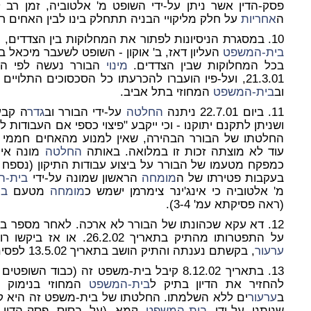
ה
אחריות
על חלק מליקויי הבניה תתחלק בינו לבין האחים ח
10. במסגרת הניסיונות לפתור את המחלוקות בין הצדדים, מונה ביום 28.3.01 על-פי החלטת רשם
בית-המשפט
העליון דאז, ב' אוקון - השופט לשעבר מיכאל בן
בכל המחלוקות שבין הצדדים.
מינוי
הבורר נעשה לפי הסכ
21.3.01, ועל-פיו הועברו להכרעתו כל הסכסוכים התלו
וב
בית-המשפט
המחוזי בתל אביב.
11. ביום 22.7.01 ניתנה
החלטה
על-ידי הבורר וב
גדר
ה קבע
החלטתו של הבורר הבהירה, שאין למנוע מהאחים חממי א
עוד לא מוצתה זכות זו במלואה. באותה
החלטה
מונה אינג
כמפקח מטעמו של הבורר על ביצוע עבודות התיקון (נספח א
בעקבות פטירתו של ה
מומחה
הראשון שמונה על-ידי
בית-ה
מ' אלטוביה כי אינג'ינר צימרמן ישמש כ
מומחה
מטעם
בי
(ראה פסיקתא עמ' 3-4).
12. דא עקא שכהונתו של הבורר לא ארכה. לאחר מספר ב
על התפטרותו מהתיק בתאריך 26.2.02. או אז ביקשו רוכשי הדירות להחזיר התיק לפסים של
ערעור
, בקשתם נענתה והתיק הושב בתאריך 13.5.02 לפסים רגילים של
13. בתאריך 8.12.02 קיבל בית-משפט זה (כבוד השופטים ד' דורנר, א' ריבלין, א' גרוניס)
להחזיר את הדיון בתיק ל
בית-המשפט
המחוזי בנימוק ש
ב
ערעור
ים ללא השלמתו. החלטתו של בית-משפט זה היא קצ
שניתנו על-ידי
בית-המשפט
קמא (על בסיס פסק-הדין ה