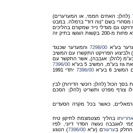
(להלן: האחים חממי, או המערערים)
רכז מסחרי בשם "נוה דוד" ברמלה. במבט
יקט גם מגדלי נייר שמקורם בהליכים
המשפטיים המרובים שנוהלו ועדיין מתנהלים ביחס אליו. לא פחות מ-200 בקשות הוגשו בתיק זה
7298/00
והמערער שכנגד
 ולביצוע הפרויקט התקשרו עם המשיב
ן בע"מ (להלן: אגבבה), אשר התקשר עם
 גוז בע"מ, המשיב 5 בע"א
7396/00
יב 6 בע"א
7396/00
יתדי 1991
דירות בסך הכול (להלן: רוכשי הדירות) לבין
ו צורף מפרט ותשריט (להלן: הסכם
פורמאליים, כאשר בכל מקרה הסעדים
חריות
ו בהליך מצטמצמת לתיקון טיח
י לאגבבה נעשה הסדר דיוני, לפיו
 החלק ב
ערעור
ם (ע"א
7396/00
) הנוגע