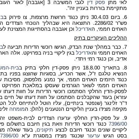
לאי מתן
פסק דין
מתקיימת בוררות בעניין זה".
6. ביום 30.4.03 ניתן כנגד חרושת מרצפות, צו פירוק ב
בי
פש"ר 2286/02. התוצאה היא שבהליך הנוכחי הצדד
האחים חממי, ה
אדריכל
וכן אגבבה בהסתייגות המצוינת לעי
ההליכים העיקריים בתיק
7. כבר במהלך שנת הבדק, הגישו רוכשי הדירות תביעה ל
ב
האחים חממי וה
אדריכל
בגין ליקויי בניה בפרויקט. אלה האח
אדיב, וכן כנגד רמי ויתדי.
8. בתאריך 18.8.00 ניתן פסק-דין חלקי בתיק ב
בית-המש
הנשיא טלגם ז"ל, אשר הכריע, בסוגיות שהוצגו בפניו בת
כנגד היזמים האחים חממי, אך נמנע מלפסוק, מסיבות שפ
האחים חממי לשאר הגורמים שעסקו במלאכת הפרויקט (לה
לפסק-הדין החלקי הסתמכו רוכשי הדירות על חוות דעתו של
עזרא) בעוד שהקבלנים הסתמכו על חוות דעתו של חיים בן
ד"ר זלינגר (שנפטר בינתיים), עליו הוטל להתייחס לכל ה
מקיפה מצידו בעניין הליקויים הנטענים (להלן: ה
מומחה
זלינג
9. על פסק-הדין החלקי ערערו הצדדים לבית-משפט זה: האחים חממי ערערו במסגרת ע"א
7396/00
כנגד רוכשי הדירות וזאת בגין חיובם בתשלום פיצ
ליקויים שונים וכנגד חיובם לבצע
תיקונים
, בעוד שאלה מצ
בסט הגיש
ערעור
שכנגד מצידו במסגרת ע"א
7396/00
כ