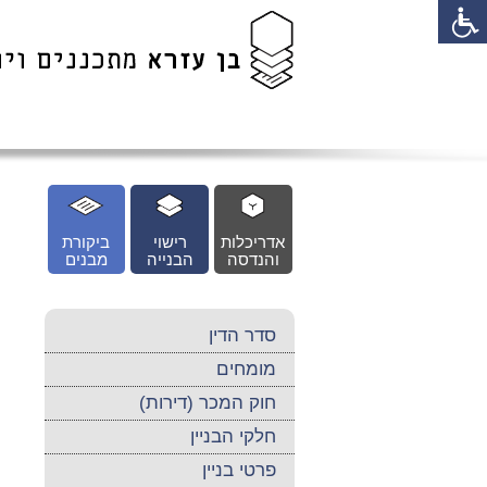
לג
כן
זי
אדריכלות
רישוי
ביקורת
והנדסה
הבנייה
מבנים
סדר הדין
מומחים
חוק המכר (דירות)
חלקי הבניין
פרטי בניין