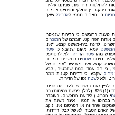
18. בהתאם להחלטות בית-משפט זה מהימים 8.12.02 ו- 7.12.05 הגישו הצדדים בנוסף על כתב
ות להחלטות החדשות שניתנו על-ידי
ת: פסק-הדין החלקי והפסיקתא מיום
ריות
בין האחים חממי ל
אדריכל
שאף
טענת הרוכשים כי הדירות שנמסרו
 אודות הפרויקט. חובתם של ה
מוכר
ים
תשריט, לדעת בית-משפט קמא, "אינו
המשפט
קמא, מקום שנקבע כי
שטח
מפורש מהו
שטח
ה
דירה
, ולא להסתפק
-ידי סיכום
שטח
ים בתשריט. במיוחד
משפט קמא ואינו מאפשר "עמידה של
י, כי הם עמדו במה שהבטיחו, קבע
מחים
שקבעו כי הדירות קטנות ממה
וטו ולא ל
שטח
נטו של הדירות.
 לציין זאת במפורש. לעניין זה הפנה
בית-משפט קמא לע"א 6025/92 צמיתות נ' חרושת חימר, פ"ד נ(1) 826, (להלן: פרשת צמיתות) בה
ח
י הברוטו) לידיעת הרוכשים. העובדה
 בברוטו או הנטו - אינה משנה את
מקום שהחוזה או הפרסום אינו נוקב
של האדם הסביר ולא של קבלן הדירות.