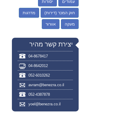
עמודים
יסודות
חוק המכר (דירות)
מדרגות
מעקה
אוורור
יצירת קשר מהיר
04-8678417
04-8642012
052-6010262
avram@benezra.co.il
052-4387878
yoel@benezra.co.il