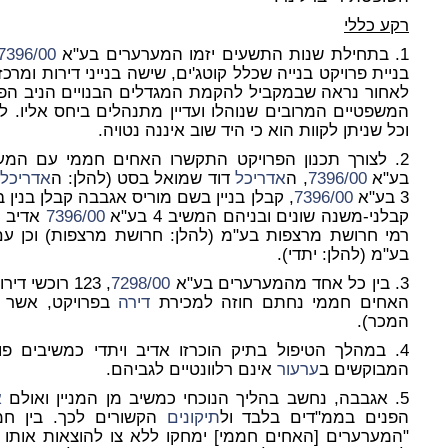
רקע כללי
1. בתחילת שנות התשעים יזמו המערערים בע"א
7396/00
בניית פרויקט בנייה שכלל קוטג'ים, שישה בנייני דירות ומ
לאחור נראה שבמקביל להקמת המגדלים הבנויים הניב הפרו
וכל שניתן לקוות הוא כי היד שוב איננה נטויה.
2. לצורך תכנון הפרויקט התקשרו האחים חממי עם המערער בע"א
בע"א
7396/00
, ה
אדריכל
דוד שמואל בסט (להלן: ה
אדריכל
)
3 בע"א
7396/00
, קבלן בניין בשם מוריס אגבבה קבלן בני
קבלני-משנה שונים ובניהם המשיב 4 בע"א
7396/00
אדיב את
רמי חרושת מרצפות בע"מ (להלן: חרושת מרצפות) וכן עם המש
בע"מ (להלן: יתדי).
3. בין כל אחד מהמערערים בע"א
7298/00
, 123 רוכשי 
האחים חממי נחתם חוזה למכירת
דירה
בפרויקט, אשר ל
המכר).
4. במהלך הטיפול בתיק הוכרזו אדיב ויתדי כמשיבים 
המבוקשים ב
ערעור
אינם רלוונטיים לגביהם.
5. אגבבה, נחשב בהליך הנוכחי כמשיב מן המניין ואולם
א
הפנים בממ"דים בלבד ול
תיקונים
הקשורים לכך. בין חממ
"המערערים [האחים חממי] ימחקו ללא צו להוצאות אותו