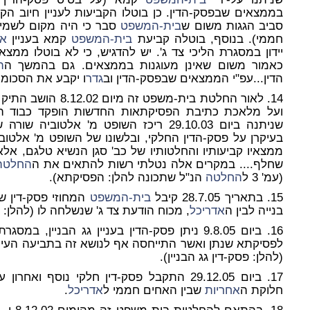
בממצאים שבפסק-הדין. כן בוטלו הקביעות לעניין חיוב 
סביב הגגות משום ש
בית-המשפט
סבר כי היה מקום לשמיע
חממי). בנוסף, בוטלה קביעת
בית-המשפט
קמא בעניין
אח
יידון במסגרת הליכי צד ג'. יש להדגיש, כי לא בוטלו ממצ
כאמור משום שאינן מעוגנות בממצאים. גם בהמשך ה
ה
הדין...עפ"י הממצאים שבפסק-הדין וב
גדר
ו יקבע את הסכומי
14. לאור החלטת בית-משפט זה מיום 8.12.02 הושב התיק אל
ועל מלאכת כתיבת הפסיקתאות החדשות הופקד כבוד הש
שניתנה ביום 29.10.03 ריכז השופט מ' אל
בעיקרן על פסק-הדין החלקי, ובלשונו של השופט מ' אלטוב
ממצאיו קביעותיו והחלטותיו של כב' סגן הנשיא טלגם, א
שחלף.... במקרים אלה נטלתי רשות להתאים את ה
החלטה
(עמ' 3 ל
החלטה
הנ"ל שתכונה להלן: הפסיקתא).
15. בתאריך 28.7.05 קיבל
בית-המשפט
המחוזי פסק-דין שע
בנייה לבין ה
אדריכל
, מכוח הודעת צד ג' שנשלחה לו (להלן:
16. ביום 9.8.05 ניתן פסק-הדין בעניין גג הבניין, במסגרתו הכריע
לפסיקתא שנתן ואשר התייחסה אף לנושא זה בתביעה העיקרי
(להלן: פסק-דין גג הבניין).
17. ביום 29.12.05 התקבל פסק-דין חלקי נוסף ו
חלוקת ה
אחריות
שבין האחים חממי ל
אדריכל
.