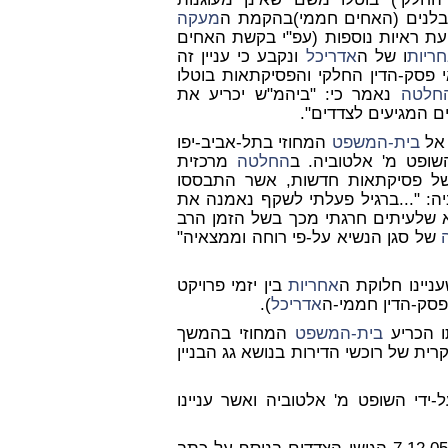
הקבלנים (האחים חממי)בהקמת ה
מעקה
ת ראיות נוספות (עפ"י בקשת האחים
ריות
ו של ה
אדריכל
ונקבע כי עניין זה
אי פסק-הדין החלקי והפסיקתאות בוטלו
חלטה
נאמר כי: "ביהמ"ש יכריע את
ם המגיעים לצדדים".
בית-המשפט
המחוזי בתל-אביב-יפו
ופט מ' אלטוביה. ב
החלטה
מרכזית
טוביה שורה של פסיקתאות חדשות, אשר התבססו
יה: "...ברגיל פעלתי לשקף נאמנה את
לא שלעיתים חרגתי מכך בשל הזמן הרב
של סגן הנשיא על-פי רוחה וממצאיה"
ניינו חלוקת ה
אחריות
בין יזמי פרויקט
 פסק-הדין חממי-ה
אדריכל
).
בית-המשפט
המחוזי בהמשך
ת של רוכשי הדירות בנושא גג הבניין
אחרון על-ידי השופט מ' אלטוביה ואשר עניינו