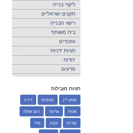
ליקויי בנייה
תקנים ישראליים
רישוי הבנייה
בית משותף
אזכורים
תגיות ידניות
יהדות
מדעים
תגיות מובילות
פסק דין
מהנדס
דירה
שטח
ערעור
רום ושלח
קורות
גובה
גדר