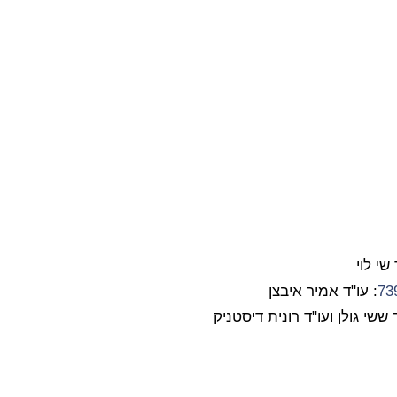
 שי לוי
: עו"ד אמיר איבצן
ד ששי גולן ועו"ד רונית דיסטניק