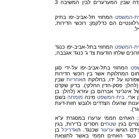
לגבי המשיבה 3 [אגבבה] לאור העובדה שבין המערערים לבין המשיבה 3
ת-המשפט
המחוזי תל-אביב-יפו בתיק
ים הרלוונטיים הם כדלקמן: רוכשי הדירות,
ל.
ית-המשפט
המחוזי בתל-אביב-יפו כנגד
רונים שלחו הודעות צד ג' כנגד אגבבה,
פט
המחוזי בתל-אביב-יפו על-ידי סגן
חום המחלוקת אשר בין רוכשי הדירות
ורטו על ידו, בחלוקת ה
אחריות
שבין
לן: פסק-הדין החלקי). בדיון שקדם
 אינג'ינר אברהם בן עזרא (להלן: בן
 ארי.
בית-המשפט
מינה
מומחה
בשם
טענות שהעלו הצדדים ולגבש חוות-דעת
ר).
ויים בגין
שטח
ים חסרים בדירות, בגין
ידם הגישו
ערעור
שכנגד. ה
אדריכל
בן
נגד האחים חממי באשר לתוצאת